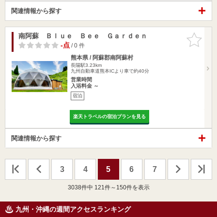
関連情報から探す
南阿蘇 Ｂｌｕｅ Ｂｅｅ Ｇａｒｄｅｎ
お気に入
りに追加
-点
/ 0 件
熊本県 / 阿蘇郡南阿蘇村
長陽駅3.23km
九州自動車道熊本ICより車で約40分
営業時間
入浴料金 ～
宿泊
楽天トラベルの宿泊プランを見る
関連情報から探す
3
4
5
6
7
3038
件中 121件～150件を表示
九州・沖縄の週間アクセスランキング