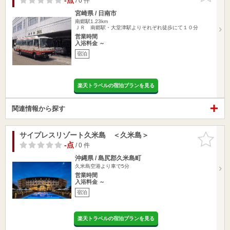
-点
/ 0 件
宮崎県 / 日南市
南郷駅1.23km
ＪＲ 南郷駅・大堂津駅よりそれぞれ徒歩にて１０分
営業時間
入浴料金 ～
宿泊
楽天トラベルの宿泊プランを見る
関連情報から探す
サイプレスリゾート久米島 ＜久米島＞
お気に入
りに追加
-点
/ 0 件
沖縄県 / 島尻郡久米島町
久米島空港より車で5分
営業時間
入浴料金 ～
宿泊
楽天トラベルの宿泊プランを見る