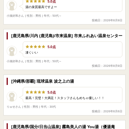
5.0点
湯の泉質最高ですよー
小湊好和さん
| 性別：男性 | 年代：50代～
投稿日：2026年8月9日
[鹿児島県/川内 (鹿児島)/市来温泉] 市来ふれあい温泉センター
5.0点
凄くいい
小湊好和さん
| 性別：男性 | 年代：50代～
投稿日：2026年8月9日
[沖縄県/那覇] 琉球温泉 波之上の湯
5.0点
最高！完璧！大満足！スタッフさんもめちゃ優しい！！
りゅせさん
| 性別：男性 | 年代：30代
投稿日：2026年8月6日
[鹿児島県/国分/日当山温泉] 霧島美人の湯 You湯（優湯庵