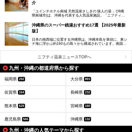
介
「ユインチホテル南城 天然温泉さしきの 猿人の湯 」(沖縄
県南城市)は、沖縄を代表する人気温泉施設。「ニフティ温
泉 年間ランキング 2024」の九州・沖縄エリア総合にて第1
位を獲得し、平日・土日にかかわらず多くの常連客や温泉フ
沖縄県のスーパー銭湯おすすめ17選 【2025年最新
ァンが訪れます。
版】
とりわけ貸切湯はお湯の良さに定評があり、コアな温泉ファ
日本の南西端に位置する沖縄県は、沖縄本島を筆頭に、東シ
ンに注目される存在。今回は貸切湯にスポットを当て、その
ナ海に浮かぶ約160もの島々から構成されています。南国な
魅力を徹底解説します。
らではの温暖な気候、カラフルな魚が泳ぐ美しい海、手付か
ずの豊かな自然、独自の歴史や文化など、多くの人を惹きつ
けてやまない魅力あふれる観光県です。
ニフティ温泉ニュースTOPへ
そんな沖縄県のスーパー銭湯には、ホテル併設などリゾート
九州・沖縄の都道府県から探す
と同時に楽しめる施設が多くあります。日帰りでも旅行気分
を味わえる、沖縄のスーパー銭湯をご紹介します。
福岡県
大分県
292
893
佐賀県
長崎県
164
232
熊本県
宮崎県
629
160
鹿児島県
沖縄県
565
132
九州・沖縄の人気テーマから探す