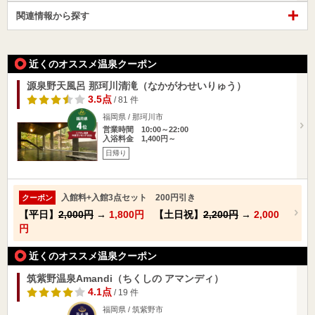
関連情報から探す
近くのオススメ温泉クーポン
源泉野天風呂 那珂川清滝（なかがわせいりゅう）
3.5点
/ 81 件
福岡県 / 那珂川市
営業時間 10:00～22:00
入浴料金 1,400円～
日帰り
入館料+入館3点セット 200円引き
クーポン
【平日】
2,000円
→
1,800円
【土日祝】
2,200円
→
2,000
円
近くのオススメ温泉クーポン
筑紫野温泉Amandi（ちくしの アマンディ）
4.1点
/ 19 件
福岡県 / 筑紫野市