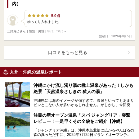
内）
5.0点
ゆっくり入れました。
三好克己さん
| 性別：男性 | 年代：50代～
投稿日：2026年8月5日
口コミをもっと見る
九州・沖縄の温泉レポート
沖縄にかけ流し濁り湯の極上温泉があった！しかも
絶景「天然温泉さしきの 猿人の湯」
沖縄県には海のイメージが強すぎて、温泉といってもあまり
ピンとこない人が多いかもしれません。がしかし、今回突撃
した「天然温泉さしきの 猿人の湯」は、そんな沖縄でな…
注目の新オープン温泉「スパ ジャングリア」突撃
レビュー！一足早くその全貌をご紹介【沖縄】
「ジャングリア沖縄」は、沖縄本島北部に広がるやんばるの
森の真っただ中に、2025年7月25日グランドオープン予定
の大自然没入型巨大テーマパーク。沖縄ならではの自…