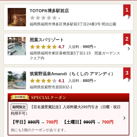
1
TOTOPA博多駅前店
-
福岡県福岡市博多区博多駅前3丁目24番3号 明治公園
2
照葉スパリゾート
4.7
入浴料：
990円～
福岡県福岡市東区香椎照葉5丁目2-15 照葉ガーデンス
クエア内
3
筑紫野温泉Amandi（ちくしの アマンディ）
4.1
入浴料：
880円～
福岡県筑紫野市原田832-1
【百名湯受賞記念】入浴料最大290円引き（日曜・祝日
期間限定
利用不可）
【平日】
880円
→
700円
【土曜日】
990円
→
700円
他にも1個のクーポンがあります。