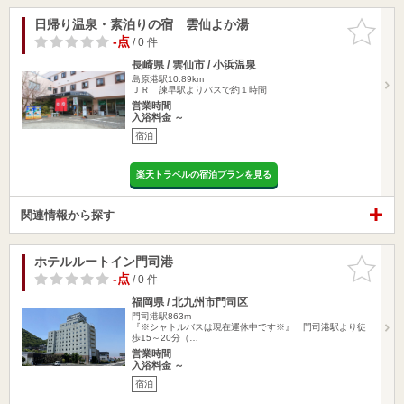
日帰り温泉・素泊りの宿 雲仙よか湯
お気に入
りに追加
-点
/ 0 件
長崎県 / 雲仙市 / 小浜温泉
島原港駅10.89km
ＪＲ 諫早駅よりバスで約１時間
営業時間
入浴料金 ～
宿泊
楽天トラベルの宿泊プランを見る
関連情報から探す
ホテルルートイン門司港
お気に入
りに追加
-点
/ 0 件
福岡県 / 北九州市門司区
門司港駅863m
『※シャトルバスは現在運休中です※』 門司港駅より徒
歩15～20分（…
営業時間
入浴料金 ～
宿泊