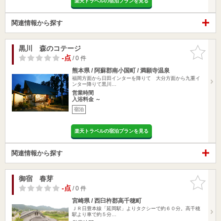
楽天トラベルの宿泊プランを見る
関連情報から探す
黒川 森のコテージ
お気に入
りに追加
-点
/ 0 件
熊本県 / 阿蘇郡南小国町 / 満願寺温泉
福岡方面から日田インターを降りて 大分方面から九重イ
ンター降りて黒川…
営業時間
入浴料金 ～
宿泊
楽天トラベルの宿泊プランを見る
関連情報から探す
御宿 春芽
お気に入
りに追加
-点
/ 0 件
宮崎県 / 西臼杵郡高千穂町
ＪＲ日豊本線「延岡駅」よりタクシーで約６０分。高千穂
駅より車で約５分…