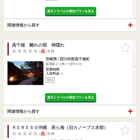
楽天トラベルの宿泊プランを見る
関連情報から探す
高千穂 離れの宿 神隠れ
お気に入
りに追加
-点
/ 0 件
宮崎県 / 西臼杵郡高千穂町
延岡駅より車にて約5０分
営業時間
入浴料金 ～
宿泊
楽天トラベルの宿泊プランを見る
関連情報から探す
ＲＥＲＥＳＯ沖縄 美ら海（旧カノープス本部）
お気に入
りに追加
-点
/ 0 件