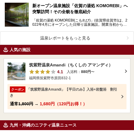
新オープン温泉施設「佐賀の湯処 KOMOREBI」へ
突撃訪問！その全貌を徹底紹介
「佐賀の湯処 KOMOREBI(こもれび)」(佐賀県佐賀市)は、2
022年4月にオープンした日帰り温泉施設。開業当初から話
題を呼び、ニフティ温泉「ユーザーが選ん…
温泉レポートをもっと見る
人気の施設
筑紫野温泉Amandi（ちくしの アマンディ）
4.1
入浴料：
880円
〜
福岡県筑紫野市原田832-1
「筑紫野温泉Amandi」【平日のみ】入浴+岩盤浴 割引
クーポン
き
通常
1,800円
→
1,680円（120円お得！）
九州・沖縄のニフティ温泉ニュース