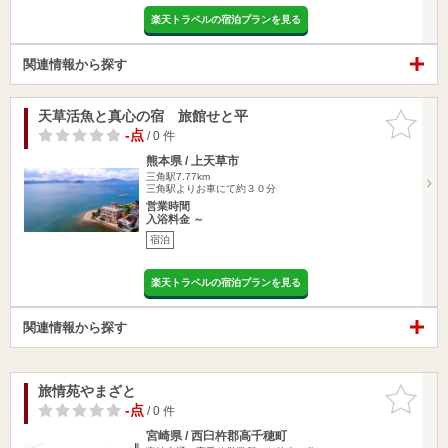
楽天トラベルの宿泊プランを見る
関連情報から探す
天草活魚と真心の宿 旅館せと平
お気に入
りに追加
-点
/ 0 件
熊本県 / 上天草市
三角駅7.77km
三角駅よりお車にて約３０分
営業時間
入浴料金 ～
宿泊
楽天トラベルの宿泊プランを見る
関連情報から探す
旅情苑やまざと
お気に入
りに追加
-点
/ 0 件
宮崎県 / 西臼杵郡高千穂町