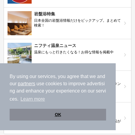
岩盤浴特集
日本全国の岩盤浴情報だけをピックアップ。まとめて
検索！
ニフティ温泉ニュース
温泉にもっと行きたくなる！お得な情報を掲載中
By using our services, you agree that we and
ニフティ温泉 おふろパス
our
partners
use cookies to improve advertisi
温浴施設をお得に楽しめるサブスクリプションプラン
ng and enhance your experience on our servi
ces.
Learn more
【ニフティライフスタイル株主優待のご案
OK
内】
株主優待制度で人気の温浴施設に行こう！対象施設が
拡充されました！