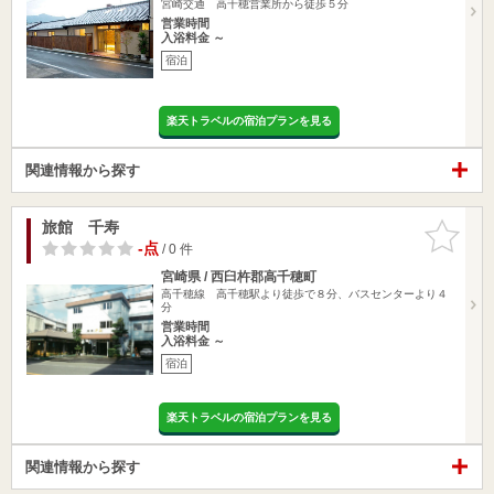
宮崎交通 高千穂営業所から徒歩５分
営業時間
入浴料金 ～
宿泊
楽天トラベルの宿泊プランを見る
関連情報から探す
旅館 千寿
お気に入
りに追加
-点
/ 0 件
宮崎県 / 西臼杵郡高千穂町
高千穂線 高千穂駅より徒歩で８分、バスセンターより４
分
営業時間
入浴料金 ～
宿泊
楽天トラベルの宿泊プランを見る
関連情報から探す