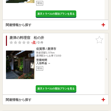
宿泊
楽天トラベルの宿泊プランを見る
関連情報から探す
唐津の料理宿 松の井
お気に入
りに追加
-点
/ 0 件
佐賀県 / 唐津市
和多田駅1.57km
唐津駅からお車で10分
営業時間
入浴料金 ～
宿泊
楽天トラベルの宿泊プランを見る
関連情報から探す