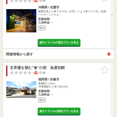
-点
/ 0 件
沖縄県 / 名護市
那覇空港より車で８０分／許田ＩＣより車で１５分／名護
バスターミナルよ…
営業時間
入浴料金 ～
宿泊
楽天トラベルの宿泊プランを見る
関連情報から探す
玄界灘を望む”食”の宿 魚屋別館
お気に入
りに追加
-点
/ 0 件
福岡県 / 宗像市
東郷駅7.12km
JR東郷駅から車で約15分
営業時間
入浴料金 ～
宿泊
楽天トラベルの宿泊プランを見る