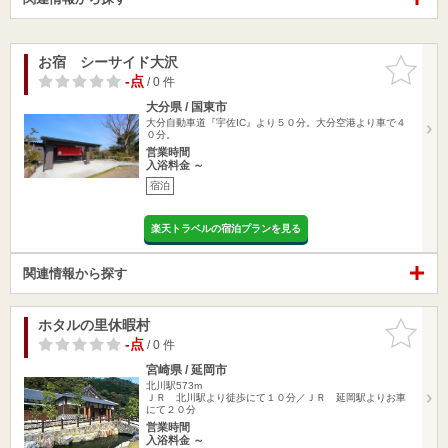
お宿 シーサイド大沢
お気に入
りに追加
-点
/ 0 件
大分県 / 国東市
大分自動車道『宇佐IC』より５０分。大分空港より車で４
０分。
営業時間
入浴料金 ～
宿泊
楽天トラベルの宿泊プランを見る
関連情報から探す
ホタルの里休暇村
お気に入
りに追加
-点
/ 0 件
宮崎県 / 延岡市
北川駅573m
ＪＲ 北川駅より徒歩にて１０分／ＪＲ 延岡駅よりお車
にて２０分
営業時間
入浴料金 ～