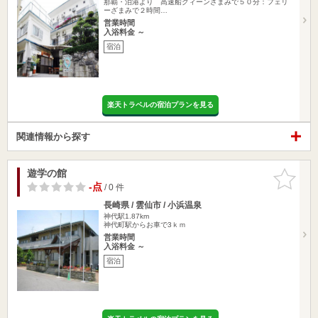
那覇・泊港より 高速船クィーンざまみで５０分：フェリ
ーざまみで２時間…
営業時間
入浴料金 ～
宿泊
楽天トラベルの宿泊プランを見る
関連情報から探す
遊学の館
お気に入
りに追加
-点
/ 0 件
長崎県 / 雲仙市 / 小浜温泉
神代駅1.87km
神代町駅からお車で3ｋｍ
営業時間
入浴料金 ～
宿泊