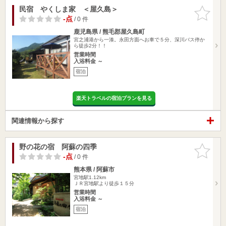
民宿 やくしま家 ＜屋久島＞
お気に入
りに追加
-点
/ 0 件
鹿児島県 / 熊毛郡屋久島町
宮之浦港から一湊。永田方面へお車で５分、深川バス停か
ら徒歩2分！！
営業時間
入浴料金 ～
宿泊
楽天トラベルの宿泊プランを見る
関連情報から探す
野の花の宿 阿蘇の四季
お気に入
りに追加
-点
/ 0 件
熊本県 / 阿蘇市
宮地駅1.12km
ＪＲ宮地駅より徒歩１５分
営業時間
入浴料金 ～
宿泊