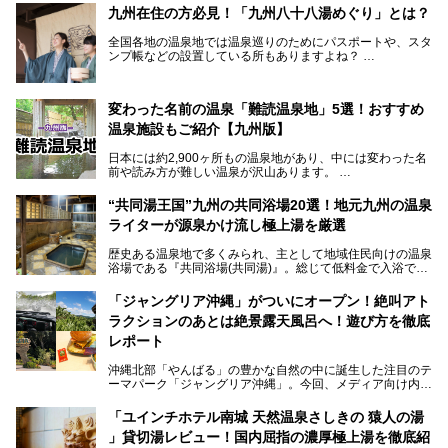
九州在住の方必見！「九州八十八湯めぐり」とは？
全国各地の温泉地では温泉巡りのためにパスポートや、スタ
ンプ帳などの設置している所もありますよね？
その中でも九州には、九州各県の有名な温泉地を巡るための
「九州八十八湯めぐり」があるんです。
九州を回って歩くのはなかなか大変ですが、九州で温泉好き
変わった名前の温泉「難読温泉地」5選！おすすめ
な方ならぜひ参加してみたいスタンプラリーでしょう。
温泉施設もご紹介【九州版】
日本には約2,900ヶ所もの温泉地があり、中には変わった名
前や読み方が難しい温泉が沢山あります。
そこで日本各地にある「難読温泉地」を、地域ごとにクイズ
“共同湯王国”九州の共同浴場20選！地元九州の温泉
形式でご紹介。第５回目(最終回)である今回は、九州地方の
ライターが源泉かけ流し極上湯を厳選
難読温泉地をピックアップしました。
また、各温泉地のおすすめ温泉施設も併せてご紹介します。
歴史ある温泉地で多くみられ、主として地域住民向けの温泉
浴場である『共同浴場(共同湯)』。総じて低料金で入浴で
いくつ読めるか、ぜひチャレンジしてみて下さいね！
き、観光的側面よりも生活のためのお風呂の要素が強い点が
特徴です。
「ジャングリア沖縄」がついにオープン！絶叫アト
共同浴場は全国各地の温泉地にありますが、特に九州地方は
ラクションのあとは絶景露天風呂へ！遊び方を徹底
共同湯文化が古くから発展し、質・量ともに大変充実。九州
は“共同湯王国”といっても決して過言では無いでしょう。
レポート
今回は地元在住の九州の温泉ライターである筆者が過去入浴
した中から、源泉かけ流しと泉質の良さにこだわって九州の
沖縄北部「やんばる」の豊かな自然の中に誕生した注目のテ
共同浴場を20施設厳選。入浴マナーを守りながら、ぜひ湯
ーマパーク「ジャングリア沖縄」。今回、メディア向け内覧
めぐりの参考にされてみて下さい！
会に参加する機会をいただきました！この記事では、ジャン
グリアの全貌をお届けすべく、見どころや料金、アクセス方
「ユインチホテル南城 天然温泉さしきの 猿人の湯
法まで徹底解説していきます。
」貸切湯レビュー！国内屈指の濃厚極上湯を徹底紹