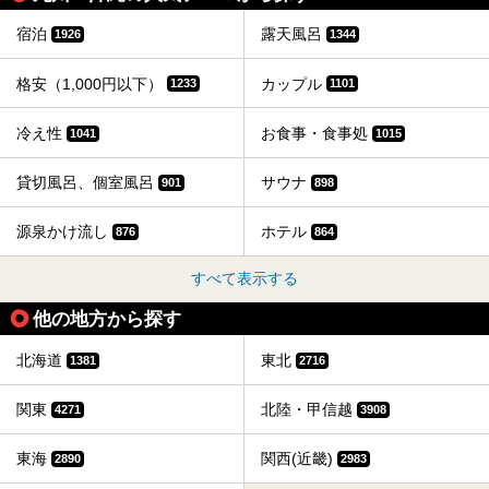
宿泊
露天風呂
1926
1344
格安（1,000円以下）
カップル
1233
1101
冷え性
お食事・食事処
1041
1015
貸切風呂、個室風呂
サウナ
901
898
源泉かけ流し
ホテル
876
864
すべて表示する
他の地方から探す
北海道
東北
1381
2716
関東
北陸・甲信越
4271
3908
東海
関西(近畿)
2890
2983