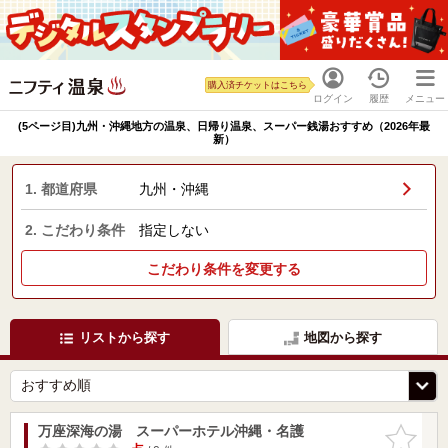
購入済チケットはこちら
ログイン
履歴
メニュー
(5ページ目)九州・沖縄地方の温泉、日帰り温泉、スーパー銭湯おすすめ（2026年最
新）
1. 都道府県
九州・沖縄
2. こだわり条件
指定しない
こだわり条件を変更する
リストから探す
地図から探す
万座深海の湯 スーパーホテル沖縄・名護
お気に入
りに追加