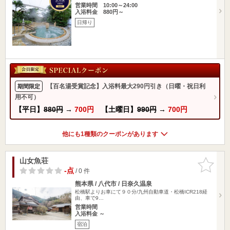
営業時間 10:00～24:00
入浴料金 880円～
日帰り
【百名湯受賞記念】入浴料最大290円引き（日曜・祝日利
期間限定
用不可）
【平日】
880円
→
700円
【土曜日】
990円
→
700円
他にも1種類のクーポンがあります
山女魚荘
お気に入
りに追加
-点
/ 0 件
熊本県 / 八代市 / 日奈久温泉
松橋駅よりお車にて９０分/九州自動車道・松橋ICR218経
由、車で9…
営業時間
入浴料金 ～
宿泊