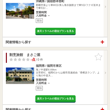
沖縄県 / 国頭郡本部町
那覇空港より車90分/美ら海水族館まで車5分/フクギ並木ま
で車5分/…
営業時間
入浴料金 ～
宿泊
楽天トラベルの宿泊プランを見る
関連情報から探す
割烹旅館 まさご屋
お気に入
りに追加
-点
/ 0 件
福岡県 / 福岡市東区
海ノ中道駅6.69km
太宰府IC、福岡ICからは都市高速経由「香椎浜ランプ」よ
り海の中道大…
営業時間
入浴料金 ～
宿泊
楽天トラベルの宿泊プランを見る
関連情報から探す