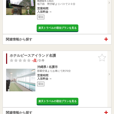
梅林駅8.14km
地下鉄 野芥駅よりバスで２０分
営業時間
入浴料金 ～
宿泊
楽天トラベルの宿泊プランを見る
関連情報から探す
ホテルピースアイランド名護
お気に入
りに追加
-点
/ 0 件
沖縄県 / 名護市
那覇空港よりお車にて約70分
営業時間
入浴料金 ～
宿泊
楽天トラベルの宿泊プランを見る
関連情報から探す