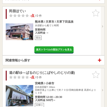
民宿ほてい
お気に入
りに追加
-点
/ 0 件
熊本県 / 天草市 / 天草下田温泉
水俣駅から船で１時間
営業時間
入浴料金 ～
宿泊
楽天トラベルの宿泊プランを見る
関連情報から探す
道の駅ゆ～ぱるのじり(こばやしのじりの湯)
お気に入
りに追加
-点
/ 0 件
宮崎県 / 小林市
日向前田駅7.36km
宮崎空港よりお車にて約７０分/宮崎自動車道 高原ICより
１３分
営業時間 12:00～20:30
入浴料金 500円～
日帰り