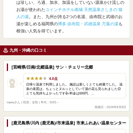
は珍しい、ろ過、加水、加温をしていない源泉かけ流しの
お湯が使われた
ユインチホテル南城 天然温泉さしきの 猿
人の湯
。また、九州が誇る2つの名湯、由布院と武雄のお
湯が楽しめる福岡県の
博多 由布院・武雄温泉 万葉の湯
も
根強い人気を得ています。
九州・沖縄の口コミ
[宮崎県/日南/北郷温泉] サン・チェリー北郷
4.0点
日帰り温泉で利用しました。 施設は新しくとても綺麗でした。 温
泉の泉質は、ちょっとヌルッとしていて湯の花も見られました😊
とても気持ちよかったです👍 料金は600円、…
mykwさん
| 性別：女性 | 年代：50代～
投稿日：2026年8月9日
[鹿児島県/川内 (鹿児島)/市来温泉] 市来ふれあい温泉センター