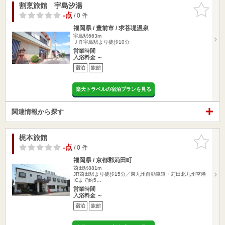
割烹旅館 宇島汐湯
お気に入
りに追加
-点
/ 0 件
福岡県 / 豊前市 / 求菩堤温泉
宇島駅663m
ＪＲ宇島駅より徒歩10分
営業時間
入浴料金 ～
宿泊
旅館
楽天トラベルの宿泊プランを見る
関連情報から探す
梶本旅館
お気に入
りに追加
-点
/ 0 件
福岡県 / 京都郡苅田町
苅田駅881m
JR苅田駅より徒歩15分／東九州自動車道・苅田北九州空港
ICまで約5…
営業時間
入浴料金 ～
宿泊
旅館