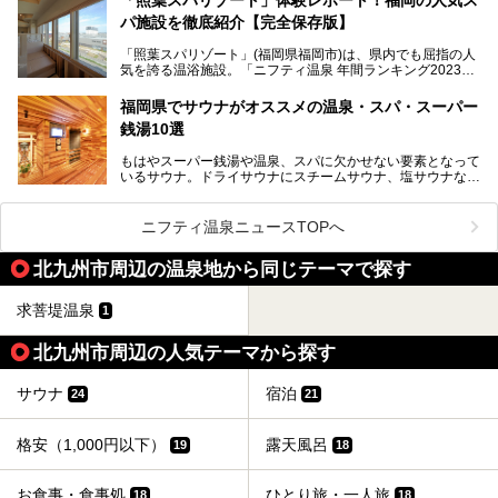
パ施設を徹底紹介【完全保存版】
そこで今回は、ニフティ温泉ライターである筆者が現地訪
問。週替わりで男女入替制の温泉・サウナや岩盤浴・VIPル
「照葉スパリゾート」(福岡県福岡市)は、県内でも屈指の人
ーム・併設するレストランを体験し、それらの全貌を徹底紹
気を誇る温浴施設。「ニフティ温泉 年間ランキング2023」
介します！
では福岡県総合第３位を獲得し、平日・土日を問わず多くの
常連客で賑わっています。
福岡県でサウナがオススメの温泉・スパ・スーパー
銭湯10選
そこで今回は、ニフティ温泉ライターである筆者が現地体
験。超人気の岩盤房(岩盤浴)をはじめ、スパ＆サウナ・アミ
もはやスーパー銭湯や温泉、スパに欠かせない要素となって
ューズメント・宿泊施設・グルメ・その他施設まで、多彩な
いるサウナ。ドライサウナにスチームサウナ、塩サウナな
る全貌と魅力を徹底紹介します！
ど、いくつか異なるタイプが楽しめたり、水風呂や外気浴ス
ペース、ロウリュウなど、心ゆくまで楽しむためのサービス
が充実した施設も多くみられます。
ニフティ温泉ニュースTOPへ
今回はそんなサウナにこだわった、福岡県内のオススメ温
泉・銭湯・スパを10件紹介したいと思います！
北九州市周辺の温泉地から同じテーマで探す
求菩堤温泉
1
北九州市周辺の人気テーマから探す
サウナ
宿泊
24
21
格安（1,000円以下）
露天風呂
19
18
お食事・食事処
ひとり旅・一人旅
18
18