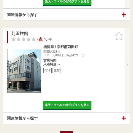
楽天トラベルの宿泊プランを見る
関連情報から探す
苅田旅館
お気に入
りに追加
-点
/ 0 件
福岡県 / 京都郡苅田町
苅田駅228m
ＪＲ 苅田駅より徒歩にて３分
営業時間
入浴料金 ～
宿泊
旅館
楽天トラベルの宿泊プランを見る
関連情報から探す