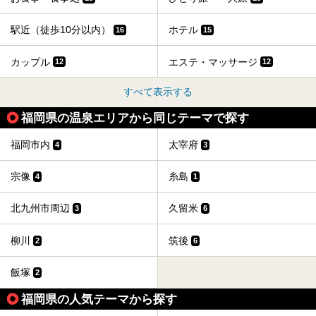
駅近（徒歩10分以内）
ホテル
16
15
カップル
エステ・マッサージ
12
12
すべて表示する
福岡県の温泉エリアから同じテーマで探す
福岡市内
太宰府
4
3
宗像
糸島
4
1
北九州市周辺
久留米
3
6
柳川
筑後
2
6
飯塚
2
福岡県の人気テーマから探す