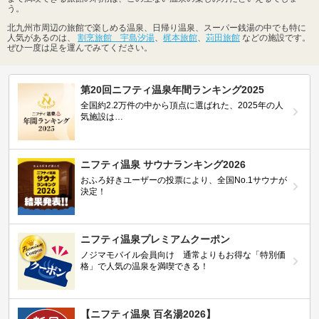
う。
北九州市周辺の旅館で楽しめる温泉、日帰り温泉、スーパー銭湯の中でも特に
人気があるのは、
割烹旅館 宇島汐湯
、
梶本旅館
、
苅田旅館
などの施設です。
ぜひ一度は足を運んでみてください。
第20回ニフティ温泉年間ランキング2025
全国約2.2万件の中から頂点に選ばれた、2025年の人
気施設は…
ニフティ温泉 サウナランキング2026
おふろ好きユーザーの投票により、全国No.1サウナが
決定！
ニフティ温泉プレミアムクーポン
ノジマモバイル会員向け 通常よりもお得な「特別価
格」で人気の温泉を満喫できる！
【ニフティ温泉 百名湯2026】