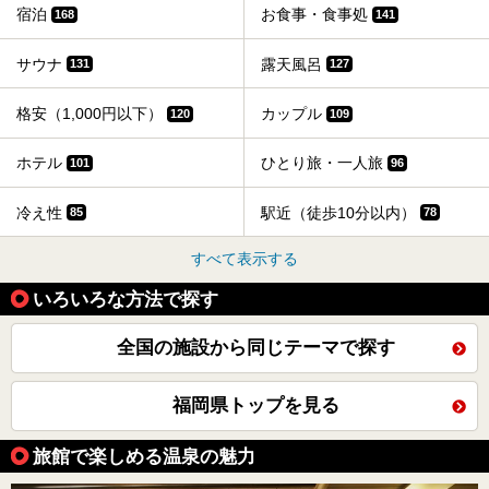
宿泊
お食事・食事処
168
141
サウナ
露天風呂
131
127
格安（1,000円以下）
カップル
120
109
ホテル
ひとり旅・一人旅
101
96
冷え性
駅近（徒歩10分以内）
85
78
すべて表示する
いろいろな方法で探す
全国の施設から同じテーマで探す
福岡県トップを見る
旅館で楽しめる温泉の魅力