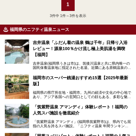
1
3
件中 1件～3件を表示
福岡県のニフティ温泉ニュース
吉井温泉「ふだん着の温泉 鶴は千年」日帰り入浴
レビュー！源泉100％かけ流し極上美肌湯を満喫
【福岡】
吉井温泉(福岡県うきは市)は、筑後川温泉と共に県内唯一の
国民保養温泉地に指定された名湯。近隣にある原鶴温泉の観
光地風情と異なり、長閑な田園地帯に佇む小さな温泉地で
す。
福岡市のスーパー銭湯おすすめ15選【2025年最新
版】
「ふだん着の温泉 鶴は千年」は、吉井温泉にある日帰り入
浴施設。源泉100％かけ流しの極上美肌湯を楽しめ、近隣の
福岡県の県庁所在地・福岡市。九州の経済や文化の中心地で
住民や温泉ファンに愛され続けています。今回は筆者自ら日
あり、アジア各国への玄関口としての顔もある、多彩な魅力
帰り入浴し、自慢の温泉を中心に詳細レビューします！
をもつ大都市です。
「筑紫野温泉 アマンディ」体験レポート！福岡の
そんな福岡市は、スーパー銭湯も多種多彩。玄界灘を眺めら
人気スパ施設を徹底紹介
れるリゾート気分満点のスーパー銭湯から、繁華街近くのレ
トロな銭湯、泉質自慢の天然温泉まで、福岡市で行ってみた
「筑紫野温泉 アマンディ」(福岡県筑紫野市)は、県内でも屈
いスーパー銭湯を一挙ご紹介します。
指の人気を誇るスパ施設。「ニフティ温泉 年間ランキング2
022」では、福岡県岩盤浴部門第１位を獲得。いつも多くの
入浴客で賑わっています。
「照葉スパリゾート」体験レポート！福岡の人気ス