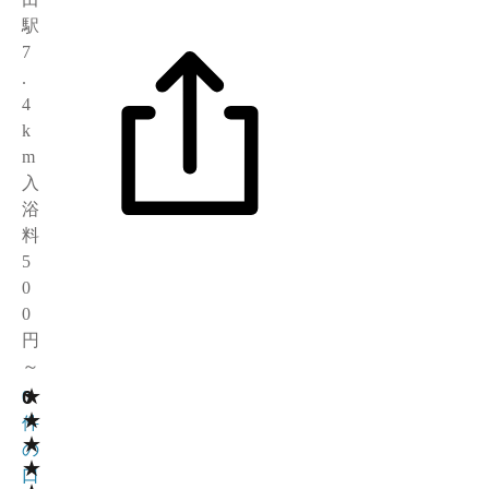
駅
7
.
4
k
m
入
浴
料
5
0
0
円
～
★
0
0
★
件
★
の
★
口