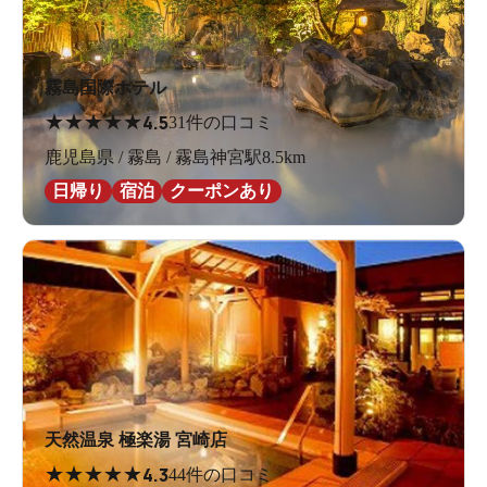
霧島国際ホテル
★
★
★
★
★
4.5
31件の口コミ
鹿児島県 / 霧島 / 霧島神宮駅8.5km
日帰り
宿泊
クーポンあり
天然温泉 極楽湯 宮崎店
★
★
★
★
★
4.3
44件の口コミ