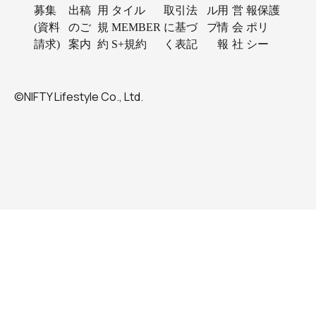
募集
出稿
用
タイル
取引法
ル
用
営
報保護
(資料
のご
規
MEMBER
に基づ
プ
情
会
ポリ
請求)
案内
約
S+規約
く表記
報
社
シー
©NIFTY Lifestyle Co., Ltd.