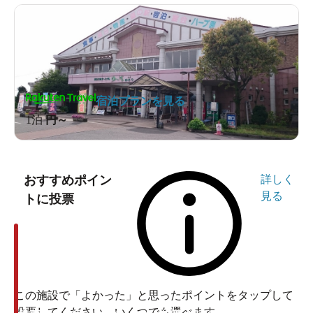
宿泊プランを見る
1泊
円～
おすすめポイン
詳しく
見る
トに投票
この施設で「よかった」と思ったポイントをタップして
投票してください。いくつでも選べます。