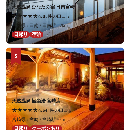
天然温泉 ひなたの宿 日南宮崎
★
★
★
★
★
4.0
8件の口コミ
宮崎県 / 日南 / 日南駅1.7km
日帰り
宿泊
3
天然温泉 極楽湯 宮崎店
★
★
★
★
★
4.3
44件の口コミ
宮崎県 / 宮崎 / 宮崎駅701m
日帰り
クーポンあり