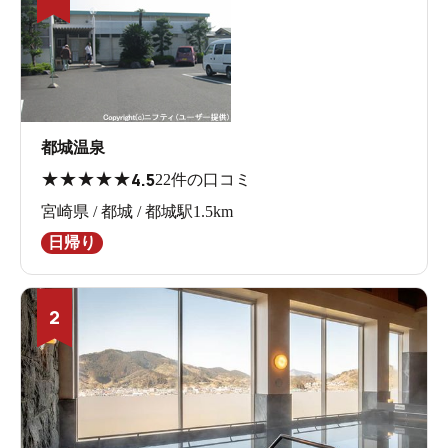
都城温泉
★
★
★
★
★
4.5
22件の口コミ
宮崎県 / 都城 / 都城駅1.5km
日帰り
2