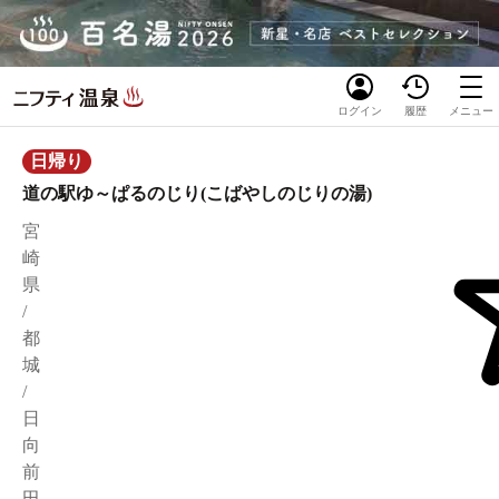
ログイン
履歴
メニュー
日帰り
道の駅ゆ～ぱるのじり(こばやしのじりの湯)
宮
崎
県
/
都
城
/
日
向
前
田