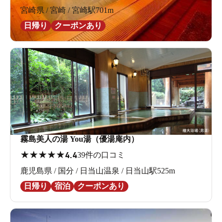
宮崎県 / 宮崎 / 宮崎駅701m
日帰り
クーポンあり
霧島美人の湯 You湯（優湯庵内）
★
★
★
★
★
4.4
39件の口コミ
鹿児島県 / 国分 / 日当山温泉 / 日当山駅525m
日帰り
宿泊
クーポンあり