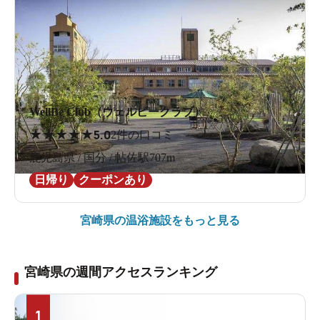
WellBe Club（ウェルビークラブ）
★
★
★
★
★
5.0
2件の口コミ
鹿児島県 / 国分 / 帖佐駅707m
日帰り
クーポンあり
宮崎県の
温浴施設をもっと見る
宮崎県の週間アクセスランキング
1