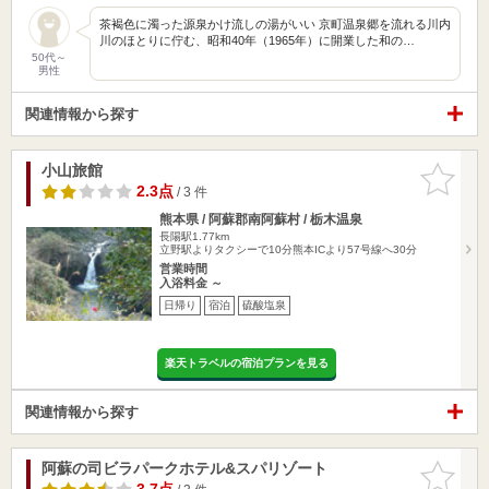
茶褐色に濁った源泉かけ流しの湯がいい 京町温泉郷を流れる川内
川のほとりに佇む、昭和40年（1965年）に開業した和の…
50代～
男性
関連情報から探す
小山旅館
お気に入
りに追加
2.3点
/ 3 件
熊本県 / 阿蘇郡南阿蘇村 / 栃木温泉
長陽駅1.77km
立野駅よりタクシーで10分熊本ICより57号線へ30分
営業時間
入浴料金 ～
日帰り
宿泊
硫酸塩泉
楽天トラベルの宿泊プランを見る
関連情報から探す
阿蘇の司ビラパークホテル&スパリゾート
お気に入
りに追加