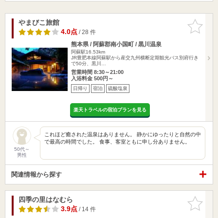
やまびこ旅館
お気に入
りに追加
4.0点
/ 28 件
熊本県 / 阿蘇郡南小国町 / 黒川温泉
阿蘇駅16.53km
JR豊肥本線阿蘇駅から産交九州横断定期観光バス別府行き
で50分、黒川…
営業時間 8:30～21:00
入浴料金 500円～
日帰り
宿泊
硫酸塩泉
楽天トラベルの宿泊プランを見る
これほど癒された温泉はありません。 静かにゆったりと自然の中
で最高の時間でした。 食事、客室ともに申し分ありません。
50代～
男性
関連情報から探す
四季の里はなむら
お気に入
りに追加
3.9点
/ 14 件