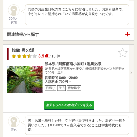
同僚のお誕生日祝の為にこちらに宿泊しました。お湯も最高で、
中がキレイに清掃されていて清潔感があり良かったです。
50代～
女性
関連情報から探す
旅館 奥の湯
お気に入
りに追加
3.9点
/ 13 件
熊本県 / 阿蘇郡南小国町 / 黒川温泉
JR豊肥本線阿蘇駅から産交九州横断定期観光バス別府行き
で50分、黒川…
営業時間 8:00～20:00
入浴料金 700円～
日帰り
宿泊
硫酸塩泉
楽天トラベルの宿泊プランを見る
黒川温泉へ旅行した時、立ち寄り湯で行きました。湯巡り手形を
買いました。(￥1200で３ヶ所入浴できる)ここは学生時代にも
寄…
匿名