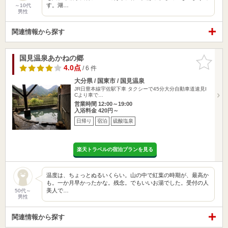
す。湖…
～10代
男性
関連情報から探す
国見温泉あかねの郷
お気に入
りに追加
4.0点
/ 6 件
大分県 / 国東市 / 国見温泉
JR日豊本線宇佐駅下車 タクシーで45分大分自動車道速見I
Cより車で…
営業時間 12:00～19:00
入浴料金 420円～
日帰り
宿泊
硫酸塩泉
楽天トラベルの宿泊プランを見る
温度は、ちょっとぬるいくらい。山の中で紅葉の時期が、最高か
も。一か月早かったかな。残念。でもいいお湯でした。受付の人
美人で…
50代～
男性
関連情報から探す