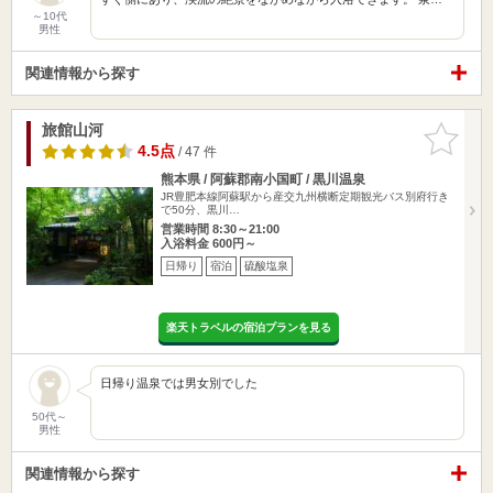
～10代
男性
関連情報から探す
旅館山河
お気に入
りに追加
4.5点
/ 47 件
熊本県 / 阿蘇郡南小国町 / 黒川温泉
JR豊肥本線阿蘇駅から産交九州横断定期観光バス別府行き
で50分、黒川…
営業時間 8:30～21:00
入浴料金 600円～
日帰り
宿泊
硫酸塩泉
楽天トラベルの宿泊プランを見る
日帰り温泉では男女別でした
50代～
男性
関連情報から探す