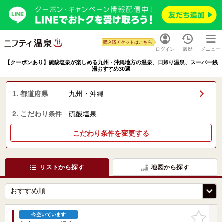
購入済チケットはこちら
ログイン
履歴
メニュー
【クーポンあり】硫酸塩泉が楽しめる九州・沖縄地方の温泉、日帰り温泉、スーパー銭
湯おすすめ30選
1. 都道府県
九州・沖縄
2. こだわり条件
硫酸塩泉
こだわり条件を変更する
リストから探す
地図から探す
お気に入
今空いています
りに追加