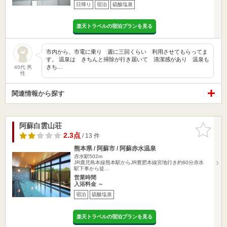
日帰り
宿泊
硫酸塩泉
楽天トラベルの宿泊プランを見る
市内から、市電に乗り 週に三回くらい 利用させてもらってま
す。 温泉は きちんと掃除が行き届いて 清潔感があり 温泉も
きち…
40代 男
性
関連情報から探す
阿蘇白雲山荘
お気に入
りに追加
2.3点
/ 13 件
熊本県 / 阿蘇市 / 阿蘇赤水温泉
赤水駅502m
JR鹿児島本線熊本駅からJR豊肥本線宮地行き約60分赤水
駅下車から徒…
営業時間
入浴料金 ～
宿泊
硫酸塩泉
楽天トラベルの宿泊プランを見る