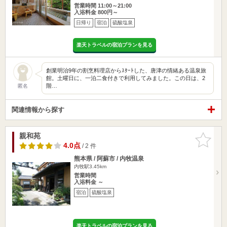
営業時間 11:00～21:00
入浴料金 800円～
日帰り
宿泊
硫酸塩泉
楽天トラベルの宿泊プランを見る
創業明治9年の割烹料理店からｽﾀｰﾄした、唐津の情緒ある温泉旅
館。土曜日に、一泊二食付きで利用してみました。この日は、2
階…
匿名
関連情報から探す
親和苑
お気に入
りに追加
4.0点
/ 2 件
熊本県 / 阿蘇市 / 内牧温泉
内牧駅3.45km
営業時間
入浴料金 ～
宿泊
硫酸塩泉
楽天トラベルの宿泊プランを見る