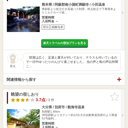
熊本県 / 阿蘇郡南小国町満願寺 / 小田温泉
博多駅より杖立行き高速バス利用、終点杖立で下車熊本よ
りミルクロード経…
営業時間
入浴料金 ～
宿泊
硫酸塩泉
楽天トラベルの宿泊プランを見る
部屋は広く、足湯と露天が付いており、テラスも付いているの
で一日中ゆったりのんびり過ごせました。 虫の声と鳥の声以外聞
こ…
匿名
関連情報から探す
眺望の宿しおり
お気に入
りに追加
3.7点
/ 3 件
大分県 / 別府市 / 観海寺温泉
別府駅1.86km
JR別府駅よりタクシー約10分大分自動車道別府ICより県道
52号線利…
営業時間
入浴料金 ～