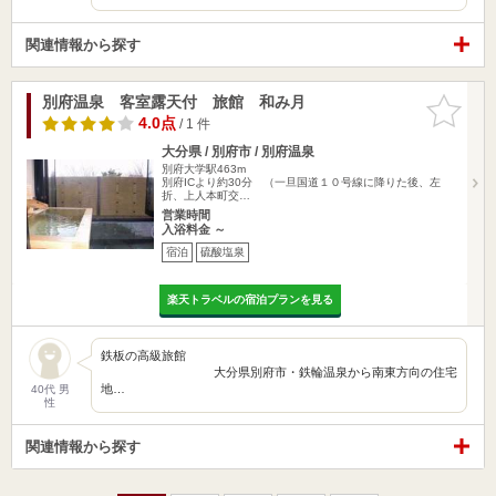
関連情報から探す
別府温泉 客室露天付 旅館 和み月
お気に入
りに追加
4.0点
/ 1 件
大分県 / 別府市 / 別府温泉
別府大学駅463m
別府ICより約30分 （一旦国道１０号線に降りた後、左
折、上人本町交…
営業時間
入浴料金 ～
宿泊
硫酸塩泉
楽天トラベルの宿泊プランを見る
鉄板の高級旅館
大分県別府市・鉄輪温泉から南東方向の住宅
地…
40代 男
性
関連情報から探す