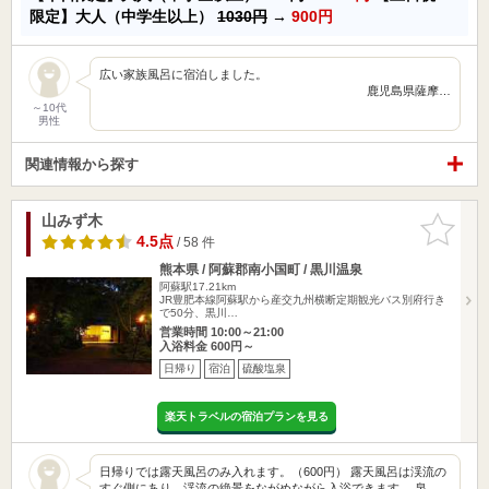
限定】大人（中学生以上）
1030円
→
900円
広い家族風呂に宿泊しました。
鹿児島県薩摩…
～10代
男性
関連情報から探す
山みず木
お気に入
りに追加
4.5点
/ 58 件
熊本県 / 阿蘇郡南小国町 / 黒川温泉
阿蘇駅17.21km
JR豊肥本線阿蘇駅から産交九州横断定期観光バス別府行き
で50分、黒川…
営業時間 10:00～21:00
入浴料金 600円～
日帰り
宿泊
硫酸塩泉
楽天トラベルの宿泊プランを見る
日帰りでは露天風呂のみ入れます。（600円） 露天風呂は渓流の
すぐ側にあり、渓流の絶景をながめながら入浴できます。 泉…