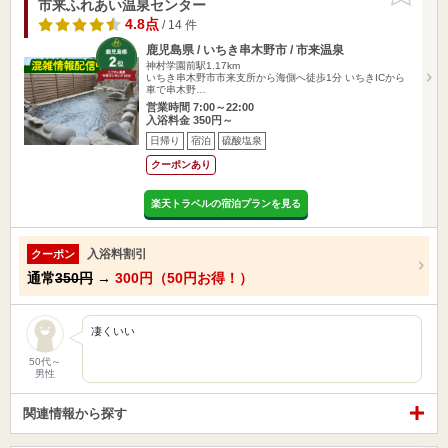
市来ふれあい温泉センター
4.8点
/ 14 件
鹿児島県 / いちき串木野市 / 市来温泉
神村学園前駅1.17km
いちき串木野市市来支所から海側へ徒歩1分 いちきICから
車で串木野…
営業時間 7:00～22:00
入浴料金 350円～
日帰り
宿泊
硫酸塩泉
クーポンあり
楽天トラベルの宿泊プランを見る
入浴料割引
クーポン
通常
350円
→
300円（50円お得！）
凄くいい
50代～
男性
関連情報から探す