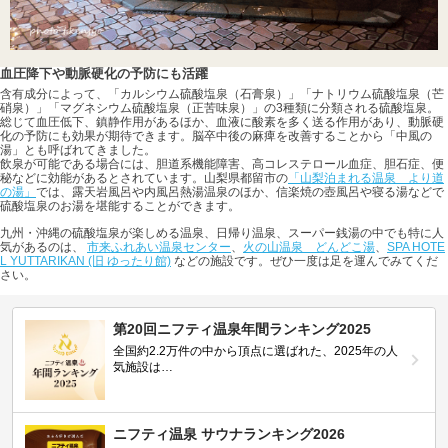
血圧降下や動脈硬化の予防にも活躍
含有成分によって、「カルシウム硫酸塩泉（石膏泉）」「ナトリウム硫酸塩泉（芒
硝泉）」「マグネシウム硫酸塩泉（正苦味泉）」の3種類に分類される硫酸塩泉。
総じて血圧低下、鎮静作用があるほか、血液に酸素を多く送る作用があり、動脈硬
化の予防にも効果が期待できます。脳卒中後の麻痺を改善することから「中風の
湯」とも呼ばれてきました。
飲泉が可能である場合には、胆道系機能障害、高コレステロール血症、胆石症、便
秘などに効能があるとされています。山梨県都留市の
「山梨泊まれる温泉 より道
の湯」
では、露天岩風呂や内風呂熱湯温泉のほか、信楽焼の壺風呂や寝る湯などで
硫酸塩泉のお湯を堪能することができます。
九州・沖縄の硫酸塩泉が楽しめる温泉、日帰り温泉、スーパー銭湯の中でも特に人
気があるのは、
市来ふれあい温泉センター
、
火の山温泉 どんどこ湯
、
SPA HOTE
L YUTTARIKAN (旧 ゆったり館)
などの施設です。ぜひ一度は足を運んでみてくだ
さい。
第20回ニフティ温泉年間ランキング2025
全国約2.2万件の中から頂点に選ばれた、2025年の人
気施設は…
ニフティ温泉 サウナランキング2026