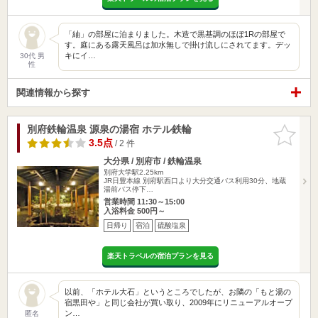
「紬」の部屋に泊まりました。木造で黒基調のほぼ1Rの部屋で
す。庭にある露天風呂は加水無しで掛け流しにされてます。デッ
キにイ…
30代 男
性
関連情報から探す
別府鉄輪温泉 源泉の湯宿 ホテル鉄輪
お気に入
りに追加
3.5点
/ 2 件
大分県 / 別府市 / 鉄輪温泉
別府大学駅2.25km
JR日豊本線 別府駅西口より大分交通バス利用30分、地蔵
湯前バス停下…
営業時間 11:30～15:00
入浴料金 500円～
日帰り
宿泊
硫酸塩泉
楽天トラベルの宿泊プランを見る
以前、「ホテル大石」というところでしたが、お隣の「もと湯の
宿黒田や」と同じ会社が買い取り、2009年にリニューアルオープ
ン…
匿名