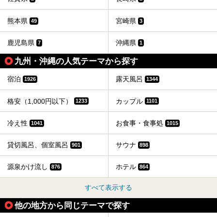
熊本県
宮崎県
49
3
鹿児島県
沖縄県
7
1
九州・沖縄の人気テーマから探す
宿泊
露天風呂
1926
1344
格安（1,000円以下）
カップル
1233
1101
冷え性
お食事・食事処
1041
1015
貸切風呂、個室風呂
サウナ
901
898
源泉かけ流し
ホテル
876
864
すべて表示する
他の地方から同じテーマで探す