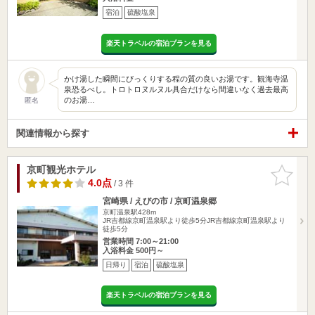
宿泊
硫酸塩泉
楽天トラベルの宿泊プランを見る
かけ湯した瞬間にびっくりする程の質の良いお湯です。観海寺温
泉恐るべし。トロトロヌルヌル具合だけなら間違いなく過去最高
のお湯…
匿名
関連情報から探す
京町観光ホテル
お気に入
りに追加
4.0点
/ 3 件
宮崎県 / えびの市 / 京町温泉郷
京町温泉駅428m
JR吉都線京町温泉駅より徒歩5分JR吉都線京町温泉駅より
徒歩5分
営業時間 7:00～21:00
入浴料金 500円～
日帰り
宿泊
硫酸塩泉
楽天トラベルの宿泊プランを見る