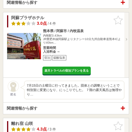
関連情報から探す
阿蘇プラザホテル
お気に入
りに追加
3.0点
/ 4 件
熊本県 / 阿蘇市 / 内牧温泉
内牧駅3.43km
JR豊肥本線阿蘇駅よりタクシー10分九州自動車道熊本ICよ
り40km…
営業時間
入浴料金 ～
宿泊
硫酸塩泉
楽天トラベルの宿泊プランを見る
7月15日の土曜日に行ってきました。団体との調整ということで
特別室に変更になり、にっこりでした。 ７階の露天風呂は無理や
り…
匿名
関連情報から探す
離れ宿 山咲
お気に入
りに追加
4.3点
/ 3 件