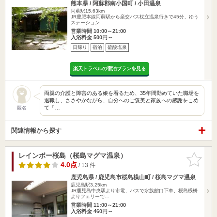
熊本県 / 阿蘇郡南小国町 / 小田温泉
阿蘇駅15.63km
JR豊肥本線阿蘇駅から産交バス杖立温泉行きで45分、ゆう
ステーション…
営業時間 10:00～21:00
入浴料金 500円～
日帰り
宿泊
硫酸塩泉
楽天トラベルの宿泊プランを見る
両親の介護と障害のある娘を看るため、35年間勤めていた職場を
退職し、ささやかながら、自分へのご褒美と家族への感謝をこめ
て「…
匿名
関連情報から探す
レインボー桜島（桜島マグマ温泉）
お気に入
りに追加
4.0点
/ 13 件
鹿児島県 / 鹿児島市桜島横山町 / 桜島マグマ温泉
鹿児島駅3.25km
JR鹿児島中央駅より市電、バスで水族館口下車、桜島桟橋
よりフェリーで…
営業時間 11:00～21:00
入浴料金 460円～