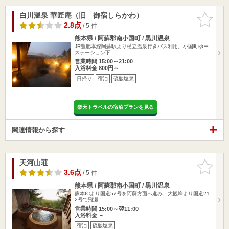
白川温泉 華匠庵（旧 御宿しらかわ）
お気に入
りに追加
2.8点
/ 5 件
熊本県 / 阿蘇郡南小国町 / 黒川温泉
JR豊肥本線阿蘇駅より杖立温泉行きバス利用。小国町ゆー
ステーション下…
営業時間 15:00～21:00
入浴料金 800円～
日帰り
宿泊
硫酸塩泉
楽天トラベルの宿泊プランを見る
関連情報から探す
天河山荘
お気に入
りに追加
3.6点
/ 5 件
熊本県 / 阿蘇郡南小国町 / 黒川温泉
熊本ICより国道57号を阿蘇方面へ進み、大観峰より国道21
2号で飛瀬…
営業時間 15:00～翌11:00
入浴料金 ～
宿泊
硫酸塩泉