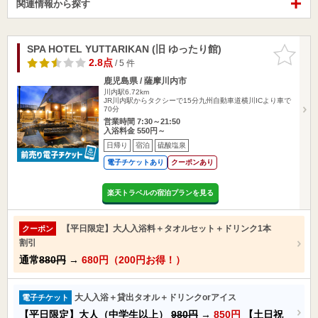
関連情報から探す
SPA HOTEL YUTTARIKAN (旧 ゆったり館)
お気に入
りに追加
2.8点
/ 5 件
鹿児島県 / 薩摩川内市
川内駅6.72km
JR川内駅からタクシーで15分九州自動車道横川ICより車で
70分
営業時間 7:30～21:50
入浴料金 550円～
日帰り
宿泊
硫酸塩泉
電子チケットあり
クーポンあり
楽天トラベルの宿泊プランを見る
【平日限定】大人入浴料＋タオルセット＋ドリンク1本
クーポン
割引
通常
880円
→
680円（200円お得！）
大人入浴＋貸出タオル＋ドリンクorアイス
電子チケット
【平日限定】大人（中学生以上）
980円
→
850円
【土日祝