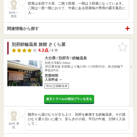
部屋は全部で６室、二階３部屋、一階は３部屋になっています。
二階は一度一階におりて、中庭にある部屋毎の専用の露天風呂に
入…
50代～
男性
関連情報から探す
別府鉄輪温泉 旅館 さくら屋
お気に入
りに追加
4.2点
/ 4 件
大分県 / 別府市 / 鉄輪温泉
別府大学駅2.04km
JR日豊本線 別府駅より亀の井バス利用25分、終点鉄輪下
車徒歩5分、…
営業時間
入浴料金 ～
宿泊
硫酸塩泉
楽天トラベルの宿泊プランを見る
随所から湯けむりが立ち上り、別府を象徴する鉄輪温泉。その湯
けむり通り沿いに建つ、安らぎの小宿。平日の午後、日帰り入浴
して…
40代 男
性