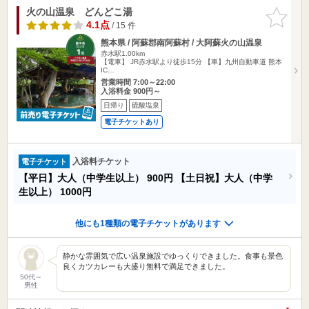
火の山温泉 どんどこ湯
お気に入
りに追加
4.1点
/ 15 件
熊本県 / 阿蘇郡南阿蘇村 / 大阿蘇火の山温泉
赤水駅1.00km
【電車】 JR赤水駅より徒歩15分 【車】九州自動車道 熊本
IC…
営業時間 7:00～22:00
入浴料金 900円～
日帰り
硫酸塩泉
電子チケットあり
入浴料チケット
電子チケット
【平日】大人（中学生以上）
900円
【土日祝】大人（中学
生以上）
1000円
他にも1種類の電子チケットがあります
静かな雰囲気で広い温泉施設でゆっくりできました。食事も景色
良くカツカレーも大盛り無料で満足できました。
50代～
男性