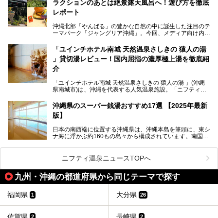
ラクションのあとは絶景露天風呂へ！遊び方を徹底
共同湯文化が古くから発展し、質・量ともに大変充実。九州
は“共同湯王国”といっても決して過言では無いでしょう。
レポート
今回は地元在住の九州の温泉ライターである筆者が過去入浴
した中から、源泉かけ流しと泉質の良さにこだわって九州の
沖縄北部「やんばる」の豊かな自然の中に誕生した注目のテ
共同浴場を20施設厳選。入浴マナーを守りながら、ぜひ湯
ーマパーク「ジャングリア沖縄」。今回、メディア向け内覧
めぐりの参考にされてみて下さい！
会に参加する機会をいただきました！この記事では、ジャン
グリアの全貌をお届けすべく、見どころや料金、アクセス方
「ユインチホテル南城 天然温泉さしきの 猿人の湯
法まで徹底解説していきます。
」貸切湯レビュー！国内屈指の濃厚極上湯を徹底紹
介
「ユインチホテル南城 天然温泉さしきの 猿人の湯 」(沖縄
県南城市)は、沖縄を代表する人気温泉施設。「ニフティ温
泉 年間ランキング 2024」の九州・沖縄エリア総合にて第1
位を獲得し、平日・土日にかかわらず多くの常連客や温泉フ
沖縄県のスーパー銭湯おすすめ17選 【2025年最新
ァンが訪れます。
版】
とりわけ貸切湯はお湯の良さに定評があり、コアな温泉ファ
日本の南西端に位置する沖縄県は、沖縄本島を筆頭に、東シ
ンに注目される存在。今回は貸切湯にスポットを当て、その
ナ海に浮かぶ約160もの島々から構成されています。南国な
魅力を徹底解説します。
らではの温暖な気候、カラフルな魚が泳ぐ美しい海、手付か
ずの豊かな自然、独自の歴史や文化など、多くの人を惹きつ
けてやまない魅力あふれる観光県です。
ニフティ温泉ニュースTOPへ
そんな沖縄県のスーパー銭湯には、ホテル併設などリゾート
九州・沖縄の都道府県から同じテーマで探す
と同時に楽しめる施設が多くあります。日帰りでも旅行気分
を味わえる、沖縄のスーパー銭湯をご紹介します。
福岡県
大分県
1
26
佐賀県
長崎県
2
2