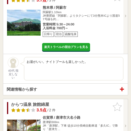
3.7点
/ 3 件
熊本県 / 阿蘇市
阿蘇駅1.10km
JR豊肥線「阿蘇駅」よりタクシーにて3分熊本ICより国道5
7号線を約…
営業時間 5:30～24:00
入浴料金 700円～
日帰り
宿泊
硫酸塩泉
楽天トラベルの宿泊プランを見る
お湯がいい。ナイトプールも楽しかった。
40代 指
定しな
い
関連情報から探す
からつ温泉 旅館綿屋
お気に入
りに追加
3.5点
/ 2 件
佐賀県 / 唐津市大名小路
唐津駅669m
JR「唐津駅」下車 徒歩10分長崎自動車道「多久IC」で降
り「唐津方…