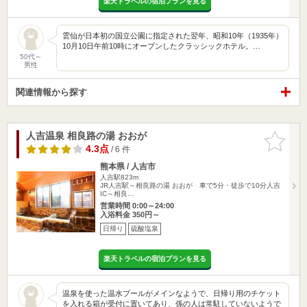
楽天トラベルの宿泊プランを見る
雲仙が日本初の国立公園に指定された翌年、昭和10年（1935年）
10月10日午前10時にオープンしたクラッシックホテル。…
50代～
男性
関連情報から探す
人吉温泉 相良路の湯 おおが
お気に入
りに追加
4.3点
/ 6 件
熊本県 / 人吉市
人吉駅823m
JR人吉駅～相良路の湯 おおが 車で5分・徒歩で10分人吉
IC～相良…
営業時間 0:00～24:00
入浴料金 350円～
日帰り
硫酸塩泉
楽天トラベルの宿泊プランを見る
温泉を使った温水プールがメインなようで、日帰り用のチケット
を入れる箱が受付に置いてあり、係の人は常駐していないようで