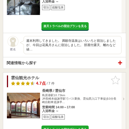
入浴料金 ～
宿泊
硫酸塩泉
楽天トラベルの宿泊プランを見る
週末利用してきました。 満願寺温泉はいろいろと宿泊しました
が、今回は花風月さんに宿泊しました。 部屋付露天、離れなど
値…
匿名
関連情報から探す
雲仙観光ホテル
お気に入
りに追加
4.7点
/ 7 件
長崎県 / 雲仙市
島原港駅10.73km
JR長崎本線諫早駅でバス乗換、雲仙西入口下車徒歩3分長
崎自動車道諫早…
営業時間 14:00～17:00
入浴料金 ～
宿泊
硫酸塩泉