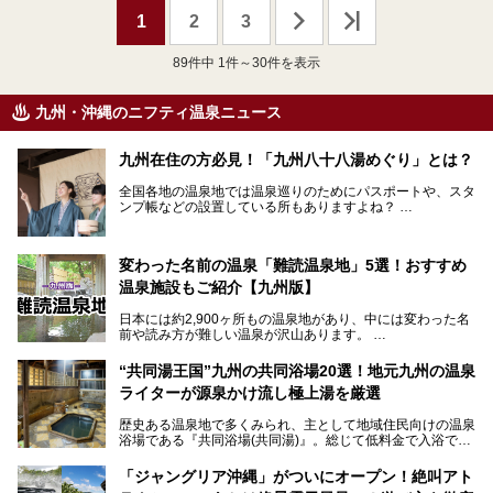
1
2
3
89
件中 1件～30件を表示
九州・沖縄のニフティ温泉ニュース
九州在住の方必見！「九州八十八湯めぐり」とは？
全国各地の温泉地では温泉巡りのためにパスポートや、スタ
ンプ帳などの設置している所もありますよね？
その中でも九州には、九州各県の有名な温泉地を巡るための
「九州八十八湯めぐり」があるんです。
九州を回って歩くのはなかなか大変ですが、九州で温泉好き
変わった名前の温泉「難読温泉地」5選！おすすめ
な方ならぜひ参加してみたいスタンプラリーでしょう。
温泉施設もご紹介【九州版】
日本には約2,900ヶ所もの温泉地があり、中には変わった名
前や読み方が難しい温泉が沢山あります。
そこで日本各地にある「難読温泉地」を、地域ごとにクイズ
“共同湯王国”九州の共同浴場20選！地元九州の温泉
形式でご紹介。第５回目(最終回)である今回は、九州地方の
ライターが源泉かけ流し極上湯を厳選
難読温泉地をピックアップしました。
また、各温泉地のおすすめ温泉施設も併せてご紹介します。
歴史ある温泉地で多くみられ、主として地域住民向けの温泉
浴場である『共同浴場(共同湯)』。総じて低料金で入浴で
いくつ読めるか、ぜひチャレンジしてみて下さいね！
き、観光的側面よりも生活のためのお風呂の要素が強い点が
特徴です。
「ジャングリア沖縄」がついにオープン！絶叫アト
共同浴場は全国各地の温泉地にありますが、特に九州地方は