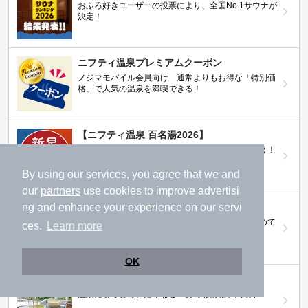
おふろ好きユーザーの投票により、全国No.1サウナが
決定！
ニフティ温泉プレミアムクーポン
ノジマモバイル会員向け 通常よりもお得な「特別価
格」で人気の温泉を満喫できる！
【ニフティ温泉 百名湯2026】
行ってみたい施設に投票してプレゼントを当てよう！
（全10回開催 / 合計260名様）
By using our services, you agree that we and
our
partners
use cookies to improve advertisi
ng and enhance your experience on our servi
岩盤浴特集
日本全国の岩盤浴情報だけをピックアップ。まとめて
ces.
Learn more
検索！
OK
ニフティ温泉ニュース
温泉にもっと行きたくなる！お得な情報を掲載中