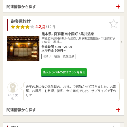
関連情報から探す
御客屋旅館
お気に入
りに追加
4.2点
/ 12 件
熊本県 / 阿蘇郡南小国町 / 黒川温泉
JR豊肥本線阿蘇駅から産交九州横断定期観光バス別府行き
で50分、黒川…
営業時間 8:30～21:00
入浴料金 600円～
日帰り
宿泊
硫酸塩泉
楽天トラベルの宿泊プランを見る
去年の夏に母の誕生日の、お祝いで宿泊させて頂きました。お部
屋、お風呂、お料理、接客、全て満点でした。サプライズで手作
りケー…
40代 女
性
関連情報から探す