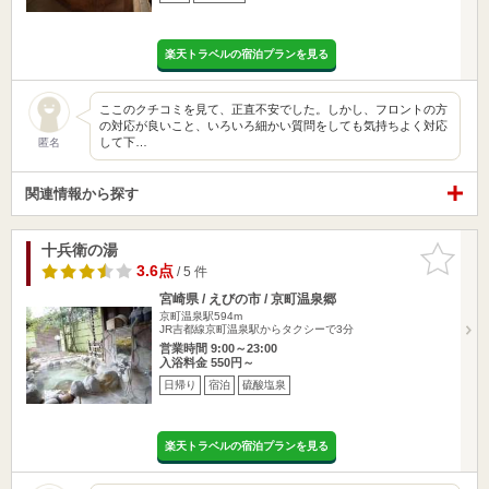
楽天トラベルの宿泊プランを見る
ここのクチコミを見て、正直不安でした。しかし、フロントの方
の対応が良いこと、いろいろ細かい質問をしても気持ちよく対応
して下…
匿名
関連情報から探す
十兵衛の湯
お気に入
りに追加
3.6点
/ 5 件
宮崎県 / えびの市 / 京町温泉郷
京町温泉駅594m
JR吉都線京町温泉駅からタクシーで3分
営業時間 9:00～23:00
入浴料金 550円～
日帰り
宿泊
硫酸塩泉
楽天トラベルの宿泊プランを見る