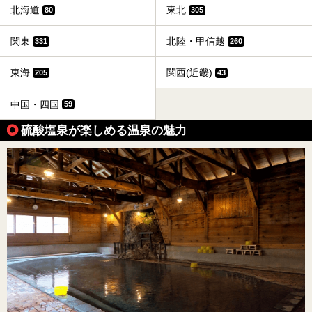
北海道
東北
80
305
関東
北陸・甲信越
331
260
東海
関西(近畿)
205
43
中国・四国
59
硫酸塩泉が楽しめる温泉の魅力