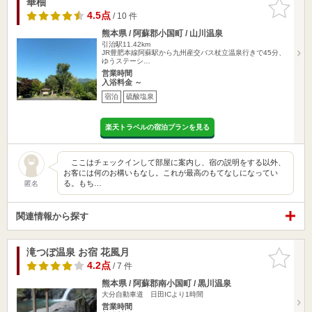
華柚
お気に入
りに追加
4.5点
/ 10 件
熊本県 / 阿蘇郡小国町 / 山川温泉
引治駅11.42km
JR豊肥本線阿蘇駅から九州産交バス杖立温泉行きで45分、
ゆうステーシ…
営業時間
入浴料金 ～
宿泊
硫酸塩泉
楽天トラベルの宿泊プランを見る
ここはチェックインして部屋に案内し、宿の説明をする以外、
お客には何のお構いもなし。これが最高のもてなしになってい
る。もち…
匿名
関連情報から探す
滝つぼ温泉 お宿 花風月
お気に入
りに追加
4.2点
/ 7 件
熊本県 / 阿蘇郡南小国町 / 黒川温泉
大分自動車道 日田ICより1時間
営業時間