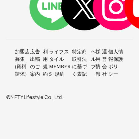
加盟店
広告
利
ライフス
特定商
ヘ
採
運
個人情
募集
出稿
用
タイル
取引法
ル
用
営
報保護
(資料
のご
規
MEMBER
に基づ
プ
情
会
ポリ
請求)
案内
約
S+規約
く表記
報
社
シー
©NIFTY Lifestyle Co., Ltd.