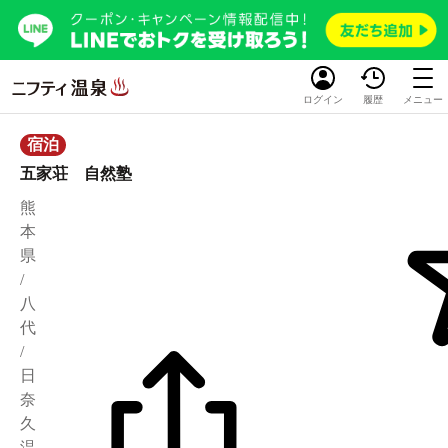
ログイン
履歴
メニュー
宿泊
五家荘 自然塾
熊
本
県
/
八
代
/
日
奈
久
温