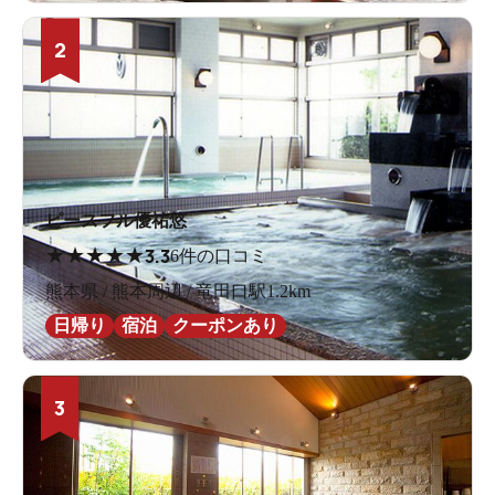
2
ピースフル優祐悠
★
★
★
★
★
3.3
6件の口コミ
熊本県 / 熊本周辺 / 竜田口駅1.2km
日帰り
宿泊
クーポンあり
3