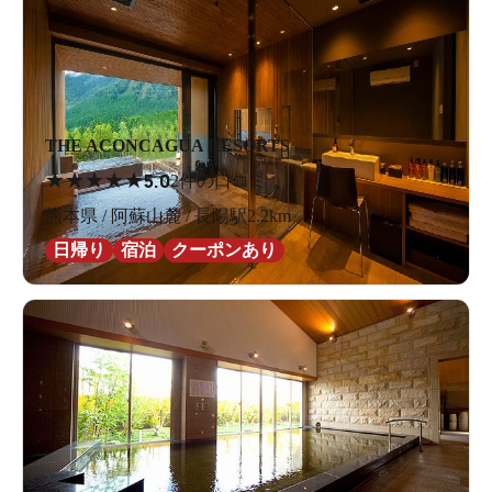
THE ACONCAGUA RESORTS
★
★
★
★
★
5.0
2件の口コミ
熊本県 / 阿蘇山麓 / 長陽駅2.2km
日帰り
宿泊
クーポンあり