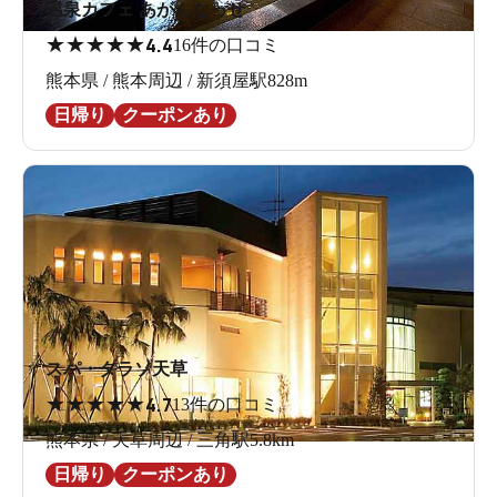
温泉カフェ あがんなっせ
★
★
★
★
★
4.4
16件の口コミ
熊本県 / 熊本周辺 / 新須屋駅828m
日帰り
クーポンあり
スパ・タラソ天草
★
★
★
★
★
4.7
13件の口コミ
熊本県 / 天草周辺 / 三角駅5.8km
日帰り
クーポンあり