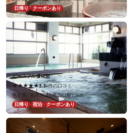
日帰り
クーポンあり
ピースフル優祐悠
★
★
★
★
★
3.3
6件の口コミ
熊本県 / 熊本周辺 / 竜田口駅1.2km
日帰り
宿泊
クーポンあり