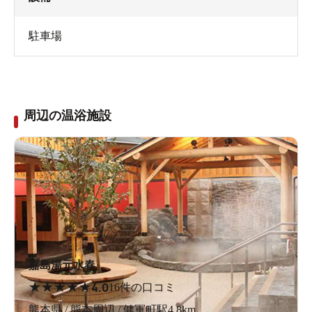
駐車場
周辺の温浴施設
嘉島湯元水春
★
★
★
★
★
4.0
16件の口コミ
熊本県 / 熊本周辺 / 健軍町駅4.8km