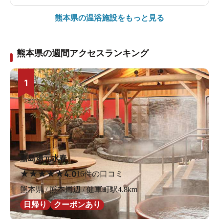
熊本県の
温浴施設をもっと見る
熊本県の週間アクセスランキング
1
嘉島湯元水春
★
★
★
★
★
4.0
16件の口コミ
熊本県 / 熊本周辺 / 健軍町駅4.8km
日帰り
クーポンあり