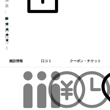
泉
/
★
0
0
★
件
★
の
★
口
★
コ
ミ
施設情報
口コミ
クーポン・チケット