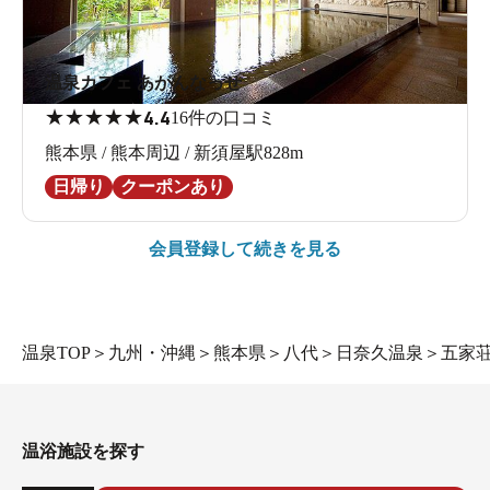
温泉カフェ あがんなっせ
★
★
★
★
★
4.4
16件の口コミ
熊本県 / 熊本周辺 / 新須屋駅828m
日帰り
クーポンあり
会員登録して続きを見る
温泉TOP
＞
九州・沖縄
＞
熊本県
＞
八代
＞
日奈久温泉
＞
五家
温浴施設を探す