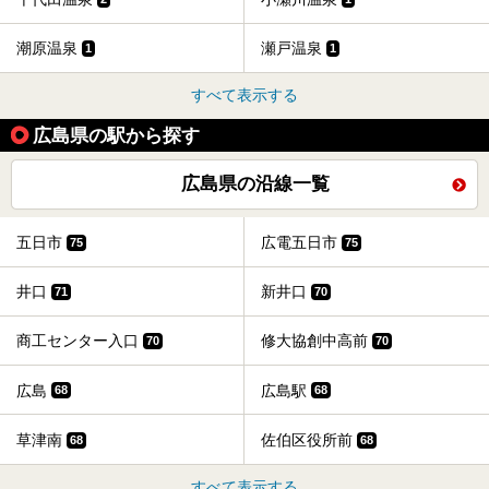
潮原温泉
瀬戸温泉
1
1
すべて表示する
広島県の駅から探す
広島県の沿線一覧
五日市
広電五日市
75
75
井口
新井口
71
70
商工センター入口
修大協創中高前
70
70
広島
広島駅
68
68
草津南
佐伯区役所前
68
68
すべて表示する