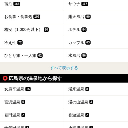
宿泊
サウナ
165
117
お食事・食事処
露天風呂
106
90
格安（1,000円以下）
ホテル
90
84
冷え性
カップル
72
63
ひとり旅・一人旅
水風呂
62
56
すべて表示する
広島県の温泉地から探す
女鹿平温泉
湯来温泉
15
8
宮浜温泉
湯の山温泉
5
3
君田温泉
香遊温泉
2
2
千代田温泉
小瀬川温泉
2
1