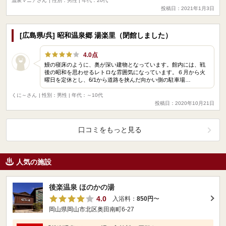
温泉マニアさん
| 性別：男性 | 年代：20代
投稿日：2021年1月3日
[広島県/呉] 昭和温泉郷 湯楽里（閉館しました）
4.0点
鰻の寝床のように、奥が深い建物となっています。館内には、戦
後の昭和を思わせるレトロな雰囲気になっています。６月から火
曜日を定休とし、6/1から道路を挟んだ向かい側の駐車場…
くに～さん
| 性別：男性 | 年代：～10代
投稿日：2020年10月21日
口コミをもっと見る
人気の施設
後楽温泉 ほのかの湯
4.0
入浴料：
850円
〜
岡山県岡山市北区奥田南町6-27