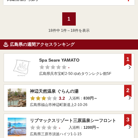
1
18
件中 1件～18件を表示
広島県の週間アクセスランキング
1
Spa Seare YAMATO
-
広島県呉市宝町2-50 ゆめタウンレクレ館5F
2
神辺天然温泉 ぐらんの湯
3.2
入浴料：
830円～
広島県福山市神辺町新道上2-10-26
3
リブマックスリゾート三原温泉シーフロント
-
入浴料：
1200円～
広島県三原市須波ハイツ1-1-15