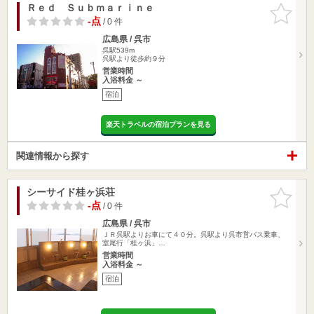
Ｒｅｄ Ｓｕｂｍａｒｉｎｅ
お気に入
りに追加
-点
/ 0 件
広島県 / 呉市
呉駅539m
呉駅より徒歩約９分
営業時間
入浴料金 ～
宿泊
楽天トラベルの宿泊プランを見る
関連情報から探す
シーサイド桂ヶ浜荘
お気に入
りに追加
-点
/ 0 件
広島県 / 呉市
ＪＲ呉駅よりお車にて４０分。呉駅より呉市営バス乗車、
室尾行「桂ヶ浜」…
営業時間
入浴料金 ～
宿泊