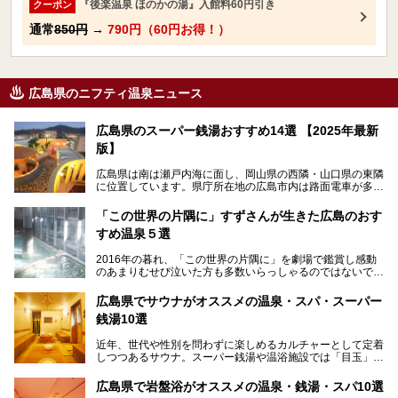
『後楽温泉 ほのかの湯』入館料60円引き
クーポン
通常
850円
→
790円（60円お得！）
広島県のニフティ温泉ニュース
広島県のスーパー銭湯おすすめ14選 【2025年最新
版】
広島県は南は瀬戸内海に面し、岡山県の西隣・山口県の東隣
に位置しています。県庁所在地の広島市内は路面電車が多数
走る風景でも知られています。
厳島神社と原爆ドームの2つの世界文化遺産があり、年間を
「この世界の片隅に」すずさんが生きた広島のおす
通して多数の観光客が訪れます。工業都市として栄えた呉市
すめ温泉５選
や、坂の町・尾道市など、ゆっくり訪れたい町や観光スポッ
トがいっぱいの魅力的な県です。全国生産量1位のかきやレ
2016年の暮れ、「この世界の片隅に」を劇場で鑑賞し感動
モン、全国にファンが多い広島風お好み焼きなどのグルメも
のあまりむせび泣いた方も多数いらっしゃるのではないでし
充実。
ょうか。
温泉施設も多彩です。今回は、広島県でおすすめのスーパー
あの夏のヒロシマを生きた主人公すずさんの笑顔が、今もど
銭湯をご紹介します。
広島県でサウナがオススメの温泉・スパ・スーパー
こかに輝きつづけていることをふと思い浮かべます。
銭湯10選
そんな映画の舞台となった広島県呉市を中心に、広島のおす
すめ温泉施設をご紹介します！
近年、世代や性別を問わずに楽しめるカルチャーとして定着
しつつあるサウナ。スーパー銭湯や温浴施設では「目玉」と
して積極的にアピールしているお店も数多くあります。じん
わりと身体の内部を温めて発汗を促すサウナは、リフレッシ
広島県で岩盤浴がオススメの温泉・銭湯・スパ10選
ュ効果はもちろん、代謝が高まり健康や美容にも良い影響が