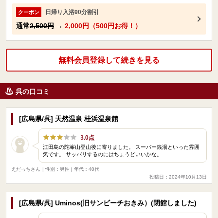
日帰り入浴90分割引
クーポン
通常
2,500円
→
2,000円（500円お得！）
無料会員登録して続きを見る
呉の口コミ
[広島県/呉] 天然温泉 桂浜温泉館
3.0点
江田島の陀峯山登山後に寄りました。 スーパー銭湯といった雰囲
気です。 サッパリするのにはちょうどいいかな。
えだっちさん
| 性別：男性 | 年代：40代
投稿日：2024年10月13日
[広島県/呉] Uminos(旧サンビーチおきみ）(閉館しました)