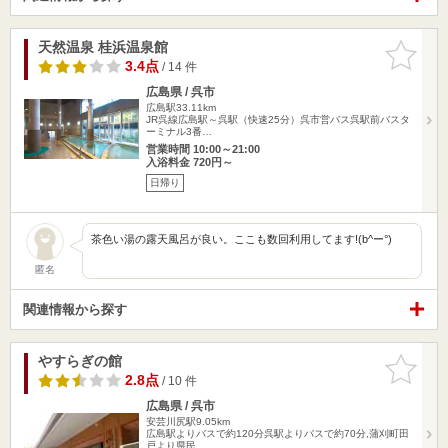
天然温泉 桂浜温泉館
お気に入
りに追加
3.4点
/ 14 件
広島県 / 呉市
広島駅33.11km
JR呉線広島駅～呉駅（快速25分）呉市営バス呉駅前バスタ
ーミナル3番…
営業時間 10:00～21:00
入浴料金 720円～
日帰り
茶色い湯の露天風呂が良い。ここも数回利用してます!(b^ー°)
匿名
関連情報から探す
やすらぎの館
お気に入
りに追加
2.8点
/ 10 件
広島県 / 呉市
安芸川尻駅9.05km
広島駅よりバスで約120分呉駅よりバスで約70分,蒲刈町田
戸より県民…