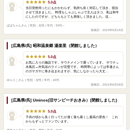
5.0点
当日突然伺ったにもかかわらず、気持ち良く対応して頂き、宿泊
させて頂きました。 料理もしゃぶしゃぶで主人はタコ、私は和牛
にしたのですが、どちらもとても美味しく頂きました。従…
ばばちゃんさん
| 性別：女性 | 年代：50代～
投稿日：2023年9月15日
[広島県/呉] 昭和温泉郷 湯楽里（閉館しました）
5.0点
お気に入りの施設です。サウナメインで通っています。 サウナ→
水風呂→外気浴のラインが完璧です。 時間帯によっては常連さん
のガヤガヤに巻き込まれますが、気にしなかったら大丈…
ゆらりこさん
| 性別：女性 | 年代：40代
投稿日：2021年8月29日
[広島県/呉] Uminos(旧サンビーチおきみ）(閉館しました)
5.0点
子供の頃から良く行ってたが凄く落ち着くし最高の景色！ これ
からもずっとファンでいます。