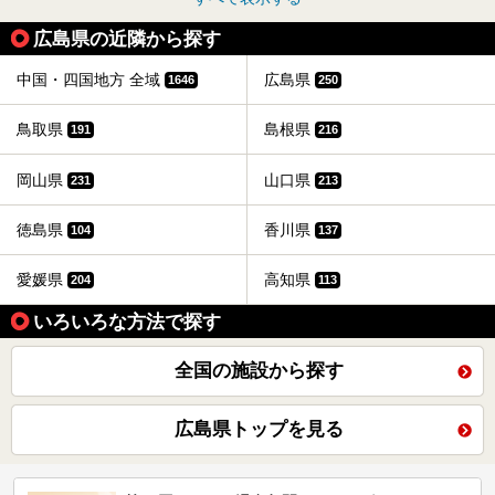
広島県の近隣から探す
中国・四国地方 全域
広島県
1646
250
鳥取県
島根県
191
216
岡山県
山口県
231
213
徳島県
香川県
104
137
愛媛県
高知県
204
113
いろいろな方法で探す
全国の施設から探す
広島県トップを見る