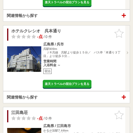
楽天トラベルの宿泊プランを見る
関連情報から探す
ホテルクレシオ 呉本通り
お気に入
りに追加
-点
/ 0 件
広島県 / 呉市
呉駅909m
ＪＲ呉線 呉駅より徒歩１５分／ バス停「本通り３丁
目」より徒歩３分…
営業時間
入浴料金 ～
宿泊
楽天トラベルの宿泊プランを見る
関連情報から探す
江田島荘
お気に入
りに追加
-点
/ 0 件
広島県 / 江田島市
かるが浜駅7.44km