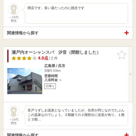
閉店です、良い湯だったのに残念です
～10代
男性
関連情報から探す
瀬戸内オーシャンスパ 汐音（閉館しました）
お気に入
りに追加
4.0点
/ 2 件
広島県 / 呉市
呉駅5.53km
営業時間
入浴料金 ～
日帰り
音戸うずしお温泉となっていましたが、住所が同じなのでたぶん
この温泉なのでしょう。３階建ての２階部分に浴室が有り、１階
と３階…
～10代
男性
関連情報から探す