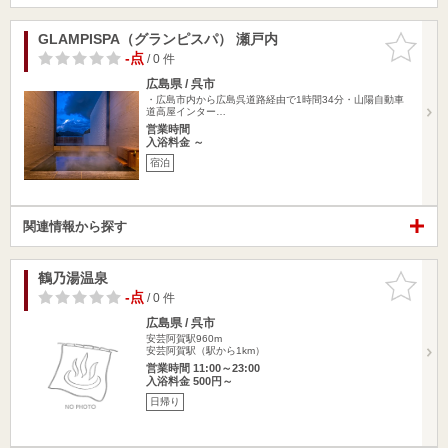
GLAMPISPA（グランピスパ） 瀬戸内
お気に入
りに追加
-点
/ 0 件
広島県 / 呉市
・広島市内から広島呉道路経由で1時間34分・山陽自動車
道高屋インター…
営業時間
入浴料金 ～
宿泊
関連情報から探す
鶴乃湯温泉
お気に入
りに追加
-点
/ 0 件
広島県 / 呉市
安芸阿賀駅960m
安芸阿賀駅（駅から1km）
営業時間 11:00～23:00
入浴料金 500円～
日帰り