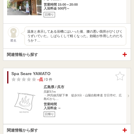
営業時間 15:00～20:00
入浴料金 500円～
日帰り
温泉と表示してある浴槽にはいった後、腰の悪い箇所がぴくぴく
うずいていた。しばらくして軽くなった。効能が作用したのだろ
うか？…
匿名
関連情報から探す
Spa Seare YAMATO
お気に入
りに追加
-点
/ 0 件
広島県 / 呉市
呉駅57m
・JR呉線呉駅下車 徒歩3分・山陽自動車道 廿日市IC、広
島ICから…
営業時間
入浴料金 ～
日帰り
関連情報から探す