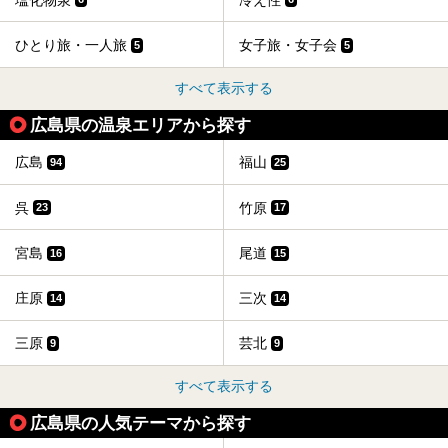
ひとり旅・一人旅
女子旅・女子会
5
5
すべて表示する
広島県の温泉エリアから探す
広島
福山
94
25
呉
竹原
23
17
宮島
尾道
16
15
庄原
三次
14
14
三原
芸北
9
9
すべて表示する
広島県の人気テーマから探す