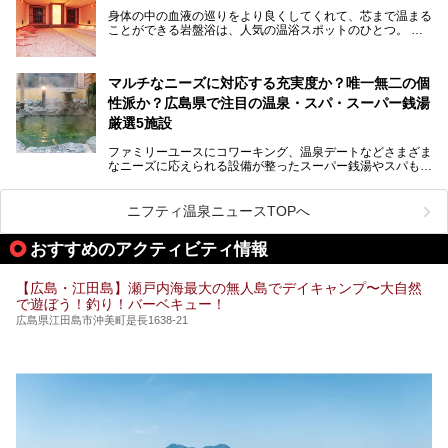
期待されます。今回はそんなサウナにこだわった、広島県内
身体の中の血液の巡りをより良くしてくれて、芯まで温まる
のオススメ温泉・銭湯・スパ10ヶ所を紹介させていただき
ことができる岩盤浴は、人気の温浴スポットのひとつ。
ます。
いつもよりも疲れた時や、心身共に癒されたい時にはおすす
めの場所です。
ここでは、温泉や銭湯と一緒に岩盤浴が楽しむことができ
マルチなニーズに対応する充実度か？唯一無二の個
る、広島県でオススメの温泉・銭湯・スパをご紹介していき
ます！
性派か？広島県で注目の温泉・スパ・スーパー銭湯
厳選5施設
ファミリーユースにコワーキング、温泉デートなどさまざま
なニーズに応えられる設備が整ったスーパー銭湯やスパも、
テーマに沿った世界観や息をのむようなオーシャンビューと
いった個性が魅力の温泉も、どちらも充実している広島県。
今回は、そんな広島県にある温浴施設のなかから、筆者が
ニフティ温泉ニュースTOPへ
「一度訪ねてみたい」と気になっている魅力的な施設を5件
ピックアップして紹介します。
おすすめのアクティビティ情報
※2021/07/30時点の情報です。
【広島・江田島】瀬戸内海最大の無人島でデイキャンプ〜大自然
で遊ぼう！釣り！バーベキュー！
広島県江田島市沖美町是長1638-21