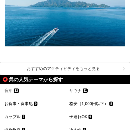
おすすめのアクティビティをもっと見る
呉の人気テーマから探す
宿泊
サウナ
12
11
お食事・食事処
格安（1,000円以下）
9
8
カップル
子連れOK
7
6
塩化物泉
冷え性
6
6