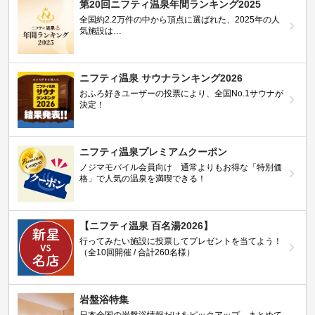
第20回ニフティ温泉年間ランキング2025
全国約2.2万件の中から頂点に選ばれた、2025年の人
気施設は…
ニフティ温泉 サウナランキング2026
おふろ好きユーザーの投票により、全国No.1サウナが
決定！
ニフティ温泉プレミアムクーポン
ノジマモバイル会員向け 通常よりもお得な「特別価
格」で人気の温泉を満喫できる！
【ニフティ温泉 百名湯2026】
行ってみたい施設に投票してプレゼントを当てよう！
（全10回開催 / 合計260名様）
岩盤浴特集