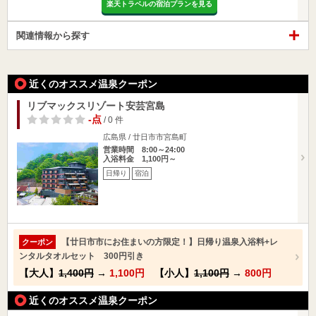
楽天トラベルの宿泊プランを見る
関連情報から探す
近くのオススメ温泉クーポン
リブマックスリゾート安芸宮島
-点
/ 0 件
広島県 / 廿日市市宮島町
営業時間 8:00～24:00
入浴料金 1,100円～
日帰り
宿泊
【廿日市市にお住まいの方限定！】日帰り温泉入浴料+レ
クーポン
ンタルタオルセット 300円引き
【大人】
1,400円
→
1,100円
【小人】
1,100円
→
800円
近くのオススメ温泉クーポン