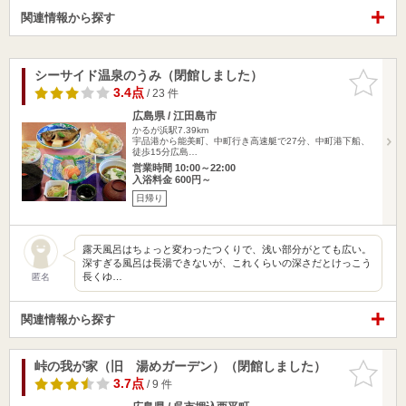
関連情報から探す
シーサイド温泉のうみ（閉館しました）
お気に入
りに追加
3.4点
/ 23 件
広島県 / 江田島市
かるが浜駅7.39km
宇品港から能美町、中町行き高速艇で27分、中町港下船、
徒歩15分広島…
営業時間 10:00～22:00
入浴料金 600円～
日帰り
露天風呂はちょっと変わったつくりで、浅い部分がとても広い。
深すぎる風呂は長湯できないが、これくらいの深さだとけっこう
長くゆ…
匿名
関連情報から探す
峠の我が家（旧 湯めガーデン）（閉館しました）
お気に入
りに追加
3.7点
/ 9 件