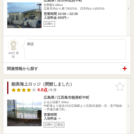
広島県 / 呉市押込西平町
矢野駅4.68km
広島市内から車で約25分、呉市内から約20分
営業時間 10:00～22:30
入浴料金 650円～
日帰り
閉店
40代 男
性
関連情報から探す
能美海上ロッジ（閉館しました）
お気に入
りに追加
4.0点
/ 6 件
広島県 / 江田島市能美町中町
かるが浜駅7.40km
中町港より徒歩15分広島駅より広島呉道路～呉・音戸経由
～早瀬大橋で約…
営業時間
入浴料金 ～
日帰り
宿泊