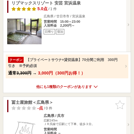
リブマックスリゾート 安芸 宮浜温泉
5.0点
/ 1 件
広島県 / 廿日市市 / 宮浜温泉
営業時間 15:00～23:00
入浴料金 2,200円～
日帰り
宿泊
【プライベートサウナ×貸切温泉】70分間ご利用 300円
クーポン
引き ※予約必須
通常
3,300円
→
3,000円（300円お得！）
他にも1種類のクーポンがあります
冨士屋旅館＜広島県＞
お気に入
りに追加
-点
/ 0 件
広島県 / 呉市
広駅245m
ＪＲ呉線で広駅にて下車、徒歩３分。
営業時間
入浴料金 ～