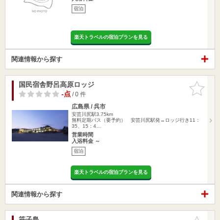
宿泊
楽天トラベルの宿泊プランを見る
関連情報から探す
国民宿舎野呂高原ロッジ
お気に入
りに追加
-点
/ 0 件
広島県 / 呉市
安芸川尻駅3.75km
無料定期バス（要予約） 安芸川尻駅発→ロッジ行き11：
35、15：4…
営業時間
入浴料金 ～
宿泊
楽天トラベルの宿泊プランを見る
関連情報から探す
笹子島
お気に入