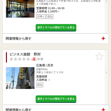
広島駅から広島港まで市電で約３０分、広島港から中町港
まで高速船で約３…
営業時間 11:00～16:30
入浴料金 1,100円～
日帰り
宿泊
楽天トラベルの宿泊プランを見る
関連情報から探す
ビジネス旅館 野村
お気に入
りに追加
-点
/ 0 件
広島県 / 呉市
呉駅659m
呉駅より徒歩にて１０分
営業時間
入浴料金 ～
宿泊
楽天トラベルの宿泊プランを見る
関連情報から探す