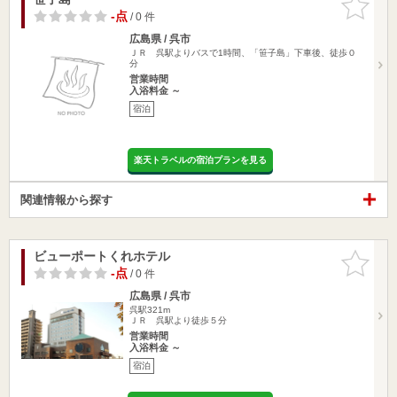
りに追加
-点
/ 0 件
広島県 / 呉市
ＪＲ 呉駅よりバスで1時間、「笹子島」下車後、徒歩０
分
営業時間
入浴料金 ～
宿泊
楽天トラベルの宿泊プランを見る
関連情報から探す
ビューポートくれホテル
お気に入
りに追加
-点
/ 0 件
広島県 / 呉市
呉駅321m
ＪＲ 呉駅より徒歩５分
営業時間
入浴料金 ～
宿泊