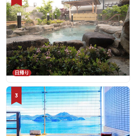
神辺天然温泉 ぐらんの湯
★
★
★
★
★
3.2
15件の口コミ
広島県 / 福山 / 道上駅883m
日帰り
3