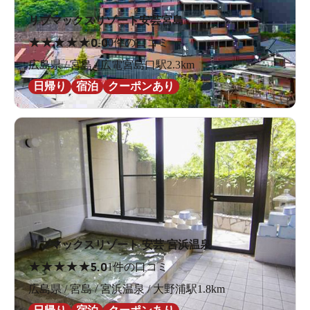
リブマックスリゾート安芸宮島
★
★
★
★
★
0.0
0件の口コミ
広島県 / 宮島 / 広電宮島口駅2.3km
日帰り
宿泊
クーポンあり
リブマックスリゾート 安芸 宮浜温泉
★
★
★
★
★
5.0
1件の口コミ
広島県 / 宮島 / 宮浜温泉 / 大野浦駅1.8km