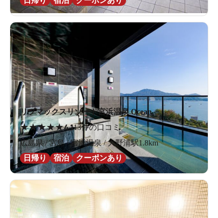
日帰り
宿泊
クーポンあり
リブマックスリゾート宮浜温泉 Ocean
★
★
★
★
★
4.1
13件の口コミ
広島県 / 宮島 / 宮浜温泉 / 大野浦駅1.8km
日帰り
宿泊
クーポンあり