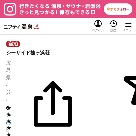
ログイン
履歴
メニュー
宿泊
シーサイド桂ヶ浜荘
広
島
県
/
呉
/
★
0
0
★
件
★
の
★
口
★