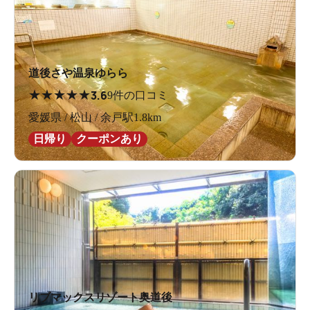
道後さや温泉ゆらら
★
★
★
★
★
3.6
9件の口コミ
愛媛県 / 松山 / 余戸駅1.8km
日帰り
クーポンあり
リブマックスリゾート奥道後