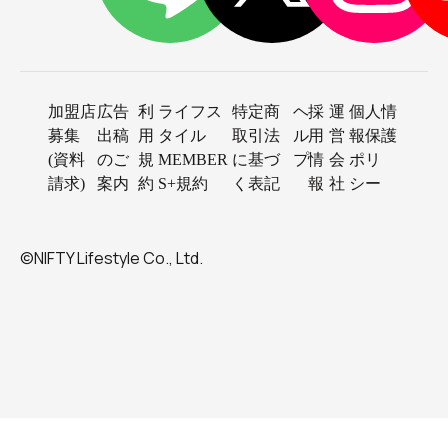
加盟店
広告
利
ライフス
特定商
ヘ
採
運
個人情
募集
出稿
用
タイル
取引法
ル
用
営
報保護
(資料
のご
規
MEMBER
に基づ
プ
情
会
ポリ
請求)
案内
約
S+規約
く表記
報
社
シー
©NIFTY Lifestyle Co., Ltd.