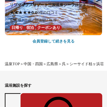
リブマックスリゾート三原温泉シーフロント
★
★
★
★
★
0.0
0件の口コミ
広島県 / 三原 / 須波駅2.8km
日帰り
宿泊
クーポンあり
会員登録して続きを見る
温泉TOP
＞
中国・四国
＞
広島県
＞
呉
＞
シーサイド桂ヶ浜荘
温浴施設を探す