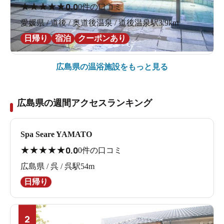
★
★
★
★
★
0.0
0件の口コミ
愛媛県 / 道後 / 奥道後温泉 / 道後温泉駅3.9km
日帰り
宿泊
クーポンあり
広島県の
温浴施設をもっと見る
広島県の週間アクセスランキング
Spa Seare YAMATO
★
★
★
★
★
0.0
0件の口コミ
広島県 / 呉 / 呉駅54m
日帰り
2