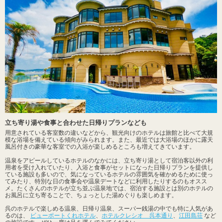
立ち寄り湯や食事と合わせた日帰りプランなども
用意されている客室数の違いなどから、観光向けのホテルは旅館と比べて大規
模な浴場を備えている傾向がみられます。また、最近では大浴場のほかに露天
風呂付きの豪華な客室での入浴が楽しめるところも増えてきています。
温泉をアピールしているホテルのなかには、立ち寄り湯として宿泊客以外の利
用者を受け入れていたり、入浴と食事がセットになった日帰りプランを提供し
ている施設も多いので、気になっているホテルの雰囲気を確かめるために使っ
てみたり、特別な日の食事会や温泉デートなどに利用したりするのもオスス
メ。たくさんのホテルが立ち並ぶ温泉地では、宿泊する施設とは別のホテルの
お風呂に立ち寄ることで、ちょっとした湯めぐりも楽しめます。
呉のホテルで楽しめる温泉、日帰り温泉、スーパー銭湯の中でも特に人気があ
るのは、
ビューポートくれホテル
、
ホテルクレシオ 呉本通り
、
江田島荘
など