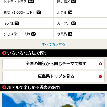
お食事・食事処
露天風呂
106
90
格安（1,000円以下）
ホテル
90
84
冷え性
カップル
72
63
ひとり旅・一人旅
水風呂
62
56
すべて表示する
いろいろな方法で探す
全国の施設から同じテーマで探す
広島県トップを見る
ホテルで楽しめる温泉の魅力