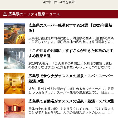
4
件中 1件～4件を表示
広島県のニフティ温泉ニュース
広島県のスーパー銭湯おすすめ14選 【2025年最新
版】
広島県は南は瀬戸内海に面し、岡山県の西隣・山口県の東隣
に位置しています。県庁所在地の広島市内は路面電車が多数
走る風景でも知られています。
厳島神社と原爆ドームの2つの世界文化遺産があり、年間を
「この世界の片隅に」すずさんが生きた広島のおす
通して多数の観光客が訪れます。工業都市として栄えた呉市
すめ温泉５選
や、坂の町・尾道市など、ゆっくり訪れたい町や観光スポッ
トがいっぱいの魅力的な県です。全国生産量1位のかきやレ
2016年の暮れ、「この世界の片隅に」を劇場で鑑賞し感動
モン、全国にファンが多い広島風お好み焼きなどのグルメも
のあまりむせび泣いた方も多数いらっしゃるのではないでし
充実。
ょうか。
温泉施設も多彩です。今回は、広島県でおすすめのスーパー
あの夏のヒロシマを生きた主人公すずさんの笑顔が、今もど
銭湯をご紹介します。
広島県でサウナがオススメの温泉・スパ・スーパー
こかに輝きつづけていることをふと思い浮かべます。
銭湯10選
そんな映画の舞台となった広島県呉市を中心に、広島のおす
すめ温泉施設をご紹介します！
近年、世代や性別を問わずに楽しめるカルチャーとして定着
しつつあるサウナ。スーパー銭湯や温浴施設では「目玉」と
して積極的にアピールしているお店も数多くあります。じん
わりと身体の内部を温めて発汗を促すサウナは、リフレッシ
広島県で岩盤浴がオススメの温泉・銭湯・スパ10選
ュ効果はもちろん、代謝が高まり健康や美容にも良い影響が
期待されます。今回はそんなサウナにこだわった、広島県内
身体の中の血液の巡りをより良くしてくれて、芯まで温まる
のオススメ温泉・銭湯・スパ10ヶ所を紹介させていただき
ことができる岩盤浴は、人気の温浴スポットのひとつ。
ます。
いつもよりも疲れた時や、心身共に癒されたい時にはおすす