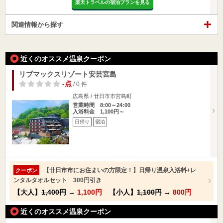
楽天トラベルの宿泊プランを見る
関連情報から探す
近くのオススメ温泉クーポン
リブマックスリゾート安芸宮島
-点
/ 0 件
広島県 / 廿日市市宮島町
営業時間 8:00～24:00
入浴料金 1,100円～
日帰り
宿泊
【廿日市市にお住まいの方限定！】日帰り温泉入浴料+レ
クーポン
ンタルタオルセット 300円引き
【大人】
1,400円
→
1,100円
【小人】
1,100円
→
800円
近くのオススメ温泉クーポン