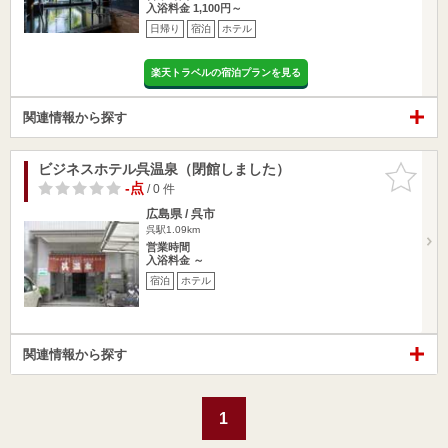
入浴料金 1,100円～
日帰り
宿泊
ホテル
楽天トラベルの宿泊プランを見る
関連情報から探す
ビジネスホテル呉温泉（閉館しました）
お気に入
りに追加
-点
/ 0 件
広島県 / 呉市
呉駅1.09km
営業時間
入浴料金 ～
宿泊
ホテル
関連情報から探す
1