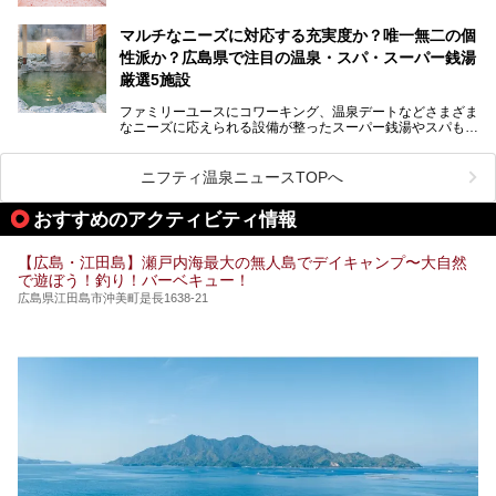
めの場所です。
ここでは、温泉や銭湯と一緒に岩盤浴が楽しむことができ
マルチなニーズに対応する充実度か？唯一無二の個
る、広島県でオススメの温泉・銭湯・スパをご紹介していき
ます！
性派か？広島県で注目の温泉・スパ・スーパー銭湯
厳選5施設
ファミリーユースにコワーキング、温泉デートなどさまざま
なニーズに応えられる設備が整ったスーパー銭湯やスパも、
テーマに沿った世界観や息をのむようなオーシャンビューと
いった個性が魅力の温泉も、どちらも充実している広島県。
今回は、そんな広島県にある温浴施設のなかから、筆者が
ニフティ温泉ニュースTOPへ
「一度訪ねてみたい」と気になっている魅力的な施設を5件
ピックアップして紹介します。
おすすめのアクティビティ情報
※2021/07/30時点の情報です。
【広島・江田島】瀬戸内海最大の無人島でデイキャンプ〜大自然
で遊ぼう！釣り！バーベキュー！
広島県江田島市沖美町是長1638-21