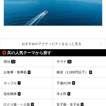
おすすめのアクティビティをもっと見る
呉の人気テーマから探す
宿泊
サウナ
12
11
お食事・食事処
格安（1,000円以下）
9
8
カップル
子連れOK
7
6
塩化物泉
冷え性
6
6
ひとり旅・一人旅
女子旅・女子会
5
5