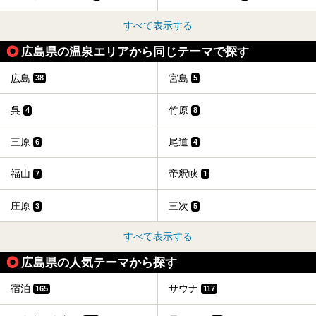
すべて表示する
広島県の温泉エリアから同じテーマで探す
広島
宮島
38
5
呉
竹原
4
8
三原
尾道
6
4
福山
帝釈峡
7
1
庄原
三次
3
5
すべて表示する
広島県の人気テーマから探す
宿泊
サウナ
165
117