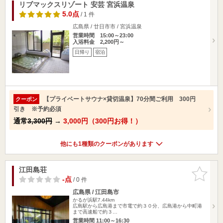
リブマックスリゾート 安芸 宮浜温泉
5.0点
/ 1 件
広島県 / 廿日市市 / 宮浜温泉
営業時間 15:00～23:00
入浴料金 2,200円～
日帰り
宿泊
【プライベートサウナ×貸切温泉】70分間ご利用 300円
クーポン
引き ※予約必須
通常
3,300円
→
3,000円（300円お得！）
他にも1種類のクーポンがあります
江田島荘
お気に入
りに追加
-点
/ 0 件
広島県 / 江田島市
かるが浜駅7.44km
広島駅から広島港まで市電で約３０分、広島港から中町港
まで高速船で約３…
営業時間 11:00～16:30