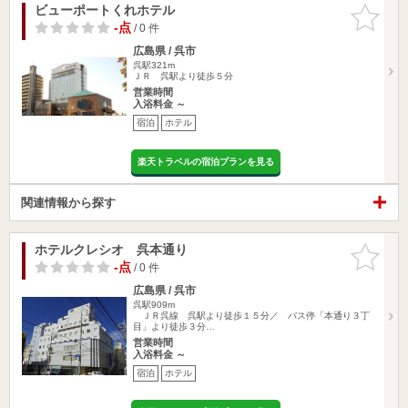
ビューポートくれホテル
お気に入
りに追加
-点
/ 0 件
広島県 / 呉市
呉駅321m
ＪＲ 呉駅より徒歩５分
営業時間
入浴料金 ～
宿泊
ホテル
楽天トラベルの宿泊プランを見る
関連情報から探す
ホテルクレシオ 呉本通り
お気に入
りに追加
-点
/ 0 件
広島県 / 呉市
呉駅909m
ＪＲ呉線 呉駅より徒歩１５分／ バス停「本通り３丁
目」より徒歩３分…
営業時間
入浴料金 ～
宿泊
ホテル