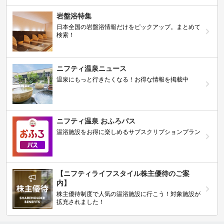
岩盤浴特集
日本全国の岩盤浴情報だけをピックアップ。まとめて
検索！
ニフティ温泉ニュース
温泉にもっと行きたくなる！お得な情報を掲載中
ニフティ温泉 おふろパス
温浴施設をお得に楽しめるサブスクリプションプラン
【ニフティライフスタイル株主優待のご案
内】
株主優待制度で人気の温浴施設に行こう！対象施設が
拡充されました！