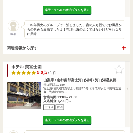
楽天トラベルの宿泊プランを見る
一昨年男女のグループで一泊しました。宿の人も親切でお風呂か
らの景色も最高でしたよ！料理も海の近くではないけどそれなり
に美味…
匿名
関連情報から探す
ホテル 美富士園
お気に入
りに追加
5.0点
/ 1 件
山梨県 / 南都留郡富士河口湖町 / 河口湖温泉郷
河口湖駅1.71km
富士急行線河口湖駅より徒歩20分（河口湖駅より随時送迎
有 到着時連絡…
営業時間 13:00～21:00
入浴料金 1,200円～
日帰り
宿泊
楽天トラベルの宿泊プランを見る