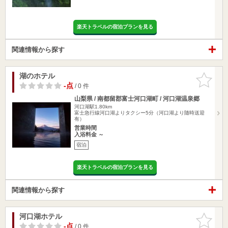
楽天トラベルの宿泊プランを見る
関連情報から探す
湖のホテル
お気に入
りに追加
-点
/ 0 件
山梨県 / 南都留郡富士河口湖町 / 河口湖温泉郷
河口湖駅1.80km
富士急行線河口湖よりタクシー5分（河口湖より随時送迎
有）
営業時間
入浴料金 ～
宿泊
楽天トラベルの宿泊プランを見る
関連情報から探す
河口湖ホテル
お気に入
りに追加
-点
/ 0 件