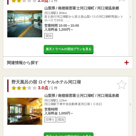
2.0点
/ 1 件
山梨県 / 南都留郡富士河口湖町 / 河口湖温泉郷
河口湖駅1.80km
富士急行河口湖駅から富士急山梨バスの河口湖畔周遊レト
ロバスで10分、…
営業時間 10:00～15:00
入浴料金 1,200円～
宿泊
楽天トラベルの宿泊プランを見る
関連情報から探す
野天風呂の宿 ロイヤルホテル河口湖
お気に入
りに追加
3.0点
/ 1 件
山梨県 / 南都留郡富士河口湖町 / 河口湖温泉郷
河口湖駅1.12km
河口湖駅下車中央自動車道河口湖ＩＣ出口
営業時間
入浴料金 1,000円～
日帰り
宿泊