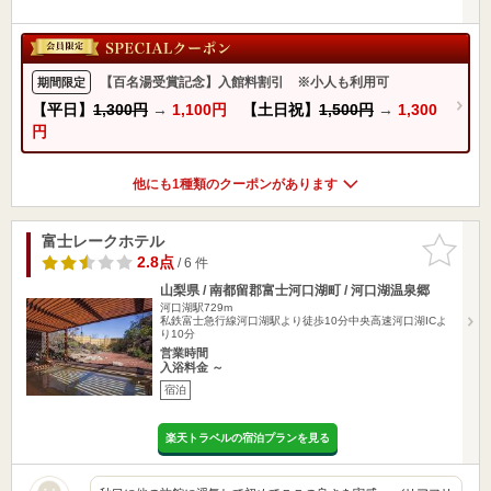
【百名湯受賞記念】入館料割引 ※小人も利用可
期間限定
【平日】
1,300円
→
1,100円
【土日祝】
1,500円
→
1,300
円
他にも1種類のクーポンがあります
富士レークホテル
お気に入
りに追加
2.8点
/ 6 件
山梨県 / 南都留郡富士河口湖町 / 河口湖温泉郷
河口湖駅729m
私鉄富士急行線河口湖駅より徒歩10分中央高速河口湖ICよ
り10分
営業時間
入浴料金 ～
宿泊
楽天トラベルの宿泊プランを見る