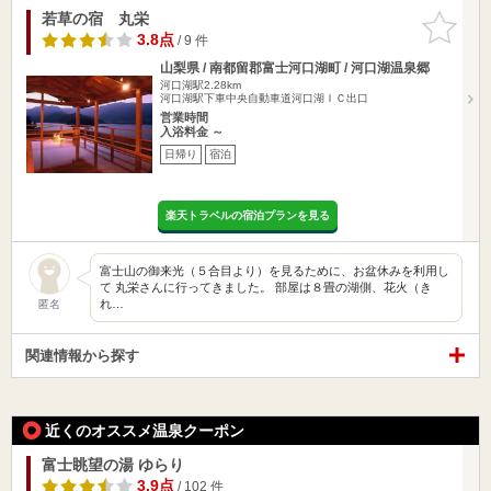
若草の宿 丸栄
お気に入
りに追加
3.8点
/ 9 件
山梨県 / 南都留郡富士河口湖町 / 河口湖温泉郷
河口湖駅2.28km
河口湖駅下車中央自動車道河口湖ＩＣ出口
営業時間
入浴料金 ～
日帰り
宿泊
楽天トラベルの宿泊プランを見る
富士山の御来光（５合目より）を見るために、お盆休みを利用し
て 丸栄さんに行ってきました。 部屋は８畳の湖側、花火（き
れ…
匿名
関連情報から探す
近くのオススメ温泉クーポン
富士眺望の湯 ゆらり
3.9点
/ 102 件