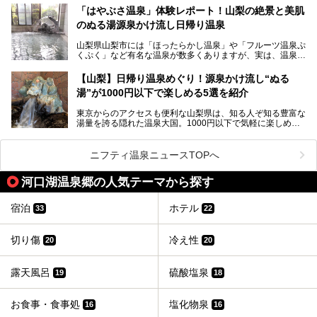
なかなか体験できない、湯治体験が日帰りでできる温浴施設
では循環濾過の沸かし湯が一般的ですが、ここは本物の極上
「はやぶさ温泉」体験レポート！山梨の絶景と美肌
が山梨にあります。
温泉。まさに価格破壊と言えるクオリティです。
のぬる湯源泉かけ流し日帰り温泉
家族みんなで楽しめる、山梨県の「竜王ラドン温泉 湯～と
今回は筆者自ら宿泊し、「ホテル昭和」の温泉をはじめ、客
山梨県山梨市には「ほったらかし温泉」や「フルーツ温泉ぷ
ぴあ」の魅力をご紹介します。
室や無料朝食などをご紹介。温泉通が口を揃えて絶賛する神
くぷく」など有名な温泉が数多くありますが、実は、温泉マ
コスパ宿の全貌を徹底解説します！
ニアがわざわざ遠方から足を運ぶ極上の日帰り温泉もあるん
───
です。今回紹介する「はやぶさ温泉」も、そのひとつ。温泉
提供元：株式会社湯ーとぴあ【PR】
【山梨】日帰り温泉めぐり！源泉かけ流し“ぬる
はもちろん、絶景や地元食材を活かしたグルメも堪能できま
この記事は株式会社湯ーとぴあのPRレポート記事です。
湯”が1000円以下で楽しめる5選を紹介
す。
「はやぶさ温泉」が多くの人を惹きつける理由を詳しく解説
東京からのアクセスも便利な山梨県は、知る人ぞ知る豊富な
します。
湯量を誇る隠れた温泉大国。1000円以下で気軽に楽しめ
る、極上の源泉かけ流し日帰り温泉が点在しています。しか
も、これからの季節に嬉しい、じんわりと体の芯まで温ま
る“ぬる湯”が豊富なのも魅力。今回は、湯質も抜群で心ゆく
ニフティ温泉ニュースTOPへ
までリラックスできる山梨のお得な日帰り温泉を、実際体験
した感想と共に紹介します。
河口湖温泉郷の人気テーマから探す
※ぬる湯とは35℃～39℃程度の体温に近いぬるめ温泉のこ
とです。
宿泊
ホテル
33
22
切り傷
冷え性
20
20
露天風呂
硫酸塩泉
19
18
お食事・食事処
塩化物泉
16
16