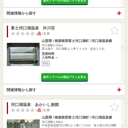
楽天トラベルの宿泊プランを見る
関連情報から探す
富士河口湖温泉 外川荘
お気に入
りに追加
-点
/ 0 件
山梨県 / 南都留郡富士河口湖町 / 河口湖温泉郷
河口湖駅2.05km
冨士急行 河口湖駅より車で１０分・徒歩２０分
営業時間
入浴料金 ～
宿泊
楽天トラベルの宿泊プランを見る
関連情報から探す
河口湖温泉 あかいし旅館
お気に入
りに追加
-点
/ 0 件
山梨県 / 南都留郡富士河口湖町 / 河口湖温泉郷
河口湖駅1.60km
中央高速道路河口湖ICより車にて10分 富士急行河口湖駅