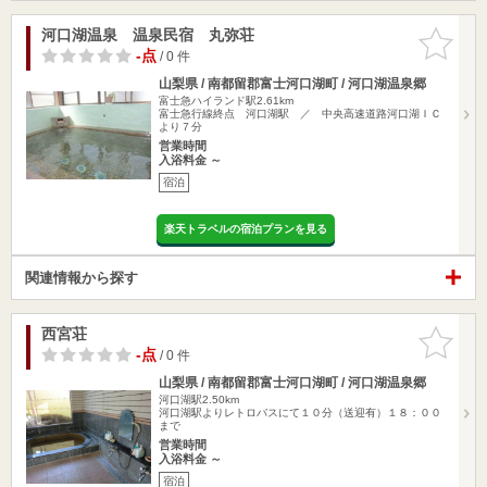
河口湖温泉 温泉民宿 丸弥荘
お気に入
りに追加
-点
/ 0 件
山梨県 / 南都留郡富士河口湖町 / 河口湖温泉郷
富士急ハイランド駅2.61km
富士急行線終点 河口湖駅 ／ 中央高速道路河口湖ＩＣ
より７分
営業時間
入浴料金 ～
宿泊
楽天トラベルの宿泊プランを見る
関連情報から探す
西宮荘
お気に入
りに追加
-点
/ 0 件
山梨県 / 南都留郡富士河口湖町 / 河口湖温泉郷
河口湖駅2.50km
河口湖駅よりレトロバスにて１０分（送迎有）１８：００
まで
営業時間
入浴料金 ～
宿泊