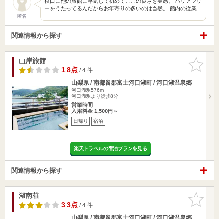
秋口に他の旅館に浮気して初めてここの良さを実感。 バリアフリ
ーをうたってるんだからお年寄りの多いのは当然。 館内の従業…
匿名
関連情報から探す
山岸旅館
お気に入
りに追加
1.8点
/ 4 件
山梨県 / 南都留郡富士河口湖町 / 河口湖温泉郷
河口湖駅576m
河口湖駅より徒歩8分
営業時間
入浴料金 1,500円～
日帰り
宿泊
楽天トラベルの宿泊プランを見る
関連情報から探す
湖南荘
お気に入
りに追加
3.3点
/ 4 件
山梨県 / 南都留郡富士河口湖町 / 河口湖温泉郷