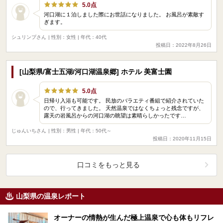
5.0点
河口湖に１泊しました際にお世話になりました。 お風呂が素敵す
ぎます。
シュリンプさん
| 性別：女性 | 年代：40代
投稿日：2022年8月26日
[山梨県/富士五湖/河口湖温泉郷] ホテル 美富士園
5.0点
日帰り入浴も可能です。 民放のバラエティ番組で紹介されていた
ので、行ってきました。 天然温泉ではなくちょっと残念ですが、
露天の岩風呂からの河口湖の眺望は素晴らしかったです…
じゅんいちさん
| 性別：男性 | 年代：50代～
投稿日：2020年11月15日
口コミをもっと見る
山梨県の温泉レポート
オーナーの情熱が生んだ極上温泉で心も体もリフレ