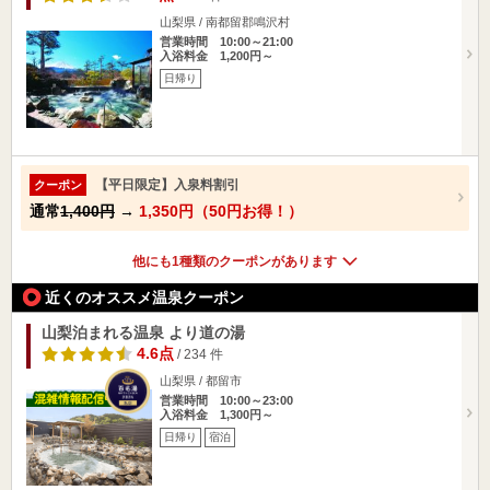
山梨県 / 南都留郡鳴沢村
営業時間 10:00～21:00
入浴料金 1,200円～
日帰り
【平日限定】入泉料割引
クーポン
通常
1,400円
→
1,350円（50円お得！）
他にも1種類のクーポンがあります
近くのオススメ温泉クーポン
山梨泊まれる温泉 より道の湯
4.6点
/ 234 件
山梨県 / 都留市
営業時間 10:00～23:00
入浴料金 1,300円～
日帰り
宿泊