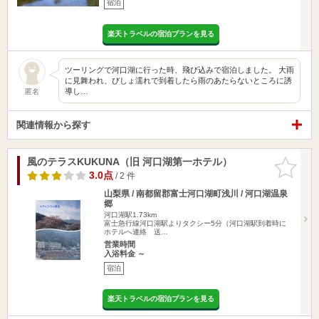
宿泊
楽天トラベルの宿泊プランを見る
ツーリングで河口湖に行った時、飛び込みで宿泊しました。 大雨
に見舞われ、びしょ濡れで到着したら雨のあたらないところに誘
導し…
匿名
関連情報から探す
風のテラスKUKUNA（旧 河口湖第一ホテル）
お気に入
りに追加
3.0点
/ 2 件
山梨県 / 南都留郡富士河口湖町浅川 / 河口湖温泉
郷
河口湖駅1.73km
富士急行線河口湖駅よりタクシー5分（河口湖駅到着時に
ホテルへ連絡 送…
営業時間
入浴料金 ～
宿泊
楽天トラベルの宿泊プランを見る