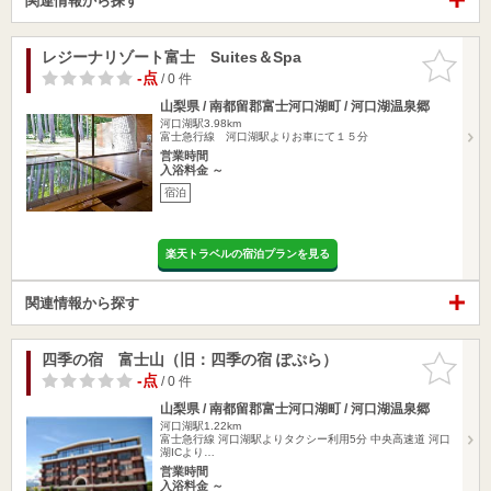
関連情報から探す
レジーナリゾート富士 Suites＆Spa
お気に入
りに追加
-点
/ 0 件
山梨県 / 南都留郡富士河口湖町 / 河口湖温泉郷
河口湖駅3.98km
富士急行線 河口湖駅よりお車にて１５分
営業時間
入浴料金 ～
宿泊
楽天トラベルの宿泊プランを見る
関連情報から探す
四季の宿 富士山（旧：四季の宿 ぽぷら）
お気に入
りに追加
-点
/ 0 件
山梨県 / 南都留郡富士河口湖町 / 河口湖温泉郷
河口湖駅1.22km
富士急行線 河口湖駅よりタクシー利用5分 中央高速道 河口
湖ICより…
営業時間
入浴料金 ～