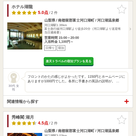
ホテル湖龍
お気に入
りに追加
5.0点
/ 2 件
山梨県 / 南都留郡富士河口湖町 / 河口湖温泉郷
河口湖駅1.36km
富士急行線河口湖駅より徒歩20分（河口湖駅より送迎有
当日連絡要）
営業時間 15:00～20:00
入浴料金 1,100円～
日帰り
宿泊
楽天トラベルの宿泊プランを見る
フロントのかたの感じがよかったです。1150円とホームページに
ありますが1000円でした。各所に手書きの英語の説明が。 …
30代 女
性
関連情報から探す
秀峰閣 湖月
お気に入
りに追加
4.5点
/ 2 件
山梨県 / 南都留郡富士河口湖町 / 河口湖温泉郷
河口湖駅3.03km