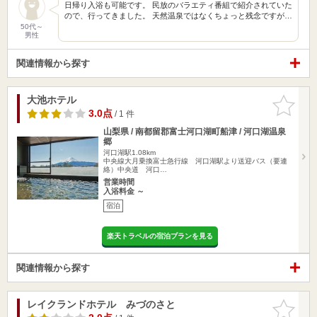
日帰り入浴も可能です。 民放のバラエティ番組で紹介されていた
ので、行ってきました。 天然温泉ではなくちょっと残念ですが…
50代～
男性
関連情報から探す
大池ホテル
お気に入
りに追加
3.0点
/ 1 件
山梨県 / 南都留郡富士河口湖町船津 / 河口湖温泉
郷
河口湖駅1.08km
中央線大月乗換富士急行線 河口湖駅より送迎バス（要連
絡）中央道 河口…
営業時間
入浴料金 ～
宿泊
楽天トラベルの宿泊プランを見る
関連情報から探す
レイクランドホテル みづのさと
お気に入
りに追加