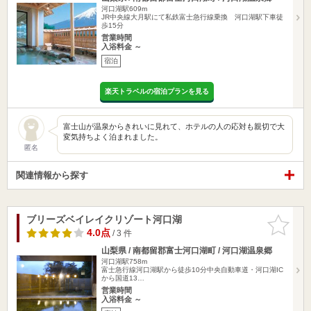
河口湖駅609m
JR中央線大月駅にて私鉄富士急行線乗換 河口湖駅下車徒
歩15分
営業時間
入浴料金 ～
宿泊
楽天トラベルの宿泊プランを見る
富士山が温泉からきれいに見れて、ホテルの人の応対も親切で大
変気持ちよく泊まれました。
匿名
関連情報から探す
ブリーズベイレイクリゾート河口湖
お気に入
りに追加
4.0点
/ 3 件
山梨県 / 南都留郡富士河口湖町 / 河口湖温泉郷
河口湖駅758m
富士急行線河口湖駅から徒歩10分中央自動車道・河口湖IC
から国道13…
営業時間
入浴料金 ～