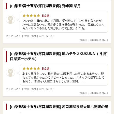
[山梨県/富士五湖/河口湖温泉郷] 秀峰閣 湖月
5.0点
ツレの誕生日のお祝いで利用。 受付時にドリンク券を貰ったが、
バーには誰もいない時が多く使う機会が無かった。 普通にウェル
カムドリンクを出した方が良いのでは無いか？ 足…
キミにぃさん
| 性別：男性 | 年代：50代～
投稿日：2023年11月4日
[山梨県/富士五湖/河口湖温泉郷] 風のテラスKUKUNA（旧 河
口湖第一ホテル）
5.0点
あまり旅行をしない私が 過去に2度利用した事のあるホテル。 即
ちとても良かったのでリピートしました。 スタッフの接客はとて
も良く。 部屋も2人旅にはちょうど良い空間。 …
キミにぃさん
| 性別：男性 | 年代：50代～
投稿日：2023年11月4日
[山梨県/富士五湖/河口湖温泉郷] 河口湖温泉野天風呂開運の湯