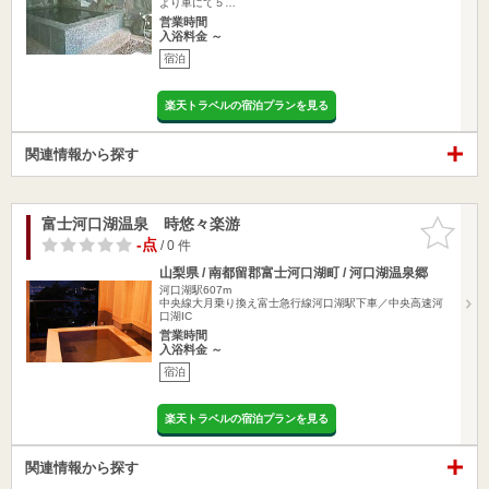
より車にて５…
営業時間
入浴料金 ～
宿泊
楽天トラベルの宿泊プランを見る
関連情報から探す
富士河口湖温泉 時悠々楽游
お気に入
りに追加
-点
/ 0 件
山梨県 / 南都留郡富士河口湖町 / 河口湖温泉郷
河口湖駅607m
中央線大月乗り換え富士急行線河口湖駅下車／中央高速河
口湖IC
営業時間
入浴料金 ～
宿泊
楽天トラベルの宿泊プランを見る
関連情報から探す