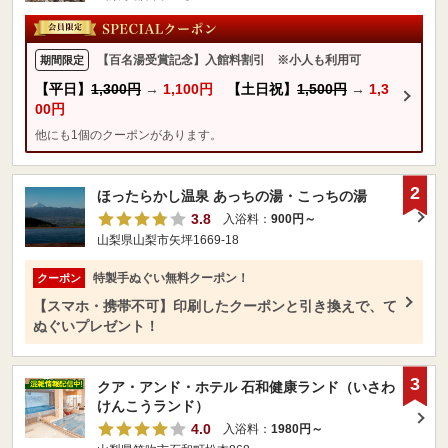
【百名湯受賞記念】入館料割引 ※小人も利用可
期間限定
【平日】
1,300円
→
1,100円
【土日祝】
1,500円
→
1,3
00円
他にも1個のクーポンがあります。
2
ほったらかし温泉 あっちの湯・こっちの湯
3.8
入浴料：
900円～
山梨県山梨市矢坪1669-18
特製手ぬぐい無料クーポン！
クーポン
【スマホ・携帯不可】印刷したクーポンと引き換えで、て
ぬぐいプレゼント！
3
クア・アンド・ホテル 石和健康ランド（いさわ
けんこうランド）
4.0
入浴料：
1980円～