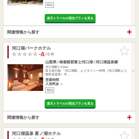
宿泊
楽天トラベルの宿泊プランを見る
関連情報から探す
河口湖パークホテル
お気に入
りに追加
-点
/ 0 件
山梨県 / 南都留郡富士河口湖 / 河口湖温泉郷
河口湖駅1.01km
富士急行線 「河口湖駅」よりタクシー利用（河口湖駅より
無料送迎有）中…
営業時間
入浴料金 ～
宿泊
楽天トラベルの宿泊プランを見る
関連情報から探す
河口湖温泉 富ノ湖ホテル
お気に入
りに追加