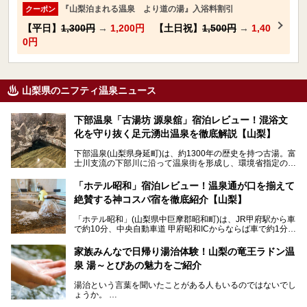
『山梨泊まれる温泉 より道の湯』入浴料割引
クーポン
【平日】
1,300円
→
1,200円
【土日祝】
1,500円
→
1,40
0円
山梨県のニフティ温泉ニュース
下部温泉「古湯坊 源泉舘」宿泊レビュー！混浴文
化を守り抜く足元湧出温泉を徹底解説【山梨】
下部温泉(山梨県身延町)は、約1300年の歴史を持つ古湯。富
士川支流の下部川に沿って温泉街を形成し、環境省指定の国
民保養温泉地でもあります。
中でも「古湯坊 源泉舘」は、戦国時代に武田信玄公も療養
「ホテル昭和」宿泊レビュー！温泉通が口を揃えて
したと伝えられる名湯の宿。最大の特徴は、令和の現代にお
絶賛する神コスパ宿を徹底紹介【山梨】
いても混浴文化が守られ、老若男女の分け隔て一切無く温泉
入浴を楽しめる点。全国的に混浴温泉は年々少しずつ減少傾
「ホテル昭和」(山梨県中巨摩郡昭和町)は、JR甲府駅から車
向にありますが、「古湯坊 源泉舘」では本来あるべき混浴
で約10分、中央自動車道 甲府昭和ICからならば車で約1分の
の姿が保たれている点に注目すべきでしょう。
場所にあるビジネスホテル。2名1室で1名あたり4,000円台
から、一人泊でも6,000円台から宿泊可能です。
今回は足元湧出の混浴温泉である「かくし湯大岩風呂」をは
家族みんなで日帰り湯治体験！山梨の竜王ラドン温
じめ、湯治棟である「別館神泉」を中心に「古湯坊 源泉
泉 湯～とぴあの魅力をご紹介
しかし、最大の魅力は“温泉そのもの”でしょう。自家源泉を
舘」の全貌を徹底紹介します。
所有し、豪快に源泉かけ流しで提供。泡付きのある重曹泉系
湯治という言葉を聞いたことがある人もいるのではないでし
統の単純温泉は、入浴すると実にサッパリ爽快。日帰り入浴
ょうか。
不可なこともあり、全国の温泉ファンがこの温泉を求めて
「ホテル昭和」へ宿泊します。この価格帯のビジネスホテル