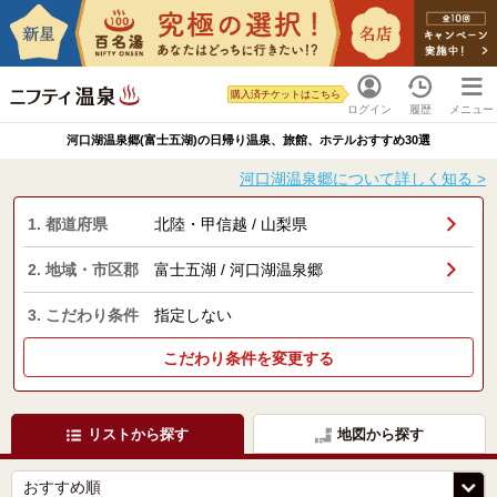
購入済チケットはこちら
ログイン
履歴
メニュー
河口湖温泉郷(富士五湖)の日帰り温泉、旅館、ホテルおすすめ30選
河口湖温泉郷について詳しく知る >
1. 都道府県
北陸・甲信越 / 山梨県
2. 地域・市区郡
富士五湖 / 河口湖温泉郷
3. こだわり条件
指定しない
こだわり条件を変更する
リストから探す
地図から探す