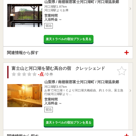
山梨県 / 南都留郡富士河口湖町 / 河口湖温泉郷
河口湖駅1.87km
河口湖駅よりお車
営業時間
入浴料金 ～
宿泊
楽天トラベルの宿泊プランを見る
関連情報から探す
富士山と河口湖を望む高台の宿 クレッシェンド
お気に入
りに追加
-点
/ 0 件
山梨県 / 南都留郡富士河口湖町 / 河口湖温泉郷
河口湖駅3.67km
お車で河口湖ＩＣより河口湖大橋経由、約１０分。富士急
行線河口湖駅より…
営業時間
入浴料金 ～
宿泊
楽天トラベルの宿泊プランを見る