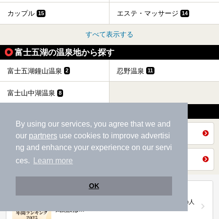
カップル
エステ・マッサージ
15
14
すべて表示する
富士五湖の温泉地から探す
富士五湖鐘山温泉
忍野温泉
2
11
富士山中湖温泉
8
いろいろな方法で探す
By using our services, you agree that we and
全国の施設から探す
our
partners
use cookies to improve advertisi
ng and enhance your experience on our servi
山梨県トップを見る
ces.
Learn more
OK
第20回ニフティ温泉年間ランキング2025
全国約2.2万件の中から頂点に選ばれた、2025年の人
気施設は…