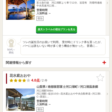
富士急行線 河口湖駅より車で12分、送迎有 到着時連絡
中央高速河口湖…
営業時間
入浴料金 ～
宿泊
楽天トラベルの宿泊プランを見る
ツレの誕生日のお祝いで利用。 受付時にドリンク券を貰ったが、
バーには誰もいない時が多く使う機会が無かった。 普通に…
50代～
男性
関連情報から探す
花水庭おおや
お気に入
りに追加
4.0点
/ 2 件
山梨県 / 南都留郡富士河口湖町 / 河口湖温泉郷
河口湖駅598m
河口湖駅─徒歩10分─花水庭おおや中央自動車道─河口湖I.
C─国道1…
営業時間
入浴料金 ～
宿泊