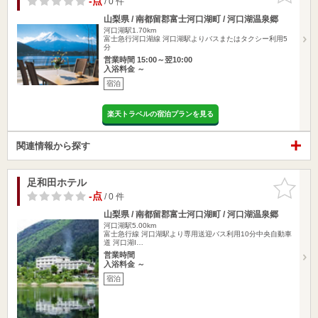
-点
/ 0 件
山梨県 / 南都留郡富士河口湖町 / 河口湖温泉郷
河口湖駅1.70km
富士急行河口湖線 河口湖駅よりバスまたはタクシー利用5
分
営業時間 15:00～翌10:00
入浴料金 ～
宿泊
楽天トラベルの宿泊プランを見る
関連情報から探す
足和田ホテル
お気に入
りに追加
-点
/ 0 件
山梨県 / 南都留郡富士河口湖町 / 河口湖温泉郷
河口湖駅5.00km
富士急行線 河口湖駅より専用送迎バス利用10分中央自動車
道 河口湖I…
営業時間
入浴料金 ～
宿泊