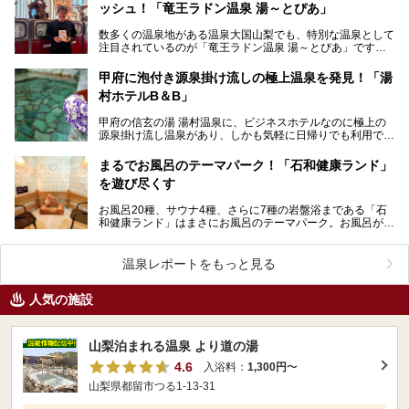
ッシュ！「竜王ラドン温泉 湯～とぴあ」
数多くの温泉地がある温泉大国山梨でも、特別な温泉として
注目されているのが「竜王ラドン温泉 湯～とぴあ」です。
理由は、その泉質の稀少性。地下1000メートルから湧…
甲府に泡付き源泉掛け流しの極上温泉を発見！「湯
村ホテルB＆B」
甲府の信玄の湯 湯村温泉に、ビジネスホテルなのに極上の
源泉掛け流し温泉があり、しかも気軽に日帰りでも利用でき
る施設があると聞き、さっそくやってまいりました！ …
まるでお風呂のテーマパーク！「石和健康ランド」
を遊び尽くす
お風呂20種、サウナ4種、さらに7種の岩盤浴まである「石
和健康ランド」はまさにお風呂のテーマパーク。お風呂が多
いととても日帰りで回り切れないと思えば、リーズナブ…
温泉レポートをもっと見る
人気の施設
山梨泊まれる温泉 より道の湯
4.6
入浴料：
1,300円
〜
山梨県都留市つる1-13-31