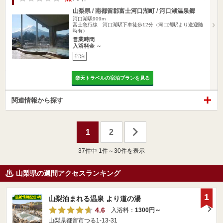
山梨県 / 南都留郡富士河口湖町 / 河口湖温泉郷
河口湖駅909m
富士急行線 河口湖駅下車徒歩12分（河口湖駅より送迎随
時有）
営業時間
入浴料金 ～
宿泊
楽天トラベルの宿泊プランを見る
関連情報から探す
1
2
37
件中 1件～30件を表示
山梨県の週間アクセスランキング
1
山梨泊まれる温泉 より道の湯
4.6
入浴料：
1300円～
山梨県都留市つる1-13-31