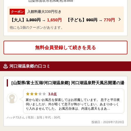
山梨県笛吹市石和町松本868
入館料最大330円引き
クーポン
【大人】
1,980円
→
1,650円
【子ども】
990円
→
770円
他にも1個のクーポンがあります。
無料会員登録して続きを見る
河口湖温泉郷の口コミ
[山梨県/富士五湖/河口湖温泉郷] 河口湖温泉野天風呂開運の湯
3.0点
家から近いお風呂を探索してはお邪魔しています。 息子と平日夜
伺いましたが、外が暗くて息子が怖がってしまい、あまりゆっく
り入れませんでした。 お風呂自体は、内湯も露天もまあ…
ハッチ73さん
| 性別：女性 | 年代：30代
投稿日：2026年7月20日