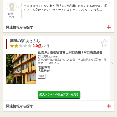
あまり旅行をしない私が 過去に2度利用した事のあるホテル。 即
ちとても良かったのでリピートしました。 スタッフの接客…
50代～
男性
関連情報から探す
湖風の宿 あさふじ
お気に入
りに追加
2.0点
/ 2 件
山梨県 / 南都留郡富士河口湖町 / 河口湖温泉郷
河口湖駅1.67km
富士急行河口湖駅よりバス10分（河口湖駅より送迎有 要
連絡）中央道河…
営業時間
入浴料金 ～
宿泊
楽天トラベルの宿泊プランを見る
関連情報から探す