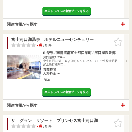
楽天トラベルの宿泊プランを見る
関連情報から探す
富士河口湖温泉 ホテルニューセンチュリー
お気に入
りに追加
-点
/ 0 件
山梨県 / 南都留郡富士河口湖町 / 河口湖温泉郷
河口湖駅1.75km
中央道河口湖 ＩＣより約５Ｋ１０分。ＪＲ中央線大月駅－
富士急行線河口…
営業時間
入浴料金 ～
宿泊
楽天トラベルの宿泊プランを見る
関連情報から探す
ザ グラン リゾート プリンセス富士河口湖
お気に入
りに追加
-点
/ 0 件