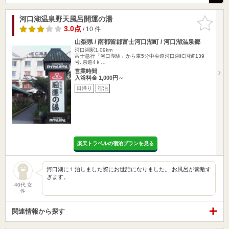
河口湖温泉野天風呂開運の湯
お気に入
りに追加
3.0点
/ 10 件
山梨県 / 南都留郡富士河口湖町 / 河口湖温泉郷
河口湖駅1.09km
富士急行「河口湖駅」から車5分中央道河口湖IC国道139
号､県道4ｋ…
営業時間
入浴料金 1,000円～
日帰り
宿泊
楽天トラベルの宿泊プランを見る
河口湖に１泊しました際にお世話になりました。 お風呂が素敵す
ぎます。
40代 女
性
関連情報から探す