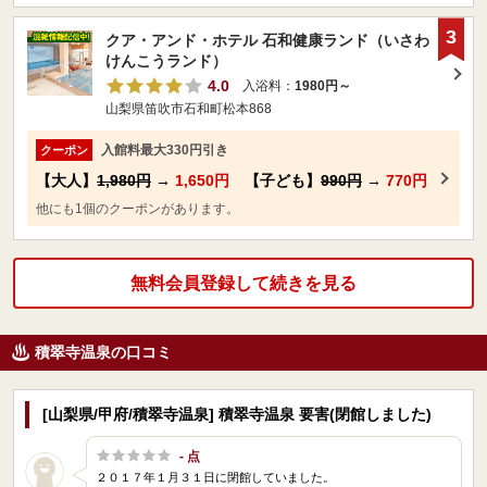
3
クア・アンド・ホテル 石和健康ランド（いさわ
けんこうランド）
4.0
入浴料：
1980円～
山梨県笛吹市石和町松本868
入館料最大330円引き
クーポン
【大人】
1,980円
→
1,650円
【子ども】
990円
→
770円
他にも1個のクーポンがあります。
無料会員登録して続きを見る
積翠寺温泉の口コミ
[山梨県/甲府/積翠寺温泉] 積翠寺温泉 要害(閉館しました)
- 点
２０１７年１月３１日に閉館していました。