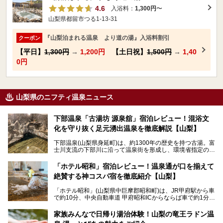
4.6
入浴料：
1,300円
〜
山梨県都留市つる1-13-31
『山梨泊まれる温泉 より道の湯』入浴料割引
クーポン
【平日】
1,300円
→
1,200円
【土日祝】
1,500円
→
1,40
0円
山梨県のニフティ温泉ニュース
下部温泉「古湯坊 源泉舘」宿泊レビュー！混浴文
化を守り抜く足元湧出温泉を徹底解説【山梨】
下部温泉(山梨県身延町)は、約1300年の歴史を持つ古湯。富
士川支流の下部川に沿って温泉街を形成し、環境省指定の国
民保養温泉地でもあります。
中でも「古湯坊 源泉舘」は、戦国時代に武田信玄公も療養
「ホテル昭和」宿泊レビュー！温泉通が口を揃えて
したと伝えられる名湯の宿。最大の特徴は、令和の現代にお
絶賛する神コスパ宿を徹底紹介【山梨】
いても混浴文化が守られ、老若男女の分け隔て一切無く温泉
入浴を楽しめる点。全国的に混浴温泉は年々少しずつ減少傾
「ホテル昭和」(山梨県中巨摩郡昭和町)は、JR甲府駅から車
向にありますが、「古湯坊 源泉舘」では本来あるべき混浴
で約10分、中央自動車道 甲府昭和ICからならば車で約1分の
の姿が保たれている点に注目すべきでしょう。
場所にあるビジネスホテル。2名1室で1名あたり4,000円台
から、一人泊でも6,000円台から宿泊可能です。
今回は足元湧出の混浴温泉である「かくし湯大岩風呂」をは
家族みんなで日帰り湯治体験！山梨の竜王ラドン温
じめ、湯治棟である「別館神泉」を中心に「古湯坊 源泉