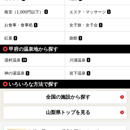
格安（1,000円以下）
エステ・マッサージ
1
1
お食事・食事処
女子旅・女子会
1
1
紅葉
旅館
1
1
甲府の温泉地から探す
湯村温泉
川浦温泉
16
1
神の湯温泉
岩下温泉
1
1
いろいろな方法で探す
全国の施設から探す
山梨県トップを見る