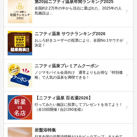
第20回ニフティ温泉年間ランキング2025
全国約2.2万件の中から頂点に選ばれた、2025年の人
気施設は…
ニフティ温泉 サウナランキング2026
おふろ好きユーザーの投票により、全国No.1サウナが
決定！
ニフティ温泉プレミアムクーポン
ノジマモバイル会員向け 通常よりもお得な「特別価
格」で人気の温泉を満喫できる！
【ニフティ温泉 百名湯2026】
行ってみたい施設に投票してプレゼントを当てよう！
（全10回開催 / 合計260名様）
岩盤浴特集
日本全国の岩盤浴情報だけをピックアップ。まとめて