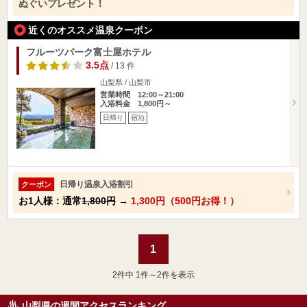
ぬぐいプレゼント！
近くのオススメ温泉クーポン
フルーツパーク富士屋ホテル
3.5点
/ 13 件
山梨県 / 山梨市
営業時間 12:00～21:00
入浴料金 1,800円～
日帰り
宿泊
日帰り温泉入浴割引
クーポン
お1人様：通常
1,800円
→
1,300円（500円お得！）
1
2
件中 1件～2件を表示
山梨県の週間アクセスランキング