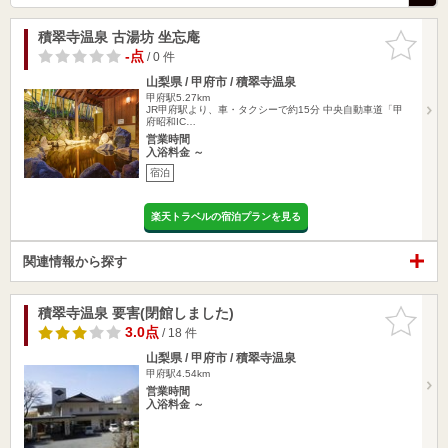
積翠寺温泉 古湯坊 坐忘庵
お気に入
りに追加
-点
/ 0 件
山梨県 / 甲府市 / 積翠寺温泉
甲府駅5.27km
JR甲府駅より、車・タクシーで約15分 中央自動車道「甲
府昭和IC…
営業時間
入浴料金 ～
宿泊
楽天トラベルの宿泊プランを見る
関連情報から探す
積翠寺温泉 要害(閉館しました)
お気に入
りに追加
3.0点
/ 18 件
山梨県 / 甲府市 / 積翠寺温泉
甲府駅4.54km
営業時間
入浴料金 ～