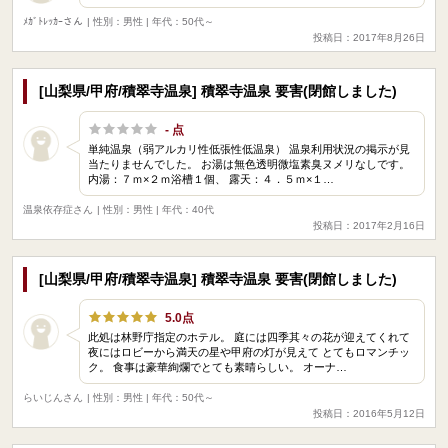
ﾒｶﾞﾄﾚｯｶｰさん
| 性別：男性 | 年代：50代～
投稿日：2017年8月26日
[山梨県/甲府/積翠寺温泉] 積翠寺温泉 要害(閉館しました)
- 点
単純温泉（弱アルカリ性低張性低温泉） 温泉利用状況の掲示が見
当たりませんでした。 お湯は無色透明微塩素臭ヌメリなしです。
内湯：７ｍ×２ｍ浴槽１個、 露天：４．５ｍ×１…
温泉依存症さん
| 性別：男性 | 年代：40代
投稿日：2017年2月16日
[山梨県/甲府/積翠寺温泉] 積翠寺温泉 要害(閉館しました)
5.0点
此処は林野庁指定のホテル。 庭には四季其々の花が迎えてくれて
夜にはロビーから満天の星や甲府の灯が見えて とてもロマンチッ
ク。 食事は豪華絢爛でとても素晴らしい。 オーナ…
らいじんさん
| 性別：男性 | 年代：50代～
投稿日：2016年5月12日