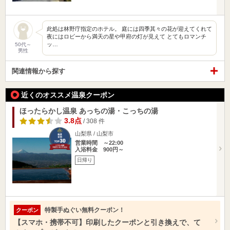
此処は林野庁指定のホテル。 庭には四季其々の花が迎えてくれて
夜にはロビーから満天の星や甲府の灯が見えて とてもロマンチ
ッ…
50代～
男性
関連情報から探す
近くのオススメ温泉クーポン
ほったらかし温泉 あっちの湯・こっちの湯
3.8点
/ 308 件
山梨県 / 山梨市
営業時間 ～22:00
入浴料金 900円～
日帰り
特製手ぬぐい無料クーポン！
クーポン
【スマホ・携帯不可】印刷したクーポンと引き換えで、て