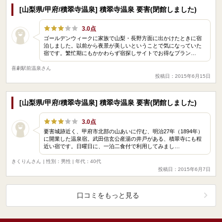
[山梨県/甲府/積翠寺温泉] 積翠寺温泉 要害(閉館しました)
3.0点
ゴールデンウィークに家族で山梨・長野方面に出かけたときに宿
泊しました。以前から夜景が美しいということで気になっていた
宿です。繁忙期にもかかわらず宿探しサイトでお得なプラン…
喜劇駅前温泉さん
投稿日：2015年6月15日
[山梨県/甲府/積翠寺温泉] 積翠寺温泉 要害(閉館しました)
3.0点
要害城跡近く、甲府市北部の山あいに佇む、明治27年（1894年）
に開業した温泉宿。武田信玄公産湯の井戸がある、積翠寺にも程
近い宿です。日曜日に、一泊二食付で利用してみまし…
きくりんさん
| 性別：男性 | 年代：40代
投稿日：2015年6月7日
口コミをもっと見る