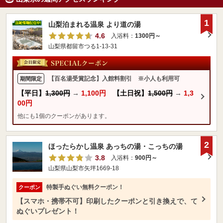
1
山梨泊まれる温泉 より道の湯
4.6
入浴料：
1300円～
山梨県都留市つる1-13-31
【百名湯受賞記念】入館料割引 ※小人も利用可
期間限定
【平日】
1,300円
→
1,100円
【土日祝】
1,500円
→
1,3
00円
他にも1個のクーポンがあります。
2
ほったらかし温泉 あっちの湯・こっちの湯
3.8
入浴料：
900円～
山梨県山梨市矢坪1669-18
特製手ぬぐい無料クーポン！
クーポン
【スマホ・携帯不可】印刷したクーポンと引き換えで、て
ぬぐいプレゼント！