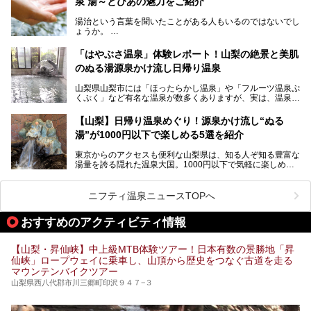
泉 湯～とぴあの魅力をご紹介
しかし、最大の魅力は“温泉そのもの”でしょう。自家源泉を
舘」の全貌を徹底紹介します。
所有し、豪快に源泉かけ流しで提供。泡付きのある重曹泉系
湯治という言葉を聞いたことがある人もいるのではないでし
統の単純温泉は、入浴すると実にサッパリ爽快。日帰り入浴
ょうか。
不可なこともあり、全国の温泉ファンがこの温泉を求めて
「ホテル昭和」へ宿泊します。この価格帯のビジネスホテル
なかなか体験できない、湯治体験が日帰りでできる温浴施設
では循環濾過の沸かし湯が一般的ですが、ここは本物の極上
「はやぶさ温泉」体験レポート！山梨の絶景と美肌
が山梨にあります。
温泉。まさに価格破壊と言えるクオリティです。
のぬる湯源泉かけ流し日帰り温泉
家族みんなで楽しめる、山梨県の「竜王ラドン温泉 湯～と
今回は筆者自ら宿泊し、「ホテル昭和」の温泉をはじめ、客
山梨県山梨市には「ほったらかし温泉」や「フルーツ温泉ぷ
ぴあ」の魅力をご紹介します。
室や無料朝食などをご紹介。温泉通が口を揃えて絶賛する神
くぷく」など有名な温泉が数多くありますが、実は、温泉マ
コスパ宿の全貌を徹底解説します！
ニアがわざわざ遠方から足を運ぶ極上の日帰り温泉もあるん
───
です。今回紹介する「はやぶさ温泉」も、そのひとつ。温泉
提供元：株式会社湯ーとぴあ【PR】
【山梨】日帰り温泉めぐり！源泉かけ流し“ぬる
はもちろん、絶景や地元食材を活かしたグルメも堪能できま
この記事は株式会社湯ーとぴあのPRレポート記事です。
湯”が1000円以下で楽しめる5選を紹介
す。
「はやぶさ温泉」が多くの人を惹きつける理由を詳しく解説
東京からのアクセスも便利な山梨県は、知る人ぞ知る豊富な
します。
湯量を誇る隠れた温泉大国。1000円以下で気軽に楽しめ
る、極上の源泉かけ流し日帰り温泉が点在しています。しか
も、これからの季節に嬉しい、じんわりと体の芯まで温ま
る“ぬる湯”が豊富なのも魅力。今回は、湯質も抜群で心ゆく
ニフティ温泉ニュースTOPへ
までリラックスできる山梨のお得な日帰り温泉を、実際体験
した感想と共に紹介します。
おすすめのアクティビティ情報
※ぬる湯とは35℃～39℃程度の体温に近いぬるめ温泉のこ
とです。
【山梨・昇仙峡】中上級MTB体験ツアー！日本有数の景勝地「昇
仙峡」ロープウェイに乗車し、山頂から歴史をつなぐ古道を走る
マウンテンバイクツアー
山梨県西八代郡市川三郷町印沢９４７−３