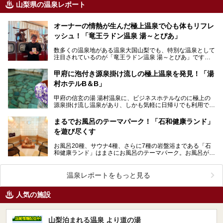
山梨県の温泉レポート
オーナーの情熱が生んだ極上温泉で心も体もリフレ
ッシュ！「竜王ラドン温泉 湯～とぴあ」
数多くの温泉地がある温泉大国山梨でも、特別な温泉として
注目されているのが「竜王ラドン温泉 湯～とぴあ」です。
理由は、その泉質の稀少性。地下1000メートルから湧…
甲府に泡付き源泉掛け流しの極上温泉を発見！「湯
村ホテルB＆B」
甲府の信玄の湯 湯村温泉に、ビジネスホテルなのに極上の
源泉掛け流し温泉があり、しかも気軽に日帰りでも利用でき
る施設があると聞き、さっそくやってまいりました！ …
まるでお風呂のテーマパーク！「石和健康ランド」
を遊び尽くす
お風呂20種、サウナ4種、さらに7種の岩盤浴まである「石
和健康ランド」はまさにお風呂のテーマパーク。お風呂が多
いととても日帰りで回り切れないと思えば、リーズナブ…
温泉レポートをもっと見る
人気の施設
山梨泊まれる温泉 より道の湯