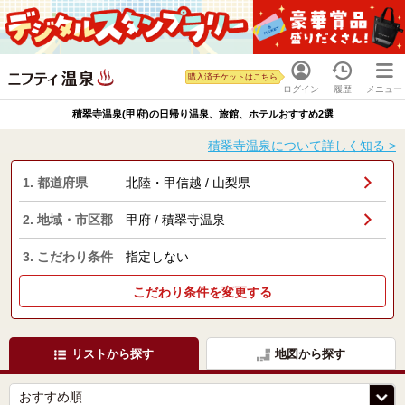
購入済チケットはこちら
ログイン
履歴
メニュー
積翠寺温泉(甲府)の日帰り温泉、旅館、ホテルおすすめ2選
積翠寺温泉について詳しく知る >
1. 都道府県
北陸・甲信越 / 山梨県
2. 地域・市区郡
甲府 / 積翠寺温泉
3. こだわり条件
指定しない
こだわり条件を変更する
リストから探す
地図から探す