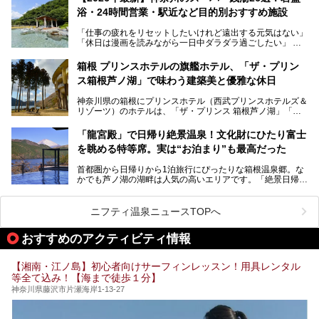
浴・24時間営業・駅近など目的別おすすめ施設
「仕事の疲れをリセットしたいけれど遠出する元気はない」
今回は、そんな大注目の施設に一足先にお邪魔し、その全貌
「休日は漫画を読みながら一日中ダラダラ過ごしたい」
を見学させていただきました！
「子ども連れでも気兼ねなく、家事を忘れてリフレッシュし
たい」
サウナ室の中に咲き誇る桜、魚たちが泳ぐ水風呂、そしてバ
箱根 プリンスホテルの旗艦ホテル、「ザ・プリン
リのビーチを思わせる休憩スペース…。驚きの連続だった館
ス箱根芦ノ湖」で味わう建築美と優雅な休日
そんな「癒やされたい」という願いを叶えてくれるのが、神
内の様子をレポートします！
奈川県のスーパー銭湯。
神奈川県の箱根にプリンスホテル（西武プリンスホテルズ＆
神奈川県には、サウナや岩盤浴、一日中遊べるエンタメ施設
リゾーツ）のホテルは、「ザ・プリンス 箱根芦ノ湖」「芦
など、“非日常”を味わえるスーパー銭湯が数多く揃っていま
ノ湖畔 蛸川温泉 龍宮殿」「箱根湯の花プリンスホテル」
す。しかし、選択肢が多いからこそ「どの施設か迷ってしま
「箱根仙石原プリンスホテル」と4軒あり、今回ご紹介する
う」という人も多いはず。
「龍宮殿」で日帰り絶景温泉！文化財にひたり富士
「ザ・プリンス 箱根芦ノ湖」は、その中でもフラッグシッ
を眺める特等席。実は“お泊まり”も最高だった
プ（旗艦）に位置づけられる特別なホテルです。
そこで今回は、神奈川県内の人気施設26選を「安さ」「岩
盤浴・漫画の充実度」「景色の良さ」「高級感」「深夜営
首都圏から日帰りから1泊旅行にぴったりな箱根温泉郷。な
昭和の日本を代表する建築家の一人、村野藤吾が芦ノ湖の畔
業」「駅近」など、目的別に厳選して紹介します。
かでも芦ノ湖の湖畔は人気の高いエリアです。「絶景日帰り
に建てた桃源郷のようなホテルがここ。自家源泉の温泉や、
今の気分にぴったりの施設を見つけて、最高のリフレッシュ
温泉 龍宮殿本館」は、露天風呂から芦ノ湖と富士山の両方
こだわりぬいた食もあわせて、このホテルの魅力をレポート
時間を過ごす参考にしていただけますと幸いです。
が楽しめるまさに眺望自慢の日帰り温泉。
します。
ニフティ温泉ニュースTOPへ
そしてここは全24室の「箱根 芦ノ湖畔蛸川温泉 龍宮殿」と
───
して宿泊もできます。宿泊者は「龍宮殿本館」の営業時間に
提供元：株式会社西武・プリンスホテルズワールドワイド
おすすめのアクティビティ情報
加えて、朝6時からの宿泊者専用時間帯にも「龍宮殿本館」
【PR】
のお風呂が利用できます。
この記事はザ・プリンス 箱根芦ノ湖のPR記事です。
【湘南・江ノ島】初心者向けサーフィンレッスン！用具レンタル
今回は日帰り温泉としての「絶景日帰り温泉 龍宮殿本館
等全て込み！【海まで徒歩１分】
（以下、龍宮殿本館）」と、旅館としての「箱根 芦ノ湖畔
蛸川温泉 龍宮殿（以下、龍宮殿）」の両方の魅力をたっぷ
神奈川県藤沢市片瀬海岸1-13-27
りお伝えします！
ここは箱根神社、九頭龍神社、白龍神社、箱根元宮と箱根の
4つの神社に囲まれたパワースポットです。