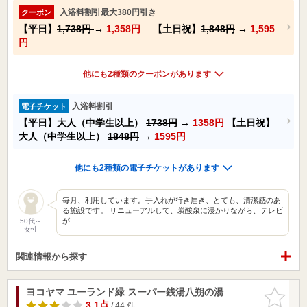
入浴料割引最大380円引き
クーポン
【平日】
1,738円
→
1,358円
【土日祝】
1,848円
→
1,595
円
他にも2種類のクーポンがあります
入浴料割引
電子チケット
【平日】大人（中学生以上）
1738円
→
1358円
【土日祝】
大人（中学生以上）
1848円
→
1595円
他にも2種類の電子チケットがあります
毎月、利用しています。手入れが行き届き、とても、清潔感のあ
る施設です。 リニューアルして、炭酸泉に浸かりながら、テレビ
が…
50代～
女性
関連情報から探す
ヨコヤマ ユーランド緑 スーパー銭湯八朔の湯
お気に入
りに追加
3.1点
/ 44 件