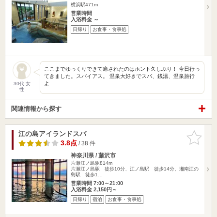
横浜駅471m
営業時間
入浴料金 ～
日帰り
お食事・食事処
ここまでゆっくりできて癒されたのはホント久しぶり！ 今日行っ
てきました。スパイアス。 温泉大好きでスパ、銭湯、温泉旅行
よ…
30代 女
性
関連情報から探す
江の島アイランドスパ
お気に入
りに追加
3.8点
/ 38 件
神奈川県 / 藤沢市
片瀬江ノ島駅814m
片瀬江ノ島駅 徒歩10分、江ノ島駅 徒歩14分、湘南江の
島駅 徒歩1…
営業時間 7:00～21:00
入浴料金 2,150円～
日帰り
宿泊
お食事・食事処