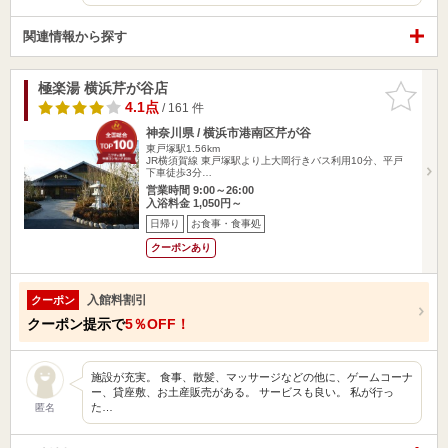
関連情報から探す
極楽湯 横浜芹が谷店
お気に入
りに追加
4.1点
/ 161 件
神奈川県 / 横浜市港南区芹が谷
東戸塚駅1.56km
JR横須賀線 東戸塚駅より上大岡行きバス利用10分、平戸
下車徒歩3分…
営業時間 9:00～26:00
入浴料金 1,050円～
日帰り
お食事・食事処
クーポンあり
入館料割引
クーポン
クーポン提示で
5％OFF！
施設が充実。 食事、散髪、マッサージなどの他に、ゲームコーナ
ー、貸座敷、お土産販売がある。 サービスも良い。 私が行っ
た…
匿名