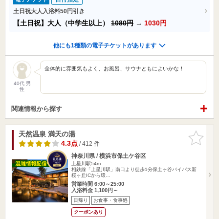
土日祝大人入浴料50円引き
【土日祝】大人（中学生以上）
1080円
→
1030円
他にも1種類の電子チケットがあります
全体的に雰囲気もよく、お風呂、サウナともによいかな！
40代 男
性
関連情報から探す
天然温泉 満天の湯
お気に入
りに追加
4.3点
/ 412 件
神奈川県 / 横浜市保土ケ谷区
上星川駅54m
相鉄線「上星川駅」南口より徒歩1分保土ヶ谷バイパス新
桜ヶ丘ICから環…
営業時間 6:00～25:00
入浴料金 1,100円～
日帰り
お食事・食事処
クーポンあり