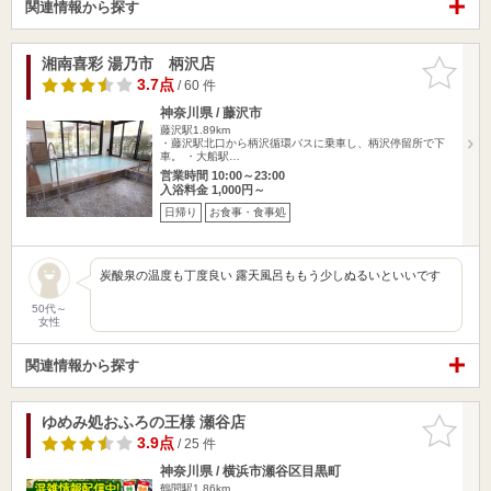
関連情報から探す
湘南喜彩 湯乃市 柄沢店
お気に入
りに追加
3.7点
/ 60 件
神奈川県 / 藤沢市
藤沢駅1.89km
・藤沢駅北口から柄沢循環バスに乗車し、柄沢停留所で下
車。 ・大船駅…
営業時間 10:00～23:00
入浴料金 1,000円～
日帰り
お食事・食事処
炭酸泉の温度も丁度良い 露天風呂ももう少しぬるいといいです
50代～
女性
関連情報から探す
ゆめみ処おふろの王様 瀬谷店
お気に入
りに追加
3.9点
/ 25 件
神奈川県 / 横浜市瀬谷区目黒町
鶴間駅1.86km