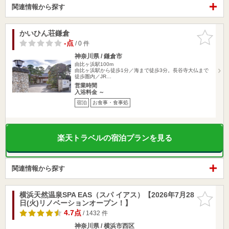
関連情報から探す
かいひん荘鎌倉
お気に入
りに追加
-点
/ 0 件
神奈川県 / 鎌倉市
由比ヶ浜駅100m
由比ヶ浜駅から徒歩1分／海まで徒歩3分。長谷寺大仏まで
徒歩圏内／JR…
営業時間
入浴料金 ～
宿泊
お食事・食事処
楽天トラベルの宿泊プランを見る
関連情報から探す
横浜天然温泉SPA EAS（スパ イアス）【2026年7月28
お気に入
日(火)リノベーションオープン！】
りに追加
4.7点
/ 1432 件
神奈川県 / 横浜市西区