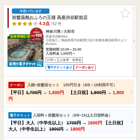
お気に入
今空いています
りに追加
岩盤温熱おふろの王様 高座渋谷駅前店
4.3点
/ 52 件
神奈川県 / 大和市
高座渋谷駅99m
小田急江ノ島線高座渋谷駅西口目の前東名横浜町田ICより
約10km
営業時間 10:00～25:00
入浴料金 1,000円～
日帰り
お食事・食事処
電子チケットあり
クーポンあり
入館+岩盤浴セット 100円引き（8/8～16利用不可）
クーポン
【平日】
1,700円
→
1,600円
【土日祝】
1,900円
→
1,800
円
入浴料＋岩盤浴セット（8/8~16は土日祝料金）
電子チケット
【平日】大人（中学生以上）
1700円
→
1600円
【土日祝】
大人（中学生以上）
1900円
→
1800円