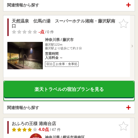
関連情報から探す
天然温泉 伝馬の湯 スーパーホテル湘南・藤沢駅南
お気に入
口
りに追加
-点
/ 0 件
神奈川県 / 藤沢市
藤沢駅122m
藤沢駅より徒歩にて約２分
営業時間
入浴料金 ～
宿泊
お食事・食事処
楽天トラベルの宿泊プランを見る
関連情報から探す
おふろの王様 港南台店
お気に入
りに追加
4.0点
/ 47 件
神奈川県 / 横浜市港南区