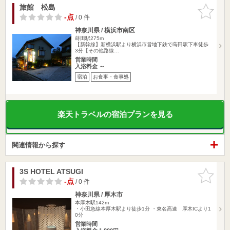
旅館 松島
お気に入
りに追加
-点
/ 0 件
神奈川県 / 横浜市南区
蒔田駅275m
【新幹線】新横浜駅より横浜市営地下鉄で蒔田駅下車徒歩
3分【その他路線…
営業時間
入浴料金 ～
宿泊
お食事・食事処
楽天トラベルの宿泊プランを見る
関連情報から探す
3S HOTEL ATSUGI
お気に入
りに追加
-点
/ 0 件
神奈川県 / 厚木市
本厚木駅142m
・小田急線本厚木駅より徒歩1分 ・東名高速 厚木ICより1
0分
営業時間