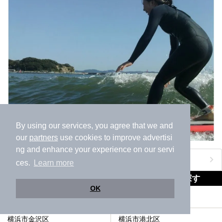
───
提供元：株式会社西武・プリンスホテルズワールドワイド
【PR】
この記事は箱根 芦ノ湖畔蛸川温泉 龍宮殿のPR記事です。
By using our services, you agree that we and
our
partners
use cookies to improve advertisi
ng and enhance your experience on our servi
おすすめのアクティビティをもっと見る
ces.
Learn more
横浜市泉区近隣の市区町村から同じテーマで探す
OK
横浜市保土ケ谷区
横浜市磯子区
横浜市金沢区
横浜市港北区