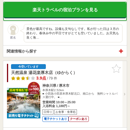
楽天トラベルの宿泊プランを見る
景色が最高ですね。設備も文句なしです。私が行った日は３月の
終わり。春休み中の平日ですがとても空いていました。お天気も
良く海…
匿名
関連情報から探す
お気に入
今空いています
りに追加
天然温泉 湯花楽厚木店（ゆからく）
3.9点
/ 79 件
神奈川県 / 厚木市
本厚木駅2.52km
■ 小田急小田原本厚木駅北口、南口から 無料シャトルバ
ス運行中。 ■…
営業時間 10:00～25:00
入浴料金 1,188円～
日帰り
お食事・食事処
電子チケットあり
クーポンあり