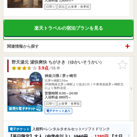
入浴料金 1,800円～
日帰り
宿泊
お食事・食事処
楽天トラベルの宿泊プランを見る
関連情報から探す
野天湯元 湯快爽快 ちがさき（ゆかいそうかい）
お気に入
りに追加
3.9点
/ 56 件
神奈川県 / 茅ヶ崎市
北茅ケ崎駅159m
JR相模線北茅ヶ崎駅より徒歩1分ＪＲ東海道線茅ヶ崎駅北
口より無料送迎…
営業時間 9:00～24:00
入浴料金 880円～
日帰り
お食事・食事処
電子チケットあり
入館料+レンタルタオルセット+ソフトドリンク
電子チケット
【平日限定】大人（中学生以上）
1560円
→
1280円
【土日