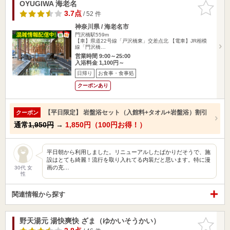
OYUGIWA 海老名
お気に入
りに追加
3.7点
/ 52 件
神奈川県 / 海老名市
門沢橋駅559m
【車】県道22号線「戸沢橋東」交差点北 【電車】JR相模
線「門沢橋…
営業時間 9:00～25:00
入浴料金 1,100円～
日帰り
お食事・食事処
クーポンあり
【平日限定】 岩盤浴セット（入館料+タオル+岩盤浴）割引
クーポン
通常
1,950円
→
1,850円（100円お得！）
平日朝から利用しました。リニューアルしたばかりだそうで、施
設はとても綺麗！流行を取り入れてる内装だと思います。特に漫
画の充…
30代 女
性
関連情報から探す
野天湯元 湯快爽快 ざま（ゆかいそうかい）
お気に入
りに追加