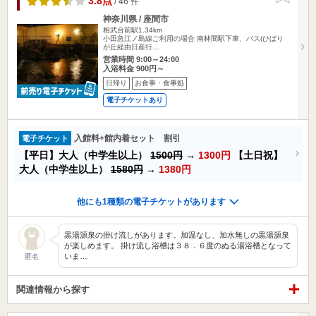
3.8点
/ 46 件
神奈川県 / 座間市
相武台前駅1.34km
小田急江ノ島線ご利用の場合 南林間駅下車、バス(ひばり
が丘経由日産行…
営業時間 9:00～24:00
入浴料金 900円～
日帰り
お食事・食事処
電子チケットあり
入館料+館内着セット 割引
電子チケット
【平日】大人（中学生以上）
1500円
→
1300円
【土日祝】
大人（中学生以上）
1580円
→
1380円
他にも1種類の電子チケットがあります
黒湯源泉の掛け流しがあります。加温なし、加水無しの黒湯源泉
が楽しめます。 掛け流し浴槽は３８．６度のぬる湯浴槽となって
いま…
匿名
関連情報から探す