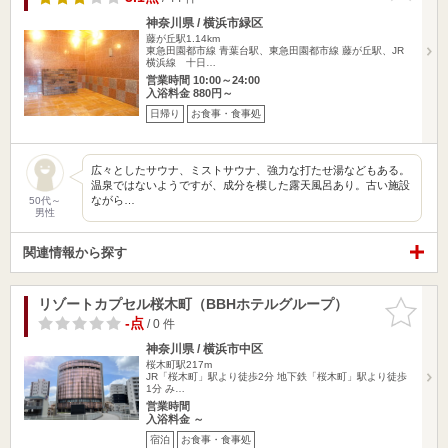
神奈川県 / 横浜市緑区
藤が丘駅1.14km
東急田園都市線 青葉台駅、東急田園都市線 藤が丘駅、JR
横浜線 十日…
営業時間 10:00～24:00
入浴料金 880円～
日帰り
お食事・食事処
広々としたサウナ、ミストサウナ、強力な打たせ湯などもある。
温泉ではないようですが、成分を模した露天風呂あり。古い施設
ながら…
50代～
男性
関連情報から探す
リゾートカプセル桜木町（BBHホテルグループ）
お気に入
りに追加
-点
/ 0 件
神奈川県 / 横浜市中区
桜木町駅217m
JR「桜木町」駅より徒歩2分 地下鉄「桜木町」駅より徒歩
1分 み…
営業時間
入浴料金 ～
宿泊
お食事・食事処