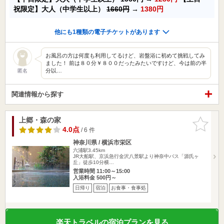
祝限定】大人（中学生以上）
1660円
→
1380円
他にも1種類の電子チケットがあります
お風呂の方は何度も利用してるけど、岩盤浴に初めて挑戦してみ
ました！ 前は８０分￥８００だったみたいですけど、今は前の半
分以…
匿名
関連情報から探す
上郷・森の家
お気に入
りに追加
4.0点
/ 6 件
神奈川県 / 横浜市栄区
六浦駅3.45km
JR大船駅、京浜急行金沢八景駅より神奈中バス「源氏ヶ
丘」徒歩10分横…
営業時間 11:00～15:00
入浴料金 500円～
日帰り
宿泊
お食事・食事処
楽天トラベルの宿泊プランを見る