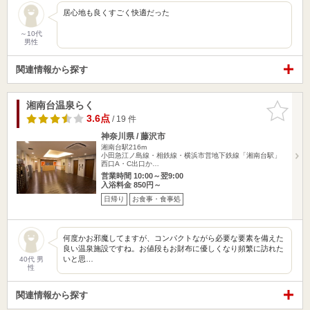
居心地も良くすごく快適だった
～10代
男性
関連情報から探す
湘南台温泉らく
お気に入
りに追加
3.6点
/ 19 件
神奈川県 / 藤沢市
湘南台駅216m
小田急江ノ島線・相鉄線・横浜市営地下鉄線「湘南台駅」
西口A・C出口か…
営業時間 10:00～翌9:00
入浴料金 850円～
日帰り
お食事・食事処
何度かお邪魔してますが、コンパクトながら必要な要素を備えた
良い温泉施設ですね。お値段もお財布に優しくなり頻繁に訪れた
いと思…
40代 男
性
関連情報から探す