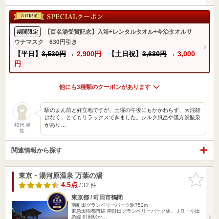
【百名湯受賞記念】入浴+レンタルタオル+今治タオルサ
期間限定
ウナマスク 630円引き
【平日】
3,530円
→
2,900円
【土日祝】
3,630円
→
3,000
円
他にも3種類のクーポンがあります
駅のまん前と好立地ですが、土曜の午後にもかかわらず、大混雑
はなく、とてもリラックスできました。シルク風呂や漢方炭酸泉
があり…
40代 男
性
関連情報から探す
東京・湯河原温泉 万葉の湯
お気に入
りに追加
4.5点
/ 32 件
東京都 / 町田市鶴間
南町田グランベリーパーク駅752m
東急田園都市線 南町田グランベリーパーク駅、ＪＲ・小田
急線 町田駅か…