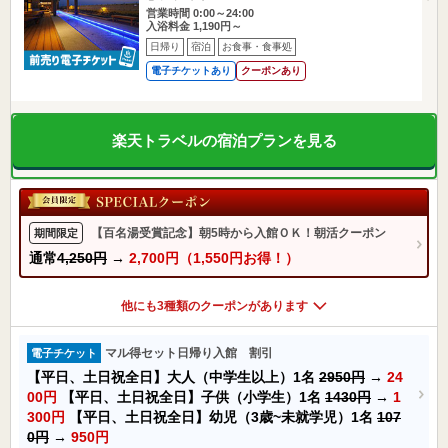
営業時間 0:00～24:00
入浴料金 1,190円～
日帰り
宿泊
お食事・食事処
電子チケットあり
クーポンあり
楽天トラベルの宿泊プランを見る
【百名湯受賞記念】朝5時から入館ＯＫ！朝活クーポン
期間限定
通常
4,250円
→
2,700円（1,550円お得！）
他にも3種類のクーポンがあります
マル得セット日帰り入館 割引
電子チケット
【平日、土日祝全日】大人（中学生以上）1名
2950円
→
24
00円
【平日、土日祝全日】子供（小学生）1名
1430円
→
1
300円
【平日、土日祝全日】幼児（3歳~未就学児）1名
107
0円
→
950円