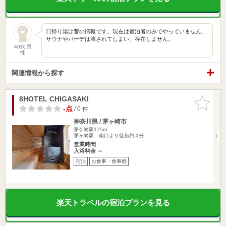
日帰り湯は昔の情報です。現在は宿泊者のみでやっていません。
サウナやバーデは潰されてしまい、存在しません。
40代 男
性
関連情報から探す
8HOTEL CHIGASAKI
お気に入
りに追加
-点
/ 0 件
神奈川県 / 茅ヶ崎市
茅ケ崎駅175m
茅ヶ崎駅 南口より徒歩約４分
営業時間
入浴料金 ～
宿泊
お食事・食事処
楽天トラベルの宿泊プランを見る