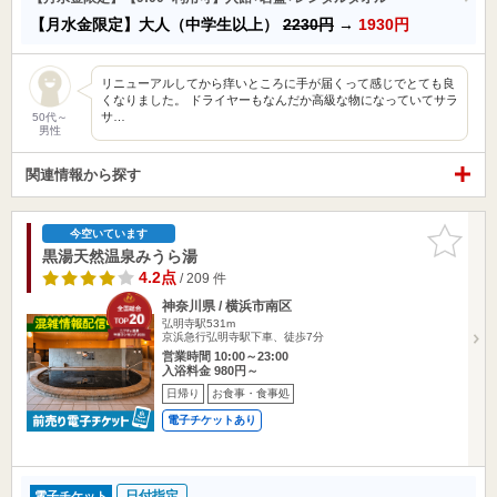
【月水金限定】大人（中学生以上）
2230円
→
1930円
リニューアルしてから痒いところに手が届くって感じでとても良
くなりました。 ドライヤーもなんだか高級な物になっていてサラ
サ…
50代～
男性
関連情報から探す
お気に入
今空いています
りに追加
黒湯天然温泉みうら湯
4.2点
/ 209 件
神奈川県 / 横浜市南区
弘明寺駅531m
京浜急行弘明寺駅下車、徒歩7分
営業時間 10:00～23:00
入浴料金 980円～
日帰り
お食事・食事処
電子チケットあり
日付指定
電子チケット