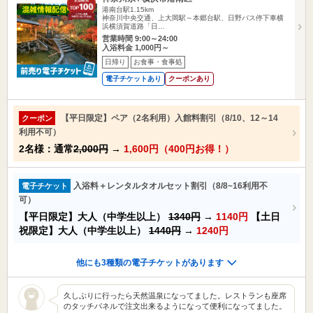
港南台駅1.15km
神奈川中央交通、上大岡駅～本郷台駅、日野バス停下車横
浜横須賀道路「日…
営業時間 9:00～24:00
入浴料金 1,000円～
日帰り
お食事・食事処
電子チケットあり
クーポンあり
【平日限定】ペア（2名利用）入館料割引（8/10、12～14
クーポン
利用不可）
2名様：通常
2,000円
→
1,600円（400円お得！）
入浴料＋レンタルタオルセット割引（8/8~16利用不
電子チケット
可）
【平日限定】大人（中学生以上）
1340円
→
1140円
【土日
祝限定】大人（中学生以上）
1440円
→
1240円
他にも3種類の電子チケットがあります
久しぶりに行ったら天然温泉になってました。レストランも座席
のタッチパネルで注文出来るようになって便利になってました。