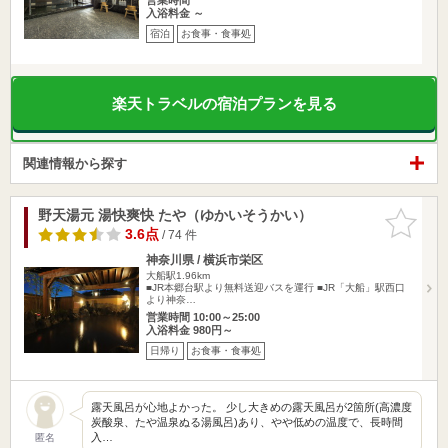
入浴料金 ～
宿泊
お食事・食事処
楽天トラベルの宿泊プランを見る
関連情報から探す
野天湯元 湯快爽快 たや（ゆかいそうかい）
お気に入
りに追加
3.6点
/ 74 件
神奈川県 / 横浜市栄区
大船駅1.96km
■JR本郷台駅より無料送迎バスを運行 ■JR「大船」駅西口
より神奈…
営業時間 10:00～25:00
入浴料金 980円～
日帰り
お食事・食事処
露天風呂が心地よかった。 少し大きめの露天風呂が2箇所(高濃度
炭酸泉、たや温泉ぬる湯風呂)あり、やや低めの温度で、長時間
入…
匿名