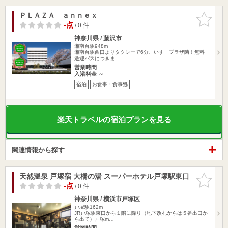
ＰＬＡＺＡ ａｎｎｅｘ
お気に入
りに追加
-点
/ 0 件
神奈川県 / 藤沢市
湘南台駅948m
湘南台駅西口よりタクシーで6分、いすゞプラザ隣！無料
送迎バスにつきま…
営業時間
入浴料金 ～
宿泊
お食事・食事処
楽天トラベルの宿泊プランを見る
関連情報から探す
天然温泉 戸塚宿 大橋の湯 スーパーホテル戸塚駅東口
お気に入
りに追加
-点
/ 0 件
神奈川県 / 横浜市戸塚区
戸塚駅162m
JR戸塚駅東口から１階に降り（地下改札からは５番出口か
ら出て）戸塚m…
営業時間