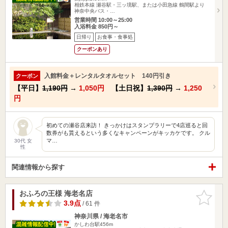
相鉄本線 瀬谷駅・三ッ境駅、または小田急線 鶴間駅より
神奈中央バス・…
営業時間 10:00～25:00
入浴料金 850円～
日帰り
お食事・食事処
クーポンあり
入館料金＋レンタルタオルセット 140円引き
クーポン
【平日】
1,190円
→
1,050円
【土日祝】
1,390円
→
1,250
円
初めての瀬谷店来訪！ きっかけはスタンプラリーで4店巡ると回
数券がも貰えるという多くなキャンペーンがキッカケです。 クル
マ…
30代 女
性
関連情報から探す
おふろの王様 海老名店
お気に入
りに追加
3.9点
/ 61 件
神奈川県 / 海老名市
かしわ台駅456m