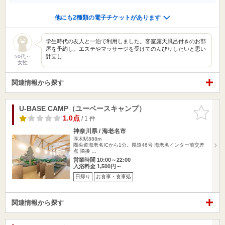
他にも2種類の電子チケットがあります
学生時代の友人と一泊で利用しました。客室露天風呂付きのお部
屋を予約し、エステやマッサージを受けてのんびりしたいと思い
計画し…
50代～
女性
関連情報から探す
U-BASE CAMP（ユーベースキャンプ）
お気に入
りに追加
1.0点
/ 1 件
神奈川県 / 海老名市
厚木駅888m
圏央道海老名ICから1分。県道46号 海老名インター前交差
点 隣接 …
営業時間 10:00～22:00
入浴料金 1,500円～
日帰り
お食事・食事処
関連情報から探す