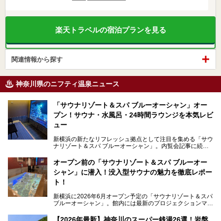
楽天トラベルの宿泊プランを見る
関連情報から探す
神奈川県のニフティ温泉ニュース
「サウナリゾート＆スパ ブルーオーシャン」オー
プン！サウナ・水風呂・24時間ラウンジを本気レビ
ュー
新横浜の新たなリフレッシュ拠点として注目を集める「サウ
ナリゾート＆スパ ブルーオーシャン」。内覧会記事に続
き、今回は実際に体験してみたリアルな様子をレポートしま
す。サウナや水風呂の気持ちよさはもちろん、リラックスス
オープン前の「サウナリゾート＆スパ ブルーオー
ペースの過ごしやすさまで徹底チェック。新横浜エリアで日
シャン」に潜入！没入型サウナの魅力を徹底レポー
常の疲れをリセットしたい人、ライブやスポーツ観戦遠征組
は必見です。
ト！
新横浜に2026年6月オープン予定の「サウナリゾート＆スパ
ブルーオーシャン」。館内には最新のプロジェクションマッ
ピングが多用され、まるで世界を旅しているかのような圧倒
的な“没入感（イマーシブ）”を体験できます。
【2026年最新】神奈川のスーパー銭湯26選！岩盤