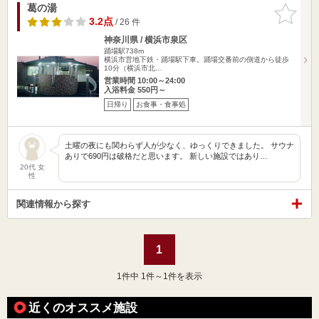
葛の湯
お気に入
りに追加
3.2点
/ 26 件
神奈川県 / 横浜市泉区
踊場駅738m
横浜市営地下鉄・踊場駅下車。踊場交番前の側道から徒歩
10分（横浜市北…
営業時間 10:00～24:00
入浴料金 550円～
日帰り
お食事・食事処
土曜の夜にも関わらず人が少なく、ゆっくりできました。 サウナ
ありで690円は破格だと思います。 新しい施設ではあり…
20代 女
性
関連情報から探す
1
1
件中 1件～1件を表示
近くのオススメ施設