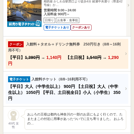
相鉄線 かしわ台駅西口より徒歩4分 綾瀬中央通り（県道42
号線）か…
営業時間 9:00～24:00
入浴料金 900円～
日帰り
お食事・食事処
電子チケットあり
クーポンあり
入館料＋タオル＋ドリンク無料券 250円引き（8/8～16利
クーポン
用不可）
【平日】
1,390円
→
1,140円
【土日祝】
1,540円
→
1,290
円
入館料チケット（8/8~16利用不可）
電子チケット
【平日】大人（中学生以上）
900円
【土日祝】大人（中学
生以上）
1050円
【平日、土日祝全日】小人（小学生）
350
円
おふろの王様は都内も神奈川の一部のお店にもよく行くので、た
またまこの付近に用事があったついでに立ち寄りました。 おふろ
の…
40代 女
性