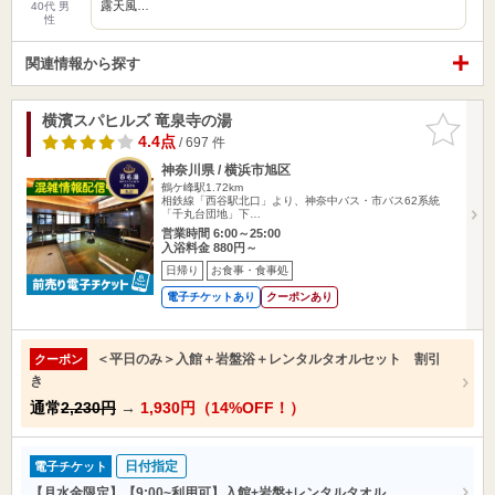
露天風…
40代 男
性
関連情報から探す
横濱スパヒルズ 竜泉寺の湯
お気に入
りに追加
4.4点
/ 697 件
神奈川県 / 横浜市旭区
鶴ケ峰駅1.72km
相鉄線「西谷駅北口」より、神奈中バス・市バス62系統
「千丸台団地」下…
営業時間 6:00～25:00
入浴料金 880円～
日帰り
お食事・食事処
電子チケットあり
クーポンあり
＜平日のみ＞入館＋岩盤浴＋レンタルタオルセット 割引
クーポン
き
通常
2,230円
→
1,930円（14%OFF！）
日付指定
電子チケット
【月水金限定】【9:00~利用可】入館+岩盤+レンタルタオル