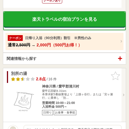
クーポンあり
楽天トラベルの宿泊プランを見る
日帰り入浴（90分利用）割引 ※男性のみ
クーポン
通常
2,500円
→
2,000円（500円お得！）
関連情報から探す
別所の湯
お気に入
りに追加
2.8点
/ 16 件
神奈川県 / 愛甲郡清川村
愛甲石田駅8.31km
本厚木駅5番線乗場より「上煤ヶ谷行」または「宮ヶ瀬
行」に乗車し 「別…
営業時間 10:00～21:00
入浴料金 500円～
日帰り
お食事・食事処