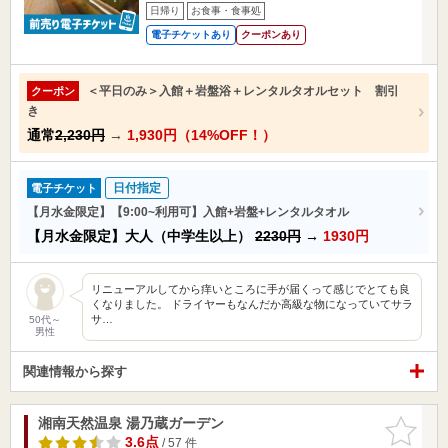
日帰り
お食事・食事処
電子チケットあり
クーポンあり
＜平日のみ＞入館＋岩盤浴＋レンタルタオルセット 割引
クーポン
き
通常
2,230円
→
1,930円（14%OFF！）
日付指定
電子チケット
【月水金限定】【9:00~利用可】入館+岩盤+レンタルタオル
【月水金限定】大人（中学生以上）
2230円
→
1930円
リニューアルしてから痒いところに手が届くって感じでとても良
くなりました。 ドライヤーもなんだか高級な物になっていてサラ
サ…
50代～
男性
関連情報から探す
湘南天然温泉 湯乃蔵ガーデン
お気に入
りに追加
3.6点
/ 57 件