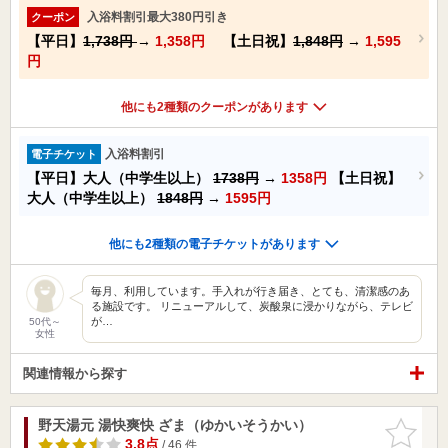
入浴料割引最大380円引き
クーポン
【平日】
1,738円
→
1,358円
【土日祝】
1,848円
→
1,595
円
他にも2種類のクーポンがあります
入浴料割引
電子チケット
【平日】大人（中学生以上）
1738円
→
1358円
【土日祝】
大人（中学生以上）
1848円
→
1595円
他にも2種類の電子チケットがあります
毎月、利用しています。手入れが行き届き、とても、清潔感のあ
る施設です。 リニューアルして、炭酸泉に浸かりながら、テレビ
が…
50代～
女性
関連情報から探す
野天湯元 湯快爽快 ざま（ゆかいそうかい）
お気に入
りに追加
3.8点
/ 46 件