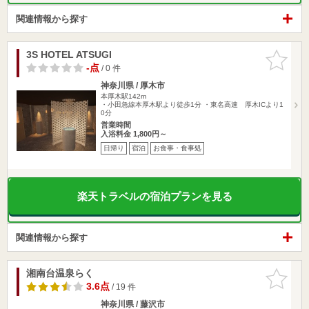
関連情報から探す
3S HOTEL ATSUGI
お気に入
りに追加
-点
/ 0 件
神奈川県 / 厚木市
本厚木駅142m
・小田急線本厚木駅より徒歩1分 ・東名高速 厚木ICより1
0分
営業時間
入浴料金 1,800円～
日帰り
宿泊
お食事・食事処
楽天トラベルの宿泊プランを見る
関連情報から探す
湘南台温泉らく
お気に入
りに追加
3.6点
/ 19 件
神奈川県 / 藤沢市