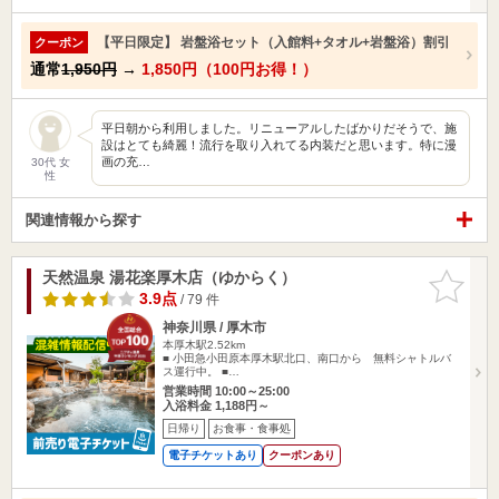
【平日限定】 岩盤浴セット（入館料+タオル+岩盤浴）割引
クーポン
通常
1,950円
→
1,850円（100円お得！）
平日朝から利用しました。リニューアルしたばかりだそうで、施
設はとても綺麗！流行を取り入れてる内装だと思います。特に漫
画の充…
30代 女
性
関連情報から探す
天然温泉 湯花楽厚木店（ゆからく）
お気に入
りに追加
3.9点
/ 79 件
神奈川県 / 厚木市
本厚木駅2.52km
■ 小田急小田原本厚木駅北口、南口から 無料シャトルバ
ス運行中。 ■…
営業時間 10:00～25:00
入浴料金 1,188円～
日帰り
お食事・食事処
電子チケットあり
クーポンあり