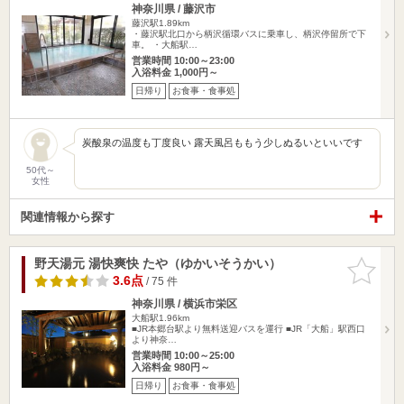
神奈川県 / 藤沢市
藤沢駅1.89km
・藤沢駅北口から柄沢循環バスに乗車し、柄沢停留所で下
車。 ・大船駅…
営業時間 10:00～23:00
入浴料金 1,000円～
日帰り
お食事・食事処
炭酸泉の温度も丁度良い 露天風呂ももう少しぬるいといいです
50代～
女性
関連情報から探す
野天湯元 湯快爽快 たや（ゆかいそうかい）
お気に入
りに追加
3.6点
/ 75 件
神奈川県 / 横浜市栄区
大船駅1.96km
■JR本郷台駅より無料送迎バスを運行 ■JR「大船」駅西口
より神奈…
営業時間 10:00～25:00
入浴料金 980円～
日帰り
お食事・食事処