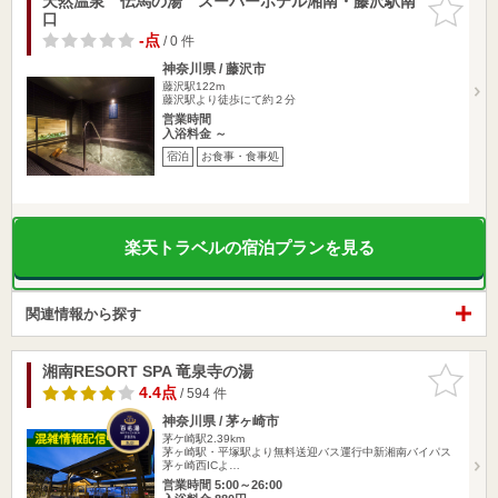
天然温泉 伝馬の湯 スーパーホテル湘南・藤沢駅南
お気に入
口
りに追加
-点
/ 0 件
神奈川県 / 藤沢市
藤沢駅122m
藤沢駅より徒歩にて約２分
営業時間
入浴料金 ～
宿泊
お食事・食事処
楽天トラベルの宿泊プランを見る
関連情報から探す
湘南RESORT SPA 竜泉寺の湯
お気に入
りに追加
4.4点
/ 594 件
神奈川県 / 茅ヶ崎市
茅ケ崎駅2.39km
茅ヶ崎駅・平塚駅より無料送迎バス運行中新湘南バイパス
茅ヶ崎西ICよ…
営業時間 5:00～26:00