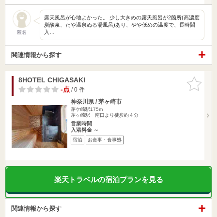
露天風呂が心地よかった。 少し大きめの露天風呂が2箇所(高濃度
炭酸泉、たや温泉ぬる湯風呂)あり、やや低めの温度で、長時間
入…
匿名
関連情報から探す
8HOTEL CHIGASAKI
お気に入
りに追加
-点
/ 0 件
神奈川県 / 茅ヶ崎市
茅ケ崎駅175m
茅ヶ崎駅 南口より徒歩約４分
営業時間
入浴料金 ～
宿泊
お食事・食事処
楽天トラベルの宿泊プランを見る
関連情報から探す