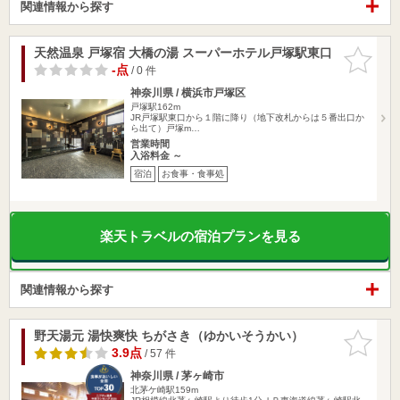
関連情報から探す
天然温泉 戸塚宿 大橋の湯 スーパーホテル戸塚駅東口
お気に入
りに追加
-点
/ 0 件
神奈川県 / 横浜市戸塚区
戸塚駅162m
JR戸塚駅東口から１階に降り（地下改札からは５番出口か
ら出て）戸塚m…
営業時間
入浴料金 ～
宿泊
お食事・食事処
楽天トラベルの宿泊プランを見る
関連情報から探す
野天湯元 湯快爽快 ちがさき（ゆかいそうかい）
お気に入
りに追加
3.9点
/ 57 件
神奈川県 / 茅ヶ崎市
北茅ケ崎駅159m