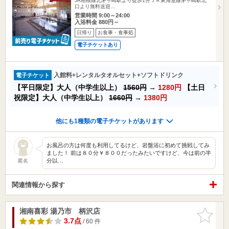
JR相模線北茅ヶ崎駅より徒歩1分ＪＲ東海道線茅ヶ崎駅北
口より無料送迎…
営業時間 9:00～24:00
入浴料金 880円～
日帰り
お食事・食事処
電子チケットあり
入館料+レンタルタオルセット+ソフトドリンク
電子チケット
【平日限定】大人（中学生以上）
1560円
→
1280円
【土日
祝限定】大人（中学生以上）
1660円
→
1380円
他にも1種類の電子チケットがあります
お風呂の方は何度も利用してるけど、岩盤浴に初めて挑戦してみ
ました！ 前は８０分￥８００だったみたいですけど、今は前の半
分以…
匿名
関連情報から探す
湘南喜彩 湯乃市 柄沢店
お気に入
りに追加
3.7点
/ 60 件