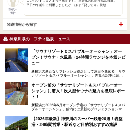
コンパクトにまとまった施設です。 露天風呂の開放感は抜群。
平日の午前中に利用しましたが、ほぼ『貸し切り』状態…
50代～
男性
関連情報から探す
神奈川県のニフティ温泉ニュース
「サウナリゾート＆スパ ブルーオーシャン」オー
プン！サウナ・水風呂・24時間ラウンジを本気レビ
ュー
新横浜の新たなリフレッシュ拠点として注目を集める「サウ
ナリゾート＆スパ ブルーオーシャン」。内覧会記事に続
き、今回は実際に体験してみたリアルな様子をレポートしま
す。サウナや水風呂の気持ちよさはもちろん、リラックスス
オープン前の「サウナリゾート＆スパ ブルーオー
ペースの過ごしやすさまで徹底チェック。新横浜エリアで日
シャン」に潜入！没入型サウナの魅力を徹底レポー
常の疲れをリセットしたい人、ライブやスポーツ観戦遠征組
は必見です。
ト！
新横浜に2026年6月オープン予定の「サウナリゾート＆スパ
ブルーオーシャン」。館内には最新のプロジェクションマッ
ピングが多用され、まるで世界を旅しているかのような圧倒
的な“没入感（イマーシブ）”を体験できます。
【2026年最新】神奈川のスーパー銭湯26選！岩盤
浴・24時間営業・駅近など目的別おすすめ施設