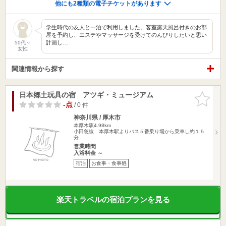
他にも2種類の電子チケットがあります
学生時代の友人と一泊で利用しました。客室露天風呂付きのお部
屋を予約し、エステやマッサージを受けてのんびりしたいと思い
計画し…
50代～
女性
関連情報から探す
日本郷土玩具の宿 アツギ・ミュージアム
お気に入
りに追加
-点
/ 0 件
神奈川県 / 厚木市
本厚木駅4.98km
小田急線 本厚木駅よりバス５番乗り場から乗車し約１５
分
営業時間
入浴料金 ～
宿泊
お食事・食事処
楽天トラベルの宿泊プランを見る