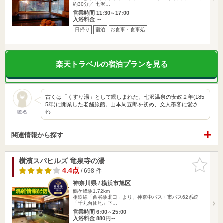
約30分／ 七沢…
営業時間 11:30～17:00
入浴料金 ～
日帰り
宿泊
お食事・食事処
楽天トラベルの宿泊プランを見る
古くは「くすり湯」として親しまれた、七沢温泉の安政２年(185
5年)に開業した老舗旅館。山本周五郎を初め、文人墨客に愛さ
れ…
匿名
関連情報から探す
横濱スパヒルズ 竜泉寺の湯
お気に入
りに追加
4.4点
/ 698 件
神奈川県 / 横浜市旭区
鶴ケ峰駅1.72km
相鉄線「西谷駅北口」より、神奈中バス・市バス62系統
「千丸台団地」下…
営業時間 6:00～25:00
入浴料金 880円～