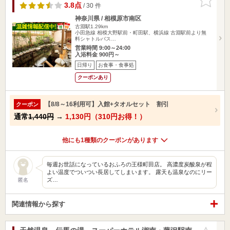
りに追加
3.8点
/ 30 件
神奈川県 / 相模原市南区
古淵駅1.29km
小田急線 相模大野駅前・町田駅、横浜線 古淵駅前より無
料シャトルバス…
営業時間 9:00～24:00
入浴料金 900円～
日帰り
お食事・食事処
クーポンあり
【8/8～16利用可】入館+タオルセット 割引
クーポン
通常
1,440円
→
1,130円（310円お得！）
他にも1種類のクーポンがあります
毎週お世話になっているおふろの王様町田店。 高濃度炭酸泉が程
よい温度でついつい長居してしまいます。 露天も温泉なのにリー
ズ…
匿名
関連情報から探す