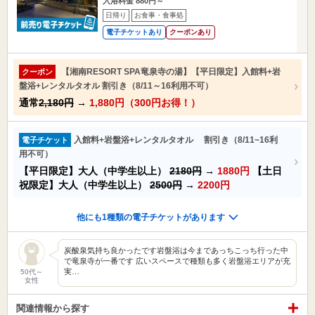
入浴料金 880円～
日帰り
お食事・食事処
電子チケットあり
クーポンあり
【湘南RESORT SPA竜泉寺の湯】【平日限定】入館料+岩
クーポン
盤浴+レンタルタオル 割引き（8/11～16利用不可）
通常
2,180円
→
1,880円（300円お得！）
入館料+岩盤浴+レンタルタオル 割引き（8/11~16利
電子チケット
用不可）
【平日限定】大人（中学生以上）
2180円
→
1880円
【土日
祝限定】大人（中学生以上）
2500円
→
2200円
他にも1種類の電子チケットがあります
炭酸泉気持ち良かったです岩盤浴は今まであっちこっち行った中
で竜泉寺が一番です 広いスペースで種類も多く岩盤浴エリアが充
実…
50代～
女性
関連情報から探す