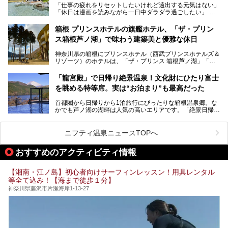
「仕事の疲れをリセットしたいけれど遠出する元気はない」
今回は、そんな大注目の施設に一足先にお邪魔し、その全貌
「休日は漫画を読みながら一日中ダラダラ過ごしたい」
を見学させていただきました！
「子ども連れでも気兼ねなく、家事を忘れてリフレッシュし
たい」
サウナ室の中に咲き誇る桜、魚たちが泳ぐ水風呂、そしてバ
箱根 プリンスホテルの旗艦ホテル、「ザ・プリン
リのビーチを思わせる休憩スペース…。驚きの連続だった館
ス箱根芦ノ湖」で味わう建築美と優雅な休日
そんな「癒やされたい」という願いを叶えてくれるのが、神
内の様子をレポートします！
奈川県のスーパー銭湯。
神奈川県の箱根にプリンスホテル（西武プリンスホテルズ＆
神奈川県には、サウナや岩盤浴、一日中遊べるエンタメ施設
リゾーツ）のホテルは、「ザ・プリンス 箱根芦ノ湖」「芦
など、“非日常”を味わえるスーパー銭湯が数多く揃っていま
ノ湖畔 蛸川温泉 龍宮殿」「箱根湯の花プリンスホテル」
す。しかし、選択肢が多いからこそ「どの施設か迷ってしま
「箱根仙石原プリンスホテル」と4軒あり、今回ご紹介する
う」という人も多いはず。
「龍宮殿」で日帰り絶景温泉！文化財にひたり富士
「ザ・プリンス 箱根芦ノ湖」は、その中でもフラッグシッ
を眺める特等席。実は“お泊まり”も最高だった
プ（旗艦）に位置づけられる特別なホテルです。
そこで今回は、神奈川県内の人気施設26選を「安さ」「岩
盤浴・漫画の充実度」「景色の良さ」「高級感」「深夜営
首都圏から日帰りから1泊旅行にぴったりな箱根温泉郷。な
昭和の日本を代表する建築家の一人、村野藤吾が芦ノ湖の畔
業」「駅近」など、目的別に厳選して紹介します。
かでも芦ノ湖の湖畔は人気の高いエリアです。「絶景日帰り
に建てた桃源郷のようなホテルがここ。自家源泉の温泉や、
今の気分にぴったりの施設を見つけて、最高のリフレッシュ
温泉 龍宮殿本館」は、露天風呂から芦ノ湖と富士山の両方
こだわりぬいた食もあわせて、このホテルの魅力をレポート
時間を過ごす参考にしていただけますと幸いです。
が楽しめるまさに眺望自慢の日帰り温泉。
します。
ニフティ温泉ニュースTOPへ
そしてここは全24室の「箱根 芦ノ湖畔蛸川温泉 龍宮殿」と
───
して宿泊もできます。宿泊者は「龍宮殿本館」の営業時間に
提供元：株式会社西武・プリンスホテルズワールドワイド
おすすめのアクティビティ情報
加えて、朝6時からの宿泊者専用時間帯にも「龍宮殿本館」
【PR】
のお風呂が利用できます。
この記事はザ・プリンス 箱根芦ノ湖のPR記事です。
【湘南・江ノ島】初心者向けサーフィンレッスン！用具レンタル
今回は日帰り温泉としての「絶景日帰り温泉 龍宮殿本館
等全て込み！【海まで徒歩１分】
（以下、龍宮殿本館）」と、旅館としての「箱根 芦ノ湖畔
蛸川温泉 龍宮殿（以下、龍宮殿）」の両方の魅力をたっぷ
神奈川県藤沢市片瀬海岸1-13-27
りお伝えします！
ここは箱根神社、九頭龍神社、白龍神社、箱根元宮と箱根の
4つの神社に囲まれたパワースポットです。
───