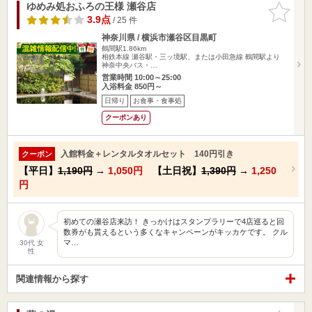
ゆめみ処おふろの王様 瀬谷店
お気に入
りに追加
3.9点
/ 25 件
神奈川県 / 横浜市瀬谷区目黒町
鶴間駅1.86km
相鉄本線 瀬谷駅・三ッ境駅、または小田急線 鶴間駅より
神奈中央バス・…
営業時間 10:00～25:00
入浴料金 850円～
日帰り
お食事・食事処
クーポンあり
入館料金＋レンタルタオルセット 140円引き
クーポン
【平日】
1,190円
→
1,050円
【土日祝】
1,390円
→
1,250
円
初めての瀬谷店来訪！ きっかけはスタンプラリーで4店巡ると回
数券がも貰えるという多くなキャンペーンがキッカケです。 クル
マ…
30代 女
性
関連情報から探す