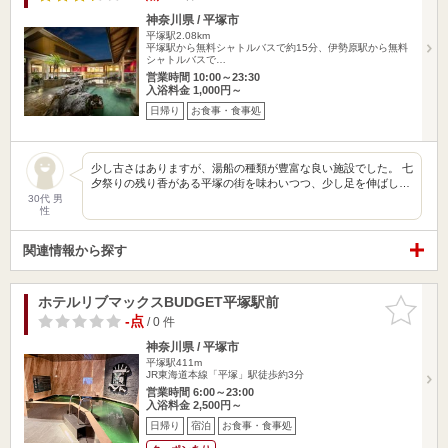
神奈川県 / 平塚市
平塚駅2.08km
平塚駅から無料シャトルバスで約15分、伊勢原駅から無料
シャトルバスで…
営業時間 10:00～23:30
入浴料金 1,000円～
日帰り
お食事・食事処
少し古さはありますが、湯船の種類が豊富な良い施設でした。 七
夕祭りの残り香がある平塚の街を味わいつつ、少し足を伸ばし…
30代 男
性
関連情報から探す
ホテルリブマックスBUDGET平塚駅前
お気に入
りに追加
-点
/ 0 件
神奈川県 / 平塚市
平塚駅411m
JR東海道本線「平塚」駅徒歩約3分
営業時間 6:00～23:00
入浴料金 2,500円～
日帰り
宿泊
お食事・食事処