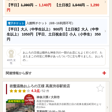
【平日】
1,390円
→
1,140円
【土日祝】
1,540円
→
1,290
円
入館料チケット（8/8~16利用不可）
電子チケット
【平日】大人（中学生以上）
900円
【土日祝】大人（中学
生以上）
1050円
【平日、土日祝全日】小人（小学生）
350
円
おふろの王様は都内も神奈川の一部のお店にもよく行くので、た
またまこの付近に用事があったついでに立ち寄りました。 おふろ
の…
40代 女
性
関連情報から探す
岩盤温熱おふろの王様 高座渋谷駅前店
お気に入
りに追加
4.3点
/ 52 件
神奈川県 / 大和市
高座渋谷駅99m
小田急江ノ島線高座渋谷駅西口目の前東名横浜町田ICより
約10km
営業時間 10:00～25:00