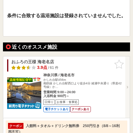
条件に合致する温浴施設は登録されていませんでした。
近くのオススメ施設
おふろの王様 海老名店
お気に入
りに追加
3.9点
/ 61 件
神奈川県 / 海老名市
かしわ台駅456m
相鉄線 かしわ台駅西口より徒歩4分 綾瀬中央通り（県道42
号線）か…
営業時間 9:00～24:00
入浴料金 900円～
日帰り
お食事・食事処
電子チケットあり
クーポンあり
入館料＋タオル＋ドリンク無料券 250円引き（8/8～16利
クーポン
用不可）