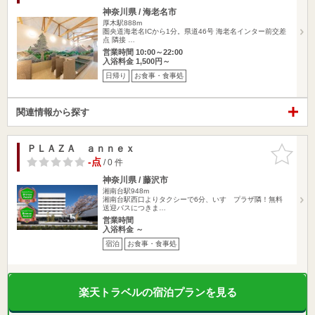
神奈川県 / 海老名市
厚木駅888m
圏央道海老名ICから1分。県道46号 海老名インター前交差
点 隣接 …
営業時間 10:00～22:00
入浴料金 1,500円～
日帰り
お食事・食事処
関連情報から探す
ＰＬＡＺＡ ａｎｎｅｘ
お気に入
りに追加
-点
/ 0 件
神奈川県 / 藤沢市
湘南台駅948m
湘南台駅西口よりタクシーで6分、いすゞプラザ隣！無料
送迎バスにつきま…
営業時間
入浴料金 ～
宿泊
お食事・食事処
楽天トラベルの宿泊プランを見る