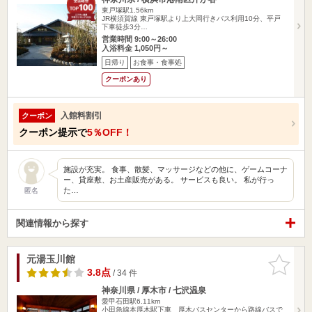
東戸塚駅1.56km
JR横須賀線 東戸塚駅より上大岡行きバス利用10分、平戸
下車徒歩3分…
営業時間 9:00～26:00
入浴料金 1,050円～
日帰り
お食事・食事処
クーポンあり
入館料割引
クーポン
クーポン提示で
5％OFF！
施設が充実。 食事、散髪、マッサージなどの他に、ゲームコーナ
ー、貸座敷、お土産販売がある。 サービスも良い。 私が行っ
た…
匿名
関連情報から探す
元湯玉川館
お気に入
りに追加
3.8点
/ 34 件
神奈川県 / 厚木市 / 七沢温泉
愛甲石田駅6.11km
小田急線本厚木駅下車 厚木バスセンターから路線バスで