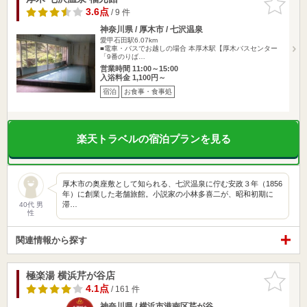
りに追加
3.6点
/ 9 件
神奈川県 / 厚木市 / 七沢温泉
愛甲石田駅6.07km
■電車・バスでお越しの場合 本厚木駅【厚木バスセンター
「9番のりば…
営業時間 11:00～15:00
入浴料金 1,100円～
宿泊
お食事・食事処
楽天トラベルの宿泊プランを見る
厚木市の奥座敷として知られる、七沢温泉に佇む安政３年（1856
年）に創業した老舗旅館。小説家の小林多喜二が、昭和初期に
滞…
40代 男
性
関連情報から探す
極楽湯 横浜芹が谷店
お気に入
りに追加
4.1点
/ 161 件
神奈川県 / 横浜市港南区芹が谷