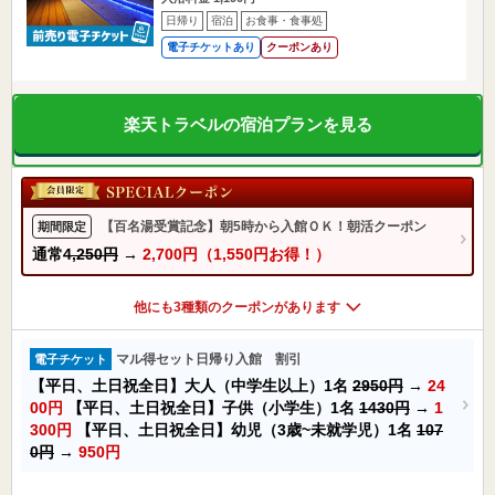
日帰り
宿泊
お食事・食事処
電子チケットあり
クーポンあり
楽天トラベルの宿泊プランを見る
【百名湯受賞記念】朝5時から入館ＯＫ！朝活クーポン
期間限定
通常
4,250円
→
2,700円（1,550円お得！）
他にも3種類のクーポンがあります
マル得セット日帰り入館 割引
電子チケット
【平日、土日祝全日】大人（中学生以上）1名
2950円
→
24
00円
【平日、土日祝全日】子供（小学生）1名
1430円
→
1
300円
【平日、土日祝全日】幼児（3歳~未就学児）1名
107
0円
→
950円