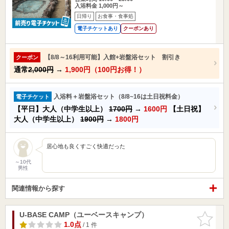
入浴料金 1,000円～
日帰り
お食事・食事処
電子チケットあり
クーポンあり
【8/8～16利用可能】入館+岩盤浴セット 割引き
クーポン
通常
2,000円
→
1,900円（100円お得！）
入浴料＋岩盤浴セット（8/8~16は土日祝料金）
電子チケット
【平日】大人（中学生以上）
1700円
→
1600円
【土日祝】
大人（中学生以上）
1900円
→
1800円
居心地も良くすごく快適だった
～10代
男性
関連情報から探す
U-BASE CAMP（ユーベースキャンプ）
お気に入
りに追加
1.0点
/ 1 件