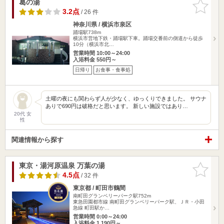
葛の湯
お気に入
りに追加
3.2点
/ 26 件
神奈川県 / 横浜市泉区
踊場駅738m
横浜市営地下鉄・踊場駅下車。踊場交番前の側道から徒歩
10分（横浜市北…
営業時間 10:00～24:00
入浴料金 550円～
日帰り
お食事・食事処
土曜の夜にも関わらず人が少なく、ゆっくりできました。 サウナ
ありで690円は破格だと思います。 新しい施設ではあり…
20代 女
性
関連情報から探す
東京・湯河原温泉 万葉の湯
お気に入
りに追加
4.5点
/ 32 件
東京都 / 町田市鶴間
南町田グランベリーパーク駅752m
東急田園都市線 南町田グランベリーパーク駅、ＪＲ・小田
急線 町田駅か…
営業時間 0:00～24:00
入浴料金 1,190円～