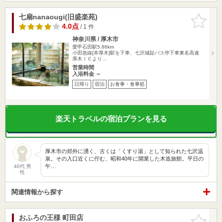
七扇nanaougi(旧盛楽苑)
お気に入
りに追加
4.0点
/ 1 件
神奈川県 / 厚木市
愛甲石田駅5.86km
小田急線[本厚木]駅を下車、七沢城趾バス停下車東名高速
厚木ＩＣより…
営業時間
入浴料金 ～
日帰り
宿泊
お食事・食事処
楽天トラベルの宿泊プランを見る
厚木市の郊外に湧く、古くは「くすり湯」として知られた七沢温
泉。その入口近くに佇む、昭和40年に開業した木造旅館。平日の
午…
40代 男
性
関連情報から探す
おふろの王様 町田店
お気に入