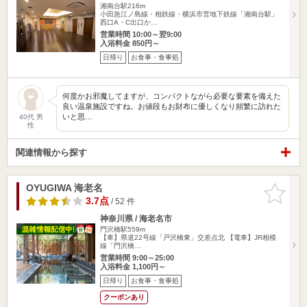
湘南台駅216m
小田急江ノ島線・相鉄線・横浜市営地下鉄線「湘南台駅」
西口A・C出口か…
営業時間 10:00～翌9:00
入浴料金 850円～
日帰り
お食事・食事処
何度かお邪魔してますが、コンパクトながら必要な要素を備えた
良い温泉施設ですね。お値段もお財布に優しくなり頻繁に訪れた
いと思…
40代 男
性
関連情報から探す
OYUGIWA 海老名
お気に入
りに追加
3.7点
/ 52 件
神奈川県 / 海老名市
門沢橋駅559m
【車】県道22号線「戸沢橋東」交差点北 【電車】JR相模
線「門沢橋…
営業時間 9:00～25:00
入浴料金 1,100円～
日帰り
お食事・食事処
クーポンあり