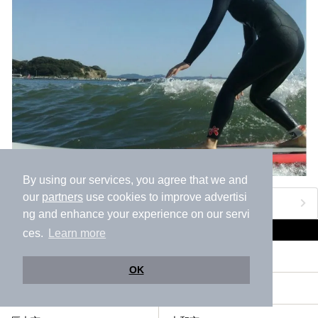
提供元：株式会社西武・プリンスホテルズワールドワイド
【PR】
この記事は箱根 芦ノ湖畔蛸川温泉 龍宮殿のPR記事です。
By using our services, you agree that we and
our
partners
use cookies to improve advertisi
おすすめのアクティビティをもっと見る
ng and enhance your experience on our servi
綾瀬市近隣の市区町村から同じテーマで探す
ces.
Learn more
茅ヶ崎市
逗子市
OK
三浦市
秦野市