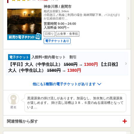
神奈川県 / 座間市
相武台前駅1.34km
小田急江ノ島線ご利用の場合 南林間駅下車、バス(ひばり
が丘経由日産行…
営業時間 9:00～24:00
入浴料金 900円～
日帰り
お食事・食事処
電子チケットあり
入館料+館内着セット 割引
電子チケット
【平日】大人（中学生以上）
1500円
→
1300円
【土日祝】
大人（中学生以上）
1580円
→
1380円
他にも1種類の電子チケットがあります
黒湯源泉の掛け流しがあります。加温なし、加水無しの黒湯源泉
が楽しめます。 掛け流し浴槽は３８．６度のぬる湯浴槽となって
いま…
匿名
関連情報から探す