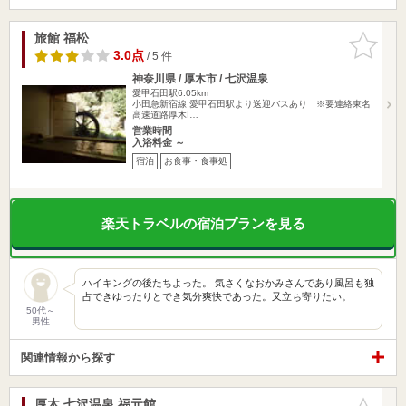
旅館 福松
お気に入
りに追加
3.0点
/ 5 件
神奈川県 / 厚木市 / 七沢温泉
愛甲石田駅6.05km
小田急新宿線 愛甲石田駅より送迎バスあり ※要連絡東名
高速道路厚木I…
営業時間
入浴料金 ～
宿泊
お食事・食事処
楽天トラベルの宿泊プランを見る
ハイキングの後たちよった。 気さくなおかみさんであり風呂も独
占できゆったりとでき気分爽快であった。又立ち寄りたい。
50代～
男性
関連情報から探す
厚木 七沢温泉 福元館
お気に入