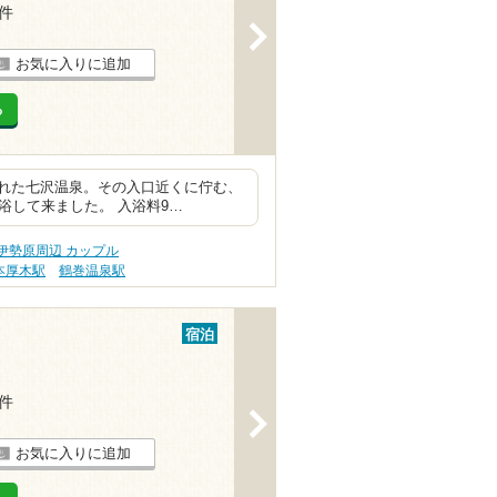
1件
>
お気に入りに追加
る
れた七沢温泉。その入口近くに佇む、
浴して来ました。 入浴料9…
伊勢原周辺 カップル
本厚木駅
鶴巻温泉駅
宿泊
5件
>
お気に入りに追加