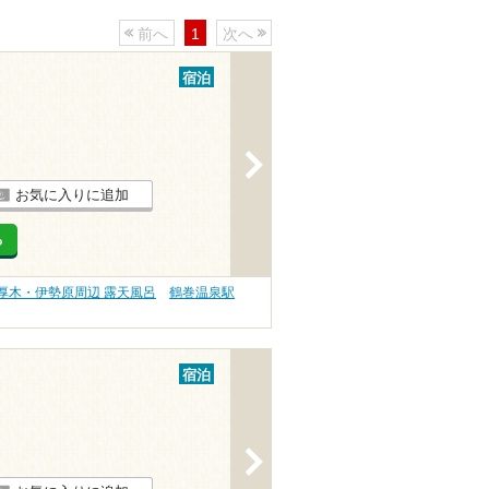
前へ
1
次へ
宿泊
>
お気に入りに追加
る
厚木・伊勢原周辺 露天風呂
鶴巻温泉駅
宿泊
>