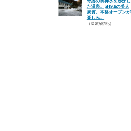
奇跡の御神水を沸かし
た温泉。pH9.6の美人
泉質。本格オープンが
楽しみ。
（温泉探訪記）