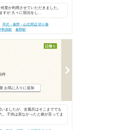
 何度か利用させていただきました。
ますが 久々に宿泊をし…
丹沢・秦野・山北周辺 切り傷
伊勢原駅
秦野駅
日帰り
>
56件
お気に入りに追加
思いましたが、女風呂はそこまででも
た。子供は居なかったと娘が言ってま