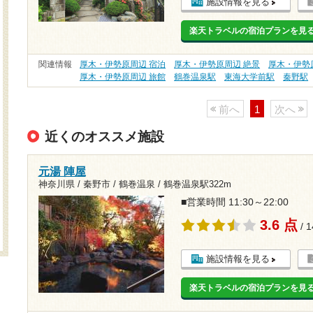
施設情報を見る
楽天トラベルの宿泊プランを見
関連情報
厚木・伊勢原周辺 宿泊
厚木・伊勢原周辺 絶景
厚木・伊勢
厚木・伊勢原周辺 旅館
鶴巻温泉駅
東海大学前駅
秦野駅
前へ
1
次へ
近くのオススメ施設
元湯 陣屋
神奈川県 / 秦野市 / 鶴巻温泉 /
鶴巻温泉駅322m
■営業時間 11:30～22:00
3.6 点
/ 
施設情報を見る
楽天トラベルの宿泊プランを見