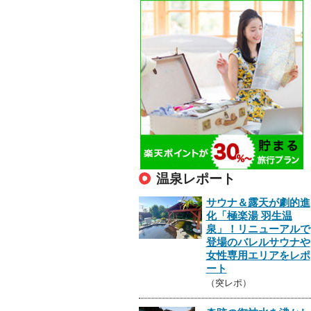
温泉レポート
サウナ＆露天が劇的進
化「極楽湯 羽生温
泉」！リニューアルで
登場のバレルサウナや
女性専用エリアをレポ
ート
（突レポ）