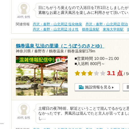
日にちがうろ覚えなので入浴日を7月1日としましたが
素敵なお庭と露天風呂を楽しみに利用させて頂いてい
40代 女性
関連情報
丹沢・秦野・山北周辺 塩化物泉
丹沢・秦野・山北周辺 宿泊
丹沢・秦野・山北周辺 冷え性
鶴巻温泉駅
東海大学前駅
鶴巻温泉 弘法の里湯（こうぼうのさとゆ）
神奈川県 / 秦野市 / 鶴巻温泉 /
鶴巻温泉駅179m
■営業時間 10:00～21:00
■入浴料 800円～
3.1 点
/ 
施設情報を見る
土曜日の夜7時前、駅近ということで混んでるかなと
なかったです。男風呂は混んでたと主人が言ってまし
40代 女性
し…