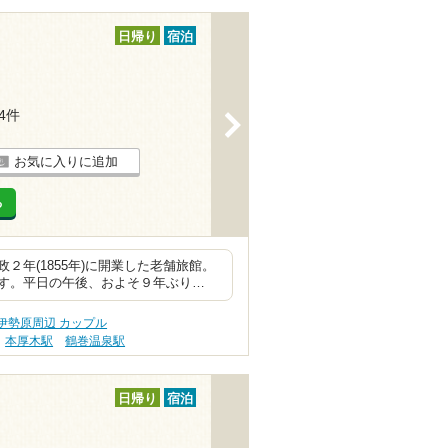
日帰り
宿泊
34件
>
お気に入りに追加
る
年(1855年)に開業した老舗旅館。
す。平日の午後、およそ９年ぶり…
伊勢原周辺 カップル
本厚木駅
鶴巻温泉駅
日帰り
宿泊