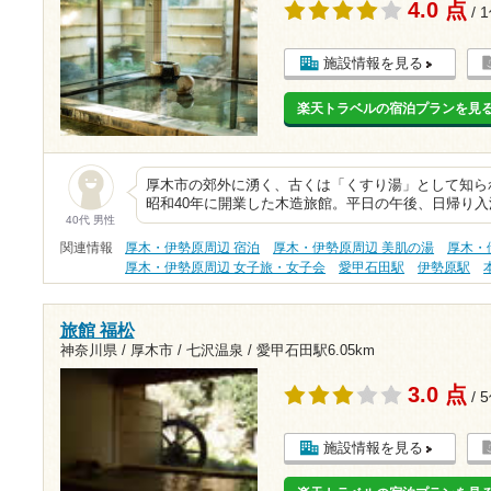
4.0 点
/ 
施設情報を見る
楽天トラベルの宿泊プランを見
厚木市の郊外に湧く、古くは「くすり湯」として知ら
昭和40年に開業した木造旅館。平日の午後、日帰り入
40代 男性
関連情報
厚木・伊勢原周辺 宿泊
厚木・伊勢原周辺 美肌の湯
厚木・
厚木・伊勢原周辺 女子旅・女子会
愛甲石田駅
伊勢原駅
旅館 福松
神奈川県 / 厚木市 / 七沢温泉 /
愛甲石田駅6.05km
3.0 点
/ 
施設情報を見る