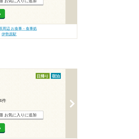
お気に入りに追加
る
原周辺 お食事・食事処
伊勢原駅
日帰り
宿泊
14件
>
お気に入りに追加
る