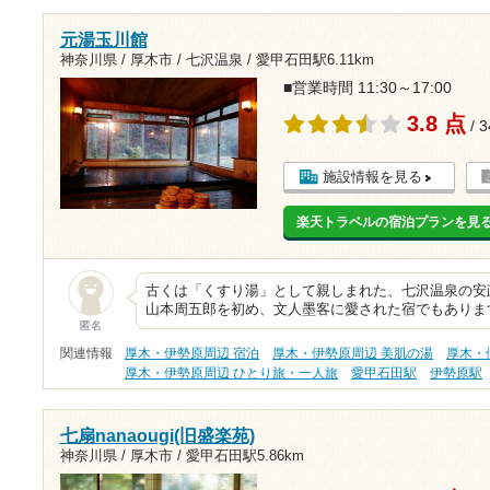
元湯玉川館
神奈川県 / 厚木市 / 七沢温泉 /
愛甲石田駅6.11km
■営業時間 11:30～17:00
3.8 点
/ 
施設情報を見る
楽天トラベルの宿泊プランを見
古くは「くすり湯」として親しまれた、七沢温泉の安政２
山本周五郎を初め、文人墨客に愛された宿でもありま
匿名
関連情報
厚木・伊勢原周辺 宿泊
厚木・伊勢原周辺 美肌の湯
厚木・
厚木・伊勢原周辺 ひとり旅・一人旅
愛甲石田駅
伊勢原駅
七扇nanaougi(旧盛楽苑)
神奈川県 / 厚木市 /
愛甲石田駅5.86km