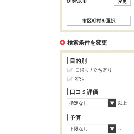
伊勢原市
変更
市区町村を選択
検索条件を変更
目的別
日帰り / 立ち寄り
宿泊
口コミ評価
指定なし
以上
予算
下限なし
～