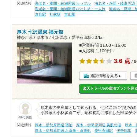
関連情報
海老名・座間・綾瀬周辺 カップル
海老名・座間・綾瀬周辺 
海老名・座間・綾瀬周辺 ひとり旅・一人旅
海老名・座間・
倉見駅
社家駅
宮山駅
厚木 七沢温泉 福元館
神奈川県 / 厚木市 / 七沢温泉 /
愛甲石田駅6.07km
■営業時間 11:00～15:00
■入浴料 1,100円～
3.6 点
/ 
施設情報を見る
楽天トラベルの宿泊プランを見
厚木市の奥座敷として知られる、七沢温泉に佇む安政３
小説家の小林多喜二が、昭和初期に滞在した部屋が今
40代 男性
関連情報
厚木・伊勢原周辺 宿泊
厚木・伊勢原周辺 美肌の湯
厚木・
厚木・伊勢原周辺 お食事・食事処
愛甲石田駅
伊勢原駅