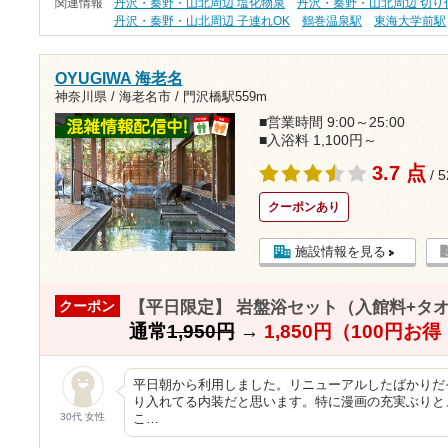
関連情報
丹沢・秦野・山北周辺 塩化物泉
丹沢・秦野・山北周辺 切り
丹沢・秦野・山北周辺 子連れOK
鶴巻温泉駅
東海大学前駅
OYUGIWA 海老名
神奈川県 / 海老名市 /
門沢橋駅559m
■営業時間 9:00～25:00
■入浴料 1,100円～
3.7 点
/ 
クーポンあり
施設情報を見る
【平日限定】 岩盤浴セット（入館料+タ
クーポン
通常
1,950円
→
1,850円（100円お
平日朝から利用しました。リニューアルしたばかりだ
り入れてる内装だと思います。特に漫画の充実ぶりと
30代 女性
こ…