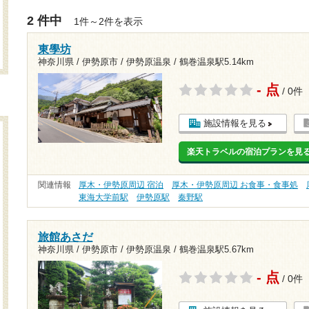
2 件中
1件～2件を表示
東學坊
神奈川県 / 伊勢原市 / 伊勢原温泉 /
鶴巻温泉駅5.14km
- 点
/ 0件
施設情報を見る
楽天トラベルの宿泊プランを見
関連情報
厚木・伊勢原周辺 宿泊
厚木・伊勢原周辺 お食事・食事処
東海大学前駅
伊勢原駅
秦野駅
旅館あさだ
神奈川県 / 伊勢原市 / 伊勢原温泉 /
鶴巻温泉駅5.67km
- 点
/ 0件