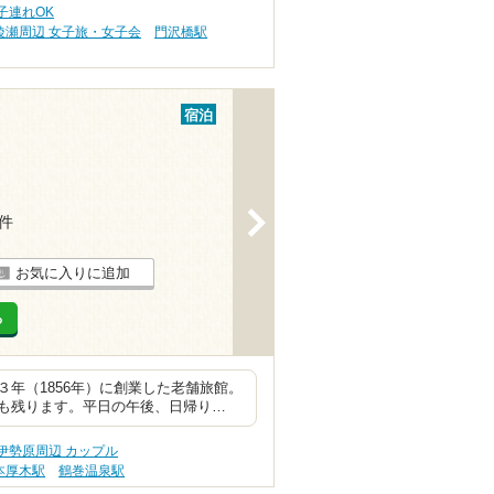
子連れOK
綾瀬周辺 女子旅・女子会
門沢橋駅
宿泊
>
9件
お気に入りに追加
る
年（1856年）に創業した老舗旅館。
も残ります。平日の午後、日帰り…
伊勢原周辺 カップル
本厚木駅
鶴巻温泉駅