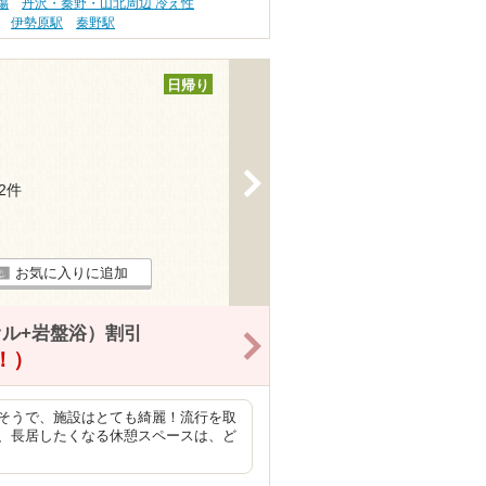
傷
丹沢・秦野・山北周辺 冷え性
伊勢原駅
秦野駅
日帰り
>
52件
お気に入りに追加
オル+岩盤浴）割引
>
得！）
そうで、施設はとても綺麗！流行を取
、長居したくなる休憩スペースは、ど