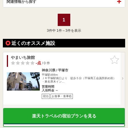
関連情報から探す
1
3
件中 1件～3件を表示
近くのオススメ施設
やまいち旅館
お気に入
りに追加
-点
/ 0 件
神奈川県 / 平塚市
平塚駅488m
ＪＲ平塚駅南口より 徒歩５分（平塚商工会議所斜め前）
・東名厚木イン…
営業時間
入浴料金 ～
宿泊
お食事・食事処
楽天トラベルの宿泊プランを見る