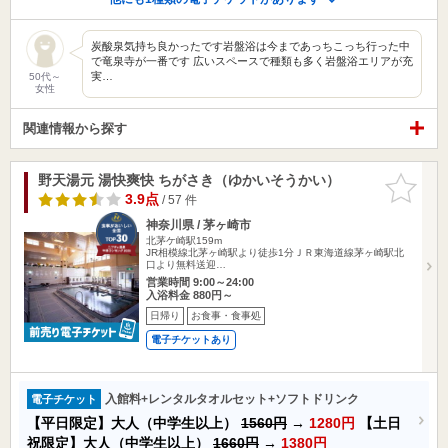
炭酸泉気持ち良かったです岩盤浴は今まであっちこっち行った中
で竜泉寺が一番です 広いスペースで種類も多く岩盤浴エリアが充
実…
50代～
女性
関連情報から探す
野天湯元 湯快爽快 ちがさき（ゆかいそうかい）
お気に入
りに追加
3.9点
/ 57 件
神奈川県 / 茅ヶ崎市
北茅ケ崎駅159m
JR相模線北茅ヶ崎駅より徒歩1分ＪＲ東海道線茅ヶ崎駅北
口より無料送迎…
営業時間 9:00～24:00
入浴料金 880円～
日帰り
お食事・食事処
電子チケットあり
入館料+レンタルタオルセット+ソフトドリンク
電子チケット
【平日限定】大人（中学生以上）
1560円
→
1280円
【土日
祝限定】大人（中学生以上）
1660円
→
1380円