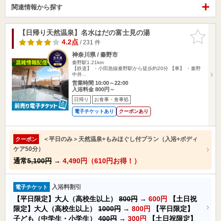
関連情報から探す
【日帰り天然温泉】名水はだの富士見の湯
お気に入
りに追加
4.2点
/ 231 件
神奈川県 / 秦野市
秦野駅1.21km
【鉄道】 ・小田急線秦野駅から徒歩約20分 【車】 ・秦野
中井…
営業時間 10:00～22:00
入浴料金 800円～
日帰り
お食事・食事処
電子チケットあり
クーポンあり
＜平日のみ＞天然温泉+もみほぐし付プラン（入浴+ボディ
クーポン
ケア50分）
通常
5,100円
→
4,490円（610円お得！）
入浴料割引
電子チケット
【平日限定】大人（高校生以上）
800円
→
600円
【土日祝
限定】大人（高校生以上）
1000円
→
800円
【平日限定】
子ども（中学生・小学生）
400円
→
300円
【土日祝限定】