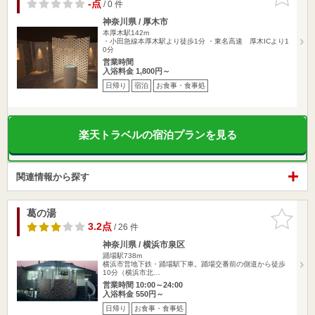
りに追加
-点
/ 0 件
神奈川県 / 厚木市
本厚木駅142m
・小田急線本厚木駅より徒歩1分 ・東名高速 厚木ICより1
0分
営業時間
入浴料金 1,800円～
日帰り
宿泊
お食事・食事処
楽天トラベルの宿泊プランを見る
関連情報から探す
葛の湯
お気に入
りに追加
3.2点
/ 26 件
神奈川県 / 横浜市泉区
踊場駅738m
横浜市営地下鉄・踊場駅下車。踊場交番前の側道から徒歩
10分（横浜市北…
営業時間 10:00～24:00
入浴料金 550円～
日帰り
お食事・食事処