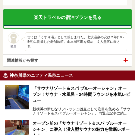
楽天トラベルの宿泊プランを見る
古くは「くすり湯」として親しまれた、七沢温泉の安政２年(185
5年)に開業した老舗旅館。山本周五郎を初め、文人墨客に愛さ
れ…
匿名
関連情報から探す
神奈川県のニフティ温泉ニュース
「サウナリゾート＆スパ ブルーオーシャン」オー
プン！サウナ・水風呂・24時間ラウンジを本気レビ
ュー
新横浜の新たなリフレッシュ拠点として注目を集める「サウ
ナリゾート＆スパ ブルーオーシャン」。内覧会記事に続
き、今回は実際に体験してみたリアルな様子をレポートしま
す。サウナや水風呂の気持ちよさはもちろん、リラックスス
オープン前の「サウナリゾート＆スパ ブルーオー
ペースの過ごしやすさまで徹底チェック。新横浜エリアで日
シャン」に潜入！没入型サウナの魅力を徹底レポー
常の疲れをリセットしたい人、ライブやスポーツ観戦遠征組
は必見です。