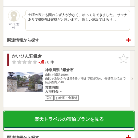
土曜の夜にも関わらず人が少なく、ゆっくりできました。 サウナ
ありで690円は破格だと思います。 新しい施設ではあり…
20代 女
性
関連情報から探す
かいひん荘鎌倉
お気に入
りに追加
-点
/ 0 件
神奈川県 / 鎌倉市
由比ヶ浜駅100m
由比ヶ浜駅から徒歩1分／海まで徒歩3分。長谷寺大仏まで
徒歩圏内／JR…
営業時間
入浴料金 ～
宿泊
お食事・食事処
楽天トラベルの宿泊プランを見る
関連情報から探す