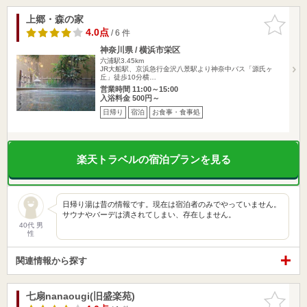
上郷・森の家
お気に入
りに追加
4.0点
/ 6 件
神奈川県 / 横浜市栄区
六浦駅3.45km
JR大船駅、京浜急行金沢八景駅より神奈中バス「源氏ヶ
丘」徒歩10分横…
営業時間 11:00～15:00
入浴料金 500円～
日帰り
宿泊
お食事・食事処
楽天トラベルの宿泊プランを見る
日帰り湯は昔の情報です。現在は宿泊者のみでやっていません。
サウナやバーデは潰されてしまい、存在しません。
40代 男
性
関連情報から探す
七扇nanaougi(旧盛楽苑)
お気に入
りに追加