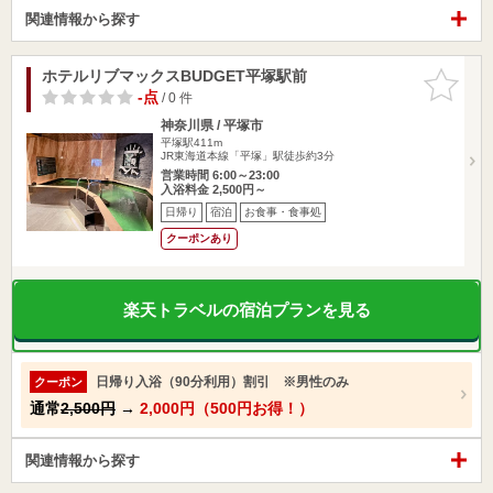
関連情報から探す
ホテルリブマックスBUDGET平塚駅前
お気に入
りに追加
-点
/ 0 件
神奈川県 / 平塚市
平塚駅411m
JR東海道本線「平塚」駅徒歩約3分
営業時間 6:00～23:00
入浴料金 2,500円～
日帰り
宿泊
お食事・食事処
クーポンあり
楽天トラベルの宿泊プランを見る
日帰り入浴（90分利用）割引 ※男性のみ
クーポン
通常
2,500円
→
2,000円（500円お得！）
関連情報から探す