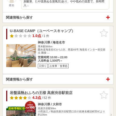
炭酸泉、たや温泉ぬる湯風呂)あり、やや低めの温度で、長時間
入…
匿名
関連情報から探す
U-BASE CAMP（ユーベースキャンプ）
お気に入
りに追加
1.0点
/ 1 件
神奈川県 / 海老名市
厚木駅888m
圏央道海老名ICから1分。県道46号 海老名インター前交差
点 隣接 …
営業時間 10:00～22:00
入浴料金 1,500円～
日帰り
お食事・食事処
関連情報から探す
岩盤温熱おふろの王様 高座渋谷駅前店
お気に入
りに追加
4.3点
/ 52 件
神奈川県 / 大和市
高座渋谷駅99m
小田急江ノ島線高座渋谷駅西口目の前東名横浜町田ICより
約10km