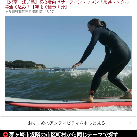
【湘南・江ノ島】初心者向けサーフィンレッスン！用具レンタル
今回は日帰り温泉としての「絶景日帰り温泉 龍宮殿本館
等全て込み！【海まで徒歩１分】
（以下、龍宮殿本館）」と、旅館としての「箱根 芦ノ湖畔
蛸川温泉 龍宮殿（以下、龍宮殿）」の両方の魅力をたっぷ
神奈川県藤沢市片瀬海岸1-13-27
りお伝えします！
ここは箱根神社、九頭龍神社、白龍神社、箱根元宮と箱根の
4つの神社に囲まれたパワースポットです。
───
提供元：株式会社西武・プリンスホテルズワールドワイド
【PR】
この記事は箱根 芦ノ湖畔蛸川温泉 龍宮殿のPR記事です。
おすすめのアクティビティをもっと見る
茅ヶ崎市近隣の市区町村から同じテーマで探す