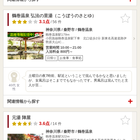
鶴巻温泉 弘法の里湯（こうぼうのさとゆ）
お気に入
りに追加
3.1点
/ 56 件
神奈川県 / 秦野市 / 鶴巻温泉
鶴巻温泉駅179m
小田急線鶴巻温泉駅下車 北口徒歩2分 新東名高速道路伊
勢原大山IC…
営業時間 10:00～21:00
入浴料金 800円～
日帰り
お食事・食事処
土曜日の夜7時前、駅近ということで混んでるかなと思いました
が、女風呂はそこまででもなかったです。男風呂は混んでたと主
人が言…
40代 女
性
関連情報から探す
元湯 陣屋
お気に入
りに追加
3.6点
/ 14 件
神奈川県 / 秦野市 / 鶴巻温泉
鶴巻温泉駅322m