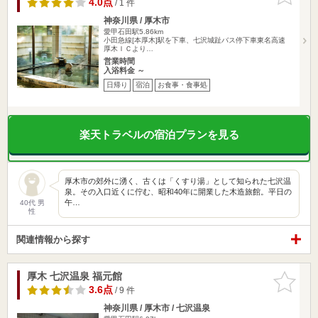
4.0点
/ 1 件
神奈川県 / 厚木市
愛甲石田駅5.86km
小田急線[本厚木]駅を下車、七沢城趾バス停下車東名高速
厚木ＩＣより…
営業時間
入浴料金 ～
日帰り
宿泊
お食事・食事処
楽天トラベルの宿泊プランを見る
厚木市の郊外に湧く、古くは「くすり湯」として知られた七沢温
泉。その入口近くに佇む、昭和40年に開業した木造旅館。平日の
午…
40代 男
性
関連情報から探す
厚木 七沢温泉 福元館
お気に入
りに追加
3.6点
/ 9 件
神奈川県 / 厚木市 / 七沢温泉