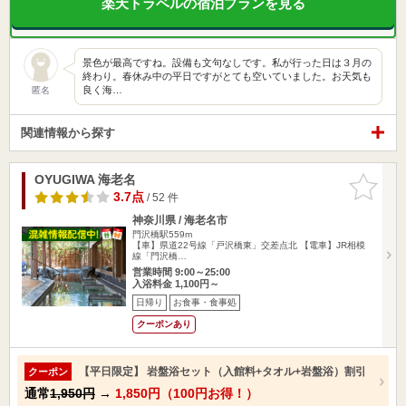
楽天トラベルの宿泊プランを見る
景色が最高ですね。設備も文句なしです。私が行った日は３月の
終わり。春休み中の平日ですがとても空いていました。お天気も
良く海…
匿名
関連情報から探す
OYUGIWA 海老名
お気に入
りに追加
3.7点
/ 52 件
神奈川県 / 海老名市
門沢橋駅559m
【車】県道22号線「戸沢橋東」交差点北 【電車】JR相模
線「門沢橋…
営業時間 9:00～25:00
入浴料金 1,100円～
日帰り
お食事・食事処
クーポンあり
【平日限定】 岩盤浴セット（入館料+タオル+岩盤浴）割引
クーポン
通常
1,950円
→
1,850円（100円お得！）