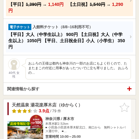
【平日】
1,390円
→
1,140円
【土日祝】
1,540円
→
1,290
円
入館料チケット（8/8~16利用不可）
電子チケット
【平日】大人（中学生以上）
900円
【土日祝】大人（中学
生以上）
1050円
【平日、土日祝全日】小人（小学生）
350
円
おふろの王様は都内も神奈川の一部のお店にもよく行くので、た
またまこの付近に用事があったついでに立ち寄りました。 おふろ
の…
40代 女
性
関連情報から探す
天然温泉 湯花楽厚木店（ゆからく）
お気に入
りに追加
3.9点
/ 79 件
神奈川県 / 厚木市
本厚木駅2.52km
■ 小田急小田原本厚木駅北口、南口から 無料シャトルバ
ス運行中。 ■…
営業時間 10:00～25:00