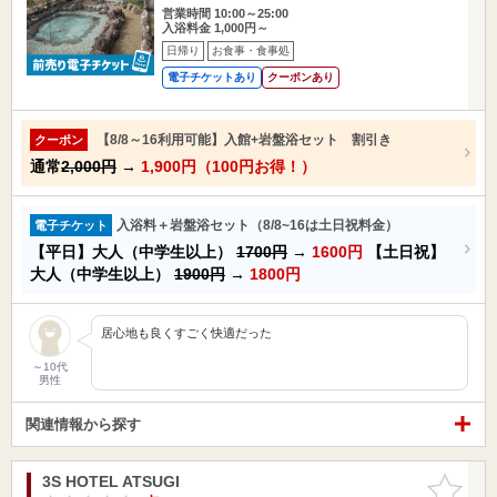
営業時間 10:00～25:00
入浴料金 1,000円～
日帰り
お食事・食事処
電子チケットあり
クーポンあり
【8/8～16利用可能】入館+岩盤浴セット 割引き
クーポン
通常
2,000円
→
1,900円（100円お得！）
入浴料＋岩盤浴セット（8/8~16は土日祝料金）
電子チケット
【平日】大人（中学生以上）
1700円
→
1600円
【土日祝】
大人（中学生以上）
1900円
→
1800円
居心地も良くすごく快適だった
～10代
男性
関連情報から探す
3S HOTEL ATSUGI
お気に入