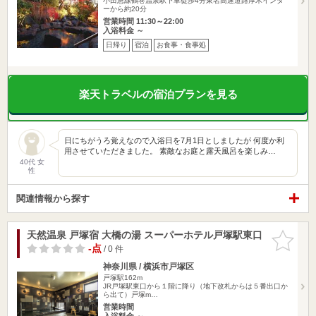
小田急線鶴巻温泉駅下車徒歩4分東名高速道路厚木インタ
ーから約20分
営業時間 11:30～22:00
入浴料金 ～
日帰り
宿泊
お食事・食事処
楽天トラベルの宿泊プランを見る
日にちがうろ覚えなので入浴日を7月1日としましたが 何度か利
用させていただきました。 素敵なお庭と露天風呂を楽しみ…
40代 女
性
関連情報から探す
天然温泉 戸塚宿 大橋の湯 スーパーホテル戸塚駅東口
お気に入
りに追加
-点
/ 0 件
神奈川県 / 横浜市戸塚区
戸塚駅162m
JR戸塚駅東口から１階に降り（地下改札からは５番出口か
ら出て）戸塚m…
営業時間
入浴料金 ～