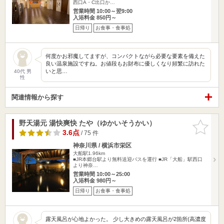
西口A・C出口か…
営業時間 10:00～翌9:00
入浴料金 850円～
日帰り
お食事・食事処
何度かお邪魔してますが、コンパクトながら必要な要素を備えた
良い温泉施設ですね。お値段もお財布に優しくなり頻繁に訪れた
いと思…
40代 男
性
関連情報から探す
野天湯元 湯快爽快 たや（ゆかいそうかい）
お気に入
りに追加
3.6点
/ 75 件
神奈川県 / 横浜市栄区
大船駅1.96km
■JR本郷台駅より無料送迎バスを運行 ■JR「大船」駅西口
より神奈…
営業時間 10:00～25:00
入浴料金 980円～
日帰り
お食事・食事処
露天風呂が心地よかった。 少し大きめの露天風呂が2箇所(高濃度