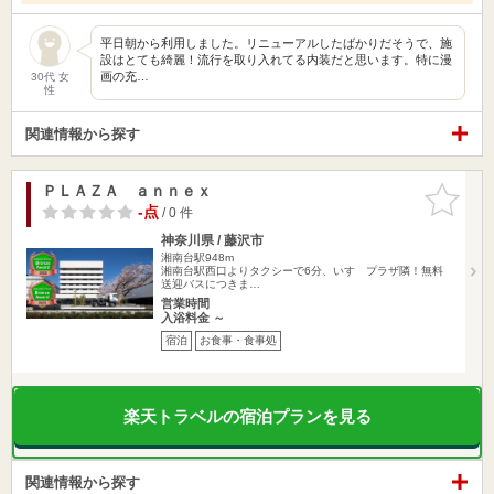
平日朝から利用しました。リニューアルしたばかりだそうで、施
設はとても綺麗！流行を取り入れてる内装だと思います。特に漫
画の充…
30代 女
性
関連情報から探す
ＰＬＡＺＡ ａｎｎｅｘ
お気に入
りに追加
-点
/ 0 件
神奈川県 / 藤沢市
湘南台駅948m
湘南台駅西口よりタクシーで6分、いすゞプラザ隣！無料
送迎バスにつきま…
営業時間
入浴料金 ～
宿泊
お食事・食事処
楽天トラベルの宿泊プランを見る
関連情報から探す