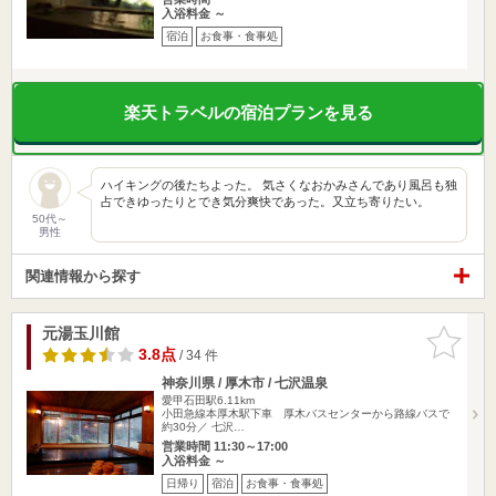
入浴料金 ～
宿泊
お食事・食事処
楽天トラベルの宿泊プランを見る
ハイキングの後たちよった。 気さくなおかみさんであり風呂も独
占できゆったりとでき気分爽快であった。又立ち寄りたい。
50代～
男性
関連情報から探す
元湯玉川館
お気に入
りに追加
3.8点
/ 34 件
神奈川県 / 厚木市 / 七沢温泉
愛甲石田駅6.11km
小田急線本厚木駅下車 厚木バスセンターから路線バスで
約30分／ 七沢…
営業時間 11:30～17:00
入浴料金 ～
日帰り
宿泊
お食事・食事処