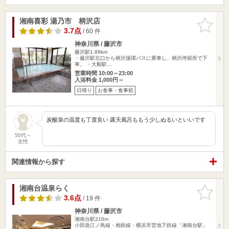
湘南喜彩 湯乃市 柄沢店
お気に入
りに追加
3.7点
/ 60 件
神奈川県 / 藤沢市
藤沢駅1.89km
・藤沢駅北口から柄沢循環バスに乗車し、柄沢停留所で下
車。 ・大船駅…
営業時間 10:00～23:00
入浴料金 1,000円～
日帰り
お食事・食事処
炭酸泉の温度も丁度良い 露天風呂ももう少しぬるいといいです
50代～
女性
関連情報から探す
湘南台温泉らく
お気に入
りに追加
3.6点
/ 19 件
神奈川県 / 藤沢市
湘南台駅216m
小田急江ノ島線・相鉄線・横浜市営地下鉄線「湘南台駅」