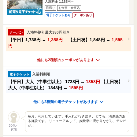
入浴料金 1,188円～
日帰り
お食事・食事処
電子チケットあり
クーポンあり
入浴料割引最大380円引き
クーポン
【平日】
1,738円
→
1,358円
【土日祝】
1,848円
→
1,595
円
他にも2種類のクーポンがあります
入浴料割引
電子チケット
【平日】大人（中学生以上）
1738円
→
1358円
【土日祝】
大人（中学生以上）
1848円
→
1595円
他にも2種類の電子チケットがあります
毎月、利用しています。手入れが行き届き、とても、清潔感のあ
る施設です。 リニューアルして、炭酸泉に浸かりながら、テレビ
が…
50代～
女性