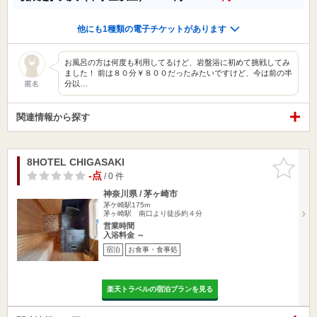
他にも1種類の電子チケットがあります
お風呂の方は何度も利用してるけど、岩盤浴に初めて挑戦してみ
ました！ 前は８０分￥８００だったみたいですけど、今は前の半
分以…
匿名
関連情報から探す
8HOTEL CHIGASAKI
お気に入
りに追加
-点
/ 0 件
神奈川県 / 茅ヶ崎市
茅ケ崎駅175m
茅ヶ崎駅 南口より徒歩約４分
営業時間
入浴料金 ～
宿泊
お食事・食事処
楽天トラベルの宿泊プランを見る