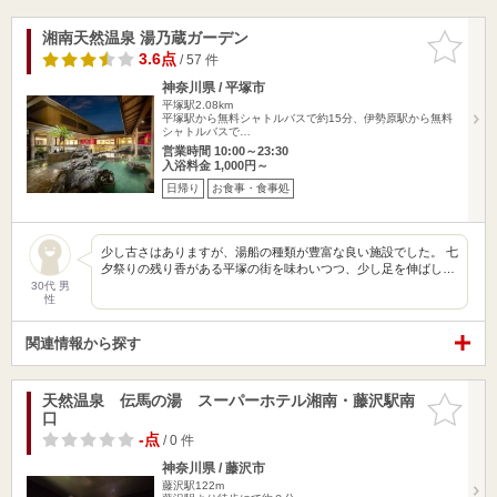
湘南天然温泉 湯乃蔵ガーデン
お気に入
りに追加
3.6点
/ 57 件
神奈川県 / 平塚市
平塚駅2.08km
平塚駅から無料シャトルバスで約15分、伊勢原駅から無料
シャトルバスで…
営業時間 10:00～23:30
入浴料金 1,000円～
日帰り
お食事・食事処
少し古さはありますが、湯船の種類が豊富な良い施設でした。 七
夕祭りの残り香がある平塚の街を味わいつつ、少し足を伸ばし…
30代 男
性
関連情報から探す
天然温泉 伝馬の湯 スーパーホテル湘南・藤沢駅南
お気に入
口
りに追加
-点
/ 0 件
神奈川県 / 藤沢市
藤沢駅122m