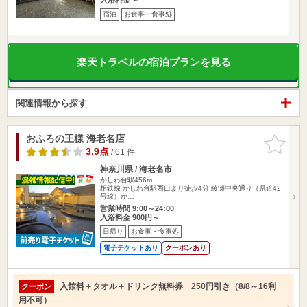
宿泊
お食事・食事処
楽天トラベルの宿泊プランを見る
関連情報から探す
おふろの王様 海老名店
お気に入
りに追加
3.9点
/ 61 件
神奈川県 / 海老名市
かしわ台駅456m
相鉄線 かしわ台駅西口より徒歩4分 綾瀬中央通り（県道42
号線）か…
営業時間 9:00～24:00
入浴料金 900円～
日帰り
お食事・食事処
電子チケットあり
クーポンあり
入館料＋タオル＋ドリンク無料券 250円引き（8/8～16利
クーポン
用不可）