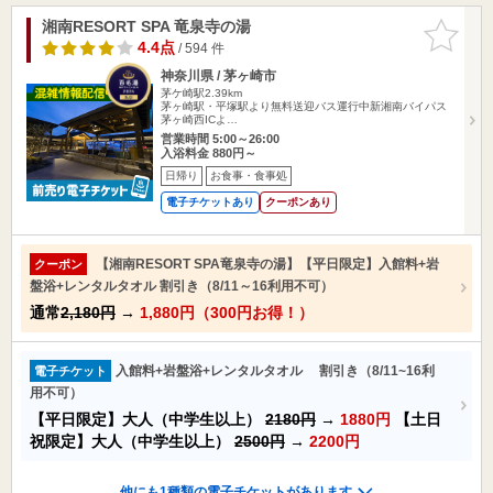
湘南RESORT SPA 竜泉寺の湯
お気に入
りに追加
4.4点
/ 594 件
神奈川県 / 茅ヶ崎市
茅ケ崎駅2.39km
茅ヶ崎駅・平塚駅より無料送迎バス運行中新湘南バイパス
茅ヶ崎西ICよ…
営業時間 5:00～26:00
入浴料金 880円～
日帰り
お食事・食事処
電子チケットあり
クーポンあり
【湘南RESORT SPA竜泉寺の湯】【平日限定】入館料+岩
クーポン
盤浴+レンタルタオル 割引き（8/11～16利用不可）
通常
2,180円
→
1,880円（300円お得！）
入館料+岩盤浴+レンタルタオル 割引き（8/11~16利
電子チケット
用不可）
【平日限定】大人（中学生以上）
2180円
→
1880円
【土日
祝限定】大人（中学生以上）
2500円
→
2200円
他にも1種類の電子チケットがあります