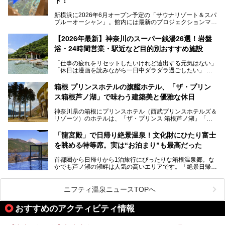
ト！
新横浜に2026年6月オープン予定の「サウナリゾート＆スパ
ブルーオーシャン」。館内には最新のプロジェクションマッ
ピングが多用され、まるで世界を旅しているかのような圧倒
的な“没入感（イマーシブ）”を体験できます。
【2026年最新】神奈川のスーパー銭湯26選！岩盤
浴・24時間営業・駅近など目的別おすすめ施設
「仕事の疲れをリセットしたいけれど遠出する元気はない」
今回は、そんな大注目の施設に一足先にお邪魔し、その全貌
「休日は漫画を読みながら一日中ダラダラ過ごしたい」
を見学させていただきました！
「子ども連れでも気兼ねなく、家事を忘れてリフレッシュし
たい」
サウナ室の中に咲き誇る桜、魚たちが泳ぐ水風呂、そしてバ
箱根 プリンスホテルの旗艦ホテル、「ザ・プリン
リのビーチを思わせる休憩スペース…。驚きの連続だった館
ス箱根芦ノ湖」で味わう建築美と優雅な休日
そんな「癒やされたい」という願いを叶えてくれるのが、神
内の様子をレポートします！
奈川県のスーパー銭湯。
神奈川県の箱根にプリンスホテル（西武プリンスホテルズ＆
神奈川県には、サウナや岩盤浴、一日中遊べるエンタメ施設
リゾーツ）のホテルは、「ザ・プリンス 箱根芦ノ湖」「芦
など、“非日常”を味わえるスーパー銭湯が数多く揃っていま
ノ湖畔 蛸川温泉 龍宮殿」「箱根湯の花プリンスホテル」
す。しかし、選択肢が多いからこそ「どの施設か迷ってしま
「箱根仙石原プリンスホテル」と4軒あり、今回ご紹介する
う」という人も多いはず。
「龍宮殿」で日帰り絶景温泉！文化財にひたり富士
「ザ・プリンス 箱根芦ノ湖」は、その中でもフラッグシッ
を眺める特等席。実は“お泊まり”も最高だった
プ（旗艦）に位置づけられる特別なホテルです。
そこで今回は、神奈川県内の人気施設26選を「安さ」「岩
盤浴・漫画の充実度」「景色の良さ」「高級感」「深夜営
首都圏から日帰りから1泊旅行にぴったりな箱根温泉郷。な
昭和の日本を代表する建築家の一人、村野藤吾が芦ノ湖の畔
業」「駅近」など、目的別に厳選して紹介します。
かでも芦ノ湖の湖畔は人気の高いエリアです。「絶景日帰り
に建てた桃源郷のようなホテルがここ。自家源泉の温泉や、
今の気分にぴったりの施設を見つけて、最高のリフレッシュ
温泉 龍宮殿本館」は、露天風呂から芦ノ湖と富士山の両方
こだわりぬいた食もあわせて、このホテルの魅力をレポート
時間を過ごす参考にしていただけますと幸いです。
が楽しめるまさに眺望自慢の日帰り温泉。
します。
ニフティ温泉ニュースTOPへ
そしてここは全24室の「箱根 芦ノ湖畔蛸川温泉 龍宮殿」と
───
して宿泊もできます。宿泊者は「龍宮殿本館」の営業時間に
提供元：株式会社西武・プリンスホテルズワールドワイド
おすすめのアクティビティ情報
加えて、朝6時からの宿泊者専用時間帯にも「龍宮殿本館」
【PR】
のお風呂が利用できます。
この記事はザ・プリンス 箱根芦ノ湖のPR記事です。