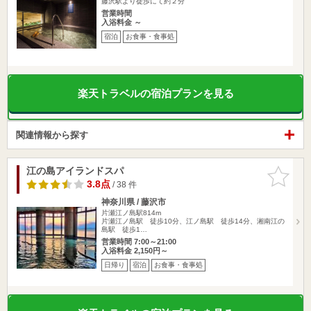
藤沢駅より徒歩にて約２分
営業時間
入浴料金 ～
宿泊
お食事・食事処
楽天トラベルの宿泊プランを見る
関連情報から探す
江の島アイランドスパ
お気に入
りに追加
3.8点
/ 38 件
神奈川県 / 藤沢市
片瀬江ノ島駅814m
片瀬江ノ島駅 徒歩10分、江ノ島駅 徒歩14分、湘南江の
島駅 徒歩1…
営業時間 7:00～21:00
入浴料金 2,150円～
日帰り
宿泊
お食事・食事処