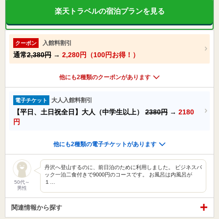
楽天トラベルの宿泊プランを見る
入館料割引
クーポン
通常
2,380円
→
2,280円（100円お得！）
他にも2種類のクーポンがあります
大人入館料割引
電子チケット
【平日、土日祝全日】大人（中学生以上）
2380円
→
2180
円
他にも2種類の電子チケットがあります
丹沢へ登山するのに、前日泊のために利用しました。 ビジネスパ
ック一泊二食付きで9000円のコースです。 お風呂は内風呂が
１…
50代～
男性
関連情報から探す