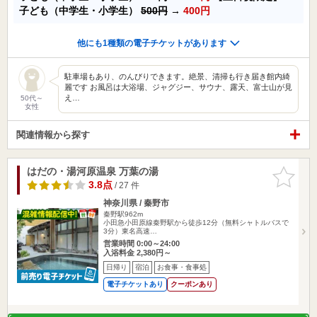
子ども（中学生・小学生）
500円
→
400円
他にも1種類の電子チケットがあります
駐車場もあり、のんびりできます。絶景、清掃も行き届き館内綺
麗です お風呂は大浴場、ジャグジー、サウナ、露天、富士山が見
え…
50代～
女性
関連情報から探す
はだの・湯河原温泉 万葉の湯
お気に入
りに追加
3.8点
/ 27 件
神奈川県 / 秦野市
秦野駅962m
小田急小田原線秦野駅から徒歩12分（無料シャトルバスで
3分）東名高速…
営業時間 0:00～24:00
入浴料金 2,380円～
日帰り
宿泊
お食事・食事処
電子チケットあり
クーポンあり