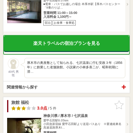
愛甲石田駅6.07km
■電車・バスでお越しの場合 本厚木駅【厚木バスセンター
「9番のりば…
営業時間 11:00～15:00
入浴料金 1,100円～
宿泊
お食事・食事処
楽天トラベルの宿泊プランを見る
厚木市の奥座敷として知られる、七沢温泉に佇む安政３年（1856
年）に創業した老舗旅館。小説家の小林多喜二が、昭和初期に
滞…
40代 男
性
関連情報から探す
旅館 福松
お気に入
りに追加
3.0点
/ 5 件
神奈川県 / 厚木市 / 七沢温泉
愛甲石田駅6.05km
小田急新宿線 愛甲石田駅より送迎バスあり ※要連絡東名
高速道路厚木I…
営業時間