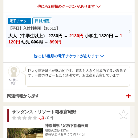
他にも2種類のクーポンがあります
日付指定
電子チケット
【平日】入館料割引【10511】
大人（中学生以上）
2730円
→
2130円
小学生
1320円
→
1
120円
幼児
990円
→
890円
他にも6種類の電子チケットがあります
巨大な露天風呂が魅力的です。庭園も大きく開放的で良い温泉で
す。一階のロビーも広く清潔です。お土産も充実しています
50代～
男性
関連情報から探す
サンダンス・リゾート箱根宮城野
お気に入
りに追加
-点
/ 0 件
神奈川県 / 足柄下郡箱根町
彫刻の森駅837m
強羅駅よりお車にて約１０分