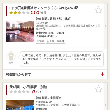
山北町健康福祉センターさくらふれあいの郷
お気に入
りに追加
2.7点
/ 6 件
神奈川県 / 足柄上郡山北町
山北駅61m
JR御殿場線山北駅からすぐ東名高速道路大井松田ICから国
道246号、…
営業時間 11:00～20:00
入浴料金 600円～
日帰り
お食事・食事処
仕事の通り道で、良い所を見付けました！普通の銭湯で、露天が
あり大変綺麗にしてます！ なんと４００円で汗が流せるのですか
ら上…
匿名
関連情報から探す
天成園 小田原駅 別館
お気に入
りに追加
-点
/ 0 件
神奈川県 / 小田原市
小田原駅139m
小田原駅より徒歩3分（ミナカ小田原内）
営業時間