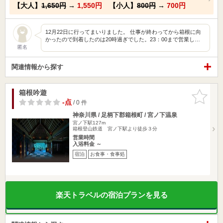
【大人】
1,650円
→
1,550円
【小人】
800円
→
700円
12月22日に行ってまいりました。 仕事が終わってから箱根に向
かったので到着したのは20時過ぎでした。23：00まで営業し…
匿名
関連情報から探す
箱根吟遊
お気に入
りに追加
-点
/ 0 件
神奈川県 / 足柄下郡箱根町 / 宮ノ下温泉
宮ノ下駅127m
箱根登山鉄道 宮ノ下駅より徒歩３分
営業時間
入浴料金 ～
宿泊
お食事・食事処
楽天トラベルの宿泊プランを見る