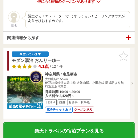
他にも4種類のクーポンがあります
浴室から！エレベーターで!!うすっくらい！ヒーリングサウナが
ありぜひおすすめです。
匿名
関連情報から探す
お気に入
今空いています
りに追加
モダン湯治 おんりーゆー
4.1点
/ 127 件
神奈川県 / 南足柄市
大雄山駅2.55km
伊豆箱根鉄道大雄山線 大雄山駅、小田急線 開成駅より無
料送迎あり東名…
営業時間 10:00～20:00
入浴料金 2,420円～
日帰り
宿泊
お食事・食事処
電子チケットあり
クーポンあり
楽天トラベルの宿泊プランを見る