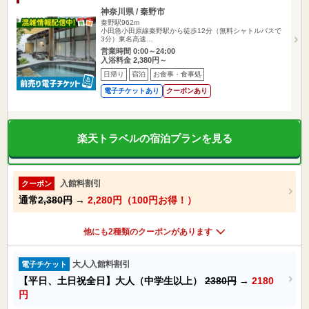
神奈川県 / 秦野市
秦野駅962m
小田急小田原線秦野駅から徒歩12分（無料シャトルバスで
3分）東名高速…
営業時間 0:00～24:00
入浴料金 2,380円～
日帰り
宿泊
お食事・食事処
電子チケットあり
クーポンあり
楽天トラベルの宿泊プランを見る
入館料割引
クーポン
通常
2,380円
→
2,280円（100円お得！）
他にも2種類のクーポンがあります
大人入館料割引
電子チケット
【平日、土日祝全日】大人（中学生以上）
2380円
→
2180
円