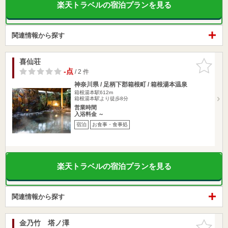
楽天トラベルの宿泊プランを見る
関連情報から探す
喜仙荘
お気に入
りに追加
-点
/ 2 件
神奈川県 / 足柄下郡箱根町 / 箱根湯本温泉
箱根湯本駅612m
箱根湯本駅より徒歩8分
営業時間
入浴料金 ～
宿泊
お食事・食事処
楽天トラベルの宿泊プランを見る
関連情報から探す
金乃竹 塔ノ澤
お気に入