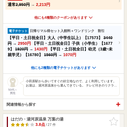
通常
2,950円
→
2,213円
他にも4種類のクーポンがあります
日帰りマル得セット入館料＋ワンドリンク 割引
電子チケット
【平日・土日祝全日】大人（中学生以上）【17573】
3440
円
→
2950円
【平日・土日祝全日】子供（小学生）【1677
9】
1920円
→
1430円
【平日・土日祝全日】幼児（3歳~未
就学児）【16780】
1560円
→
1070円
他にも2種類の電子チケットがあります
小田原駅から歩いてすぐの好立地なので、よく利用しています。
お湯は、湯河原温泉から運んできている。 テレビ付きのリクラ…
50代～
男性
関連情報から探す
はだの・湯河原温泉 万葉の湯
お気に入
りに追加
3.8点
/ 27 件