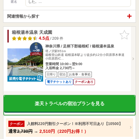
した。…
匿名
関連情報から探す
箱根湯本温泉 天成園
お気に入
りに追加
4.5点
/ 209 件
神奈川県 / 足柄下郡箱根町 / 箱根湯本温泉
塔ノ沢駅651m
箱根登山鉄道 箱根湯本駅より徒歩約12分小田原厚木車道
小田原西IC…
営業時間 10:00～翌9:00
入浴料金 2,730円～
日帰り
宿泊
お食事・食事処
電子チケットあり
クーポンあり
楽天トラベルの宿泊プランを見る
入館料220円割引クーポン！※利用不可日あり【10500】
クーポン
通常
2,730円
→
2,510円（220円お得！）