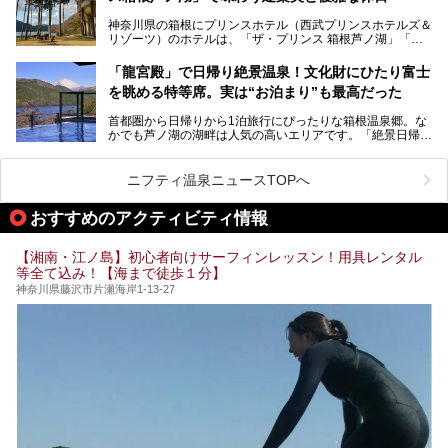
内の様子をレポートします！
奈川県のスーパー銭湯。
神奈川県の箱根にプリンスホテル（西武プリンスホテルズ＆
神奈川県には、サウナや岩盤浴、一日中遊べるエンタメ施設
リゾーツ）のホテルは、「ザ・プリンス 箱根芦ノ湖」「芦
など、“非日常”を味わえるスーパー銭湯が数多く揃っていま
ノ湖畔 蛸川温泉 龍宮殿」「箱根湯の花プリンスホテル」
す。しかし、選択肢が多いからこそ「どの施設か迷ってしま
「箱根仙石原プリンスホテル」と4軒あり、今回ご紹介する
う」という人も多いはず。
「龍宮殿」で日帰り絶景温泉！文化財にひたり富士
「ザ・プリンス 箱根芦ノ湖」は、その中でもフラッグシッ
を眺める特等席。実は“お泊まり”も最高だった
プ（旗艦）に位置づけられる特別なホテルです。
そこで今回は、神奈川県内の人気施設26選を「安さ」「岩
盤浴・漫画の充実度」「景色の良さ」「高級感」「深夜営
首都圏から日帰りから1泊旅行にぴったりな箱根温泉郷。な
昭和の日本を代表する建築家の一人、村野藤吾が芦ノ湖の畔
業」「駅近」など、目的別に厳選して紹介します。
かでも芦ノ湖の湖畔は人気の高いエリアです。「絶景日帰り
に建てた桃源郷のようなホテルがここ。自家源泉の温泉や、
今の気分にぴったりの施設を見つけて、最高のリフレッシュ
温泉 龍宮殿本館」は、露天風呂から芦ノ湖と富士山の両方
こだわりぬいた食もあわせて、このホテルの魅力をレポート
時間を過ごす参考にしていただけますと幸いです。
が楽しめるまさに眺望自慢の日帰り温泉。
します。
ニフティ温泉ニュースTOPへ
そしてここは全24室の「箱根 芦ノ湖畔蛸川温泉 龍宮殿」と
───
して宿泊もできます。宿泊者は「龍宮殿本館」の営業時間に
提供元：株式会社西武・プリンスホテルズワールドワイド
おすすめのアクティビティ情報
加えて、朝6時からの宿泊者専用時間帯にも「龍宮殿本館」
【PR】
のお風呂が利用できます。
この記事はザ・プリンス 箱根芦ノ湖のPR記事です。
【湘南・江ノ島】初心者向けサーフィンレッスン！用具レンタル
今回は日帰り温泉としての「絶景日帰り温泉 龍宮殿本館
等全て込み！【海まで徒歩１分】
（以下、龍宮殿本館）」と、旅館としての「箱根 芦ノ湖畔
蛸川温泉 龍宮殿（以下、龍宮殿）」の両方の魅力をたっぷ
神奈川県藤沢市片瀬海岸1-13-27
りお伝えします！
ここは箱根神社、九頭龍神社、白龍神社、箱根元宮と箱根の
4つの神社に囲まれたパワースポットです。
───
提供元：株式会社西武・プリンスホテルズワールドワイド
【PR】
この記事は箱根 芦ノ湖畔蛸川温泉 龍宮殿のPR記事です。