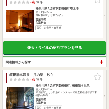
りに追加
-点
/ 0 件
神奈川県 / 足柄下郡箱根町塔之澤
塔ノ沢駅484m
箱根湯本駅より車で約5分
営業時間
入浴料金 ～
宿泊
お食事・食事処
楽天トラベルの宿泊プランを見る
関連情報から探す
箱根湯本温泉 月の宿 紗ら
お気に入
りに追加
-点
/ 0 件
神奈川県 / 足柄下郡箱根町 / 箱根湯本温泉
塔ノ沢駅697m
JR新宿駅より小田急ロマンスカーで終点箱根湯本駅下車
徒歩約10分
営業時間
入浴料金 ～
宿泊
お食事・食事処