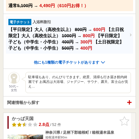
通常
5,100円
→
4,490円（610円お得！）
入浴料割引
電子チケット
【平日限定】大人（高校生以上）
800円
→
600円
【土日祝
限定】大人（高校生以上）
1000円
→
800円
【平日限定】
子ども（中学生・小学生）
400円
→
300円
【土日祝限定】
子ども（中学生・小学生）
500円
→
400円
他にも1種類の電子チケットがあります
駐車場もあり、のんびりできます。絶景、清掃も行き届き館内綺
麗です お風呂は大浴場、ジャグジー、サウナ、露天、富士山が見
え…
50代～
女性
関連情報から探す
かっぱ天国
お気に入
りに追加
2.8点
/ 52 件
神奈川県 / 足柄下郡箱根町 / 箱根湯本温泉
箱根湯本駅80m