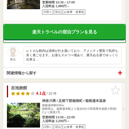
営業時間 10:30～17:00
入浴料金 1,980円～
日帰り
宿泊
お食事・食事処
楽天トラベルの宿泊プランを見る
レトロな館内は清掃が行き届いており、アメニティ豊富で気持ち
良く過ごせます。お湯もヌルつべ感あり、露天ぬる湯でゆっくり
出来ま…
匿名
関連情報から探す
吉池旅館
お気に入
りに追加
4.1点
/ 10 件
神奈川県 / 足柄下郡箱根町 / 箱根湯本温泉
箱根湯本駅608m
箱根登山 箱根湯本駅より徒歩6分小田原厚木道路小田原I
Cより国道1号…
営業時間 13:00～22:00
入浴料金 2,200円～
日帰り
宿泊
お食事・食事処