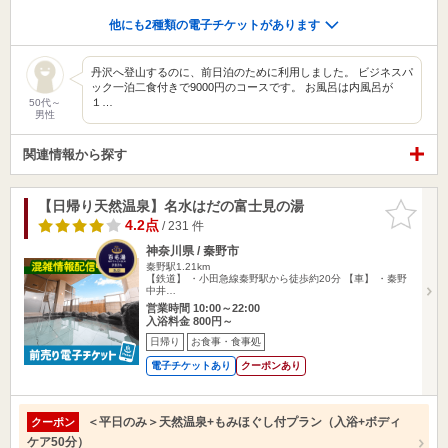
他にも2種類の電子チケットがあります
丹沢へ登山するのに、前日泊のために利用しました。 ビジネスパ
ック一泊二食付きで9000円のコースです。 お風呂は内風呂が
１…
50代～
男性
関連情報から探す
【日帰り天然温泉】名水はだの富士見の湯
お気に入
りに追加
4.2点
/ 231 件
神奈川県 / 秦野市
秦野駅1.21km
【鉄道】 ・小田急線秦野駅から徒歩約20分 【車】 ・秦野
中井…
営業時間 10:00～22:00
入浴料金 800円～
日帰り
お食事・食事処
電子チケットあり
クーポンあり
＜平日のみ＞天然温泉+もみほぐし付プラン（入浴+ボディ
クーポン
ケア50分）