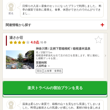
日帰りの入浴＋昼食のセットになったプランで利用しました。 料
亭の個室で浴衣に着替え、食事、休憩ができたのでのんびりでき
まし…
匿名
関連情報から探す
湯さか荘
お気に入
りに追加
4.0点
/ 6 件
神奈川県 / 足柄下郡箱根町 / 箱根湯本温泉
塔ノ沢駅771m
箱根湯本駅改札を出て左の出口を直進します。駅と連結し
た横断デッキを国…
営業時間
入浴料金 ～
宿泊
お食事・食事処
楽天トラベルの宿泊プランを見る
温泉は柔らかい泉質で、箱根の山々を見ながら長湯してしまいま
した。料理は板前さんの気遣いが感じられ、素材の味を楽しめま