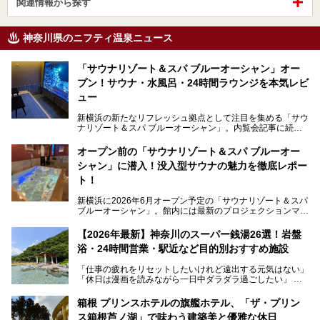
関連情報から探す
神奈川県のニフティ温泉ニュース
「サウナリゾート＆スパ ブルーオーシャン」オー
プン！サウナ・水風呂・24時間ラウンジを本気レビ
ュー
新横浜の新たなリフレッシュ拠点として注目を集める「サウ
ナリゾート＆スパ ブルーオーシャン」。内覧会記事に続
き、今回は実際に体験してみたリアルな様子をレポートしま
す。サウナや水風呂の気持ちよさはもちろん、リラックスス
オープン前の「サウナリゾート＆スパ ブルーオー
ペースの過ごしやすさまで徹底チェック。新横浜エリアで日
シャン」に潜入！没入型サウナの魅力を徹底レポー
常の疲れをリセットしたい人、ライブやスポーツ観戦遠征組
は必見です。
ト！
新横浜に2026年6月オープン予定の「サウナリゾート＆スパ
ブルーオーシャン」。館内には最新のプロジェクションマッ
ピングが多用され、まるで世界を旅しているかのような圧倒
的な“没入感（イマーシブ）”を体験できます。
【2026年最新】神奈川のスーパー銭湯26選！岩盤
浴・24時間営業・駅近など目的別おすすめ施設
「仕事の疲れをリセットしたいけれど遠出する元気はない」
今回は、そんな大注目の施設に一足先にお邪魔し、その全貌
「休日は漫画を読みながら一日中ダラダラ過ごしたい」
を見学させていただきました！
「子ども連れでも気兼ねなく、家事を忘れてリフレッシュし
たい」
サウナ室の中に咲き誇る桜、魚たちが泳ぐ水風呂、そしてバ
箱根 プリンスホテルの旗艦ホテル、「ザ・プリン
リのビーチを思わせる休憩スペース…。驚きの連続だった館
ス箱根芦ノ湖」で味わう建築美と優雅な休日
そんな「癒やされたい」という願いを叶えてくれるのが、神