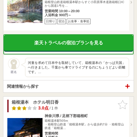
箱根登山鉄道箱根湯本駅からすぐ小田原厚木道路箱根口IC
から国道1号を…
営業時間 10:00～20:00
入浴料金 900円～
日帰り
宿泊
お食事・食事処
楽天トラベルの宿泊プランを見る
河童を求めて日本中を取材していて、箱根湯本の「かっぱ天国」
へ行きました。千葉から車でドライブするのにちょうどよい距離
です。…
匿名
関連情報から探す
箱根湯本 ホテル明日香
お気に入
りに追加
3.0点
/ 1 件
神奈川県 / 足柄下郡箱根町
箱根湯本駅505m
・箱根登山鉄道「箱根湯本駅」から徒歩約7分 ・箱根登山
鉄道「箱根湯…
営業時間