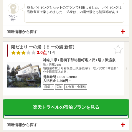
昼食バイキングとセットのプランで利用しました。 バイキングは
品数豊富で楽しめました。 温泉は、内湯外湯とも清潔感があり…
50代～
男性
関連情報から探す
陽だまり 一の湯（旧 一の湯 新館）
お気に入
りに追加
3.0点
/ 1 件
神奈川県 / 足柄下郡箱根町塔ノ沢 / 塔ノ沢温泉
塔ノ沢駅95m
箱根湯本駅より箱根登山鉄道強羅行 塔ノ沢駅下車徒歩8
分小田原厚木道路…
営業時間 13:00～20:00
入浴料金 1,400円～
日帰り
宿泊
お食事・食事処
楽天トラベルの宿泊プランを見る
関連情報から探す