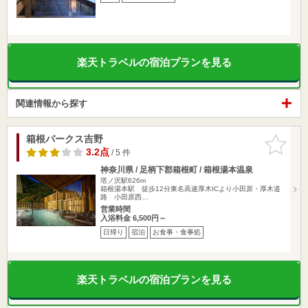
楽天トラベルの宿泊プランを見る
関連情報から探す
箱根パークス吉野
お気に入
りに追加
3.2点
/ 5 件
神奈川県 / 足柄下郡箱根町 / 箱根湯本温泉
塔ノ沢駅626m
箱根湯本駅 徒歩12分東名高速厚木ICより小田原・厚木道
路 小田原西…
営業時間
入浴料金 6,500円～
日帰り
宿泊
お食事・食事処
楽天トラベルの宿泊プランを見る