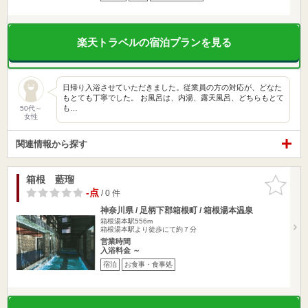
楽天トラベルの宿泊プランを見る
日帰り入浴させていただきました。従業員の方の対応が、どなた
もとても丁寧でした。 お風呂は、内湯、露天風呂、どちらもとて
も…
50代～
女性
関連情報から探す
箱根 藍瑠
お気に入
りに追加
-点
/ 0 件
神奈川県 / 足柄下郡箱根町 / 箱根湯本温泉
箱根湯本駅556m
箱根湯本駅より徒歩にて約７分
営業時間
入浴料金 ～
宿泊
お食事・食事処