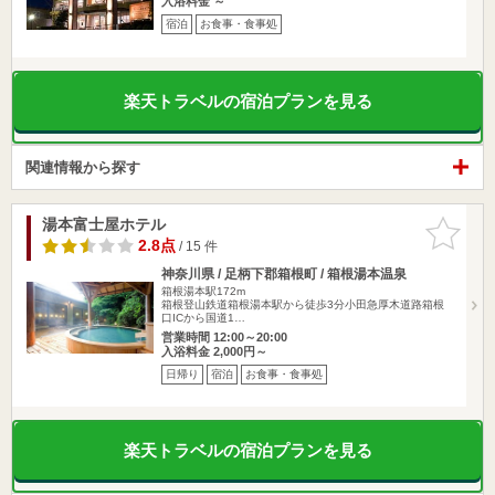
入浴料金 ～
宿泊
お食事・食事処
楽天トラベルの宿泊プランを見る
関連情報から探す
湯本富士屋ホテル
お気に入
りに追加
2.8点
/ 15 件
神奈川県 / 足柄下郡箱根町 / 箱根湯本温泉
箱根湯本駅172m
箱根登山鉄道箱根湯本駅から徒歩3分小田急厚木道路箱根
口ICから国道1…
営業時間 12:00～20:00
入浴料金 2,000円～
日帰り
宿泊
お食事・食事処
楽天トラベルの宿泊プランを見る