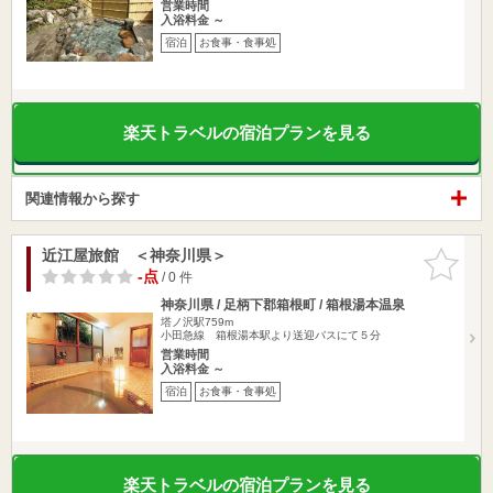
営業時間
入浴料金 ～
宿泊
お食事・食事処
楽天トラベルの宿泊プランを見る
関連情報から探す
近江屋旅館 ＜神奈川県＞
お気に入
りに追加
-点
/ 0 件
神奈川県 / 足柄下郡箱根町 / 箱根湯本温泉
塔ノ沢駅759m
小田急線 箱根湯本駅より送迎バスにて５分
営業時間
入浴料金 ～
宿泊
お食事・食事処
楽天トラベルの宿泊プランを見る