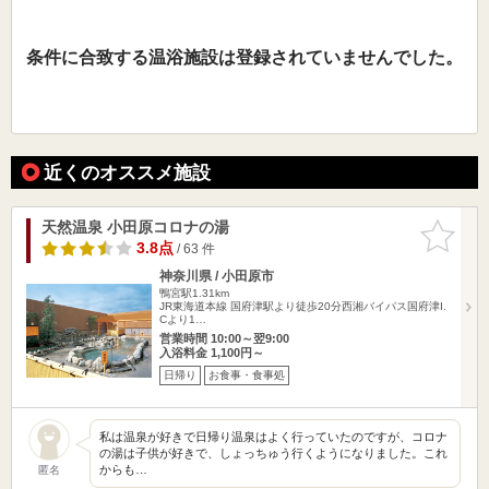
条件に合致する温浴施設は登録されていませんでした。
近くのオススメ施設
天然温泉 小田原コロナの湯
お気に入
りに追加
3.8点
/ 63 件
神奈川県 / 小田原市
鴨宮駅1.31km
JR東海道本線 国府津駅より徒歩20分西湘バイパス国府津I.
Cより1…
営業時間 10:00～翌9:00
入浴料金 1,100円～
日帰り
お食事・食事処
私は温泉が好きで日帰り温泉はよく行っていたのですが、コロナ
の湯は子供が好きで、しょっちゅう行くようになりました。これ
からも…
匿名