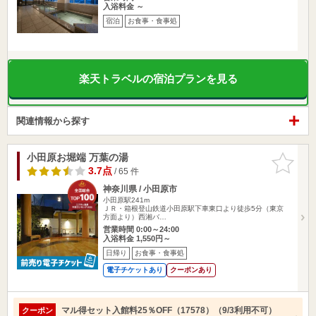
入浴料金 ～
宿泊
お食事・食事処
楽天トラベルの宿泊プランを見る
関連情報から探す
小田原お堀端 万葉の湯
お気に入
りに追加
3.7点
/ 65 件
神奈川県 / 小田原市
小田原駅241m
ＪＲ・箱根登山鉄道小田原駅下車東口より徒歩5分（東京
方面より）西湘バ…
営業時間 0:00～24:00
入浴料金 1,550円～
日帰り
お食事・食事処
電子チケットあり
クーポンあり
マル得セット入館料25％OFF（17578）（9/3利用不可）
クーポン