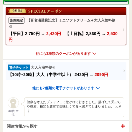
【百名湯受賞記念】ミニソフトクリーム＋大人入館料割
期間限定
引
【平日】
2,750円
→
2,420円
【土日祝】
2,860円
→
2,530
円
他にも3種類のクーポンがあります
大人入浴料割引
電子チケット
【10時~20時】大人（中学生以上）
2420円
→
2090円
他にも2種類の電子チケットがあります
健康を考えたブュッフェに惹かれて行きました。揚げたて天ぷら
や蕎麦、種類も豊富で美味しくて食べ過ぎてしまいました。 大き
く…
30代 女
性
関連情報から探す