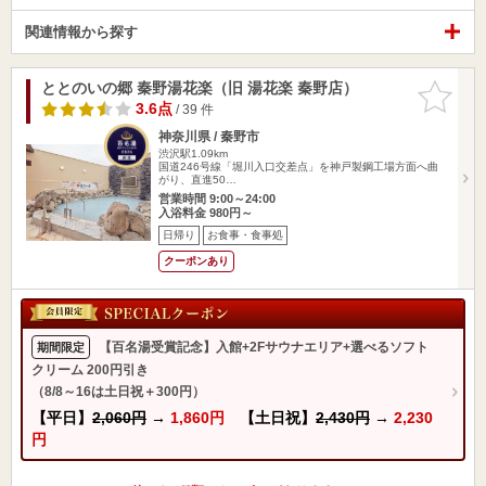
関連情報から探す
ととのいの郷 秦野湯花楽（旧 湯花楽 秦野店）
お気に入
りに追加
3.6点
/ 39 件
神奈川県 / 秦野市
渋沢駅1.09km
国道246号線「堀川入口交差点」を神戸製鋼工場方面へ曲
がり、直進50…
営業時間 9:00～24:00
入浴料金 980円～
日帰り
お食事・食事処
クーポンあり
【百名湯受賞記念】入館+2Fサウナエリア+選べるソフト
期間限定
クリーム 200円引き
（8/8～16は土日祝＋300円）
【平日】
2,060円
→
1,860円
【土日祝】
2,430円
→
2,230
円