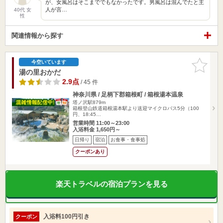
が、女風呂はそこまででもなかったです。男風呂は混んでたと主
人が言…
40代 女
性
関連情報から探す
お気に入
今空いています
りに追加
湯の里おかだ
2.9点
/ 45 件
神奈川県 / 足柄下郡箱根町 / 箱根湯本温泉
塔ノ沢駅879m
箱根登山鉄道箱根湯本駅より送迎マイクロバス5分（100
円、18:45…
営業時間 11:00～23:00
入浴料金 1,650円～
日帰り
宿泊
お食事・食事処
クーポンあり
楽天トラベルの宿泊プランを見る
入浴料100円引き
クーポン