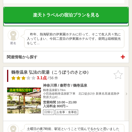
楽天トラベルの宿泊プランを見る
昨年、熱海駅前の伊東園ホテルに行って、そこで友人共々気に
入ってしまい、今回二度目の伊東園ホテルです。昼間は箱根観光
をして…
匿名
関連情報から探す
鶴巻温泉 弘法の里湯（こうぼうのさとゆ）
お気に入
りに追加
3.1点
/ 56 件
神奈川県 / 秦野市 / 鶴巻温泉
鶴巻温泉駅179m
小田急線鶴巻温泉駅下車 北口徒歩2分 新東名高速道路伊
勢原大山IC…
営業時間 10:00～21:00
入浴料金 800円～
日帰り
お食事・食事処
土曜日の夜7時前、駅近ということで混んでるかなと思いました