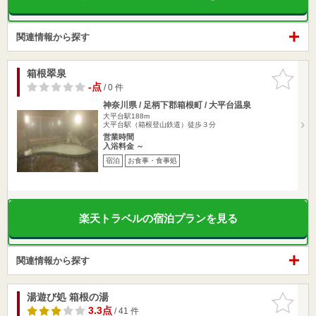
関連情報から探す
箱根翠泉
お気に入
りに追加
-点
/ 0 件
神奈川県 / 足柄下郡箱根町 / 大平台温泉
大平台駅188m
大平台駅（箱根登山鉄道）徒歩３分
営業時間
入浴料金 ～
宿泊
お食事・食事処
楽天トラベルの宿泊プランを見る
関連情報から探す
湯遊び処 箱根の湯
お気に入
りに追加
3.3点
/ 41 件