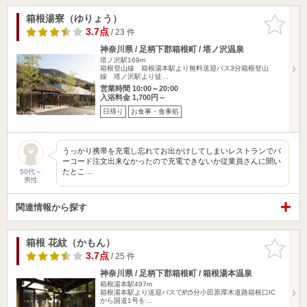
箱根湯寮（ゆりょう）
お気に入
りに追加
3.7点
/ 23 件
神奈川県 / 足柄下郡箱根町 / 塔ノ沢温泉
塔ノ沢駅169m
箱根登山線 箱根湯本駅より無料送迎バス3分箱根登山
線 塔ノ沢駅より徒…
営業時間 10:00～20:00
入浴料金 1,700円～
日帰り
お食事・食事処
うっかり携帯を充電し忘れてお出かけしてしまいレストランでバ
ーコード注文出来なかったので充電できないか従業員さんに聞い
たとこ…
50代～
男性
関連情報から探す
箱根 花紋（かもん）
お気に入
りに追加
3.7点
/ 25 件
神奈川県 / 足柄下郡箱根町 / 箱根湯本温泉
箱根湯本駅497m
箱根湯本駅より送迎バスで約5分小田原厚木道路箱根口IC
から国道1号を…