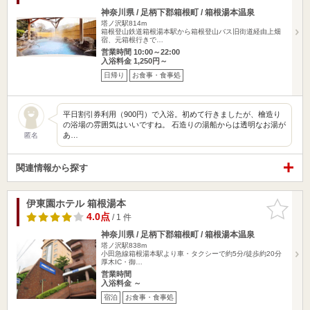
神奈川県 / 足柄下郡箱根町 / 箱根湯本温泉
塔ノ沢駅814m
箱根登山鉄道箱根湯本駅から箱根登山バス旧街道経由上畑
宿、元箱根行きで…
営業時間 10:00～22:00
入浴料金 1,250円～
日帰り
お食事・食事処
平日割引券利用（900円）で入浴。初めて行きましたが、檜造り
の浴場の雰囲気はいいですね。 石造りの湯船からは透明なお湯が
あ…
匿名
関連情報から探す
伊東園ホテル 箱根湯本
お気に入
りに追加
4.0点
/ 1 件
神奈川県 / 足柄下郡箱根町 / 箱根湯本温泉
塔ノ沢駅838m
小田急線箱根湯本駅より車・タクシーで約5分/徒歩約20分
厚木IC・御…
営業時間
入浴料金 ～
宿泊
お食事・食事処