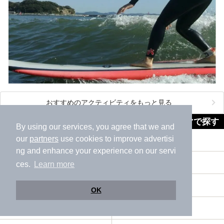
おすすめのアクティビティをもっと見る
足柄上郡大井町近隣の市区町村から同じテーマで探す
By using our services, you agree that we and
our
partners
use cookies to improve advertisi
伊勢原市
海老名市
ng and enhance your experience on our servi
座間市
南足柄市
ces.
Learn more
綾瀬市
三浦郡葉山町
OK
高座郡寒川町
中郡大磯町