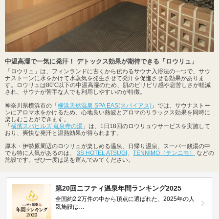
中温高湿で一気に発汗！ デトックス効果が期待できる「ロウリュ」
「ロウリュ」は、フィンランドに古くから伝わるサウナ入浴法の一つで、サウ
ナストーンに水をかけて水蒸気を発生させて発汗を促進させる効果がありま
す。ロウリュは80℃以下の中温高湿のため、肌のピリピリ感や息苦しさが軽減
され、サウナが苦手な人でも利用しやすいのが特徴。
神奈川県横浜市の「
横浜天然温泉 SPA EAS(スパイアス)
」では、サウナストー
ンにアロマ水をかけるため、心地良い熱波とアロマのリラックス効果を同時に
楽しむことができます。
「
横濱スパヒルズ 竜泉寺の湯
」は、1日18回のロウリュウサービスを実施して
おり、爽快な発汗と温熱効果が得られます。
厚木・伊勢原周辺のロウリュが楽しめる温泉、日帰り温泉、スーパー銭湯の中
でも特に人気があるのは、
3S HOTEL ATSUGI
、
TENNIMO（テンニモ）
などの
施設です。ぜひ一度は足を運んでみてください。
第20回ニフティ温泉年間ランキング2025
全国約2.2万件の中から頂点に選ばれた、2025年の人
気施設は…