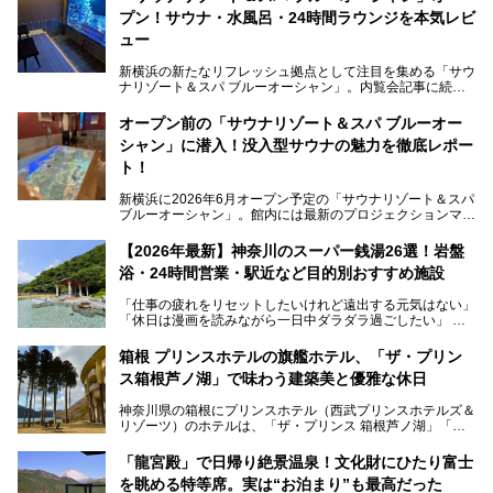
プン！サウナ・水風呂・24時間ラウンジを本気レビ
ュー
新横浜の新たなリフレッシュ拠点として注目を集める「サウ
ナリゾート＆スパ ブルーオーシャン」。内覧会記事に続
き、今回は実際に体験してみたリアルな様子をレポートしま
す。サウナや水風呂の気持ちよさはもちろん、リラックスス
オープン前の「サウナリゾート＆スパ ブルーオー
ペースの過ごしやすさまで徹底チェック。新横浜エリアで日
シャン」に潜入！没入型サウナの魅力を徹底レポー
常の疲れをリセットしたい人、ライブやスポーツ観戦遠征組
は必見です。
ト！
新横浜に2026年6月オープン予定の「サウナリゾート＆スパ
ブルーオーシャン」。館内には最新のプロジェクションマッ
ピングが多用され、まるで世界を旅しているかのような圧倒
的な“没入感（イマーシブ）”を体験できます。
【2026年最新】神奈川のスーパー銭湯26選！岩盤
浴・24時間営業・駅近など目的別おすすめ施設
「仕事の疲れをリセットしたいけれど遠出する元気はない」
今回は、そんな大注目の施設に一足先にお邪魔し、その全貌
「休日は漫画を読みながら一日中ダラダラ過ごしたい」
を見学させていただきました！
「子ども連れでも気兼ねなく、家事を忘れてリフレッシュし
たい」
サウナ室の中に咲き誇る桜、魚たちが泳ぐ水風呂、そしてバ
箱根 プリンスホテルの旗艦ホテル、「ザ・プリン
リのビーチを思わせる休憩スペース…。驚きの連続だった館
ス箱根芦ノ湖」で味わう建築美と優雅な休日
そんな「癒やされたい」という願いを叶えてくれるのが、神
内の様子をレポートします！
奈川県のスーパー銭湯。
神奈川県の箱根にプリンスホテル（西武プリンスホテルズ＆
神奈川県には、サウナや岩盤浴、一日中遊べるエンタメ施設
リゾーツ）のホテルは、「ザ・プリンス 箱根芦ノ湖」「芦
など、“非日常”を味わえるスーパー銭湯が数多く揃っていま
ノ湖畔 蛸川温泉 龍宮殿」「箱根湯の花プリンスホテル」
す。しかし、選択肢が多いからこそ「どの施設か迷ってしま
「箱根仙石原プリンスホテル」と4軒あり、今回ご紹介する
う」という人も多いはず。
「龍宮殿」で日帰り絶景温泉！文化財にひたり富士
「ザ・プリンス 箱根芦ノ湖」は、その中でもフラッグシッ
を眺める特等席。実は“お泊まり”も最高だった
プ（旗艦）に位置づけられる特別なホテルです。
そこで今回は、神奈川県内の人気施設26選を「安さ」「岩