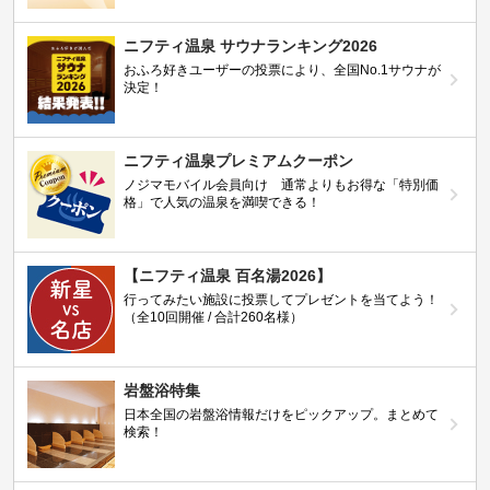
ニフティ温泉 サウナランキング2026
おふろ好きユーザーの投票により、全国No.1サウナが
決定！
ニフティ温泉プレミアムクーポン
ノジマモバイル会員向け 通常よりもお得な「特別価
格」で人気の温泉を満喫できる！
【ニフティ温泉 百名湯2026】
行ってみたい施設に投票してプレゼントを当てよう！
（全10回開催 / 合計260名様）
岩盤浴特集
日本全国の岩盤浴情報だけをピックアップ。まとめて
検索！