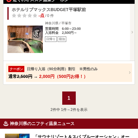
ホテルリブマックスBUDGET平塚駅前
-点
/ 0 件
神奈川県 / 平塚市
営業時間 6:00～23:00
入浴料金 2,500円～
日帰り
宿泊
日帰り入浴（90分利用）割引 ※男性のみ
クーポン
通常
2,500円
→
2,000円（500円お得！）
1
2
件中 1件～2件を表示
神奈川県のニフティ温泉ニュース
「サウナリゾート＆スパ ブルーオーシャン」オー