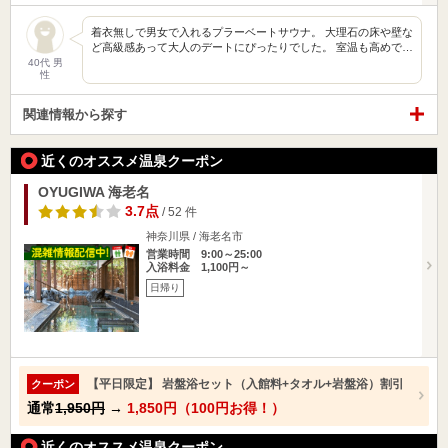
着衣無しで男女で入れるプラーベートサウナ。 大理石の床や壁な
ど高級感あって大人のデートにぴったりでした。 室温も高めで…
40代 男
性
関連情報から探す
近くのオススメ温泉クーポン
OYUGIWA 海老名
3.7点
/ 52 件
神奈川県 / 海老名市
営業時間 9:00～25:00
入浴料金 1,100円～
日帰り
【平日限定】 岩盤浴セット（入館料+タオル+岩盤浴）割引
クーポン
通常
1,950円
→
1,850円（100円お得！）
近くのオススメ温泉クーポン