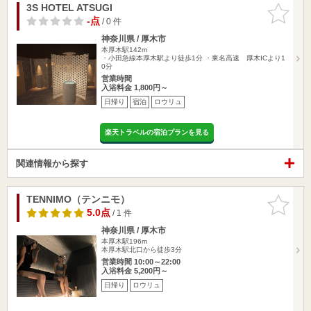
3S HOTEL ATSUGI
お気に入
りに追加
-点
/ 0 件
神奈川県 / 厚木市
本厚木駅142m
・小田急線本厚木駅より徒歩1分 ・東名高速 厚木ICより1
0分
営業時間
入浴料金 1,800円～
日帰り
宿泊
ロウリュ
楽天トラベルの宿泊プランを見る
関連情報から探す
TENNIMO（テンニモ）
お気に入
りに追加
5.0点
/ 1 件
神奈川県 / 厚木市
本厚木駅196m
本厚木駅北口から徒歩3分
営業時間 10:00～22:00
入浴料金 5,200円～
日帰り
ロウリュ