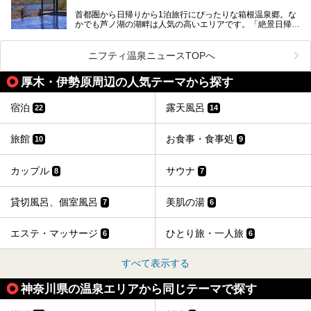
盤浴・漫画の充実度」「景色の良さ」「高級感」「深夜営
首都圏から日帰りから1泊旅行にぴったりな箱根温泉郷。な
昭和の日本を代表する建築家の一人、村野藤吾が芦ノ湖の畔
業」「駅近」など、目的別に厳選して紹介します。
かでも芦ノ湖の湖畔は人気の高いエリアです。「絶景日帰り
に建てた桃源郷のようなホテルがここ。自家源泉の温泉や、
今の気分にぴったりの施設を見つけて、最高のリフレッシュ
温泉 龍宮殿本館」は、露天風呂から芦ノ湖と富士山の両方
こだわりぬいた食もあわせて、このホテルの魅力をレポート
時間を過ごす参考にしていただけますと幸いです。
が楽しめるまさに眺望自慢の日帰り温泉。
します。
ニフティ温泉ニュースTOPへ
そしてここは全24室の「箱根 芦ノ湖畔蛸川温泉 龍宮殿」と
───
して宿泊もできます。宿泊者は「龍宮殿本館」の営業時間に
提供元：株式会社西武・プリンスホテルズワールドワイド
厚木・伊勢原周辺の人気テーマから探す
加えて、朝6時からの宿泊者専用時間帯にも「龍宮殿本館」
【PR】
のお風呂が利用できます。
この記事はザ・プリンス 箱根芦ノ湖のPR記事です。
宿泊
露天風呂
22
14
今回は日帰り温泉としての「絶景日帰り温泉 龍宮殿本館
（以下、龍宮殿本館）」と、旅館としての「箱根 芦ノ湖畔
蛸川温泉 龍宮殿（以下、龍宮殿）」の両方の魅力をたっぷ
旅館
お食事・食事処
10
9
りお伝えします！
ここは箱根神社、九頭龍神社、白龍神社、箱根元宮と箱根の
4つの神社に囲まれたパワースポットです。
カップル
サウナ
8
7
───
提供元：株式会社西武・プリンスホテルズワールドワイド
【PR】
貸切風呂、個室風呂
美肌の湯
7
6
この記事は箱根 芦ノ湖畔蛸川温泉 龍宮殿のPR記事です。
エステ・マッサージ
ひとり旅・一人旅
6
6
すべて表示する
神奈川県の温泉エリアから同じテーマで探す