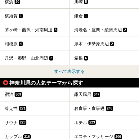
横浜
川崎
20
5
横須賀
鎌倉
1
1
茅ヶ崎・藤沢・湘南周辺
海老名・座間・綾瀬周辺
8
2
相模原
厚木・伊勢原周辺
4
2
丹沢・秦野・山北周辺
箱根
2
6
すべて表示する
神奈川県の人気テーマから探す
宿泊
露天風呂
509
347
冷え性
お食事・食事処
271
248
サウナ
ホテル
223
223
カップル
エステ・マッサージ
216
206