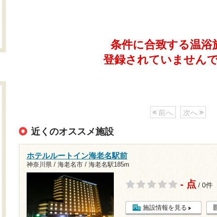
条件に合致する温浴
登録されていません
前へ
次へ
近くのオススメ施設
ホテルルートイン海老名駅前
神奈川県 / 海老名市 /
海老名駅185m
- 点
/ 0件
施設情報を見る