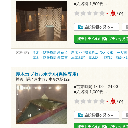
■入浴料 1,800円～
- 点
/ 0件
施設情報を見る
楽天トラベルの宿泊プランを見
関連情報
厚木・伊勢原周辺 宿泊
厚木・伊勢原周辺 ひとり旅・一人旅
厚木・伊勢原周辺 漫画
本厚木駅
厚木駅
社家駅
海老名
厚木カプセルホテル(男性専用)
神奈川県 / 厚木市 /
本厚木駅122m
■営業時間 14:00～24:00
■入浴料 1,000円～
- 点
/ 0件
施設情報を見る
楽天トラベルの宿泊プランを見