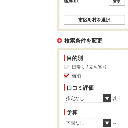
綾瀬市
変更
市区町村を選択
検索条件を変更
目的別
日帰り / 立ち寄り
宿泊
口コミ評価
指定なし
以上
予算
下限なし
～