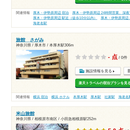
関連情報
厚木・伊勢原周辺 宿泊
厚木・伊勢原周辺 24時間営業、深夜
厚木・伊勢原周辺 駅近（徒歩10分以内）
厚木・伊勢原周辺
海老名駅
旅館 さがみ
神奈川県 / 厚木市 /
本厚木駅306m
- 点
/ 0件
施設情報を見る
楽天トラベルの宿泊プランを見
関連情報
横浜 宿泊
横浜 ホテル
本厚木駅
厚木駅
社家駅
海老名
米山旅館
神奈川県 / 相模原市南区 /
小田急相模原駅252m