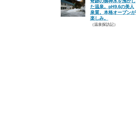
奇跡の御神水を沸かし
た温泉。pH9.6の美人
泉質。本格オープンが
楽しみ。
（温泉探訪記）