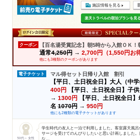
施設情報を見る
楽天トラベルの宿泊プランを見
【百名湯受賞記念】朝5時から入館ＯＫ！
クーポン
通常
4,250円
→
2,700円（1,550円
他にも3種類のクーポンがあります
マル得セット日帰り入館 割引
電子チケット
【平日、土日祝全日】大人（中学
400円
【平日、土日祝全日】子供
→
1300円
【平日、土日祝全日】
名
1070円
→
950円
他にも2種類の電子チケットがあります
学生時代の友人と一泊で利用しました。客室露天風呂
サージを受けてのんびりしたいと思い計画しました。
50代～ 女性
な…