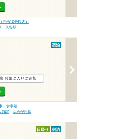
る
（徒歩10分以内）
駅
入谷駅
宿泊
>
お気に入りに追加
る
事・食事処
大前駅
ゆめが丘駅
日帰り
宿泊