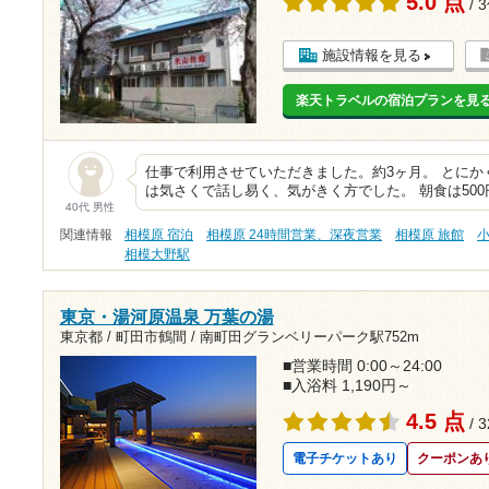
5.0 点
/ 
施設情報を見る
楽天トラベルの宿泊プランを見
仕事で利用させていただきました。約3ヶ月。 とに
は気さくで話し易く、気がきく方でした。 朝食は50
40代 男性
関連情報
相模原 宿泊
相模原 24時間営業、深夜営業
相模原 旅館
相模大野駅
東京・湯河原温泉 万葉の湯
東京都 / 町田市鶴間 /
南町田グランベリーパーク駅752m
■営業時間 0:00～24:00
■入浴料 1,190円～
4.5 点
/ 
電子チケットあり
クーポンあ