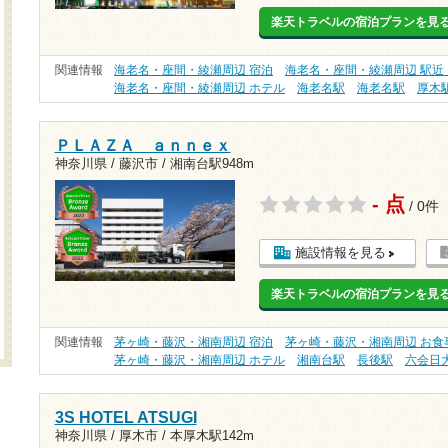
楽天トラベルの宿泊プランを見
関連情報
海老名・座間・綾瀬周辺 宿泊
海老名・座間・綾瀬周辺 駅近
海老名・座間・綾瀬周辺 ホテル
海老名駅
海老名駅
厚木
ＰＬＡＺＡ ａｎｎｅｘ
神奈川県 / 藤沢市 /
湘南台駅948m
- 点
/ 0件
施設情報を見る
楽天トラベルの宿泊プランを見
関連情報
茅ヶ崎・藤沢・湘南周辺 宿泊
茅ヶ崎・藤沢・湘南周辺 お食
茅ヶ崎・藤沢・湘南周辺 ホテル
湘南台駅
長後駅
六会日
3S HOTEL ATSUGI
神奈川県 / 厚木市 /
本厚木駅142m