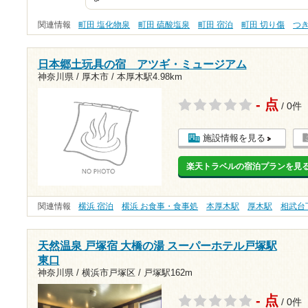
関連情報
町田 塩化物泉
町田 硫酸塩泉
町田 宿泊
町田 切り傷
つ
日本郷土玩具の宿 アツギ・ミュージアム
神奈川県 / 厚木市 /
本厚木駅4.98km
- 点
/ 0件
施設情報を見る
楽天トラベルの宿泊プランを見
関連情報
横浜 宿泊
横浜 お食事・食事処
本厚木駅
厚木駅
相武台
天然温泉 戸塚宿 大橋の湯 スーパーホテル戸塚駅
東口
神奈川県 / 横浜市戸塚区 /
戸塚駅162m
- 点
/ 0件