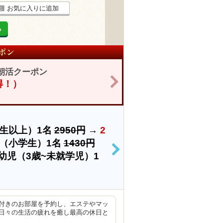
お気に入りに追加
る
朝活クーポン
>
お得！）
生以上）1名
2950円
→
2
（小学生）1名
1430円
>
幼児（3歳~未就学児）1
付きのお部屋を予約し、エステやマッ
日々の生活の疲れを癒し最高の休日と