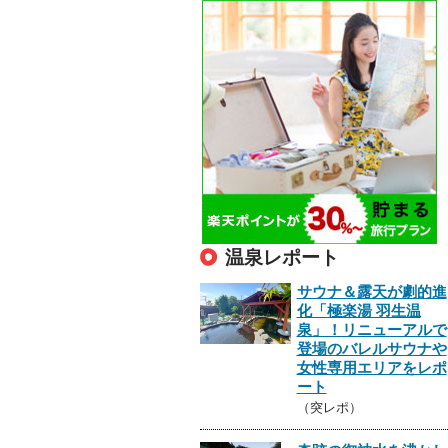
温泉レポート
サウナ＆露天が劇的進
化「極楽湯 羽生温
泉」！リニューアルで
登場のバレルサウナや
女性専用エリアをレポ
ート
（突レポ）