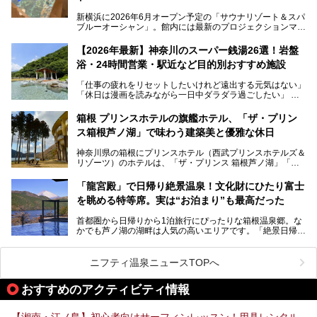
新横浜に2026年6月オープン予定の「サウナリゾート＆スパ
ブルーオーシャン」。館内には最新のプロジェクションマッ
ピングが多用され、まるで世界を旅しているかのような圧倒
的な“没入感（イマーシブ）”を体験できます。
【2026年最新】神奈川のスーパー銭湯26選！岩盤
浴・24時間営業・駅近など目的別おすすめ施設
「仕事の疲れをリセットしたいけれど遠出する元気はない」
今回は、そんな大注目の施設に一足先にお邪魔し、その全貌
「休日は漫画を読みながら一日中ダラダラ過ごしたい」
を見学させていただきました！
「子ども連れでも気兼ねなく、家事を忘れてリフレッシュし
たい」
サウナ室の中に咲き誇る桜、魚たちが泳ぐ水風呂、そしてバ
箱根 プリンスホテルの旗艦ホテル、「ザ・プリン
リのビーチを思わせる休憩スペース…。驚きの連続だった館
ス箱根芦ノ湖」で味わう建築美と優雅な休日
そんな「癒やされたい」という願いを叶えてくれるのが、神
内の様子をレポートします！
奈川県のスーパー銭湯。
神奈川県の箱根にプリンスホテル（西武プリンスホテルズ＆
神奈川県には、サウナや岩盤浴、一日中遊べるエンタメ施設
リゾーツ）のホテルは、「ザ・プリンス 箱根芦ノ湖」「芦
など、“非日常”を味わえるスーパー銭湯が数多く揃っていま
ノ湖畔 蛸川温泉 龍宮殿」「箱根湯の花プリンスホテル」
す。しかし、選択肢が多いからこそ「どの施設か迷ってしま
「箱根仙石原プリンスホテル」と4軒あり、今回ご紹介する
う」という人も多いはず。
「龍宮殿」で日帰り絶景温泉！文化財にひたり富士
「ザ・プリンス 箱根芦ノ湖」は、その中でもフラッグシッ
を眺める特等席。実は“お泊まり”も最高だった
プ（旗艦）に位置づけられる特別なホテルです。
そこで今回は、神奈川県内の人気施設26選を「安さ」「岩
盤浴・漫画の充実度」「景色の良さ」「高級感」「深夜営
首都圏から日帰りから1泊旅行にぴったりな箱根温泉郷。な
昭和の日本を代表する建築家の一人、村野藤吾が芦ノ湖の畔
業」「駅近」など、目的別に厳選して紹介します。
かでも芦ノ湖の湖畔は人気の高いエリアです。「絶景日帰り
に建てた桃源郷のようなホテルがここ。自家源泉の温泉や、
今の気分にぴったりの施設を見つけて、最高のリフレッシュ
温泉 龍宮殿本館」は、露天風呂から芦ノ湖と富士山の両方
こだわりぬいた食もあわせて、このホテルの魅力をレポート
時間を過ごす参考にしていただけますと幸いです。
が楽しめるまさに眺望自慢の日帰り温泉。
します。
ニフティ温泉ニュースTOPへ
そしてここは全24室の「箱根 芦ノ湖畔蛸川温泉 龍宮殿」と
───
して宿泊もできます。宿泊者は「龍宮殿本館」の営業時間に
提供元：株式会社西武・プリンスホテルズワールドワイド
おすすめのアクティビティ情報
加えて、朝6時からの宿泊者専用時間帯にも「龍宮殿本館」
【PR】
のお風呂が利用できます。
この記事はザ・プリンス 箱根芦ノ湖のPR記事です。
【湘南・江ノ島】初心者向けサーフィンレッスン！用具レンタル