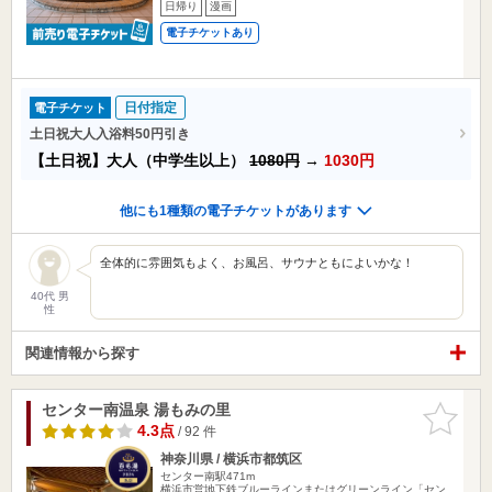
日帰り
漫画
電子チケットあり
日付指定
電子チケット
土日祝大人入浴料50円引き
【土日祝】大人（中学生以上）
1080円
→
1030円
他にも1種類の電子チケットがあります
全体的に雰囲気もよく、お風呂、サウナともによいかな！
40代 男
性
関連情報から探す
センター南温泉 湯もみの里
お気に入
りに追加
4.3点
/ 92 件
神奈川県 / 横浜市都筑区
センター南駅471m
横浜市営地下鉄ブルーラインまたはグリーンライン「セン