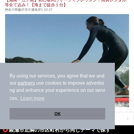
今回は日帰り温泉としての「絶景日帰り温泉 龍宮殿本館
等全て込み！【海まで徒歩１分】
（以下、龍宮殿本館）」と、旅館としての「箱根 芦ノ湖畔
蛸川温泉 龍宮殿（以下、龍宮殿）」の両方の魅力をたっぷ
神奈川県藤沢市片瀬海岸1-13-27
りお伝えします！
ここは箱根神社、九頭龍神社、白龍神社、箱根元宮と箱根の
4つの神社に囲まれたパワースポットです。
───
提供元：株式会社西武・プリンスホテルズワールドワイド
【PR】
この記事は箱根 芦ノ湖畔蛸川温泉 龍宮殿のPR記事です。
By using our services, you agree that we and
our
partners
use cookies to improve advertisi
ng and enhance your experience on our servi
ces.
Learn more
OK
おすすめのアクティビティをもっと見る
綾瀬市近隣の市区町村から同じテーマで探す