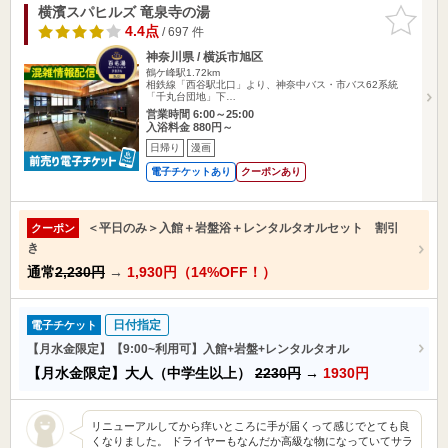
横濱スパヒルズ 竜泉寺の湯
お気に入
りに追加
4.4点
/ 697 件
神奈川県 / 横浜市旭区
鶴ケ峰駅1.72km
相鉄線「西谷駅北口」より、神奈中バス・市バス62系統
「千丸台団地」下…
営業時間 6:00～25:00
入浴料金 880円～
日帰り
漫画
電子チケットあり
クーポンあり
＜平日のみ＞入館＋岩盤浴＋レンタルタオルセット 割引
クーポン
き
通常
2,230円
→
1,930円（14%OFF！）
日付指定
電子チケット
【月水金限定】【9:00~利用可】入館+岩盤+レンタルタオル
【月水金限定】大人（中学生以上）
2230円
→
1930円
リニューアルしてから痒いところに手が届くって感じでとても良
くなりました。 ドライヤーもなんだか高級な物になっていてサラ