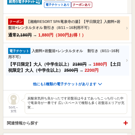
電子チケットあり
クーポンあり
【湘南RESORT SPA竜泉寺の湯】【平日限定】入館料+岩
クーポン
盤浴+レンタルタオル 割引き（8/11～16利用不可）
通常
2,180円
→
1,880円（300円お得！）
入館料+岩盤浴+レンタルタオル 割引き（8/11~16利
電子チケット
用不可）
【平日限定】大人（中学生以上）
2180円
→
1880円
【土日
祝限定】大人（中学生以上）
2500円
→
2200円
他にも1種類の電子チケットがあります
炭酸泉気持ち良かったです岩盤浴は今まであっちこっち行った中
で竜泉寺が一番です 広いスペースで種類も多く岩盤浴エリアが充
実…
50代～
女性
関連情報から探す