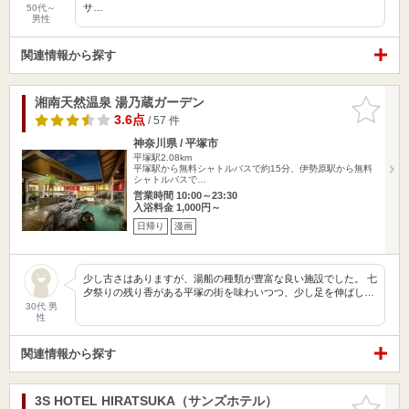
サ…
50代～
男性
関連情報から探す
湘南天然温泉 湯乃蔵ガーデン
お気に入
りに追加
3.6点
/ 57 件
神奈川県 / 平塚市
平塚駅2.08km
平塚駅から無料シャトルバスで約15分、伊勢原駅から無料
シャトルバスで…
営業時間 10:00～23:30
入浴料金 1,000円～
日帰り
漫画
少し古さはありますが、湯船の種類が豊富な良い施設でした。 七
夕祭りの残り香がある平塚の街を味わいつつ、少し足を伸ばし…
30代 男
性
関連情報から探す
3S HOTEL HIRATSUKA（サンズホテル）
お気に入