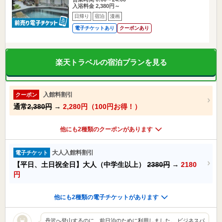
入浴料金 2,380円～
日帰り
宿泊
漫画
電子チケットあり
クーポンあり
楽天トラベルの宿泊プランを見る
入館料割引
クーポン
通常
2,380円
→
2,280円（100円お得！）
他にも2種類のクーポンがあります
大人入館料割引
電子チケット
【平日、土日祝全日】大人（中学生以上）
2380円
→
2180
円
他にも2種類の電子チケットがあります
丹沢へ登山するのに、前日泊のために利用しました。 ビジネスパ