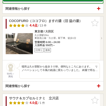
関連情報から探す
COCOFURO（ココフロ）ますの湯（旧 益の湯）
お気に入
りに追加
4.4点
/ 13 件
東京都 / 大田区
久が原駅26m
東急池上線「久が原」駅下車、徒歩1分
営業時間 6:00～24:00
入浴料金 550円～
日帰り
漫画
場所は久が原駅から徒歩３０秒。便利なところにあります。 リ
ノベーションして今風の銭湯に変わっていました。 綺麗で明る…
50代～
男性
関連情報から探す
サウナ＆カプセルミナミ 立川店
お気に入
りに追加
4.0点
/ 1 件