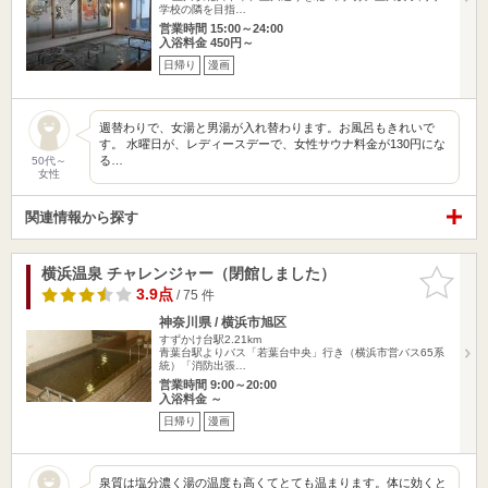
学校の隣を目指…
営業時間 15:00～24:00
入浴料金 450円～
日帰り
漫画
週替わりで、女湯と男湯が入れ替わります。お風呂もきれいで
す。 水曜日が、レディースデーで、女性サウナ料金が130円にな
る…
50代～
女性
関連情報から探す
横浜温泉 チャレンジャー（閉館しました）
お気に入
りに追加
3.9点
/ 75 件
神奈川県 / 横浜市旭区
すずかけ台駅2.21km
青葉台駅よりバス「若葉台中央」行き（横浜市営バス65系
統）「消防出張…
営業時間 9:00～20:00
入浴料金 ～
日帰り
漫画
泉質は塩分濃く湯の温度も高くてとても温まります。体に効くと