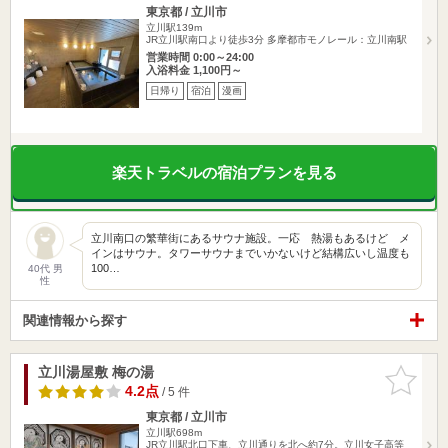
東京都 / 立川市
立川駅139m
JR立川駅南口より徒歩3分 多摩都市モノレール：立川南駅
営業時間 0:00～24:00
入浴料金 1,100円～
日帰り
宿泊
漫画
楽天トラベルの宿泊プランを見る
立川南口の繁華街にあるサウナ施設。一応 熱湯もあるけど メ
インはサウナ。タワーサウナまでいかないけど結構広いし温度も
100…
40代 男
性
関連情報から探す
立川湯屋敷 梅の湯
お気に入
りに追加
4.2点
/ 5 件
東京都 / 立川市
立川駅698m
JR立川駅北口下車、立川通りを北へ約7分。立川女子高等