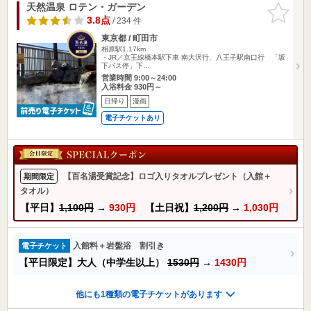
天然温泉 ロテン・ガーデン
お気に入
りに追加
3.8点
/ 234 件
東京都 / 町田市
相原駅1.17km
・JR／京王線橋本駅下車 南大沢行、八王子駅南口行 「坂
下バス停」下…
営業時間 9:00～24:00
入浴料金 930円～
日帰り
漫画
電子チケットあり
【百名湯受賞記念】ロゴ入りタオルプレゼント（入館＋
期間限定
タオル）
【平日】
1,100円
→
930円
【土日祝】
1,200円
→
1,030円
入館料＋岩盤浴 割引き
電子チケット
【平日限定】大人（中学生以上）
1530円
→
1430円
他にも1種類の電子チケットがあります