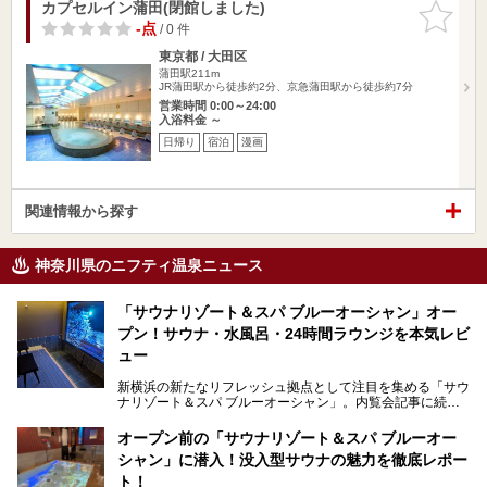
カプセルイン蒲田(閉館しました)
お気に入
りに追加
-点
/ 0 件
東京都 / 大田区
蒲田駅211m
JR蒲田駅から徒歩約2分、京急蒲田駅から徒歩約7分
営業時間 0:00～24:00
入浴料金 ～
日帰り
宿泊
漫画
関連情報から探す
神奈川県のニフティ温泉ニュース
「サウナリゾート＆スパ ブルーオーシャン」オー
プン！サウナ・水風呂・24時間ラウンジを本気レビ
ュー
新横浜の新たなリフレッシュ拠点として注目を集める「サウ
ナリゾート＆スパ ブルーオーシャン」。内覧会記事に続
き、今回は実際に体験してみたリアルな様子をレポートしま
す。サウナや水風呂の気持ちよさはもちろん、リラックスス
オープン前の「サウナリゾート＆スパ ブルーオー
ペースの過ごしやすさまで徹底チェック。新横浜エリアで日
シャン」に潜入！没入型サウナの魅力を徹底レポー
常の疲れをリセットしたい人、ライブやスポーツ観戦遠征組
は必見です。
ト！