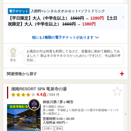
入館料+レンタルタオルセット+ソフトドリンク
電子チケット
【平日限定】大人（中学生以上）
1560円
→
1280円
【土日
祝限定】大人（中学生以上）
1660円
→
1380円
他にも1種類の電子チケットがあります
お風呂の方は何度も利用してるけど、岩盤浴に初めて挑戦してみ
ました！ 前は８０分￥８００だったみたいですけど、今は前の半
分以…
匿名
関連情報から探す
湘南RESORT SPA 竜泉寺の湯
お気に入
りに追加
4.4点
/ 594 件
神奈川県 / 茅ヶ崎市
茅ケ崎駅2.39km
茅ヶ崎駅・平塚駅より無料送迎バス運行中新湘南バイパス
茅ヶ崎西ICよ…
営業時間 5:00～26:00
入浴料金 880円～
日帰り
漫画