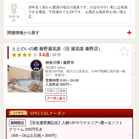
20年近く前から愛湯の地元の温泉です。のぼせやすい私には長湯
できる適温。子供連れでもOKです。 お風呂も脱衣所も洗い場も
広…
30代 女
性
関連情報から探す
ととのいの郷 秦野湯花楽（旧 湯花楽 秦野店）
お気に入
りに追加
3.6点
/ 39 件
神奈川県 / 秦野市
渋沢駅1.09km
国道246号線「堀川入口交差点」を神戸製鋼工場方面へ曲
がり、直進50…
営業時間 9:00～24:00
入浴料金 980円～
日帰り
漫画
クーポンあり
【百名湯受賞記念】入館+2Fサウナエリア+選べるソフト
期間限定
クリーム 200円引き
（8/8～16は土日祝＋300円）