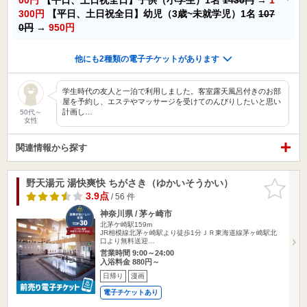
300円
【平日、土日祝全日】幼児（3歳~未就学児）1名
107
0円
→
950円
他にも2種類の電子チケットがあります
学生時代の友人と一泊で利用しました。客室露天風呂付きのお部
屋を予約し、エステやマッサージを受けてのんびりしたいと思い
計画し…
50代～
女性
関連情報から探す
野天湯元 湯快爽快 ちがさき（ゆかいそうかい）
お気に入
りに追加
3.9点
/ 56 件
神奈川県 / 茅ヶ崎市
北茅ケ崎駅159m
JR相模線北茅ヶ崎駅より徒歩1分ＪＲ東海道線茅ヶ崎駅北
口より無料送迎…
営業時間 9:00～24:00
入浴料金 880円～
日帰り
漫画
電子チケットあり