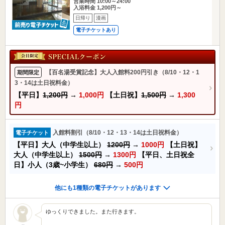
営業時間 10:00～24:00
入浴料金 1,200円～
日帰り
漫画
電子チケットあり
【百名湯受賞記念】大人入館料200円引き（8/10・12・1
期間限定
3・14は土日祝料金）
【平日】
1,200円
→
1,000円
【土日祝】
1,500円
→
1,300
円
入館料割引（8/10・12・13・14は土日祝料金）
電子チケット
【平日】大人（中学生以上）
1200円
→
1000円
【土日祝】
大人（中学生以上）
1500円
→
1300円
【平日、土日祝全
日】小人（3歳~小学生）
680円
→
500円
他にも1種類の電子チケットがあります
ゆっくりできました。また行きます。