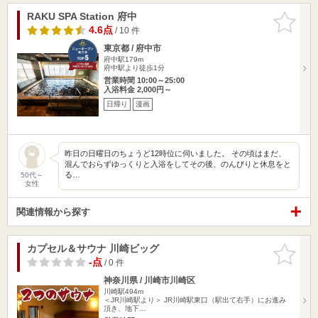
RAKU SPA Station 府中
お気に入
りに追加
4.6点
/ 10 件
東京都 / 府中市
府中駅179m
府中駅より徒歩1分
営業時間 10:00～25:00
入浴料金 2,000円～
日帰り
漫画
昨日の日曜日のちょうど12時位に伺いました。 その頃はまだ、
混んでおらずゆっくりと入浴をしてその後、のんびりと休息をと
る…
50代～
女性
関連情報から探す
カプセル＆サウナ 川崎ビッグ
お気に入
りに追加
-点
/ 0 件
神奈川県 / 川崎市川崎区
川崎駅494m
＜JR川崎駅より＞ JR川崎駅東口（駅出て右手）にお進み
頂き、地下…