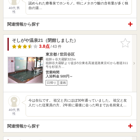
認められた療養泉でホンモノ。特にメタホウ酸の含有量が多く独
自の湯…
40代 男
性
関連情報から探す
そしがや温泉21（閉館しました）
お気に入
りに追加
3.8点
/ 43 件
東京都 / 世田谷区
祖師ヶ谷大蔵駅322m
祖師谷大蔵駅より徒歩5分東名高速道路東京ICから都道311
号を杉並方…
営業時間
入浴料金 500円～
日帰り
漫画
今は在仏です。 祖父と共にほぼ30年通っていました。 祖父と友
人だった従業員の方、2年前に最後に会った時までお名前覚え…
40代 男
性
関連情報から探す