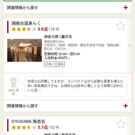
関連情報から探す
湘南台温泉らく
お気に入
りに追加
3.6点
/ 19 件
神奈川県 / 藤沢市
湘南台駅216m
小田急江ノ島線・相鉄線・横浜市営地下鉄線「湘南台駅」
西口A・C出口か…
営業時間 10:00～翌9:00
入浴料金 850円～
日帰り
漫画
何度かお邪魔してますが、コンパクトながら必要な要素を備えた
良い温泉施設ですね。お値段もお財布に優しくなり頻繁に訪れた
いと思…
40代 男
性
関連情報から探す
OYUGIWA 海老名
お気に入
りに追加
3.7点
/ 52 件
神奈川県 / 海老名市