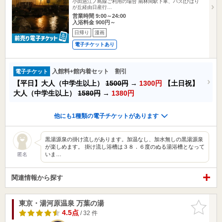
小田急江ノ島線ご利用の場合 南林間駅下車、バス(ひばり
が丘経由日産行…
営業時間 9:00～24:00
入浴料金 900円～
日帰り
漫画
電子チケットあり
入館料+館内着セット 割引
電子チケット
【平日】大人（中学生以上）
1500円
→
1300円
【土日祝】
大人（中学生以上）
1580円
→
1380円
他にも1種類の電子チケットがあります
黒湯源泉の掛け流しがあります。加温なし、加水無しの黒湯源泉
が楽しめます。 掛け流し浴槽は３８．６度のぬる湯浴槽となって
いま…
匿名
関連情報から探す
東京・湯河原温泉 万葉の湯
お気に入
りに追加
4.5点
/ 32 件