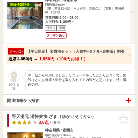
門沢橋駅559m
【車】県道22号線「戸沢橋東」交差点北 【電車】JR相模
線「門沢橋…
営業時間 9:00～25:00
入浴料金 1,100円～
日帰り
漫画
クーポンあり
【平日限定】 岩盤浴セット（入館料+タオル+岩盤浴）割引
クーポン
通常
1,950円
→
1,850円（100円お得！）
平日朝から利用しました。リニューアルしたばかりだそうで、施
設はとても綺麗！流行を取り入れてる内装だと思います。特に漫
画の充…
30代 女
性
関連情報から探す
野天湯元 湯快爽快 ざま（ゆかいそうかい）
お気に入
りに追加
3.8点
/ 46 件
神奈川県 / 座間市
相武台前駅1.34km