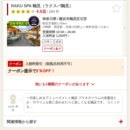
RAKU SPA 鶴見（ラクスパ鶴見）
お気に入
りに追加
4.0点
/ 184 件
神奈川県 / 横浜市鶴見区元宮
鶴見市場駅1.00km
川崎駅・鶴見駅・武蔵小杉駅より無料送迎バスあり
営業時間 10:00～26:00
入浴料金 1,050円～
日帰り
漫画
クーポンあり
入館料割引（朝風呂利用不可）
クーポン
クーポン提示で
2％OFF！
他にも1種類のクーポンがあります
一日楽しめるアミューズメント施設 プラネタリウムの岩盤浴と
か、ロウリュも歌に合わせたりと楽しくなる施設です。 コミック
も…
40代 男
性
関連情報から探す