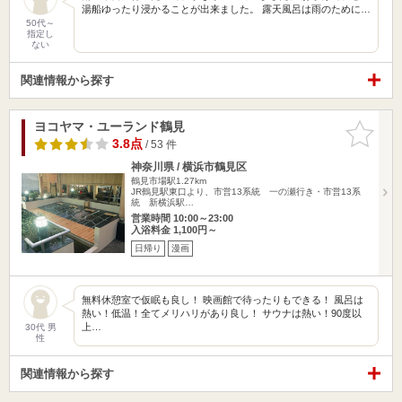
湯船ゆったり浸かることが出来ました。 露天風呂は雨のために…
50代～
指定し
ない
関連情報から探す
ヨコヤマ・ユーランド鶴見
お気に入
りに追加
3.8点
/ 53 件
神奈川県 / 横浜市鶴見区
鶴見市場駅1.27km
JR鶴見駅東口より、市営13系統 一の瀬行き・市営13系
統 新横浜駅…
営業時間 10:00～23:00
入浴料金 1,100円～
日帰り
漫画
無料休憩室で仮眠も良し！ 映画館で待ったりもできる！ 風呂は
熱い！低温！全てメリハリがあり良し！ サウナは熱い！90度以
上…
30代 男
性
関連情報から探す