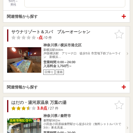
50代～
男性
関連情報から探す
サウナリゾート＆スパ ブルーオーシャン
お気に入
りに追加
-点
/ 0 件
神奈川県 / 横浜市港北区
新横浜駅444m
JR新横浜駅 アリーナ口 徒歩5分 市営地下鉄ブルーライ
ン 新横浜…
営業時間 0:00～24:00
入浴料金 1,750円～
日帰り
漫画
関連情報から探す
はだの・湯河原温泉 万葉の湯
お気に入
りに追加
3.8点
/ 27 件
神奈川県 / 秦野市
秦野駅962m
小田急小田原線秦野駅から徒歩12分（無料シャトルバスで
3分）東名高速…
営業時間 0:00～24:00