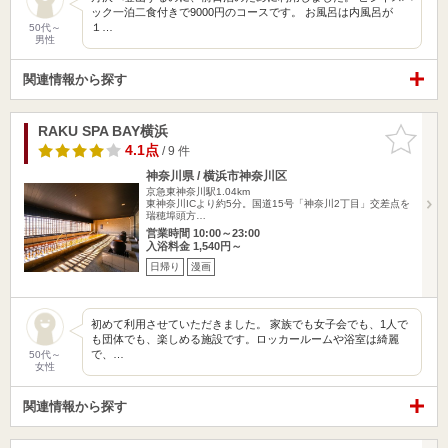
ック一泊二食付きで9000円のコースです。 お風呂は内風呂が
１…
50代～
男性
関連情報から探す
RAKU SPA BAY横浜
お気に入
りに追加
4.1点
/ 9 件
神奈川県 / 横浜市神奈川区
京急東神奈川駅1.04km
東神奈川ICより約5分。国道15号「神奈川2丁目」交差点を
瑞穂埠頭方…
営業時間 10:00～23:00
入浴料金 1,540円～
日帰り
漫画
初めて利用させていただきました。 家族でも女子会でも、1人で
も団体でも、楽しめる施設です。ロッカールームや浴室は綺麗
で、…
50代～
女性
関連情報から探す