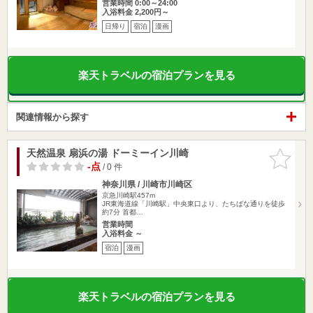
営業時間 0:00～24:00
入浴料金 2,200円～
日帰り
宿泊
漫画
楽天トラベルの宿泊プランを見る
関連情報から探す
天然温泉 扇浜の湯 ドーミーイン川崎
お気に入
りに追加
-点
/ 0 件
神奈川県 / 川崎市川崎区
京急川崎駅457m
JR東海道線「川崎駅」中央東口より、たちばな通りを徒歩
約7分 首都…
営業時間
入浴料金 ～
宿泊
漫画
楽天トラベルの宿泊プランを見る