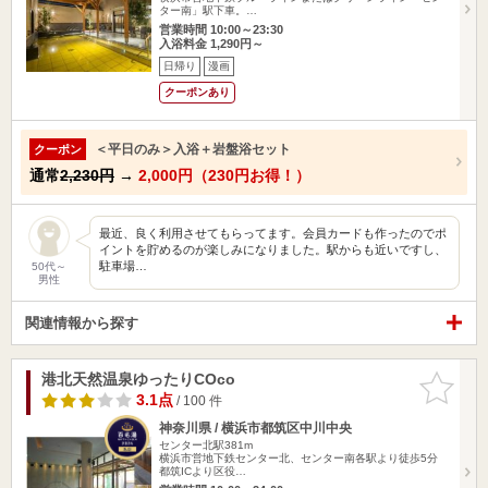
ター南」駅下車。…
営業時間 10:00～23:30
入浴料金 1,290円～
日帰り
漫画
クーポンあり
＜平日のみ＞入浴＋岩盤浴セット
クーポン
通常
2,230円
→
2,000円（230円お得！）
最近、良く利用させてもらってます。会員カードも作ったのでポ
イントを貯めるのが楽しみになりました。駅からも近いですし、
駐車場…
50代～
男性
関連情報から探す
港北天然温泉ゆったりCOco
お気に入
りに追加
3.1点
/ 100 件
神奈川県 / 横浜市都筑区中川中央
センター北駅381m
横浜市営地下鉄センター北、センター南各駅より徒歩5分
都筑ICより区役…