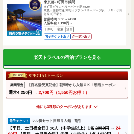
東京都 / 町田市鶴間
南町田グランベリーパーク駅752m
東急田園都市線 南町田グランベリーパーク駅、ＪＲ・小田
急線 町田駅か…
営業時間 0:00～24:00
入浴料金 1,190円～
日帰り
宿泊
漫画
電子チケットあり
クーポンあり
楽天トラベルの宿泊プランを見る
【百名湯受賞記念】朝5時から入館ＯＫ！朝活クーポン
期間限定
通常
4,250円
→
2,700円（1,550円お得！）
他にも3種類のクーポンがあります
マル得セット日帰り入館 割引
電子チケット
【平日、土日祝全日】大人（中学生以上）1名
2950円
→
24
00円
【平日、土日祝全日】子供（小学生）1名
1430円
→
1