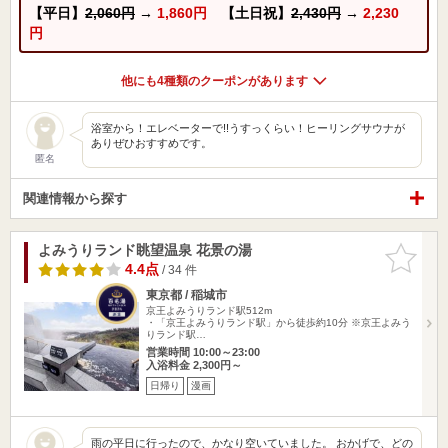
【平日】
2,060円
→
1,860円
【土日祝】
2,430円
→
2,230
円
他にも4種類のクーポンがあります
浴室から！エレベーターで!!うすっくらい！ヒーリングサウナが
ありぜひおすすめです。
匿名
関連情報から探す
よみうりランド眺望温泉 花景の湯
お気に入
りに追加
4.4点
/ 34 件
東京都 / 稲城市
京王よみうりランド駅512m
・「京王よみうりランド駅」から徒歩約10分 ※京王よみう
りランド駅…
営業時間 10:00～23:00
入浴料金 2,300円～
日帰り
漫画
雨の平日に行ったので、かなり空いていました。 おかげで、どの