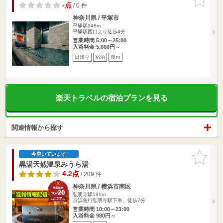
りに追加
-点
/ 0 件
神奈川県 / 平塚市
平塚駅348m
平塚駅西口より徒歩4分
営業時間 5:00～25:00
入浴料金 5,000円～
日帰り
宿泊
漫画
楽天トラベルの宿泊プランを見る
関連情報から探す
お気に入
今空いています
りに追加
黒湯天然温泉みうら湯
4.2点
/ 209 件
神奈川県 / 横浜市南区
弘明寺駅531m
京浜急行弘明寺駅下車、徒歩7分
営業時間 10:00～23:00
入浴料金 980円～