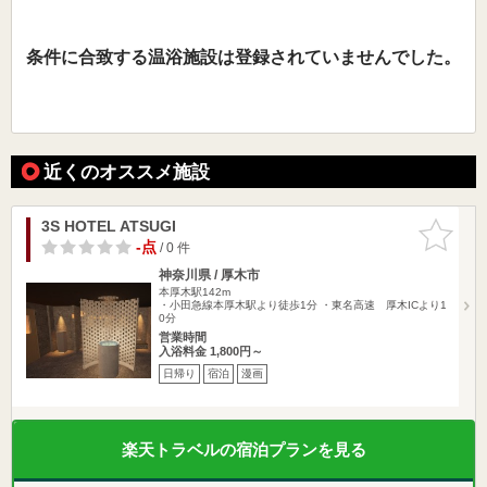
条件に合致する温浴施設は登録されていませんでした。
近くのオススメ施設
3S HOTEL ATSUGI
お気に入
りに追加
-点
/ 0 件
神奈川県 / 厚木市
本厚木駅142m
・小田急線本厚木駅より徒歩1分 ・東名高速 厚木ICより1
0分
営業時間
入浴料金 1,800円～
日帰り
宿泊
漫画
楽天トラベルの宿泊プランを見る