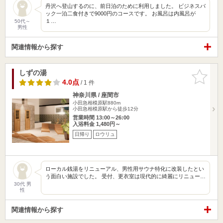
丹沢へ登山するのに、前日泊のために利用しました。 ビジネスパ
ック一泊二食付きで9000円のコースです。 お風呂は内風呂が
１…
50代～
男性
関連情報から探す
しずの湯
お気に入
りに追加
4.0点
/ 1 件
神奈川県 / 座間市
小田急相模原駅880m
小田急相模原駅から徒歩12分
営業時間 13:00～26:00
入浴料金 1,480円～
日帰り
ロウリュ
ローカル銭湯をリニューアル、男性用サウナ特化に改装したとい
う面白い施設でした。 受付、更衣室は現代的に綺麗にリニュー…
30代 男
性
関連情報から探す