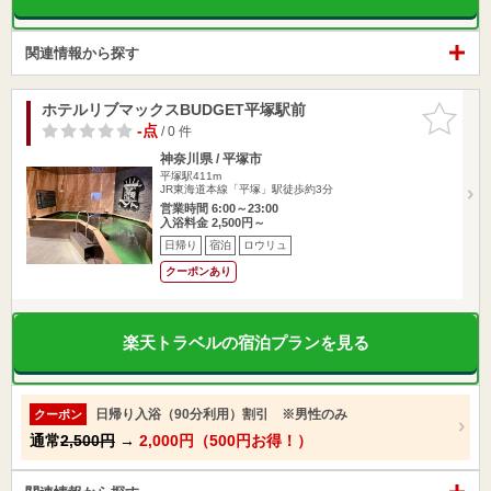
関連情報から探す
ホテルリブマックスBUDGET平塚駅前
お気に入
りに追加
-点
/ 0 件
神奈川県 / 平塚市
平塚駅411m
JR東海道本線「平塚」駅徒歩約3分
営業時間 6:00～23:00
入浴料金 2,500円～
日帰り
宿泊
ロウリュ
クーポンあり
楽天トラベルの宿泊プランを見る
日帰り入浴（90分利用）割引 ※男性のみ
クーポン
通常
2,500円
→
2,000円（500円お得！）