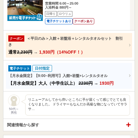
営業時間 6:00～25:00
入浴料金 880円～
日帰り
ロウリュ
電子チケットあり
クーポンあり
＜平日のみ＞入館＋岩盤浴＋レンタルタオルセット 割引
クーポン
き
通常
2,230円
→
1,930円（14%OFF！）
日付指定
電子チケット
【月水金限定】【9:00~利用可】入館+岩盤+レンタルタオル
【月水金限定】大人（中学生以上）
2230円
→
1930円
リニューアルしてから痒いところに手が届くって感じでとても良
くなりました。 ドライヤーもなんだか高級な物になっていてサラ
サ…
50代～
男性
関連情報から探す