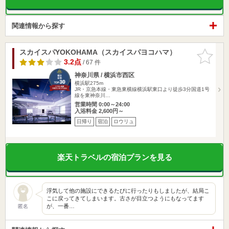
関連情報から探す
スカイスパYOKOHAMA（スカイスパヨコハマ）
お気に入
りに追加
3.2点
/ 67 件
神奈川県 / 横浜市西区
横浜駅275m
JR・京急本線・東急東横線横浜駅東口より徒歩3分国道1号
線を東神奈川…
営業時間 0:00～24:00
入浴料金 2,600円～
日帰り
宿泊
ロウリュ
楽天トラベルの宿泊プランを見る
浮気して他の施設にできるたびに行ったりもしましたが、結局こ
こに戻ってきてしまいます。古さが目立つようにもなってます
が、一番…
匿名