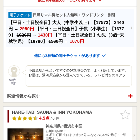
他にも4種類のクーポンがあります
日帰りマル得セット入館料＋ワンドリンク 割引
電子チケット
【平日・土日祝全日】大人（中学生以上）【17573】
3440
円
→
2950円
【平日・土日祝全日】子供（小学生）【1677
9】
1920円
→
1430円
【平日・土日祝全日】幼児（3歳~未
就学児）【16780】
1560円
→
1070円
他にも2種類の電子チケットがあります
小田原駅から歩いてすぐの好立地なので、よく利用しています。
お湯は、湯河原温泉から運んできている。 テレビ付きのリクラ…
50代～
男性
関連情報から探す
HARE-TABI SAUNA & INN YOKOHAMA
お気に入
りに追加
4.5点
/ 6 件
神奈川県 / 横浜市中区
石川町駅401m
JR石川町駅 北口より徒歩5分 みなとみらい線 元町・中華
街駅より…