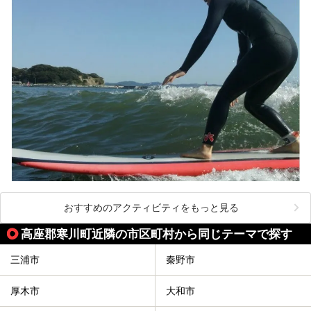
───
提供元：株式会社西武・プリンスホテルズワールドワイド
【PR】
この記事は箱根 芦ノ湖畔蛸川温泉 龍宮殿のPR記事です。
おすすめのアクティビティをもっと見る
高座郡寒川町近隣の市区町村から同じテーマで探す
三浦市
秦野市
厚木市
大和市