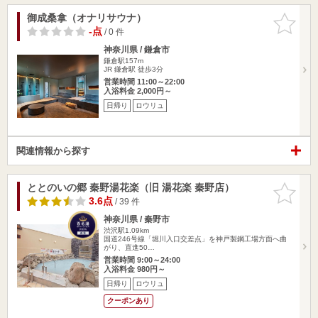
御成桑拿（オナリサウナ）
お気に入
りに追加
-点
/ 0 件
神奈川県 / 鎌倉市
鎌倉駅157m
JR 鎌倉駅 徒歩3分
営業時間 11:00～22:00
入浴料金 2,000円～
日帰り
ロウリュ
関連情報から探す
ととのいの郷 秦野湯花楽（旧 湯花楽 秦野店）
お気に入
りに追加
3.6点
/ 39 件
神奈川県 / 秦野市
渋沢駅1.09km
国道246号線「堀川入口交差点」を神戸製鋼工場方面へ曲
がり、直進50…
営業時間 9:00～24:00
入浴料金 980円～
日帰り
ロウリュ
クーポンあり