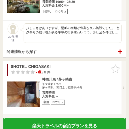
営業時間 10:00～23:30
入浴料金 1,000円～
日帰り
ロウリュ
少し古さはありますが、湯船の種類が豊富な良い施設でした。 七
夕祭りの残り香がある平塚の街を味わいつつ、少し足を伸ばし…
30代 男
性
関連情報から探す
8HOTEL CHIGASAKI
お気に入
りに追加
-点
/ 0 件
神奈川県 / 茅ヶ崎市
茅ケ崎駅175m
茅ヶ崎駅 南口より徒歩約４分
営業時間
入浴料金 ～
宿泊
ロウリュ
楽天トラベルの宿泊プランを見る