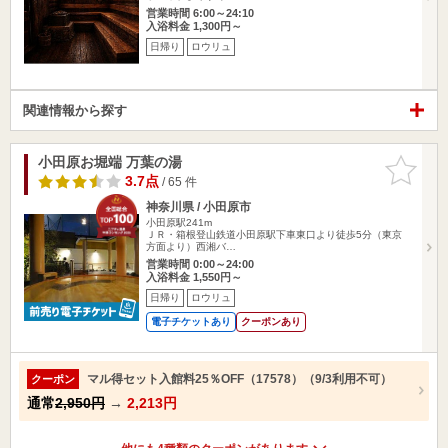
営業時間 6:00～24:10
入浴料金 1,300円～
日帰り
ロウリュ
関連情報から探す
小田原お堀端 万葉の湯
お気に入
りに追加
3.7点
/ 65 件
神奈川県 / 小田原市
小田原駅241m
ＪＲ・箱根登山鉄道小田原駅下車東口より徒歩5分（東京
方面より）西湘バ…
営業時間 0:00～24:00
入浴料金 1,550円～
日帰り
ロウリュ
電子チケットあり
クーポンあり
マル得セット入館料25％OFF（17578）（9/3利用不可）
クーポン
通常
2,950円
→
2,213円