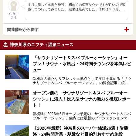
４月に新しく出来た施設。 初めての個室サウナですが近いので緊
張しつつ行ってみました。 結果は最高でした。予約は９０分、…
50代～
男性
関連情報から探す
神奈川県のニフティ温泉ニュース
「サウナリゾート＆スパ ブルーオーシャン」オー
プン！サウナ・水風呂・24時間ラウンジを本気レビ
ュー
新横浜の新たなリフレッシュ拠点として注目を集める「サウ
ナリゾート＆スパ ブルーオーシャン」。内覧会記事に続
き、今回は実際に体験してみたリアルな様子をレポートしま
す。サウナや水風呂の気持ちよさはもちろん、リラックスス
オープン前の「サウナリゾート＆スパ ブルーオー
ペースの過ごしやすさまで徹底チェック。新横浜エリアで日
シャン」に潜入！没入型サウナの魅力を徹底レポー
常の疲れをリセットしたい人、ライブやスポーツ観戦遠征組
は必見です。
ト！
新横浜に2026年6月オープン予定の「サウナリゾート＆スパ
ブルーオーシャン」。館内には最新のプロジェクションマッ
ピングが多用され、まるで世界を旅しているかのような圧倒
的な“没入感（イマーシブ）”を体験できます。
【2026年最新】神奈川のスーパー銭湯26選！岩盤
浴・24時間営業・駅近など目的別おすすめ施設