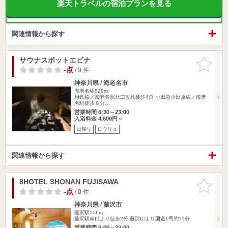
楽天トラベルの宿泊プランを見る
関連情報から探す
サウナスポットエビナ
お気に入
りに追加
-点
/ 0 件
神奈川県 / 海老名市
海老名駅529m
相鉄線／海老名駅北口改札徒歩4分 小田急小田原線／海老
名駅徒歩８分…
営業時間 8:30～23:00
入浴料金 4,600円～
日帰り
ロウリュ
関連情報から探す
8HOTEL SHONAN FUJISAWA
お気に入
りに追加
-点
/ 0 件
神奈川県 / 藤沢市
藤沢駅136m
藤沢駅南口より徒歩2分 藤沢ICより国道1号約15分
営業時間 6:00～23:00