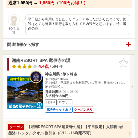
通常
1,950円
→
1,850円（100円お得！）
平日朝から利用しました。リニューアルしたばかりだそうで、施
設はとても綺麗！流行を取り入れてる内装だと思います。特に漫
画の充…
30代 女
性
関連情報から探す
湘南RESORT SPA 竜泉寺の湯
お気に入
りに追加
4.4点
/ 594 件
神奈川県 / 茅ヶ崎市
茅ケ崎駅2.39km
茅ヶ崎駅・平塚駅より無料送迎バス運行中新湘南バイパス
茅ヶ崎西ICよ…
営業時間 5:00～26:00
入浴料金 880円～
日帰り
ロウリュ
電子チケットあり
クーポンあり
【湘南RESORT SPA竜泉寺の湯】【平日限定】入館料+岩
クーポン
盤浴+レンタルタオル 割引き（8/11～16利用不可）