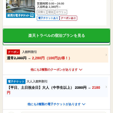
営業時間 0:00～24:00
入浴料金 2,380円～
日帰り
宿泊
ロウリュ
電子チケットあり
クーポンあり
楽天トラベルの宿泊プランを見る
入館料割引
クーポン
通常
2,380円
→
2,280円（100円お得！）
他にも2種類のクーポンがあります
大人入館料割引
電子チケット
【平日、土日祝全日】大人（中学生以上）
2380円
→
2180
円
他にも2種類の電子チケットがあります