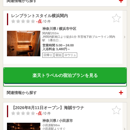
関連情報から探す
レンブラントスタイル横浜関内
お気に入
りに追加
-点
/ 0 件
神奈川県 / 横浜市中区
関内駅202m
JR関内駅南口より徒歩1分 市営地下鉄ブルーライン関内
駅 1番出口…
営業時間 5:00～24:00
入浴料金 3,480円～
日帰り
宿泊
ロウリュ
楽天トラベルの宿泊プランを見る
関連情報から探す
【2026年8月11日オープン】海賊サウナ
お気に入
りに追加
-点
/ 0 件
神奈川県 / 小田原市
小田原駅86m
小田原駅よりすぐ