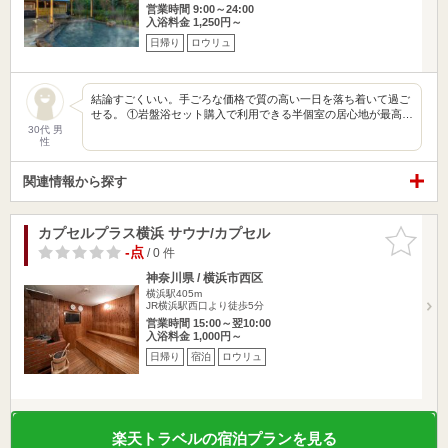
営業時間 9:00～24:00
入浴料金 1,250円～
日帰り
ロウリュ
結論すごくいい。手ごろな価格で質の高い一日を落ち着いて過ご
せる。 ①岩盤浴セット購入で利用できる半個室の居心地が最高…
30代 男
性
関連情報から探す
カプセルプラス横浜 サウナ/カプセル
お気に入
りに追加
-点
/ 0 件
神奈川県 / 横浜市西区
横浜駅405m
JR横浜駅西口より徒歩5分
営業時間 15:00～翌10:00
入浴料金 1,000円～
日帰り
宿泊
ロウリュ
楽天トラベルの宿泊プランを見る