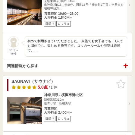
京急東神奈川駅1.04km
東神奈川ICより約5分。国道15号「神奈川2丁目」交差点を
瑞穂埠頭方…
営業時間 10:00～23:00
入浴料金 1,540円～
日帰り
ロウリュ
初めて利用させていただきました。 家族でも女子会でも、1人で
も団体でも、楽しめる施設です。ロッカールームや浴室は綺麗
で、…
50代～
女性
関連情報から探す
SAUNAVI（サウナビ）
お気に入
りに追加
5.0点
/ 1 件
神奈川県 / 横浜市港北区
新横浜駅310m
最寄り駅：新横浜駅
営業時間
入浴料金 2,400円～
日帰り
ロウリュ