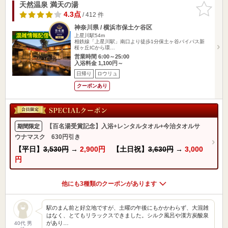
天然温泉 満天の湯
お気に入
りに追加
4.3点
/ 412 件
神奈川県 / 横浜市保土ケ谷区
上星川駅54m
相鉄線「上星川駅」南口より徒歩1分保土ヶ谷バイパス新
桜ヶ丘ICから環…
営業時間 6:00～25:00
入浴料金 1,100円～
日帰り
ロウリュ
クーポンあり
【百名湯受賞記念】入浴+レンタルタオル+今治タオルサ
期間限定
ウナマスク 630円引き
【平日】
3,530円
→
2,900円
【土日祝】
3,630円
→
3,000
円
他にも3種類のクーポンがあります
駅のまん前と好立地ですが、土曜の午後にもかかわらず、大混雑
はなく、とてもリラックスできました。シルク風呂や漢方炭酸泉
があり…
40代 男