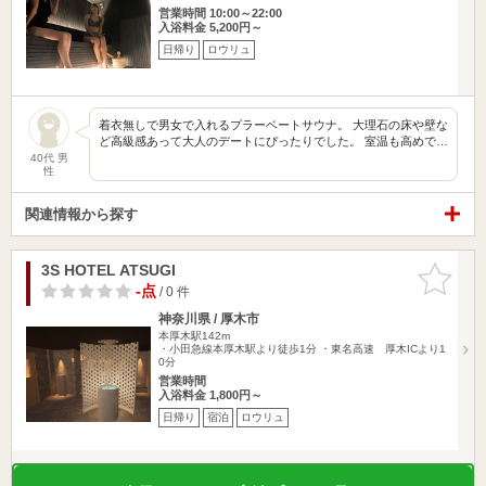
営業時間 10:00～22:00
入浴料金 5,200円～
日帰り
ロウリュ
着衣無しで男女で入れるプラーベートサウナ。 大理石の床や壁な
ど高級感あって大人のデートにぴったりでした。 室温も高めで…
40代 男
性
関連情報から探す
3S HOTEL ATSUGI
お気に入
りに追加
-点
/ 0 件
神奈川県 / 厚木市
本厚木駅142m
・小田急線本厚木駅より徒歩1分 ・東名高速 厚木ICより1
0分
営業時間
入浴料金 1,800円～
日帰り
宿泊
ロウリュ