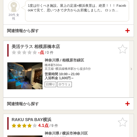
1度は行くべき施設。屋上の足湯×横浜夜景は、絶景！！！ Faceb
ookで見て、思いつきで夕方からお邪魔しました。 ロッカ…
20代 女
性
関連情報から探す
美活テラス 相模原橋本店
お気に入
りに追加
-点
/ 0 件
神奈川県 / 相模原市緑区
橋本駅530m
京王線･横浜線橋本駅から徒歩5分
営業時間 10:00～21:00
入浴料金 1,600円～
日帰り
ロウリュ
関連情報から探す
RAKU SPA BAY横浜
お気に入
りに追加
4.1点
/ 9 件
神奈川県 / 横浜市神奈川区