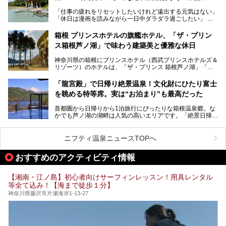
「仕事の疲れをリセットしたいけれど遠出する元気はない」
今回は、そんな大注目の施設に一足先にお邪魔し、その全貌
「休日は漫画を読みながら一日中ダラダラ過ごしたい」
を見学させていただきました！
「子ども連れでも気兼ねなく、家事を忘れてリフレッシュし
たい」
サウナ室の中に咲き誇る桜、魚たちが泳ぐ水風呂、そしてバ
箱根 プリンスホテルの旗艦ホテル、「ザ・プリン
リのビーチを思わせる休憩スペース…。驚きの連続だった館
ス箱根芦ノ湖」で味わう建築美と優雅な休日
そんな「癒やされたい」という願いを叶えてくれるのが、神
内の様子をレポートします！
奈川県のスーパー銭湯。
神奈川県の箱根にプリンスホテル（西武プリンスホテルズ＆
神奈川県には、サウナや岩盤浴、一日中遊べるエンタメ施設
リゾーツ）のホテルは、「ザ・プリンス 箱根芦ノ湖」「芦
など、“非日常”を味わえるスーパー銭湯が数多く揃っていま
ノ湖畔 蛸川温泉 龍宮殿」「箱根湯の花プリンスホテル」
す。しかし、選択肢が多いからこそ「どの施設か迷ってしま
「箱根仙石原プリンスホテル」と4軒あり、今回ご紹介する
う」という人も多いはず。
「龍宮殿」で日帰り絶景温泉！文化財にひたり富士
「ザ・プリンス 箱根芦ノ湖」は、その中でもフラッグシッ
を眺める特等席。実は“お泊まり”も最高だった
プ（旗艦）に位置づけられる特別なホテルです。
そこで今回は、神奈川県内の人気施設26選を「安さ」「岩
盤浴・漫画の充実度」「景色の良さ」「高級感」「深夜営
首都圏から日帰りから1泊旅行にぴったりな箱根温泉郷。な
昭和の日本を代表する建築家の一人、村野藤吾が芦ノ湖の畔
業」「駅近」など、目的別に厳選して紹介します。
かでも芦ノ湖の湖畔は人気の高いエリアです。「絶景日帰り
に建てた桃源郷のようなホテルがここ。自家源泉の温泉や、
今の気分にぴったりの施設を見つけて、最高のリフレッシュ
温泉 龍宮殿本館」は、露天風呂から芦ノ湖と富士山の両方
こだわりぬいた食もあわせて、このホテルの魅力をレポート
時間を過ごす参考にしていただけますと幸いです。
が楽しめるまさに眺望自慢の日帰り温泉。
します。
ニフティ温泉ニュースTOPへ
そしてここは全24室の「箱根 芦ノ湖畔蛸川温泉 龍宮殿」と
───
して宿泊もできます。宿泊者は「龍宮殿本館」の営業時間に
提供元：株式会社西武・プリンスホテルズワールドワイド
おすすめのアクティビティ情報
加えて、朝6時からの宿泊者専用時間帯にも「龍宮殿本館」
【PR】
のお風呂が利用できます。
この記事はザ・プリンス 箱根芦ノ湖のPR記事です。
【湘南・江ノ島】初心者向けサーフィンレッスン！用具レンタル
今回は日帰り温泉としての「絶景日帰り温泉 龍宮殿本館
等全て込み！【海まで徒歩１分】
（以下、龍宮殿本館）」と、旅館としての「箱根 芦ノ湖畔
蛸川温泉 龍宮殿（以下、龍宮殿）」の両方の魅力をたっぷ
神奈川県藤沢市片瀬海岸1-13-27
りお伝えします！
ここは箱根神社、九頭龍神社、白龍神社、箱根元宮と箱根の
4つの神社に囲まれたパワースポットです。