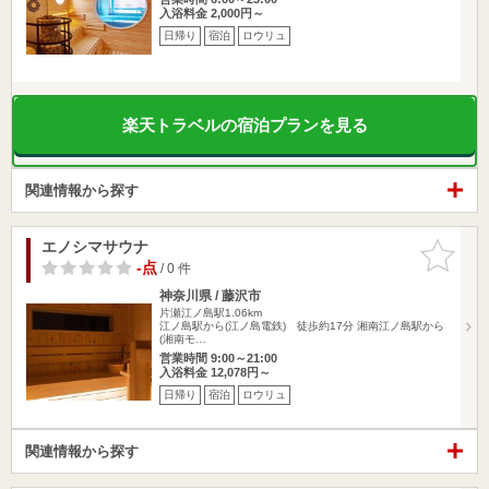
入浴料金 2,000円～
日帰り
宿泊
ロウリュ
楽天トラベルの宿泊プランを見る
関連情報から探す
エノシマサウナ
お気に入
りに追加
-点
/ 0 件
神奈川県 / 藤沢市
片瀬江ノ島駅1.06km
江ノ島駅から(江ノ島電鉄) 徒歩約17分 湘南江ノ島駅から
(湘南モ…
営業時間 9:00～21:00
入浴料金 12,078円～
日帰り
宿泊
ロウリュ
関連情報から探す