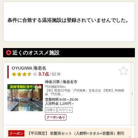
条件に合致する温浴施設は登録されていませんでした。
近くのオススメ施設
OYUGIWA 海老名
お気に入
りに追加
3.7点
/ 52 件
神奈川県 / 海老名市
門沢橋駅559m
【車】県道22号線「戸沢橋東」交差点北 【電車】JR相模
線「門沢橋…
営業時間 9:00～25:00
入浴料金 1,100円～
日帰り
ロウリュ
クーポンあり
【平日限定】 岩盤浴セット（入館料+タオル+岩盤浴）割引
クーポン