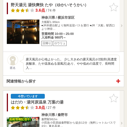
野天湯元 湯快爽快 たや（ゆかいそうかい）
お気に入
りに追加
3.6点
/ 74 件
神奈川県 / 横浜市栄区
大船駅1.96km
■JR本郷台駅より無料送迎バスを運行 ■JR「大船」駅西口
より神奈…
営業時間 10:00～25:00
入浴料金 980円～
日帰り
ロウリュ
露天風呂が心地よかった。 少し大きめの露天風呂が2箇所(高濃度
炭酸泉、たや温泉ぬる湯風呂)あり、やや低めの温度で、長時間
入…
匿名
関連情報から探す
お気に入
今空いています
りに追加
はだの・湯河原温泉 万葉の湯
3.8点
/ 27 件
神奈川県 / 秦野市
秦野駅962m
小田急小田原線秦野駅から徒歩12分（無料シャトルバスで
3分）東名高速…