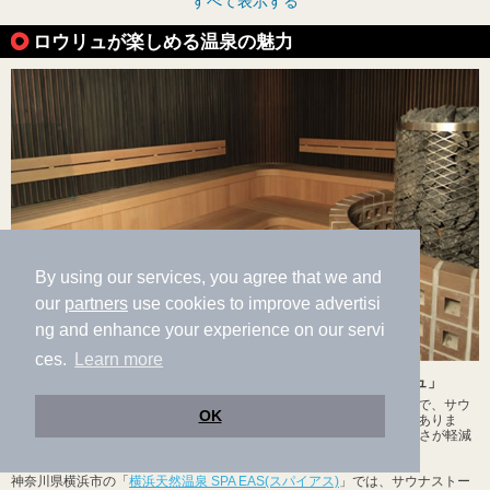
すべて表示する
ロウリュが楽しめる温泉の魅力
By using our services, you agree that we and
our
partners
use cookies to improve advertisi
ng and enhance your experience on our servi
ces.
Learn more
中温高湿で一気に発汗！ デトックス効果が期待できる「ロウリュ」
「ロウリュ」は、フィンランドに古くから伝わるサウナ入浴法の一つで、サウ
OK
ナストーンに水をかけて水蒸気を発生させて発汗を促進させる効果がありま
す。ロウリュは80℃以下の中温高湿のため、肌のピリピリ感や息苦しさが軽減
され、サウナが苦手な人でも利用しやすいのが特徴。
神奈川県横浜市の「
横浜天然温泉 SPA EAS(スパイアス)
」では、サウナストー