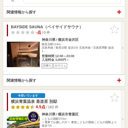
性
関連情報から探す
BAYSIDE SAUNA（ベイサイドサウナ）
お気に入
りに追加
-点
/ 0 件
神奈川県 / 横浜市金沢区
能見台駅114m
京急本線 / 能見台駅 徒歩2分 京急本線 / 京急富岡駅 徒歩
1…
営業時間 12:00～23:00
入浴料金 3,000円～
日帰り
ロウリュ
関連情報から探す
お気に入
今空いています
りに追加
横浜青葉温泉 喜楽里 別邸
4.5点
/ 162 件
神奈川県 / 横浜市青葉区
こどもの国駅370m
＜電車でお越しの方＞ 東急こどもの国線こどもの国駅より
徒歩7分 …