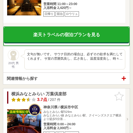
営業時間 11:00～23:00
入浴料金 2,420円～
日帰り
宿泊
ロウリュ
楽天トラベルの宿泊プランを見る
文句が無いです。 サウナ目的の場合は、必ずその欲求を満たして
くれます。 サ室の雰囲気良し、広さ良し、温度湿度良し、時々…
20代 男
性
関連情報から探す
横浜みなとみらい 万葉倶楽部
お気に入
りに追加
3.7点
/ 207 件
神奈川県 / 横浜市中区
みなとみらい駅529m
みなとみらい線 みなとみらい駅、クイーンズスクエア横浜
より徒歩5分首…
営業時間 0:00～24:00
入浴料金 2,000円～