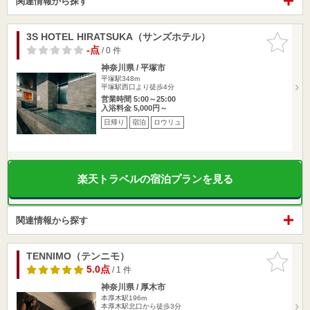
関連情報から探す
3S HOTEL HIRATSUKA（サンズホテル）
お気に入
りに追加
-点
/ 0 件
神奈川県 / 平塚市
平塚駅348m
平塚駅西口より徒歩4分
営業時間 5:00～25:00
入浴料金 5,000円～
日帰り
宿泊
ロウリュ
楽天トラベルの宿泊プランを見る
関連情報から探す
TENNIMO（テンニモ）
お気に入
りに追加
5.0点
/ 1 件
神奈川県 / 厚木市
本厚木駅196m
本厚木駅北口から徒歩3分