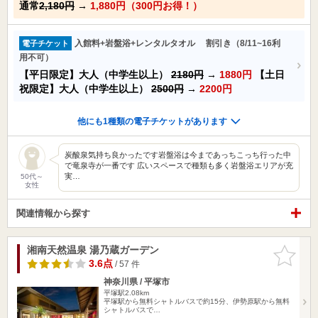
通常
2,180円
→
1,880円（300円お得！）
入館料+岩盤浴+レンタルタオル 割引き（8/11~16利
電子チケット
用不可）
【平日限定】大人（中学生以上）
2180円
→
1880円
【土日
祝限定】大人（中学生以上）
2500円
→
2200円
他にも1種類の電子チケットがあります
炭酸泉気持ち良かったです岩盤浴は今まであっちこっち行った中
で竜泉寺が一番です 広いスペースで種類も多く岩盤浴エリアが充
実…
50代～
女性
関連情報から探す
湘南天然温泉 湯乃蔵ガーデン
お気に入
りに追加
3.6点
/ 57 件
神奈川県 / 平塚市
平塚駅2.08km
平塚駅から無料シャトルバスで約15分、伊勢原駅から無料
シャトルバスで…