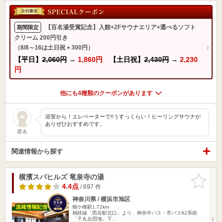
【百名湯受賞記念】入館+2Fサウナエリア+選べるソフト
期間限定
クリーム 200円引き
（8/8～16は土日祝＋300円）
【平日】
2,060円
→
1,860円
【土日祝】
2,430円
→
2,230
円
他にも4種類のクーポンがあります
浴室から！エレベーターで!!うすっくらい！ヒーリングサウナが
ありぜひおすすめです。
匿名
関連情報から探す
横濱スパヒルズ 竜泉寺の湯
お気に入
りに追加
4.4点
/ 697 件
神奈川県 / 横浜市旭区
鶴ケ峰駅1.72km
相鉄線「西谷駅北口」より、神奈中バス・市バス62系統
「千丸台団地」下…