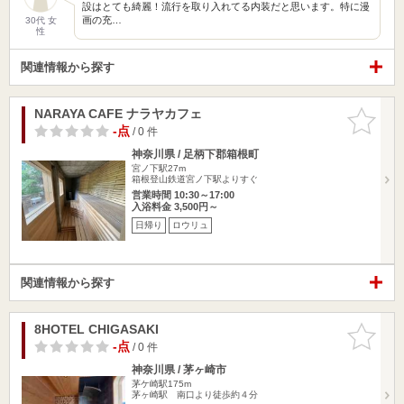
設はとても綺麗！流行を取り入れてる内装だと思います。特に漫
画の充…
30代 女
性
関連情報から探す
NARAYA CAFE ナラヤカフェ
お気に入
りに追加
-点
/ 0 件
神奈川県 / 足柄下郡箱根町
宮ノ下駅27m
箱根登山鉄道宮ノ下駅よりすぐ
営業時間 10:30～17:00
入浴料金 3,500円～
日帰り
ロウリュ
関連情報から探す
8HOTEL CHIGASAKI
お気に入
りに追加
-点
/ 0 件
神奈川県 / 茅ヶ崎市
茅ケ崎駅175m
茅ヶ崎駅 南口より徒歩約４分