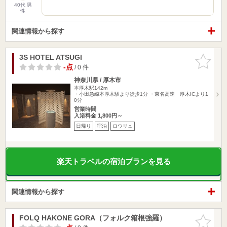
40代 男
性
関連情報から探す
3S HOTEL ATSUGI
お気に入
りに追加
-点
/ 0 件
神奈川県 / 厚木市
本厚木駅142m
・小田急線本厚木駅より徒歩1分 ・東名高速 厚木ICより1
0分
営業時間
入浴料金 1,800円～
日帰り
宿泊
ロウリュ
楽天トラベルの宿泊プランを見る
関連情報から探す
FOLQ HAKONE GORA（フォルク箱根強羅）
お気に入
りに追加