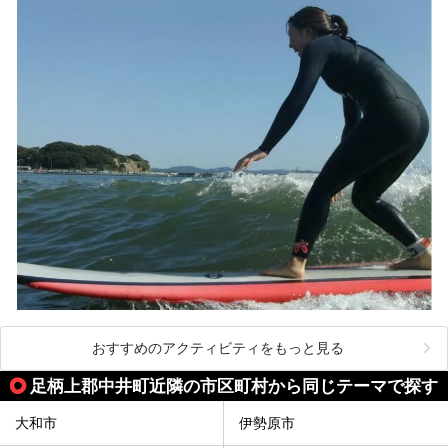
ここは箱根神社、九頭龍神社、白龍神社、箱根元宮と箱根の
4つの神社に囲まれたパワースポットです。
───
提供元：株式会社西武・プリンスホテルズワールドワイド
【PR】
この記事は箱根 芦ノ湖畔蛸川温泉 龍宮殿のPR記事です。
おすすめのアクティビティをもっと見る
足柄上郡中井町近隣の市区町村から同じテーマで探す
大和市
伊勢原市