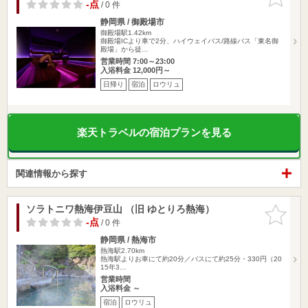
りに追加
-点
/ 0 件
静岡県 / 御殿場市
御殿場駅1.42km
御殿場ICより車で2分、ハイウェイバス/路線バス「東名御
殿場」から徒…
営業時間 7:00～23:00
入浴料金 12,000円～
日帰り
宿泊
ロウリュ
楽天トラベルの宿泊プランを見る
関連情報から探す
ソラトニワ熱海伊豆山 （旧 ゆとりろ熱海）
お気に入
りに追加
-点
/ 0 件
静岡県 / 熱海市
熱海駅2.70km
熱海駅よりお車にて約20分／バスにて約25分・330円（20
15年3…
営業時間
入浴料金 ～
宿泊
ロウリュ