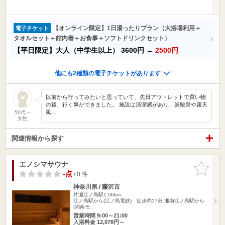
【オンライン限定】1日湯ったりプラン（大浴場利用＋
電子チケット
タオルセット＋館内着＋お食事＋ソフトドリンクセット）
【平日限定】大人（中学生以上）
3600円
→
2500円
他にも2種類の電子チケットがあります
以前から行ってみたいと思っていて、先日アウトレットで買い物
の後、行く事ができました。 施設は清潔感があり、炭酸泉や露天
風…
50代～
女性
関連情報から探す
エノシマサウナ
お気に入
りに追加
-点
/ 0 件
神奈川県 / 藤沢市
片瀬江ノ島駅1.06km
江ノ島駅から(江ノ島電鉄) 徒歩約17分 湘南江ノ島駅から
(湘南モ…
営業時間 9:00～21:00
入浴料金 12,078円～