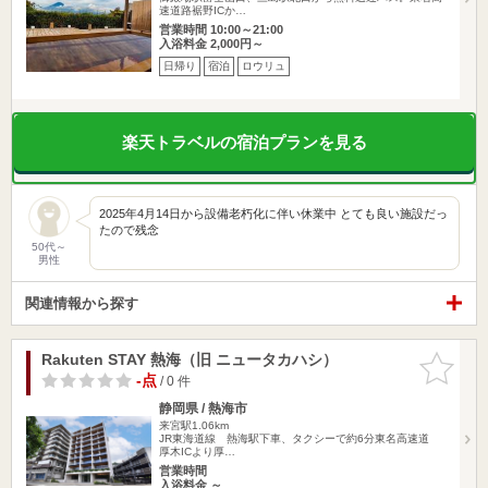
速道路裾野ICか…
営業時間 10:00～21:00
入浴料金 2,000円～
日帰り
宿泊
ロウリュ
楽天トラベルの宿泊プランを見る
2025年4月14日から設備老朽化に伴い休業中 とても良い施設だっ
たので残念
50代～
男性
関連情報から探す
Rakuten STAY 熱海（旧 ニュータカハシ）
お気に入
りに追加
-点
/ 0 件
静岡県 / 熱海市
来宮駅1.06km
JR東海道線 熱海駅下車、タクシーで約6分東名高速道
厚木ICより厚…
営業時間
入浴料金 ～