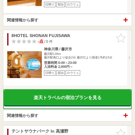
日帰り
宿泊
ロウリュ
関連情報から探す
8HOTEL SHONAN FUJISAWA
お気に入
りに追加
-点
/ 0 件
神奈川県 / 藤沢市
藤沢駅136m
藤沢駅南口より徒歩2分 藤沢ICより国道1号約15分
営業時間 6:00～23:00
入浴料金 2,000円～
日帰り
宿泊
ロウリュ
楽天トラベルの宿泊プランを見る
関連情報から探す
テントサウナパーク In 高瀬野
お気に入