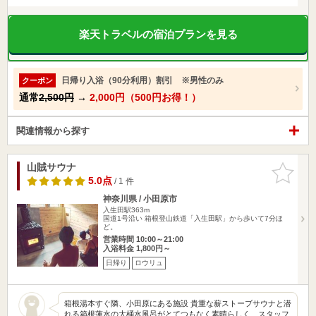
楽天トラベルの宿泊プランを見る
日帰り入浴（90分利用）割引 ※男性のみ
クーポン
通常
2,500円
→
2,000円（500円お得！）
関連情報から探す
山賊サウナ
お気に入
りに追加
5.0点
/ 1 件
神奈川県 / 小田原市
入生田駅363m
国道1号沿い 箱根登山鉄道「入生田駅」から歩いて7分ほ
ど。
営業時間 10:00～21:00
入浴料金 1,800円～
日帰り
ロウリュ
箱根湯本すぐ隣、小田原にある施設 貴重な薪ストーブサウナと潜
れる箱根蓮水の大桶水風呂がとてつもなく素晴らしく、スタッフ