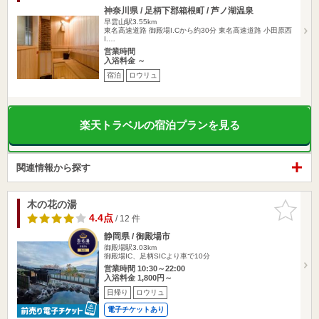
神奈川県 / 足柄下郡箱根町 / 芦ノ湖温泉
早雲山駅3.55km
東名高速道路 御殿場I.Cから約30分 東名高速道路 小田原西
I.…
営業時間
入浴料金 ～
宿泊
ロウリュ
楽天トラベルの宿泊プランを見る
関連情報から探す
木の花の湯
お気に入
りに追加
4.4点
/ 12 件
静岡県 / 御殿場市
御殿場駅3.03km
御殿場IC、足柄SICより車で10分
営業時間 10:30～22:00
入浴料金 1,800円～
日帰り
ロウリュ
電子チケットあり