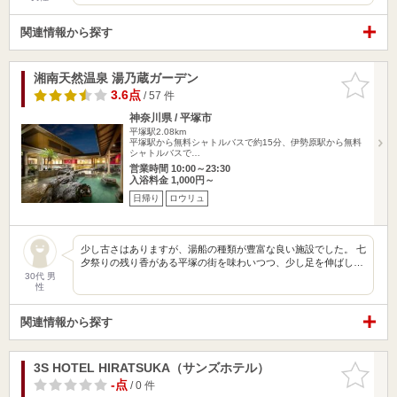
関連情報から探す
湘南天然温泉 湯乃蔵ガーデン
お気に入
りに追加
3.6点
/ 57 件
神奈川県 / 平塚市
平塚駅2.08km
平塚駅から無料シャトルバスで約15分、伊勢原駅から無料
シャトルバスで…
営業時間 10:00～23:30
入浴料金 1,000円～
日帰り
ロウリュ
少し古さはありますが、湯船の種類が豊富な良い施設でした。 七
夕祭りの残り香がある平塚の街を味わいつつ、少し足を伸ばし…
30代 男
性
関連情報から探す
3S HOTEL HIRATSUKA（サンズホテル）
お気に入
りに追加
-点
/ 0 件