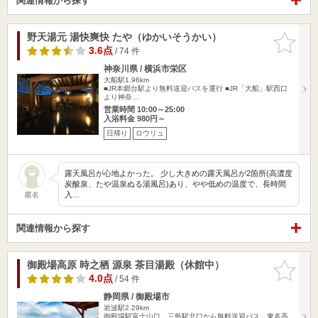
関連情報から探す
野天湯元 湯快爽快 たや（ゆかいそうかい）
お気に入
りに追加
3.6点
/ 74 件
神奈川県 / 横浜市栄区
大船駅1.96km
■JR本郷台駅より無料送迎バスを運行 ■JR「大船」駅西口
より神奈…
営業時間 10:00～25:00
入浴料金 980円～
日帰り
ロウリュ
露天風呂が心地よかった。 少し大きめの露天風呂が2箇所(高濃度
炭酸泉、たや温泉ぬる湯風呂)あり、やや低めの温度で、長時間
入…
匿名
関連情報から探す
御殿場高原 時之栖 源泉 茶目湯殿（休館中）
お気に入
りに追加
4.0点
/ 54 件
静岡県 / 御殿場市
岩波駅2.29km
御殿場駅富士山口、三島駅北口から無料送迎バス。東名高