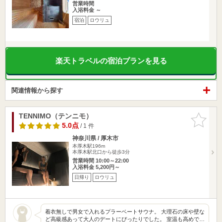
営業時間
入浴料金 ～
宿泊
ロウリュ
楽天トラベルの宿泊プランを見る
関連情報から探す
TENNIMO（テンニモ）
お気に入
りに追加
5.0点
/ 1 件
神奈川県 / 厚木市
本厚木駅196m
本厚木駅北口から徒歩3分
営業時間 10:00～22:00
入浴料金 5,200円～
日帰り
ロウリュ
着衣無しで男女で入れるプラーベートサウナ。 大理石の床や壁な
ど高級感あって大人のデートにぴったりでした。 室温も高めで…