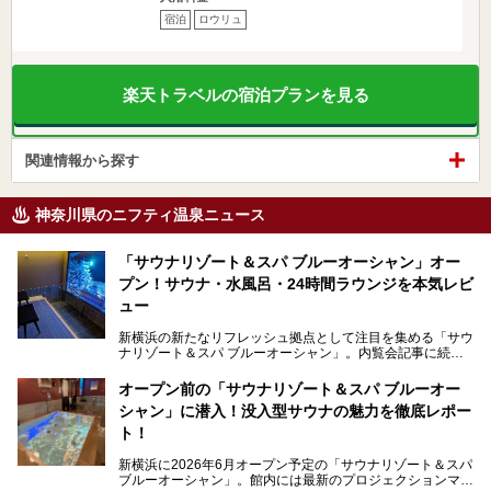
宿泊
ロウリュ
楽天トラベルの宿泊プランを見る
関連情報から探す
神奈川県のニフティ温泉ニュース
「サウナリゾート＆スパ ブルーオーシャン」オー
プン！サウナ・水風呂・24時間ラウンジを本気レビ
ュー
新横浜の新たなリフレッシュ拠点として注目を集める「サウ
ナリゾート＆スパ ブルーオーシャン」。内覧会記事に続
き、今回は実際に体験してみたリアルな様子をレポートしま
す。サウナや水風呂の気持ちよさはもちろん、リラックスス
オープン前の「サウナリゾート＆スパ ブルーオー
ペースの過ごしやすさまで徹底チェック。新横浜エリアで日
シャン」に潜入！没入型サウナの魅力を徹底レポー
常の疲れをリセットしたい人、ライブやスポーツ観戦遠征組
は必見です。
ト！
新横浜に2026年6月オープン予定の「サウナリゾート＆スパ
ブルーオーシャン」。館内には最新のプロジェクションマッ