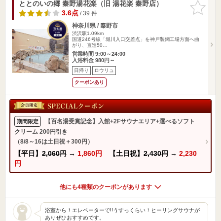
ととのいの郷 秦野湯花楽（旧 湯花楽 秦野店）
お気に入
りに追加
3.6点
/ 39 件
神奈川県 / 秦野市
渋沢駅1.09km
国道246号線「堀川入口交差点」を神戸製鋼工場方面へ曲
がり、直進50…
営業時間 9:00～24:00
入浴料金 980円～
日帰り
ロウリュ
クーポンあり
【百名湯受賞記念】入館+2Fサウナエリア+選べるソフト
期間限定
クリーム 200円引き
（8/8～16は土日祝＋300円）
【平日】
2,060円
→
1,860円
【土日祝】
2,430円
→
2,230
円
他にも4種類のクーポンがあります
浴室から！エレベーターで!!うすっくらい！ヒーリングサウナが
ありぜひおすすめです。