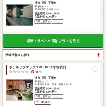
神奈川県 / 平塚市
平塚駅348m
平塚駅西口より徒歩4分
営業時間 5:00～25:00
入浴料金 5,000円～
日帰り
宿泊
ロウリュ
楽天トラベルの宿泊プランを見る
関連情報から探す
ホテルリブマックスBUDGET平塚駅前
お気に入
りに追加
-点
/ 0 件
神奈川県 / 平塚市
平塚駅411m
JR東海道本線「平塚」駅徒歩約3分
営業時間 6:00～23:00
入浴料金 2,500円～
日帰り
宿泊
ロウリュ
クーポンあり