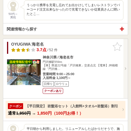
うっかり携帯を充電し忘れてお出かけしてしまいレストランでバ
ーコード注文出来なかったので充電できないか従業員さんに聞い
たとこ…
50代～
男性
関連情報から探す
OYUGIWA 海老名
お気に入
りに追加
3.7点
/ 52 件
神奈川県 / 海老名市
門沢橋駅559m
【車】県道22号線「戸沢橋東」交差点北 【電車】JR相模
線「門沢橋…
営業時間 9:00～25:00
入浴料金 1,100円～
日帰り
ロウリュ
クーポンあり
【平日限定】 岩盤浴セット（入館料+タオル+岩盤浴）割引
クーポン
通常
1,950円
→
1,850円（100円お得！）
平日朝から利用しました。リニューアルしたばかりだそうで、施