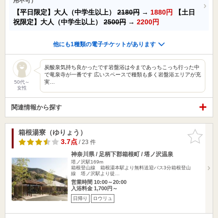
用不可）
【平日限定】大人（中学生以上）
2180円
→
1880円
【土日
祝限定】大人（中学生以上）
2500円
→
2200円
他にも1種類の電子チケットがあります
炭酸泉気持ち良かったです岩盤浴は今まであっちこっち行った中
で竜泉寺が一番です 広いスペースで種類も多く岩盤浴エリアが充
実…
50代～
女性
関連情報から探す
箱根湯寮（ゆりょう）
お気に入
りに追加
3.7点
/ 23 件
神奈川県 / 足柄下郡箱根町 / 塔ノ沢温泉
塔ノ沢駅169m
箱根登山線 箱根湯本駅より無料送迎バス3分箱根登山
線 塔ノ沢駅より徒…
営業時間 10:00～20:00
入浴料金 1,700円～
日帰り
ロウリュ