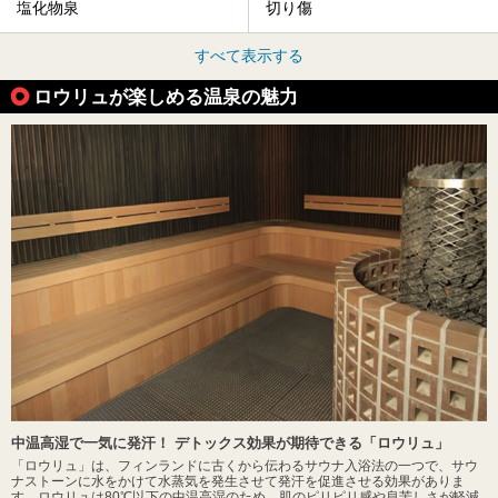
塩化物泉
切り傷
すべて表示する
ロウリュが楽しめる温泉の魅力
中温高湿で一気に発汗！ デトックス効果が期待できる「ロウリュ」
「ロウリュ」は、フィンランドに古くから伝わるサウナ入浴法の一つで、サウ
ナストーンに水をかけて水蒸気を発生させて発汗を促進させる効果がありま
す。ロウリュは80℃以下の中温高湿のため、肌のピリピリ感や息苦しさが軽減