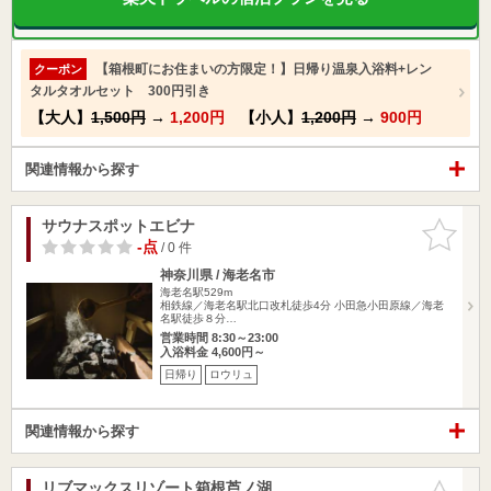
【箱根町にお住まいの方限定！】日帰り温泉入浴料+レン
クーポン
タルタオルセット 300円引き
【大人】
1,500円
→
1,200円
【小人】
1,200円
→
900円
関連情報から探す
サウナスポットエビナ
お気に入
りに追加
-点
/ 0 件
神奈川県 / 海老名市
海老名駅529m
相鉄線／海老名駅北口改札徒歩4分 小田急小田原線／海老
名駅徒歩８分…
営業時間 8:30～23:00
入浴料金 4,600円～
日帰り
ロウリュ
関連情報から探す
リブマックスリゾート箱根芦ノ湖
お気に入