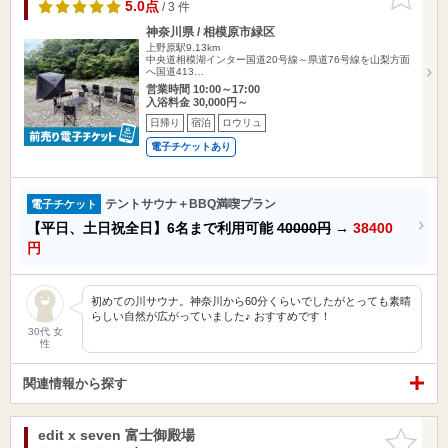
りに追加
5.0点
/ 3 件
神奈川県 / 相模原市緑区
上野原駅9.13km
中央道相模湖インター国道20号線～県道76号線を山梨方面
へ国道413…
営業時間 10:00～17:00
入浴料金 30,000円～
日帰り
宿泊
ロウリュ
電子チケットあり
テントサウナ＋BBQ満喫プラン
電子チケット
【平日、土日祝全日】6名まで利用可能
40000円
→
38400
円
初めての川サウナ。神奈川から60分くらいでしたがとっても素晴
らしい自然が広がっていました♪ おすすめです！
30代 女
性
関連情報から探す
edit x seven 富士御殿場
お気に入