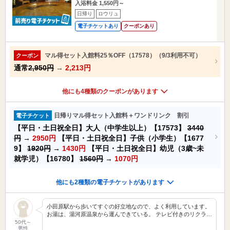
入浴料金 1,550円～
日帰り
ロウリュ
電子チケットあり
クーポンあり
マル得セット入館料25％OFF（17578）（9/3利用不可）
クーポン
通常
2,950円
→
2,213円
他にも4種類のクーポンがあります
日帰りマル得セット入館料＋ワンドリンク 割引
電子チケット
【平日・土日祝全日】大人（中学生以上）【17573】
3440
円
→
2950円
【平日・土日祝全日】子供（小学生）【1677
9】
1920円
→
1430円
【平日・土日祝全日】幼児（3歳~未
就学児）【16780】
1560円
→
1070円
他にも2種類の電子チケットがあります
小田原駅から歩いてすぐの好立地なので、よく利用しています。
お湯は、湯河原温泉から運んできている。 テレビ付きのリクラ…
50代～
男性