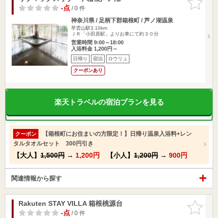
りに追加
-点
/ 0 件
神奈川県 / 足柄下郡箱根町 / 芦ノ湖温泉
早雲山駅3.10km
ＪＲ「小田原駅」よりお車にて約３０分
営業時間 9:00～18:00
入浴料金 1,200円～
日帰り
宿泊
ロウリュ
クーポンあり
楽天トラベルの宿泊プランを見る
【箱根町にお住まいの方限定！】日帰り温泉入浴料+レン
クーポン
タルタオルセット 300円引き
【大人】
1,500円
→
1,200円
【小人】
1,200円
→
900円
関連情報から探す
Rakuten STAY VILLA 箱根桃源台
お気に入
りに追加
-点
/ 0 件