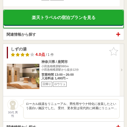
楽天トラベルの宿泊プランを見る
関連情報から探す
しずの湯
お気に入
りに追加
4.0点
/ 1 件
神奈川県 / 座間市
小田急相模原駅880m
小田急相模原駅から徒歩12分
営業時間 13:00～26:00
入浴料金 1,480円～
日帰り
ロウリュ
ローカル銭湯をリニューアル、男性用サウナ特化に改装したとい
う面白い施設でした。 受付、更衣室は現代的に綺麗にリニュー…
30代 男
性