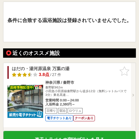
条件に合致する温浴施設は登録されていませんでした。
近くのオススメ施設
はだの・湯河原温泉 万葉の湯
お気に入
りに追加
3.8点
/ 27 件
神奈川県 / 秦野市
秦野駅962m
小田急小田原線秦野駅から徒歩12分（無料シャトルバスで
3分）東名高速…
営業時間 0:00～24:00
入浴料金 2,380円～
日帰り
宿泊
ロウリュ
電子チケットあり
クーポンあり