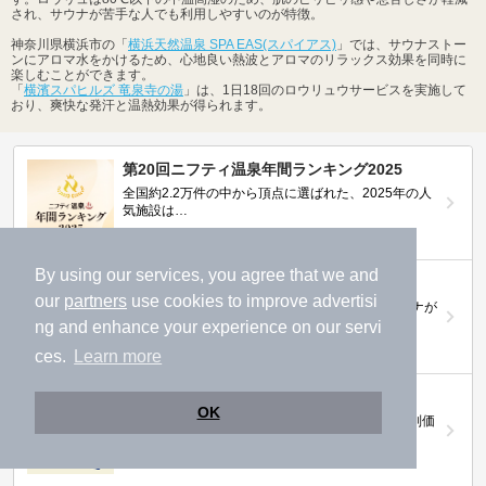
され、サウナが苦手な人でも利用しやすいのが特徴。
神奈川県横浜市の「
横浜天然温泉 SPA EAS(スパイアス)
」では、サウナストー
ンにアロマ水をかけるため、心地良い熱波とアロマのリラックス効果を同時に
楽しむことができます。
「
横濱スパヒルズ 竜泉寺の湯
」は、1日18回のロウリュウサービスを実施して
おり、爽快な発汗と温熱効果が得られます。
第20回ニフティ温泉年間ランキング2025
全国約2.2万件の中から頂点に選ばれた、2025年の人
気施設は…
By using our services, you agree that we and
ニフティ温泉 サウナランキング2026
our
partners
use cookies to improve advertisi
おふろ好きユーザーの投票により、全国No.1サウナが
決定！
ng and enhance your experience on our servi
ces.
Learn more
ニフティ温泉プレミアムクーポン
OK
ノジマモバイル会員向け 通常よりもお得な「特別価
格」で人気の温泉を満喫できる！