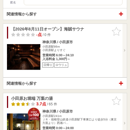
匿名
関連情報から探す
【2026年8月11日オープン】海賊サウナ
お気に入
りに追加
-点
/ 0 件
神奈川県 / 小田原市
小田原駅86m
小田原駅よりすぐ
営業時間 6:00～24:10
入浴料金 1,300円～
日帰り
ロウリュ
関連情報から探す
小田原お堀端 万葉の湯
お気に入
りに追加
3.7点
/ 65 件
神奈川県 / 小田原市
小田原駅241m
ＪＲ・箱根登山鉄道小田原駅下車東口より徒歩5分（東京
方面より）西湘バ…
営業時間 0:00～24:00