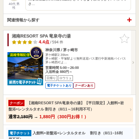
さ…
40代 男
性
関連情報から探す
湘南RESORT SPA 竜泉寺の湯
お気に入
りに追加
4.4点
/ 594 件
神奈川県 / 茅ヶ崎市
茅ケ崎駅2.39km
茅ヶ崎駅・平塚駅より無料送迎バス運行中新湘南バイパス
茅ヶ崎西ICよ…
営業時間 5:00～26:00
入浴料金 880円～
日帰り
ロウリュ
電子チケットあり
クーポンあり
【湘南RESORT SPA竜泉寺の湯】【平日限定】入館料+岩
クーポン
盤浴+レンタルタオル 割引き（8/11～16利用不可）
通常
2,180円
→
1,880円（300円お得！）
入館料+岩盤浴+レンタルタオル 割引き（8/11~16利
電子チケット