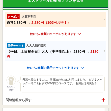
楽天トラベルの宿泊プランを見る
入館料割引
クーポン
通常
2,380円
→
2,280円（100円お得！）
他にも2種類のクーポンがあります
大人入館料割引
電子チケット
【平日、土日祝全日】大人（中学生以上）
2380円
→
2180
円
他にも2種類の電子チケットがあります
丹沢へ登山するのに、前日泊のために利用しました。 ビジネスパ
ック一泊二食付きで9000円のコースです。 お風呂は内風呂が
１…
50代～
男性
関連情報から探す