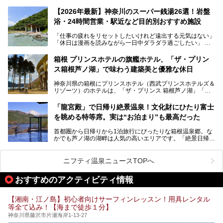
ピングが多用され、まるで世界を旅しているかのような圧倒
的な“没入感（イマーシブ）”を体験できます。
【2026年最新】神奈川のスーパー銭湯26選！岩盤
浴・24時間営業・駅近など目的別おすすめ施設
「仕事の疲れをリセットしたいけれど遠出する元気はない」
今回は、そんな大注目の施設に一足先にお邪魔し、その全貌
「休日は漫画を読みながら一日中ダラダラ過ごしたい」
を見学させていただきました！
「子ども連れでも気兼ねなく、家事を忘れてリフレッシュし
たい」
サウナ室の中に咲き誇る桜、魚たちが泳ぐ水風呂、そしてバ
箱根 プリンスホテルの旗艦ホテル、「ザ・プリン
リのビーチを思わせる休憩スペース…。驚きの連続だった館
ス箱根芦ノ湖」で味わう建築美と優雅な休日
そんな「癒やされたい」という願いを叶えてくれるのが、神
内の様子をレポートします！
奈川県のスーパー銭湯。
神奈川県の箱根にプリンスホテル（西武プリンスホテルズ＆
神奈川県には、サウナや岩盤浴、一日中遊べるエンタメ施設
リゾーツ）のホテルは、「ザ・プリンス 箱根芦ノ湖」「芦
など、“非日常”を味わえるスーパー銭湯が数多く揃っていま
ノ湖畔 蛸川温泉 龍宮殿」「箱根湯の花プリンスホテル」
す。しかし、選択肢が多いからこそ「どの施設か迷ってしま
「箱根仙石原プリンスホテル」と4軒あり、今回ご紹介する
う」という人も多いはず。
「龍宮殿」で日帰り絶景温泉！文化財にひたり富士
「ザ・プリンス 箱根芦ノ湖」は、その中でもフラッグシッ
を眺める特等席。実は“お泊まり”も最高だった
プ（旗艦）に位置づけられる特別なホテルです。
そこで今回は、神奈川県内の人気施設26選を「安さ」「岩
盤浴・漫画の充実度」「景色の良さ」「高級感」「深夜営
首都圏から日帰りから1泊旅行にぴったりな箱根温泉郷。な
昭和の日本を代表する建築家の一人、村野藤吾が芦ノ湖の畔
業」「駅近」など、目的別に厳選して紹介します。
かでも芦ノ湖の湖畔は人気の高いエリアです。「絶景日帰り
に建てた桃源郷のようなホテルがここ。自家源泉の温泉や、
今の気分にぴったりの施設を見つけて、最高のリフレッシュ
温泉 龍宮殿本館」は、露天風呂から芦ノ湖と富士山の両方
こだわりぬいた食もあわせて、このホテルの魅力をレポート
時間を過ごす参考にしていただけますと幸いです。
が楽しめるまさに眺望自慢の日帰り温泉。
します。
ニフティ温泉ニュースTOPへ
そしてここは全24室の「箱根 芦ノ湖畔蛸川温泉 龍宮殿」と
───
して宿泊もできます。宿泊者は「龍宮殿本館」の営業時間に
提供元：株式会社西武・プリンスホテルズワールドワイド
おすすめのアクティビティ情報
加えて、朝6時からの宿泊者専用時間帯にも「龍宮殿本館」
【PR】
のお風呂が利用できます。
この記事はザ・プリンス 箱根芦ノ湖のPR記事です。
【湘南・江ノ島】初心者向けサーフィンレッスン！用具レンタル
今回は日帰り温泉としての「絶景日帰り温泉 龍宮殿本館
等全て込み！【海まで徒歩１分】
（以下、龍宮殿本館）」と、旅館としての「箱根 芦ノ湖畔
蛸川温泉 龍宮殿（以下、龍宮殿）」の両方の魅力をたっぷ
神奈川県藤沢市片瀬海岸1-13-27
りお伝えします！