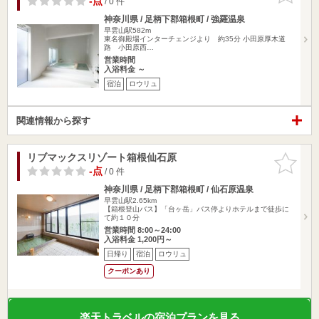
-点
/ 0 件
神奈川県 / 足柄下郡箱根町 / 強羅温泉
早雲山駅582m
東名御殿場インターチェンジより 約35分 小田原厚木道
路 小田原西…
営業時間
入浴料金 ～
宿泊
ロウリュ
関連情報から探す
リブマックスリゾート箱根仙石原
お気に入
りに追加
-点
/ 0 件
神奈川県 / 足柄下郡箱根町 / 仙石原温泉
早雲山駅2.65km
【箱根登山バス】「台ヶ岳」バス停よりホテルまで徒歩に
て約１０分
営業時間 8:00～24:00
入浴料金 1,200円～
日帰り
宿泊
ロウリュ
クーポンあり
楽天トラベルの宿泊プランを見る