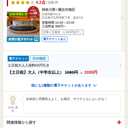
4.2点
/ 209 件
神奈川県 / 横浜市南区
弘明寺駅531m
京浜急行弘明寺駅下車、徒歩7分
営業時間 10:00～23:00
入浴料金 980円～
日帰り
格安（1,000円以下）
電子チケットあり
日付指定
電子チケット
土日祝大人入浴料50円引き
【土日祝】大人（中学生以上）
1080円
→
1030円
他にも1種類の電子チケットがあります
全体的に雰囲気もよく、お風呂、サウナともによいかな！
40代 男
性
関連情報から探す