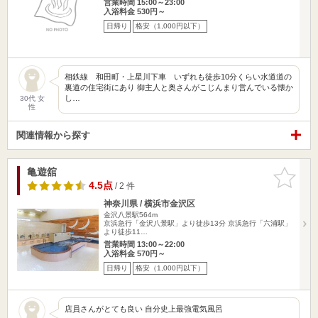
営業時間 15:00～23:00
入浴料金 530円～
日帰り
格安（1,000円以下）
相鉄線 和田町・上星川下車 いずれも徒歩10分くらい水道道の
裏道の住宅街にあり 御主人と奥さんがこじんまり営んでいる懐か
し…
30代 女
性
関連情報から探す
亀遊舘
お気に入
りに追加
4.5点
/ 2 件
神奈川県 / 横浜市金沢区
金沢八景駅564m
京浜急行「金沢八景駅」より徒歩13分 京浜急行「六浦駅」
より徒歩11…
営業時間 13:00～22:00
入浴料金 570円～
日帰り
格安（1,000円以下）
店員さんがとても良い 自分史上最強電気風呂