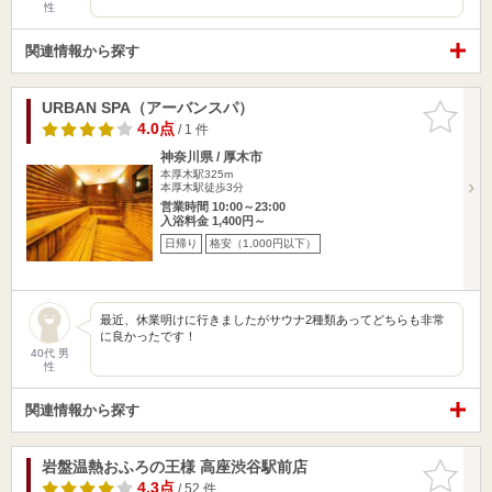
性
関連情報から探す
URBAN SPA（アーバンスパ）
お気に入
りに追加
4.0点
/ 1 件
神奈川県 / 厚木市
本厚木駅325m
本厚木駅徒歩3分
営業時間 10:00～23:00
入浴料金 1,400円～
日帰り
格安（1,000円以下）
最近、休業明けに行きましたがサウナ2種類あってどちらも非常
に良かったです！
40代 男
性
関連情報から探す
岩盤温熱おふろの王様 高座渋谷駅前店
お気に入
りに追加
4.3点
/ 52 件