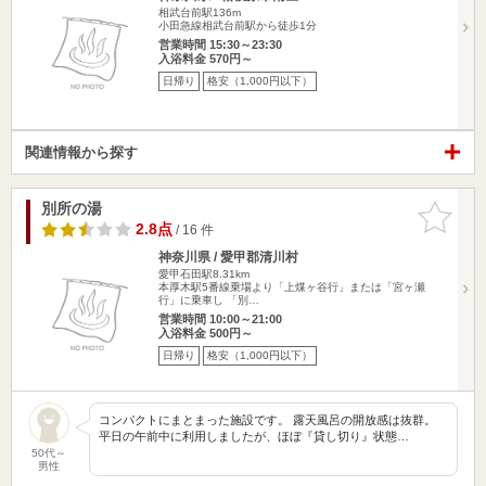
相武台前駅136m
小田急線相武台前駅から徒歩1分
営業時間 15:30～23:30
入浴料金 570円～
日帰り
格安（1,000円以下）
関連情報から探す
別所の湯
お気に入
りに追加
2.8点
/ 16 件
神奈川県 / 愛甲郡清川村
愛甲石田駅8.31km
本厚木駅5番線乗場より「上煤ヶ谷行」または「宮ヶ瀬
行」に乗車し 「別…
営業時間 10:00～21:00
入浴料金 500円～
日帰り
格安（1,000円以下）
コンパクトにまとまった施設です。 露天風呂の開放感は抜群。
平日の午前中に利用しましたが、ほぼ『貸し切り』状態…
50代～
男性