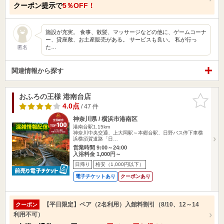
クーポン提示で
5％OFF！
施設が充実。 食事、散髪、マッサージなどの他に、ゲームコーナ
ー、貸座敷、お土産販売がある。 サービスも良い。 私が行っ
た…
匿名
関連情報から探す
おふろの王様 港南台店
お気に入
りに追加
4.0点
/ 47 件
神奈川県 / 横浜市港南区
港南台駅1.15km
神奈川中央交通、上大岡駅～本郷台駅、日野バス停下車横
浜横須賀道路「日…
営業時間 9:00～24:00
入浴料金 1,000円～
日帰り
格安（1,000円以下）
電子チケットあり
クーポンあり
【平日限定】ペア（2名利用）入館料割引（8/10、12～14
クーポン
利用不可）