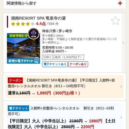
関連情報から探す
湘南RESORT SPA 竜泉寺の湯
お気に入
りに追加
4.4点
/ 594 件
神奈川県 / 茅ヶ崎市
茅ケ崎駅2.39km
茅ヶ崎駅・平塚駅より無料送迎バス運行中新湘南バイパス
茅ヶ崎西ICよ…
営業時間 5:00～26:00
入浴料金 880円～
日帰り
格安（1,000円以下）
電子チケットあり
クーポンあり
【湘南RESORT SPA竜泉寺の湯】【平日限定】入館料+岩
クーポン
盤浴+レンタルタオル 割引き（8/11～16利用不可）
通常
2,180円
→
1,880円（300円お得！）
入館料+岩盤浴+レンタルタオル 割引き（8/11~16利
電子チケット
用不可）
【平日限定】大人（中学生以上）
2180円
→
1880円
【土日
祝限定】大人（中学生以上）
2500円
→
2200円