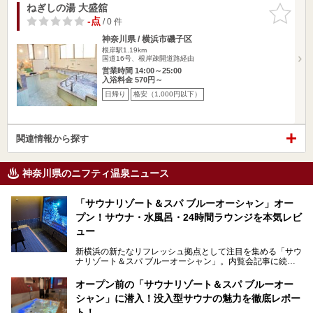
ねぎしの湯 大盛舘
お気に入
りに追加
-点
/ 0 件
神奈川県 / 横浜市磯子区
根岸駅1.19km
国道16号、根岸疎開道路経由
営業時間 14:00～25:00
入浴料金 570円～
日帰り
格安（1,000円以下）
関連情報から探す
神奈川県のニフティ温泉ニュース
「サウナリゾート＆スパ ブルーオーシャン」オー
プン！サウナ・水風呂・24時間ラウンジを本気レビ
ュー
新横浜の新たなリフレッシュ拠点として注目を集める「サウ
ナリゾート＆スパ ブルーオーシャン」。内覧会記事に続
き、今回は実際に体験してみたリアルな様子をレポートしま
す。サウナや水風呂の気持ちよさはもちろん、リラックスス
オープン前の「サウナリゾート＆スパ ブルーオー
ペースの過ごしやすさまで徹底チェック。新横浜エリアで日
シャン」に潜入！没入型サウナの魅力を徹底レポー
常の疲れをリセットしたい人、ライブやスポーツ観戦遠征組
は必見です。
ト！