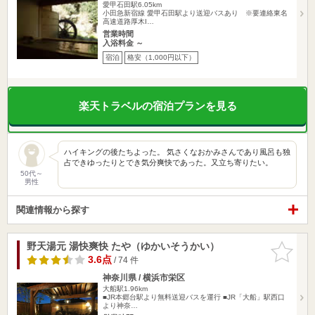
愛甲石田駅6.05km
小田急新宿線 愛甲石田駅より送迎バスあり ※要連絡東名
高速道路厚木I…
営業時間
入浴料金 ～
宿泊
格安（1,000円以下）
楽天トラベルの宿泊プランを見る
ハイキングの後たちよった。 気さくなおかみさんであり風呂も独
占できゆったりとでき気分爽快であった。又立ち寄りたい。
50代～
男性
関連情報から探す
野天湯元 湯快爽快 たや（ゆかいそうかい）
お気に入
りに追加
3.6点
/ 74 件
神奈川県 / 横浜市栄区
大船駅1.96km
■JR本郷台駅より無料送迎バスを運行 ■JR「大船」駅西口
より神奈…