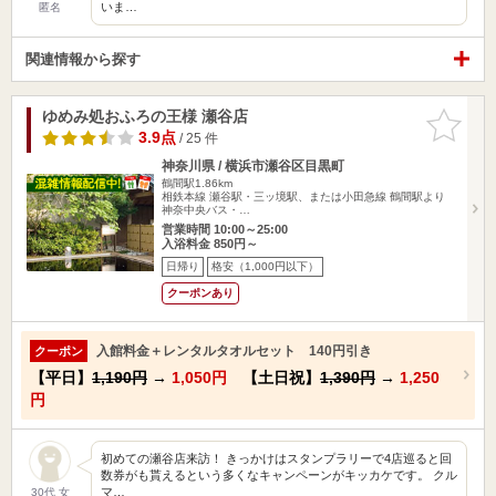
いま…
匿名
関連情報から探す
ゆめみ処おふろの王様 瀬谷店
お気に入
りに追加
3.9点
/ 25 件
神奈川県 / 横浜市瀬谷区目黒町
鶴間駅1.86km
相鉄本線 瀬谷駅・三ッ境駅、または小田急線 鶴間駅より
神奈中央バス・…
営業時間 10:00～25:00
入浴料金 850円～
日帰り
格安（1,000円以下）
クーポンあり
入館料金＋レンタルタオルセット 140円引き
クーポン
【平日】
1,190円
→
1,050円
【土日祝】
1,390円
→
1,250
円
初めての瀬谷店来訪！ きっかけはスタンプラリーで4店巡ると回
数券がも貰えるという多くなキャンペーンがキッカケです。 クル
マ…
30代 女