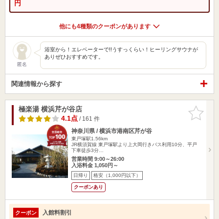
円
他にも4種類のクーポンがあります
浴室から！エレベーターで!!うすっくらい！ヒーリングサウナが
ありぜひおすすめです。
匿名
関連情報から探す
極楽湯 横浜芹が谷店
お気に入
りに追加
4.1点
/ 161 件
神奈川県 / 横浜市港南区芹が谷
東戸塚駅1.56km
JR横須賀線 東戸塚駅より上大岡行きバス利用10分、平戸
下車徒歩3分…
営業時間 9:00～26:00
入浴料金 1,050円～
日帰り
格安（1,000円以下）
クーポンあり
入館料割引
クーポン