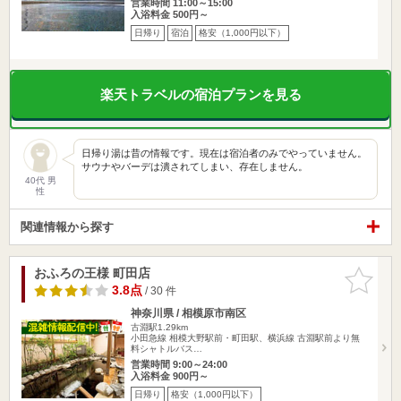
営業時間 11:00～15:00
入浴料金 500円～
日帰り
宿泊
格安（1,000円以下）
楽天トラベルの宿泊プランを見る
日帰り湯は昔の情報です。現在は宿泊者のみでやっていません。
サウナやバーデは潰されてしまい、存在しません。
40代 男
性
関連情報から探す
おふろの王様 町田店
お気に入
りに追加
3.8点
/ 30 件
神奈川県 / 相模原市南区
古淵駅1.29km
小田急線 相模大野駅前・町田駅、横浜線 古淵駅前より無
料シャトルバス…
営業時間 9:00～24:00
入浴料金 900円～
日帰り
格安（1,000円以下）