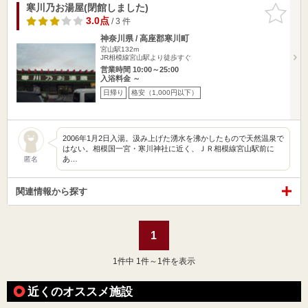
寒川乃お湯屋(閉館しました)
お気に入
りに追加
3.0点
/ 3 件
神奈川県 / 高座郡寒川町
宮山駅132m
JR相模線宮山駅より徒歩すぐ
営業時間 10:00～25:00
入浴料金 ～
日帰り
格安（1,000円以下）
2006年1月2日入湯。汲み上げた湧水を沸かしたもので天然温泉で
はない。相模国一宮・寒川神社に近く、ＪＲ相模線宮山駅前に
あ…
匿名
関連情報から探す
1
1
件中 1件～1件を表示
近くのオススメ施設