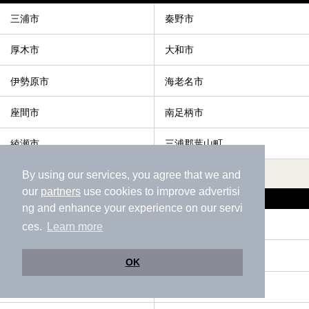
三浦市
秦野市
厚木市
大和市
伊勢原市
海老名市
座間市
南足柄市
綾瀬市
三浦郡葉山町
すべて表示する
By using our services, you agree that we and
our
partners
use cookies to improve advertisi
高座郡寒川町の人気テーマから探す
ng and enhance your experience on our servi
サウナ
駅近（徒歩10分以内）
ces.
Learn more
宿泊
お食事・食事処
OK
露天風呂
エステ・マッサージ