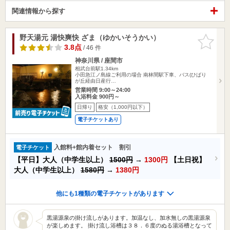
関連情報から探す
野天湯元 湯快爽快 ざま（ゆかいそうかい）
お気に入
りに追加
3.8点
/ 46 件
神奈川県 / 座間市
相武台前駅1.34km
小田急江ノ島線ご利用の場合 南林間駅下車、バス(ひばり
が丘経由日産行…
営業時間 9:00～24:00
入浴料金 900円～
日帰り
格安（1,000円以下）
電子チケットあり
入館料+館内着セット 割引
電子チケット
【平日】大人（中学生以上）
1500円
→
1300円
【土日祝】
大人（中学生以上）
1580円
→
1380円
他にも1種類の電子チケットがあります
黒湯源泉の掛け流しがあります。加温なし、加水無しの黒湯源泉
が楽しめます。 掛け流し浴槽は３８．６度のぬる湯浴槽となって