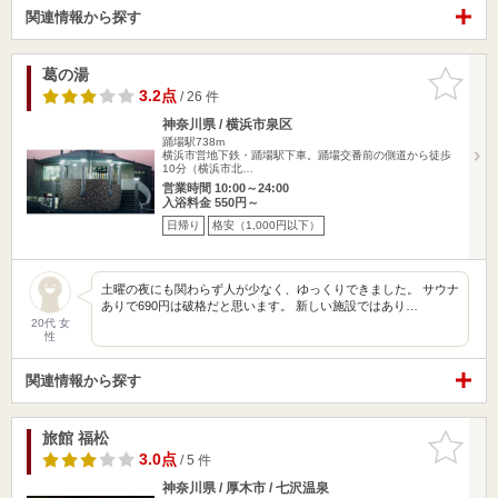
関連情報から探す
葛の湯
お気に入
りに追加
3.2点
/ 26 件
神奈川県 / 横浜市泉区
踊場駅738m
横浜市営地下鉄・踊場駅下車。踊場交番前の側道から徒歩
10分（横浜市北…
営業時間 10:00～24:00
入浴料金 550円～
日帰り
格安（1,000円以下）
土曜の夜にも関わらず人が少なく、ゆっくりできました。 サウナ
ありで690円は破格だと思います。 新しい施設ではあり…
20代 女
性
関連情報から探す
旅館 福松
お気に入
りに追加
3.0点
/ 5 件
神奈川県 / 厚木市 / 七沢温泉