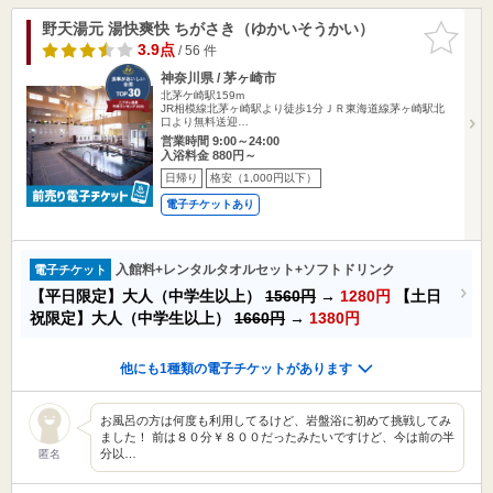
野天湯元 湯快爽快 ちがさき（ゆかいそうかい）
お気に入
りに追加
3.9点
/ 56 件
神奈川県 / 茅ヶ崎市
北茅ケ崎駅159m
JR相模線北茅ヶ崎駅より徒歩1分ＪＲ東海道線茅ヶ崎駅北
口より無料送迎…
営業時間 9:00～24:00
入浴料金 880円～
日帰り
格安（1,000円以下）
電子チケットあり
入館料+レンタルタオルセット+ソフトドリンク
電子チケット
【平日限定】大人（中学生以上）
1560円
→
1280円
【土日
祝限定】大人（中学生以上）
1660円
→
1380円
他にも1種類の電子チケットがあります
お風呂の方は何度も利用してるけど、岩盤浴に初めて挑戦してみ
ました！ 前は８０分￥８００だったみたいですけど、今は前の半
分以…
匿名