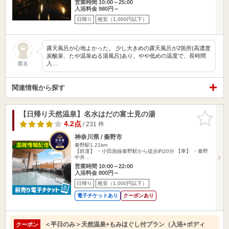
営業時間 10:00～25:00
入浴料金 980円～
日帰り
格安（1,000円以下）
露天風呂が心地よかった。 少し大きめの露天風呂が2箇所(高濃度
炭酸泉、たや温泉ぬる湯風呂)あり、やや低めの温度で、長時間
入…
匿名
関連情報から探す
【日帰り天然温泉】名水はだの富士見の湯
お気に入
りに追加
4.2点
/ 231 件
神奈川県 / 秦野市
秦野駅1.21km
【鉄道】 ・小田急線秦野駅から徒歩約20分 【車】 ・秦野
中井…
営業時間 10:00～22:00
入浴料金 800円～
日帰り
格安（1,000円以下）
電子チケットあり
クーポンあり
＜平日のみ＞天然温泉+もみほぐし付プラン（入浴+ボディ
クーポン