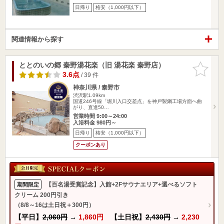
日帰り
格安（1,000円以下）
関連情報から探す
ととのいの郷 秦野湯花楽（旧 湯花楽 秦野店）
お気に入
りに追加
3.6点
/ 39 件
神奈川県 / 秦野市
渋沢駅1.09km
国道246号線「堀川入口交差点」を神戸製鋼工場方面へ曲
がり、直進50…
営業時間 9:00～24:00
入浴料金 980円～
日帰り
格安（1,000円以下）
クーポンあり
【百名湯受賞記念】入館+2Fサウナエリア+選べるソフト
期間限定
クリーム 200円引き
（8/8～16は土日祝＋300円）
【平日】
2,060円
→
1,860円
【土日祝】
2,430円
→
2,230