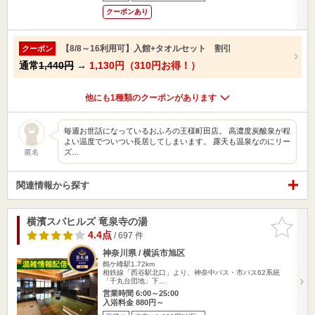
クーポンあり
【8/8～16利用可】入館+タオルセット 割引
クーポン
通常
1,440円
→
1,130円（310円お得！）
他にも1種類のクーポンがあります
毎週お世話になっているおふろの王様町田店。 高濃度炭酸泉が程
よい温度でついつい長居してしまいます。 露天も温泉なのにリー
ズ…
匿名
関連情報から探す
横濱スパヒルズ 竜泉寺の湯
お気に入
りに追加
4.4点
/ 697 件
神奈川県 / 横浜市旭区
鶴ケ峰駅1.72km
相鉄線「西谷駅北口」より、神奈中バス・市バス62系統
「千丸台団地」下…
営業時間 6:00～25:00
入浴料金 880円～