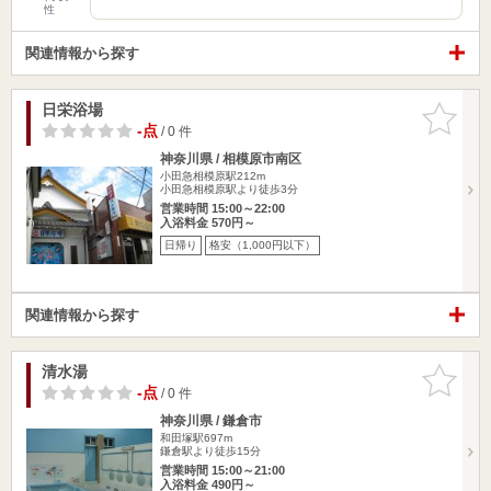
性
関連情報から探す
日栄浴場
お気に入
りに追加
-点
/ 0 件
神奈川県 / 相模原市南区
小田急相模原駅212m
小田急相模原駅より徒歩3分
営業時間 15:00～22:00
入浴料金 570円～
日帰り
格安（1,000円以下）
関連情報から探す
清水湯
お気に入
りに追加
-点
/ 0 件
神奈川県 / 鎌倉市
和田塚駅697m
鎌倉駅より徒歩15分
営業時間 15:00～21:00
入浴料金 490円～