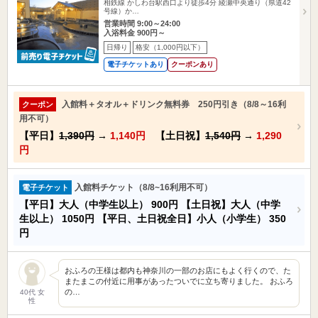
相鉄線 かしわ台駅西口より徒歩4分 綾瀬中央通り（県道42
号線）か…
営業時間 9:00～24:00
入浴料金 900円～
日帰り
格安（1,000円以下）
電子チケットあり
クーポンあり
入館料＋タオル＋ドリンク無料券 250円引き（8/8～16利
クーポン
用不可）
【平日】
1,390円
→
1,140円
【土日祝】
1,540円
→
1,290
円
入館料チケット（8/8~16利用不可）
電子チケット
【平日】大人（中学生以上）
900円
【土日祝】大人（中学
生以上）
1050円
【平日、土日祝全日】小人（小学生）
350
円
おふろの王様は都内も神奈川の一部のお店にもよく行くので、た
またまこの付近に用事があったついでに立ち寄りました。 おふろ
の…
40代 女
性