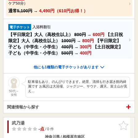
ケア50分）
通常
5,100円
→
4,490円（610円お得！）
入浴料割引
電子チケット
【平日限定】大人（高校生以上）
800円
→
600円
【土日祝
限定】大人（高校生以上）
1000円
→
800円
【平日限定】
子ども（中学生・小学生）
400円
→
300円
【土日祝限定】
子ども（中学生・小学生）
500円
→
400円
他にも1種類の電子チケットがあります
駐車場もあり、のんびりできます。絶景、清掃も行き届き館内綺
麗です お風呂は大浴場、ジャグジー、サウナ、露天、富士山が見
え…
50代～
女性
関連情報から探す
武乃湯
お気に入
りに追加
-点
/ 0 件
神奈川県 / 相模原市南区