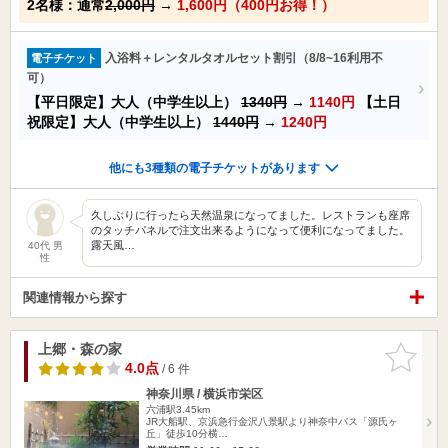
2名様：通常
2,000円
→
1,600円（400円お得！）
入浴料＋レンタルタオルセット割引（8/8~16利用不
電子チケット
可）
【平日限定】大人（中学生以上）
1340円
→
1140円
【土日
祝限定】大人（中学生以上）
1440円
→
1240円
他にも3種類の電子チケットがあります
久しぶりに行ったら天然温泉になってました。レストランも座席
のタッチパネルで注文出来るようになって便利になってました。
露天風…
40代 男
性
関連情報から探す
上郷・森の家
お気に入
りに追加
4.0点
/ 6 件
神奈川県 / 横浜市栄区
六浦駅3.45km
JR大船駅、京浜急行金沢八景駅より神奈中バス「源氏ヶ
丘」徒歩10分横…