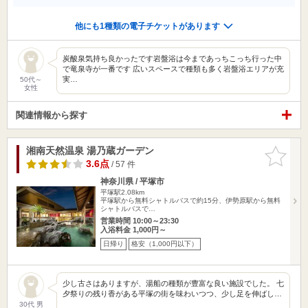
他にも1種類の電子チケットがあります
炭酸泉気持ち良かったです岩盤浴は今まであっちこっち行った中
で竜泉寺が一番です 広いスペースで種類も多く岩盤浴エリアが充
実…
50代～
女性
関連情報から探す
湘南天然温泉 湯乃蔵ガーデン
お気に入
りに追加
3.6点
/ 57 件
神奈川県 / 平塚市
平塚駅2.08km
平塚駅から無料シャトルバスで約15分、伊勢原駅から無料
シャトルバスで…
営業時間 10:00～23:30
入浴料金 1,000円～
日帰り
格安（1,000円以下）
少し古さはありますが、湯船の種類が豊富な良い施設でした。 七
夕祭りの残り香がある平塚の街を味わいつつ、少し足を伸ばし…
30代 男