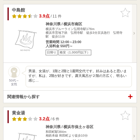
中島館
お気に入
りに追加
3.9点
/ 11 件
神奈川県 / 横浜市南区
横浜市ブルーライン弘明寺駅176m
横浜市営地下鉄 弘明寺駅 徒歩3分京浜急行 弘明寺
駅 徒歩11分
営業時間 12:00～23:00
入浴料金 550円～
日帰り
格安（1,000円以下）
男湯、女湯が、1階と2階と1週間交代です。好みはあると思いま
すが、私は、2階が好きです。露天風呂が２階の方広く、明るい
感じ…
50代～
女性
関連情報から探す
黄金湯
お気に入
りに追加
3.2点
/ 6 件
神奈川県 / 横浜市保土ヶ谷区
和田町駅384m
相鉄本線 和田町より徒歩10分