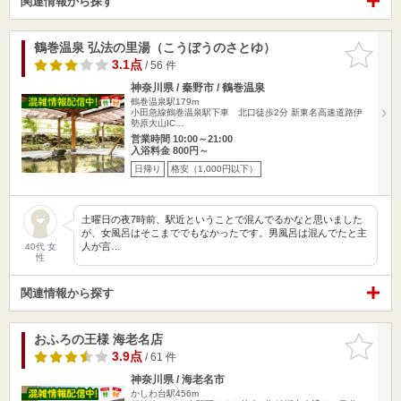
関連情報から探す
鶴巻温泉 弘法の里湯（こうぼうのさとゆ）
お気に入
りに追加
3.1点
/ 56 件
神奈川県 / 秦野市 / 鶴巻温泉
鶴巻温泉駅179m
小田急線鶴巻温泉駅下車 北口徒歩2分 新東名高速道路伊
勢原大山IC…
営業時間 10:00～21:00
入浴料金 800円～
日帰り
格安（1,000円以下）
土曜日の夜7時前、駅近ということで混んでるかなと思いました
が、女風呂はそこまででもなかったです。男風呂は混んでたと主
人が言…
40代 女
性
関連情報から探す
おふろの王様 海老名店
お気に入
りに追加
3.9点
/ 61 件
神奈川県 / 海老名市
かしわ台駅456m