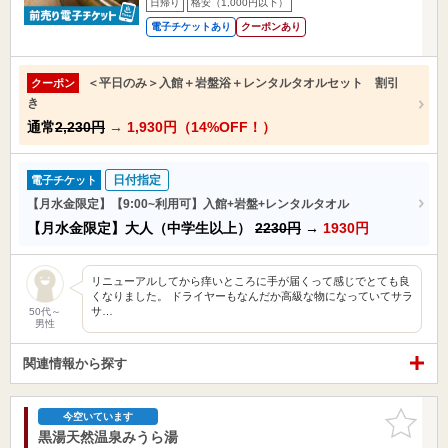
日帰り
格安（1,000円以下）
電子チケットあり
クーポンあり
＜平日のみ＞入館＋岩盤浴＋レンタルタオルセット 割引
クーポン
き
通常
2,230円
→
1,930円（14%OFF！）
日付指定
電子チケット
【月水金限定】【9:00~利用可】入館+岩盤+レンタルタオル
【月水金限定】大人（中学生以上）
2230円
→
1930円
リニューアルしてから痒いところに手が届くって感じでとても良
くなりました。 ドライヤーもなんだか高級な物になっていてサラ
サ…
50代～
男性
関連情報から探す
お気に入
今空いています
りに追加
黒湯天然温泉みうら湯