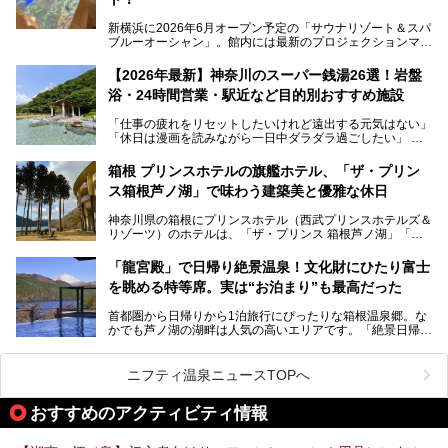
新横浜に2026年6月オープン予定の「サウナリゾート＆スパ
ブルーオーシャン」。館内には最新のプロジェクションマッ
ピングが多用され、まるで世界を旅しているかのような圧倒
的な“没入感（イマーシブ）”を体験できます。
【2026年最新】神奈川のスーパー銭湯26選！岩盤
浴・24時間営業・駅近など目的別おすすめ施設
「仕事の疲れをリセットしたいけれど遠出する元気はない」
今回は、そんな大注目の施設に一足先にお邪魔し、その全貌
「休日は漫画を読みながら一日中ダラダラ過ごしたい」
を見学させていただきました！
「子ども連れでも気兼ねなく、家事を忘れてリフレッシュし
たい」
サウナ室の中に咲き誇る桜、魚たちが泳ぐ水風呂、そしてバ
箱根 プリンスホテルの旗艦ホテル、「ザ・プリン
リのビーチを思わせる休憩スペース…。驚きの連続だった館
ス箱根芦ノ湖」で味わう建築美と優雅な休日
そんな「癒やされたい」という願いを叶えてくれるのが、神
内の様子をレポートします！
奈川県のスーパー銭湯。
神奈川県の箱根にプリンスホテル（西武プリンスホテルズ＆
神奈川県には、サウナや岩盤浴、一日中遊べるエンタメ施設
リゾーツ）のホテルは、「ザ・プリンス 箱根芦ノ湖」「芦
など、“非日常”を味わえるスーパー銭湯が数多く揃っていま
ノ湖畔 蛸川温泉 龍宮殿」「箱根湯の花プリンスホテル」
す。しかし、選択肢が多いからこそ「どの施設か迷ってしま
「箱根仙石原プリンスホテル」と4軒あり、今回ご紹介する
う」という人も多いはず。
「龍宮殿」で日帰り絶景温泉！文化財にひたり富士
「ザ・プリンス 箱根芦ノ湖」は、その中でもフラッグシッ
を眺める特等席。実は“お泊まり”も最高だった
プ（旗艦）に位置づけられる特別なホテルです。
そこで今回は、神奈川県内の人気施設26選を「安さ」「岩
盤浴・漫画の充実度」「景色の良さ」「高級感」「深夜営
首都圏から日帰りから1泊旅行にぴったりな箱根温泉郷。な
昭和の日本を代表する建築家の一人、村野藤吾が芦ノ湖の畔
業」「駅近」など、目的別に厳選して紹介します。
かでも芦ノ湖の湖畔は人気の高いエリアです。「絶景日帰り
に建てた桃源郷のようなホテルがここ。自家源泉の温泉や、
今の気分にぴったりの施設を見つけて、最高のリフレッシュ
温泉 龍宮殿本館」は、露天風呂から芦ノ湖と富士山の両方
こだわりぬいた食もあわせて、このホテルの魅力をレポート
時間を過ごす参考にしていただけますと幸いです。
が楽しめるまさに眺望自慢の日帰り温泉。
します。
ニフティ温泉ニュースTOPへ
そしてここは全24室の「箱根 芦ノ湖畔蛸川温泉 龍宮殿」と
───
して宿泊もできます。宿泊者は「龍宮殿本館」の営業時間に
提供元：株式会社西武・プリンスホテルズワールドワイド
おすすめのアクティビティ情報
加えて、朝6時からの宿泊者専用時間帯にも「龍宮殿本館」
【PR】
のお風呂が利用できます。
この記事はザ・プリンス 箱根芦ノ湖のPR記事です。