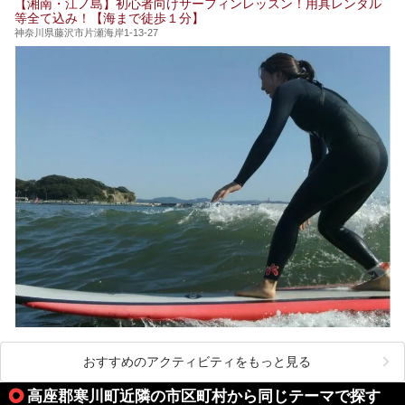
【湘南・江ノ島】初心者向けサーフィンレッスン！用具レンタル
今回は日帰り温泉としての「絶景日帰り温泉 龍宮殿本館
等全て込み！【海まで徒歩１分】
（以下、龍宮殿本館）」と、旅館としての「箱根 芦ノ湖畔
蛸川温泉 龍宮殿（以下、龍宮殿）」の両方の魅力をたっぷ
神奈川県藤沢市片瀬海岸1-13-27
りお伝えします！
ここは箱根神社、九頭龍神社、白龍神社、箱根元宮と箱根の
4つの神社に囲まれたパワースポットです。
───
提供元：株式会社西武・プリンスホテルズワールドワイド
【PR】
この記事は箱根 芦ノ湖畔蛸川温泉 龍宮殿のPR記事です。
おすすめのアクティビティをもっと見る
高座郡寒川町近隣の市区町村から同じテーマで探す