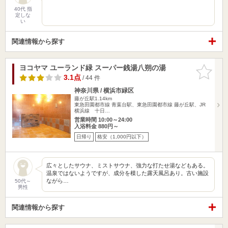
40代 指
定しな
い
関連情報から探す
ヨコヤマ ユーランド緑 スーパー銭湯八朔の湯
お気に入
りに追加
3.1点
/ 44 件
神奈川県 / 横浜市緑区
藤が丘駅1.14km
東急田園都市線 青葉台駅、東急田園都市線 藤が丘駅、JR
横浜線 十日…
営業時間 10:00～24:00
入浴料金 880円～
日帰り
格安（1,000円以下）
広々としたサウナ、ミストサウナ、強力な打たせ湯などもある。
温泉ではないようですが、成分を模した露天風呂あり。古い施設
ながら…
50代～
男性
関連情報から探す