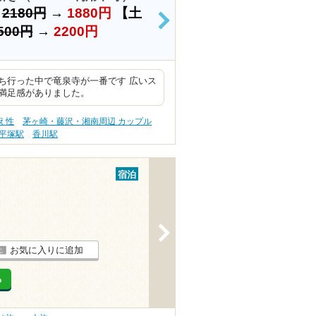
）
2180円
→
1880円
【土
>
500円
→
2200円
ち行った中で竜泉寺が一番です 広いス
満足感がありました。
え性
茅ヶ崎・藤沢・湘南周辺 カップル
平塚駅
香川駅
宿泊
>
お気に入りに追加
る