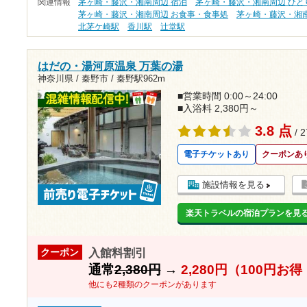
関連情報
茅ヶ崎・藤沢・湘南周辺 宿泊
茅ヶ崎・藤沢・湘南周辺 ひと
茅ヶ崎・藤沢・湘南周辺 お食事・食事処
茅ヶ崎・藤沢・湘南
北茅ケ崎駅
香川駅
辻堂駅
はだの・湯河原温泉 万葉の湯
神奈川県 / 秦野市 /
秦野駅962m
■営業時間 0:00～24:00
■入浴料 2,380円～
3.8 点
/ 
電子チケットあり
クーポンあ
施設情報を見る
楽天トラベルの宿泊プランを見
入館料割引
クーポン
通常
2,380円
→
2,280円（100円お
他にも2種類のクーポンがあります