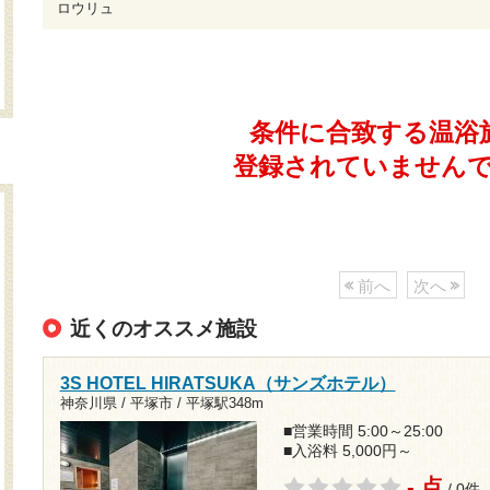
ロウリュ
条件に合致する温浴
登録されていません
前へ
次へ
近くのオススメ施設
3S HOTEL HIRATSUKA（サンズホテル）
神奈川県 / 平塚市 /
平塚駅348m
■営業時間 5:00～25:00
■入浴料 5,000円～
- 点
/ 0件