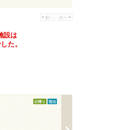
前へ
次へ
施設は
でした。
日帰り
宿泊
>