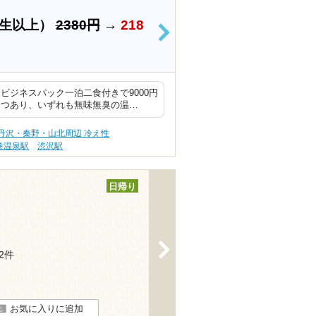
学生以上）
2380円
→
218
>
ビジネスパック一泊二食付きで9000円
２つあり、いずれも無味無臭の温…
丹沢・秦野・山北周辺 冷え性
巻温泉駅
渋沢駅
日帰り
>
52件
お気に入りに追加