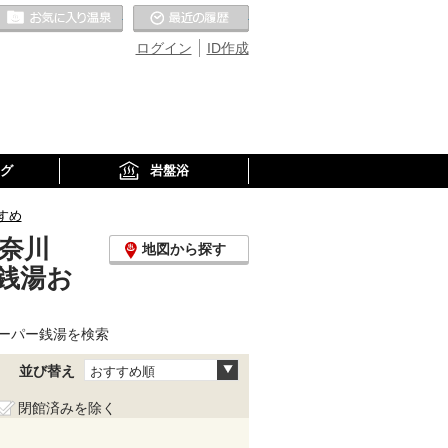
お気に入りの温泉
最近の履歴
ログイン
ID作成
グ
岩盤浴
すめ
奈川
地図から探す
銭湯お
ーパー銭湯を検索
並び替え
おすすめ順
閉館済みを除く