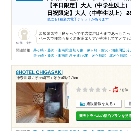
【平日限定】大人（中学生以上
日祝限定】大人（中学生以上）
2
他にも1種類の電子チケットがあります
炭酸泉気持ち良かったです岩盤浴は今まであっちこっ
ペースで種類も多く岩盤浴エリアが充実しててとても
50代～ 女性
関連情報
茅ヶ崎・藤沢・湘南周辺 切り傷
茅ヶ崎・藤沢・湘南周辺 冷
茅ヶ崎・藤沢・湘南周辺 子連れOK
茅ケ崎駅
北茅ケ崎駅
8HOTEL CHIGASAKI
神奈川県 / 茅ヶ崎市 /
茅ケ崎駅175m
- 点
/ 0件
施設情報を見る
楽天トラベルの宿泊プランを見