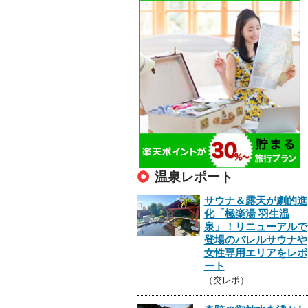
温泉レポート
サウナ＆露天が劇的進
化「極楽湯 羽生温
泉」！リニューアルで
登場のバレルサウナや
女性専用エリアをレポ
ート
（突レポ）