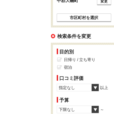
中郡大磯町
変更
市区町村を選択
検索条件を変更
目的別
日帰り / 立ち寄り
宿泊
口コミ評価
指定なし
以上
予算
下限なし
～