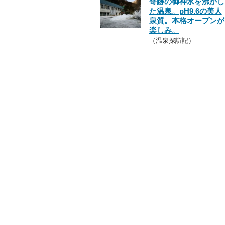
奇跡の御神水を沸かし
た温泉。pH9.6の美人
泉質。本格オープンが
楽しみ。
（温泉探訪記）