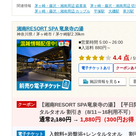
関連情報
茅ヶ崎・藤沢・湘南周辺 硫黄泉
茅ヶ崎・藤沢・湘南周辺 切
茅ヶ崎・藤沢・湘南周辺 カップル
平塚駅
大磯駅
寒川駅
湘南RESORT SPA 竜泉寺の湯
神奈川県 / 茅ヶ崎市 /
茅ケ崎駅2.39km
■営業時間 5:00～26:00
■入浴料 880円～
4.4 点
/ 
電子チケットあり
クーポンあ
施設情報を見る
【湘南RESORT SPA竜泉寺の湯】【平
クーポン
タルタオル 割引き（8/11～16利用不可）
通常
2,180円
→
1,880円（300円お
入館料+岩盤浴+レンタルタオル 割引き
電子チケット