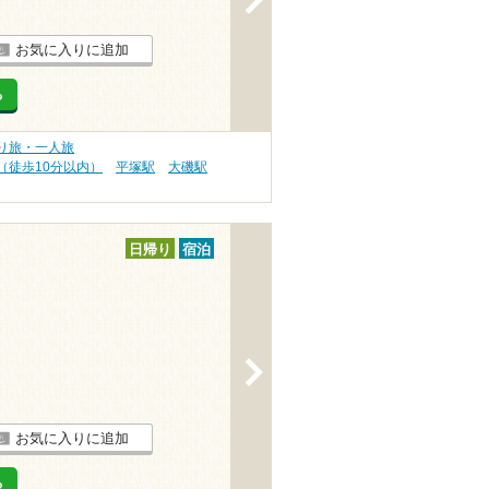
お気に入りに追加
る
り旅・一人旅
（徒歩10分以内）
平塚駅
大磯駅
日帰り
宿泊
>
お気に入りに追加
る