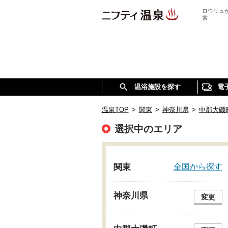
ロウリュ
索
温浴施設を探す
電
温泉TOP
>
関東
>
神奈川県
>
中郡大磯
選択中のエリア
全国から探す
関東
神奈川県
変更