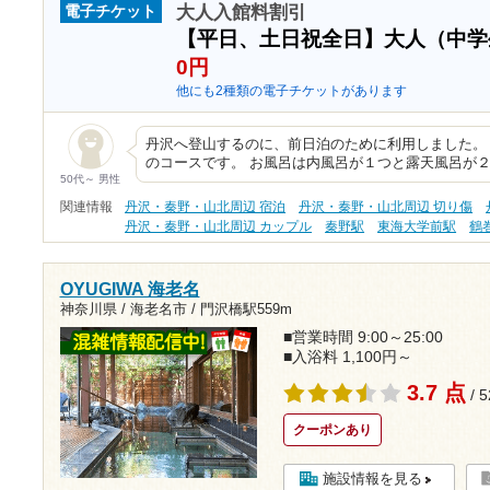
大人入館料割引
電子チケット
【平日、土日祝全日】大人（中
0円
他にも2種類の電子チケットがあります
丹沢へ登山するのに、前日泊のために利用しました。 
のコースです。 お風呂は内風呂が１つと露天風呂が
50代～ 男性
関連情報
丹沢・秦野・山北周辺 宿泊
丹沢・秦野・山北周辺 切り傷
丹沢・秦野・山北周辺 カップル
秦野駅
東海大学前駅
鶴
OYUGIWA 海老名
神奈川県 / 海老名市 /
門沢橋駅559m
■営業時間 9:00～25:00
■入浴料 1,100円～
3.7 点
/ 
クーポンあり
施設情報を見る