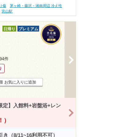
り傷
茅ヶ崎・藤沢・湘南周辺 冷え性
宮山駅
日帰り
プレミアム
>
594件
り
お気に入りに追加
日限定】入館料+岩盤浴+レン
>
得！）
（8/11~16利用不可）