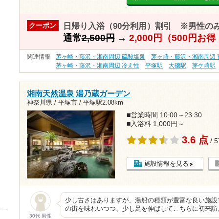
日帰り入浴（90分利用）割引 ※男性の
クーポン
通常
2,500円
→
2,000円（500円お
関連情報
茅ヶ崎・藤沢・湘南周辺 硫酸塩泉
茅ヶ崎・藤沢・湘南周辺 
茅ヶ崎・藤沢・湘南周辺 冷え性
平塚駅
大磯駅
茅ケ崎駅
湘南天然温泉 湯乃蔵ガーデン
神奈川県 / 平塚市 /
平塚駅2.08km
■営業時間 10:00～23:30
■入浴料 1,000円～
3.6 点
/ 
施設情報を見る
少し古さはありますが、湯船の種類が豊富な良い施設
の街を味わいつつ、少し足を伸ばしてこちらに初来訪
30代 男性