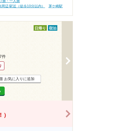
り旅・一人旅
周辺 駅近（徒歩10分以内）
茅ケ崎駅
日帰り
宿泊
27件
>
り
お気に入りに追加
る
>
得！）