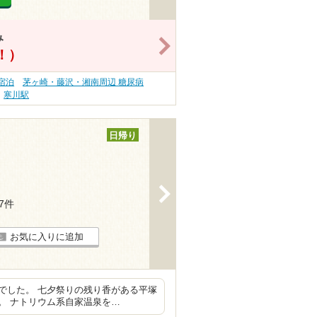
み
>
得！）
宿泊
茅ヶ崎・藤沢・湘南周辺 糖尿病
寒川駅
日帰り
>
57件
お気に入りに追加
でした。 七夕祭りの残り香がある平塚
。 ナトリウム系自家温泉を…