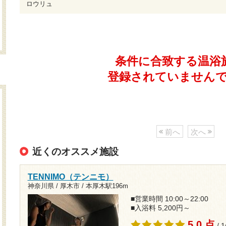
ロウリュ
条件に合致する温浴
登録されていません
前へ
次へ
近くのオススメ施設
TENNIMO（テンニモ）
神奈川県 / 厚木市 /
本厚木駅196m
■営業時間 10:00～22:00
■入浴料 5,200円～
5.0 点
/ 