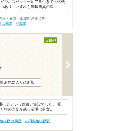
ビジネスパック一泊二食付きで9000円
２つあり、いずれも無味無臭の温…
丹沢・秦野・山北周辺 冷え性
巻温泉駅
渋沢駅
日帰り
>
1件
お気に入りに追加
装したという面白い施設でした。 受
った頃の面影が残る浴場は男女…
相模原 水風呂
小田急相模原駅