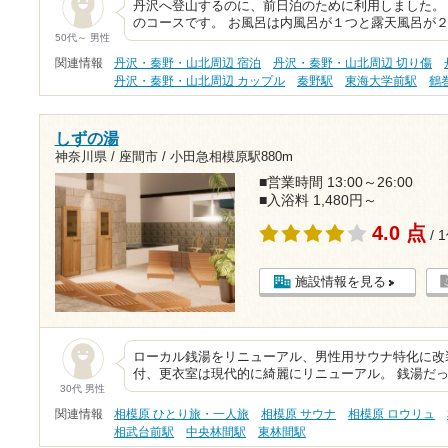
丹沢へ登山するのに、前日泊のために利用しました。 
のコースです。 お風呂は内風呂が１つと露天風呂が
50代～ 男性
関連情報
丹沢・秦野・山北周辺 宿泊
丹沢・秦野・山北周辺 切り傷
丹沢・秦野・山北周辺 カップル
秦野駅
東海大学前駅
鶴
しずの湯
神奈川県 / 座間市 /
小田急相模原駅880m
■営業時間 13:00～26:00
■入浴料 1,480円～
4.0 点
/ 
施設情報を見る
ローカル銭湯をリニューアル、男性用サウナ特化に改
付、更衣室は現代的に綺麗にリニューアル。 銭湯だ
30代 男性
関連情報
相模原 ひとり旅・一人旅
相模原 サウナ
相模原 ロウリュ
相武台前駅
中央林間駅
東林間駅