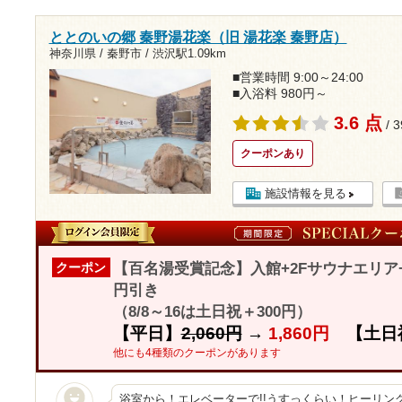
ととのいの郷 秦野湯花楽（旧 湯花楽 秦野店）
神奈川県 / 秦野市 /
渋沢駅1.09km
■営業時間 9:00～24:00
■入浴料 980円～
3.6 点
/ 
クーポンあり
施設情報を見る
【百名湯受賞記念】入館+2Fサウナエリア+
クーポン
円引き
（8/8～16は土日祝＋300円）
【平日】
2,060円
→
1,860円
【土日
他にも4種類のクーポンがあります
浴室から！エレベーターで!!うすっくらい！ヒーリン