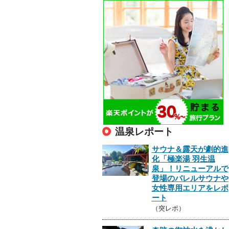
温泉レポート
サウナ＆露天が劇的進
化「極楽湯 羽生温
泉」！リニューアルで
登場のバレルサウナや
女性専用エリアをレポ
ート
（突レポ）