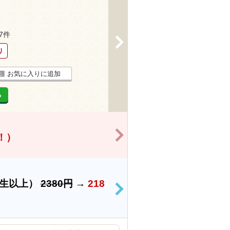
27件
>
り
お気に入りに追加
る
>
得！）
学生以上）
2380円
→
218
>