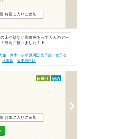
お気に入りに追加
石の床や壁など高級感あって大人のデー
！最高に整いました！ Bl…
人旅
厚木・伊勢原周辺 女子旅・女子会
社家駅
愛甲石田駅
日帰り
宿泊
>
お気に入りに追加
る