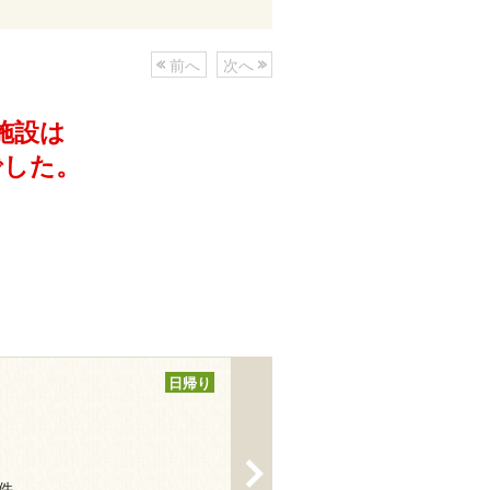
前へ
次へ
施設は
でした。
日帰り
>
1件