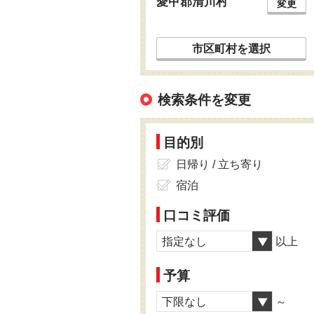
愛甲郡清川村
変更
市区町村を選択
検索条件を変更
目的別
日帰り / 立ち寄り
宿泊
口コミ評価
指定なし
以上
予算
下限なし
～