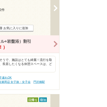
>
52件
お気に入りに追加
オル+岩盤浴）割引
>
得！）
そうで、施設はとても綺麗！流行を取
、長居したくなる休憩スペースは、ど
子連れOK
綾瀬周辺 女子旅・女子会
門沢橋駅
日帰り
宿泊