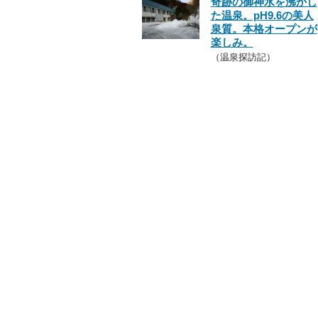
奇跡の御神水を沸かし
た温泉。pH9.6の美人
泉質。本格オープンが
楽しみ。
（温泉探訪記）