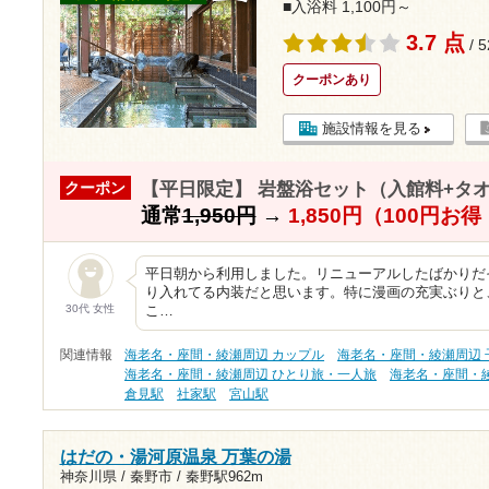
■入浴料 1,100円～
3.7 点
/ 
クーポンあり
施設情報を見る
【平日限定】 岩盤浴セット（入館料+タ
クーポン
通常
1,950円
→
1,850円（100円お
平日朝から利用しました。リニューアルしたばかりだ
り入れてる内装だと思います。特に漫画の充実ぶりと
30代 女性
こ…
関連情報
海老名・座間・綾瀬周辺 カップル
海老名・座間・綾瀬周辺 
海老名・座間・綾瀬周辺 ひとり旅・一人旅
海老名・座間・
倉見駅
社家駅
宮山駅
はだの・湯河原温泉 万葉の湯
神奈川県 / 秦野市 /
秦野駅962m