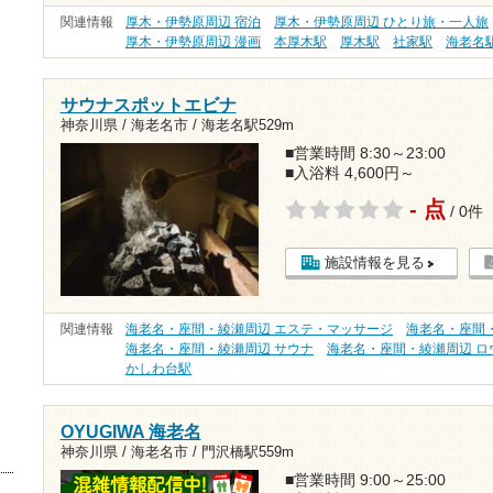
関連情報
厚木・伊勢原周辺 宿泊
厚木・伊勢原周辺 ひとり旅・一人旅
厚木・伊勢原周辺 漫画
本厚木駅
厚木駅
社家駅
海老名
サウナスポットエビナ
神奈川県 / 海老名市 /
海老名駅529m
■営業時間 8:30～23:00
■入浴料 4,600円～
- 点
/ 0件
施設情報を見る
関連情報
海老名・座間・綾瀬周辺 エステ・マッサージ
海老名・座間・
海老名・座間・綾瀬周辺 サウナ
海老名・座間・綾瀬周辺 ロ
かしわ台駅
OYUGIWA 海老名
神奈川県 / 海老名市 /
門沢橋駅559m
■営業時間 9:00～25:00