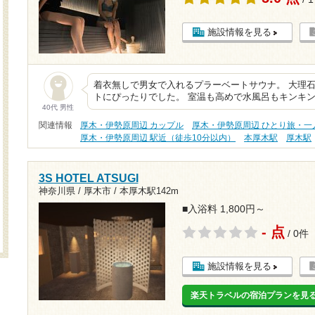
施設情報を見る
着衣無しで男女で入れるプラーベートサウナ。 大理
トにぴったりでした。 室温も高めで水風呂もキンキン
40代 男性
関連情報
厚木・伊勢原周辺 カップル
厚木・伊勢原周辺 ひとり旅・一
厚木・伊勢原周辺 駅近（徒歩10分以内）
本厚木駅
厚木駅
3S HOTEL ATSUGI
神奈川県 / 厚木市 /
本厚木駅142m
■入浴料 1,800円～
- 点
/ 0件
施設情報を見る
楽天トラベルの宿泊プランを見