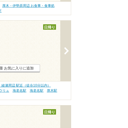
厚木・伊勢原周辺 お食事・食事処
駅
日帰り
>
お気に入りに追加
綾瀬周辺 駅近（徒歩10分以内）
ウリュ
海老名駅
海老名駅
厚木駅
日帰り