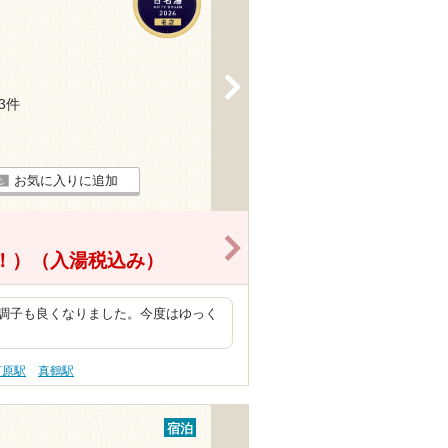
>
53件
お気に入りに追加
>
得！）
（入湯税込み）
調子も良くなりました。今度はゆっく
河原駅
真鶴駅
宿泊