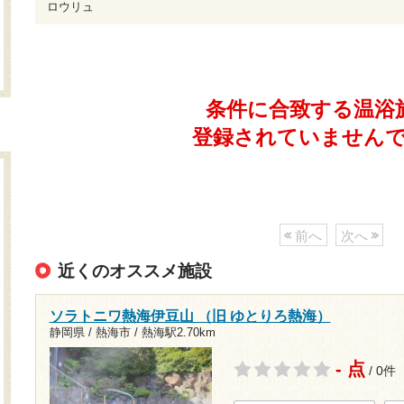
ロウリュ
条件に合致する温浴
登録されていません
前へ
次へ
近くのオススメ施設
ソラトニワ熱海伊豆山 （旧 ゆとりろ熱海）
静岡県 / 熱海市 /
熱海駅2.70km
- 点
/ 0件