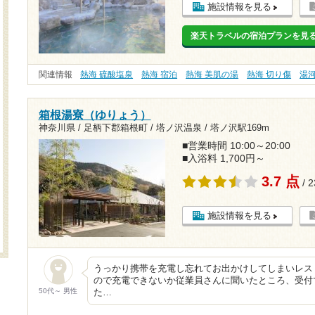
施設情報を見る
楽天トラベルの宿泊プランを見
関連情報
熱海 硫酸塩泉
熱海 宿泊
熱海 美肌の湯
熱海 切り傷
湯
箱根湯寮（ゆりょう）
神奈川県 / 足柄下郡箱根町 / 塔ノ沢温泉 /
塔ノ沢駅169m
■営業時間 10:00～20:00
■入浴料 1,700円～
3.7 点
/ 
施設情報を見る
うっかり携帯を充電し忘れてお出かけしてしまいレス
ので充電できないか従業員さんに聞いたところ、受付
50代～ 男性
た…