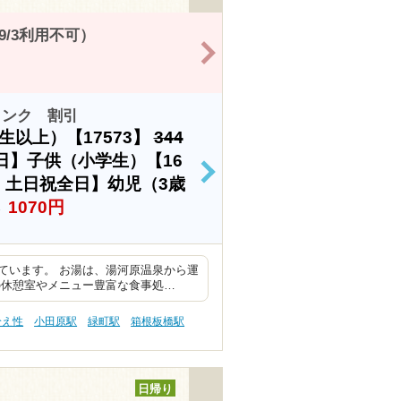
9/3利用不可）
>
リンク 割引
以上）【17573】
344
日】子供（小学生）【16
>
・土日祝全日】幼児（3歳
→
1070円
ています。 お湯は、湯河原温泉から運
の休憩室やメニュー豊富な食事処…
冷え性
小田原駅
緑町駅
箱根板橋駅
日帰り