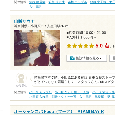
関連情報
箱根 糖尿病
箱根 冷え性
箱根 カップル
箱根 女子旅・女
入生田駅
山賊サウナ
神奈川県 / 小田原市 /
入生田駅363m
■営業時間 10:00～21:00
■入浴料 1,800円～
5.0 点
/ 
施設情報を見る
箱根湯本すぐ隣、小田原にある施設 貴重な薪ストー
がとてつもなく素晴らしく、スタッフさんのホスピタ
40代 男性
関連情報
小田原 カップル
小田原 ひとり旅・一人旅
小田原 駅近（徒
小田原 入れ墨・刺青・タトゥー可
入生田駅
風祭駅
早川
オーシャンスパ Fuua（フーア） - ATAMI BAY R