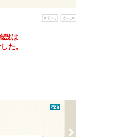
前へ
次へ
施設は
でした。
宿泊
>