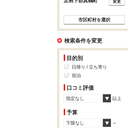
足柄下郡真鶴町
変更
市区町村を選択
検索条件を変更
目的別
日帰り / 立ち寄り
宿泊
口コミ評価
指定なし
以上
予算
下限なし
～