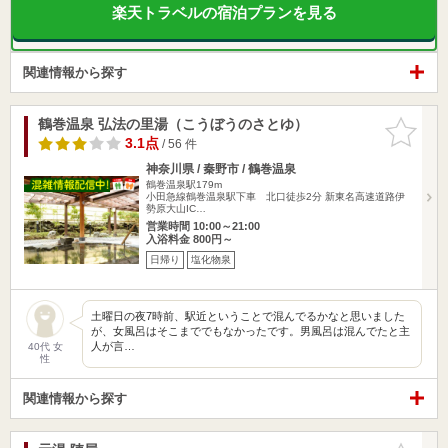
楽天トラベルの宿泊プランを見る
関連情報から探す
鶴巻温泉 弘法の里湯（こうぼうのさとゆ）
お気に入
りに追加
3.1点
/ 56 件
神奈川県 / 秦野市 / 鶴巻温泉
鶴巻温泉駅179m
小田急線鶴巻温泉駅下車 北口徒歩2分 新東名高速道路伊
勢原大山IC…
営業時間 10:00～21:00
入浴料金 800円～
日帰り
塩化物泉
土曜日の夜7時前、駅近ということで混んでるかなと思いました
が、女風呂はそこまででもなかったです。男風呂は混んでたと主
人が言…
40代 女
性
関連情報から探す