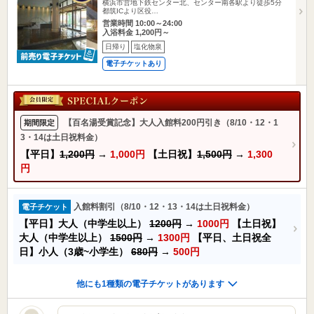
横浜市営地下鉄センター北、センター南各駅より徒歩5分
都筑ICより区役…
営業時間 10:00～24:00
入浴料金 1,200円～
日帰り
塩化物泉
電子チケットあり
【百名湯受賞記念】大人入館料200円引き（8/10・12・1
期間限定
3・14は土日祝料金）
【平日】
1,200円
→
1,000円
【土日祝】
1,500円
→
1,300
円
入館料割引（8/10・12・13・14は土日祝料金）
電子チケット
【平日】大人（中学生以上）
1200円
→
1000円
【土日祝】
大人（中学生以上）
1500円
→
1300円
【平日、土日祝全
日】小人（3歳~小学生）
680円
→
500円
他にも1種類の電子チケットがあります