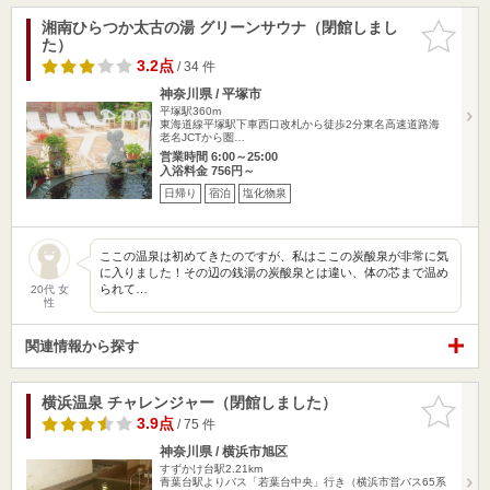
湘南ひらつか太古の湯 グリーンサウナ（閉館しまし
お気に入
た）
りに追加
3.2点
/ 34 件
神奈川県 / 平塚市
平塚駅360m
東海道線平塚駅下車西口改札から徒歩2分東名高速道路海
老名JCTから圏…
営業時間 6:00～25:00
入浴料金 756円～
日帰り
宿泊
塩化物泉
ここの温泉は初めてきたのですが、私はここの炭酸泉が非常に気
に入りました！その辺の銭湯の炭酸泉とは違い、体の芯まで温め
られて…
20代 女
性
関連情報から探す
横浜温泉 チャレンジャー（閉館しました）
お気に入
りに追加
3.9点
/ 75 件
神奈川県 / 横浜市旭区
すずかけ台駅2.21km
青葉台駅よりバス「若葉台中央」行き（横浜市営バス65系