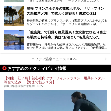
「休日は漫画を読みながら一日中ダラダラ過ごしたい」
を見学させていただきました！
「子ども連れでも気兼ねなく、家事を忘れてリフレッシュし
たい」
サウナ室の中に咲き誇る桜、魚たちが泳ぐ水風呂、そしてバ
箱根 プリンスホテルの旗艦ホテル、「ザ・プリン
リのビーチを思わせる休憩スペース…。驚きの連続だった館
ス箱根芦ノ湖」で味わう建築美と優雅な休日
そんな「癒やされたい」という願いを叶えてくれるのが、神
内の様子をレポートします！
奈川県のスーパー銭湯。
神奈川県の箱根にプリンスホテル（西武プリンスホテルズ＆
神奈川県には、サウナや岩盤浴、一日中遊べるエンタメ施設
リゾーツ）のホテルは、「ザ・プリンス 箱根芦ノ湖」「芦
など、“非日常”を味わえるスーパー銭湯が数多く揃っていま
ノ湖畔 蛸川温泉 龍宮殿」「箱根湯の花プリンスホテル」
す。しかし、選択肢が多いからこそ「どの施設か迷ってしま
「箱根仙石原プリンスホテル」と4軒あり、今回ご紹介する
う」という人も多いはず。
「龍宮殿」で日帰り絶景温泉！文化財にひたり富士
「ザ・プリンス 箱根芦ノ湖」は、その中でもフラッグシッ
を眺める特等席。実は“お泊まり”も最高だった
プ（旗艦）に位置づけられる特別なホテルです。
そこで今回は、神奈川県内の人気施設26選を「安さ」「岩
盤浴・漫画の充実度」「景色の良さ」「高級感」「深夜営
首都圏から日帰りから1泊旅行にぴったりな箱根温泉郷。な
昭和の日本を代表する建築家の一人、村野藤吾が芦ノ湖の畔
業」「駅近」など、目的別に厳選して紹介します。
かでも芦ノ湖の湖畔は人気の高いエリアです。「絶景日帰り
に建てた桃源郷のようなホテルがここ。自家源泉の温泉や、
今の気分にぴったりの施設を見つけて、最高のリフレッシュ
温泉 龍宮殿本館」は、露天風呂から芦ノ湖と富士山の両方
こだわりぬいた食もあわせて、このホテルの魅力をレポート
時間を過ごす参考にしていただけますと幸いです。
が楽しめるまさに眺望自慢の日帰り温泉。
します。
ニフティ温泉ニュースTOPへ
そしてここは全24室の「箱根 芦ノ湖畔蛸川温泉 龍宮殿」と
───
して宿泊もできます。宿泊者は「龍宮殿本館」の営業時間に
提供元：株式会社西武・プリンスホテルズワールドワイド
おすすめのアクティビティ情報
加えて、朝6時からの宿泊者専用時間帯にも「龍宮殿本館」
【PR】
のお風呂が利用できます。
この記事はザ・プリンス 箱根芦ノ湖のPR記事です。
【湘南・江ノ島】初心者向けサーフィンレッスン！用具レンタル
今回は日帰り温泉としての「絶景日帰り温泉 龍宮殿本館
等全て込み！【海まで徒歩１分】
（以下、龍宮殿本館）」と、旅館としての「箱根 芦ノ湖畔
蛸川温泉 龍宮殿（以下、龍宮殿）」の両方の魅力をたっぷ
神奈川県藤沢市片瀬海岸1-13-27
りお伝えします！
ここは箱根神社、九頭龍神社、白龍神社、箱根元宮と箱根の
4つの神社に囲まれたパワースポットです。
───
提供元：株式会社西武・プリンスホテルズワールドワイド
【PR】