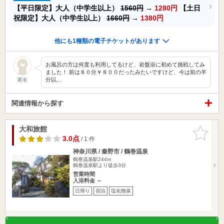
【平日限定】大人（中学生以上）
1560円
→
1280円
【土日
祝限定】大人（中学生以上）
1660円
→
1380円
他にも1種類の電子チケットがあります
お風呂の方は何度も利用してるけど、岩盤浴に初めて挑戦してみ
ました！ 前は８０分￥８００だったみたいですけど、今は前の半
分以…
匿名
関連情報から探す
大和旅館
お気に入
りに追加
3.0点
/ 1 件
神奈川県 / 秦野市 / 鶴巻温泉
鶴巻温泉駅244m
鶴巻温泉駅より徒歩3分
営業時間
入浴料金 ～
日帰り
宿泊
塩化物泉