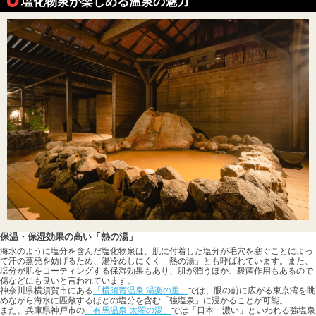
塩化物泉が楽しめる温泉の魅力
保温・保湿効果の高い「熱の湯」
海水のように塩分を含んだ塩化物泉は、肌に付着した塩分が毛穴を塞ぐことによっ
て汗の蒸発を妨げるため、湯冷めしにくく「熱の湯」とも呼ばれています。また、
塩分が肌をコーティングする保湿効果もあり、肌が潤うほか、殺菌作用もあるので
傷などにも良いと言われています。
神奈川県横須賀市にある
「横須賀温泉 湯楽の里」
では、眼の前に広がる東京湾を眺
めながら海水に匹敵するほどの塩分を含む「強塩泉」に浸かることが可能。
また、兵庫県神戸市の
「有馬温泉 太閤の湯」
では「日本一濃い」といわれる強塩泉