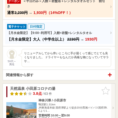
＜平日のみ＞入館＋岩盤浴＋レンタルタオルセット 割引
クーポン
き
通常
2,230円
→
1,930円（14%OFF！）
日付指定
電子チケット
【月水金限定】【9:00~利用可】入館+岩盤+レンタルタオル
【月水金限定】大人（中学生以上）
2230円
→
1930円
リニューアルしてから痒いところに手が届くって感じでとても良
くなりました。 ドライヤーもなんだか高級な物になっていてサラ
サ…
50代～
男性
関連情報から探す
天然温泉 小田原コロナの湯
お気に入
りに追加
3.8点
/ 63 件
神奈川県 / 小田原市
鴨宮駅1.31km
JR東海道本線 国府津駅より徒歩20分西湘バイパス国府津I.
Cより1…
営業時間 10:00～翌9:00