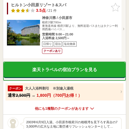
ヒルトン小田原リゾート&スパ
お気に入
りに追加
3.5点
/ 21 件
神奈川県 / 小田原市
根府川駅780m
東海道本線 根府川駅より、無料送迎バスまたはタクシー利
用西湘バイパス…
営業時間 9:00～21:00
入浴料金 2,500円～
日帰り
宿泊
塩化物泉
クーポンあり
楽天トラベルの宿泊プランを見る
大人入浴料割引 ※別途入湯税
クーポン
通常
2,500円
→
1,800円（700円お得！）
他にも1種類のクーポンがあります
2003年6月9日入湯。小田原市根府川の相模湾を見下ろす高台の7
3,000坪の広大な土地に勤労者リフレッシュセンターとして…