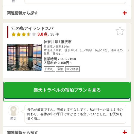
性
関連情報から探す
江の島アイランドスパ
お気に入
りに追加
3.8点
/ 38 件
神奈川県 / 藤沢市
片瀬江ノ島駅814m
片瀬江ノ島駅 徒歩10分、江ノ島駅 徒歩14分、湘南江の
島駅 徒歩1…
営業時間 7:00～21:00
入浴料金 2,150円～
日帰り
宿泊
塩化物泉
楽天トラベルの宿泊プランを見る
景色が最高ですね。設備も文句なしです。私が行った日は３月の
終わり。春休み中の平日ですがとても空いていました。お天気も
良く海…
匿名
関連情報から探す