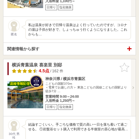
入浴料金 1,100円～
日帰り
塩化物泉
私は温泉が好きで日帰り温泉はよく行っていたのですが、コロナ
の湯は子供が好きで、しょっちゅう行くようになりました。これ
からも…
匿名
関連情報から探す
横浜青葉温泉 喜楽里 別邸
お気に入
りに追加
4.5点
/ 162 件
神奈川県 / 横浜市青葉区
こどもの国駅370m
＜電車でお越しの方＞ 東急こどもの国線こどもの国駅より
徒歩7分 …
営業時間 9:00～24:00
入浴料金 1,250円～
日帰り
塩化物泉
結論すごくいい。手ごろな価格で質の高い一日を落ち着いて過ご
せる。 ①岩盤浴セット購入で利用できる半個室の居心地が最高…
30代 男
性