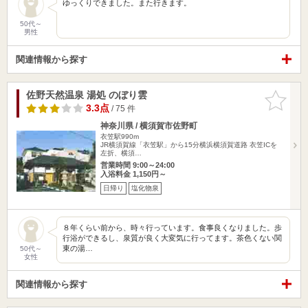
ゆっくりできました。また行きます。
50代～
男性
関連情報から探す
佐野天然温泉 湯処 のぼり雲
お気に入
りに追加
3.3点
/ 75 件
神奈川県 / 横須賀市佐野町
衣笠駅990m
JR横須賀線「衣笠駅」から15分横浜横須賀道路 衣笠ICを
左折、横須…
営業時間 9:00～24:00
入浴料金 1,150円～
日帰り
塩化物泉
８年くらい前から、時々行っています。食事良くなりました。歩
行浴ができるし、泉質が良く大変気に行ってます。茶色くない関
東の湯…
50代～
女性
関連情報から探す