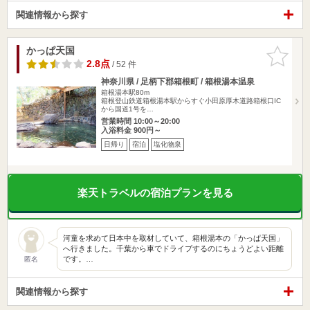
関連情報から探す
かっぱ天国
お気に入
りに追加
2.8点
/ 52 件
神奈川県 / 足柄下郡箱根町 / 箱根湯本温泉
箱根湯本駅80m
箱根登山鉄道箱根湯本駅からすぐ小田原厚木道路箱根口IC
から国道1号を…
営業時間 10:00～20:00
入浴料金 900円～
日帰り
宿泊
塩化物泉
楽天トラベルの宿泊プランを見る
河童を求めて日本中を取材していて、箱根湯本の「かっぱ天国」
へ行きました。千葉から車でドライブするのにちょうどよい距離
です。…
匿名
関連情報から探す