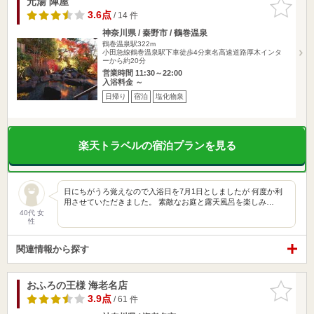
元湯 陣屋
お気に入
りに追加
3.6点
/ 14 件
神奈川県 / 秦野市 / 鶴巻温泉
鶴巻温泉駅322m
小田急線鶴巻温泉駅下車徒歩4分東名高速道路厚木インタ
ーから約20分
営業時間 11:30～22:00
入浴料金 ～
日帰り
宿泊
塩化物泉
楽天トラベルの宿泊プランを見る
日にちがうろ覚えなので入浴日を7月1日としましたが 何度か利
用させていただきました。 素敵なお庭と露天風呂を楽しみ…
40代 女
性
関連情報から探す
おふろの王様 海老名店
お気に入
りに追加
3.9点
/ 61 件