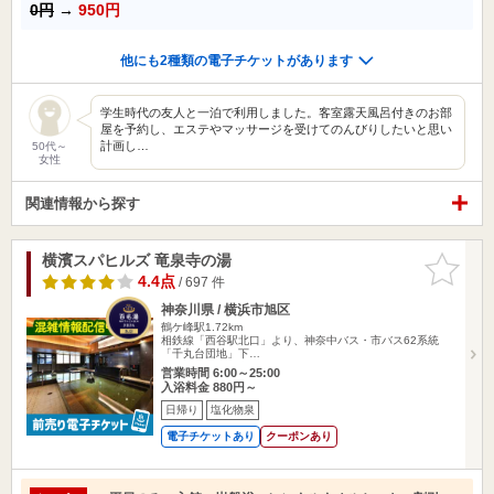
0円
→
950円
他にも2種類の電子チケットがあります
学生時代の友人と一泊で利用しました。客室露天風呂付きのお部
屋を予約し、エステやマッサージを受けてのんびりしたいと思い
計画し…
50代～
女性
関連情報から探す
横濱スパヒルズ 竜泉寺の湯
お気に入
りに追加
4.4点
/ 697 件
神奈川県 / 横浜市旭区
鶴ケ峰駅1.72km
相鉄線「西谷駅北口」より、神奈中バス・市バス62系統
「千丸台団地」下…
営業時間 6:00～25:00
入浴料金 880円～
日帰り
塩化物泉
電子チケットあり
クーポンあり