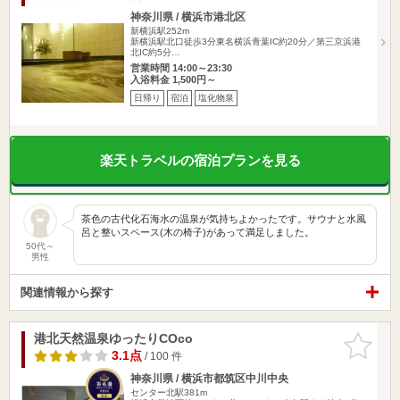
神奈川県 / 横浜市港北区
新横浜駅252m
新横浜駅北口徒歩3分東名横浜青葉IC約20分／第三京浜港
北IC約5分…
営業時間 14:00～23:30
入浴料金 1,500円～
日帰り
宿泊
塩化物泉
楽天トラベルの宿泊プランを見る
茶色の古代化石海水の温泉が気持ちよかったです。サウナと水風
呂と整いスペース(木の椅子)があって満足しました。
50代～
男性
関連情報から探す
港北天然温泉ゆったりCOco
お気に入
りに追加
3.1点
/ 100 件
神奈川県 / 横浜市都筑区中川中央
センター北駅381m