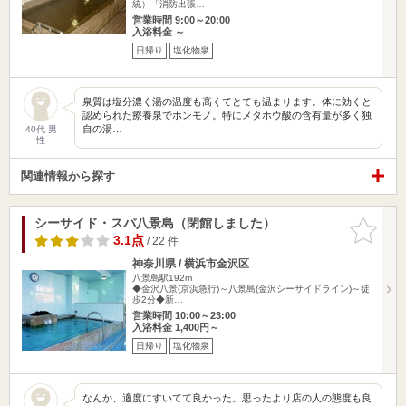
統）「消防出張…
営業時間 9:00～20:00
入浴料金 ～
日帰り
塩化物泉
泉質は塩分濃く湯の温度も高くてとても温まります。体に効くと
認められた療養泉でホンモノ。特にメタホウ酸の含有量が多く独
自の湯…
40代 男
性
関連情報から探す
シーサイド・スパ八景島（閉館しました）
お気に入
りに追加
3.1点
/ 22 件
神奈川県 / 横浜市金沢区
八景島駅192m
◆金沢八景(京浜急行)～八景島(金沢シーサイドライン)～徒
歩2分◆新…
営業時間 10:00～23:00
入浴料金 1,400円～
日帰り
塩化物泉
なんか、適度にすいてて良かった。思ったより店の人の態度も良