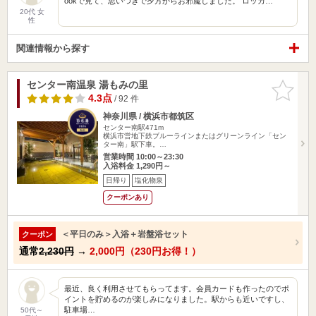
ookで見て、思いつきで夕方からお邪魔しました。 ロッカ…
20代 女
性
関連情報から探す
センター南温泉 湯もみの里
お気に入
りに追加
4.3点
/ 92 件
神奈川県 / 横浜市都筑区
センター南駅471m
横浜市営地下鉄ブルーラインまたはグリーンライン「セン
ター南」駅下車。…
営業時間 10:00～23:30
入浴料金 1,290円～
日帰り
塩化物泉
クーポンあり
＜平日のみ＞入浴＋岩盤浴セット
クーポン
通常
2,230円
→
2,000円（230円お得！）
最近、良く利用させてもらってます。会員カードも作ったのでポ
イントを貯めるのが楽しみになりました。駅からも近いですし、
駐車場…
50代～