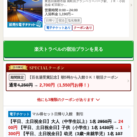
東急田園都市線 南町田グランベリーパーク駅、ＪＲ・小田
急線 町田駅か…
営業時間 0:00～24:00
入浴料金 1,190円～
日帰り
宿泊
塩化物泉
電子チケットあり
クーポンあり
楽天トラベルの宿泊プランを見る
【百名湯受賞記念】朝5時から入館ＯＫ！朝活クーポン
期間限定
通常
4,250円
→
2,700円（1,550円お得！）
他にも3種類のクーポンがあります
マル得セット日帰り入館 割引
電子チケット
【平日、土日祝全日】大人（中学生以上）1名
2950円
→
24
00円
【平日、土日祝全日】子供（小学生）1名
1430円
→
1
300円
【平日、土日祝全日】幼児（3歳~未就学児）1名
107