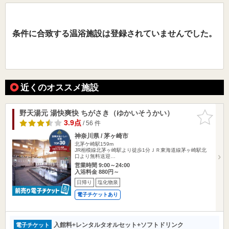
条件に合致する温浴施設は登録されていませんでした。
近くのオススメ施設
野天湯元 湯快爽快 ちがさき（ゆかいそうかい）
お気に入
りに追加
3.9点
/ 56 件
神奈川県 / 茅ヶ崎市
北茅ケ崎駅159m
JR相模線北茅ヶ崎駅より徒歩1分ＪＲ東海道線茅ヶ崎駅北
口より無料送迎…
営業時間 9:00～24:00
入浴料金 880円～
日帰り
塩化物泉
電子チケットあり
入館料+レンタルタオルセット+ソフトドリンク
電子チケット