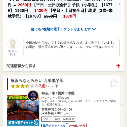
円
→
2950円
【平日・土日祝全日】子供（小学生）【1677
9】
1920円
→
1430円
【平日・土日祝全日】幼児（3歳~未
就学児）【16780】
1560円
→
1070円
他にも2種類の電子チケットがあります
小田原駅から歩いてすぐの好立地なので、よく利用しています。
お湯は、湯河原温泉から運んできている。 テレビ付きのリクラ…
50代～
男性
関連情報から探す
横浜みなとみらい 万葉倶楽部
お気に入
りに追加
3.7点
/ 207 件
神奈川県 / 横浜市中区
みなとみらい駅529m
みなとみらい線 みなとみらい駅、クイーンズスクエア横浜
より徒歩5分首…
営業時間 0:00～24:00
入浴料金 2,000円～
日帰り
宿泊
塩化物泉
電子チケットあり
クーポンあり