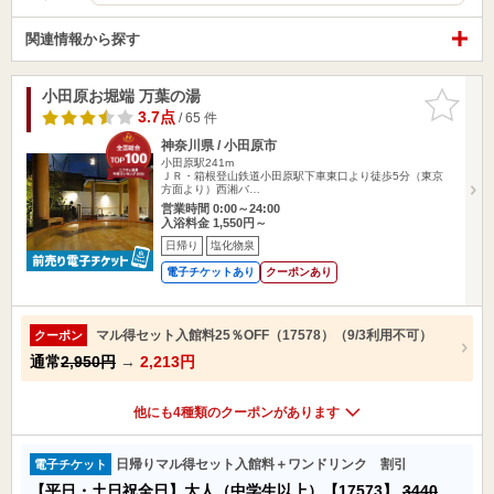
関連情報から探す
小田原お堀端 万葉の湯
お気に入
りに追加
3.7点
/ 65 件
神奈川県 / 小田原市
小田原駅241m
ＪＲ・箱根登山鉄道小田原駅下車東口より徒歩5分（東京
方面より）西湘バ…
営業時間 0:00～24:00
入浴料金 1,550円～
日帰り
塩化物泉
電子チケットあり
クーポンあり
マル得セット入館料25％OFF（17578）（9/3利用不可）
クーポン
通常
2,950円
→
2,213円
他にも4種類のクーポンがあります
日帰りマル得セット入館料＋ワンドリンク 割引
電子チケット
【平日・土日祝全日】大人（中学生以上）【17573】
3440