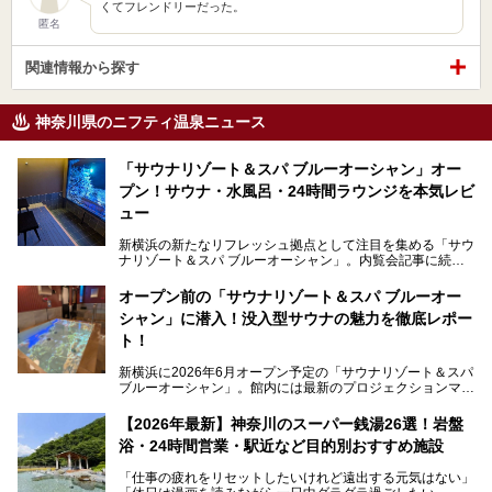
くてフレンドリーだった。
匿名
関連情報から探す
神奈川県のニフティ温泉ニュース
「サウナリゾート＆スパ ブルーオーシャン」オー
プン！サウナ・水風呂・24時間ラウンジを本気レビ
ュー
新横浜の新たなリフレッシュ拠点として注目を集める「サウ
ナリゾート＆スパ ブルーオーシャン」。内覧会記事に続
き、今回は実際に体験してみたリアルな様子をレポートしま
す。サウナや水風呂の気持ちよさはもちろん、リラックスス
オープン前の「サウナリゾート＆スパ ブルーオー
ペースの過ごしやすさまで徹底チェック。新横浜エリアで日
シャン」に潜入！没入型サウナの魅力を徹底レポー
常の疲れをリセットしたい人、ライブやスポーツ観戦遠征組
は必見です。
ト！
新横浜に2026年6月オープン予定の「サウナリゾート＆スパ
ブルーオーシャン」。館内には最新のプロジェクションマッ
ピングが多用され、まるで世界を旅しているかのような圧倒
的な“没入感（イマーシブ）”を体験できます。
【2026年最新】神奈川のスーパー銭湯26選！岩盤
浴・24時間営業・駅近など目的別おすすめ施設
「仕事の疲れをリセットしたいけれど遠出する元気はない」
今回は、そんな大注目の施設に一足先にお邪魔し、その全貌