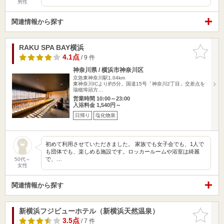
男性
関連情報から探す
RAKU SPA BAY横浜
お気に入
りに追加
4.1点
/ 9 件
神奈川県 / 横浜市神奈川区
京急東神奈川駅1.04km
東神奈川ICより約5分。国道15号「神奈川2丁目」交差点を
瑞穂埠頭方…
営業時間 10:00～23:00
入浴料金 1,540円～
日帰り
塩化物泉
初めて利用させていただきました。 家族でも女子会でも、1人で
も団体でも、楽しめる施設です。ロッカールームや浴室は綺麗
で、…
50代～
女性
関連情報から探す
新横浜フジビューホテル（新横浜天然温泉）
お気に入
りに追加
3.5点
/ 7 件