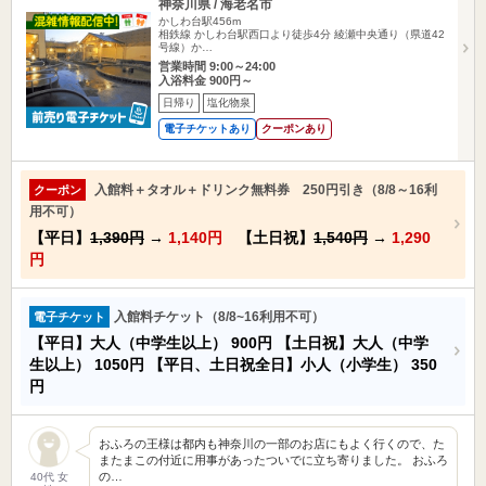
神奈川県 / 海老名市
かしわ台駅456m
相鉄線 かしわ台駅西口より徒歩4分 綾瀬中央通り（県道42
号線）か…
営業時間 9:00～24:00
入浴料金 900円～
日帰り
塩化物泉
電子チケットあり
クーポンあり
入館料＋タオル＋ドリンク無料券 250円引き（8/8～16利
クーポン
用不可）
【平日】
1,390円
→
1,140円
【土日祝】
1,540円
→
1,290
円
入館料チケット（8/8~16利用不可）
電子チケット
【平日】大人（中学生以上）
900円
【土日祝】大人（中学
生以上）
1050円
【平日、土日祝全日】小人（小学生）
350
円
おふろの王様は都内も神奈川の一部のお店にもよく行くので、た
またまこの付近に用事があったついでに立ち寄りました。 おふろ
の…
40代 女