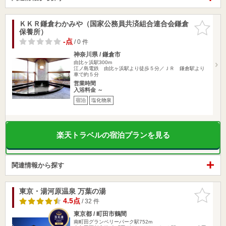
ＫＫＲ鎌倉わかみや（国家公務員共済組合連合会鎌倉
お気に入
保養所）
りに追加
-点
/ 0 件
神奈川県 / 鎌倉市
由比ヶ浜駅300m
江ノ島電鉄 由比ヶ浜駅より徒歩５分／ＪＲ 鎌倉駅より
車で約５分
営業時間
入浴料金 ～
宿泊
塩化物泉
楽天トラベルの宿泊プランを見る
関連情報から探す
東京・湯河原温泉 万葉の湯
お気に入
りに追加
4.5点
/ 32 件
東京都 / 町田市鶴間
南町田グランベリーパーク駅752m