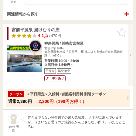
匿名
関連情報から探す
宮前平源泉 湯けむりの庄
お気に入
りに追加
4.1点
/ 470 件
神奈川県 / 川崎市宮前区
宮前平駅168m
東急田園都市線「宮前平」駅 北口より徒歩4分東名高速道
路「川崎IC」…
営業時間 10:00～24:00
入浴料金 1,540円～
日帰り
塩化物泉
クーポンあり
＜平日限定＞入館料+岩盤浴利用料 割引クーポン
クーポン
通常
2,390円
→
2,200円（190円お得！）
言うまでもない神奈川での超人気温泉。 さすがに混んでいます
が、うまいなと思うのが混雑をかんじさせない作り。 いたるとこ
ろに…
40代 男
性