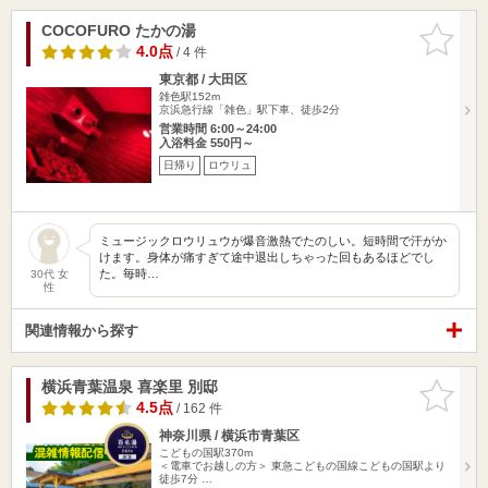
COCOFURO たかの湯
お気に入
りに追加
4.0点
/ 4 件
東京都 / 大田区
雑色駅152m
京浜急行線「雑色」駅下車、徒歩2分
営業時間 6:00～24:00
入浴料金 550円～
日帰り
ロウリュ
ミュージックロウリュウが爆音激熱でたのしい。短時間で汗がか
けます。身体が痛すぎて途中退出しちゃった回もあるほどでし
た。毎時…
30代 女
性
関連情報から探す
横浜青葉温泉 喜楽里 別邸
お気に入
りに追加
4.5点
/ 162 件
神奈川県 / 横浜市青葉区
こどもの国駅370m
＜電車でお越しの方＞ 東急こどもの国線こどもの国駅より
徒歩7分 …