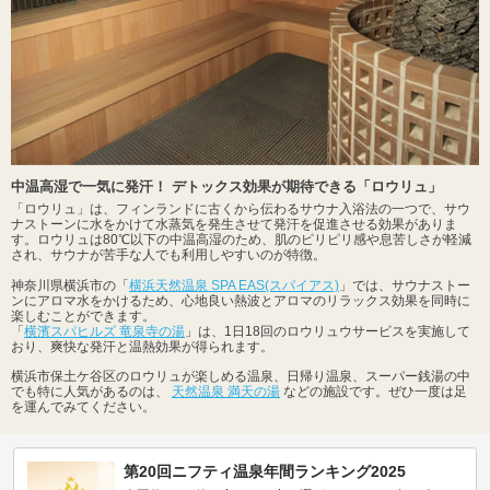
中温高湿で一気に発汗！ デトックス効果が期待できる「ロウリュ」
「ロウリュ」は、フィンランドに古くから伝わるサウナ入浴法の一つで、サウ
ナストーンに水をかけて水蒸気を発生させて発汗を促進させる効果がありま
す。ロウリュは80℃以下の中温高湿のため、肌のピリピリ感や息苦しさが軽減
され、サウナが苦手な人でも利用しやすいのが特徴。
神奈川県横浜市の「
横浜天然温泉 SPA EAS(スパイアス)
」では、サウナストー
ンにアロマ水をかけるため、心地良い熱波とアロマのリラックス効果を同時に
楽しむことができます。
「
横濱スパヒルズ 竜泉寺の湯
」は、1日18回のロウリュウサービスを実施して
おり、爽快な発汗と温熱効果が得られます。
横浜市保土ケ谷区のロウリュが楽しめる温泉、日帰り温泉、スーパー銭湯の中
でも特に人気があるのは、
天然温泉 満天の湯
などの施設です。ぜひ一度は足
を運んでみてください。
第20回ニフティ温泉年間ランキング2025