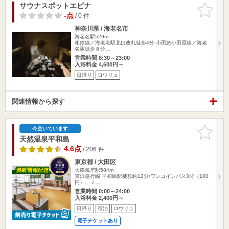
サウナスポットエビナ
お気に入
りに追加
-点
/ 0 件
神奈川県 / 海老名市
海老名駅529m
相鉄線／海老名駅北口改札徒歩4分 小田急小田原線／海老
名駅徒歩８分…
営業時間 8:30～23:00
入浴料金 4,600円～
日帰り
ロウリュ
関連情報から探す
お気に入
今空いています
りに追加
天然温泉平和島
4.6点
/ 206 件
東京都 / 大田区
大森海岸駅584m
京浜急行線 平和島駅徒歩約12分/ワンコインバス3分（100
円）、Ｊ…
営業時間 0:00～24:00
入浴料金 2,400円～
日帰り
宿泊
ロウリュ
電子チケットあり