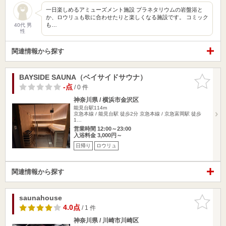
一日楽しめるアミューズメント施設 プラネタリウムの岩盤浴と
か、ロウリュも歌に合わせたりと楽しくなる施設です。 コミック
も…
40代 男
性
関連情報から探す
BAYSIDE SAUNA（ベイサイドサウナ）
お気に入
りに追加
-点
/ 0 件
神奈川県 / 横浜市金沢区
能見台駅114m
京急本線 / 能見台駅 徒歩2分 京急本線 / 京急富岡駅 徒歩
1…
営業時間 12:00～23:00
入浴料金 3,000円～
日帰り
ロウリュ
関連情報から探す
saunahouse
お気に入
りに追加
4.0点
/ 1 件
神奈川県 / 川崎市川崎区