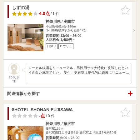
しずの湯
お気に入
りに追加
4.0点
/ 1 件
神奈川県 / 座間市
小田急相模原駅880m
小田急相模原駅から徒歩12分
営業時間 13:00～26:00
入浴料金 1,480円～
日帰り
ロウリュ
ローカル銭湯をリニューアル、男性用サウナ特化に改装したとい
う面白い施設でした。 受付、更衣室は現代的に綺麗にリニュー…
30代 男
性
関連情報から探す
8HOTEL SHONAN FUJISAWA
お気に入
りに追加
-点
/ 0 件
神奈川県 / 藤沢市
藤沢駅136m
藤沢駅南口より徒歩2分 藤沢ICより国道1号約15分
営業時間 6:00～23:00