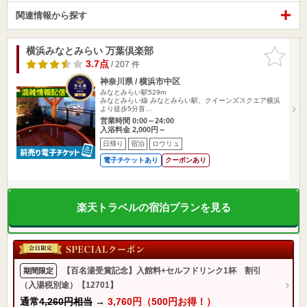
関連情報から探す
横浜みなとみらい 万葉倶楽部
お気に入
りに追加
3.7点
/ 207 件
神奈川県 / 横浜市中区
みなとみらい駅529m
みなとみらい線 みなとみらい駅、クイーンズスクエア横浜
より徒歩5分首…
営業時間 0:00～24:00
入浴料金 2,000円～
日帰り
宿泊
ロウリュ
電子チケットあり
クーポンあり
楽天トラベルの宿泊プランを見る
【百名湯受賞記念】入館料+セルフドリンク1杯 割引
期間限定
（入湯税別途）【12701】
通常
4,260円相当
→
3,760円（500円お得！）