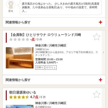
露天風呂が心地よかった。 少し大きめの露天風呂が2箇所(高濃度
炭酸泉、たや温泉ぬる湯風呂)あり、やや低めの温度で、長時間
入…
匿名
関連情報から探す
【会員制】ひとりサウナ ロウリューランド川崎
お気に入
りに追加
-点
/ 0 件
神奈川県 / 川崎市川崎区
川崎駅311m
JR川崎駅東口から徒歩5分。アゼリア地下街36番出口。ラ
チッタデッラ…
営業時間 10:00～23:00
入浴料金 3,600円～
日帰り
ロウリュ
関連情報から探す
朝日湯源泉ゆいる
お気に入
りに追加
4.7点
/ 6 件
神奈川県 / 川崎市川崎区
浜川崎駅523m