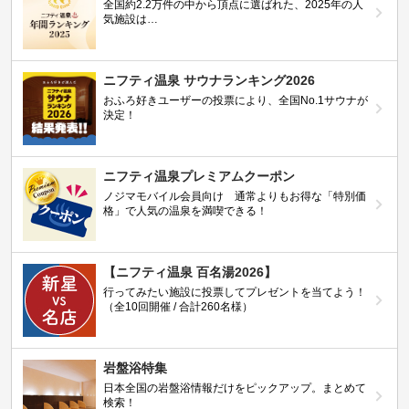
全国約2.2万件の中から頂点に選ばれた、2025年の人
気施設は…
ニフティ温泉 サウナランキング2026
おふろ好きユーザーの投票により、全国No.1サウナが
決定！
ニフティ温泉プレミアムクーポン
ノジマモバイル会員向け 通常よりもお得な「特別価
格」で人気の温泉を満喫できる！
【ニフティ温泉 百名湯2026】
行ってみたい施設に投票してプレゼントを当てよう！
（全10回開催 / 合計260名様）
岩盤浴特集
日本全国の岩盤浴情報だけをピックアップ。まとめて
検索！