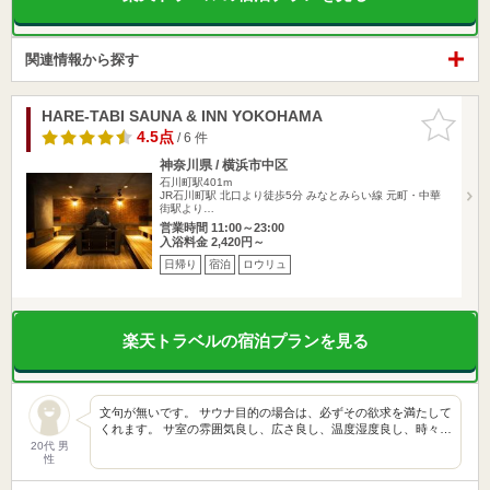
関連情報から探す
HARE-TABI SAUNA & INN YOKOHAMA
お気に入
りに追加
4.5点
/ 6 件
神奈川県 / 横浜市中区
石川町駅401m
JR石川町駅 北口より徒歩5分 みなとみらい線 元町・中華
街駅より…
営業時間 11:00～23:00
入浴料金 2,420円～
日帰り
宿泊
ロウリュ
楽天トラベルの宿泊プランを見る
文句が無いです。 サウナ目的の場合は、必ずその欲求を満たして
くれます。 サ室の雰囲気良し、広さ良し、温度湿度良し、時々…
20代 男
性