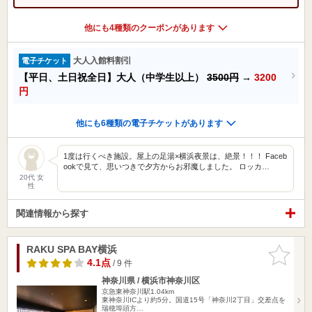
他にも4種類のクーポンがあります
大人入館料割引
電子チケット
【平日、土日祝全日】大人（中学生以上）
3500円
→
3200
円
他にも6種類の電子チケットがあります
1度は行くべき施設。屋上の足湯×横浜夜景は、絶景！！！ Faceb
ookで見て、思いつきで夕方からお邪魔しました。 ロッカ…
20代 女
性
関連情報から探す
RAKU SPA BAY横浜
お気に入
りに追加
4.1点
/ 9 件
神奈川県 / 横浜市神奈川区
京急東神奈川駅1.04km
東神奈川ICより約5分。国道15号「神奈川2丁目」交差点を
瑞穂埠頭方…