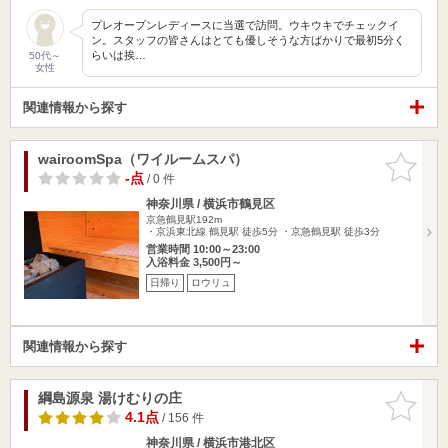
プレオープンレディースに当選で訪問。ウキウキでチェックイ
ン。スタッフの皆さんはとても優しそうな方ばかりで最初5分く
らいは挨…
50代～
女性
関連情報から探す
wairoomSpa（ワイルームスパ）
お気に入
りに追加
-点
/ 0 件
神奈川県 / 横浜市鶴見区
京急鶴見駅192m
・京浜東北線 鶴見駅 徒歩5分 ・京急鶴見駅 徒歩3分
営業時間 10:00～23:00
入浴料金 3,500円～
日帰り
ロウリュ
関連情報から探す
綱島源泉 湯けむりの庄
お気に入
りに追加
4.1点
/ 156 件
神奈川県 / 横浜市港北区