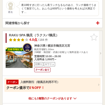
夜10時すぎに行ったら夜ランチなるものあり、ランチ価格でうま
くて激安でした。おふろは600円という価格を考えれば大満足で
す…
匿名
関連情報から探す
RAKU SPA 鶴見（ラクスパ鶴見）
お気に入
りに追加
4.0点
/ 184 件
神奈川県 / 横浜市鶴見区元宮
鶴見市場駅1.00km
川崎駅・鶴見駅・武蔵小杉駅より無料送迎バスあり
営業時間 10:00～26:00
入浴料金 1,050円～
日帰り
ロウリュ
クーポンあり
入館料割引（朝風呂利用不可）
クーポン
クーポン提示で
2％OFF！
他にも1種類のクーポンがあります