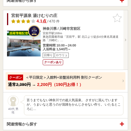
関連情報から探す
宮前平源泉 湯けむりの庄
お気に入
りに追加
4.1点
/ 470 件
神奈川県 / 川崎市宮前区
宮前平駅168m
東急田園都市線「宮前平」駅 北口より徒歩4分東名高速道
路「川崎IC」…
営業時間 10:00～24:00
入浴料金 1,540円～
日帰り
ロウリュ
クーポンあり
＜平日限定＞入館料+岩盤浴利用料 割引クーポン
クーポン
通常
2,390円
→
2,200円（190円お得！）
言うまでもない神奈川での超人気温泉。 さすがに混んでいます
が、うまいなと思うのが混雑をかんじさせない作り。 いたるとこ
ろに…
40代 男
性
関連情報から探す