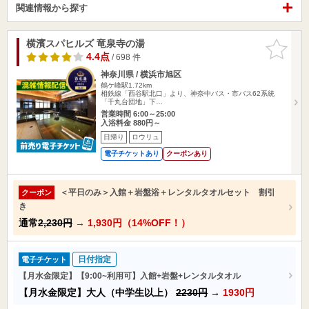
関連情報から探す
横濱スパヒルズ 竜泉寺の湯
お気に入
りに追加
4.4点
/ 698 件
神奈川県 / 横浜市旭区
鶴ケ峰駅1.72km
相鉄線「西谷駅北口」より、神奈中バス・市バス62系統
「千丸台団地」下…
営業時間 6:00～25:00
入浴料金 880円～
日帰り
ロウリュ
電子チケットあり
クーポンあり
＜平日のみ＞入館＋岩盤浴＋レンタルタオルセット 割引
クーポン
き
通常
2,230円
→
1,930円（14%OFF！）
日付指定
電子チケット
【月水金限定】【9:00~利用可】入館+岩盤+レンタルタオル
【月水金限定】大人（中学生以上）
2230円
→
1930円