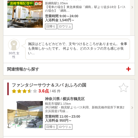
新綱島駅1.05km
【電車の場合】東急東横線「綱島」駅より徒歩18分【バス
の場合】「綱島…
営業時間 9:00～24:00
入浴料金 1,540円～
日帰り
ロウリュ
施設はどこもピカピカで、文句つけるところがありません。 食事
も美味しかったです。 何よりも、どのスタッフの方も感じが良
い…
30代 女
性
関連情報から探す
ファンタジーサウナ＆スパ おふろの国
お気に入
りに追加
3.6点
/ 46 件
神奈川県 / 横浜市鶴見区
鶴見市場駅1.15km
JR川崎駅・鶴見駅よりバス利用、新鶴見橋停留所下車第2
京浜国道1号線…
営業時間 11:00～23:00
入浴料金 950円～
日帰り
ロウリュ