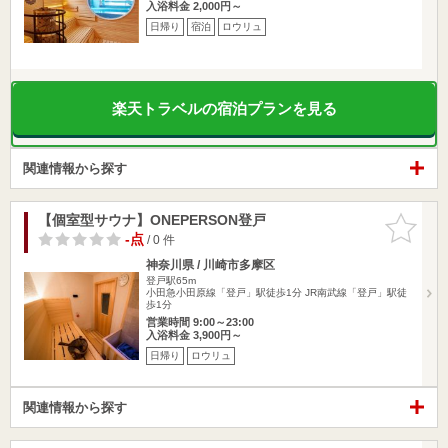
入浴料金 2,000円～
日帰り
宿泊
ロウリュ
楽天トラベルの宿泊プランを見る
関連情報から探す
【個室型サウナ】ONEPERSON登戸
お気に入
りに追加
-点
/ 0 件
神奈川県 / 川崎市多摩区
登戸駅65m
小田急小田原線「登戸」駅徒歩1分 JR南武線「登戸」駅徒
歩1分
営業時間 9:00～23:00
入浴料金 3,900円～
日帰り
ロウリュ
関連情報から探す