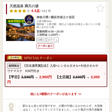
天然温泉 満天の湯
お気に入
りに追加
4.3点
/ 412 件
神奈川県 / 横浜市保土ケ谷区
上星川駅54m
相鉄線「上星川駅」南口より徒歩1分保土ヶ谷バイパス新
桜ヶ丘ICから環…
営業時間 6:00～25:00
入浴料金 1,100円～
日帰り
ロウリュ
クーポンあり
【百名湯受賞記念】入浴+レンタルタオル+今治タオルサ
期間限定
ウナマスク 630円引き
【平日】
3,530円
→
2,900円
【土日祝】
3,630円
→
3,000
円
他にも3種類のクーポンがあります
駅のまん前と好立地ですが、土曜の午後にもかかわらず、大混雑
はなく、とてもリラックスできました。シルク風呂や漢方炭酸泉