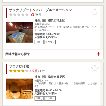
サウナリゾート＆スパ ブルーオーシャン
お気に入
りに追加
-点
/ 0 件
神奈川県 / 横浜市港北区
新横浜駅444m
JR新横浜駅 アリーナ口 徒歩5分 市営地下鉄ブルーライ
ン 新横浜…
営業時間 0:00～24:00
入浴料金 1,750円～
日帰り
ロウリュ
関連情報から探す
サウナゆげ蔵
お気に入
りに追加
4.0点
/ 1 件
神奈川県 / 横浜市鶴見区
鶴見駅323m
・「鶴見駅」西口 より徒歩 5分 ・「京急鶴見駅」より徒歩
8分
営業時間 10:00～24:00
入浴料金 1,080円～
日帰り
ロウリュ