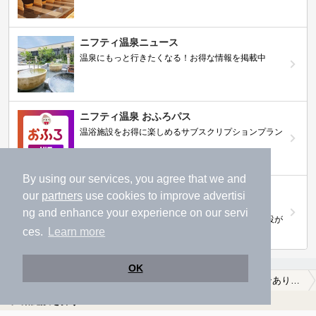
ニフティ温泉ニュース
温泉にもっと行きたくなる！お得な情報を掲載中
ニフティ温泉 おふろパス
温浴施設をお得に楽しめるサブスクリプションプラン
By using our services, you agree that we and
【ニフティライフスタイル株主優待のご案
our
partners
use cookies to improve advertisi
内】
ng and enhance your experience on our servi
株主優待制度で人気の温浴施設に行こう！対象施設が
拡充されました！
ces.
Learn more
OK
温泉TOP
関東
神奈川県
横浜市保土ケ谷区
【クーポンあり】ロウリュが楽しめる横浜市保土ケ谷区の温泉、日帰り温泉、スーパー銭湯おすすめ
温浴施設を探す