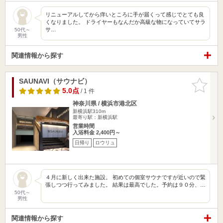
リニューアルしてから痒いところに手が届くって感じでとても良
くなりました。 ドライヤーもなんだか高級な物になっていてサラ
サ…
50代～
男性
関連情報から探す
SAUNAVI（サウナビ）
お気に入
りに追加
5.0点
/ 1 件
神奈川県 / 横浜市港北区
新横浜駅310m
最寄り駅：新横浜駅
営業時間
入浴料金 2,400円～
日帰り
ロウリュ
４月に新しく出来た施設。 初めての個室サウナですが近いので緊
張しつつ行ってみました。 結果は最高でした。予約は９０分、…
50代～
男性
関連情報から探す