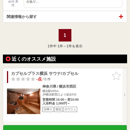
があり…
40代 男
性
関連情報から探す
1
1
件中 1件～1件を表示
近くのオススメ施設
カプセルプラス横浜 サウナ/カプセル
お気に入
りに追加
-点
/ 0 件
神奈川県 / 横浜市西区
横浜駅405m
JR横浜駅西口より徒歩5分
営業時間 15:00～翌10:00
入浴料金 1,000円～
日帰り
宿泊
ロウリュ