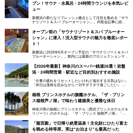
プン！サウナ・水風呂・24時間ラウンジを本気レビ
ュー
新横浜の新たなリフレッシュ拠点として注目を集める「サウ
ナリゾート＆スパ ブルーオーシャン」。内覧会記事に続
き、今回は実際に体験してみたリアルな様子をレポートしま
す。サウナや水風呂の気持ちよさはもちろん、リラックスス
オープン前の「サウナリゾート＆スパ ブルーオー
ペースの過ごしやすさまで徹底チェック。新横浜エリアで日
シャン」に潜入！没入型サウナの魅力を徹底レポー
常の疲れをリセットしたい人、ライブやスポーツ観戦遠征組
は必見です。
ト！
新横浜に2026年6月オープン予定の「サウナリゾート＆スパ
ブルーオーシャン」。館内には最新のプロジェクションマッ
ピングが多用され、まるで世界を旅しているかのような圧倒
的な“没入感（イマーシブ）”を体験できます。
【2026年最新】神奈川のスーパー銭湯26選！岩盤
浴・24時間営業・駅近など目的別おすすめ施設
「仕事の疲れをリセットしたいけれど遠出する元気はない」
今回は、そんな大注目の施設に一足先にお邪魔し、その全貌
「休日は漫画を読みながら一日中ダラダラ過ごしたい」
を見学させていただきました！
「子ども連れでも気兼ねなく、家事を忘れてリフレッシュし
たい」
サウナ室の中に咲き誇る桜、魚たちが泳ぐ水風呂、そしてバ
箱根 プリンスホテルの旗艦ホテル、「ザ・プリン
リのビーチを思わせる休憩スペース…。驚きの連続だった館
ス箱根芦ノ湖」で味わう建築美と優雅な休日
そんな「癒やされたい」という願いを叶えてくれるのが、神
内の様子をレポートします！
奈川県のスーパー銭湯。
神奈川県の箱根にプリンスホテル（西武プリンスホテルズ＆
神奈川県には、サウナや岩盤浴、一日中遊べるエンタメ施設
リゾーツ）のホテルは、「ザ・プリンス 箱根芦ノ湖」「芦
など、“非日常”を味わえるスーパー銭湯が数多く揃っていま
ノ湖畔 蛸川温泉 龍宮殿」「箱根湯の花プリンスホテル」
す。しかし、選択肢が多いからこそ「どの施設か迷ってしま
「箱根仙石原プリンスホテル」と4軒あり、今回ご紹介する
う」という人も多いはず。
「龍宮殿」で日帰り絶景温泉！文化財にひたり富士
「ザ・プリンス 箱根芦ノ湖」は、その中でもフラッグシッ
を眺める特等席。実は“お泊まり”も最高だった
プ（旗艦）に位置づけられる特別なホテルです。
そこで今回は、神奈川県内の人気施設26選を「安さ」「岩