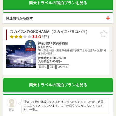
楽天トラベルの宿泊プランを見る
関連情報から探す
スカイスパYOKOHAMA（スカイスパヨコハマ）
お気に入
りに追加
3.2点
/ 67 件
神奈川県 / 横浜市西区
横浜駅275m
JR・京急本線・東急東横線横浜駅東口より徒歩3分国道1号
線を東神奈川…
営業時間 0:00～24:00
入浴料金 2,600円～
日帰り
宿泊
ロウリュ
楽天トラベルの宿泊プランを見る
浮気して他の施設にできるたびに行ったりもしましたが、結局こ
こに戻ってきてしまいます。古さが目立つようにもなってます
が、一番…
匿名