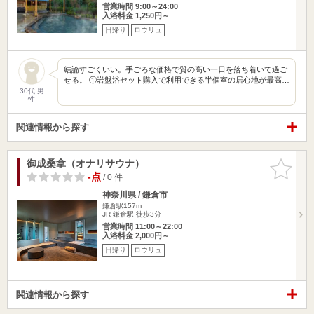
営業時間 9:00～24:00
入浴料金 1,250円～
日帰り
ロウリュ
結論すごくいい。手ごろな価格で質の高い一日を落ち着いて過ご
せる。 ①岩盤浴セット購入で利用できる半個室の居心地が最高…
30代 男
性
関連情報から探す
御成桑拿（オナリサウナ）
お気に入
りに追加
-点
/ 0 件
神奈川県 / 鎌倉市
鎌倉駅157m
JR 鎌倉駅 徒歩3分
営業時間 11:00～22:00
入浴料金 2,000円～
日帰り
ロウリュ
関連情報から探す