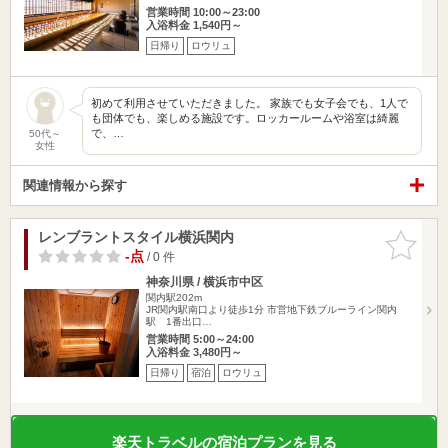
営業時間 10:00～23:00
入浴料金 1,540円～
日帰り
ロウリュ
初めて利用させていただきました。 家族でも女子会でも、1人で
も団体でも、楽しめる施設です。ロッカールームや浴室は綺麗
で、…
50代～
女性
関連情報から探す
レンブラントスタイル横浜関内
お気に入
りに追加
-点
/ 0 件
神奈川県 / 横浜市中区
関内駅202m
JR関内駅南口より徒歩1分 市営地下鉄ブルーライン関内
駅 1番出口…
営業時間 5:00～24:00
入浴料金 3,480円～
日帰り
宿泊
ロウリュ
楽天トラベルの宿泊プランを見る