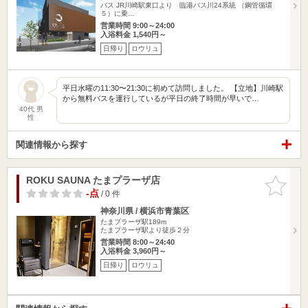
バス JR川崎駅東口より 臨港バス川24系統 （鋼管循環
５）に乗…
営業時間 9:00～24:00
入浴料金 1,540円～
日帰り
ロウリュ
平日水曜の11:30〜21:30に初めて訪問しました。 【立地】川崎駅
から無料バスを運行しているが平日の終了時間が早いで…
40代 男
性
関連情報から探す
ROKU SAUNA たまプラーザ店
お気に入
りに追加
-点
/ 0 件
神奈川県 / 横浜市青葉区
たまプラーザ駅189m
たまプラーザ駅より徒歩２分
営業時間 8:00～24:40
入浴料金 3,960円～
日帰り
ロウリュ