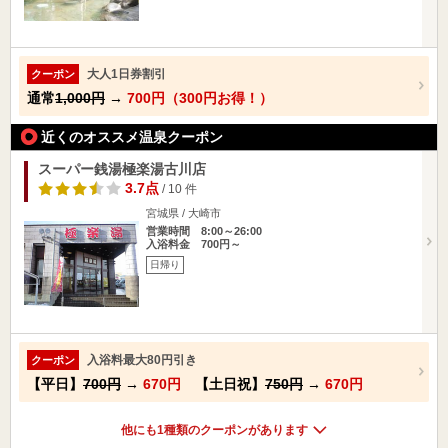
大人1日券割引
クーポン
通常
1,000円
→
700円（300円お得！）
近くのオススメ温泉クーポン
スーパー銭湯極楽湯古川店
3.7点
/ 10 件
宮城県 / 大崎市
営業時間 8:00～26:00
入浴料金 700円～
日帰り
入浴料最大80円引き
クーポン
【平日】
700円
→
670円
【土日祝】
750円
→
670円
他にも1種類のクーポンがあります