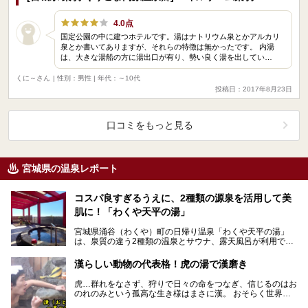
4.0点
国定公園の中に建つホテルです。湯はナトリウム泉とかアルカリ
泉とか書いてありますが、それらの特徴は無かったです。 内湯
は、大きな湯船の方に湯出口が有り、勢い良く湯を出してい…
くに～さん
| 性別：男性 | 年代：～10代
投稿日：2017年8月23日
口コミをもっと見る
宮城県の温泉レポート
コスパ良すぎるうえに、2種類の源泉を活用して美
肌に！「わくや天平の湯」
宮城県涌谷（わくや）町の日帰り温泉「わくや天平の湯」
は、泉質の違う2種類の温泉とサウナ、露天風呂が利用でき
て、コミックスも備えた休憩室やレストラン、小劇場まで
揃…
漢らしい動物の代表格！虎の湯で漢磨き
虎…群れをなさず、狩りで日々の命をつなぎ、信じるのはお
のれのみという孤高な生き様はまさに漢。 おそらく世界中
の漢に「漢らしい動物といえば？」とアンケートを採っ…