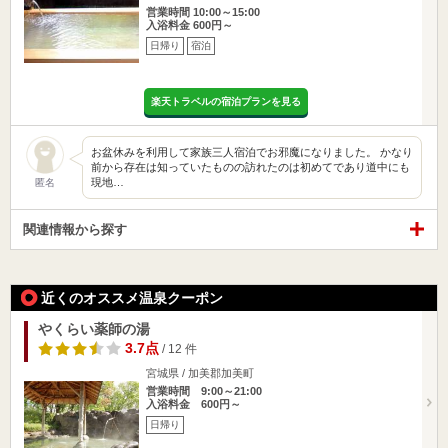
営業時間 10:00～15:00
入浴料金 600円～
日帰り
宿泊
楽天トラベルの宿泊プランを見る
お盆休みを利用して家族三人宿泊でお邪魔になりました。 かなり
前から存在は知っていたものの訪れたのは初めてであり道中にも
現地…
匿名
関連情報から探す
近くのオススメ温泉クーポン
やくらい薬師の湯
3.7点
/ 12 件
宮城県 / 加美郡加美町
営業時間 9:00～21:00
入浴料金 600円～
日帰り