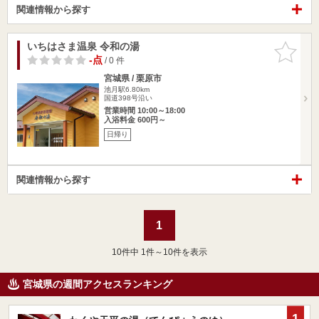
関連情報から探す
いちはさま温泉 令和の湯
お気に入
りに追加
-点
/ 0 件
宮城県 / 栗原市
池月駅6.80km
国道398号沿い
営業時間 10:00～18:00
入浴料金 600円～
日帰り
関連情報から探す
1
10
件中 1件～10件を表示
宮城県の週間アクセスランキング
1