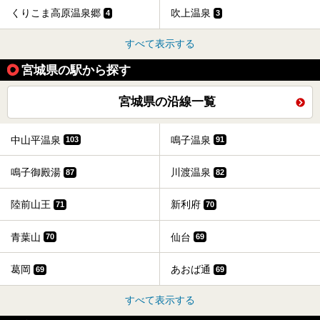
くりこま高原温泉郷
吹上温泉
4
3
すべて表示する
宮城県の駅から探す
宮城県の沿線一覧
中山平温泉
鳴子温泉
103
91
鳴子御殿湯
川渡温泉
87
82
陸前山王
新利府
71
70
青葉山
仙台
70
69
葛岡
あおば通
69
69
すべて表示する