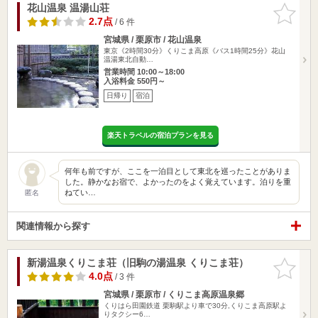
花山温泉 温湯山荘
お気に入
りに追加
2.7点
/ 6 件
宮城県 / 栗原市 / 花山温泉
東京《2時間30分》くりこま高原《バス1時間25分》花山
温湯東北自動…
営業時間 10:00～18:00
入浴料金 550円～
日帰り
宿泊
楽天トラベルの宿泊プランを見る
何年も前ですが、ここを一泊目として東北を巡ったことがありま
した。静かなお宿で、よかったのをよく覚えています。泊りを重
ねてい…
匿名
関連情報から探す
新湯温泉くりこま荘（旧駒の湯温泉 くりこま荘）
お気に入
りに追加
4.0点
/ 3 件
宮城県 / 栗原市 / くりこま高原温泉郷
くりはら田園鉄道 栗駒駅より車で30分,くりこま高原駅よ
りタクシー6…