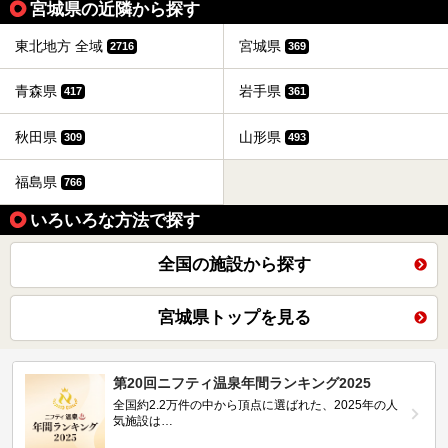
宮城県の近隣から探す
東北地方 全域
宮城県
2716
369
青森県
岩手県
417
361
秋田県
山形県
309
493
福島県
766
いろいろな方法で探す
全国の施設から探す
宮城県トップを見る
第20回ニフティ温泉年間ランキング2025
全国約2.2万件の中から頂点に選ばれた、2025年の人
気施設は…