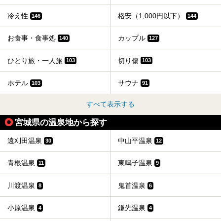
冷え性
格安（1,000円以下）
146
144
お食事・食事処
カップル
140
127
ひとり旅・一人旅
切り傷
103
103
ホテル
サウナ
103
91
すべて表示する
宮城県の温泉地から探す
遠刈田温泉
中山平温泉
30
12
青根温泉
東鳴子温泉
11
9
川渡温泉
鬼首温泉
8
6
小原温泉
鎌先温泉
4
4