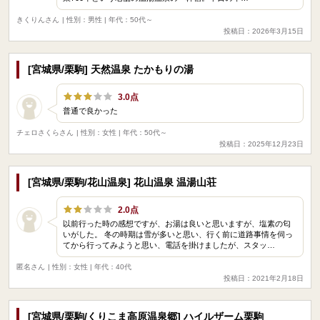
きくりんさん
| 性別：男性 | 年代：50代～
投稿日：2026年3月15日
[宮城県/栗駒] 天然温泉 たかもりの湯
3.0点
普通で良かった
チェロさくらさん
| 性別：女性 | 年代：50代～
投稿日：2025年12月23日
[宮城県/栗駒/花山温泉] 花山温泉 温湯山荘
2.0点
以前行った時の感想ですが、お湯は良いと思いますが、塩素の匂
いがした。 冬の時期は雪が多いと思い、行く前に道路事情を伺っ
てから行ってみようと思い、電話を掛けましたが、スタッ…
匿名さん
| 性別：女性 | 年代：40代
投稿日：2021年2月18日
[宮城県/栗駒/くりこま高原温泉郷] ハイルザーム栗駒