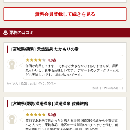
無料会員登録して続きを見る
栗駒の口コミ
[宮城県/栗駒] 天然温泉 たかもりの湯
4.0点
何回か利用してます。 それほど大きな♨️ではありませんが、雰囲
気もいいし、食事も美味しいです。 デザートのソフトクリームな
ども美味しいです。 居心地いいでーす。
かずさん
| 性別：女性 | 年代：50代～
投稿日：2026年5月5日
[宮城県/栗駒/温湯温泉] 温湯温泉 佐藤旅館
5.0点
笑顔でああ来て良かったと思える湯宿 国道398号線から小安街道
へと入った、栗駒市花山地区の一迫川沿いにひっそりと佇む、創
業700年という老舗の温湯温泉の一軒宿。平日の午…