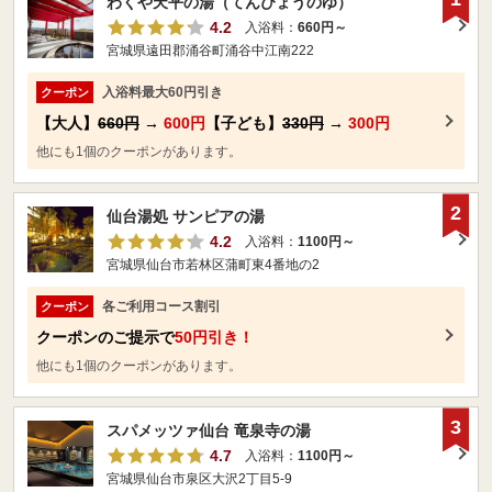
わくや天平の湯（てんぴょうのゆ）
4.2
入浴料：
660円～
宮城県遠田郡涌谷町涌谷中江南222
入浴料最大60円引き
クーポン
【大人】
660円
→
600円
【子ども】
330円
→
300円
他にも1個のクーポンがあります。
2
仙台湯処 サンピアの湯
4.2
入浴料：
1100円～
宮城県仙台市若林区蒲町東4番地の2
各ご利用コース割引
クーポン
クーポンのご提示で
50円引き！
他にも1個のクーポンがあります。
3
スパメッツァ仙台 竜泉寺の湯
4.7
入浴料：
1100円～
宮城県仙台市泉区大沢2丁目5-9