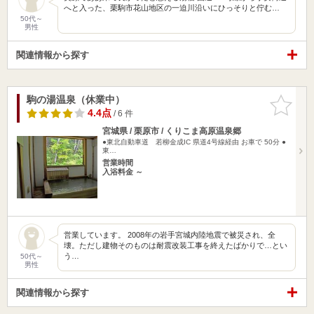
へと入った、栗駒市花山地区の一迫川沿いにひっそりと佇む…
50代～
男性
関連情報から探す
駒の湯温泉（休業中）
お気に入
りに追加
4.4点
/ 6 件
宮城県 / 栗原市 / くりこま高原温泉郷
●東北自動車道 若柳金成IC 県道4号線経由 お車で 50分 ●
東…
営業時間
入浴料金 ～
営業しています。 2008年の岩手宮城内陸地震で被災され、全
壊。ただし建物そのものは耐震改装工事を終えたばかりで…とい
う…
50代～
男性
関連情報から探す