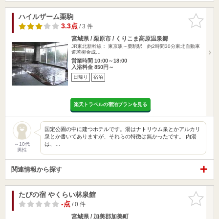
ハイルザーム栗駒
お気に入
りに追加
3.3点
/ 3 件
宮城県 / 栗原市 / くりこま高原温泉郷
JR東北新幹線： 東京駅～栗駒駅 約2時間30分東北自動車
道若柳金成…
営業時間 10:00～18:00
入浴料金 850円～
日帰り
宿泊
楽天トラベルの宿泊プランを見る
国定公園の中に建つホテルです。湯はナトリウム泉とかアルカリ
泉とか書いてありますが、それらの特徴は無かったです。 内湯
は、…
～10代
男性
関連情報から探す
たびの宿 やくらい林泉館
お気に入
りに追加
-点
/ 0 件
宮城県 / 加美郡加美町