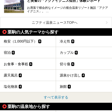
と美食の「アクアイグニス仙台」体験レポート
今回は、仙台市内のおすすめスーパー銭湯をご紹介します。
お洒落で都会的なイメージの複合温泉リゾート施設「アクア
仙台牛タンなどを堪能するグルメ旅や、スポーツ観戦の遠征
イグニス」。
時などに利用しやすい温浴施設がたくさんありますよ。
関西空港や吉川美南（埼玉県）に続いて仙台市若林区に202
2年4月にオープンした「アクアイグニス仙台」は、日帰り
ニフティ温泉ニュースTOPへ
温泉の「藤塚の湯」、マルシェ リアン、和食「笠庵」、イ
タリアン「グリーチネ」、ベーカリー「マリアージュ ドゥ
栗駒の人気テーマから探す
ファリーヌ」、スイーツの「コンフィチュール アッシュ」
と「ル ショコラ ドゥ アッシュ」、そしてカフェ「猿田彦珈
琲」と話題のお店が勢ぞろい！
格安（1,000円以下）
冷え性
8
8
この「アクアイグニス仙台」の魅力を探りにお出かけしてき
ました。
宿泊
カップル
6
6
お食事・食事処
切り傷
6
6
露天風呂
源泉かけ流し
4
4
塩化物泉
旅館
4
4
すべて表示する
栗駒の温泉地から探す