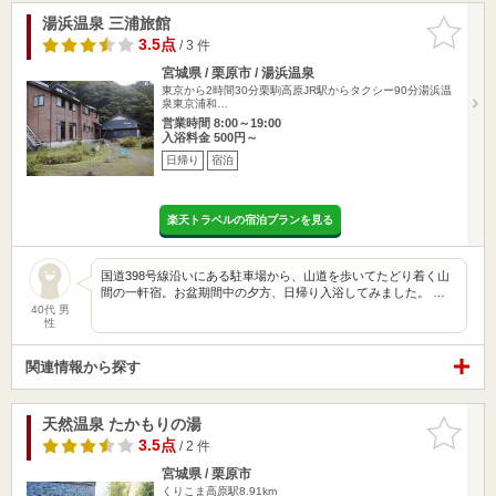
湯浜温泉 三浦旅館
お気に入
りに追加
3.5点
/ 3 件
宮城県 / 栗原市 / 湯浜温泉
東京から2時間30分栗駒高原JR駅からタクシー90分湯浜温
泉東京浦和…
営業時間 8:00～19:00
入浴料金 500円～
日帰り
宿泊
楽天トラベルの宿泊プランを見る
国道398号線沿いにある駐車場から、山道を歩いてたどり着く山
間の一軒宿。お盆期間中の夕方、日帰り入浴してみました。 …
40代 男
性
関連情報から探す
天然温泉 たかもりの湯
お気に入
りに追加
3.5点
/ 2 件
宮城県 / 栗原市
くりこま高原駅8.91km