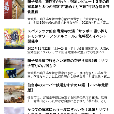
鳴子温泉「旅館すがわら」宿泊レビュー！３本の自
家源泉と８つの浴室で“湯めぐり三昧”可能な温泉特
化型宿
宮城県・鳴子温泉郷の中心部に位置する「旅館すがわら」
は、創業150年超の老舗でありながら、2023年4月に「素泊
まり専門の宿」としてリニューアルオープン。同時に温泉熱
を利用したサウナも新設され、温泉ファン・サウナ―双方に
スパメッツァ仙台 竜泉寺の湯「サッポロ 濃い搾り
注目のスポットです。
レモンサワー ノンアルコール」無料配布イベント
開催中
特筆すべきは、館内で完結する圧倒的な「湯めぐり」のバリ
2025年11月22日（土)〜24日（月）の3日間限定で、人気の
エーション。“温泉のデパート”・“東の横綱”と称される鳴子
温浴施設「スパメッツァ仙台 竜泉寺の湯」にて特別イベン
温泉郷の中でも、3本の異なる自家源泉を使い分けるその実
トを開催！居酒屋の手搾りサワーのような本格感が味わえる
力は折り紙付き。実際に宿泊した筆者が、“温泉”を中心にそ
「サッポロ 濃い搾りレモンサワー ノンアルコール」を無料
鳴子温泉郷で行きたい旅館の立寄り温泉5選！サウ
の全貌を詳細レビューします！
配布します。さらにSNS投稿で「サッポロ 濃い搾りグレフ
ナ有りのお宿も!?
ルサワー ノンアルコール」もプレゼント。湯上がりにぴっ
たりの一杯をぜひお楽しみください。
宮城県の鳴子温泉郷は温泉好きなら一度は行きたい温泉天
国。何故ならここには個性豊かな鳴子温泉・川渡温泉・東鳴
子温泉・中山平温泉・鬼首温泉という5つの温泉地があり、
硫黄泉、塩化物泉、硫酸塩泉、炭酸水素塩泉などと多様な泉
仙台市のスーパー銭湯おすすめ14選 【2025年最新
質がそろっているからです。
版】
ー
また共同浴場（日帰り温泉）だけでなく、嬉しいことに多く
仙台市は、宮城県中部に位置する同県の県庁所在地。広瀬
の旅館・ホテルも立ち寄り入浴に門戸を開いてくれていま
提供元：サッポロビール【PR】
川・青葉山といった豊かな自然に恵まれた「杜の都」として
す。
知られ、戦国武将・伊達政宗のお膝元として歴史ファンにも
この記事はサッポロビールのPRイベント告知記事です。
人気です。新幹線を使えば都心から1時間30分とアクセスも
今回はそんな旅館の中から、おすすめしたい5ヶ所の温泉を
かつての藤塚にもう一度にぎわいを！温泉とサウナ
よく、気軽に訪れやすい地方都市の1つです。
セレクトしてみました。うち3ヶ所はサウナも楽しめます。