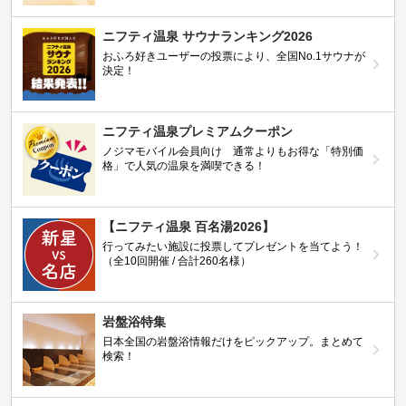
ニフティ温泉 サウナランキング2026
おふろ好きユーザーの投票により、全国No.1サウナが
決定！
ニフティ温泉プレミアムクーポン
ノジマモバイル会員向け 通常よりもお得な「特別価
格」で人気の温泉を満喫できる！
【ニフティ温泉 百名湯2026】
行ってみたい施設に投票してプレゼントを当てよう！
（全10回開催 / 合計260名様）
岩盤浴特集
日本全国の岩盤浴情報だけをピックアップ。まとめて
検索！