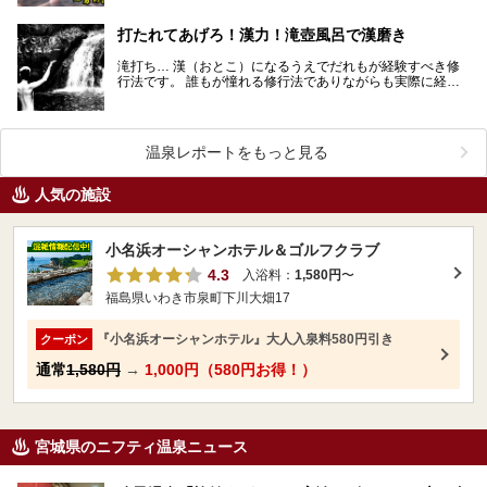
打たれてあげろ！漢力！滝壺風呂で漢磨き
滝打ち… 漢（おとこ）になるうえでだれもが経験すべき修
行法です。 誰もが憧れる修行法でありながらも実際に経験
した人は少ない… その理由は単純です。滝がそも…
温泉レポートをもっと見る
人気の施設
小名浜オーシャンホテル＆ゴルフクラブ
4.3
入浴料：
1,580円
〜
福島県いわき市泉町下川大畑17
『小名浜オーシャンホテル』大人入泉料580円引き
クーポン
通常
1,580円
→
1,000円（580円お得！）
宮城県のニフティ温泉ニュース