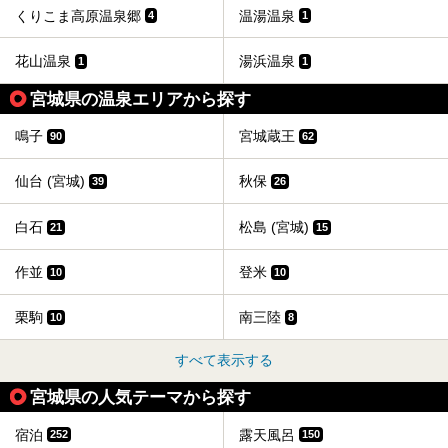
くりこま高原温泉郷
温湯温泉
4
1
花山温泉
湯浜温泉
1
1
宮城県の温泉エリアから探す
鳴子
宮城蔵王
90
62
仙台 (宮城)
秋保
39
26
白石
松島 (宮城)
21
15
作並
登米
10
10
栗駒
南三陸
10
8
すべて表示する
宮城県の人気テーマから探す
宿泊
露天風呂
252
150