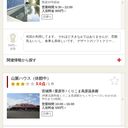
県道59号経由
営業時間 9:30～22:00
入浴料金 800円～
日帰り
何回か利用してます。 それほど大きな♨️ではありませんが、雰囲
気もいいし、食事も美味しいです。 デザートのソフトクリー…
50代～
女性
関連情報から探す
山脈ハウス（休館中）
お気に入
りに追加
3.0点
/ 1 件
宮城県 / 栗原市 / くりこま高原温泉郷
JR東北新幹線くりこま高原駅からミヤコーバスいわかがみ
平行きで1時間…
営業時間 10:00～16:00
入浴料金 500円～
日帰り