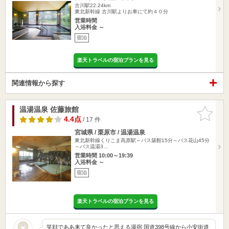
古川駅22.24km
東北新幹線 古川駅よりお車にて約４０分
営業時間
入浴料金 ～
宿泊
楽天トラベルの宿泊プランを見る
関連情報から探す
温湯温泉 佐藤旅館
お気に入
りに追加
4.4点
/ 17 件
宮城県 / 栗原市 / 温湯温泉
東北新幹線くりこま高原駅～バス築館15分～バス花山45分
～バス温湯3…
営業時間 10:00～19:39
入浴料金 ～
宿泊
楽天トラベルの宿泊プランを見る
笑顔でああ来て良かったと思える湯宿 国道398号線から小安街道