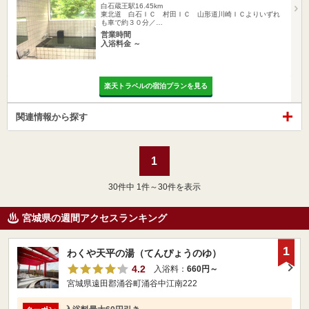
白石蔵王駅16.45km
東北道 白石ＩＣ 村田ＩＣ 山形道川崎ＩＣよりいずれ
も車で約３０分／…
営業時間
入浴料金 ～
楽天トラベルの宿泊プランを見る
関連情報から探す
1
30
件中 1件～30件を表示
宮城県の週間アクセスランキング
1
わくや天平の湯（てんぴょうのゆ）
4.2
入浴料：
660円～
宮城県遠田郡涌谷町涌谷中江南222