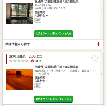
宮城県 / 刈田郡蔵王町 / 遠刈田温泉
東白石駅9.82km
仙台駅よりお車にて約５０分
営業時間
入浴料金 ～
宿泊
楽天トラベルの宿泊プランを見る
関連情報から探す
遠刈田温泉 たんぽぽ
お気に入
りに追加
-点
/ 0 件
宮城県 / 刈田郡蔵王町 / 遠刈田温泉
仙台駅西口３４番【高速バス】→広瀬通り→青葉山トンネ
ル→仙台宮城ＩＣ…
営業時間
入浴料金 ～
宿泊
楽天トラベルの宿泊プランを見る