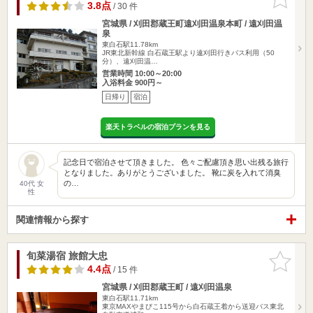
りに追加
3.8点
/ 30 件
宮城県 / 刈田郡蔵王町遠刈田温泉本町 / 遠刈田温
泉
東白石駅11.78km
JR東北新幹線 白石蔵王駅より遠刈田行きバス利用（50
分）、遠刈田温…
営業時間 10:00～20:00
入浴料金 900円～
日帰り
宿泊
楽天トラベルの宿泊プランを見る
記念日で宿泊させて頂きました。 色々ご配慮頂き思い出残る旅行
となりました。ありがとうございました。 靴に炭を入れて消臭
の…
40代 女
性
関連情報から探す
旬菜湯宿 旅館大忠
お気に入
りに追加
4.4点
/ 15 件
宮城県 / 刈田郡蔵王町 / 遠刈田温泉
東白石駅11.71km
東京MAXやまびこ115号から白石蔵王着から送迎バス東北