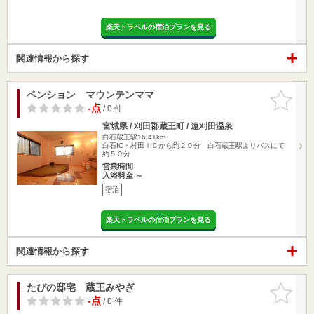
楽天トラベルの宿泊プランを見る
関連情報から探す
ペンション マウンテンママ
お気に入
りに追加
-点
/ 0 件
宮城県 / 刈田郡蔵王町 / 遠刈田温泉
白石蔵王駅16.41km
白石IC・村田ＩＣから約２０分 白石蔵王駅よりバスにて
約５０分
営業時間
入浴料金 ～
宿泊
楽天トラベルの宿泊プランを見る
関連情報から探す
たびの邸宅 蔵王みやぎ
お気に入
りに追加
-点
/ 0 件