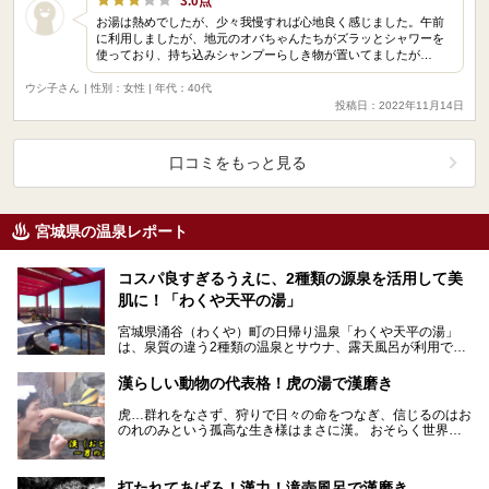
3.0点
お湯は熱めでしたが、少々我慢すれば心地良く感じました。午前
に利用しましたが、地元のオバちゃんたちがズラッとシャワーを
使っており、持ち込みシャンプーらしき物が置いてましたが…
ウシ子さん
| 性別：女性 | 年代：40代
投稿日：2022年11月14日
口コミをもっと見る
宮城県の温泉レポート
コスパ良すぎるうえに、2種類の源泉を活用して美
肌に！「わくや天平の湯」
宮城県涌谷（わくや）町の日帰り温泉「わくや天平の湯」
は、泉質の違う2種類の温泉とサウナ、露天風呂が利用でき
て、コミックスも備えた休憩室やレストラン、小劇場まで
揃…
漢らしい動物の代表格！虎の湯で漢磨き
虎…群れをなさず、狩りで日々の命をつなぎ、信じるのはお
のれのみという孤高な生き様はまさに漢。 おそらく世界中
の漢に「漢らしい動物といえば？」とアンケートを採っ…
打たれてあげろ！漢力！滝壺風呂で漢磨き