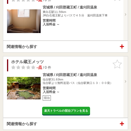
宮城県 / 刈田郡蔵王町 / 遠刈田温泉
東白石駅11.56km
JR白石蔵王駅よりバスで４５分 遠刈田温泉下車
営業時間
入浴料金 ～
関連情報から探す
ホテル蔵王メッツ
お気に入
りに追加
-点
/ 0 件
宮城県 / 刈田郡蔵王町 / 遠刈田温泉
仙台駅31.63km
仙台駅より無料送迎バス（仙台駅東口１３：００発）
営業時間
入浴料金 ～
宿泊
楽天トラベルの宿泊プランを見る
関連情報から探す