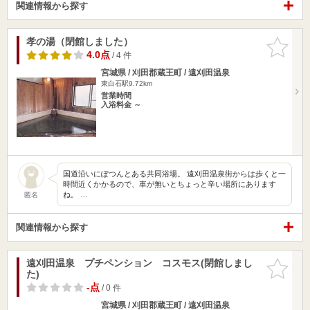
関連情報から探す
孝の湯（閉館しました）
お気に入
りに追加
4.0点
/ 4 件
宮城県 / 刈田郡蔵王町 / 遠刈田温泉
東白石駅9.72km
営業時間
入浴料金 ～
国道沿いにぽつんとある共同浴場。 遠刈田温泉街からは歩くと一
時間近くかかるので、車が無いとちょっと辛い場所にあります
ね。 …
匿名
関連情報から探す
遠刈田温泉 プチペンション コスモス(閉館しまし
お気に入
た)
りに追加
-点
/ 0 件
宮城県 / 刈田郡蔵王町 / 遠刈田温泉