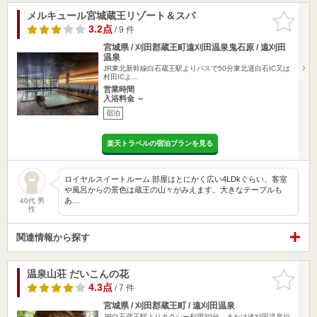
メルキュール宮城蔵王リゾート＆スパ
お気に入
りに追加
3.2点
/ 9 件
宮城県 / 刈田郡蔵王町遠刈田温泉鬼石原 / 遠刈田
温泉
JR東北新幹線白石蔵王駅よりバスで50分東北道白石IC又は
村田ICよ…
営業時間
入浴料金 ～
宿泊
楽天トラベルの宿泊プランを見る
ロイヤルスイートルーム 部屋はとにかく広い4LDkぐらい、客室
や風呂からの景色は蔵王の山々がみえます。大きなテーブルも
あ…
40代 男
性
関連情報から探す
温泉山荘 だいこんの花
お気に入
りに追加
4.3点
/ 7 件
宮城県 / 刈田郡蔵王町 / 遠刈田温泉
JR白石蔵王駅よりタクシー利用30分、または遠刈田温泉行