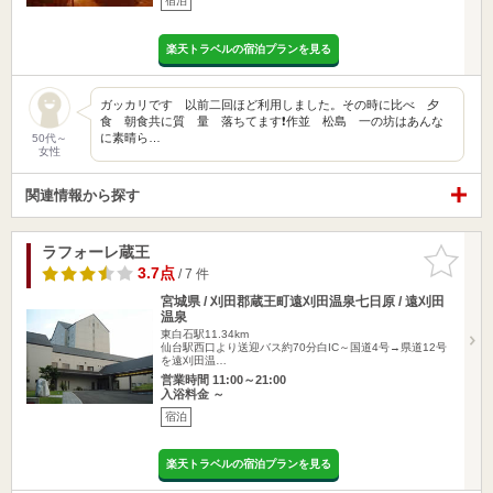
宿泊
楽天トラベルの宿泊プランを見る
ガッカリです 以前二回ほど利用しました。その時に比べ 夕
食 朝食共に質 量 落ちてます❗作並 松島 一の坊はあんな
に素晴ら…
50代～
女性
関連情報から探す
ラフォーレ蔵王
お気に入
りに追加
3.7点
/ 7 件
宮城県 / 刈田郡蔵王町遠刈田温泉七日原 / 遠刈田
温泉
東白石駅11.34km
仙台駅西口より送迎バス約70分白IC～国道4号→県道12号
を遠刈田温…
営業時間 11:00～21:00
入浴料金 ～
宿泊
楽天トラベルの宿泊プランを見る