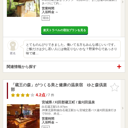
きバスにて約…
営業時間
入浴料金 ～
宿泊
楽天トラベルの宿泊プランを見る
とてものんびりできました。働いてる方もみんな感じいいです。
ご飯だけは少し若い人には物足りないかな？野菜中心であっさり
味で健…
匿名
関連情報から探す
「蔵王の森」がつくる美と健康の温泉宿 ゆと森倶楽
お気に入
部
りに追加
4.2点
/ 7 件
宮城県 / 刈田郡蔵王町 / 遠刈田温泉
白石蔵王駅15.97km
JR東北新幹線白石蔵王駅から宮城交通バス遠刈田温泉行き
で50分、終点…
営業時間
入浴料金 ～