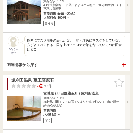
東白石駅11.83km
JR東北新幹線 白石蔵王駅よりバス利用。遠刈田温泉にて下
車東北自動車…
営業時間 9:00～20:30
入浴料金 400円～
日帰り
館内にマスク着用の表示がない 地元住民にマスクをしていない
方が多くみられる 国を上げてコロナ対策を行っているのに田舎
はどこ…
50代～
男性
関連情報から探す
遠刈田温泉 蔵王高原荘
お気に入
りに追加
-点
/ 0 件
宮城県 / 刈田郡蔵王町 / 遠刈田温泉
東白石駅11.13km
東北道/村田ＩＣ・白石ＩＣよりお車で約30分 東北新幹
線/白石蔵王駅…
営業時間
入浴料金 ～
宿泊