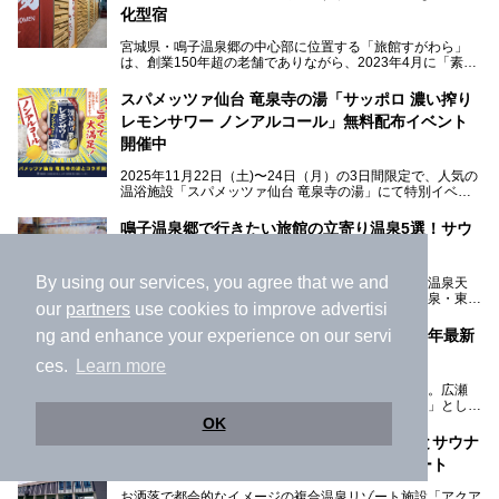
化型宿
宮城県・鳴子温泉郷の中心部に位置する「旅館すがわら」
は、創業150年超の老舗でありながら、2023年4月に「素泊
まり専門の宿」としてリニューアルオープン。同時に温泉熱
を利用したサウナも新設され、温泉ファン・サウナ―双方に
スパメッツァ仙台 竜泉寺の湯「サッポロ 濃い搾り
注目のスポットです。
レモンサワー ノンアルコール」無料配布イベント
開催中
特筆すべきは、館内で完結する圧倒的な「湯めぐり」のバリ
2025年11月22日（土)〜24日（月）の3日間限定で、人気の
エーション。“温泉のデパート”・“東の横綱”と称される鳴子
温浴施設「スパメッツァ仙台 竜泉寺の湯」にて特別イベン
温泉郷の中でも、3本の異なる自家源泉を使い分けるその実
トを開催！居酒屋の手搾りサワーのような本格感が味わえる
力は折り紙付き。実際に宿泊した筆者が、“温泉”を中心にそ
「サッポロ 濃い搾りレモンサワー ノンアルコール」を無料
鳴子温泉郷で行きたい旅館の立寄り温泉5選！サウ
の全貌を詳細レビューします！
配布します。さらにSNS投稿で「サッポロ 濃い搾りグレフ
ナ有りのお宿も!?
ルサワー ノンアルコール」もプレゼント。湯上がりにぴっ
たりの一杯をぜひお楽しみください。
By using our services, you agree that we and
宮城県の鳴子温泉郷は温泉好きなら一度は行きたい温泉天
国。何故ならここには個性豊かな鳴子温泉・川渡温泉・東鳴
our
partners
use cookies to improve advertisi
子温泉・中山平温泉・鬼首温泉という5つの温泉地があり、
硫黄泉、塩化物泉、硫酸塩泉、炭酸水素塩泉などと多様な泉
仙台市のスーパー銭湯おすすめ14選 【2025年最新
ng and enhance your experience on our servi
質がそろっているからです。
版】
ー
ces.
Learn more
また共同浴場（日帰り温泉）だけでなく、嬉しいことに多く
仙台市は、宮城県中部に位置する同県の県庁所在地。広瀬
の旅館・ホテルも立ち寄り入浴に門戸を開いてくれていま
提供元：サッポロビール【PR】
川・青葉山といった豊かな自然に恵まれた「杜の都」として
す。
知られ、戦国武将・伊達政宗のお膝元として歴史ファンにも
OK
この記事はサッポロビールのPRイベント告知記事です。
人気です。新幹線を使えば都心から1時間30分とアクセスも
今回はそんな旅館の中から、おすすめしたい5ヶ所の温泉を
かつての藤塚にもう一度にぎわいを！温泉とサウナ
よく、気軽に訪れやすい地方都市の1つです。
セレクトしてみました。うち3ヶ所はサウナも楽しめます。
と美食の「アクアイグニス仙台」体験レポート
今回は、仙台市内のおすすめスーパー銭湯をご紹介します。
お洒落で都会的なイメージの複合温泉リゾート施設「アクア
仙台牛タンなどを堪能するグルメ旅や、スポーツ観戦の遠征