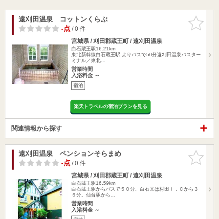
遠刈田温泉 コットンくらぶ
お気に入
りに追加
-点
/ 0 件
宮城県 / 刈田郡蔵王町 / 遠刈田温泉
白石蔵王駅16.21km
東北新幹線白石蔵王駅,よりバスで50分遠刈田温泉バスター
ミナル／東北…
営業時間
入浴料金 ～
宿泊
楽天トラベルの宿泊プランを見る
関連情報から探す
遠刈田温泉 ペンションそらまめ
お気に入
りに追加
-点
/ 0 件
宮城県 / 刈田郡蔵王町 / 遠刈田温泉
白石蔵王駅16.59km
白石蔵王駅からバスで５０分、白石又は村田Ｉ．Ｃから３
５分。仙台駅から…
営業時間
入浴料金 ～