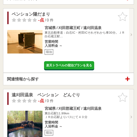
ペンション陽だまり
お気に入
りに追加
-点
/ 0 件
宮城県 / 刈田郡蔵王町 / 遠刈田温泉
東北自動車道：白石IC・村田ICそれぞれから車30分。ＪＲ
白石蔵王駅…
営業時間
入浴料金 ～
宿泊
楽天トラベルの宿泊プランを見る
関連情報から探す
遠刈田温泉 ペンション どんぐり
お気に入
りに追加
-点
/ 0 件
宮城県 / 刈田郡蔵王町 / 遠刈田温泉
東白石駅11.99km
ＪＲ白石駅よりバスにて４０分
営業時間
入浴料金 ～
宿泊