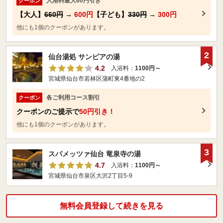
入浴料最大60円引き
クーポン
【大人】
660円
→
600円
【子ども】
330円
→
300円
他にも1個のクーポンがあります。
2
仙台湯処 サンピアの湯
4.2
入浴料：
1100円～
宮城県仙台市若林区蒲町東4番地の2
各ご利用コース割引
クーポン
クーポンのご提示で
50円引き！
他にも1個のクーポンがあります。
3
スパメッツァ仙台 竜泉寺の湯
4.7
入浴料：
1100円～
宮城県仙台市泉区大沢2丁目5-9
無料会員登録して続きを見る