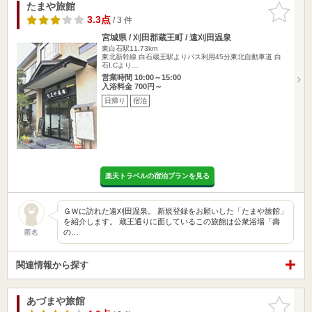
たまや旅館
お気に入
りに追加
3.3点
/ 3 件
宮城県 / 刈田郡蔵王町 / 遠刈田温泉
東白石駅11.73km
東北新幹線 白石蔵王駅よりバス利用45分東北自動車道 白
石I.Cより…
営業時間 10:00～15:00
入浴料金 700円～
日帰り
宿泊
楽天トラベルの宿泊プランを見る
ＧＷに訪れた遠刈田温泉。 新規登録をお願いした「たまや旅館」
を紹介します。 蔵王通りに面しているこの旅館は公衆浴場「壽
の…
匿名
関連情報から探す
あづまや旅館
お気に入
りに追加