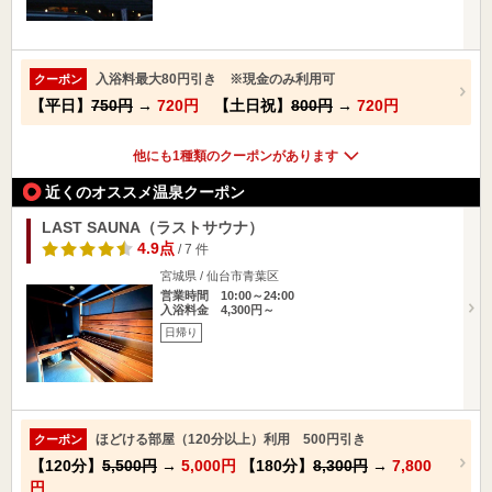
入浴料最大80円引き ※現金のみ利用可
クーポン
【平日】
750円
→
720円
【土日祝】
800円
→
720円
他にも1種類のクーポンがあります
近くのオススメ温泉クーポン
LAST SAUNA（ラストサウナ）
4.9点
/ 7 件
宮城県 / 仙台市青葉区
営業時間 10:00～24:00
入浴料金 4,300円～
日帰り
ほどける部屋（120分以上）利用 500円引き
クーポン
【120分】
5,500円
→
5,000円
【180分】
8,300円
→
7,800
円