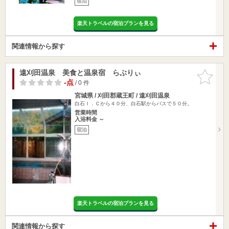
宿泊
楽天トラベルの宿泊プランを見る
関連情報から探す
遠刈田温泉 美食と温泉宿 らぶりぃ
お気に入
りに追加
-点
/ 0 件
宮城県 / 刈田郡蔵王町 / 遠刈田温泉
白石Ｉ．Ｃから４０分、白石駅からバスで５０分。
営業時間
入浴料金 ～
宿泊
楽天トラベルの宿泊プランを見る
関連情報から探す