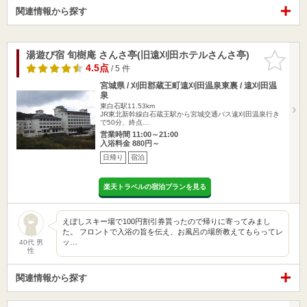
関連情報から探す
湯遊び宿 旬樹庵 さんさ亭(旧遠刈田ホテルさんさ亭)
お気に入
りに追加
4.5点
/ 5 件
宮城県 / 刈田郡蔵王町遠刈田温泉東裏 / 遠刈田温
泉
東白石駅11.53km
JR東北新幹線白石蔵王駅から宮城交通バス遠刈田温泉行き
で50分、終点…
営業時間 11:00～21:00
入浴料金 880円～
日帰り
宿泊
楽天トラベルの宿泊プランを見る
えぼしスキー場で100円割引券貰ったので帰りに寄ってみまし
た。 フロントで入浴の旨を伝え、お風呂の場所教えてもらってレ
ッ…
40代 男
性
関連情報から探す