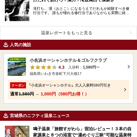
滝打ち… 漢（おとこ）になるうえでだれもが経験すべき修
行法です。 誰もが憧れる修行法でありながらも実際に経験
した人は少ない… その理由は単純です。滝がそも…
温泉レポートをもっと見る
人気の施設
小名浜オーシャンホテル＆ゴルフクラブ
4.3
入浴料：
1,580円
〜
福島県いわき市泉町下川大畑17
『小名浜オーシャンホテル』大人入泉料580円引き
クーポン
通常
1,580円
→
1,000円（580円お得！）
宮城県のニフティ温泉ニュース
鳴子温泉「旅館すがわら」宿泊レビュー！３本の自
家源泉と８つの浴室で“湯めぐり三昧”可能な温泉特