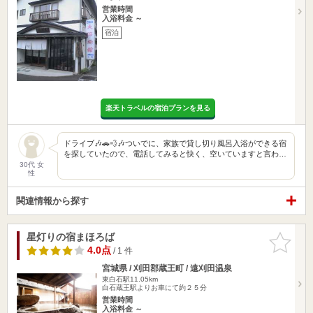
営業時間
入浴料金 ～
宿泊
楽天トラベルの宿泊プランを見る
ドライブ🎶🚗💨🎶ついでに、家族で貸し切り風呂入浴ができる宿
を探していたので、電話してみると快く、空いていますと言わ…
30代 女
性
関連情報から探す
星灯りの宿まほろば
お気に入
りに追加
4.0点
/ 1 件
宮城県 / 刈田郡蔵王町 / 遠刈田温泉
東白石駅11.05km
白石蔵王駅よりお車にて約２５分
営業時間
入浴料金 ～