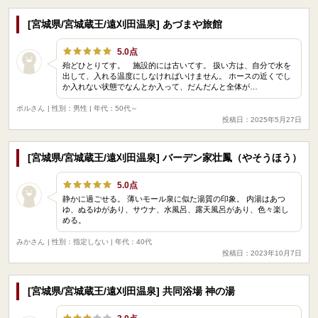
[宮城県/宮城蔵王/遠刈田温泉] あづまや旅館
5.0点
殆どひとりてす。 施設的には古いてす。 扱い方は、自分で水を
出して、入れる温度にしなければいけません。 ホースの近くでし
か入れない状態でなんとか入って、だんだんと全体が…
ポルさん
| 性別：男性 | 年代：50代～
投稿日：2025年5月27日
[宮城県/宮城蔵王/遠刈田温泉] バーデン家壮鳳（やそうほう）
5.0点
静かに過ごせる。 薄いモール泉に似た湯質の印象。 内湯はあつ
ゆ、ぬるゆがあり、サウナ、水風呂、露天風呂があり、色々楽し
める。
みかさん
| 性別：指定しない | 年代：40代
投稿日：2023年10月7日
[宮城県/宮城蔵王/遠刈田温泉] 共同浴場 神の湯