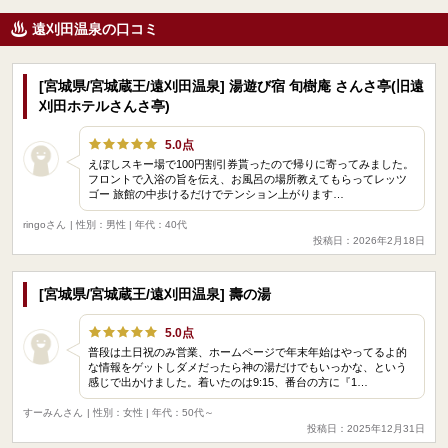
遠刈田温泉の口コミ
[宮城県/宮城蔵王/遠刈田温泉] 湯遊び宿 旬樹庵 さんさ亭(旧遠
刈田ホテルさんさ亭)
5.0点
えぼしスキー場で100円割引券貰ったので帰りに寄ってみました。
フロントで入浴の旨を伝え、お風呂の場所教えてもらってレッツ
ゴー 旅館の中歩けるだけでテンション上がります…
ringoさん
| 性別：男性 | 年代：40代
投稿日：2026年2月18日
[宮城県/宮城蔵王/遠刈田温泉] 壽の湯
5.0点
普段は土日祝のみ営業、ホームページで年末年始はやってるよ的
な情報をゲットしダメだったら神の湯だけでもいっかな、という
感じで出かけました。着いたのは9:15、番台の方に『1…
すーみんさん
| 性別：女性 | 年代：50代～
投稿日：2025年12月31日