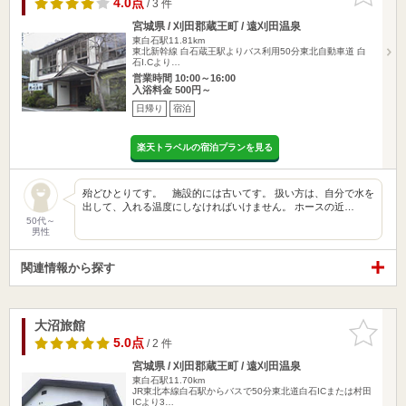
4.0点
/ 3 件
宮城県 / 刈田郡蔵王町 / 遠刈田温泉
東白石駅11.81km
東北新幹線 白石蔵王駅よりバス利用50分東北自動車道 白
石I.Cより…
営業時間 10:00～16:00
入浴料金 500円～
日帰り
宿泊
楽天トラベルの宿泊プランを見る
殆どひとりてす。 施設的には古いてす。 扱い方は、自分で水を
出して、入れる温度にしなければいけません。 ホースの近…
50代～
男性
関連情報から探す
大沼旅館
お気に入
りに追加
5.0点
/ 2 件
宮城県 / 刈田郡蔵王町 / 遠刈田温泉
東白石駅11.70km
JR東北本線白石駅からバスで50分東北道白石ICまたは村田
ICより3…