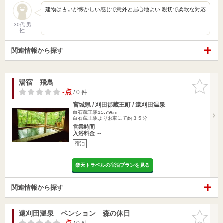
建物は古いが懐かしい感じで意外と居心地よい 親切で柔軟な対応
30代 男
性
関連情報から探す
湯宿 飛鳥
お気に入
りに追加
-点
/ 0 件
宮城県 / 刈田郡蔵王町 / 遠刈田温泉
白石蔵王駅15.79km
白石蔵王駅よりお車にて約３５分
営業時間
入浴料金 ～
宿泊
楽天トラベルの宿泊プランを見る
関連情報から探す
遠刈田温泉 ペンション 森の休日
お気に入
りに追加
-点
/ 0 件