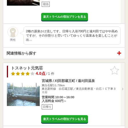
宿泊
楽天トラベルの宿泊プランを見る
2種の源泉かけ流しです。日帰り入浴700円と遠刈田ではやや高め
ですが、その分割りと空いていてゆっくり温泉♨を楽しむことが
出…
男性
関連情報から探す
トスネット元気荘
お気に入
りに追加
4.0点
/ 1 件
宮城県 / 刈田郡蔵王町 / 遠刈田温泉
東白石駅11.78km
東北新幹線 白石蔵王駅／東北自動車道・白石ＩＣ下車３
０分
営業時間 10:00～16:00
入浴料金 600円～
日帰り
楽天トラベルの宿泊プランを見る