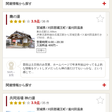
関連情報から探す
壽の湯
お気に入
りに追加
3.9点
/ 36 件
宮城県 / 刈田郡蔵王町 / 遠刈田温泉
東白石駅11.68km
JR東北新幹線白石蔵王駅から宮城交通バス遠刈田温泉行き
で50分、終点…
営業時間 6:00～20:30
入浴料金 400円～
日帰り
普段は土日祝のみ営業、ホームページで年末年始はやってるよ的
な情報をゲットしダメだったら神の湯だけでもいっかな、という
感じで…
50代～
女性
関連情報から探す
共同浴場 神の湯
お気に入
りに追加
3.9点
/ 35 件
宮城県 / 刈田郡蔵王町 / 遠刈田温泉