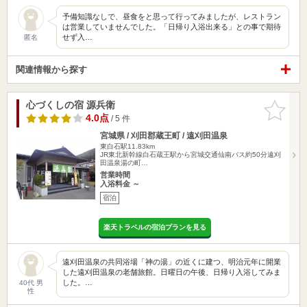
予備知識なしで、昼食をと思って行ってみましたが、レストラン
は営業していませんでした。「日帰り入浴出来る」との事で期待
せず入…
匿名
関連情報から探す
心づくしの宿 源兵衛
お気に入
りに追加
4.0点
/ 5 件
宮城県 / 刈田郡蔵王町 / 遠刈田温泉
東白石駅11.83km
JR東北新幹線白石蔵王駅から宮城交通仙南バス約50分遠刈
田温泉湯の町…
営業時間
入浴料金 ～
宿泊
楽天トラベルの宿泊プランを見る
遠刈田温泉の共同浴場「神の湯」の近くに建つ、明治元年に開業
した遠刈田温泉の老舗旅館。日曜日の午後、日帰り入浴してみま
した。…
40代 男
性