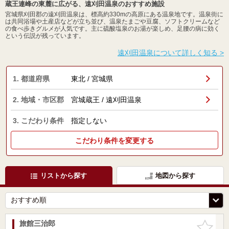
蔵王連峰の東麓に広がる、遠刈田温泉のおすすめ施設
宮城県刈田郡の遠刈田温泉は、標高約330mの高原にある温泉地です。温泉街に
は共同浴場や土産店などが立ち並び、温泉たまごや豆腐、ソフトクリームなど
の食べ歩きグルメが人気です。主に硫酸塩泉のお湯が楽しめ、足腰の病に効く
という伝説が残っています。
遠刈田温泉について詳しく知る >
1. 都道府県
東北 / 宮城県
2. 地域・市区郡
宮城蔵王 / 遠刈田温泉
3. こだわり条件
指定しない
こだわり条件を変更する
リストから探す
地図から探す
旅館三治郎
お気に入