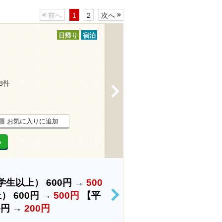
前へ
1
2
次へ
日帰り
宿泊
28件
>
お気に入りに追加
る
中学生以上）
600円
→
500
上）
600円
→
500円
【平
>
0円
→
200円