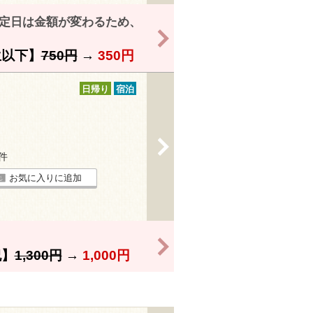
特定日は金額が変わるため、
>
以下】
750円
→
350円
日帰り
宿泊
>
6件
お気に入りに追加
>
】
1,300円
→
1,000円