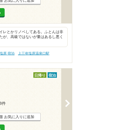
お気に入りに追加
る
イレとかリノベしてある。ふとんは非
たが、高級ではないが量はあるし悪く
塩原 宿泊
上三依塩原温泉口駅
日帰り
宿泊
>
18件
お気に入りに追加
る