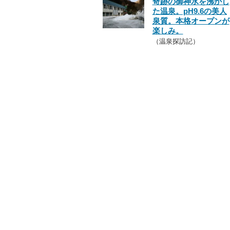
奇跡の御神水を沸かし
た温泉。pH9.6の美人
泉質。本格オープンが
楽しみ。
（温泉探訪記）