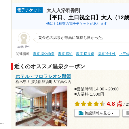
大人入浴料割引
電子チケット
【平日、土日祝全日】大人（12
他にも1種類の電子チケットがあります
黄金色の温泉が最高に気持ち良かった。
40代 男性
関連情報
塩原 塩化物泉
塩原 宿泊
塩原 切り傷
塩原 冷え性
上三
近くのオススメ温泉クーポン
ホテル・フロラシオン那須
栃木県 / 那須郡那須町大字高久丙
■営業時間 14:00～20:00
■入浴料 1,500円
4.8 点
/ 
施設情報を見る