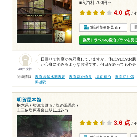
■入浴料 700円～
4.0 点
/ 
施設情報を見る
楽天トラベルの宿泊プランを見
日帰りで何度かお邪魔していますが、体ぽかぽかお肌
が心身に沁みるようなお湯です。何日か経っても心身ラ
40代 女性
関連情報
塩原 炭酸水素塩泉
塩原 塩化物泉
塩原 宿泊
塩原 切り傷
黒磯駅
明賀屋本館
栃木県 / 那須塩原市 / 塩の湯温泉 /
上三依塩原温泉口駅11.12km
3.6 点
/ 