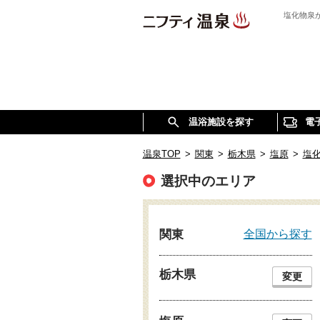
塩化物泉
温浴施設を探す
電
温泉TOP
>
関東
>
栃木県
>
塩原
>
塩
選択中のエリア
全国から探す
関東
栃木県
変更