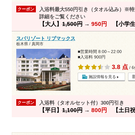
入浴料最大550円引き（タオル込み）※
クーポン
詳細をご覧ください
【大人】
1,500円
→
950円
【小学生
スパリゾート リブマックス
栃木県 / 真岡市
■営業時間 8:00～22:00
■入浴料 900円
3.8 点
/ 
施設情報を見る
入浴料（タオルセット付）300円引き
クーポン
【平日】
1,100円
→
800円
【土日祝