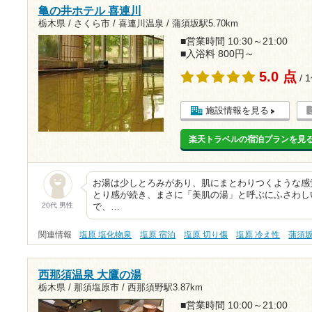
亀の井ホテル 喜連川
栃木県 / さくら市 / 喜連川温泉 /
蒲須坂駅5.70km
■営業時間 10:30～21:00
■入浴料 800円～
5.0 点
/ 
施設情報を見る
楽天トラベルの宿泊プランを見
お湯は少しとろみがあり、肌にまとわりつくような感
とり感が続き、まさに「美肌の湯」と呼ぶにふさわし
20代 男性
で、…
関連情報
塩原 塩化物泉
塩原 宿泊
塩原 切り傷
塩原 冷え性
蒲須
西那須温泉 大鷹の湯
栃木県 / 那須塩原市 /
西那須野駅3.87km
■営業時間 10:00～21:00