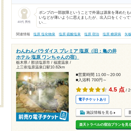
ポンプの一部故障ということで外湯は源泉を薄めたも
いなどが薄いように思えましたが、出入口をくぐって
40代 男性
い…
関連情報
塩原 塩化物泉
塩原 硫酸塩泉
塩原 宿泊
塩原 糖尿病
矢
わんわんパラダイス プレミア 塩原（旧：亀の井
ホテル 塩原 ワンちゃんの宿）
栃木県 / 那須塩原市 / 福渡温泉 /
上三依塩原温泉口駅10.82km
■営業時間 11:00～20:00
■入浴料 700円～
4.5 点
/ 
電子チケットあり
施設情報を見る
楽天トラベルの宿泊プランを見