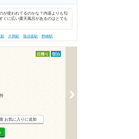
のが使われてるのかな？内湯よりも匂
すぐに広い露天風呂があるのはとても
板駅
片岡駅
蒲須坂駅
野崎駅
日帰り
宿泊
>
2件
お気に入りに追加
る