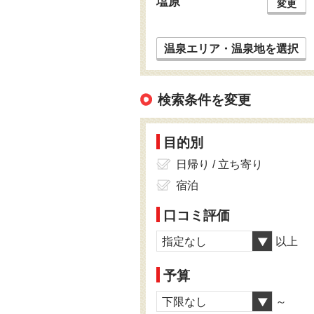
塩原
変更
温泉エリア・温泉地を選択
検索条件を変更
目的別
日帰り / 立ち寄り
宿泊
口コミ評価
指定なし
以上
予算
下限なし
～