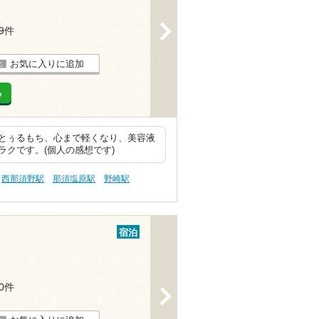
>
49件
お気に入りに追加
る
とぅるもち、心まで軽くなり、美容液
クです。(個人の感想です)
西那須野駅
那須塩原駅
野崎駅
宿泊
40件
>