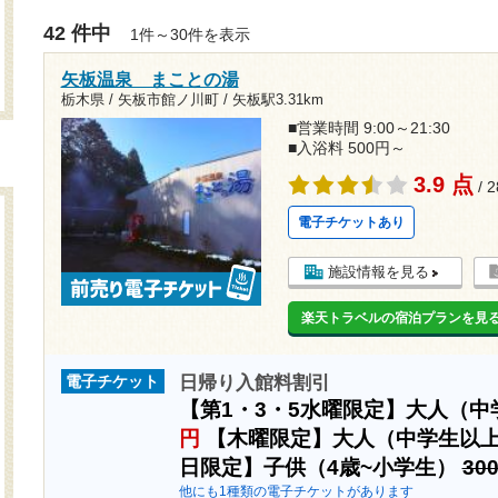
42 件中
1件～30件を表示
矢板温泉 まことの湯
栃木県 / 矢板市館ノ川町 /
矢板駅3.31km
■営業時間 9:00～21:30
■入浴料 500円～
3.9 点
/ 
電子チケットあり
施設情報を見る
楽天トラベルの宿泊プランを見
日帰り入館料割引
電子チケット
【第1・3・5水曜限定】大人（
円
【木曜限定】大人（中学生以
日限定】子供（4歳~小学生）
30
他にも1種類の電子チケットがあります