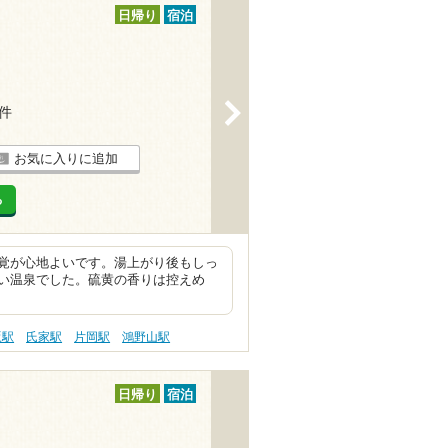
日帰り
宿泊
>
1件
お気に入りに追加
る
覚が心地よいです。湯上がり後もしっ
い温泉でした。硫黄の香りは控えめ
坂駅
氏家駅
片岡駅
鴻野山駅
日帰り
宿泊