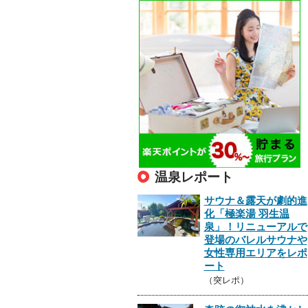
温泉レポート
サウナ＆露天が劇的進
化「極楽湯 羽生温
泉」！リニューアルで
登場のバレルサウナや
女性専用エリアをレポ
ート
（突レポ）