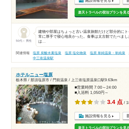
施設情報を見る
楽天トラベルの宿泊プランを見
建物や部屋はちょっと古い温泉旅館だけど部分的にト
常に厚手で寝心地良かった。食事は太古館でたべまし
50代～ 男性
は…
関連情報
塩原 炭酸水素塩泉
塩原 塩化物泉
塩原 単純温泉・単純泉
中三依温泉駅
ホテルニュー塩原
栃木県 / 那須塩原市 / 門前温泉 /
上三依塩原温泉口駅9.63km
■営業時間 7:00～24:00
■入浴料 1,050円～
3.4 点
/ 
施設情報を見る
楽天トラベルの宿泊プランを見