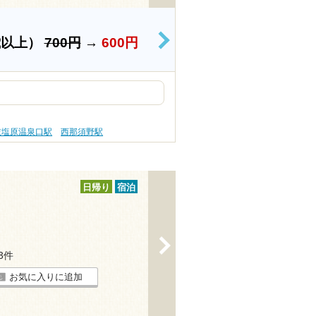
歳以上）
700円
→
600円
>
依塩原温泉口駅
西那須野駅
日帰り
宿泊
>
23件
お気に入りに追加