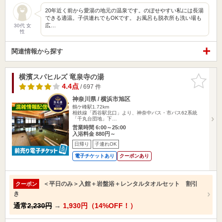
20年近く前から愛湯の地元の温泉です。のぼせやすい私には長湯
できる適温。子供連れでもOKです。 お風呂も脱衣所も洗い場も
広…
30代 女
性
関連情報から探す
横濱スパヒルズ 竜泉寺の湯
お気に入
りに追加
4.4点
/ 697 件
神奈川県 / 横浜市旭区
鶴ケ峰駅1.72km
相鉄線「西谷駅北口」より、神奈中バス・市バス62系統
「千丸台団地」下…
営業時間 6:00～25:00
入浴料金 880円～
日帰り
子連れOK
電子チケットあり
クーポンあり
＜平日のみ＞入館＋岩盤浴＋レンタルタオルセット 割引
クーポン
き
通常
2,230円
→
1,930円（14%OFF！）