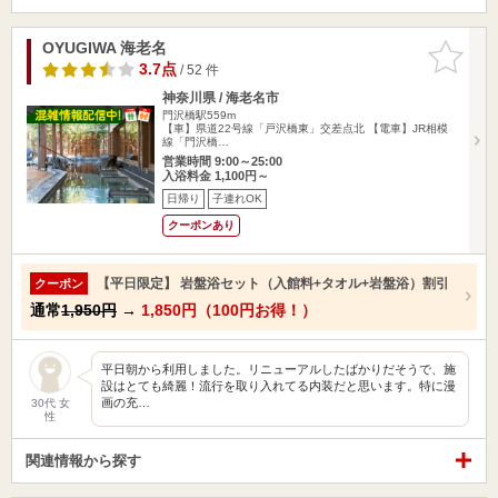
OYUGIWA 海老名
お気に入
りに追加
3.7点
/ 52 件
神奈川県 / 海老名市
門沢橋駅559m
【車】県道22号線「戸沢橋東」交差点北 【電車】JR相模
線「門沢橋…
営業時間 9:00～25:00
入浴料金 1,100円～
日帰り
子連れOK
クーポンあり
【平日限定】 岩盤浴セット（入館料+タオル+岩盤浴）割引
クーポン
通常
1,950円
→
1,850円（100円お得！）
平日朝から利用しました。リニューアルしたばかりだそうで、施
設はとても綺麗！流行を取り入れてる内装だと思います。特に漫
画の充…
30代 女
性
関連情報から探す