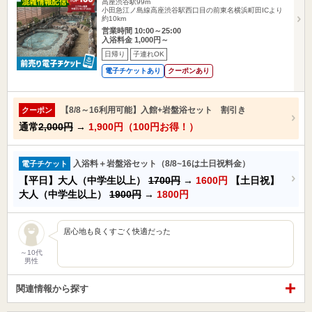
高座渋谷駅99m
小田急江ノ島線高座渋谷駅西口目の前東名横浜町田ICより
約10km
営業時間 10:00～25:00
入浴料金 1,000円～
日帰り
子連れOK
電子チケットあり
クーポンあり
【8/8～16利用可能】入館+岩盤浴セット 割引き
クーポン
通常
2,000円
→
1,900円（100円お得！）
入浴料＋岩盤浴セット（8/8~16は土日祝料金）
電子チケット
【平日】大人（中学生以上）
1700円
→
1600円
【土日祝】
大人（中学生以上）
1900円
→
1800円
居心地も良くすごく快適だった
～10代
男性
関連情報から探す