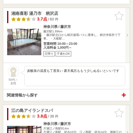
湘南喜彩 湯乃市 柄沢店
お気に入
りに追加
3.7点
/ 60 件
神奈川県 / 藤沢市
藤沢駅1.89km
・藤沢駅北口から柄沢循環バスに乗車し、柄沢停留所で下
車。 ・大船駅…
営業時間 10:00～23:00
入浴料金 1,000円～
日帰り
子連れOK
炭酸泉の温度も丁度良い 露天風呂ももう少しぬるいといいです
50代～
女性
関連情報から探す
江の島アイランドスパ
お気に入
りに追加
3.8点
/ 38 件
神奈川県 / 藤沢市
片瀬江ノ島駅814m
片瀬江ノ島駅 徒歩10分、江ノ島駅 徒歩14分、湘南江の