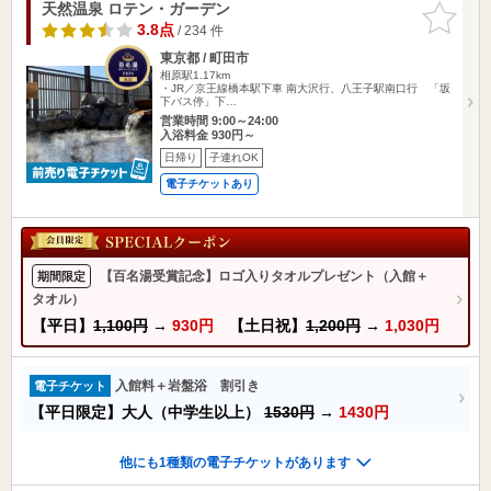
天然温泉 ロテン・ガーデン
お気に入
りに追加
3.8点
/ 234 件
東京都 / 町田市
相原駅1.17km
・JR／京王線橋本駅下車 南大沢行、八王子駅南口行 「坂
下バス停」下…
営業時間 9:00～24:00
入浴料金 930円～
日帰り
子連れOK
電子チケットあり
【百名湯受賞記念】ロゴ入りタオルプレゼント（入館＋
期間限定
タオル）
【平日】
1,100円
→
930円
【土日祝】
1,200円
→
1,030円
入館料＋岩盤浴 割引き
電子チケット
【平日限定】大人（中学生以上）
1530円
→
1430円
他にも1種類の電子チケットがあります