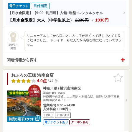
日付指定
電子チケット
【月水金限定】【9:00~利用可】入館+岩盤+レンタルタオル
【月水金限定】大人（中学生以上）
2230円
→
1930円
リニューアルしてから痒いところに手が届くって感じでとても良
くなりました。 ドライヤーもなんだか高級な物になっていてサラ
サ…
50代～
男性
関連情報から探す
おふろの王様 港南台店
お気に入
りに追加
4.0点
/ 47 件
神奈川県 / 横浜市港南区
港南台駅1.15km
神奈川中央交通、上大岡駅～本郷台駅、日野バス停下車横
浜横須賀道路「日…
営業時間 9:00～24:00
入浴料金 1,000円～
日帰り
子連れOK
電子チケットあり
クーポンあり