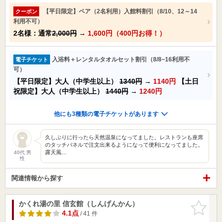
【平日限定】ペア（2名利用）入館料割引（8/10、12～14
クーポン
利用不可）
2名様：通常
2,000円
→
1,600円（400円お得！）
入浴料＋レンタルタオルセット割引（8/8~16利用不
電子チケット
可）
【平日限定】大人（中学生以上）
1340円
→
1140円
【土日
祝限定】大人（中学生以上）
1440円
→
1240円
他にも3種類の電子チケットがあります
久しぶりに行ったら天然温泉になってました。レストランも座席
のタッチパネルで注文出来るようになって便利になってました。
露天風…
40代 男
性
関連情報から探す
かくれ湯の里 信玄館（しんげんかん）
お気に入
りに追加
4.1点
/ 41 件