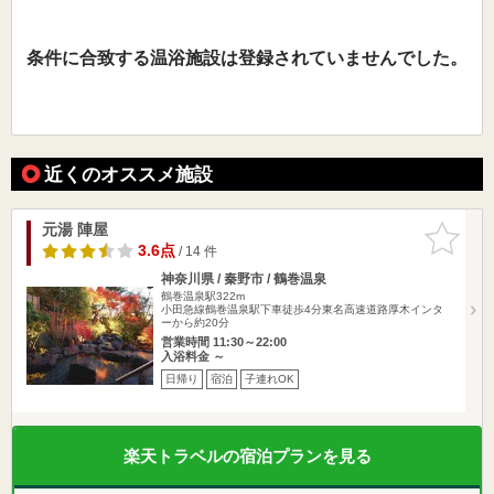
条件に合致する温浴施設は登録されていませんでした。
近くのオススメ施設
元湯 陣屋
お気に入
りに追加
3.6点
/ 14 件
神奈川県 / 秦野市 / 鶴巻温泉
鶴巻温泉駅322m
小田急線鶴巻温泉駅下車徒歩4分東名高速道路厚木インタ
ーから約20分
営業時間 11:30～22:00
入浴料金 ～
日帰り
宿泊
子連れOK
楽天トラベルの宿泊プランを見る