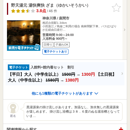
野天湯元 湯快爽快 ざま（ゆかいそうかい）
お気に入
りに追加
3.8点
/ 46 件
神奈川県 / 座間市
相武台前駅1.34km
小田急江ノ島線ご利用の場合 南林間駅下車、バス(ひばり
が丘経由日産行…
営業時間 9:00～24:00
入浴料金 900円～
日帰り
子連れOK
電子チケットあり
入館料+館内着セット 割引
電子チケット
【平日】大人（中学生以上）
1500円
→
1300円
【土日祝】
大人（中学生以上）
1580円
→
1380円
他にも1種類の電子チケットがあります
黒湯源泉の掛け流しがあります。加温なし、加水無しの黒湯源泉
が楽しめます。 掛け流し浴槽は３８．６度のぬる湯浴槽となって
いま…
匿名
関連情報から探す