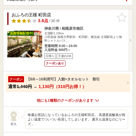
おふろの王様 町田店
お気に入
りに追加
3.8点
/ 30 件
神奈川県 / 相模原市南区
古淵駅1.29km
小田急線 相模大野駅前・町田駅、横浜線 古淵駅前より無
料シャトルバス…
営業時間 9:00～24:00
入浴料金 900円～
日帰り
子連れOK
クーポンあり
【8/8～16利用可】入館+タオルセット 割引
クーポン
通常
1,440円
→
1,130円（310円お得！）
他にも1種類のクーポンがあります
毎週お世話になっているおふろの王様町田店。 高濃度炭酸泉が程
よい温度でついつい長居してしまいます。 露天も温泉なのにリー
ズ…
匿名