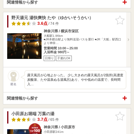
関連情報から探す
野天湯元 湯快爽快 たや（ゆかいそうかい）
お気に入
りに追加
3.6点
/ 74 件
神奈川県 / 横浜市栄区
大船駅1.96km
■JR本郷台駅より無料送迎バスを運行 ■JR「大船」駅西口
より神奈…
営業時間 10:00～25:00
入浴料金 980円～
日帰り
子連れOK
露天風呂が心地よかった。 少し大きめの露天風呂が2箇所(高濃度
炭酸泉、たや温泉ぬる湯風呂)あり、やや低めの温度で、長時間
入…
匿名
関連情報から探す
小田原お堀端 万葉の湯
お気に入
りに追加
3.7点
/ 65 件
神奈川県 / 小田原市
小田原駅241m