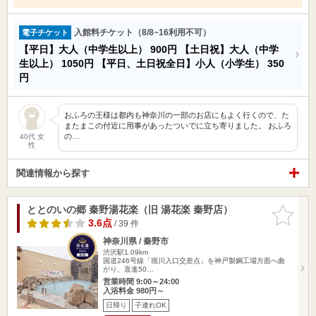
入館料チケット（8/8~16利用不可）
電子チケット
【平日】大人（中学生以上）
900円
【土日祝】大人（中学
生以上）
1050円
【平日、土日祝全日】小人（小学生）
350
円
おふろの王様は都内も神奈川の一部のお店にもよく行くので、た
またまこの付近に用事があったついでに立ち寄りました。 おふろ
の…
40代 女
性
関連情報から探す
ととのいの郷 秦野湯花楽（旧 湯花楽 秦野店）
お気に入
りに追加
3.6点
/ 39 件
神奈川県 / 秦野市
渋沢駅1.09km
国道246号線「堀川入口交差点」を神戸製鋼工場方面へ曲
がり、直進50…
営業時間 9:00～24:00
入浴料金 980円～
日帰り
子連れOK