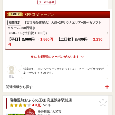
クーポンあり
【百名湯受賞記念】入館+2Fサウナエリア+選べるソフト
期間限定
クリーム 200円引き
（8/8～16は土日祝＋300円）
【平日】
2,060円
→
1,860円
【土日祝】
2,430円
→
2,230
円
他にも4種類のクーポンがあります
浴室から！エレベーターで!!うすっくらい！ヒーリングサウナが
ありぜひおすすめです。
匿名
関連情報から探す
岩盤温熱おふろの王様 高座渋谷駅前店
お気に入
りに追加
4.3点
/ 52 件
神奈川県 / 大和市