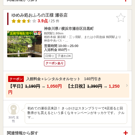
ゆめみ処おふろの王様 瀬谷店
お気に入
りに追加
3.9点
/ 25 件
神奈川県 / 横浜市瀬谷区目黒町
鶴間駅1.86km
相鉄本線 瀬谷駅・三ッ境駅、または小田急線 鶴間駅より
神奈中央バス・…
営業時間 10:00～25:00
入浴料金 850円～
日帰り
子連れOK
クーポンあり
入館料金＋レンタルタオルセット 140円引き
クーポン
【平日】
1,190円
→
1,050円
【土日祝】
1,390円
→
1,250
円
初めての瀬谷店来訪！ きっかけはスタンプラリーで4店巡ると回
数券がも貰えるという多くなキャンペーンがキッカケです。 クル
マ…
30代 女
性
関連情報から探す