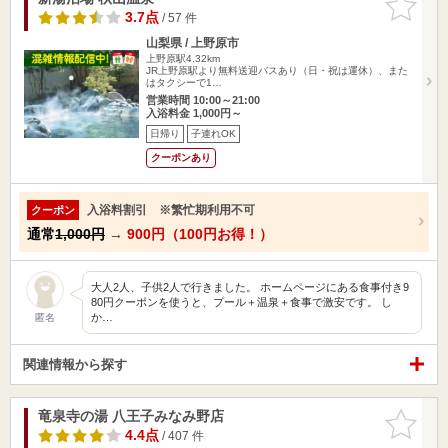
りに追加
3.7点
/ 57 件
山梨県 / 上野原市
上野原駅4.32km
JR上野原駅より無料送迎バスあり（日・祝は運休）、また
はタクシーで1…
営業時間 10:00～21:00
入浴料金 1,000円～
日帰り
子連れOK
クーポンあり
入浴料割引 ※繁忙期利用不可
クーポン
通常
1,000円
→
900円（100円お得！）
大人2人、子供2人で行きました。 ホームページにある食事付き9
80円クーポンを使うと、プール＋温泉＋食事で激安です。 し
か…
匿名
関連情報から探す
竜泉寺の湯 八王子みなみ野店
お気に入
りに追加
4.4点
/ 407 件