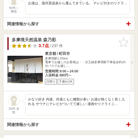
お湯は、湯河原温泉から運んできている。 テレビ付きのリクラ…
50代～
男性
関連情報から探す
多摩境天然温泉 森乃彩
お気に入
りに追加
3.7点
/ 237 件
東京都 / 町田市
多摩境駅1.65km
電車でお越しのお客様は・・京王線多摩境駅下車徒歩約20
分バスでお越し…
営業時間 9:00～24:00
入浴料金 880円～
日帰り
子連れOK
かなり好き 内湯、外湯ともに種類が多い お湯が熱くなく長く入
れる サウナにテレビがついてて嬉しい 漫画やリクライニ…
20代 女
性
関連情報から探す