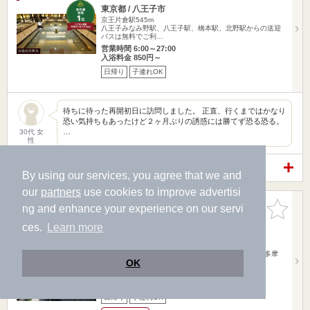
東京都 / 八王子市
京王片倉駅545m
八王子みなみ野駅、八王子駅、橋本駅、北野駅からの送迎
バスは無料でご利…
営業時間 6:00～27:00
入浴料金 850円～
日帰り
子連れOK
待ちに待った再開初日に訪問しました。 正直、行くまではかなり
恐い気持ちもあったけど２ヶ月ぶりの誘惑には勝てず恐る恐る。
…
30代 女
性
関連情報から探す
By using our services, you agree that we and
our
partners
use cookies to improve advertisi
極楽湯 多摩センター店
お気に入
ng and enhance your experience on our servi
りに追加
3.5点
/ 107 件
ces.
Learn more
東京都 / 多摩市落合
京王多摩センター駅475m
多摩センター駅より徒歩5分多摩ニュータウン通り、多摩
OK
センター駅側に曲…
営業時間 9:00～26:00
入浴料金 1,000円～
日帰り
子連れOK