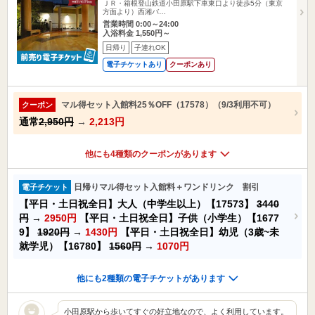
ＪＲ・箱根登山鉄道小田原駅下車東口より徒歩5分（東京
方面より）西湘バ…
営業時間 0:00～24:00
入浴料金 1,550円～
日帰り
子連れOK
電子チケットあり
クーポンあり
マル得セット入館料25％OFF（17578）（9/3利用不可）
クーポン
通常
2,950円
→
2,213円
他にも4種類のクーポンがあります
日帰りマル得セット入館料＋ワンドリンク 割引
電子チケット
【平日・土日祝全日】大人（中学生以上）【17573】
3440
円
→
2950円
【平日・土日祝全日】子供（小学生）【1677
9】
1920円
→
1430円
【平日・土日祝全日】幼児（3歳~未
就学児）【16780】
1560円
→
1070円
他にも2種類の電子チケットがあります
小田原駅から歩いてすぐの好立地なので、よく利用しています。