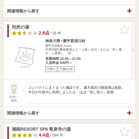
関連情報から探す
別所の湯
お気に入
りに追加
2.8点
/ 16 件
神奈川県 / 愛甲郡清川村
愛甲石田駅8.31km
本厚木駅5番線乗場より「上煤ヶ谷行」または「宮ヶ瀬
行」に乗車し 「別…
営業時間 10:00～21:00
入浴料金 500円～
日帰り
子連れOK
コンパクトにまとまった施設です。 露天風呂の開放感は抜群。
平日の午前中に利用しましたが、ほぼ『貸し切り』状態…
50代～
男性
関連情報から探す
湘南RESORT SPA 竜泉寺の湯
お気に入
りに追加
4.4点
/ 594 件