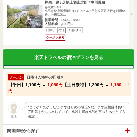
神奈川県 / 足柄上郡山北町 / 中川温泉
谷峨駅8.46km
小田急線 新松田駅北口よりバス小田急線西丹沢行き利用55
分、中川温泉…
営業時間 11:30～18:00
入浴料金 1,100円～
日帰り
宿泊
子連れOK
クーポンあり
楽天トラベルの宿泊プランを見る
日帰り入浴料50円引き
クーポン
【平日】
1,100円
→
1,050円
【土日祭特】
1,200円
→
1,150
円
”とにかく良かった”がまずはじめの感想かな。まず旅館自体良い
雰囲気をかもし出していて、風呂も家族風呂が三つもありとても
清潔…
匿名
関連情報から探す