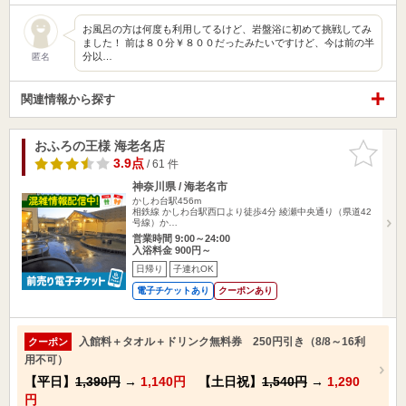
お風呂の方は何度も利用してるけど、岩盤浴に初めて挑戦してみ
ました！ 前は８０分￥８００だったみたいですけど、今は前の半
分以…
匿名
関連情報から探す
おふろの王様 海老名店
お気に入
りに追加
3.9点
/ 61 件
神奈川県 / 海老名市
かしわ台駅456m
相鉄線 かしわ台駅西口より徒歩4分 綾瀬中央通り（県道42
号線）か…
営業時間 9:00～24:00
入浴料金 900円～
日帰り
子連れOK
電子チケットあり
クーポンあり
入館料＋タオル＋ドリンク無料券 250円引き（8/8～16利
クーポン
用不可）
【平日】
1,390円
→
1,140円
【土日祝】
1,540円
→
1,290
円