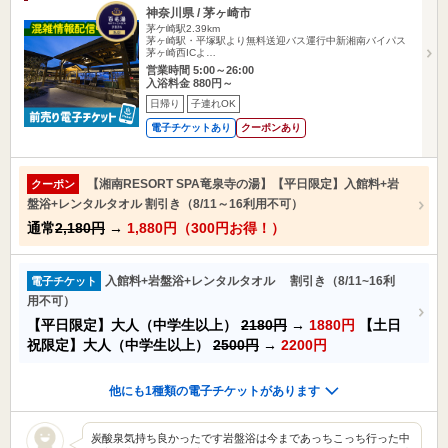
神奈川県 / 茅ヶ崎市
茅ケ崎駅2.39km
茅ヶ崎駅・平塚駅より無料送迎バス運行中新湘南バイパス
茅ヶ崎西ICよ…
営業時間 5:00～26:00
入浴料金 880円～
日帰り
子連れOK
電子チケットあり
クーポンあり
【湘南RESORT SPA竜泉寺の湯】【平日限定】入館料+岩
クーポン
盤浴+レンタルタオル 割引き（8/11～16利用不可）
通常
2,180円
→
1,880円（300円お得！）
入館料+岩盤浴+レンタルタオル 割引き（8/11~16利
電子チケット
用不可）
【平日限定】大人（中学生以上）
2180円
→
1880円
【土日
祝限定】大人（中学生以上）
2500円
→
2200円
他にも1種類の電子チケットがあります
炭酸泉気持ち良かったです岩盤浴は今まであっちこっち行った中