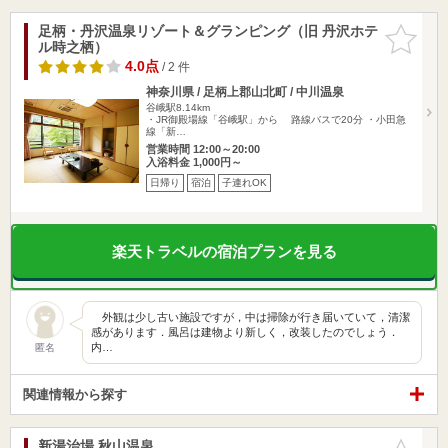
足柄・丹沢温泉リゾート＆グランピング（旧 丹沢ホテ
お気に入
ル時之栖）
りに追加
4.0点
/ 2 件
神奈川県 / 足柄上郡山北町 / 中川温泉
谷峨駅8.14km
・JR御殿場線「谷峨駅」から 路線バスで20分 ・小田急
線「新…
営業時間 12:00～20:00
入浴料金 1,000円～
日帰り
宿泊
子連れOK
楽天トラベルの宿泊プランを見る
外観は少し古い施設ですが，中は掃除が行き届いていて，清潔
感があります．風呂は建物より新しく，改装したのでしょう．
内…
匿名
関連情報から探す
新湯治場 秋山温泉
お気に入