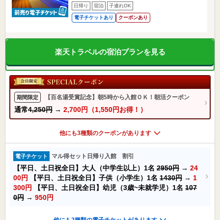
日帰り
宿泊
子連れOK
電子チケットあり
クーポンあり
楽天トラベルの宿泊プランを見る
【百名湯受賞記念】朝5時から入館ＯＫ！朝活クーポン
期間限定
通常
4,250円
→
2,700円（1,550円お得！）
他にも3種類のクーポンがあります
マル得セット日帰り入館 割引
電子チケット
【平日、土日祝全日】大人（中学生以上）1名
2950円
→
24
00円
【平日、土日祝全日】子供（小学生）1名
1430円
→
1
300円
【平日、土日祝全日】幼児（3歳~未就学児）1名
107
0円
→
950円
他にも2種類の電子チケットがあります