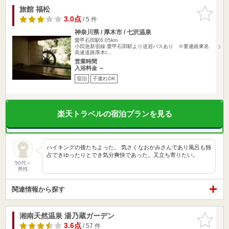
旅館 福松
お気に入
りに追加
3.0点
/ 5 件
神奈川県 / 厚木市 / 七沢温泉
愛甲石田駅6.05km
小田急新宿線 愛甲石田駅より送迎バスあり ※要連絡東名
高速道路厚木I…
営業時間
入浴料金 ～
宿泊
子連れOK
楽天トラベルの宿泊プランを見る
ハイキングの後たちよった。 気さくなおかみさんであり風呂も独
占できゆったりとでき気分爽快であった。又立ち寄りたい。
50代～
男性
関連情報から探す
湘南天然温泉 湯乃蔵ガーデン
お気に入
りに追加
3.6点
/ 57 件