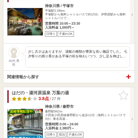
神奈川県 / 平塚市
平塚駅2.08km
平塚駅から無料シャトルバスで約15分、伊勢原駅から無料
シャトルバスで…
営業時間 10:00～23:30
入浴料金 1,000円～
日帰り
子連れOK
少し古さはありますが、湯船の種類が豊富な良い施設でした。 七
夕祭りの残り香がある平塚の街を味わいつつ、少し足を伸ばし…
30代 男
性
関連情報から探す
はだの・湯河原温泉 万葉の湯
お気に入
りに追加
3.8点
/ 27 件
神奈川県 / 秦野市
秦野駅962m
小田急小田原線秦野駅から徒歩12分（無料シャトルバスで
3分）東名高速…
営業時間 0:00～24:00
入浴料金 2,380円～
日帰り
宿泊
子連れOK