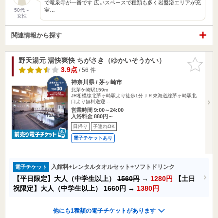
で竜泉寺が一番です 広いスペースで種類も多く岩盤浴エリアが充
実…
50代～
女性
関連情報から探す
野天湯元 湯快爽快 ちがさき（ゆかいそうかい）
お気に入
りに追加
3.9点
/ 56 件
神奈川県 / 茅ヶ崎市
北茅ケ崎駅159m
JR相模線北茅ヶ崎駅より徒歩1分ＪＲ東海道線茅ヶ崎駅北
口より無料送迎…
営業時間 9:00～24:00
入浴料金 880円～
日帰り
子連れOK
電子チケットあり
入館料+レンタルタオルセット+ソフトドリンク
電子チケット
【平日限定】大人（中学生以上）
1560円
→
1280円
【土日
祝限定】大人（中学生以上）
1660円
→
1380円
他にも1種類の電子チケットがあります