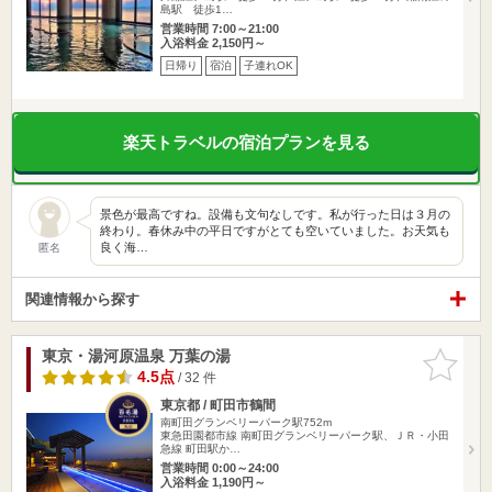
島駅 徒歩1…
営業時間 7:00～21:00
入浴料金 2,150円～
日帰り
宿泊
子連れOK
楽天トラベルの宿泊プランを見る
景色が最高ですね。設備も文句なしです。私が行った日は３月の
終わり。春休み中の平日ですがとても空いていました。お天気も
良く海…
匿名
関連情報から探す
東京・湯河原温泉 万葉の湯
お気に入
りに追加
4.5点
/ 32 件
東京都 / 町田市鶴間
南町田グランベリーパーク駅752m
東急田園都市線 南町田グランベリーパーク駅、ＪＲ・小田
急線 町田駅か…
営業時間 0:00～24:00
入浴料金 1,190円～