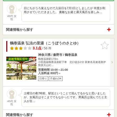
日にちがうろ覚えなので入浴日を7月1日としましたが 何度か利
用させていただきました。 素敵なお庭と露天風呂を楽しみ…
40代 女
性
関連情報から探す
鶴巻温泉 弘法の里湯（こうぼうのさとゆ）
お気に入
りに追加
3.1点
/ 56 件
神奈川県 / 秦野市 / 鶴巻温泉
鶴巻温泉駅179m
小田急線鶴巻温泉駅下車 北口徒歩2分 新東名高速道路伊
勢原大山IC…
営業時間 10:00～21:00
入浴料金 800円～
日帰り
子連れOK
土曜日の夜7時前、駅近ということで混んでるかなと思いました
が、女風呂はそこまででもなかったです。男風呂は混んでたと主
人が言…
40代 女
性
関連情報から探す