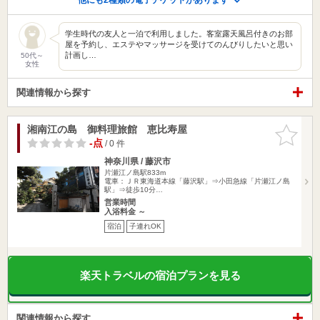
学生時代の友人と一泊で利用しました。客室露天風呂付きのお部
屋を予約し、エステやマッサージを受けてのんびりしたいと思い
計画し…
50代～
女性
関連情報から探す
湘南江の島 御料理旅館 恵比寿屋
お気に入
りに追加
-点
/ 0 件
神奈川県 / 藤沢市
片瀬江ノ島駅833m
電車：ＪＲ東海道本線「藤沢駅」⇒小田急線「片瀬江ノ島
駅」⇒徒歩10分…
営業時間
入浴料金 ～
宿泊
子連れOK
楽天トラベルの宿泊プランを見る
関連情報から探す