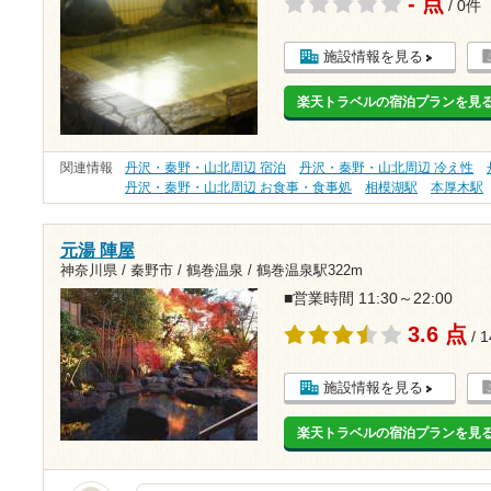
- 点
/ 0件
施設情報を見る
楽天トラベルの宿泊プランを見
関連情報
丹沢・秦野・山北周辺 宿泊
丹沢・秦野・山北周辺 冷え性
丹沢・秦野・山北周辺 お食事・食事処
相模湖駅
本厚木駅
元湯 陣屋
神奈川県 / 秦野市 / 鶴巻温泉 /
鶴巻温泉駅322m
■営業時間 11:30～22:00
3.6 点
/ 
施設情報を見る
楽天トラベルの宿泊プランを見