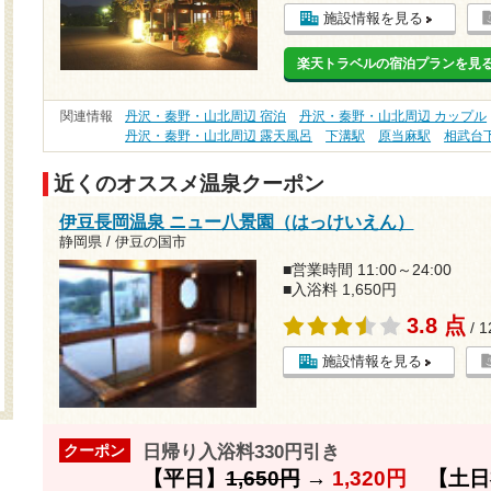
施設情報を見る
楽天トラベルの宿泊プランを見
関連情報
丹沢・秦野・山北周辺 宿泊
丹沢・秦野・山北周辺 カップル
丹沢・秦野・山北周辺 露天風呂
下溝駅
原当麻駅
相武台
近くのオススメ温泉クーポン
伊豆長岡温泉 ニュー八景園（はっけいえん）
静岡県 / 伊豆の国市
■営業時間 11:00～24:00
■入浴料 1,650円
3.8 点
/ 
施設情報を見る
日帰り入浴料330円引き
クーポン
【平日】
1,650円
→
1,320円
【土日