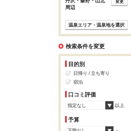
丹沢・秦野・山北
変更
周辺
温泉エリア・温泉地を選択
検索条件を変更
目的別
日帰り / 立ち寄り
宿泊
口コミ評価
指定なし
以上
予算
下限なし
～