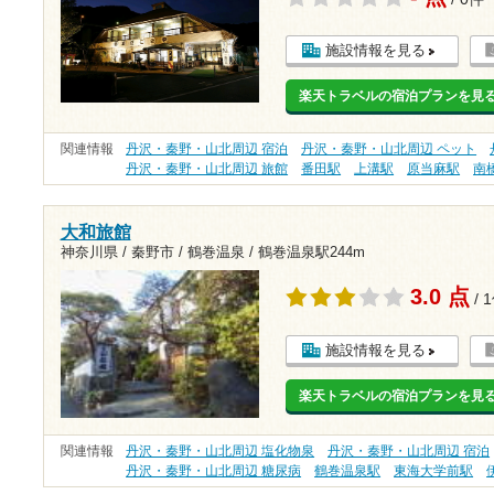
施設情報を見る
楽天トラベルの宿泊プランを見
関連情報
丹沢・秦野・山北周辺 宿泊
丹沢・秦野・山北周辺 ペット
丹沢・秦野・山北周辺 旅館
番田駅
上溝駅
原当麻駅
南
大和旅館
神奈川県 / 秦野市 / 鶴巻温泉 /
鶴巻温泉駅244m
3.0 点
/ 
施設情報を見る
楽天トラベルの宿泊プランを見
関連情報
丹沢・秦野・山北周辺 塩化物泉
丹沢・秦野・山北周辺 宿泊
丹沢・秦野・山北周辺 糖尿病
鶴巻温泉駅
東海大学前駅