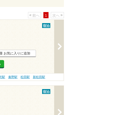
前へ
1
次へ
宿泊
>
お気に入りに追加
る
沢駅
秦野駅
松田駅
新松田駅
宿泊
>