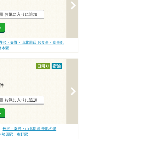
>
お気に入りに追加
る
丹沢・秦野・山北周辺 お食事・食事処
橋本駅
日帰り
宿泊
1件
>
お気に入りに追加
る
丹沢・秦野・山北周辺 美肌の湯
伊勢原駅
秦野駅