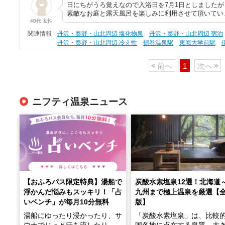
日にちがうろ覚えなので入浴日を7月1日としましたが
素敵なお庭と露天風呂を楽しみに利用させて頂いてい
40代 女性
関連情報
丹沢・秦野・山北周辺 塩化物泉
丹沢・秦野・山北周辺 宿泊
丹沢・秦野・山北周辺 冷え性
鶴巻温泉駅
東海大学前駅
前へ
1
次へ
ニフティ温泉ニュース
【おふろパス限定特典】湯船で
炭酸水素塩泉12選！北海道
浮かんだ悩みもスッキリ！「占
九州まで極上温泉を厳選【
いベンチ」が毎月10分無料
版】
湯船にゆったり浸かったり、サ
「炭酸水素塩泉」は、比較
ウナでじっと汗を流したり。
国各地に点在する泉質。大