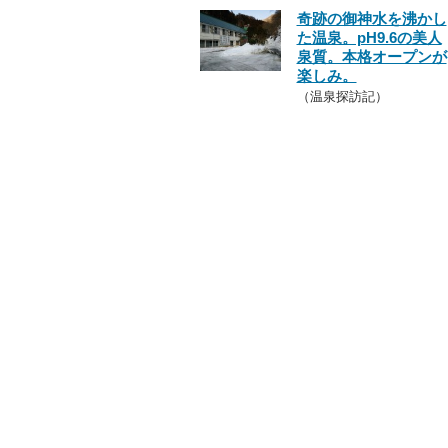
奇跡の御神水を沸かし
た温泉。pH9.6の美人
泉質。本格オープンが
楽しみ。
（温泉探訪記）