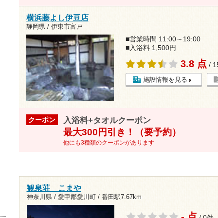
横浜藤よし伊豆店
静岡県 / 伊東市富戸
■営業時間 11:00～19:00
■入浴料 1,500円
3.8 点
/ 
施設情報を見る
入浴料+タオルクーポン
クーポン
最大300円引き！（要予約）
他にも3種類のクーポンがあります
観泉荘 こまや
神奈川県 / 愛甲郡愛川町 /
番田駅7.67km
- 点
/ 0件