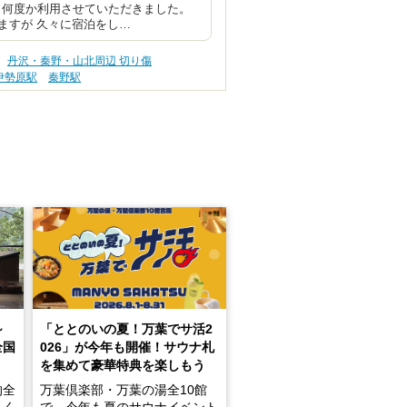
 何度か利用させていただきました。
ますが 久々に宿泊をし…
丹沢・秦野・山北周辺 切り傷
伊勢原駅
秦野駅
～
「ととのいの夏！万葉でサ活2
全国
026」が今年も開催！サウナ札
を集めて豪華特典を楽しもう
的全
万葉倶楽部・万葉の湯全10館
きく
で、今年も夏のサウナイベント