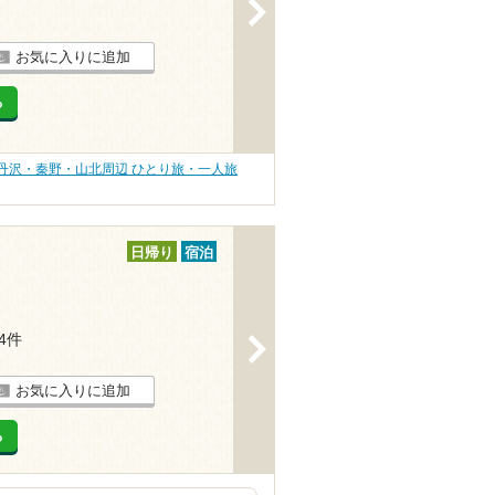
>
お気に入りに追加
る
丹沢・秦野・山北周辺 ひとり旅・一人旅
日帰り
宿泊
14件
>
お気に入りに追加
る