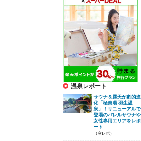
温泉レポート
サウナ＆露天が劇的進
化「極楽湯 羽生温
泉」！リニューアルで
登場のバレルサウナや
女性専用エリアをレポ
ート
（突レポ）