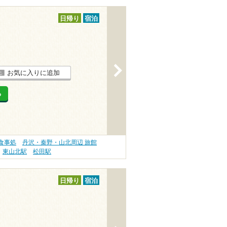
日帰り
宿泊
>
お気に入りに追加
る
食事処
丹沢・秦野・山北周辺 旅館
東山北駅
松田駅
日帰り
宿泊