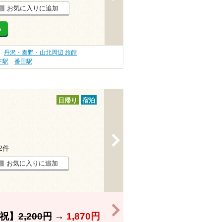
お気に入りに追加
る
丹沢・秦野・山北周辺 旅館
下駅
番田駅
日帰り
宿泊
>
12件
お気に入りに追加
>
祝】
2,200円
→
1,870円