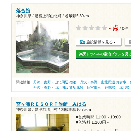
落合館
神奈川県 / 足柄上郡山北町 /
谷峨駅5.30km
- 点
/ 0件
施設情報を見る
楽天トラベルの宿泊プランを見
関連情報
丹沢・秦野・山北周辺 宿泊
丹沢・秦野・山北周辺 お食事・
丹沢・秦野・山北周辺 貸切風呂、個室風呂
谷峨駅
山北駅
宮ヶ瀬ＲＥＳＯＲＴ旅館 みはる
神奈川県 / 愛甲郡清川村 /
相模湖駅10.75km
■営業時間 11:00～19:00
■入浴料 1,100円～