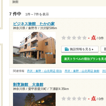
旅館
7 件中
1件～7件を表示
ビジネス旅館 たかの家
神奈川県 / 秦野市 /
渋沢駅586m
- 点
/ 0件
施設情報を見る
楽天トラベルの宿泊プランを見
関連情報
丹沢・秦野・山北周辺 宿泊
丹沢・秦野・山北周辺 旅館
渋
割烹旅館 大進館
神奈川県 / 愛甲郡愛川町 /
下溝駅4.35km
- 点
/ 0件