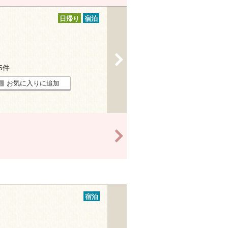
日帰り
宿泊
>
15件
お気に入りに追加
>
宿泊