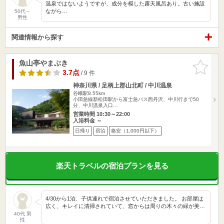
温泉ではないようですが、成分を模した露天風呂あり。古い施設
ながら…
50代～
男性
関連情報から探す
魚山亭やまぶき
お気に入
りに追加
3.7点
/ 9 件
神奈川県 / 足柄上郡山北町 / 中川温泉
谷峨駅8.55km
小田急線新松田駅から富士急バス西丹沢、中川行きで50
分、中川温泉入口…
営業時間 10:30～22:00
入浴料金 ～
日帰り
宿泊
格安（1,000円以下）
楽天トラベルの宿泊プランを見る
4/30から1泊、子供連れで宿泊させていただきました。 お部屋は
広く、キレイに清掃されていて、窓からは周りの木々の緑が美…
40代 男
性