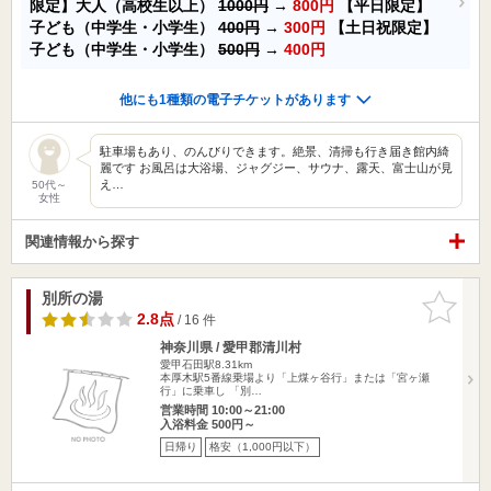
限定】大人（高校生以上）
1000円
→
800円
【平日限定】
子ども（中学生・小学生）
400円
→
300円
【土日祝限定】
子ども（中学生・小学生）
500円
→
400円
他にも1種類の電子チケットがあります
駐車場もあり、のんびりできます。絶景、清掃も行き届き館内綺
麗です お風呂は大浴場、ジャグジー、サウナ、露天、富士山が見
え…
50代～
女性
関連情報から探す
別所の湯
お気に入
りに追加
2.8点
/ 16 件
神奈川県 / 愛甲郡清川村
愛甲石田駅8.31km
本厚木駅5番線乗場より「上煤ヶ谷行」または「宮ヶ瀬
行」に乗車し 「別…
営業時間 10:00～21:00
入浴料金 500円～
日帰り
格安（1,000円以下）