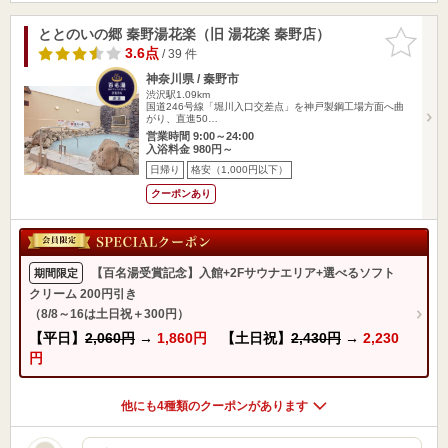
ととのいの郷 秦野湯花楽（旧 湯花楽 秦野店）
お気に入
りに追加
3.6点
/ 39 件
神奈川県 / 秦野市
渋沢駅1.09km
国道246号線「堀川入口交差点」を神戸製鋼工場方面へ曲
がり、直進50…
営業時間 9:00～24:00
入浴料金 980円～
日帰り
格安（1,000円以下）
クーポンあり
【百名湯受賞記念】入館+2Fサウナエリア+選べるソフト
期間限定
クリーム 200円引き
（8/8～16は土日祝＋300円）
【平日】
2,060円
→
1,860円
【土日祝】
2,430円
→
2,230
円
他にも4種類のクーポンがあります