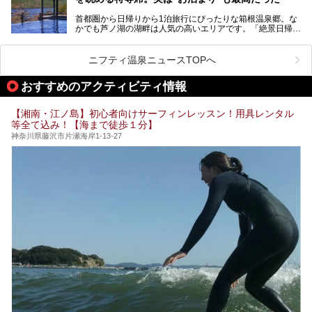
プ（旗艦）に位置づけられる特別なホテルです。
そこで今回は、神奈川県内の人気施設26選を「安さ」「岩
盤浴・漫画の充実度」「景色の良さ」「高級感」「深夜営
首都圏から日帰りから1泊旅行にぴったりな箱根温泉郷。な
昭和の日本を代表する建築家の一人、村野藤吾が芦ノ湖の畔
業」「駅近」など、目的別に厳選して紹介します。
かでも芦ノ湖の湖畔は人気の高いエリアです。「絶景日帰り
に建てた桃源郷のようなホテルがここ。自家源泉の温泉や、
今の気分にぴったりの施設を見つけて、最高のリフレッシュ
温泉 龍宮殿本館」は、露天風呂から芦ノ湖と富士山の両方
こだわりぬいた食もあわせて、このホテルの魅力をレポート
時間を過ごす参考にしていただけますと幸いです。
が楽しめるまさに眺望自慢の日帰り温泉。
します。
ニフティ温泉ニュースTOPへ
そしてここは全24室の「箱根 芦ノ湖畔蛸川温泉 龍宮殿」と
───
して宿泊もできます。宿泊者は「龍宮殿本館」の営業時間に
提供元：株式会社西武・プリンスホテルズワールドワイド
おすすめのアクティビティ情報
加えて、朝6時からの宿泊者専用時間帯にも「龍宮殿本館」
【PR】
のお風呂が利用できます。
この記事はザ・プリンス 箱根芦ノ湖のPR記事です。
【湘南・江ノ島】初心者向けサーフィンレッスン！用具レンタル
今回は日帰り温泉としての「絶景日帰り温泉 龍宮殿本館
等全て込み！【海まで徒歩１分】
（以下、龍宮殿本館）」と、旅館としての「箱根 芦ノ湖畔
蛸川温泉 龍宮殿（以下、龍宮殿）」の両方の魅力をたっぷ
神奈川県藤沢市片瀬海岸1-13-27
りお伝えします！
ここは箱根神社、九頭龍神社、白龍神社、箱根元宮と箱根の
4つの神社に囲まれたパワースポットです。
───
提供元：株式会社西武・プリンスホテルズワールドワイド
【PR】
この記事は箱根 芦ノ湖畔蛸川温泉 龍宮殿のPR記事です。