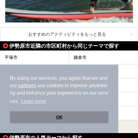
おすすめのアクティビティをもっと見る
伊勢原市近隣の市区町村から同じテーマで探す
平塚市
鎌倉市
藤沢市
小田原市
By using our services, you agree that we and
茅ヶ崎市
逗子市
our
partners
use cookies to improve advertisi
ng and enhance your experience on our servi
三浦市
秦野市
ces.
Learn more
厚木市
大和市
OK
すべて表示する
伊勢原市の人気テーマから探す