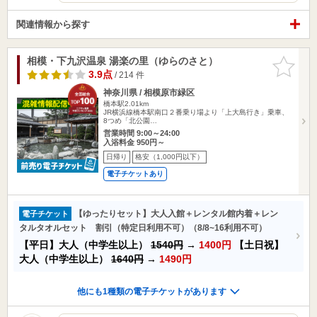
関連情報から探す
相模・下九沢温泉 湯楽の里（ゆらのさと）
お気に入
りに追加
3.9点
/ 214 件
神奈川県 / 相模原市緑区
橋本駅2.01km
JR横浜線橋本駅南口２番乗り場より「上大島行き」乗車、
8つめ「北公園…
営業時間 9:00～24:00
入浴料金 950円～
日帰り
格安（1,000円以下）
電子チケットあり
【ゆったりセット】大人入館＋レンタル館内着＋レン
電子チケット
タルタオルセット 割引（特定日利用不可）（8/8~16利用不可）
【平日】大人（中学生以上）
1540円
→
1400円
【土日祝】
大人（中学生以上）
1640円
→
1490円
他にも1種類の電子チケットがあります