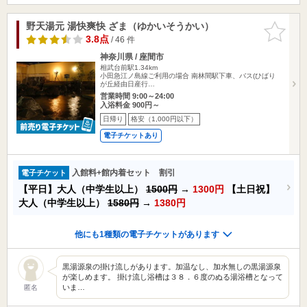
野天湯元 湯快爽快 ざま（ゆかいそうかい）
お気に入
りに追加
3.8点
/ 46 件
神奈川県 / 座間市
相武台前駅1.34km
小田急江ノ島線ご利用の場合 南林間駅下車、バス(ひばり
が丘経由日産行…
営業時間 9:00～24:00
入浴料金 900円～
日帰り
格安（1,000円以下）
電子チケットあり
入館料+館内着セット 割引
電子チケット
【平日】大人（中学生以上）
1500円
→
1300円
【土日祝】
大人（中学生以上）
1580円
→
1380円
他にも1種類の電子チケットがあります
黒湯源泉の掛け流しがあります。加温なし、加水無しの黒湯源泉
が楽しめます。 掛け流し浴槽は３８．６度のぬる湯浴槽となって
いま…
匿名