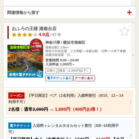
関連情報から探す
おふろの王様 港南台店
お気に入
りに追加
4.0点
/ 47 件
神奈川県 / 横浜市港南区
港南台駅1.15km
神奈川中央交通、上大岡駅～本郷台駅、日野バス停下車横
浜横須賀道路「日…
営業時間 9:00～24:00
入浴料金 1,000円～
日帰り
格安（1,000円以下）
電子チケットあり
クーポンあり
【平日限定】ペア（2名利用）入館料割引（8/10、12～14
クーポン
利用不可）
2名様：通常
2,000円
→
1,600円（400円お得！）
入浴料＋レンタルタオルセット割引（8/8~16利用不
電子チケット
可）