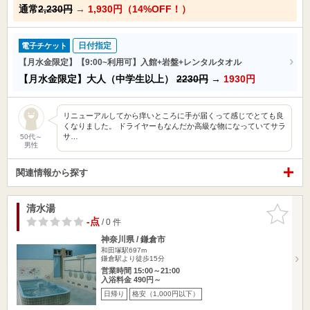
通常
2,230円
→
1,930円（14%OFF！）
日付指定
電子チケット
【月水金限定】【9:00~利用可】入館+岩盤+レンタルタオル
【月水金限定】大人（中学生以上）
2230円
→
1930円
リニューアルしてから痒いところに手が届くって感じでとても良
くなりました。 ドライヤーもなんだか高級な物になっていてサラ
サ…
50代～
男性
関連情報から探す
清水湯
お気に入
りに追加
-点
/ 0 件
神奈川県 / 鎌倉市
和田塚駅697m
鎌倉駅より徒歩15分
営業時間 15:00～21:00
入浴料金 490円～
日帰り
格安（1,000円以下）