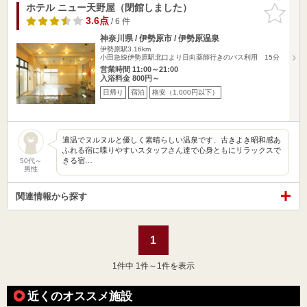
ホテル ニュー天野屋（閉館しました）
お気に入
りに追加
3.6点
/ 6 件
神奈川県 / 伊勢原市 / 伊勢原温泉
伊勢原駅3.16km
小田急線伊勢原駅北口より日向薬師行きのバス利用 15分
営業時間 11:00～21:00
入浴料金 800円～
日帰り
宿泊
格安（1,000円以下）
適温でヌルヌルと優しく素晴らしい温泉です、古きよき昭和感あ
ふれる宿に喋りやすいスタッフさん達で心身ともにリラックスで
きる宿…
50代～
男性
関連情報から探す
1
1
件中 1件～1件を表示
近くのオススメ施設