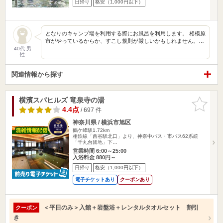
日帰り
格安（1,000円以下）
となりのキャンプ場を利用する際にお風呂を利用します。 相模原
市がやっているからか、すこし規則が厳しいかもしれません。…
40代 男
性
関連情報から探す
横濱スパヒルズ 竜泉寺の湯
お気に入
りに追加
4.4点
/ 697 件
神奈川県 / 横浜市旭区
鶴ケ峰駅1.72km
相鉄線「西谷駅北口」より、神奈中バス・市バス62系統
「千丸台団地」下…
営業時間 6:00～25:00
入浴料金 880円～
日帰り
格安（1,000円以下）
電子チケットあり
クーポンあり
＜平日のみ＞入館＋岩盤浴＋レンタルタオルセット 割引
クーポン
き