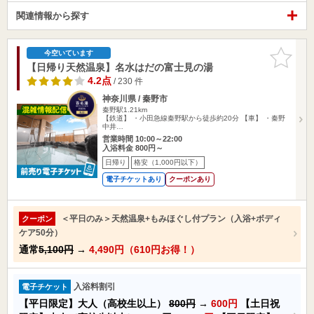
関連情報から探す
お気に入
今空いています
りに追加
【日帰り天然温泉】名水はだの富士見の湯
4.2点
/ 230 件
神奈川県 / 秦野市
秦野駅1.21km
【鉄道】 ・小田急線秦野駅から徒歩約20分 【車】 ・秦野
中井…
営業時間 10:00～22:00
入浴料金 800円～
日帰り
格安（1,000円以下）
電子チケットあり
クーポンあり
＜平日のみ＞天然温泉+もみほぐし付プラン（入浴+ボディ
クーポン
ケア50分）
通常
5,100円
→
4,490円（610円お得！）
入浴料割引
電子チケット
【平日限定】大人（高校生以上）
800円
→
600円
【土日祝