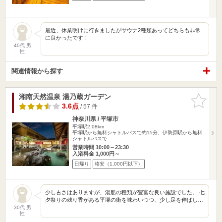
最近、休業明けに行きましたがサウナ2種類あってどちらも非常
に良かったです！
40代 男
性
関連情報から探す
湘南天然温泉 湯乃蔵ガーデン
お気に入
りに追加
3.6点
/ 57 件
神奈川県 / 平塚市
平塚駅2.08km
平塚駅から無料シャトルバスで約15分、伊勢原駅から無料
シャトルバスで…
営業時間 10:00～23:30
入浴料金 1,000円～
日帰り
格安（1,000円以下）
少し古さはありますが、湯船の種類が豊富な良い施設でした。 七
夕祭りの残り香がある平塚の街を味わいつつ、少し足を伸ばし…
30代 男
性