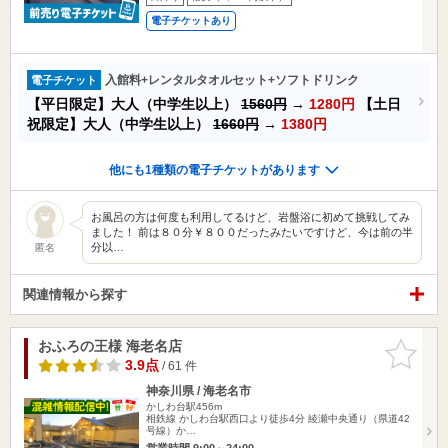
電子チケットあり
入館料+レンタルタオルセット+ソフトドリンク
電子チケット
【平日限定】大人（中学生以上）
1560円
→
1280円
【土日
祝限定】大人（中学生以上）
1660円
→
1380円
他にも1種類の電子チケットがあります
お風呂の方は何度も利用してるけど、岩盤浴に初めて挑戦してみ
ました！ 前は８０分￥８００だったみたいですけど、今は前の半
分以…
匿名
関連情報から探す
おふろの王様 海老名店
お気に入
りに追加
3.9点
/ 61 件
神奈川県 / 海老名市
かしわ台駅456m
相鉄線 かしわ台駅西口より徒歩4分 綾瀬中央通り（県道42
号線）か…
営業時間 9:00～24:00