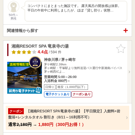
コンパクトにまとまった施設です。 露天風呂の開放感は抜群。
平日の午前中に利用しましたが、ほぼ『貸し切り』状態…
50代～
男性
関連情報から探す
湘南RESORT SPA 竜泉寺の湯
お気に入
りに追加
4.4点
/ 594 件
神奈川県 / 茅ヶ崎市
茅ケ崎駅2.39km
茅ヶ崎駅・平塚駅より無料送迎バス運行中新湘南バイパス
茅ヶ崎西ICよ…
営業時間 5:00～26:00
入浴料金 880円～
日帰り
格安（1,000円以下）
電子チケットあり
クーポンあり
【湘南RESORT SPA竜泉寺の湯】【平日限定】入館料+岩
クーポン
盤浴+レンタルタオル 割引き（8/11～16利用不可）
通常
2,180円
→
1,880円（300円お得！）