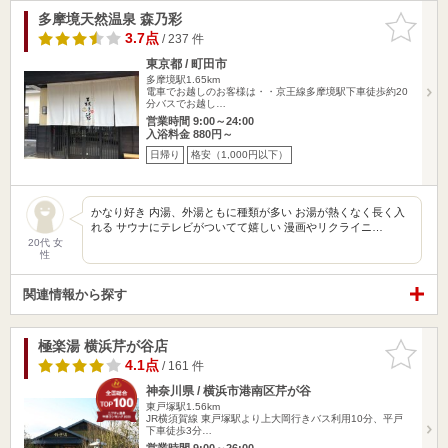
多摩境天然温泉 森乃彩
お気に入
りに追加
3.7点
/ 237 件
東京都 / 町田市
多摩境駅1.65km
電車でお越しのお客様は・・京王線多摩境駅下車徒歩約20
分バスでお越し…
営業時間 9:00～24:00
入浴料金 880円～
日帰り
格安（1,000円以下）
かなり好き 内湯、外湯ともに種類が多い お湯が熱くなく長く入
れる サウナにテレビがついてて嬉しい 漫画やリクライニ…
20代 女
性
関連情報から探す
極楽湯 横浜芹が谷店
お気に入
りに追加
4.1点
/ 161 件
神奈川県 / 横浜市港南区芹が谷
東戸塚駅1.56km
JR横須賀線 東戸塚駅より上大岡行きバス利用10分、平戸
下車徒歩3分…
営業時間 9:00～26:00