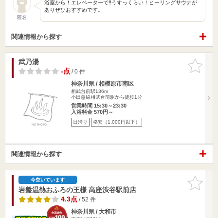
浴室から！エレベーターで!!うすっくらい！ヒーリングサウナが
ありぜひおすすめです。
匿名
関連情報から探す
武乃湯
お気に入
りに追加
-点
/ 0 件
神奈川県 / 相模原市南区
相武台前駅136m
小田急線相武台前駅から徒歩1分
営業時間 15:30～23:30
入浴料金 570円～
日帰り
格安（1,000円以下）
関連情報から探す
お気に入
今空いています
りに追加
岩盤温熱おふろの王様 高座渋谷駅前店
4.3点
/ 52 件
神奈川県 / 大和市