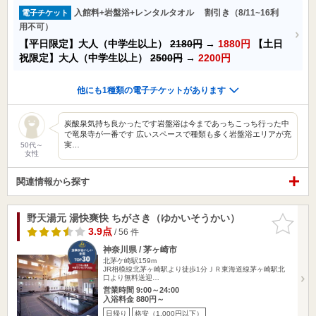
入館料+岩盤浴+レンタルタオル 割引き（8/11~16利
電子チケット
用不可）
【平日限定】大人（中学生以上）
2180円
→
1880円
【土日
祝限定】大人（中学生以上）
2500円
→
2200円
他にも1種類の電子チケットがあります
炭酸泉気持ち良かったです岩盤浴は今まであっちこっち行った中
で竜泉寺が一番です 広いスペースで種類も多く岩盤浴エリアが充
実…
50代～
女性
関連情報から探す
野天湯元 湯快爽快 ちがさき（ゆかいそうかい）
お気に入
りに追加
3.9点
/ 56 件
神奈川県 / 茅ヶ崎市
北茅ケ崎駅159m
JR相模線北茅ヶ崎駅より徒歩1分ＪＲ東海道線茅ヶ崎駅北
口より無料送迎…
営業時間 9:00～24:00
入浴料金 880円～
日帰り
格安（1,000円以下）