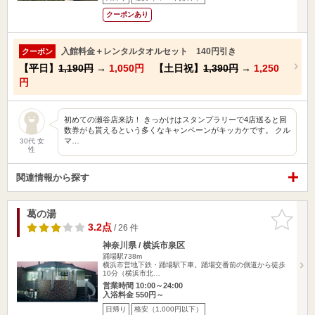
クーポンあり
入館料金＋レンタルタオルセット 140円引き
クーポン
【平日】
1,190円
→
1,050円
【土日祝】
1,390円
→
1,250
円
初めての瀬谷店来訪！ きっかけはスタンプラリーで4店巡ると回
数券がも貰えるという多くなキャンペーンがキッカケです。 クル
マ…
30代 女
性
関連情報から探す
葛の湯
お気に入
りに追加
3.2点
/ 26 件
神奈川県 / 横浜市泉区
踊場駅738m
横浜市営地下鉄・踊場駅下車。踊場交番前の側道から徒歩
10分（横浜市北…
営業時間 10:00～24:00
入浴料金 550円～
日帰り
格安（1,000円以下）