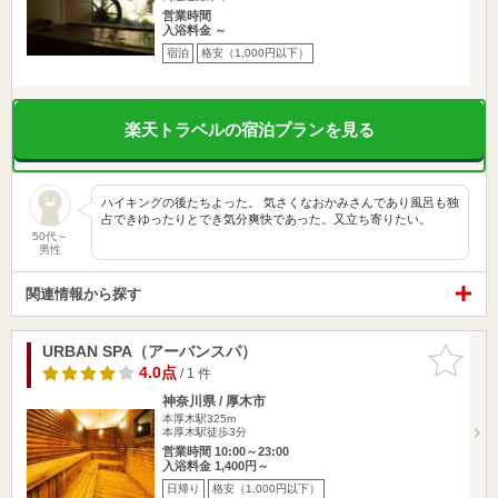
営業時間
入浴料金 ～
宿泊
格安（1,000円以下）
楽天トラベルの宿泊プランを見る
ハイキングの後たちよった。 気さくなおかみさんであり風呂も独
占できゆったりとでき気分爽快であった。又立ち寄りたい。
50代～
男性
関連情報から探す
URBAN SPA（アーバンスパ）
お気に入
りに追加
4.0点
/ 1 件
神奈川県 / 厚木市
本厚木駅325m
本厚木駅徒歩3分
営業時間 10:00～23:00
入浴料金 1,400円～
日帰り
格安（1,000円以下）