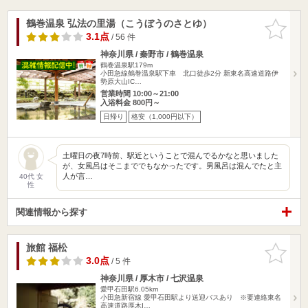
鶴巻温泉 弘法の里湯（こうぼうのさとゆ）
お気に入
りに追加
3.1点
/ 56 件
神奈川県 / 秦野市 / 鶴巻温泉
鶴巻温泉駅179m
小田急線鶴巻温泉駅下車 北口徒歩2分 新東名高速道路伊
勢原大山IC…
営業時間 10:00～21:00
入浴料金 800円～
日帰り
格安（1,000円以下）
土曜日の夜7時前、駅近ということで混んでるかなと思いました
が、女風呂はそこまででもなかったです。男風呂は混んでたと主
人が言…
40代 女
性
関連情報から探す
旅館 福松
お気に入
りに追加
3.0点
/ 5 件
神奈川県 / 厚木市 / 七沢温泉
愛甲石田駅6.05km
小田急新宿線 愛甲石田駅より送迎バスあり ※要連絡東名
高速道路厚木I…