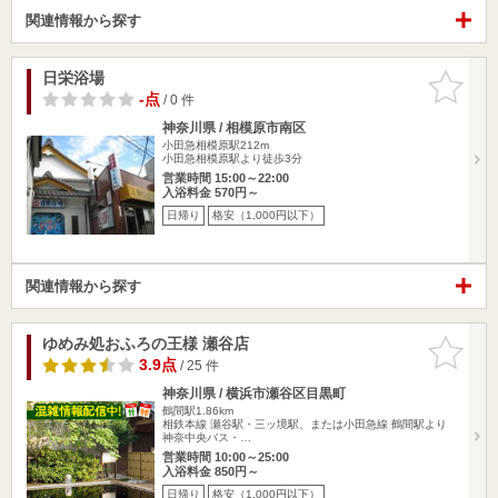
関連情報から探す
日栄浴場
お気に入
りに追加
-点
/ 0 件
神奈川県 / 相模原市南区
小田急相模原駅212m
小田急相模原駅より徒歩3分
営業時間 15:00～22:00
入浴料金 570円～
日帰り
格安（1,000円以下）
関連情報から探す
ゆめみ処おふろの王様 瀬谷店
お気に入
りに追加
3.9点
/ 25 件
神奈川県 / 横浜市瀬谷区目黒町
鶴間駅1.86km
相鉄本線 瀬谷駅・三ッ境駅、または小田急線 鶴間駅より
神奈中央バス・…
営業時間 10:00～25:00
入浴料金 850円～
日帰り
格安（1,000円以下）