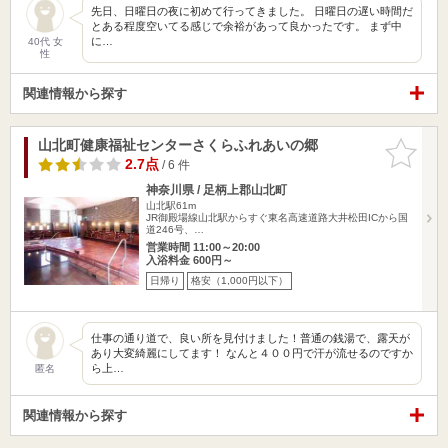
先日、日曜日の夜に初めて行ってきました。 日曜日の遅い時間だ
とある程度空いてる感じで余裕があって良かったです。 まず中
に…
40代 女
性
関連情報から探す
山北町健康福祉センターさくらふれあいの郷
お気に入
りに追加
2.7点
/ 6 件
神奈川県 / 足柄上郡山北町
山北駅61m
JR御殿場線山北駅からすぐ東名高速道路大井松田ICから国
道246号、…
営業時間 11:00～20:00
入浴料金 600円～
日帰り
格安（1,000円以下）
仕事の通り道で、良い所を見付けました！普通の銭湯で、露天が
あり大変綺麗にしてます！ なんと４００円で汗が流せるのですか
ら上…
匿名
関連情報から探す