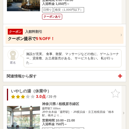
入浴料金 1,050円～
日帰り
格安（1,000円以下）
クーポンあり
入館料割引
クーポン
クーポン提示で
5％OFF！
施設が充実。 食事、散髪、マッサージなどの他に、ゲームコーナ
ー、貸座敷、お土産販売がある。 サービスも良い。 私が行っ
た…
匿名
関連情報から探す
いやしの湯（休業中）
お気に入
りに追加
3.0点
/ 39 件
神奈川県 / 相模原市緑区
藤野駅7.68km
JR中央本線「藤野駅] ・JR横浜線・京王相模原線「橋本
駅」橋本より…
営業時間 10:00～21:00
入浴料金 750円～