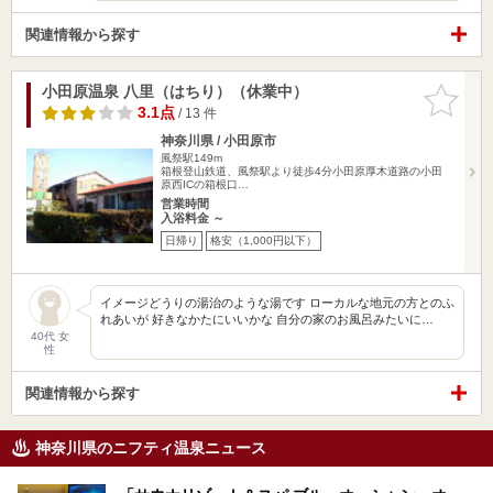
関連情報から探す
小田原温泉 八里（はちり）（休業中）
お気に入
りに追加
3.1点
/ 13 件
神奈川県 / 小田原市
風祭駅149m
箱根登山鉄道、風祭駅より徒歩4分小田原厚木道路の小田
原西ICの箱根口…
営業時間
入浴料金 ～
日帰り
格安（1,000円以下）
イメージどうりの湯治のような湯です ローカルな地元の方とのふ
れあいが 好きなかたにいいかな 自分の家のお風呂みたいに…
40代 女
性
関連情報から探す
神奈川県のニフティ温泉ニュース