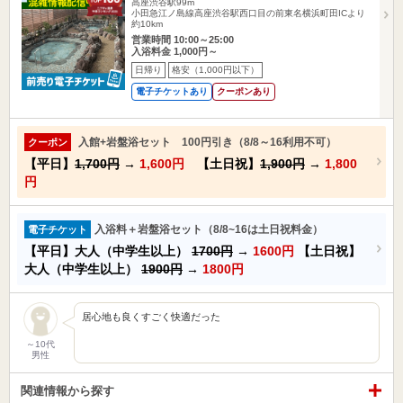
高座渋谷駅99m
小田急江ノ島線高座渋谷駅西口目の前東名横浜町田ICより
約10km
営業時間 10:00～25:00
入浴料金 1,000円～
日帰り
格安（1,000円以下）
電子チケットあり
クーポンあり
入館+岩盤浴セット 100円引き（8/8～16利用不可）
クーポン
【平日】
1,700円
→
1,600円
【土日祝】
1,900円
→
1,800
円
入浴料＋岩盤浴セット（8/8~16は土日祝料金）
電子チケット
【平日】大人（中学生以上）
1700円
→
1600円
【土日祝】
大人（中学生以上）
1900円
→
1800円
居心地も良くすごく快適だった
～10代
男性
関連情報から探す