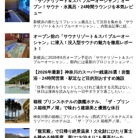
「サウナリゾート＆スパ ブルーオーシャン」オー
プン！サウナ・水風呂・24時間ラウンジを本気レビ
ュー
新横浜の新たなリフレッシュ拠点として注目を集める「サウ
ナリゾート＆スパ ブルーオーシャン」。内覧会記事に続
き、今回は実際に体験してみたリアルな様子をレポートしま
す。サウナや水風呂の気持ちよさはもちろん、リラックスス
オープン前の「サウナリゾート＆スパ ブルーオー
ペースの過ごしやすさまで徹底チェック。新横浜エリアで日
シャン」に潜入！没入型サウナの魅力を徹底レポー
常の疲れをリセットしたい人、ライブやスポーツ観戦遠征組
は必見です。
ト！
新横浜に2026年6月オープン予定の「サウナリゾート＆スパ
ブルーオーシャン」。館内には最新のプロジェクションマッ
ピングが多用され、まるで世界を旅しているかのような圧倒
的な“没入感（イマーシブ）”を体験できます。
【2026年最新】神奈川のスーパー銭湯26選！岩盤
浴・24時間営業・駅近など目的別おすすめ施設
「仕事の疲れをリセットしたいけれど遠出する元気はない」
今回は、そんな大注目の施設に一足先にお邪魔し、その全貌
「休日は漫画を読みながら一日中ダラダラ過ごしたい」
を見学させていただきました！
「子ども連れでも気兼ねなく、家事を忘れてリフレッシュし
たい」
サウナ室の中に咲き誇る桜、魚たちが泳ぐ水風呂、そしてバ
箱根 プリンスホテルの旗艦ホテル、「ザ・プリン
リのビーチを思わせる休憩スペース…。驚きの連続だった館
ス箱根芦ノ湖」で味わう建築美と優雅な休日
そんな「癒やされたい」という願いを叶えてくれるのが、神
内の様子をレポートします！
奈川県のスーパー銭湯。
神奈川県の箱根にプリンスホテル（西武プリンスホテルズ＆
神奈川県には、サウナや岩盤浴、一日中遊べるエンタメ施設
リゾーツ）のホテルは、「ザ・プリンス 箱根芦ノ湖」「芦
など、“非日常”を味わえるスーパー銭湯が数多く揃っていま
ノ湖畔 蛸川温泉 龍宮殿」「箱根湯の花プリンスホテル」
す。しかし、選択肢が多いからこそ「どの施設か迷ってしま
「箱根仙石原プリンスホテル」と4軒あり、今回ご紹介する
う」という人も多いはず。
「龍宮殿」で日帰り絶景温泉！文化財にひたり富士
「ザ・プリンス 箱根芦ノ湖」は、その中でもフラッグシッ
を眺める特等席。実は“お泊まり”も最高だった