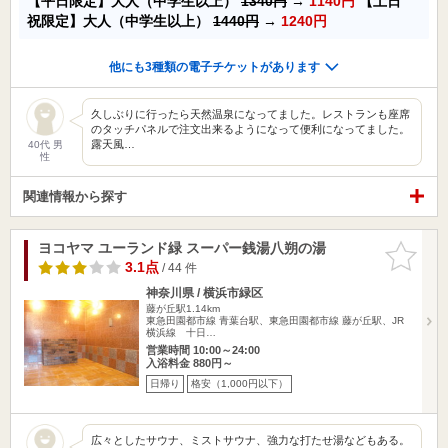
【平日限定】大人（中学生以上）
1340円
→
1140円
【土日
祝限定】大人（中学生以上）
1440円
→
1240円
他にも3種類の電子チケットがあります
久しぶりに行ったら天然温泉になってました。レストランも座席
のタッチパネルで注文出来るようになって便利になってました。
露天風…
40代 男
性
関連情報から探す
ヨコヤマ ユーランド緑 スーパー銭湯八朔の湯
お気に入
りに追加
3.1点
/ 44 件
神奈川県 / 横浜市緑区
藤が丘駅1.14km
東急田園都市線 青葉台駅、東急田園都市線 藤が丘駅、JR
横浜線 十日…
営業時間 10:00～24:00
入浴料金 880円～
日帰り
格安（1,000円以下）
広々としたサウナ、ミストサウナ、強力な打たせ湯などもある。