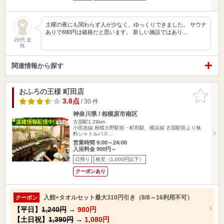
土曜の夜にも関わらず人が少なく、ゆっくりできました。 サウナ
ありで690円は破格だと思います。 新しい施設ではあり…
20代 女
性
関連情報から探す
おふろの王様 町田店
お気に入
りに追加
3.8点
/ 30 件
神奈川県 / 相模原市南区
古淵駅1.29km
小田急線 相模大野駅前・町田駅、横浜線 古淵駅前より無
料シャトルバス…
営業時間 9:00～24:00
入浴料金 900円～
日帰り
格安（1,000円以下）
クーポンあり
入館+タオルセット最大310円引き（8/8～16利用不可）
クーポン
【平日】
1,240円
→
980円
【土日祝】
1,390円
→
1,080円