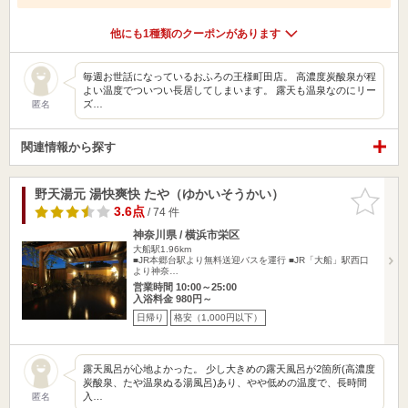
他にも1種類のクーポンがあります
毎週お世話になっているおふろの王様町田店。 高濃度炭酸泉が程
よい温度でついつい長居してしまいます。 露天も温泉なのにリー
ズ…
匿名
関連情報から探す
野天湯元 湯快爽快 たや（ゆかいそうかい）
お気に入
りに追加
3.6点
/ 74 件
神奈川県 / 横浜市栄区
大船駅1.96km
■JR本郷台駅より無料送迎バスを運行 ■JR「大船」駅西口
より神奈…
営業時間 10:00～25:00
入浴料金 980円～
日帰り
格安（1,000円以下）
露天風呂が心地よかった。 少し大きめの露天風呂が2箇所(高濃度
炭酸泉、たや温泉ぬる湯風呂)あり、やや低めの温度で、長時間
入…
匿名