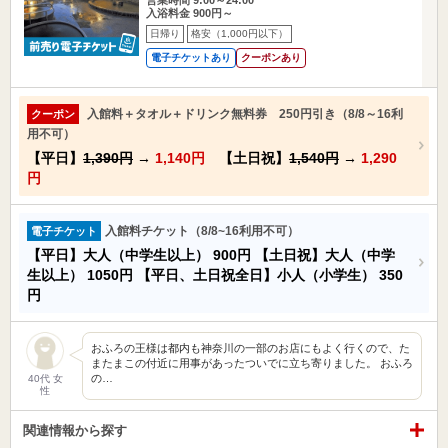
入浴料金 900円～
日帰り
格安（1,000円以下）
電子チケットあり
クーポンあり
入館料＋タオル＋ドリンク無料券 250円引き（8/8～16利
クーポン
用不可）
【平日】
1,390円
→
1,140円
【土日祝】
1,540円
→
1,290
円
入館料チケット（8/8~16利用不可）
電子チケット
【平日】大人（中学生以上）
900円
【土日祝】大人（中学
生以上）
1050円
【平日、土日祝全日】小人（小学生）
350
円
おふろの王様は都内も神奈川の一部のお店にもよく行くので、た
またまこの付近に用事があったついでに立ち寄りました。 おふろ
の…
40代 女
性
関連情報から探す