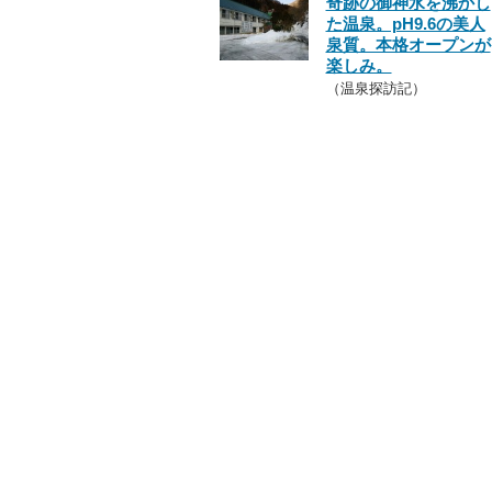
奇跡の御神水を沸かし
た温泉。pH9.6の美人
泉質。本格オープンが
楽しみ。
（温泉探訪記）