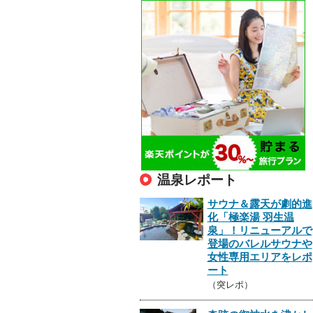
温泉レポート
サウナ＆露天が劇的進
化「極楽湯 羽生温
泉」！リニューアルで
登場のバレルサウナや
女性専用エリアをレポ
ート
（突レポ）