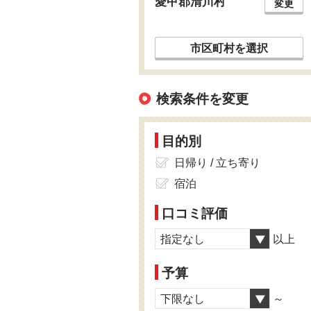
愛甲郡清川村
変更
市区町村を選択
検索条件を変更
目的別
日帰り / 立ち寄り
宿泊
口コミ評価
指定なし
以上
予算
下限なし
～