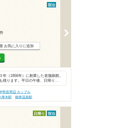
宿泊
>
9件
お気に入りに追加
る
年（1856年）に創業した老舗旅館。
も残ります。平日の午後、日帰り…
伊勢原周辺 カップル
本厚木駅
鶴巻温泉駅
日帰り
宿泊