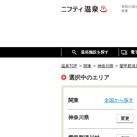
美肌の湯
検索
温浴施設を探す
電
温泉TOP
>
関東
>
神奈川県
>
愛甲郡清
選択中のエリア
全国から探す
関東
神奈川県
変更