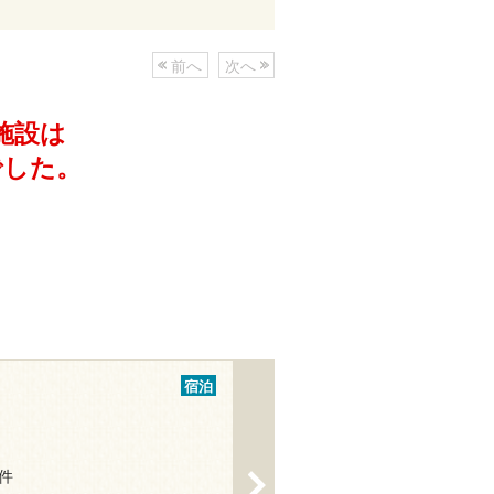
前へ
次へ
施設は
でした。
宿泊
4件
>