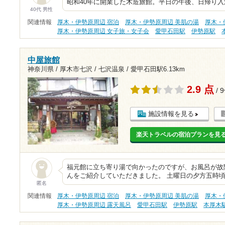
昭和40年に開業した木造旅館。平日の午後、日帰り入
40代 男性
関連情報
厚木・伊勢原周辺 宿泊
厚木・伊勢原周辺 美肌の湯
厚木・
厚木・伊勢原周辺 女子旅・女子会
愛甲石田駅
伊勢原駅
中屋旅館
神奈川県 / 厚木市七沢 / 七沢温泉 /
愛甲石田駅6.13km
2.9 点
/ 
施設情報を見る
楽天トラベルの宿泊プランを見
福元館に立ち寄り湯で向かったのですが、お風呂が故
んをご紹介していただきました。 土曜日の夕方五時
匿名
関連情報
厚木・伊勢原周辺 宿泊
厚木・伊勢原周辺 美肌の湯
厚木・
厚木・伊勢原周辺 露天風呂
愛甲石田駅
伊勢原駅
本厚木