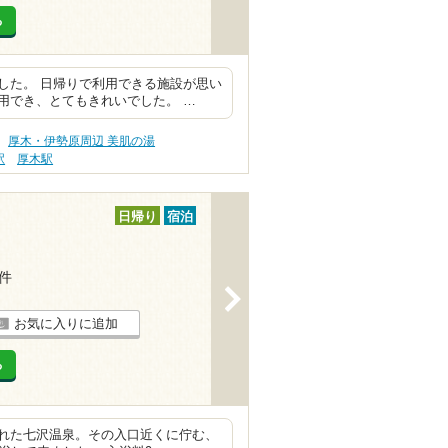
る
した。 日帰りで利用できる施設が思い
用でき、とてもきれいでした。 …
厚木・伊勢原周辺 美肌の湯
駅
厚木駅
日帰り
宿泊
1件
>
お気に入りに追加
る
れた七沢温泉。その入口近くに佇む、