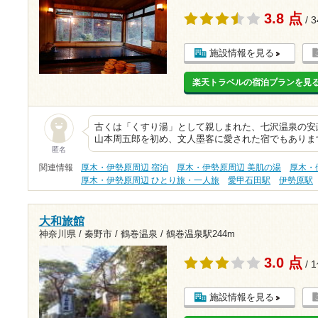
3.8 点
/ 
施設情報を見る
楽天トラベルの宿泊プランを見
古くは「くすり湯」として親しまれた、七沢温泉の安政２
山本周五郎を初め、文人墨客に愛された宿でもありま
匿名
関連情報
厚木・伊勢原周辺 宿泊
厚木・伊勢原周辺 美肌の湯
厚木・
厚木・伊勢原周辺 ひとり旅・一人旅
愛甲石田駅
伊勢原駅
大和旅館
神奈川県 / 秦野市 / 鶴巻温泉 /
鶴巻温泉駅244m
3.0 点
/ 
施設情報を見る