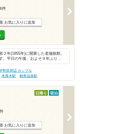
34件
>
お気に入りに追加
る
年(1855年)に開業した老舗旅館。
す。平日の午後、およそ９年ぶり…
伊勢原周辺 カップル
本厚木駅
鶴巻温泉駅
日帰り
宿泊
1件
>
お気に入りに追加