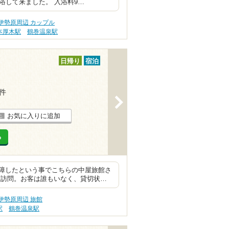
浴して来ました。 入浴料9…
伊勢原周辺 カップル
本厚木駅
鶴巻温泉駅
日帰り
宿泊
9件
>
お気に入りに追加
る
障したという事でこちらの中屋旅館さ
頃訪問。お客は誰もいなく、貸切状…
伊勢原周辺 旅館
駅
鶴巻温泉駅