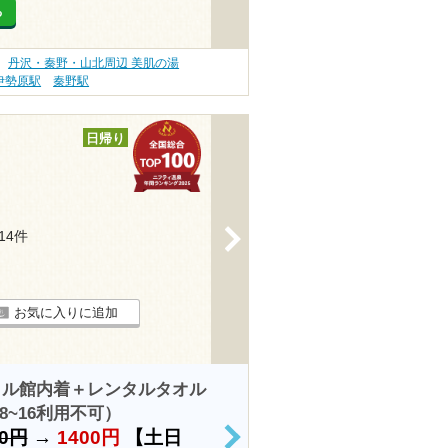
る
丹沢・秦野・山北周辺 美肌の湯
伊勢原駅
秦野駅
日帰り
>
214件
お気に入りに追加
タル館内着＋レンタルタオル
~16利用不可）
40円
→
1400円
【土日
>