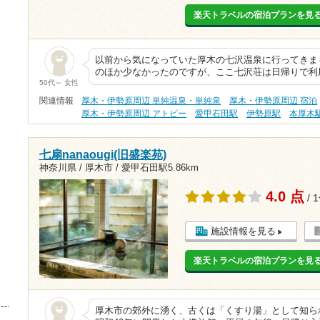
楽天トラベルの宿泊プランを見
以前から気になっていた厚木の七沢温泉に行ってきま
のほか少なかったのですが、ここ七沢荘は日帰りで利
50代～ 女性
関連情報
厚木・伊勢原周辺 単純温泉・単純泉
厚木・伊勢原周辺 宿泊
厚木・伊勢原周辺 アトピー
愛甲石田駅
伊勢原駅
本厚木
七扇nanaougi(旧盛楽苑)
神奈川県 / 厚木市 /
愛甲石田駅5.86km
4.0 点
/ 
施設情報を見る
楽天トラベルの宿泊プランを見
厚木市の郊外に湧く、古くは「くすり湯」として知ら