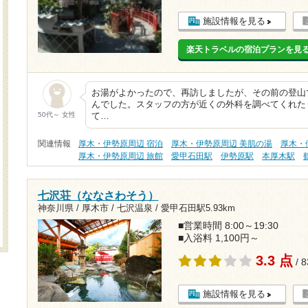
施設情報を見る
楽天トラベルの宿泊プランを見
お湯がよかったので、再訪しましたが、その前の登山
んでした。スタッフの方が近くの外科を調べてくれた
50代～ 女性
て…
関連情報
厚木・伊勢原周辺 宿泊
厚木・伊勢原周辺 美肌の湯
厚木・
厚木・伊勢原周辺 旅館
愛甲石田駅
伊勢原駅
本厚木駅
七沢荘（ななさわそう）
神奈川県 / 厚木市 / 七沢温泉 /
愛甲石田駅5.93km
■営業時間 8:00～19:30
■入浴料 1,100円～
3.3 点
/ 
施設情報を見る