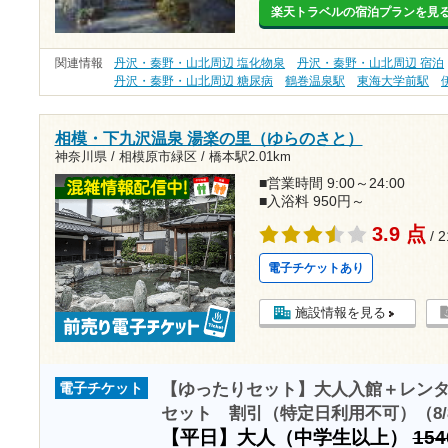
楽天トラベルの宿泊プランを見
関連情報
丹沢・秦野・山北周辺 塩化物泉
丹沢・秦野・山北周辺 宿泊
丹沢・秦野・山北周辺 糖尿病
鶴巻温泉駅
東海大学前駅
相模・下九沢温泉 湯楽の里（ゆらのさと）
神奈川県 / 相模原市緑区 /
橋本駅2.01km
■営業時間 9:00～24:00
■入浴料 950円～
3.9 点
/ 
電子チケットあり
施設情報を見る
【ゆったりセット】大人入館＋レン
電子チケット
セット 割引（特定日利用不可）（8/8
【平日】大人（中学生以上）
15