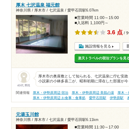
厚木 七沢温泉 福元館
神奈川県 / 厚木市 / 七沢温泉 /
愛甲石田駅6.07km
■営業時間 11:00～15:00
■入浴料 1,100円～
3.6 点
/ 
施設情報を見る
楽天トラベルの宿泊プランを見
厚木市の奥座敷として知られる、七沢温泉に佇む安政３
小説家の小林多喜二が、昭和初期に滞在した部屋が今
40代 男性
関連情報
厚木・伊勢原周辺 宿泊
厚木・伊勢原周辺 美肌の湯
厚木・
厚木・伊勢原周辺 お食事・食事処
愛甲石田駅
伊勢原駅
元湯玉川館
神奈川県 / 厚木市 / 七沢温泉 /
愛甲石田駅6.11km
■営業時間 11:30～17:00