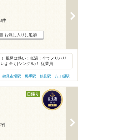
>
53件
お気に入りに追加
！ 風呂は熱い！低温！全てメリハリ
いよ全く(シングル)！ 従業員…
鶴見市場駅
尻手駅
鶴見駅
八丁畷駅
日帰り
>
92件