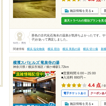
施設情報を見る
楽天トラベルの宿泊プランを見
茶色の古代化石海水の温泉が気持ちよかったです。サ
子)があって満足しました。
50代～ 男性
関連情報
横浜 塩化物泉
横浜 宿泊
横浜 美肌の湯
横浜 切り傷
新
横濱スパヒルズ 竜泉寺の湯
神奈川県 / 横浜市旭区 /
鶴ケ峰駅1.72km
■営業時間 6:00～25:00
■入浴料 880円～
4.4 点
/ 
電子チケットあり
クーポンあ
施設情報を見る