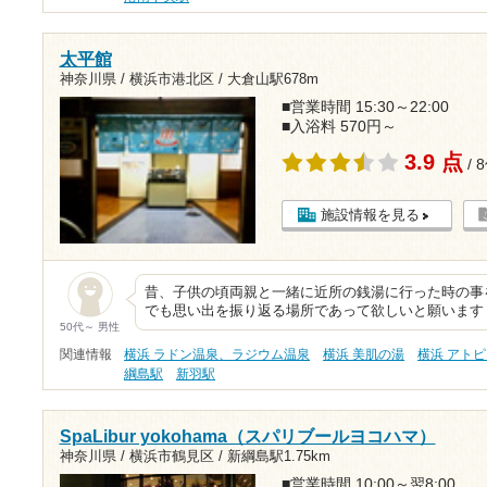
太平館
神奈川県 / 横浜市港北区 /
大倉山駅678m
■営業時間 15:30～22:00
■入浴料 570円～
3.9 点
/ 
施設情報を見る
昔、子供の頃両親と一緒に近所の銭湯に行った時の事
でも思い出を振り返る場所であって欲しいと願います
50代～ 男性
関連情報
横浜 ラドン温泉、ラジウム温泉
横浜 美肌の湯
横浜 アト
綱島駅
新羽駅
SpaLibur yokohama（スパリブールヨコハマ）
神奈川県 / 横浜市鶴見区 /
新綱島駅1.75km
■営業時間 10:00～翌8:00