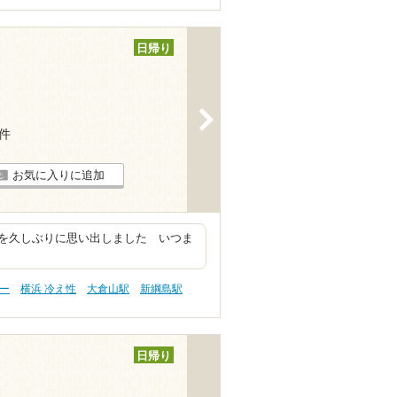
日帰り
>
8件
お気に入りに追加
を久しぶりに思い出しました いつま
ピー
横浜 冷え性
大倉山駅
新綱島駅
日帰り