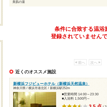
美肌の湯
条件に合致する温浴
登録されていません
前へ
次へ
近くのオススメ施設
新横浜フジビューホテル（新横浜天然温泉）
神奈川県 / 横浜市港北区 /
新横浜駅252m
■営業時間 14:00～23:30
■入浴料 1,500円～
3.5 点
/ 