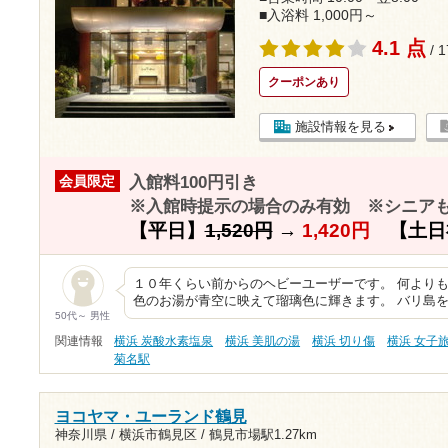
■入浴料 1,000円～
4.1 点
/ 
クーポンあり
施設情報を見る
入館料100円引き
会員限定
※入館時提示の場合のみ有効 ※シニア
【平日】
1,520円
→
1,420円
【土日
１０年くらい前からのヘビーユーザーです。 何より
色のお湯が青空に映えて瑠璃色に輝きます。 バリ島
50代～ 男性
関連情報
横浜 炭酸水素塩泉
横浜 美肌の湯
横浜 切り傷
横浜 女子
菊名駅
ヨコヤマ・ユーランド鶴見
神奈川県 / 横浜市鶴見区 /
鶴見市場駅1.27km