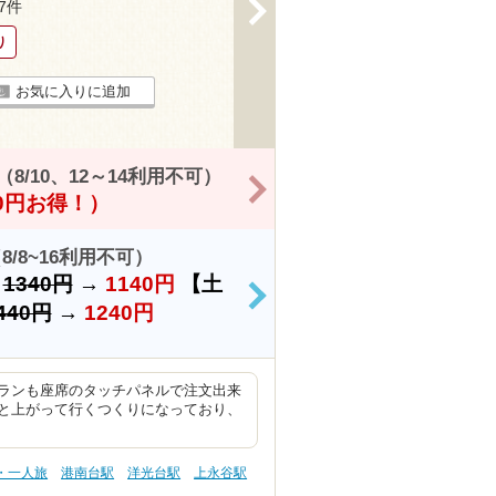
>
47件
り
お気に入りに追加
/10、12～14利用不可）
>
00円お得！）
/8~16利用不可）
）
1340円
→
1140円
【土
>
440円
→
1240円
ランも座席のタッチパネルで注文出来
と上がって行くつくりになっており、
・一人旅
港南台駅
洋光台駅
上永谷駅