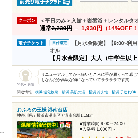
＜平日のみ＞入館＋岩盤浴＋レンタルタ
クーポン
通常
2,230円
→
1,930円（14%OFF
【月水金限定】【9:00~利
電子チケット
日付指定
オル
【月水金限定】大人（中学生以
リニューアルしてから痒いところに手が届くって感じ
もなんだか高級な物になっていてサラサラです笑
50代～ 男性
関連情報
横浜 塩化物泉
横浜 美肌の湯
横浜 冷え性
横浜 子連れOK
おふろの王様 港南台店
神奈川県 / 横浜市港南区 /
港南台駅1.15km
■営業時間 9:00～24:00
■入浴料 1,000円～