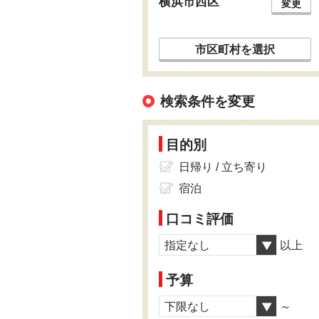
横浜市西区
変更
市区町村を選択
検索条件を変更
目的別
日帰り / 立ち寄り
宿泊
口コミ評価
指定なし
以上
予算
下限なし
～