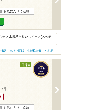
お気に入りに追加
る
ウナと水風呂と整いスペース(木の椅
横浜駅
岸根公園駅
北新横浜駅
小机駅
日帰り
>
697件
り
お気に入りに追加