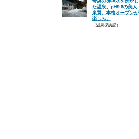
奇跡の御神水を沸かし
た温泉。pH9.6の美人
泉質。本格オープンが
楽しみ。
（温泉探訪記）