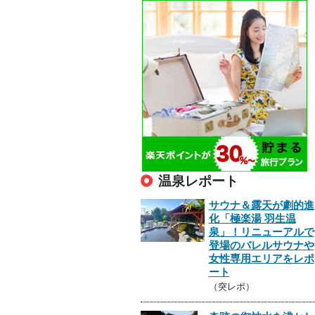
温泉レポート
サウナ＆露天が劇的進
化「極楽湯 羽生温
泉」！リニューアルで
登場のバレルサウナや
女性専用エリアをレポ
ート
（突レポ）