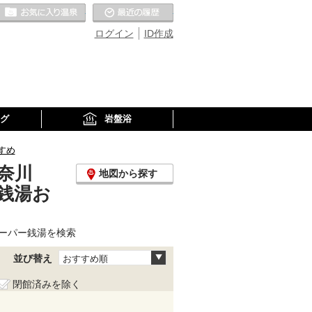
お気に入りの温泉
最近の履歴
ログイン
ID作成
グ
岩盤浴
すめ
奈川
地図から探す
銭湯お
ーパー銭湯を検索
並び替え
おすすめ順
閉館済みを除く