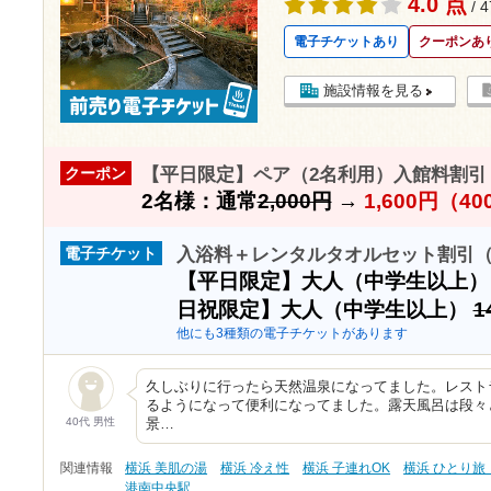
4.0 点
/ 
電子チケットあり
クーポンあ
施設情報を見る
【平日限定】ペア（2名利用）入館料割引（8
クーポン
2名様：通常
2,000円
→
1,600円（4
入浴料＋レンタルタオルセット割引（8
電子チケット
【平日限定】大人（中学生以上
日祝限定】大人（中学生以上）
1
他にも3種類の電子チケットがあります
久しぶりに行ったら天然温泉になってました。レスト
るようになって便利になってました。露天風呂は段々
40代 男性
景…
関連情報
横浜 美肌の湯
横浜 冷え性
横浜 子連れOK
横浜 ひとり旅
港南中央駅