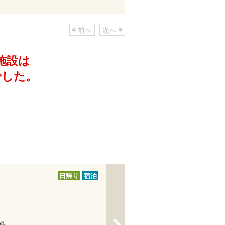
前へ
次へ
施設は
でした。
日帰り
宿泊
>
7件