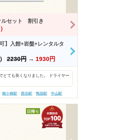
オルセット 割引き
>
！）
用可】入館+岩盤+レンタルタ
>
上）
2230円
→
1930円
でとても良くなりました。 ドライヤー
鶴ケ峰駅
西谷駅
鴨居駅
中山駅
日帰り