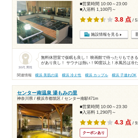
■営業時間 10:00～23:00
■入浴料 1,100円～
3.8 点
/ 
施設情報を見る
無料休憩室で仮眠も良し！ 映画館で待ったりもできる
があり良し！ サウナは熱い！90度以上！水風呂は冷た
30代 男性
関連情報
横浜 美肌の湯
横浜 冷え性
横浜 カップル
横浜 子連れOK
センター南温泉 湯もみの里
神奈川県 / 横浜市都筑区 /
センター南駅471m
■営業時間 10:00～23:30
■入浴料 1,290円～
4.3 点
/ 
クーポンあり