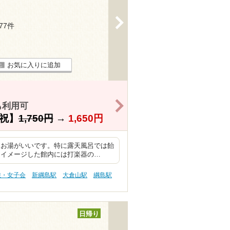
>
177件
お気に入りに追加
>
も利用可
祝】
1,750円
→
1,650円
もお湯がいいです。特に露天風呂では飴
をイメージした館内には打楽器の…
旅・女子会
新綱島駅
大倉山駅
綱島駅
日帰り