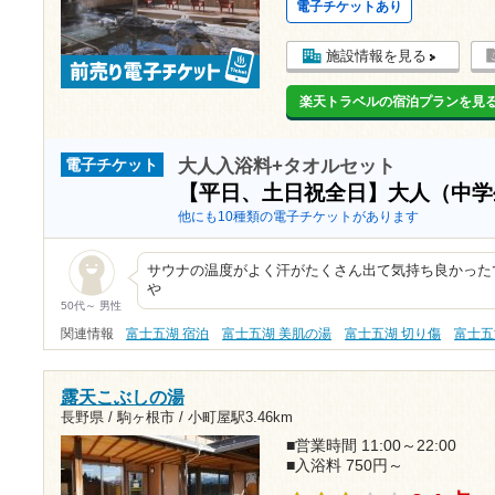
電子チケットあり
施設情報を見る
楽天トラベルの宿泊プランを見
大人入浴料+タオルセット
電子チケット
【平日、土日祝全日】大人（中
他にも10種類の電子チケットがあります
サウナの温度がよく汗がたくさん出て気持ち良かった
や
50代～ 男性
関連情報
富士五湖 宿泊
富士五湖 美肌の湯
富士五湖 切り傷
富士五
露天こぶしの湯
長野県 / 駒ヶ根市 /
小町屋駅3.46km
■営業時間 11:00～22:00
■入浴料 750円～