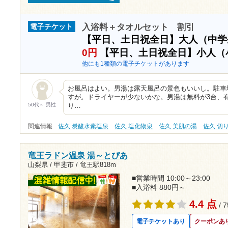
入浴料＋タオルセット 割引
電子チケット
【平日、土日祝全日】大人（中
0円
【平日、土日祝全日】小人（
他にも1種類の電子チケットがあります
お風呂はよい。男湯は露天風呂の景色もいいし。駐車
すが。ドライヤーが少ないかな。男湯は無料が3台、
50代～ 男性
り…
関連情報
佐久 炭酸水素塩泉
佐久 塩化物泉
佐久 美肌の湯
佐久 切
竜王ラドン温泉 湯～とぴあ
山梨県 / 甲斐市 /
竜王駅818m
■営業時間 10:00～23:00
■入浴料 880円～
4.4 点
/ 
電子チケットあり
クーポンあ