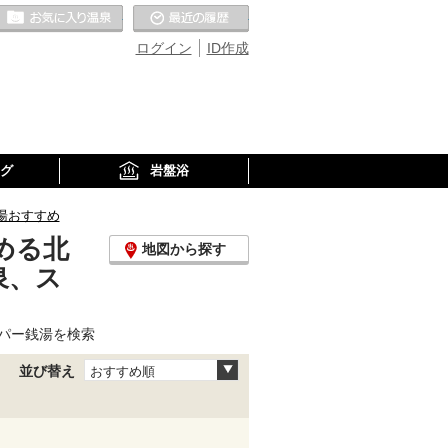
お気に入りの温泉
最近の履歴
ログイン
ID作成
グ
岩盤浴
湯おすすめ
める北
地図から探す
泉、ス
パー銭湯を検索
並び替え
おすすめ順