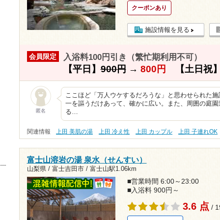
クーポンあり
施設情報を見る
入浴料100円引き（繁忙期利用不可）
会員限定
【平日】
900円
→
800円
【土日祝
ここほど「万人ウケするだろうな」と思わせられた施
一を謳うだけあって、確かに広い。また、周囲の庭園
匿名
る…
関連情報
上田 美肌の湯
上田 冷え性
上田 カップル
上田 子連れOK
富士山溶岩の湯 泉水（せんすい）
山梨県 / 富士吉田市 /
富士山駅1.06km
■営業時間 6:00～23:00
■入浴料 900円～
3.6 点
/ 