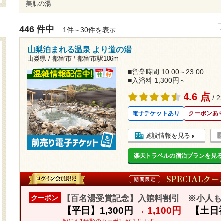
美肌の湯
446 件中
1件～30件を表示
山梨泊まれる温泉 より道の湯
山梨県 / 都留市 /
都留市駅106m
■営業時間 10:00～23:00
■入浴料 1,300円～
4.6 点
/ 
電子チケットあり
クーポンあ
施設情報を見る
楽天トラベルの宿泊プランを見
【百名湯受賞記念】入館料割引 ※小人
クーポン
【平日】
1,300円
→
1,100円
【土日