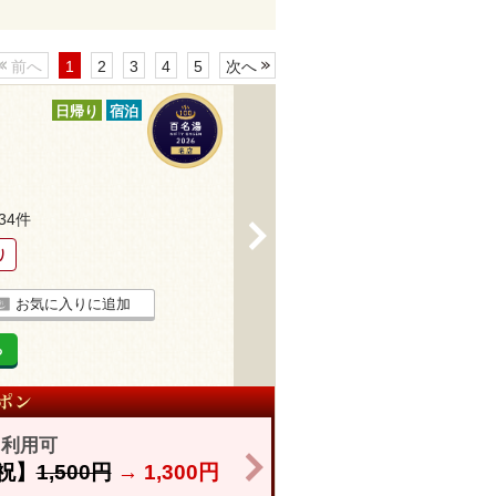
前へ
1
2
3
4
5
次へ
日帰り
宿泊
234件
>
り
お気に入りに追加
る
も利用可
>
祝】
1,500円
→
1,300円