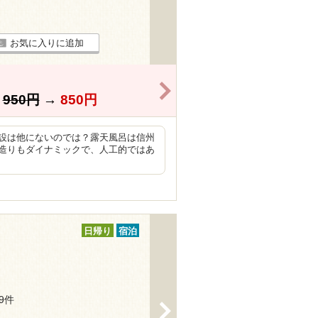
お気に入りに追加
>
】
950円
→
850円
設は他にないのでは？露天風呂は信州
造りもダイナミックで、人工的ではあ
日帰り
宿泊
19件
>