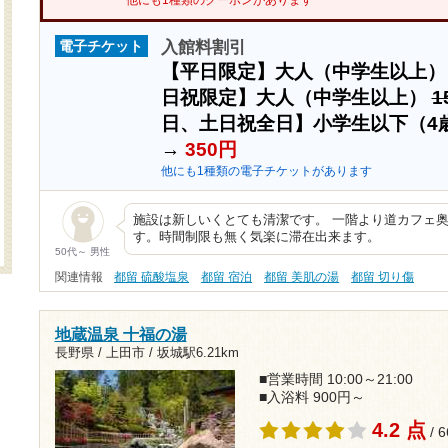
他にも1種類のクーポンがあります
入館料割引
電子チケット
【平日限定】大人（中学生以上
日祝限定】大人（中学生以上）
1
日、土日祝全日】小学生以下（4
→
350円
他にも1種類の電子チケットがあります
施設は新しいくとても清潔です。 一階より道カフェ
す。時間制限も無く気楽に滞在出来ます。
50代～ 男性
関連情報
都留 硫酸塩泉
都留 宿泊
都留 美肌の湯
都留 切り傷
地蔵温泉 十福の湯
長野県 / 上田市 /
坂城駅6.21km
■営業時間 10:00～21:00
■入浴料 900円～
4.2 点
/ 