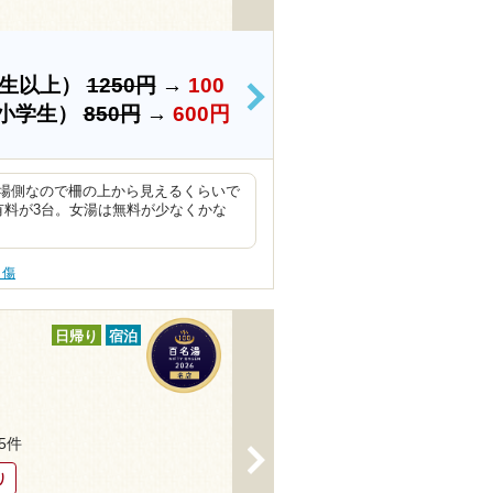
学生以上）
1250円
→
100
>
小学生）
850円
→
600円
場側なので柵の上から見えるくらいで
有料が3台。女湯は無料が少なくかな
り傷
日帰り
宿泊
75件
>
り