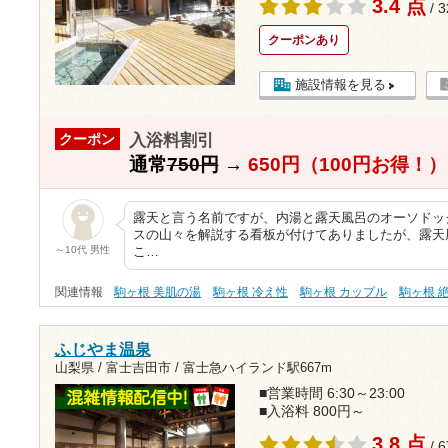
3.4 点
/ 
クーポンあり
施設情報を見る
入浴料割引
クーポン
通常
750円
→
650円（100円お得！）
露天と言う名前ですが、内湯と露天風呂のオーソドッ
スの山々を解説する看板が付けてありましたが、露天
～10代 男性
こ…
関連情報
駒ヶ根 美肌の湯
駒ヶ根 冷え性
駒ヶ根 カップル
駒ヶ根 
ふじやま温泉
山梨県 / 富士吉田市 /
富士急ハイランド駅667m
■営業時間 6:30～23:00
■入浴料 800円～
3.8 点
/ 