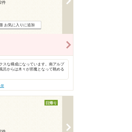
32件
お気に入りに追加
>
クスな構成になっています。南アルプ
風呂からは木々が邪魔となって眺める
絶景
日帰り
>
67件