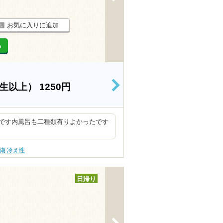
お気に入りに追加
る
学生以上）
1250円
>
です内風呂も二種類有りよかったです
湖 冷え性
日帰り
>