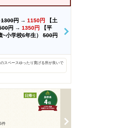
）
1300円
→
1150円
【土
500円
→
1350円
【平
>
歳~小学校6年生）
500円
奥のスペースゆったり寛げる所が良いで
日帰り
>
66件