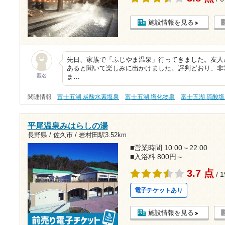
施設情報を見る
先日、家族で「ふじやま温泉」行ってきました。友人
あると聞いて楽しみに出かけました。評判どおり、非
匿名
ま…
関連情報
富士五湖 炭酸水素塩泉
富士五湖 塩化物泉
富士五湖 硫酸
平尾温泉みはらしの湯
長野県 / 佐久市 /
岩村田駅3.52km
■営業時間 10:00～22:00
■入浴料 800円～
3.7 点
/ 
電子チケットあり
施設情報を見る