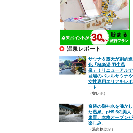
温泉レポート
サウナ＆露天が劇的進
化「極楽湯 羽生温
泉」！リニューアルで
登場のバレルサウナや
女性専用エリアをレポ
ート
（突レポ）
奇跡の御神水を沸かし
た温泉。pH9.6の美人
泉質。本格オープンが
楽しみ。
（温泉探訪記）