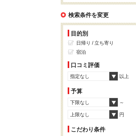
検索条件を変更
目的別
日帰り / 立ち寄り
宿泊
口コミ評価
指定なし
以上
予算
下限なし
～
上限なし
円
こだわり条件