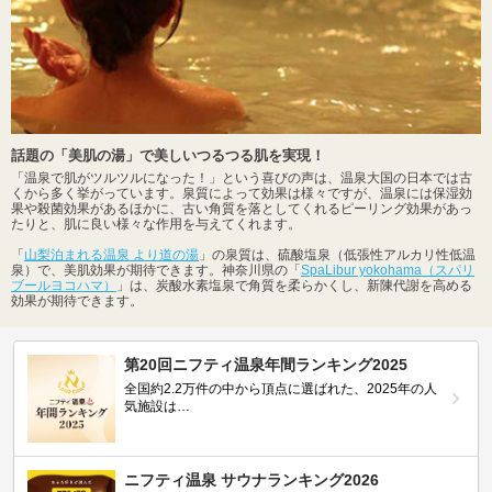
話題の「美肌の湯」で美しいつるつる肌を実現！
「温泉で肌がツルツルになった！」という喜びの声は、温泉大国の日本では古
くから多く挙がっています。泉質によって効果は様々ですが、温泉には保湿効
果や殺菌効果があるほかに、古い角質を落としてくれるピーリング効果があっ
たりと、肌に良い様々な作用を与えてくれます。
「
山梨泊まれる温泉 より道の湯
」の泉質は、硫酸塩泉（低張性アルカリ性低温
泉）で、美肌効果が期待できます。神奈川県の「
SpaLibur yokohama（スパリ
ブールヨコハマ）
」は、炭酸水素塩泉で角質を柔らかくし、新陳代謝を高める
効果が期待できます。
第20回ニフティ温泉年間ランキング2025
全国約2.2万件の中から頂点に選ばれた、2025年の人
気施設は…
ニフティ温泉 サウナランキング2026