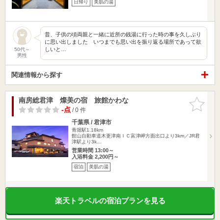
日帰り
美肌の湯
昔、子供の頃両親と一緒に近所の銭湯に行った時の事を久しぶり
に思い出しました いつまでも思い出を振り返る場所であって欲
しいと…
50代～
男性
関連情報から探す
南房総君津 燦美の宿 旅館かわな
お気に入
りに追加
-点
/ 0 件
千葉県 / 君津市
青堀駅1.18km
館山自動車道木更津南ＩＣ富津岬方面出口より3km／JR君
津駅より3k…
営業時間 13:00～
入浴料金 2,200円～
宿泊
美肌の湯
楽天トラベルの宿泊プランを見る