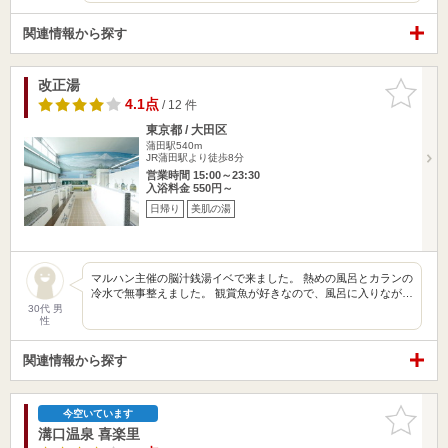
関連情報から探す
改正湯
お気に入
りに追加
4.1点
/ 12 件
東京都 / 大田区
蒲田駅540m
JR蒲田駅より徒歩8分
営業時間 15:00～23:30
入浴料金 550円～
日帰り
美肌の湯
マルハン主催の脳汁銭湯イベで来ました。 熱めの風呂とカランの
冷水で無事整えました。 観賞魚が好きなので、風呂に入りなが…
30代 男
性
関連情報から探す
お気に入
今空いています
りに追加
溝口温泉 喜楽里