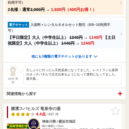
利用不可）
2名様：通常
2,000円
→
1,600円（400円お得！）
入浴料＋レンタルタオルセット割引（8/8~16利用不
電子チケット
可）
【平日限定】大人（中学生以上）
1340円
→
1140円
【土日
祝限定】大人（中学生以上）
1440円
→
1240円
他にも3種類の電子チケットがあります
久しぶりに行ったら天然温泉になってました。レストランも座席
のタッチパネルで注文出来るようになって便利になってました。
露天風…
40代 男
性
関連情報から探す
横濱スパヒルズ 竜泉寺の湯
お気に入
りに追加
4.4点
/ 697 件
神奈川県 / 横浜市旭区
鶴ケ峰駅1.72km