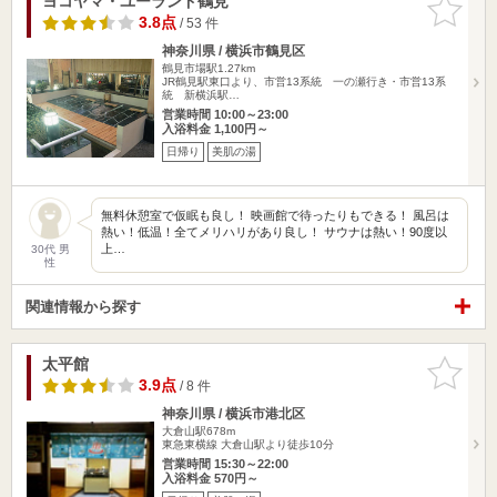
ヨコヤマ・ユーランド鶴見
お気に入
りに追加
3.8点
/ 53 件
神奈川県 / 横浜市鶴見区
鶴見市場駅1.27km
JR鶴見駅東口より、市営13系統 一の瀬行き・市営13系
統 新横浜駅…
営業時間 10:00～23:00
入浴料金 1,100円～
日帰り
美肌の湯
無料休憩室で仮眠も良し！ 映画館で待ったりもできる！ 風呂は
熱い！低温！全てメリハリがあり良し！ サウナは熱い！90度以
上…
30代 男
性
関連情報から探す
太平館
お気に入
りに追加
3.9点
/ 8 件
神奈川県 / 横浜市港北区
大倉山駅678m
東急東横線 大倉山駅より徒歩10分
営業時間 15:30～22:00
入浴料金 570円～