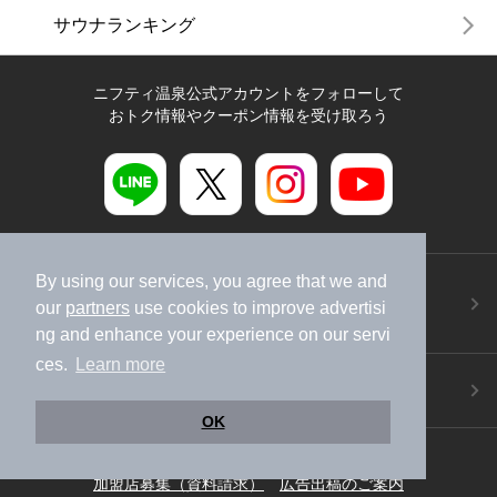
サウナランキング
ニフティ温泉公式アカウントをフォローして
おトク情報やクーポン情報を受け取ろう
ニフティ温泉アプリ
By using our services, you agree that we and
地図から温泉検索！お得な限定クーポンも！
our
partners
use cookies to improve advertisi
今すぐダウンロード！
ng and enhance your experience on our servi
ces.
Learn more
ご意見ご要望 ・お問い合わせ
施設データの新規追加や修正依頼もこちらから
OK
スマートフォン
/
PC
加盟店募集（資料請求）
広告出稿のご案内