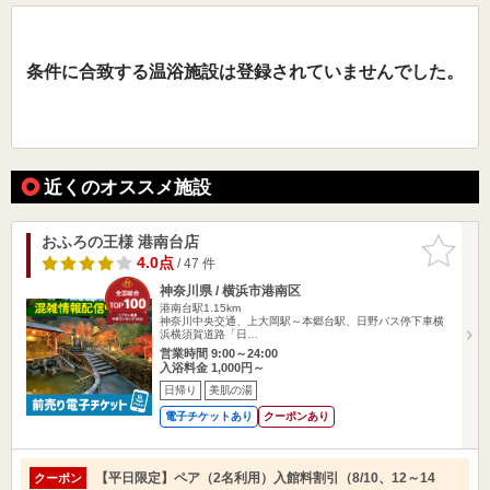
条件に合致する温浴施設は登録されていませんでした。
近くのオススメ施設
おふろの王様 港南台店
お気に入
りに追加
4.0点
/ 47 件
神奈川県 / 横浜市港南区
港南台駅1.15km
神奈川中央交通、上大岡駅～本郷台駅、日野バス停下車横
浜横須賀道路「日…
営業時間 9:00～24:00
入浴料金 1,000円～
日帰り
美肌の湯
電子チケットあり
クーポンあり
【平日限定】ペア（2名利用）入館料割引（8/10、12～14
クーポン