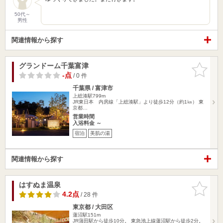
50代～
男性
関連情報から探す
グランドーム千葉富津
お気に入
りに追加
-点
/ 0 件
千葉県 / 富津市
上総湊駅799m
JR東日本 内房線「上総湊駅」より徒歩12分（約1㎞） 東
京都…
営業時間
入浴料金 ～
宿泊
美肌の湯
関連情報から探す
はすぬま温泉
お気に入
りに追加
4.2点
/ 28 件
東京都 / 大田区
蓮沼駅151m
JR蒲田駅から徒歩10分。 東急池上線蓮沼駅から徒歩2分。