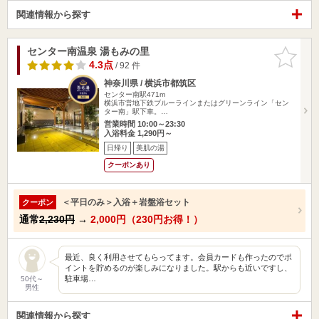
関連情報から探す
センター南温泉 湯もみの里
お気に入
りに追加
4.3点
/ 92 件
神奈川県 / 横浜市都筑区
センター南駅471m
横浜市営地下鉄ブルーラインまたはグリーンライン「セン
ター南」駅下車。…
営業時間 10:00～23:30
入浴料金 1,290円～
日帰り
美肌の湯
クーポンあり
＜平日のみ＞入浴＋岩盤浴セット
クーポン
通常
2,230円
→
2,000円（230円お得！）
最近、良く利用させてもらってます。会員カードも作ったのでポ
イントを貯めるのが楽しみになりました。駅からも近いですし、
駐車場…
50代～
男性
関連情報から探す