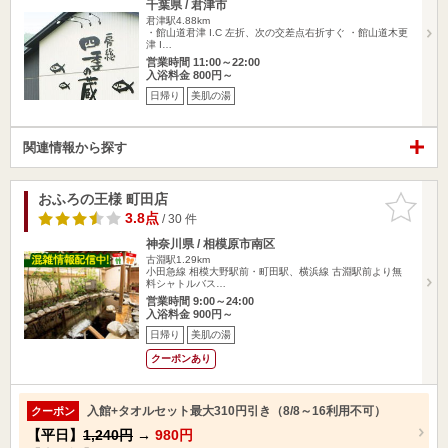
千葉県 / 君津市
君津駅4.88km
・館山道君津 I.C 左折、次の交差点右折すぐ ・館山道木更
津 I…
営業時間 11:00～22:00
入浴料金 800円～
日帰り
美肌の湯
関連情報から探す
おふろの王様 町田店
お気に入
りに追加
3.8点
/ 30 件
神奈川県 / 相模原市南区
古淵駅1.29km
小田急線 相模大野駅前・町田駅、横浜線 古淵駅前より無
料シャトルバス…
営業時間 9:00～24:00
入浴料金 900円～
日帰り
美肌の湯
クーポンあり
入館+タオルセット最大310円引き（8/8～16利用不可）
クーポン
【平日】
1,240円
→
980円