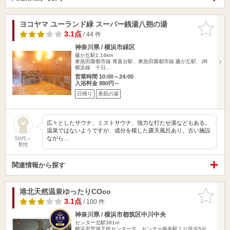
ヨコヤマ ユーランド緑 スーパー銭湯八朔の湯
お気に入
りに追加
3.1点
/ 44 件
神奈川県 / 横浜市緑区
藤が丘駅1.14km
東急田園都市線 青葉台駅、東急田園都市線 藤が丘駅、JR
横浜線 十日…
営業時間 10:00～24:00
入浴料金 880円～
日帰り
美肌の湯
広々としたサウナ、ミストサウナ、強力な打たせ湯などもある。
温泉ではないようですが、成分を模した露天風呂あり。古い施設
ながら…
50代～
男性
関連情報から探す
港北天然温泉ゆったりCOco
お気に入
りに追加
3.1点
/ 100 件
神奈川県 / 横浜市都筑区中川中央
センター北駅381m
横浜市営地下鉄センター北、センター南各駅より徒歩5分