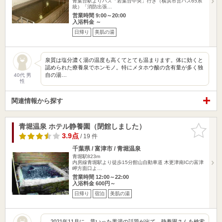
青葉台駅よりバス「若葉台中央」行き（横浜市営バス65系
統）「消防出張…
営業時間 9:00～20:00
入浴料金 ～
日帰り
美肌の湯
泉質は塩分濃く湯の温度も高くてとても温まります。体に効くと
認められた療養泉でホンモノ。特にメタホウ酸の含有量が多く独
自の湯…
40代 男
性
関連情報から探す
青堀温泉 ホテル静養園（閉館しました）
お気に入
りに追加
3.9点
/ 19 件
千葉県 / 富津市 / 青堀温泉
青堀駅823m
内房線青堀駅より徒歩15分館山自動車道 木更津南ICの富津
岬方面口よ…
営業時間 12:00～22:00
入浴料金 600円～
日帰り
宿泊
美肌の湯
2021年11月に、昔いった黒湯の話題が出て、静養園さんを検索