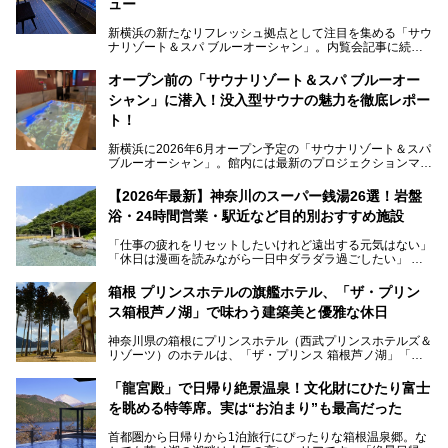
ュー
新横浜の新たなリフレッシュ拠点として注目を集める「サウ
ナリゾート＆スパ ブルーオーシャン」。内覧会記事に続
き、今回は実際に体験してみたリアルな様子をレポートしま
す。サウナや水風呂の気持ちよさはもちろん、リラックスス
オープン前の「サウナリゾート＆スパ ブルーオー
ペースの過ごしやすさまで徹底チェック。新横浜エリアで日
シャン」に潜入！没入型サウナの魅力を徹底レポー
常の疲れをリセットしたい人、ライブやスポーツ観戦遠征組
は必見です。
ト！
新横浜に2026年6月オープン予定の「サウナリゾート＆スパ
ブルーオーシャン」。館内には最新のプロジェクションマッ
ピングが多用され、まるで世界を旅しているかのような圧倒
的な“没入感（イマーシブ）”を体験できます。
【2026年最新】神奈川のスーパー銭湯26選！岩盤
浴・24時間営業・駅近など目的別おすすめ施設
「仕事の疲れをリセットしたいけれど遠出する元気はない」
今回は、そんな大注目の施設に一足先にお邪魔し、その全貌
「休日は漫画を読みながら一日中ダラダラ過ごしたい」
を見学させていただきました！
「子ども連れでも気兼ねなく、家事を忘れてリフレッシュし
たい」
サウナ室の中に咲き誇る桜、魚たちが泳ぐ水風呂、そしてバ
箱根 プリンスホテルの旗艦ホテル、「ザ・プリン
リのビーチを思わせる休憩スペース…。驚きの連続だった館
ス箱根芦ノ湖」で味わう建築美と優雅な休日
そんな「癒やされたい」という願いを叶えてくれるのが、神
内の様子をレポートします！
奈川県のスーパー銭湯。
神奈川県の箱根にプリンスホテル（西武プリンスホテルズ＆
神奈川県には、サウナや岩盤浴、一日中遊べるエンタメ施設
リゾーツ）のホテルは、「ザ・プリンス 箱根芦ノ湖」「芦
など、“非日常”を味わえるスーパー銭湯が数多く揃っていま
ノ湖畔 蛸川温泉 龍宮殿」「箱根湯の花プリンスホテル」
す。しかし、選択肢が多いからこそ「どの施設か迷ってしま
「箱根仙石原プリンスホテル」と4軒あり、今回ご紹介する
う」という人も多いはず。
「龍宮殿」で日帰り絶景温泉！文化財にひたり富士
「ザ・プリンス 箱根芦ノ湖」は、その中でもフラッグシッ
を眺める特等席。実は“お泊まり”も最高だった
プ（旗艦）に位置づけられる特別なホテルです。
そこで今回は、神奈川県内の人気施設26選を「安さ」「岩
盤浴・漫画の充実度」「景色の良さ」「高級感」「深夜営
首都圏から日帰りから1泊旅行にぴったりな箱根温泉郷。な
昭和の日本を代表する建築家の一人、村野藤吾が芦ノ湖の畔
業」「駅近」など、目的別に厳選して紹介します。