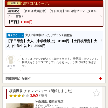
【百名湯受賞記念】【平日限定】100分制プラン（タオル
期間限定
セット付き）
【平日】
1,100円
大人7時間制ゆったりプラン+岩盤浴
電子チケット
【平日限定】大人（中学生以上）
3100円
【土日祝限定】大
人（中学生以上）
3600円
ロウリュウサウナがとても良かったです。 岩盤浴も空いていて、
携帯見ながらゴロゴロしていたらあっという間に時間が過ぎま
す。
30代 女
性
関連情報から探す
横浜温泉 チャレンジャー（閉館しました）
お気に入
りに追加
3.9点
/ 75 件
神奈川県 / 横浜市旭区
すずかけ台駅2.21km