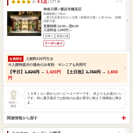
りに追加
4.1点
/ 177 件
神奈川県 / 横浜市鶴見区
新綱島駅1.75km
・第3京浜港北ICから北東（新横浜方面）に約５km ・新横
浜駅方面…
営業時間 10:00～翌8:00
入浴料金 1,000円～
日帰り
美肌の湯
クーポンあり
入館料100円引き
会員限定
※入館時提示の場合のみ有効 ※シニアも利用可
【平日】
1,520円
→
1,420円
【土日祝】
1,750円
→
1,650
円
１０年くらい前からのヘビーユーザーです。 何よりもお湯がいい
です。特に露天風呂では飴色のお湯が青空に映えて瑠璃色に輝き
ま…
50代～
男性
関連情報から探す