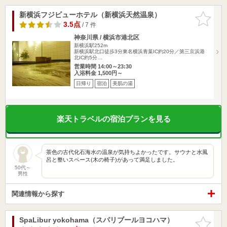
新横浜フジビューホテル（新横浜天然温泉）
お気に入
りに追加
3.5点
/ 7 件
神奈川県 / 横浜市港北区
新横浜駅252m
新横浜駅北口徒歩3分東名横浜青葉IC約20分／第三京浜港
北IC約5分…
営業時間 14:00～23:30
入浴料金 1,500円～
日帰り
宿泊
美肌の湯
楽天トラベルの宿泊プランを見る
茶色の古代化石海水の温泉が気持ちよかったです。サウナと水風
呂と整いスペース(木の椅子)があって満足しました。
50代～
男性
関連情報から探す
SpaLibur yokohama（スパリブールヨコハマ）
お気に入