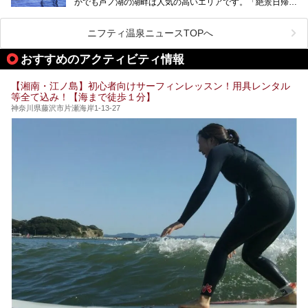
かでも芦ノ湖の湖畔は人気の高いエリアです。「絶景日帰り
に建てた桃源郷のようなホテルがここ。自家源泉の温泉や、
今の気分にぴったりの施設を見つけて、最高のリフレッシュ
温泉 龍宮殿本館」は、露天風呂から芦ノ湖と富士山の両方
こだわりぬいた食もあわせて、このホテルの魅力をレポート
時間を過ごす参考にしていただけますと幸いです。
が楽しめるまさに眺望自慢の日帰り温泉。
します。
ニフティ温泉ニュースTOPへ
そしてここは全24室の「箱根 芦ノ湖畔蛸川温泉 龍宮殿」と
───
して宿泊もできます。宿泊者は「龍宮殿本館」の営業時間に
提供元：株式会社西武・プリンスホテルズワールドワイド
おすすめのアクティビティ情報
加えて、朝6時からの宿泊者専用時間帯にも「龍宮殿本館」
【PR】
のお風呂が利用できます。
この記事はザ・プリンス 箱根芦ノ湖のPR記事です。
【湘南・江ノ島】初心者向けサーフィンレッスン！用具レンタル
今回は日帰り温泉としての「絶景日帰り温泉 龍宮殿本館
等全て込み！【海まで徒歩１分】
（以下、龍宮殿本館）」と、旅館としての「箱根 芦ノ湖畔
蛸川温泉 龍宮殿（以下、龍宮殿）」の両方の魅力をたっぷ
神奈川県藤沢市片瀬海岸1-13-27
りお伝えします！
ここは箱根神社、九頭龍神社、白龍神社、箱根元宮と箱根の
4つの神社に囲まれたパワースポットです。
───
提供元：株式会社西武・プリンスホテルズワールドワイド
【PR】
この記事は箱根 芦ノ湖畔蛸川温泉 龍宮殿のPR記事です。