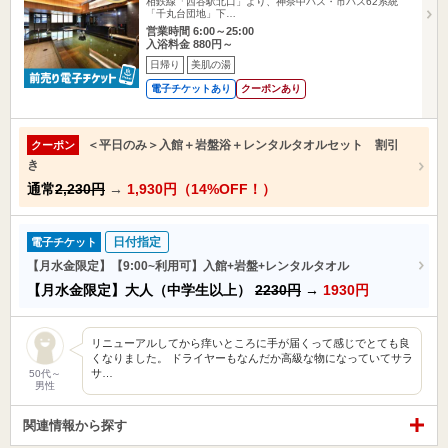
相鉄線「西谷駅北口」より、神奈中バス・市バス62系統
「千丸台団地」下…
営業時間 6:00～25:00
入浴料金 880円～
日帰り
美肌の湯
電子チケットあり
クーポンあり
＜平日のみ＞入館＋岩盤浴＋レンタルタオルセット 割引
クーポン
き
通常
2,230円
→
1,930円（14%OFF！）
日付指定
電子チケット
【月水金限定】【9:00~利用可】入館+岩盤+レンタルタオル
【月水金限定】大人（中学生以上）
2230円
→
1930円
リニューアルしてから痒いところに手が届くって感じでとても良
くなりました。 ドライヤーもなんだか高級な物になっていてサラ
サ…
50代～
男性
関連情報から探す