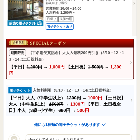
都筑ICより区役…
営業時間 10:00～24:00
入浴料金 1,200円～
日帰り
美肌の湯
電子チケットあり
【百名湯受賞記念】大人入館料200円引き（8/10・12・1
期間限定
3・14は土日祝料金）
【平日】
1,200円
→
1,000円
【土日祝】
1,500円
→
1,300
円
入館料割引（8/10・12・13・14は土日祝料金）
電子チケット
【平日】大人（中学生以上）
1200円
→
1000円
【土日祝】
大人（中学生以上）
1500円
→
1300円
【平日、土日祝全
日】小人（3歳~小学生）
680円
→
500円
他にも1種類の電子チケットがあります
ゆっくりできました。また行きます。