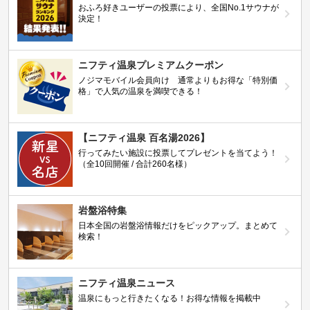
おふろ好きユーザーの投票により、全国No.1サウナが
決定！
ニフティ温泉プレミアムクーポン
ノジマモバイル会員向け 通常よりもお得な「特別価
格」で人気の温泉を満喫できる！
【ニフティ温泉 百名湯2026】
行ってみたい施設に投票してプレゼントを当てよう！
（全10回開催 / 合計260名様）
岩盤浴特集
日本全国の岩盤浴情報だけをピックアップ。まとめて
検索！
ニフティ温泉ニュース
温泉にもっと行きたくなる！お得な情報を掲載中