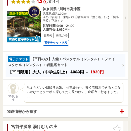
4.3点
/ 914 件
神奈川県 / 川崎市高津区
武蔵新城駅1.00km
溝の口駅南口 東急バス⑤番乗り場「蟹ヶ谷」行き「橘小
学校」下車すぐ
営業時間 9:00～24:00
入浴料金 1,080円～
日帰り
美肌の湯
電子チケットあり
【平日のみ】入館＋バスタオル（レンタル）＋フェイ
電子チケット
スタオル（レンタル）＋岩盤浴セット
【平日限定】大人（中学生以上）
1980円
→
1830円
ちょうどいい日帰り温泉。 仕事終わり、安く岩盤浴できるとこな
いかなーとクーポン探してたら見つけて、金曜夜に行きました。
…
30代 女
性
関連情報から探す
宮前平源泉 湯けむりの庄
お気に入