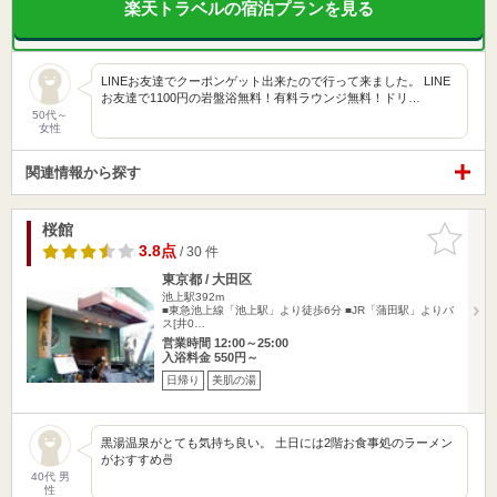
楽天トラベルの宿泊プランを見る
LINEお友達でクーポンゲット出来たので行って来ました。 LINE
お友達で1100円の岩盤浴無料！有料ラウンジ無料！ドリ…
50代～
女性
関連情報から探す
桜館
お気に入
りに追加
3.8点
/ 30 件
東京都 / 大田区
池上駅392m
■東急池上線「池上駅」より徒歩6分 ■JR「蒲田駅」よりバ
ス[井0…
営業時間 12:00～25:00
入浴料金 550円～
日帰り
美肌の湯
黒湯温泉がとても気持ち良い。 土日には2階お食事処のラーメン
がおすすめ🍜
40代 男
性