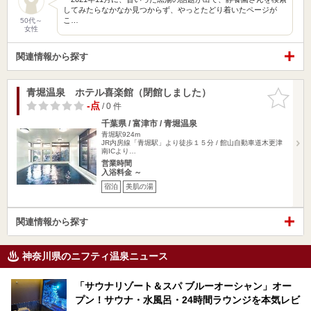
してみたらなかなか見つからず、やっとたどり着いたページが
こ…
50代～
女性
関連情報から探す
青堀温泉 ホテル喜楽館（閉館しました）
お気に入
りに追加
-点
/ 0 件
千葉県 / 富津市 / 青堀温泉
青堀駅924m
JR内房線「青堀駅」より徒歩１５分 / 館山自動車道木更津
南ICより…
営業時間
入浴料金 ～
宿泊
美肌の湯
関連情報から探す
神奈川県のニフティ温泉ニュース
「サウナリゾート＆スパ ブルーオーシャン」オー
プン！サウナ・水風呂・24時間ラウンジを本気レビ