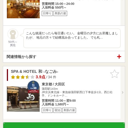
営業時間 15:00～24:00
入浴料金 550円～
日帰り
美肌の湯
こんな銭湯だったら毎日通いたい。 金曜日の夕方にお邪魔しまし
たが、 地元の方々で結構混み合ってました。 でも札…
50代～
男性
関連情報から探す
SPA & HOTEL 和 -なごみ-
お気に入
りに追加
3.9点
/ 34 件
東京都 / 大田区
蒲田駅143m
JR京浜東北線・東急線蒲田駅西口下車徒歩1分。西口右
手、ドンキホーテ…
営業時間 11:00～翌9:00
入浴料金 1,580円～
日帰り
宿泊
美肌の湯