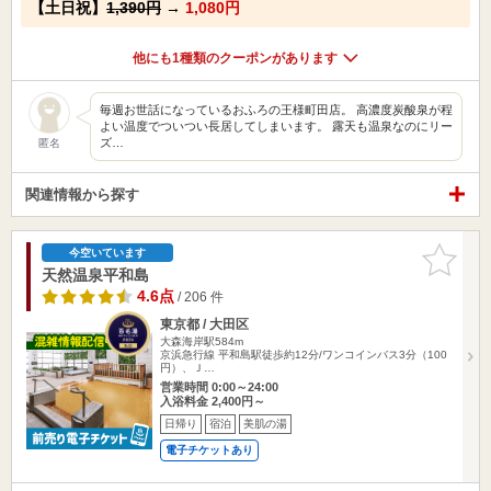
【土日祝】
1,390円
→
1,080円
他にも1種類のクーポンがあります
毎週お世話になっているおふろの王様町田店。 高濃度炭酸泉が程
よい温度でついつい長居してしまいます。 露天も温泉なのにリー
ズ…
匿名
関連情報から探す
お気に入
今空いています
りに追加
天然温泉平和島
4.6点
/ 206 件
東京都 / 大田区
大森海岸駅584m
京浜急行線 平和島駅徒歩約12分/ワンコインバス3分（100
円）、Ｊ…
営業時間 0:00～24:00
入浴料金 2,400円～
日帰り
宿泊
美肌の湯
電子チケットあり