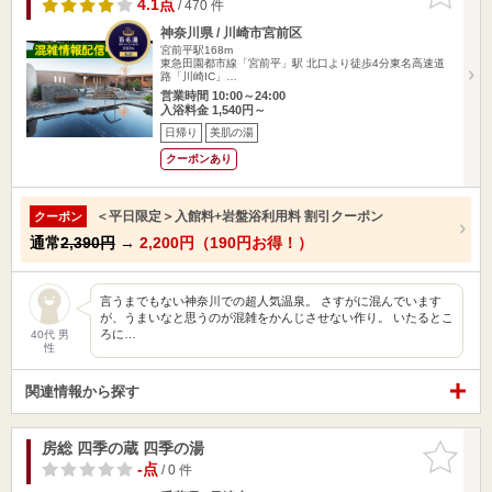
りに追加
4.1点
/ 470 件
神奈川県 / 川崎市宮前区
宮前平駅168m
東急田園都市線「宮前平」駅 北口より徒歩4分東名高速道
路「川崎IC」…
営業時間 10:00～24:00
入浴料金 1,540円～
日帰り
美肌の湯
クーポンあり
＜平日限定＞入館料+岩盤浴利用料 割引クーポン
クーポン
通常
2,390円
→
2,200円（190円お得！）
言うまでもない神奈川での超人気温泉。 さすがに混んでいます
が、うまいなと思うのが混雑をかんじさせない作り。 いたるとこ
ろに…
40代 男
性
関連情報から探す
房総 四季の蔵 四季の湯
お気に入
りに追加
-点
/ 0 件