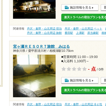
施設情報を見る
楽天トラベルの宿泊プランを見
関連情報
丹沢・秦野・山北周辺 宿泊
丹沢・秦野・山北周辺 ペット
丹沢・秦野・山北周辺 旅館
番田駅
上溝駅
原当麻駅
南
宮ヶ瀬ＲＥＳＯＲＴ旅館 みはる
神奈川県 / 愛甲郡清川村 /
相模湖駅10.75km
■営業時間 11:00～19:00
■入浴料 1,100円～
- 点
/ 0件
施設情報を見る
楽天トラベルの宿泊プランを見
関連情報
丹沢・秦野・山北周辺 宿泊
丹沢・秦野・山北周辺 冷え性