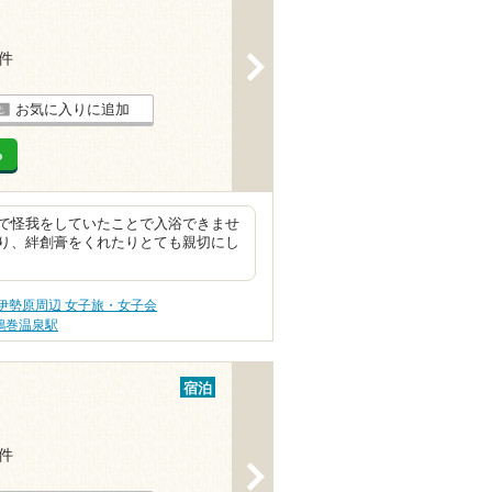
4件
>
お気に入りに追加
る
で怪我をしていたことで入浴できませ
り、絆創膏をくれたりとても親切にし
伊勢原周辺 女子旅・女子会
鶴巻温泉駅
宿泊
5件
>