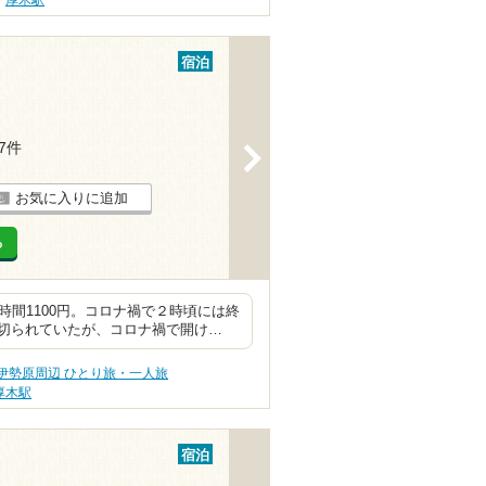
厚木駅
宿泊
37件
>
お気に入りに追加
る
時間1100円。コロナ禍で２時頃には終
切られていたが、コロナ禍で開け…
伊勢原周辺 ひとり旅・一人旅
厚木駅
宿泊