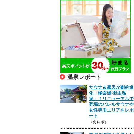
温泉レポート
サウナ＆露天が劇的進
化「極楽湯 羽生温
泉」！リニューアルで
登場のバレルサウナや
女性専用エリアをレポ
ート
（突レポ）