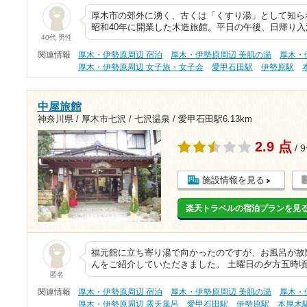
厚木市の郊外に湧く、古くは「くすり湯」として知ら
昭和40年に開業した木造旅館。平日の午後、日帰り入
40代 男性
関連情報
厚木・伊勢原周辺 宿泊
厚木・伊勢原周辺 美肌の湯
厚木・
厚木・伊勢原周辺 女子旅・女子会
愛甲石田駅
伊勢原駅
中屋旅館
神奈川県 / 厚木市七沢 / 七沢温泉 /
愛甲石田駅6.13km
2.9 点
/ 
施設情報を見る
楽天トラベルの宿泊プランを見
福元館に立ち寄り湯で向かったのですが、お風呂が故
んをご紹介していただきました。 土曜日の夕方五時
匿名
関連情報
厚木・伊勢原周辺 宿泊
厚木・伊勢原周辺 美肌の湯
厚木・
厚木・伊勢原周辺 露天風呂
愛甲石田駅
伊勢原駅
本厚木