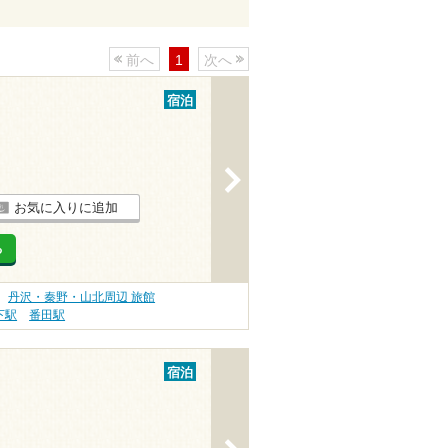
前へ
1
次へ
宿泊
>
お気に入りに追加
る
丹沢・秦野・山北周辺 旅館
下駅
番田駅
宿泊
>