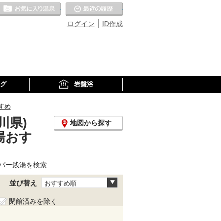
お気に入りの温泉
最近の履歴
ログイン
ID作成
グ
岩盤浴
すめ
川県)
地図から探す
湯おす
パー銭湯を検索
並び替え
おすすめ順
閉館済みを除く