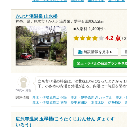
厚木・伊勢原周辺 旅館
本厚木駅
相武台下駅
愛甲石田駅
かぶと湯温泉 山水楼
神奈川県 / 厚木市 / かぶと湯温泉 /
愛甲石田駅6.52km
■入浴料 1,400円～
4.2 点
/ 
施設情報を見る
楽天トラベルの宿泊プランを見
立ち寄り湯の料金は、消費税10％になったときから１
了。小さめの内湯と外湯がある。内湯は一時窓を閉め
50代～ 男性
関連情報
厚木・伊勢原周辺 宿泊
厚木・伊勢原周辺 カップル
厚木・
厚木・伊勢原周辺 旅館
愛甲石田駅
本厚木駅
伊勢原駅
広沢寺温泉 玉翠楼(こうたくじおんせん ぎょくす
いろう）