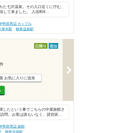
れた七沢温泉。その入口近くに佇む、
浴して来ました。 入浴料9…
伊勢原周辺 カップル
本厚木駅
鶴巻温泉駅
日帰り
宿泊
9件
>
お気に入りに追加
る
障したという事でこちらの中屋旅館さ
頃訪問。お客は誰もいなく、貸切状…
伊勢原周辺 旅館
駅
鶴巻温泉駅