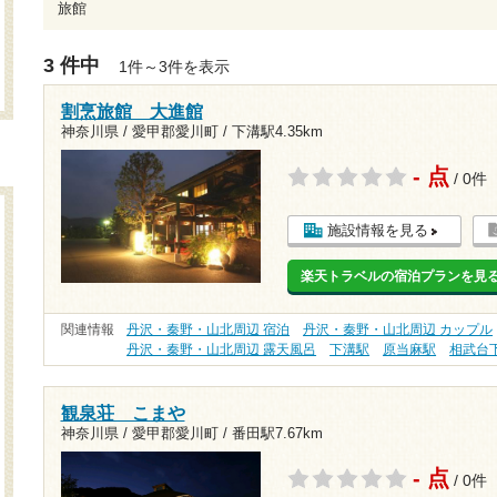
旅館
3 件中
1件～3件を表示
割烹旅館 大進館
神奈川県 / 愛甲郡愛川町 /
下溝駅4.35km
- 点
/ 0件
施設情報を見る
楽天トラベルの宿泊プランを見
関連情報
丹沢・秦野・山北周辺 宿泊
丹沢・秦野・山北周辺 カップル
丹沢・秦野・山北周辺 露天風呂
下溝駅
原当麻駅
相武台
観泉荘 こまや
神奈川県 / 愛甲郡愛川町 /
番田駅7.67km
- 点
/ 0件