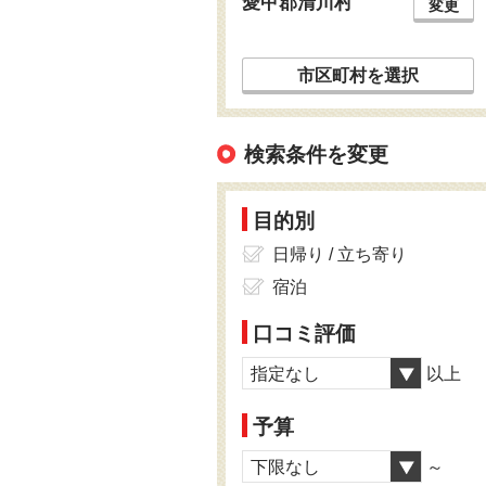
愛甲郡清川村
変更
市区町村を選択
検索条件を変更
目的別
日帰り / 立ち寄り
宿泊
口コミ評価
指定なし
以上
予算
下限なし
～