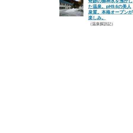
奇跡の御神水を沸かし
た温泉。pH9.6の美人
泉質。本格オープンが
楽しみ。
（温泉探訪記）