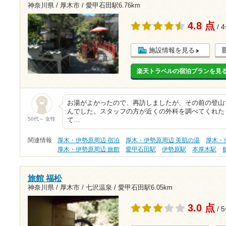
神奈川県 / 厚木市 /
愛甲石田駅6.76km
4.8 点
/ 
施設情報を見る
楽天トラベルの宿泊プランを見
お湯がよかったので、再訪しましたが、その前の登山
んでした。スタッフの方が近くの外科を調べてくれた
50代～ 女性
て…
関連情報
厚木・伊勢原周辺 宿泊
厚木・伊勢原周辺 美肌の湯
厚木・
厚木・伊勢原周辺 旅館
愛甲石田駅
伊勢原駅
本厚木駅
旅館 福松
神奈川県 / 厚木市 / 七沢温泉 /
愛甲石田駅6.05km
3.0 点
/ 