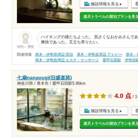
施設情報を見る
楽天トラベルの宿泊プランを見
ハイキングの後たちよった。 気さくなおかみさんで
爽快であった。又立ち寄りたい。
50代～ 男性
関連情報
厚木・伊勢原周辺 宿泊
厚木・伊勢原周辺 アトピー
厚木・
厚木・伊勢原周辺 エステ・マッサージ
愛甲石田駅
伊勢原
七扇nanaougi(旧盛楽苑)
神奈川県 / 厚木市 /
愛甲石田駅5.86km
4.0 点
/ 
施設情報を見る
楽天トラベルの宿泊プランを見