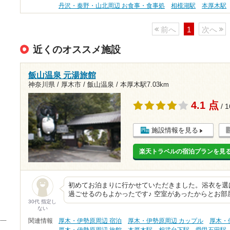
丹沢・秦野・山北周辺 お食事・食事処
相模湖駅
本厚木駅
前へ
1
次へ
近くのオススメ施設
飯山温泉 元湯旅館
神奈川県 / 厚木市 / 飯山温泉 /
本厚木駅7.03km
4.1 点
/ 
施設情報を見る
楽天トラベルの宿泊プランを見
初めてお泊まりに行かせていただきました。浴衣を選
過ごせるのもよかったです♪ 空室があったからとお
30代 指定し
ない
関連情報
厚木・伊勢原周辺 宿泊
厚木・伊勢原周辺 カップル
厚木・