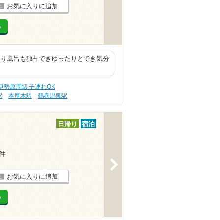
お気に入りに追加
る
あり風呂も独占できゆったりとでき気分
伊勢原周辺 子連れOK
駅
本厚木駅
鶴巻温泉駅
日帰り
宿泊
1件
>
お気に入りに追加
る