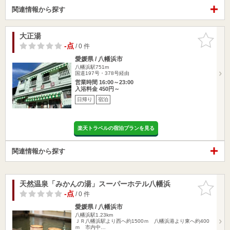
関連情報から探す
大正湯
お気に入
りに追加
-点
/ 0 件
愛媛県 / 八幡浜市
八幡浜駅751m
国道197号・378号経由
営業時間 16:00～23:00
入浴料金 450円～
日帰り
宿泊
楽天トラベルの宿泊プランを見る
関連情報から探す
天然温泉「みかんの湯」スーパーホテル八幡浜
お気に入
りに追加
-点
/ 0 件
愛媛県 / 八幡浜市
八幡浜駅1.23km
ＪＲ八幡浜駅より西へ約1500ｍ 八幡浜港より東へ約400
ｍ 市内中…