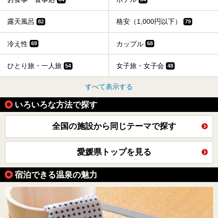
露天風呂
格安（1,000円以下）
82
79
冷え性
カップル
69
68
ひとり旅・一人旅
女子旅・女子会
54
48
すべて表示する
いろいろな方法で探す
全国の施設から同じテーマで探す
愛媛県トップを見る
宿泊できる温泉の魅力