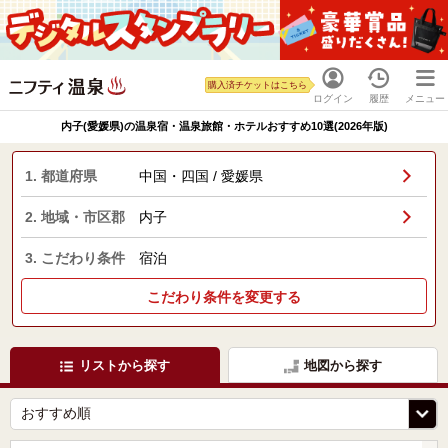
購入済チケットはこちら
ログイン
履歴
メニュー
内子(愛媛県)の温泉宿・温泉旅館・ホテルおすすめ10選(2026年版)
1. 都道府県
中国・四国 / 愛媛県
2. 地域・市区郡
内子
3. こだわり条件
宿泊
こだわり条件を変更する
リストから探す
地図から探す