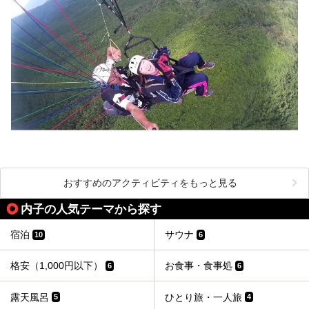
おすすめのアクティビティをもっと見る
内子の人気テーマから探す
宿泊
サウナ
10
6
格安（1,000円以下）
お食事・食事処
6
6
露天風呂
ひとり旅・一人旅
5
4