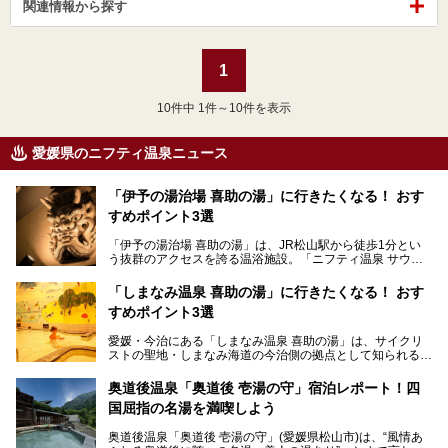
関連情報から探す
1
10
件中 1件～10件を表示
愛媛県のニフティ温泉ニュース
「伊予の湯治場 喜助の湯」に行きたくなる！ おす
すめポイント3選
「伊予の湯治場 喜助の湯」は、JR松山駅から徒歩1分とい
う抜群のアクセスを誇る温浴施設。「ニフティ温泉 サウナ
ランキング」で2年連続1位を獲得し、全国から多くのサウ
ナーが訪れる人気スポットです。天然温泉・サウナ・岩盤
「しまなみ温泉 喜助の湯」に行きたくなる！ おす
浴・食事・宿泊まで“癒しのすべて”がそろう人気施設の中で
すめポイント3選
も、特におすすめしたい3つのポイントについて厳選してお
届けします。読めばきっと、行きたくなること間違いなし！
愛媛・今治にある「しまなみ温泉 喜助の湯」は、サイクリ
ストの聖地・しまなみ海道の今治側の拠点として知られる人
気の温泉施設。「日本一サイクリストが集まる温泉」とも呼
ばれていて、自転車ロッカーや工具、給水サービスなど、旅
奥道後温泉「奥道後 壱湯の守」宿泊レポート！四
人に嬉しい工夫がたっぷり。お風呂は内湯から半露天、サウ
国屈指の名湯を満喫しよう
ナまで種類豊富で広々空間。泉質も温度もバリエーション豊
かで、湯めぐり感覚で楽しめちゃいます。
奥道後温泉「奥道後 壱湯の守」(愛媛県松山市)は、“風情あ