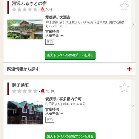
河辺ふるさとの宿
お気に入
りに追加
-点
/ 0 件
愛媛県 / 大洲市
JR予讃線 伊予大洲駅よりバス利用（途中鹿野川にて乗換
え）/ 松山道…
営業時間
入浴料金 ～
宿泊
楽天トラベルの宿泊プランを見る
関連情報から探す
獅子越荘
お気に入
りに追加
-点
/ 0 件
愛媛県 / 喜多郡内子町
内子駅よりお車にて約６０分
営業時間
入浴料金 ～
宿泊
楽天トラベルの宿泊プランを見る