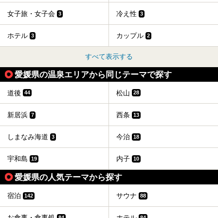
女子旅・女子会
冷え性
3
3
ホテル
カップル
3
2
すべて表示する
愛媛県の温泉エリアから同じテーマで探す
道後
松山
44
28
新居浜
西条
7
13
しまなみ海道
今治
3
18
宇和島
内子
19
10
愛媛県の人気テーマから探す
宿泊
サウナ
142
88
お食事・食事処
ホテル
84
84