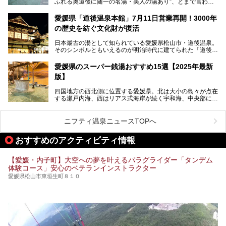
ふれる奥道後に随一の名湯・美人の湯あり”、とまで言われ
る四国屈指の名湯です。最も有名なのが、西日本最大級の大
今回は人気のこの施設の中でも、特におすすめしたい3つの
露天風呂。日々の生活から隔離された非日常感を味わえま
ポイントについて厳選してお届けします。読めばきっと、行
愛媛県「道後温泉本館」7月11日営業再開！3000年
す。
きたくなること間違いなし！
の歴史を紡ぐ文化財が復活
日帰り入浴も可能ですが、宿泊してじっくり楽しむのがベス
日本最古の湯として知られている愛媛県松山市・道後温泉。
ト。今回はニフティ温泉ライターである筆者自ら宿泊し、名
そのシンボルともいえるのが明治時代に建てられた「道後温
物の大露天風呂「翠明の湯」の全浴槽をご紹介。また、パブ
泉本館」です。平成31年1月から約5年半にわたって行って
リックスペース・貸切露天風呂・客室・食事など、多角的に
いた保存修理工事が終わり、いよいよ2024年7月11日から
その魅力をご紹介します！
愛媛県のスーパー銭湯おすすめ15選【2025年最新
全館営業再開となります。
版】
四国地方の西北側に位置する愛媛県。北は大小の島々が点在
する瀬戸内海、西はリアス式海岸が続く宇和海、中央部には
西日本最高峰の石鎚山とその連山に囲まれたバラエティ豊か
な自然と、温暖な気候が魅力の県です。
日本最古の温泉といわれる道後温泉を筆頭に、多くの温泉が
ニフティ温泉ニュースTOPへ
ある愛媛県は、スーパー銭湯も豊富です。中には、中四国地
方を代表する人気の施設も。今回は、愛媛県の誇るスーパー
おすすめのアクティビティ情報
銭湯をピックアップしました。
【愛媛・内子町】大空への夢を叶えるパラグライダー「タンデム
体験コース」安心のベテランインストラクター
愛媛県松山市東垣生町８１０