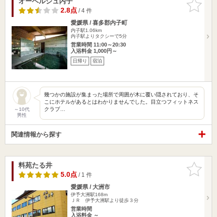
オーベルジュ内子
お気に入
りに追加
2.8点
/ 4 件
愛媛県 / 喜多郡内子町
内子駅1.06km
内子駅よりタクシーで5分
営業時間 11:00～20:30
入浴料金 1,000円～
日帰り
宿泊
幾つかの施設が集まった場所で周囲が木に覆い隠されており、そ
こにホテルがあるとはわかりませんでした。目立つフィットネス
クラブ…
～10代
男性
関連情報から探す
料苑たる井
お気に入
りに追加
5.0点
/ 1 件
愛媛県 / 大洲市
伊予大洲駅168m
ＪＲ 伊予大洲駅より徒歩３分
営業時間
入浴料金 ～