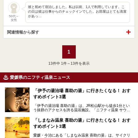
彼と初めて宿泊しました。私は以前、1人で利用しています。こ
の日は彼は仕事からのチェックインでした。お部屋はとても清潔
があっ…
50代～
女性
関連情報から探す
1
13
件中 1件～13件を表示
愛媛県のニフティ温泉ニュース
「伊予の湯治場 喜助の湯」に行きたくなる！ おす
すめポイント3選
「伊予の湯治場 喜助の湯」は、JR松山駅から徒歩1分とい
う抜群のアクセスを誇る温浴施設。「ニフティ温泉 サウナ
ランキング」で2年連続1位を獲得し、全国から多くのサウ
ナーが訪れる人気スポットです。天然温泉・サウナ・岩盤
「しまなみ温泉 喜助の湯」に行きたくなる！ おす
浴・食事・宿泊まで“癒しのすべて”がそろう人気施設の中で
すめポイント3選
も、特におすすめしたい3つのポイントについて厳選してお
届けします。読めばきっと、行きたくなること間違いなし！
愛媛・今治にある「しまなみ温泉 喜助の湯」は、サイクリ