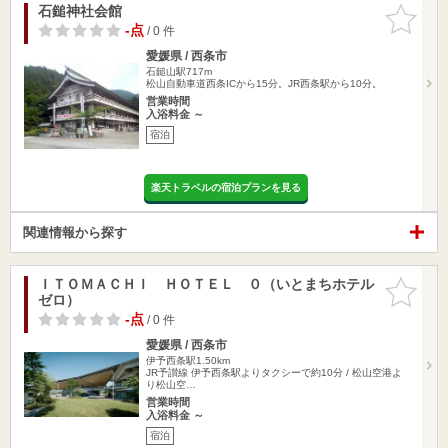
石鎚神社会館
お気に入
りに追加
-点
/ 0 件
愛媛県 / 西条市
石鎚山駅717m
松山自動車道西条ICから15分。JR西条駅から10分。
営業時間
入浴料金 ～
宿泊
楽天トラベルの宿泊プランを見る
関連情報から探す
ＩＴＯＭＡＣＨＩ ＨＯＴＥＬ ０（いとまちホテル
お気に入
ゼロ）
りに追加
-点
/ 0 件
愛媛県 / 西条市
伊予西条駅1.50km
JR予讃線 伊予西条駅よりタクシーで約10分 / 松山空港よ
り松山空…
営業時間
入浴料金 ～
宿泊