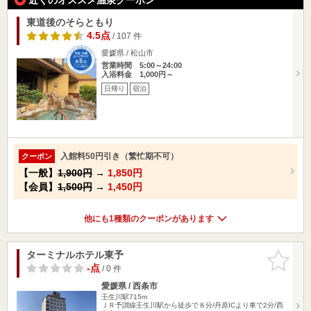
東道後のそらともり
4.5点
/ 107 件
愛媛県 / 松山市
営業時間 5:00～24:00
入浴料金 1,000円～
日帰り
宿泊
入館料50円引き（繁忙期不可）
クーポン
【一般】
1,900円
→
1,850円
【会員】
1,500円
→
1,450円
他にも1種類のクーポンがあります
ターミナルホテル東予
お気に入
りに追加
-点
/ 0 件
愛媛県 / 西条市
壬生川駅715m
ＪＲ予讃線壬生川駅から徒歩で８分/丹原ICより車で2分/西