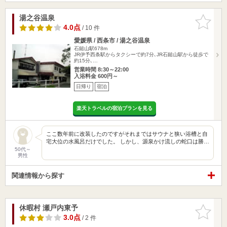
湯之谷温泉
お気に入
りに追加
4.0点
/ 10 件
愛媛県 / 西条市 / 湯之谷温泉
石鎚山駅678m
JR伊予西条駅からタクシーで約7分､JR石鎚山駅から徒歩で
約15分､…
営業時間 8:30～22:00
入浴料金 600円～
日帰り
宿泊
楽天トラベルの宿泊プランを見る
ここ数年前に改装したのですがそれまではサウナと狭い浴槽と自
宅大位の水風呂だけでした。 しかし、源泉かけ流しの蛇口は勝…
50代～
男性
関連情報から探す
休暇村 瀬戸内東予
お気に入
りに追加
3.0点
/ 2 件