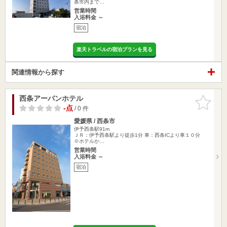
条市内まで…
営業時間
入浴料金 ～
宿泊
楽天トラベルの宿泊プランを見る
関連情報から探す
西条アーバンホテル
お気に入
りに追加
-点
/ 0 件
愛媛県 / 西条市
伊予西条駅91m
ＪＲ：伊予西条駅より徒歩1分 車：西条ICより車１０分
※ホテルか…
営業時間
入浴料金 ～
宿泊