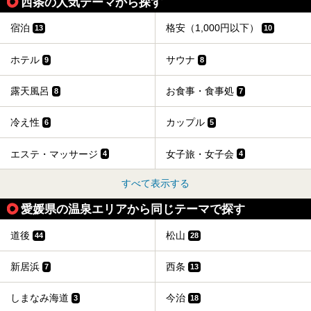
西条の人気テーマから探す
宿泊
格安（1,000円以下）
13
10
ホテル
サウナ
9
8
露天風呂
お食事・食事処
8
7
冷え性
カップル
6
5
エステ・マッサージ
女子旅・女子会
4
4
すべて表示する
愛媛県の温泉エリアから同じテーマで探す
道後
松山
44
28
新居浜
西条
7
13
しまなみ海道
今治
3
18