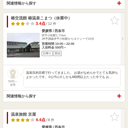
関連情報から探す
椿交流館 椿温泉こまつ（休業中）
お気に入
りに追加
3.4点
/ 12 件
愛媛県 / 西条市
伊予小松駅1.71km
JR予讃線伊予小松駅からタクシーで10分
営業時間 10:00～22:00
入浴料金 500円～
日帰り
宿泊
温泉目的目標で行ってきました。 お湯がなめらかでとても気持ち
よかったです。Ｏ(≧∇≦)Ｏしかも6時間以上たった今でも お…
50代～
女性
関連情報から探す
温泉旅館 京屋
お気に入
りに追加
4.4点
/ 8 件
愛媛県 / 西条市