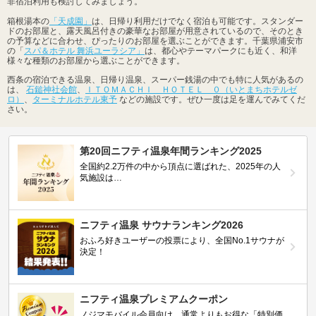
非宿泊利用も検討してみましょう。
箱根湯本の
「天成園」
は、日帰り利用だけでなく宿泊も可能です。スタンダー
ドのお部屋と、露天風呂付きの豪華なお部屋が用意されているので、そのとき
の予算などに合わせ、ぴったりのお部屋を選ぶことができます。千葉県浦安市
の「
スパ＆ホテル 舞浜ユーラシア」
は、都心やテーマパークにも近く、和洋
様々な種類のお部屋から選ぶことができます。
西条の宿泊できる温泉、日帰り温泉、スーパー銭湯の中でも特に人気があるの
は、
石鎚神社会館
、
ＩＴＯＭＡＣＨＩ ＨＯＴＥＬ ０（いとまちホテルゼ
ロ）
、
ターミナルホテル東予
などの施設です。ぜひ一度は足を運んでみてくだ
さい。
第20回ニフティ温泉年間ランキング2025
全国約2.2万件の中から頂点に選ばれた、2025年の人
気施設は…
ニフティ温泉 サウナランキング2026
おふろ好きユーザーの投票により、全国No.1サウナが
決定！
ニフティ温泉プレミアムクーポン
ノジマモバイル会員向け 通常よりもお得な「特別価