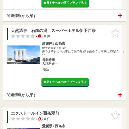
楽天トラベルの宿泊プランを見る
関連情報から探す
天然温泉 石鎚の湯 スーパーホテル伊予西条
お気に入
りに追加
-点
/ 0 件
愛媛県 / 西条市
伊予西条駅1.88km
伊予西条駅よりお車にて約７分 伊予西条ICより車にて約15
分
営業時間
入浴料金 ～
宿泊
楽天トラベルの宿泊プランを見る
関連情報から探す
エクストールイン西条駅前
お気に入
りに追加
-点
/ 0 件
愛媛県 / 西条市