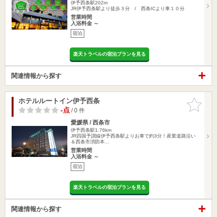
伊予西条駅202m
JR伊予西条駅より徒歩３分 / 西条ICより車１０分
営業時間
入浴料金 ～
宿泊
楽天トラベルの宿泊プランを見る
関連情報から探す
ホテルルートイン伊予西条
お気に入
りに追加
-点
/ 0 件
愛媛県 / 西条市
伊予西条駅1.76km
JR四国予讃線伊予西条駅よりお車で約3分！産業道路沿い
＆西条市消防本…
営業時間
入浴料金 ～
宿泊
楽天トラベルの宿泊プランを見る
関連情報から探す