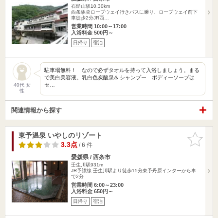
石鎚山駅10.30km
西条駅発ロープウェイ行きバスに乗り、ロープウェイ前下
車徒歩2分JR西…
営業時間 10:00～17:00
入浴料金 500円～
日帰り
宿泊
駐車場無料！ なので必ずタオルを持って入浴しましょう。まる
で美白美容液。乳白色炭酸泉♨️ シャンプー ボディーソープは
セ…
40代 女
性
関連情報から探す
東予温泉 いやしのリゾート
お気に入
りに追加
3.3点
/ 6 件
愛媛県 / 西条市
壬生川駅931m
JR予讃線 壬生川駅より徒歩15分東予丹原インターから車
で2分
営業時間 6:00～23:00
入浴料金 650円～
日帰り
宿泊