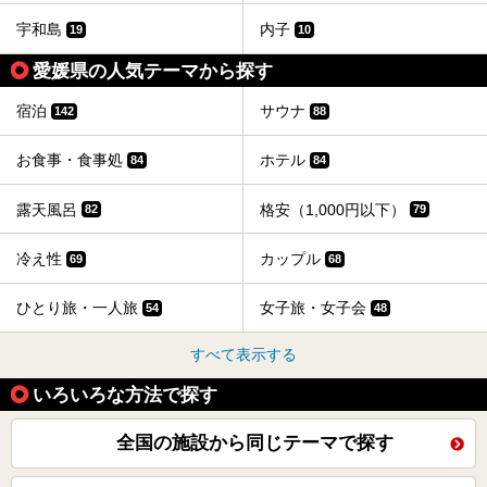
宇和島
内子
19
10
愛媛県の人気テーマから探す
宿泊
サウナ
142
88
お食事・食事処
ホテル
84
84
露天風呂
格安（1,000円以下）
82
79
冷え性
カップル
69
68
ひとり旅・一人旅
女子旅・女子会
54
48
すべて表示する
いろいろな方法で探す
全国の施設から同じテーマで探す