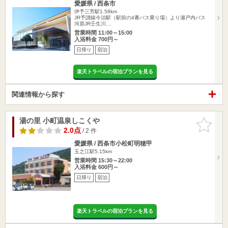
愛媛県 / 西条市
伊予三芳駅1.58km
JR予讃線今治駅（駅前の4番バス乗り場）より瀬戸内バス
河原JR壬生川…
営業時間 11:00～15:00
入浴料金 700円～
日帰り
宿泊
楽天トラベルの宿泊プランを見る
関連情報から探す
湯の里 小町温泉しこくや
お気に入
りに追加
2.0点
/ 2 件
愛媛県 / 西条市小松町明穂甲
玉之江駅5.15km
営業時間 15:30～22:00
入浴料金 600円～
日帰り
宿泊
楽天トラベルの宿泊プランを見る