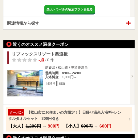
楽天トラベルの宿泊プランを見る
関連情報から探す
近くのオススメ温泉クーポン
リブマックスリゾート奥道後
-点
/ 0 件
愛媛県 / 松山市 / 奥道後温泉
営業時間 8:00～24:00
入浴料金 1,000円～
日帰り
宿泊
【松山市にお住まいの方限定！】日帰り温泉入浴料+レン
クーポン
タルタオルセット 300円引き
【大人】
1,200円
→
900円
【小人】
900円
→
600円
近くのオススメ温泉クーポン