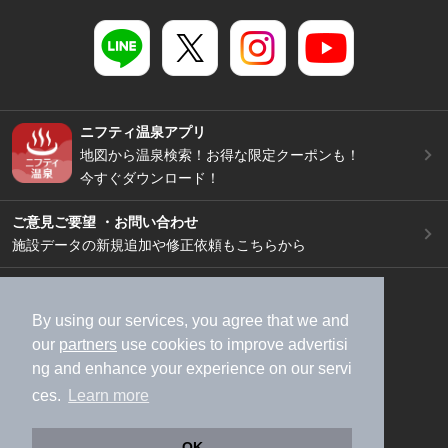
ニフティ温泉アプリ
地図から温泉検索！お得な限定クーポンも！
今すぐダウンロード！
ご意見ご要望 ・お問い合わせ
施設データの新規追加や修正依頼もこちらから
スマートフォン
/
PC
加盟店募集（資料請求）
広告出稿のご案内
By using our services, you agree that we and
our
partners
use cookies to improve advertisi
利用規約
ライフスタイルMEMBERS+規約
ng and enhance your experience on our servi
特定商取引法に基づく表記
ヘルプ
採用情報
ces.
Learn more
運営会社
個人情報保護ポリシー
©NIFTY Lifestyle Co., Ltd.
OK