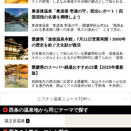
ストの聖地・しまなみ海道の今治側の拠点として知られる人
気の温泉施設。「日本一サイクリストが集まる温泉」とも呼
ばれていて、自転車ロッカーや工具、給水サービスなど、旅
奥道後温泉「奥道後 壱湯の守」宿泊レポート！四
人に嬉しい工夫がたっぷり。お風呂は内湯から半露天、サウ
国屈指の名湯を満喫しよう
ナまで種類豊富で広々空間。泉質も温度もバリエーション豊
かで、湯めぐり感覚で楽しめちゃいます。
奥道後温泉「奥道後 壱湯の守」(愛媛県松山市)は、“風情あ
ふれる奥道後に随一の名湯・美人の湯あり”、とまで言われ
る四国屈指の名湯です。最も有名なのが、西日本最大級の大
今回は人気のこの施設の中でも、特におすすめしたい3つの
露天風呂。日々の生活から隔離された非日常感を味わえま
ポイントについて厳選してお届けします。読めばきっと、行
愛媛県「道後温泉本館」7月11日営業再開！3000年
す。
きたくなること間違いなし！
の歴史を紡ぐ文化財が復活
日帰り入浴も可能ですが、宿泊してじっくり楽しむのがベス
日本最古の湯として知られている愛媛県松山市・道後温泉。
ト。今回はニフティ温泉ライターである筆者自ら宿泊し、名
そのシンボルともいえるのが明治時代に建てられた「道後温
物の大露天風呂「翠明の湯」の全浴槽をご紹介。また、パブ
泉本館」です。平成31年1月から約5年半にわたって行って
リックスペース・貸切露天風呂・客室・食事など、多角的に
いた保存修理工事が終わり、いよいよ2024年7月11日から
その魅力をご紹介します！
愛媛県のスーパー銭湯おすすめ15選【2025年最新
全館営業再開となります。
版】
四国地方の西北側に位置する愛媛県。北は大小の島々が点在
する瀬戸内海、西はリアス式海岸が続く宇和海、中央部には
西日本最高峰の石鎚山とその連山に囲まれたバラエティ豊か
な自然と、温暖な気候が魅力の県です。
日本最古の温泉といわれる道後温泉を筆頭に、多くの温泉が
ニフティ温泉ニュースTOPへ
ある愛媛県は、スーパー銭湯も豊富です。中には、中四国地
方を代表する人気の施設も。今回は、愛媛県の誇るスーパー
西条の温泉地から同じテーマで探す
銭湯をピックアップしました。
湯之谷温泉
1