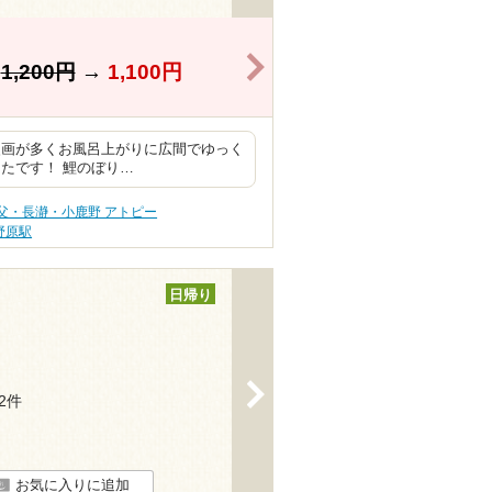
>
】
1,200円
→
1,100円
漫画が多くお風呂上がりに広間でゆっく
たです！ 鯉のぼり…
父・長瀞・小鹿野 アトピー
野原駅
日帰り
>
82件
お気に入りに追加