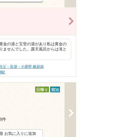
>
黄金の湯と宝登の湯があり私は黄金の
りませんでした。露天風呂からは滝と
秩父・長瀞・小鹿野 糖尿病
瀞駅
日帰り
宿泊
>
18件
お気に入りに追加