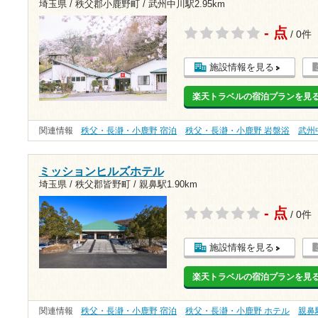
埼玉県 / 秩父郡小鹿野町 /
武州中川駅2.95km
- 点
/ 0件
施設情報を見る
楽天トラベルの宿泊プランを見
関連情報
秩父・長瀞・小鹿野 宿泊
秩父・長瀞・小鹿野 岩盤浴
武州
ミッションヒルズホテル
埼玉県 / 秩父郡皆野町 /
親鼻駅1.90km
- 点
/ 0件
施設情報を見る
楽天トラベルの宿泊プランを見
関連情報
秩父・長瀞・小鹿野 宿泊
秩父・長瀞・小鹿野 ホテル
親鼻