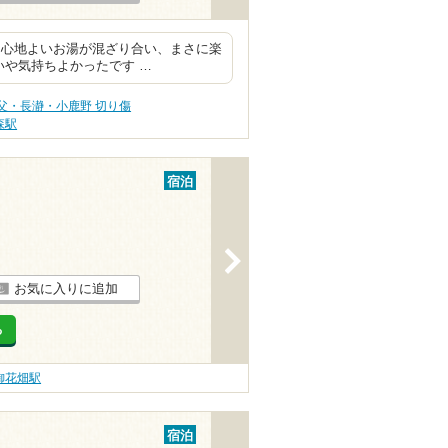
、心地よいお湯が混ざり合い、まさに楽
いや気持ちよかったです …
父・長瀞・小鹿野 切り傷
森駅
宿泊
>
お気に入りに追加
る
御花畑駅
宿泊