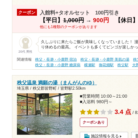
入館料+タオルセット 100円引き
クーポン
【平日】
1,000円
→
900円
【休日
他にも1種類のクーポンがあります
久しぶりに来たらご飯が美味しくなっていました！ 
り休めるの最高。 イベントも多くてビンゴが楽しかっ
20代 男性
関連情報
秩父・長瀞・小鹿野 宿泊
秩父・長瀞・小鹿野 美肌の湯
秩
秩父・長瀞・小鹿野 糖尿病
横瀬駅
御花畑駅
秩父駅
大
秩父温泉 満願の湯（まんがんのゆ）
埼玉県 / 秩父郡皆野町 /
皆野駅2.50km
■営業時間 10:00～21:00
■入浴料 980円～
3.4 点
/ 
クーポンあり
施設情報を見る