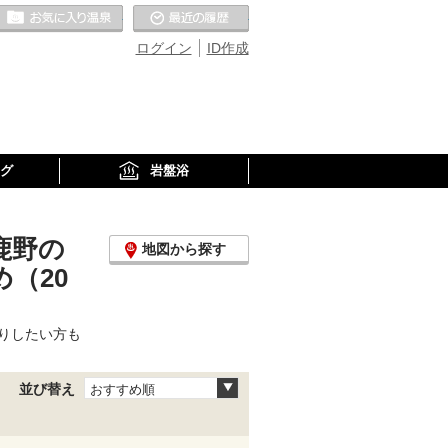
お気に入りの温泉
最近の履歴
ログイン
ID作成
グ
岩盤浴
鹿野の
地図から探す
（20
りしたい方も
並び替え
おすすめ順