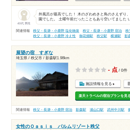
外風呂が最高でした！ 木のざわめきと鳥のさえずり
園でした。 土曜午前だったこともあり空いてました 
40代 男性
関連情報
秩父・長瀞・小鹿野 塩化物泉
秩父・長瀞・小鹿野 宿泊
秩
秩父・長瀞・小鹿野 冷え性
御花畑駅
秩父駅
横瀬駅
影
展望の宿 すぎな
埼玉県 / 秩父市 /
影森駅1.98km
- 点
/ 0件
施設情報を見る
楽天トラベルの宿泊プランを見
関連情報
秩父・長瀞・小鹿野 宿泊
影森駅
浦山口駅
武州中川駅
女性のＯａｓｉｓ パルムリゾート秩父