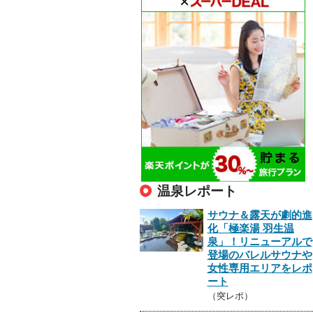
温泉レポート
サウナ＆露天が劇的進
化「極楽湯 羽生温
泉」！リニューアルで
登場のバレルサウナや
女性専用エリアをレポ
ート
（突レポ）