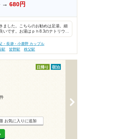
円
→
680円
きました。こちらのお勧めは足湯。細
いです。お湯はｐｈ8.3のナトリウ…
父・長瀞・小鹿野 カップル
谷駅
皆野駅
秩父駅
日帰り
宿泊
3件
>
お気に入りに追加
る