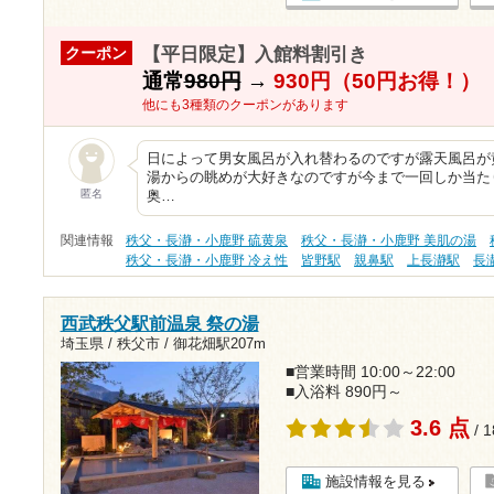
【平日限定】入館料割引き
クーポン
通常
980円
→
930円（50円お得！）
他にも3種類のクーポンがあります
日によって男女風呂が入れ替わるのですが露天風呂が
湯からの眺めが大好きなのですが今まで一回しか当た
匿名
奥…
関連情報
秩父・長瀞・小鹿野 硫黄泉
秩父・長瀞・小鹿野 美肌の湯
秩父・長瀞・小鹿野 冷え性
皆野駅
親鼻駅
上長瀞駅
長
西武秩父駅前温泉 祭の湯
埼玉県 / 秩父市 /
御花畑駅207m
■営業時間 10:00～22:00
■入浴料 890円～
3.6 点
/ 
施設情報を見る