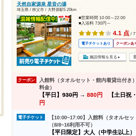
天然自家源泉 星音の湯
埼玉県 / 秩父市 /
大野原駅5.20km
■営業時間 10:00～22:00
■入浴料 730円～
4.1 点
/ 
電子チケットあり
クーポンあ
施設情報を見る
入館料（タオルセット・館内着貸出付き）5
クーポン
料金）
【平日】
930円
→
880円
【土日祝・
円
【10:00~17:00】入館料（タオル
電子チケット
（8/8~16利用不可）
【平日限定】大人（中学生以上