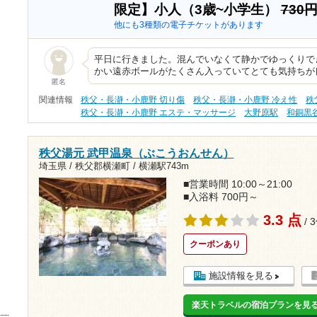
限定】小人（3歳~小学生）
730
他にも3種類の電子チケットがあります
平日に行きました。混んでいなくて静かでゆっくりで
かい遠赤ボールがたくさん入っていてとても気持ちが良
匿名
関連情報
秩父・長瀞・小鹿野 切り傷
秩父・長瀞・小鹿野 冷え性
秩
秩父・長瀞・小鹿野 エステ・マッサージ
大野原駅
和銅黒
秩父湯元 武甲温泉（ぶこうおんせん）
埼玉県 / 秩父郡横瀬町 /
横瀬駅743m
■営業時間 10:00～21:00
■入浴料 700円～
3.3 点
/ 
クーポンあり
施設情報を見る
楽天トラベルの宿泊プランを見