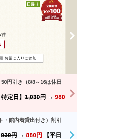
日帰り
>
77件
り
お気に入りに追加
0円引き（8/8～16は休日
>
特定日】
1,030円
→
980
セット・館内着貸出付き）割引
）
930円
→
880円
【平日
>