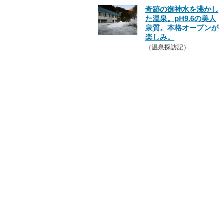
奇跡の御神水を沸かし
た温泉。pH9.6の美人
泉質。本格オープンが
楽しみ。
（温泉探訪記）