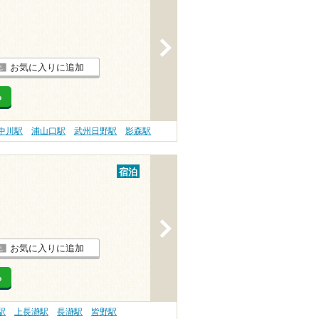
>
お気に入りに追加
る
中川駅
浦山口駅
武州日野駅
影森駅
宿泊
>
お気に入りに追加
る
駅
上長瀞駅
長瀞駅
皆野駅