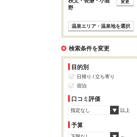
秩父・長瀞・小鹿
変更
野
温泉エリア・温泉地を選択
検索条件を変更
目的別
日帰り / 立ち寄り
宿泊
口コミ評価
指定なし
以上
予算
下限なし
～