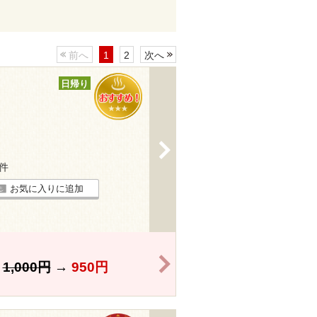
前へ
1
2
次へ
日帰り
>
5件
お気に入りに追加
>
】
1,000円
→
950円