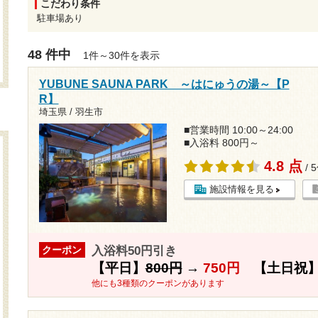
こだわり条件
駐車場あり
48 件中
1件～30件を表示
YUBUNE SAUNA PARK ～はにゅうの湯～【P
R】
埼玉県 / 羽生市
■営業時間 10:00～24:00
■入浴料 800円～
4.8 点
/ 
施設情報を見る
入浴料50円引き
クーポン
【平日】
800円
→
750円
【土日祝
他にも3種類のクーポンがあります