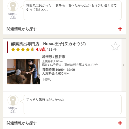
雰囲気は良かった！ 食事も、食べたかったが もう少し遅くまで
やって欲しい…
50代～
女性
関連情報から探す
酵素風呂専門店 Nuca-王子(ヌカオウジ)
お気に入
りに追加
4.8点
/ 11 件
埼玉県 / 熊谷市
上熊谷駅1.60km
県道341号経由、高崎線熊谷駅より車で7分
営業時間 10:00～19:00
入浴料金 4,630円～
日帰り
すっきり気持ちがよかった
50代～
女性
関連情報から探す