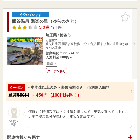
お気に入
今空いています
りに追加
熊谷温泉 湯楽の里（ゆらのさと）
3.9点
/ 94 件
埼玉県 / 熊谷市
石原駅238m
秩父鉄道石原駅より徒歩10分JR熊谷駅より市内循環ゆうゆ
うバス乗車、…
営業時間 9:00～24:00
入浴料金 880円～
日帰り
クーポンあり
＜中学生以上のみ＞岩盤浴割引き ※別途入館料
クーポン
通常
550円
→
450円（100円お得！）
何時も２時間程度ゆっくり湯を楽しんで、英気を養っています。
近場で温泉気分が味わえ、重宝な施設です。
50代～
男性
関連情報から探す