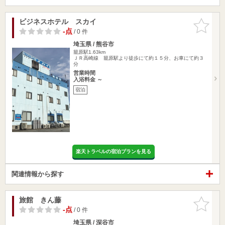
ビジネスホテル スカイ
お気に入
りに追加
-点
/ 0 件
埼玉県 / 熊谷市
籠原駅1.63km
ＪＲ高崎線 籠原駅より徒歩にて約１５分、お車にて約３
分
営業時間
入浴料金 ～
宿泊
楽天トラベルの宿泊プランを見る
関連情報から探す
旅館 きん藤
お気に入
りに追加
-点
/ 0 件
埼玉県 / 深谷市