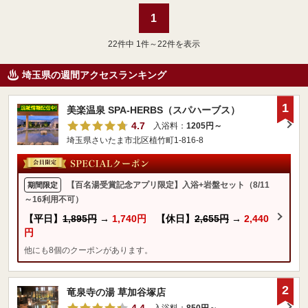
1
22
件中 1件～22件を表示
埼玉県の週間アクセスランキング
1
美楽温泉 SPA-HERBS（スパハーブス）
4.7
入浴料：
1205円～
埼玉県さいたま市北区植竹町1-816-8
【百名湯受賞記念アプリ限定】入浴+岩盤セット（8/11
期間限定
～16利用不可）
【平日】
1,895円
→
1,740円
【休日】
2,655円
→
2,440
円
他にも8個のクーポンがあります。
2
竜泉寺の湯 草加谷塚店
4.4
入浴料：
850円～