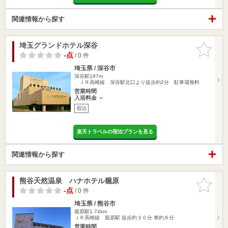
関連情報から探す
埼玉グランドホテル深谷
お気に入
りに追加
-点
/ 0 件
埼玉県 / 深谷市
深谷駅197m
ＪＲ高崎線 深谷駅北口より徒歩約2分 駐車場無料
営業時間
入浴料金 ～
宿泊
楽天トラベルの宿泊プランを見る
関連情報から探す
熊谷天然温泉 ハナホテル籠原
お気に入
りに追加
-点
/ 0 件
埼玉県 / 熊谷市
籠原駅1.74km
ＪＲ高崎線 籠原駅 徒歩約３０分 車約８分
営業時間