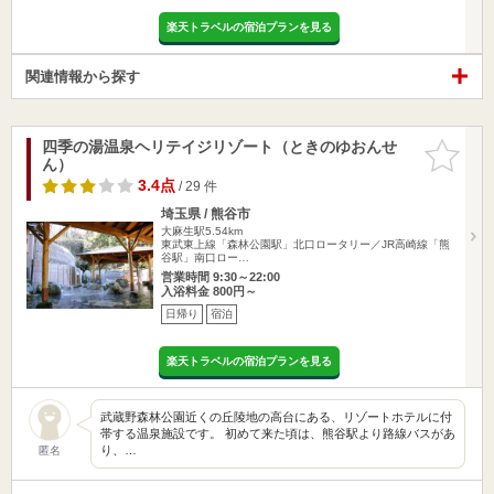
楽天トラベルの宿泊プランを見る
関連情報から探す
四季の湯温泉ヘリテイジリゾート（ときのゆおんせ
お気に入
ん）
りに追加
3.4点
/ 29 件
埼玉県 / 熊谷市
大麻生駅5.54km
東武東上線「森林公園駅」北口ロータリー／JR高崎線「熊
谷駅」南口ロー…
営業時間 9:30～22:00
入浴料金 800円～
日帰り
宿泊
楽天トラベルの宿泊プランを見る
武蔵野森林公園近くの丘陵地の高台にある、リゾートホテルに付
帯する温泉施設です。 初めて来た頃は、熊谷駅より路線バスがあ
り、…
匿名