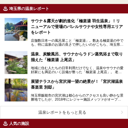
埼玉県の温泉レポート
サウナ＆露天が劇的進化「極楽湯 羽生温泉」！リ
ニューアルで登場のバレルサウナや女性専用エリア
をレポート
店舗数日本一の風呂屋こと「極楽湯」。数ある極楽湯の中で
も、特に温泉のお湯の良さで押したいのがこちら、埼玉県羽
生市の「極楽湯 羽生温泉」。 2026年6月2…
温泉、炭酸風呂、サウナからラドン蒸気浴まで取り
揃えた「極楽湯 上尾店」
地域に住む人たちの日常利用だけでなく、温泉やサウナの愛
好家にも満足のいく設備が整った「極楽湯 上尾店」。 老若
男女、多くの利用者で賑わうこちらの施設の魅力をた…
展望テラスから宮沢湖一望の絶景が！「宮沢湖温泉
喜楽里 別邸」
埼玉県飯能市の宮沢湖は都心からのアクセスも良い静かな景
勝地でしたが、2018年にレジャー施設メッツァがオープ
ン。さらに2019年にはメッツァ内にムーミンバレーパ…
温泉レポートをもっと見る
人気の施設