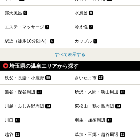
露天風呂
水風呂
9
9
エステ・マッサージ
冷え性
7
7
駅近（徒歩10分以内）
カップル
6
5
すべて表示する
埼玉県の温泉エリアから探す
秩父・長瀞・小鹿野
さいたま市
59
27
熊谷・深谷周辺
所沢・入間・狭山周辺
22
15
川越・ふじみ野周辺
東松山・鶴ヶ島周辺
14
14
川口
羽生・加須周辺
13
13
越谷
草加・三郷・越谷周辺
13
13