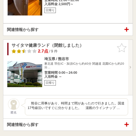
入浴料金 2,500円～
日帰り
関連情報から探す
サイタマ健康ランド（閉館しました）
お気に入
りに追加
2.7点
/ 9 件
埼玉県 / 熊谷市
東北道 羽生IC・加須ICから約40分 関越道 花園ICから約20
分…
営業時間 0:00～24:00
入浴料金 ～
日帰り
熊谷に用事があり、時間まで間があったので行きました。国道
17号線沿いですぐに分かりました。 湯殿のラインナップ …
匿名
関連情報から探す