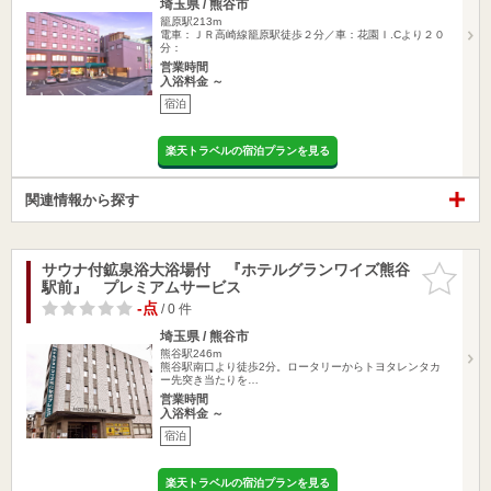
埼玉県 / 熊谷市
籠原駅213m
電車：ＪＲ高崎線籠原駅徒歩２分／車：花園Ｉ.Cより２０
分：
営業時間
入浴料金 ～
宿泊
楽天トラベルの宿泊プランを見る
関連情報から探す
サウナ付鉱泉浴大浴場付 『ホテルグランワイズ熊谷
お気に入
駅前』 プレミアムサービス
りに追加
-点
/ 0 件
埼玉県 / 熊谷市
熊谷駅246m
熊谷駅南口より徒歩2分。ロータリーからトヨタレンタカ
ー先突き当たりを…
営業時間
入浴料金 ～
宿泊
楽天トラベルの宿泊プランを見る