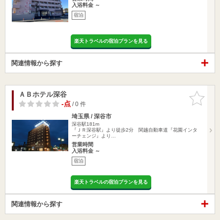
入浴料金 ～
宿泊
楽天トラベルの宿泊プランを見る
関連情報から探す
ＡＢホテル深谷
お気に入
りに追加
-点
/ 0 件
埼玉県 / 深谷市
深谷駅181m
『ＪＲ深谷駅』より徒歩2分 関越自動車道『花園インタ
ーチェンジ』より…
営業時間
入浴料金 ～
宿泊
楽天トラベルの宿泊プランを見る
関連情報から探す