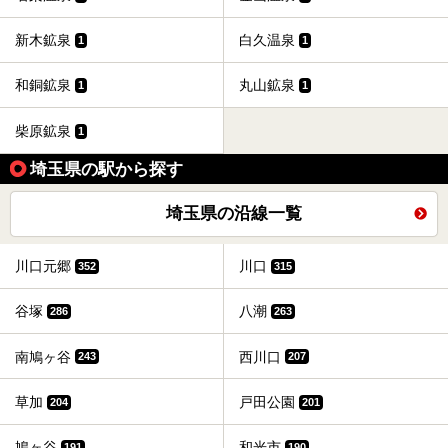
新木鉱泉
白久温泉
1
1
和銅鉱泉
丸山鉱泉
1
1
柴原鉱泉
1
埼玉県の駅から探す
埼玉県の沿線一覧
川口元郷
川口
352
315
谷塚
八潮
286
263
南鳩ヶ谷
西川口
243
207
草加
戸田公園
204
201
鳩ヶ谷
和光市
191
190