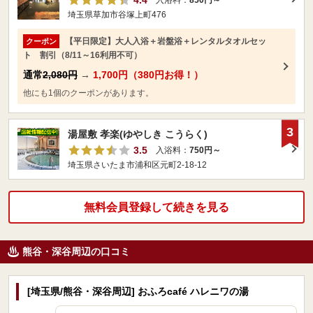
埼玉県草加市谷塚上町476
【平日限定】大人入浴＋岩盤浴＋レンタルタオルセッ
クーポン
ト 割引（8/11～16利用不可）
通常
2,080円
→
1,700円（380円お得！）
他にも1個のクーポンがあります。
3
湯屋敷 孝楽(ゆやしき こうらく)
3.5
入浴料：
750円～
埼玉県さいたま市浦和区元町2-18-12
無料会員登録して続きを見る
熊谷・深谷周辺の口コミ
[埼玉県/熊谷・深谷周辺] おふろcafé ハレニワの湯