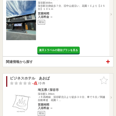
深谷駅468m
深谷駅北側徒歩７分、旧中山道沿い、花園ＩＣより【２５
分】１０ｋｍ
営業時間
入浴料金 ～
宿泊
楽天トラベルの宿泊プランを見る
関連情報から探す
ビジネスホテル あおば
お気に入
りに追加
-点
/ 0 件
埼玉県 / 深谷市
深谷駅1.36km
ＪＲ高崎線 深谷駅北口より徒歩３０分、車で５分／関越
自動車道 花園Ｉ…
営業時間
入浴料金 ～
宿泊