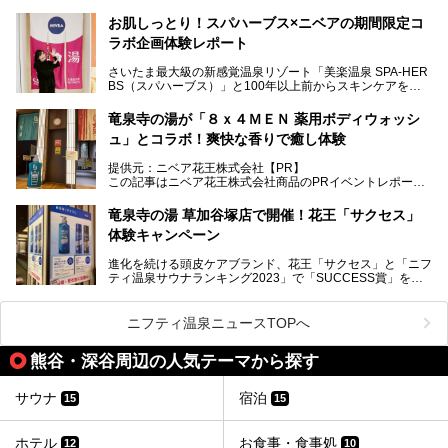
オープン！
お肌しっとり！スパハーブス×ニベアの期間限定コ
今年の4月1日から楽久屋グループの一員となった「湯舞音
ラボ企画体験レポート
（ユブネ）」が新ブランド「YUBUNE SAUNA PARK」を立
ち上げました。
さいたま最大級の新感覚温泉リゾート「美楽温泉 SPA-HER
湯舞音らしいサウナにこだわった遊び心満点の"銭湯×屋外サ
BS（スパハーブス）」と100年以上前からスキンケアを考
ウナ"施設で、男女別のお風呂のほか、水着やサウナ着で楽
案してきた「ニベア」が、期間限定でコラボ企画を開催中。
しめる男女共用屋外サウナや飲食できるととのいスペースな
読者モデルやインスタグラマーとして活躍している、美容＆
ど、ユニークなポイントがいっぱい！
竜泉寺の湯が「８ｘ４ＭＥＮ 薬用ボディウォッシ
スパ大好きの畑瀬愛さんと取材してきました。
オープン前取材に行ってきましたので、早速どこより詳しく
ュ」とコラボ！爽快な香りで癒し体験
紹介しちゃいます！
───
提供元：ニベア花王株式会社【PR】
提供元：ニベア花王株式会社【PR】
この記事はニベア花王株式会社商品のPRイベントレポート
この記事はニベア花王株式会社商品のPRイベントレポート
記事です。
記事です。
竜泉寺の湯 草加谷塚店で開催！花王「サクセス」
ーーー
体験キャンペーン
注目のボディウォッシュアイテム「８ｘ４ＭＥＮ 薬用ボデ
ィウォッシュ」と「ニフティ温泉年間ランキング2021」で
進化を続ける頭皮ケアブランド、花王「サクセス」と「ニフ
全国総合2位にランクインした人気温浴施設「竜泉寺の湯 草
ティ温泉サウナランキング2023」で「SUCCESS賞」を獲
加谷塚店」がコラボイベントを期間限定で開催中ということ
得した人気温浴施設「竜泉寺の湯 草加谷塚店」がコラボイ
で早速訪問！
ベントを開催。
気になるその内容をチェックしてきました！
ニフティ温泉ニュースTOPへ
早速訪問し、気になるその内容を取材してきました！
熊谷・深谷周辺の人気テーマから探す
───
提供元：花王株式会社【PR】
この記事は花王株式会社商品のPRイベントレポート記事で
サウナ
宿泊
15
15
す。
ホテル
お食事・食事処
12
10