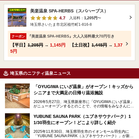
美楽温泉 SPA-HERBS（スパハーブス）
4.7
入浴料：
1,205円
〜
埼玉県さいたま市北区植竹町1-816-8
『美楽温泉 SPA-HERBS』大人入浴料最大70円引き
クーポン
【平日】
1,205円
→
1,145円
【土日祝】
1,445円
→
1,37
5円
埼玉県のニフティ温泉ニュース
「OYUGIWA にいざ温泉」がオープン！キッズから
シニアまで大満足の日帰り温浴施設
2026年5月27日、埼玉県新座市に「OYUGIWA にいざ温泉」
がニューオープンするとのことで、その情報をみなさんにい
ち早くお伝えしようとひと足お先に取材訪問。
YUBUNE SAUNA PARK（ユブネサウナパーク）1
メインとなる黒湯の天然温泉や本格的なサウナをはじめ、4
1/30羽生にオープン！どこより詳しく紹介
種類のリラックスルームやお食事処、他施設とは一線を画す
キッズコーナーなど、施設の隅々までたっぷりとチェックし
2025年11月30日、埼玉県羽生市のイオンモール羽生内に
てきました！
「YUBUNE SAUNA PARK（ユブネサウナパーク）」が新規