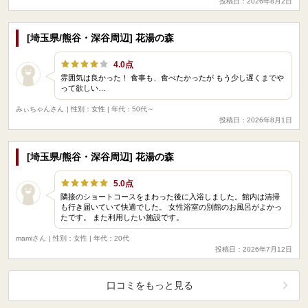
投稿日：2026年8月2日
[埼玉県/熊谷・深谷周辺] 花湯の森
4.0点
雰囲気は良かった！ 食事も、食べたかったが もう少し遅くまでや
って欲しい…
みぃちゃんさん
| 性別：女性 | 年代：50代～
投稿日：2026年8月1日
[埼玉県/熊谷・深谷周辺] 花湯の森
5.0点
隣接のショートコースをまわった後に入浴しました。館内は清掃
も行き届いていて快適でした。 女性浴室の別館のお風呂がよかっ
たです。 また利用したい施設です。
mamiさん
| 性別：女性 | 年代：20代
投稿日：2026年7月12日
口コミをもっと見る