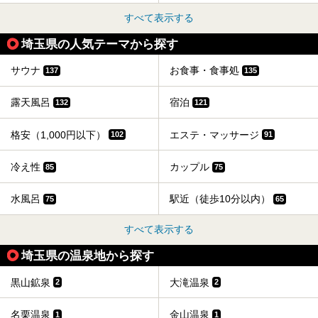
すべて表示する
埼玉県の人気テーマから探す
サウナ
お食事・食事処
137
135
露天風呂
宿泊
132
121
格安（1,000円以下）
エステ・マッサージ
102
91
冷え性
カップル
85
75
水風呂
駅近（徒歩10分以内）
75
65
すべて表示する
埼玉県の温泉地から探す
黒山鉱泉
大滝温泉
2
2
名栗温泉
金山温泉
1
1