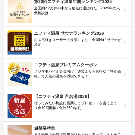
第20回ニフティ温泉年間ランキング2025
全国約2.2万件の中から頂点に選ばれた、2025年の人
気施設は…
ニフティ温泉 サウナランキング2026
おふろ好きユーザーの投票により、全国No.1サウナが
決定！
ニフティ温泉プレミアムクーポン
ノジマモバイル会員向け 通常よりもお得な「特別価
格」で人気の温泉を満喫できる！
【ニフティ温泉 百名湯2026】
行ってみたい施設に投票してプレゼントを当てよう！
（全10回開催 / 合計260名様）
岩盤浴特集
日本全国の岩盤浴情報だけをピックアップ。まとめて