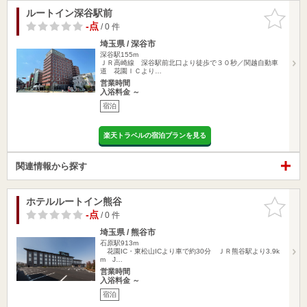
ルートイン深谷駅前
お気に入
りに追加
-点
/ 0 件
埼玉県 / 深谷市
深谷駅155m
ＪＲ高崎線 深谷駅前北口より徒歩で３０秒／関越自動車
道 花園ＩＣより…
営業時間
入浴料金 ～
宿泊
楽天トラベルの宿泊プランを見る
関連情報から探す
ホテルルートイン熊谷
お気に入
りに追加
-点
/ 0 件
埼玉県 / 熊谷市
石原駅913m
花園IC・東松山ICより車で約30分 ＪＲ熊谷駅より3.9k
m J…
営業時間
入浴料金 ～
宿泊