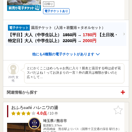
日帰り
電子チケットあり
温活チケット（入浴＋岩盤浴＋タオルセット）
電子チケット
【平日】大人（中学生以上）
1950円
→
1780円
【土日祝・
特定日】大人（中学生以上）
2200円
→
2000円
他にも4種類の電子チケットがあります
とにかくここはめっちゃお気に入り！親友と温活する時は必ず花
スパだよね！ってお決まりの一言！外の露天は種類が多いのと
広々して…
20代 女
性
関連情報から探す
おふろcafé ハレニワの湯
お気に入
りに追加
4.0点
/ 10 件
埼玉県 / 熊谷市
籠原駅1.37km
JR高崎線 熊谷駅よりバス（国際十王交通の深谷 駅行き）