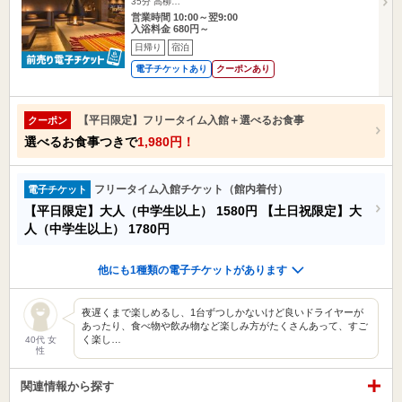
35分 高柳…
営業時間 10:00～翌9:00
入浴料金 680円～
日帰り
宿泊
電子チケットあり
クーポンあり
【平日限定】フリータイム入館＋選べるお食事
クーポン
選べるお食事つきで
1,980円！
フリータイム入館チケット（館内着付）
電子チケット
【平日限定】大人（中学生以上）
1580円
【土日祝限定】大
人（中学生以上）
1780円
他にも1種類の電子チケットがあります
夜遅くまで楽しめるし、1台ずつしかないけど良いドライヤーが
あったり、食べ物や飲み物など楽しみ方がたくさんあって、すご
く楽し…
40代 女
性
関連情報から探す