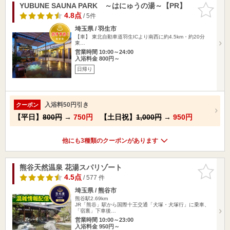
YUBUNE SAUNA PARK ～はにゅうの湯～【PR】
お気に入
りに追加
4.8点
/ 5件
埼玉県 / 羽生市
【車】 東北自動車道羽生ICより南西に約4.5km・約20分
東…
営業時間 10:00～24:00
入浴料金 800円～
日帰り
入浴料50円引き
クーポン
【平日】
800円
→
750円
【土日祝】
1,000円
→
950円
他にも3種類のクーポンがあります
熊谷天然温泉 花湯スパリゾート
お気に入
りに追加
4.5点
/ 577 件
埼玉県 / 熊谷市
熊谷駅2.69km
JR「熊谷」駅から国際十王交通「犬塚・犬塚行」に乗車、
「宿裏」下車後…
営業時間 10:00～23:00
入浴料金 950円～