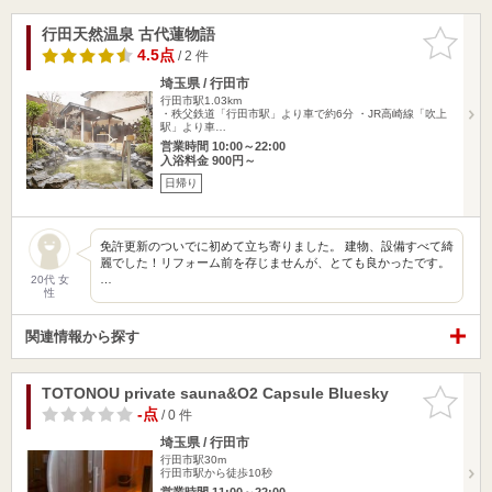
行田天然温泉 古代蓮物語
お気に入
りに追加
4.5点
/ 2 件
埼玉県 / 行田市
行田市駅1.03km
・秩父鉄道「行田市駅」より車で約6分 ・JR高崎線「吹上
駅」より車…
営業時間 10:00～22:00
入浴料金 900円～
日帰り
免許更新のついでに初めて立ち寄りました。 建物、設備すべて綺
麗でした！リフォーム前を存じませんが、とても良かったです。
…
20代 女
性
関連情報から探す
TOTONOU private sauna&O2 Capsule Bluesky
お気に入
りに追加
-点
/ 0 件
埼玉県 / 行田市
行田市駅30m
行田市駅から徒歩10秒
営業時間 11:00～22:00