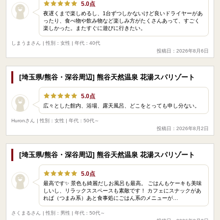
5.0点
夜遅くまで楽しめるし、1台ずつしかないけど良いドライヤーがあ
ったり、食べ物や飲み物など楽しみ方がたくさんあって、すごく
楽しかった。またすぐに遊びに行きたい。
しまうまさん
| 性別：女性 | 年代：40代
投稿日：2026年8月6日
[埼玉県/熊谷・深谷周辺] 熊谷天然温泉 花湯スパリゾート
5.0点
広々とした館内、浴場、露天風呂、どこをとっても申し分ない。
Huronさん
| 性別：女性 | 年代：50代～
投稿日：2026年8月2日
[埼玉県/熊谷・深谷周辺] 熊谷天然温泉 花湯スパリゾート
5.0点
最高です✨ 景色も綺麗だしお風呂も最高。 ごはんもケーキも美味
しいし、リラックススペースも素敵です！ カフェにスナックがあ
れば（つまみ系）あと食事処にごはん系のメニューが…
さくまるさん
| 性別：男性 | 年代：50代～