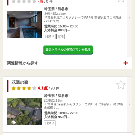
りに追加
-点
/ 0 件
埼玉県 / 熊谷市
上熊谷駅3.38km
JR熊谷駅北口よりタクシーで約13分 熊谷駅北口より路線
バスにて約…
営業時間 15:00～20:00
入浴料金 880円～
日帰り
宿泊
楽天トラベルの宿泊プランを見る
関連情報から探す
花湯の森
お気に入
りに追加
4.1点
/ 93 件
埼玉県 / 深谷市
武川駅2.11km
JR高崎線 深谷駅からタクシーで約15分『深谷駅』 発 深谷
市循環く…
営業時間 10:00～22:00
入浴料金 950円～
日帰り