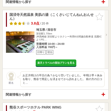
関連情報から探す
国済寺天然温泉 美肌の湯（こくさいじてんねんおんせ
お気に入
ん）
りに追加
3.8点
/ 20 件
埼玉県 / 深谷市
深谷駅1.70km
JR高崎線 深谷駅よりタクシー利用6分関越自動車道 花園IC
よりR1…
営業時間 10:00～24:00
入浴料金 700円～
日帰り
宿泊
楽天トラベルの宿泊プランを見る
お正月明けの平日の為？かなり空いていました。 年明け早々休み
を取り、熊谷で用足しを済ませてから訪れました。 前の方の口コ
ミ…
匿名
関連情報から探す
熊谷スポーツホテル PARK WING
お気に入