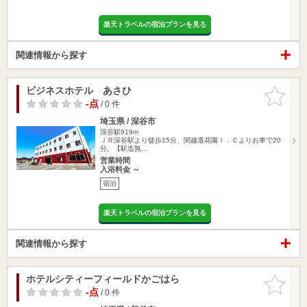
楽天トラベルの宿泊プランを見る
関連情報から探す
ビジネスホテル あさひ
お気に入
りに追加
-点
/ 0 件
埼玉県 / 深谷市
深谷駅919m
ＪＲ深谷駅より徒歩15分、関越道花園Ｉ．Ｃよりお車で20
分。【駅迄無…
営業時間
入浴料金 ～
宿泊
楽天トラベルの宿泊プランを見る
関連情報から探す
ホテルシティーフィールドかごはら
お気に入
りに追加
-点
/ 0 件