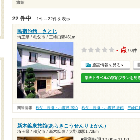
旅館
22 件中
1件～22件を表示
民宿旅館 さとじ
埼玉県 / 秩父市 /
三峰口駅461m
- 点
/ 0件
施設情報を見る
楽天トラベルの宿泊プランを見
関連情報
秩父・長瀞・小鹿野 宿泊
秩父・長瀞・小鹿野 旅館
三峰口
新木鉱泉旅館(あらきこうせんりょかん）
埼玉県 / 秩父市 / 新木鉱泉 /
大野原駅1.72km
■営業時間 12:00～21:00