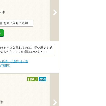
>
22件
お気に入りに追加
る
抜けると突如現れるのは、長い歴史を感
な知人からここのお湯はいいよと…
・長瀞・小鹿野 冷え性
御花畑駅
日帰り
宿泊
>
8件