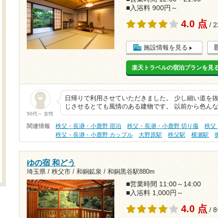
■入浴料 900円～
4.0 点
/ 
施設情報を見る
楽天トラベルの宿泊プランを見
日帰りで利用させていただきました。 少し細い道を
じさせるとても風情のある建物です。 以前から色ん
50代～ 女性
関連情報
秩父・長瀞・小鹿野 宿泊
秩父・長瀞・小鹿野 切り傷
秩父
秩父・長瀞・小鹿野 カップル
大野原駅
秩父駅
横瀬駅
ゆの宿 和どう
埼玉県 / 秩父市 / 和銅鉱泉 /
和銅黒谷駅880m
■営業時間 11:00～14:00
■入浴料 1,000円～
4.0 点
/ 