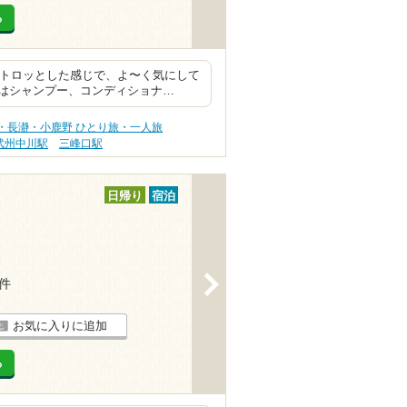
る
はトロッとした感じで、よ〜く気にして
はシャンプー、コンディショナ…
・長瀞・小鹿野 ひとり旅・一人旅
武州中川駅
三峰口駅
日帰り
宿泊
>
7件
お気に入りに追加
る