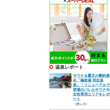
温泉レポート
サウナ＆露天が劇的進
化「極楽湯 羽生温
泉」！リニューアルで
登場のバレルサウナや
女性専用エリアをレポ
ート
（突レポ）