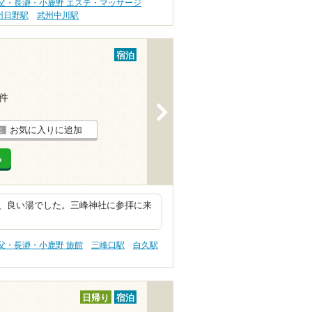
父・長瀞・小鹿野 エステ・マッサージ
州日野駅
武州中川駅
宿泊
7件
>
お気に入りに追加
る
、良い湯でした。三峰神社に参拝に来
父・長瀞・小鹿野 旅館
三峰口駅
白久駅
日帰り
宿泊