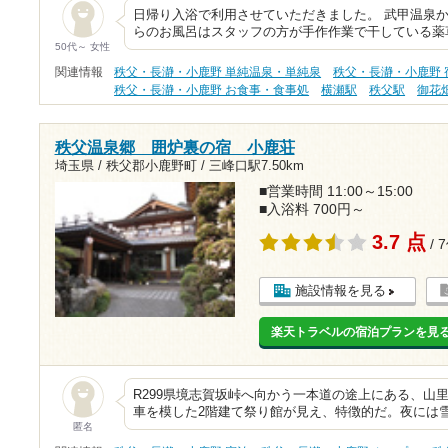
日帰り入浴で利用させていただきました。 武甲温泉
らのお風呂はスタッフの方が手作作業で干している薬
50代～ 女性
関連情報
秩父・長瀞・小鹿野 単純温泉・単純泉
秩父・長瀞・小鹿野 
秩父・長瀞・小鹿野 お食事・食事処
横瀬駅
秩父駅
御花
秩父温泉郷 囲炉裏の宿 小鹿荘
埼玉県 / 秩父郡小鹿野町 /
三峰口駅7.50km
■営業時間 11:00～15:00
■入浴料 700円～
3.7 点
/ 
施設情報を見る
楽天トラベルの宿泊プランを見
R299県境志賀坂峠へ向かう一本道の途上にある、山
車を模した2階建て祭り館が見え、特徴的だ。夜には
匿名