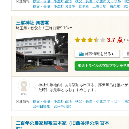
関連情報
秩父・長瀞・小鹿野 宿泊
秩父・長瀞・小鹿野 カップル
秩
秩父・長瀞・小鹿野 お食事・食事処
三峰口駅
白久駅
武
三峯神社 興雲閣
埼玉県 / 秩父市 /
三峰口駅5.75km
3.7 点
/ 
施設情報を見る
楽天トラベルの宿泊プランを見
神社の敷地内にあり宿泊も出来る。露天風呂は無いが
た時には是非ともおすすめします。
匿名
関連情報
秩父・長瀞・小鹿野 宿泊
秩父・長瀞・小鹿野 アトピー
秩
武州日野駅
武州中川駅
二百年の農家屋敷宮本家（旧西谷津の湯 宮本
荘）