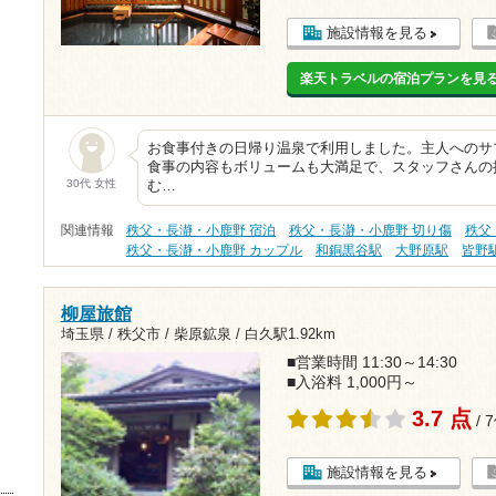
施設情報を見る
楽天トラベルの宿泊プランを見
お食事付きの日帰り温泉で利用しました。主人へのサ
食事の内容もボリュームも大満足で、スタッフさんの
30代 女性
む…
関連情報
秩父・長瀞・小鹿野 宿泊
秩父・長瀞・小鹿野 切り傷
秩父
秩父・長瀞・小鹿野 カップル
和銅黒谷駅
大野原駅
皆野
柳屋旅館
埼玉県 / 秩父市 / 柴原鉱泉 /
白久駅1.92km
■営業時間 11:30～14:30
■入浴料 1,000円～
3.7 点
/ 
施設情報を見る