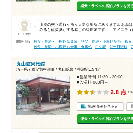
楽天トラベルの宿泊プランを見
山奥の交互通行が所々大変な場所にあります♨️ お湯
みると硫黄臭がする感じの冷鉱泉です。 アメニティ
40代 男性
関連情報
秩父・長瀞・小鹿野 硫黄泉
秩父・長瀞・小鹿野 宿泊
秩父
秩父・長瀞・小鹿野 お食事・食事処
白久駅
武州日野駅
丸山鉱泉旅館
埼玉県 / 秩父郡横瀬町 / 丸山鉱泉 /
横瀬駅1.57km
■営業時間 11:30～20:00
■入浴料 900円～
2.8 点
/ 
施設情報を見る
楽天トラベルの宿泊プランを見