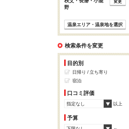
秩父・長瀞・小鹿
変更
野
温泉エリア・温泉地を選択
検索条件を変更
目的別
日帰り / 立ち寄り
宿泊
口コミ評価
指定なし
以上
予算
下限なし
～