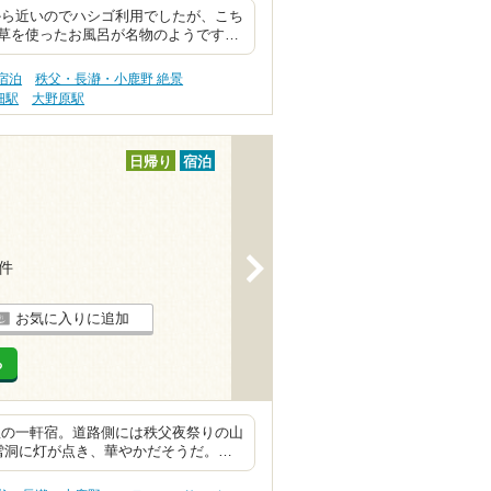
から近いのでハシゴ利用でしたが、こち
草を使ったお風呂が名物のようです…
宿泊
秩父・長瀞・小鹿野 絶景
畑駅
大野原駅
日帰り
宿泊
>
7件
お気に入りに追加
る
里の一軒宿。道路側には秩父夜祭りの山
雪洞に灯が点き、華やかだそうだ。…