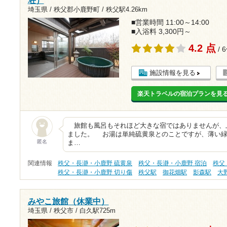
埼玉県 / 秩父郡小鹿野町 /
秩父駅4.26km
■営業時間 11:00～14:00
■入浴料 3,300円～
4.2 点
/ 
施設情報を見る
楽天トラベルの宿泊プランを見
旅館も風呂もそれほど大きな宿ではありませんが、
ました。 お湯は単純硫黄泉とのことですが、薄い緑
匿名
ま…
関連情報
秩父・長瀞・小鹿野 硫黄泉
秩父・長瀞・小鹿野 宿泊
秩父
秩父・長瀞・小鹿野 切り傷
秩父駅
御花畑駅
影森駅
大
みやこ旅館（休業中）
埼玉県 / 秩父市 /
白久駅725m