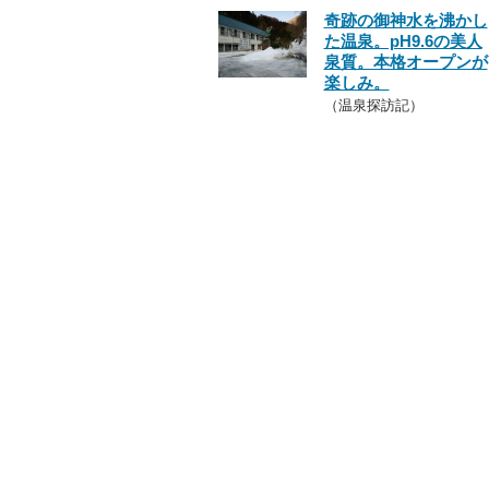
奇跡の御神水を沸かし
た温泉。pH9.6の美人
泉質。本格オープンが
楽しみ。
（温泉探訪記）