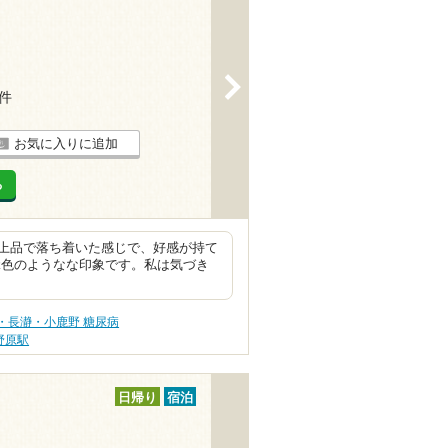
>
6件
お気に入りに追加
る
上品で落ち着いた感じで、好感が持て
色のようなな印象です。私は気づき
・長瀞・小鹿野 糖尿病
野原駅
日帰り
宿泊