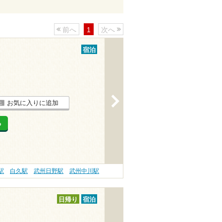
前へ
1
次へ
宿泊
>
お気に入りに追加
る
駅
白久駅
武州日野駅
武州中川駅
日帰り
宿泊