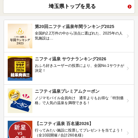
埼玉県トップを見る
第20回ニフティ温泉年間ランキング2025
全国約2.2万件の中から頂点に選ばれた、2025年の人
気施設は…
ニフティ温泉 サウナランキング2026
おふろ好きユーザーの投票により、全国No.1サウナが
決定！
ニフティ温泉プレミアムクーポン
ノジマモバイル会員向け 通常よりもお得な「特別価
格」で人気の温泉を満喫できる！
【ニフティ温泉 百名湯2026】
行ってみたい施設に投票してプレゼントを当てよう！
（全10回開催 / 合計260名様）