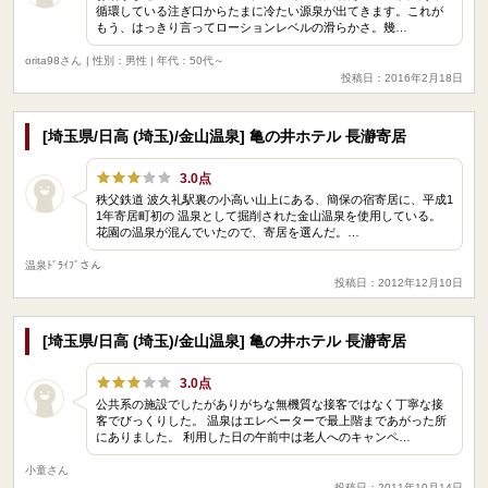
循環している注ぎ口からたまに冷たい源泉が出てきます。これが
もう、はっきり言ってローションレベルの滑らかさ。幾…
orita98さん
| 性別：男性 | 年代：50代～
投稿日：2016年2月18日
[埼玉県/日高 (埼玉)/金山温泉] 亀の井ホテル 長瀞寄居
3.0点
秩父鉄道 波久礼駅裏の小高い山上にある、簡保の宿寄居に、平成1
1年寄居町初の 温泉として掘削された金山温泉を使用している。
花園の温泉が混んでいたので、寄居を選んだ。…
温泉ﾄﾞﾗｲﾌﾞさん
投稿日：2012年12月10日
[埼玉県/日高 (埼玉)/金山温泉] 亀の井ホテル 長瀞寄居
3.0点
公共系の施設でしたがありがちな無機質な接客ではなく丁寧な接
客でびっくりした。 温泉はエレベーターで最上階まであがった所
にありました。 利用した日の午前中は老人へのキャンペ…
小童さん
投稿日：2011年10月14日