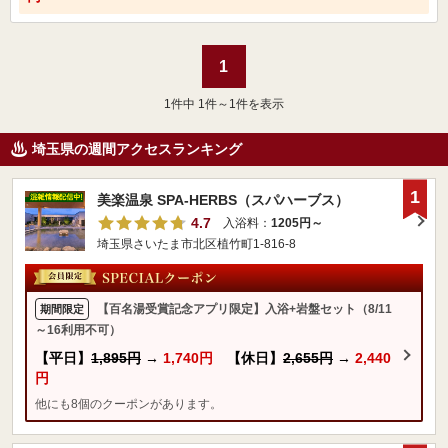
1
1
件中 1件～1件を表示
埼玉県の週間アクセスランキング
1
美楽温泉 SPA-HERBS（スパハーブス）
4.7
入浴料：
1205円～
埼玉県さいたま市北区植竹町1-816-8
【百名湯受賞記念アプリ限定】入浴+岩盤セット（8/11
期間限定
～16利用不可）
【平日】
1,895円
→
1,740円
【休日】
2,655円
→
2,440
円
他にも8個のクーポンがあります。