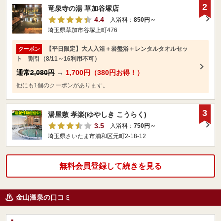
2
竜泉寺の湯 草加谷塚店
4.4
入浴料：
850円～
埼玉県草加市谷塚上町476
【平日限定】大人入浴＋岩盤浴＋レンタルタオルセッ
クーポン
ト 割引（8/11～16利用不可）
通常
2,080円
→
1,700円（380円お得！）
他にも1個のクーポンがあります。
3
湯屋敷 孝楽(ゆやしき こうらく)
3.5
入浴料：
750円～
埼玉県さいたま市浦和区元町2-18-12
無料会員登録して続きを見る
金山温泉の口コミ