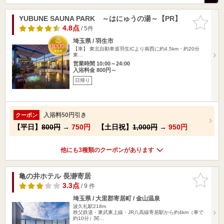
YUBUNE SAUNA PARK ～はにゅうの湯～【PR】
お気に入
りに追加
4.8点
/ 5件
埼玉県 / 羽生市
【車】 東北自動車道羽生ICより南西に約4.5km・約20分
東…
営業時間 10:00～24:00
入浴料金 800円～
日帰り
入浴料50円引き
クーポン
【平日】
800円
→
750円
【土日祝】
1,000円
→
950円
他にも3種類のクーポンがあります
亀の井ホテル 長瀞寄居
お気に入
りに追加
3.3点
/ 9 件
埼玉県 / 大里郡寄居町 / 金山温泉
波久礼駅218m
秩父鉄道・東武東上線・JR八高線寄居駅から約4km（車で
約10分）関…