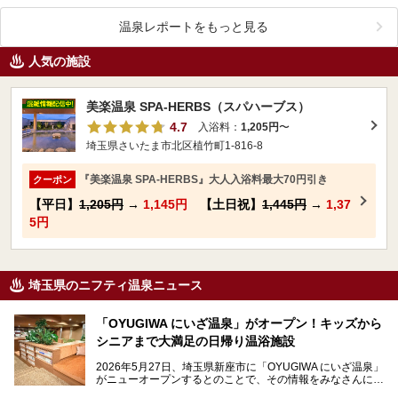
温泉レポートをもっと見る
人気の施設
美楽温泉 SPA-HERBS（スパハーブス）
4.7
入浴料：
1,205円
〜
埼玉県さいたま市北区植竹町1-816-8
『美楽温泉 SPA-HERBS』大人入浴料最大70円引き
クーポン
【平日】
1,205円
→
1,145円
【土日祝】
1,445円
→
1,37
5円
埼玉県のニフティ温泉ニュース
「OYUGIWA にいざ温泉」がオープン！キッズから
シニアまで大満足の日帰り温浴施設
2026年5月27日、埼玉県新座市に「OYUGIWA にいざ温泉」
がニューオープンするとのことで、その情報をみなさんにい
ち早くお伝えしようとひと足お先に取材訪問。