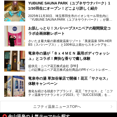
YUBUNE SAUNA PARK（ユブネサウナパーク）1
メインとなる黒湯の天然温泉や本格的なサウナをはじめ、4
1/30羽生にオープン！どこより詳しく紹介
種類のリラックスルームやお食事処、他施設とは一線を画す
キッズコーナーなど、施設の隅々までたっぷりとチェックし
2025年11月30日、埼玉県羽生市のイオンモール羽生内に
てきました！
「YUBUNE SAUNA PARK（ユブネサウナパーク）」が新規
オープン！
お肌しっとり！スパハーブス×ニベアの期間限定コ
今年の4月1日から楽久屋グループの一員となった「湯舞音
ラボ企画体験レポート
（ユブネ）」が新ブランド「YUBUNE SAUNA PARK」を立
ち上げました。
さいたま最大級の新感覚温泉リゾート「美楽温泉 SPA-HER
湯舞音らしいサウナにこだわった遊び心満点の"銭湯×屋外サ
BS（スパハーブス）」と100年以上前からスキンケアを考
ウナ"施設で、男女別のお風呂のほか、水着やサウナ着で楽
案してきた「ニベア」が、期間限定でコラボ企画を開催中。
しめる男女共用屋外サウナや飲食できるととのいスペースな
読者モデルやインスタグラマーとして活躍している、美容＆
ど、ユニークなポイントがいっぱい！
竜泉寺の湯が「８ｘ４ＭＥＮ 薬用ボディウォッシ
スパ大好きの畑瀬愛さんと取材してきました。
オープン前取材に行ってきましたので、早速どこより詳しく
ュ」とコラボ！爽快な香りで癒し体験
紹介しちゃいます！
───
提供元：ニベア花王株式会社【PR】
提供元：ニベア花王株式会社【PR】
この記事はニベア花王株式会社商品のPRイベントレポート
この記事はニベア花王株式会社商品のPRイベントレポート
記事です。
記事です。
竜泉寺の湯 草加谷塚店で開催！花王「サクセス」
ーーー
体験キャンペーン
注目のボディウォッシュアイテム「８ｘ４ＭＥＮ 薬用ボデ
ィウォッシュ」と「ニフティ温泉年間ランキング2021」で
進化を続ける頭皮ケアブランド、花王「サクセス」と「ニフ
全国総合2位にランクインした人気温浴施設「竜泉寺の湯 草
ティ温泉サウナランキング2023」で「SUCCESS賞」を獲
加谷塚店」がコラボイベントを期間限定で開催中ということ
得した人気温浴施設「竜泉寺の湯 草加谷塚店」がコラボイ
で早速訪問！
ベントを開催。
気になるその内容をチェックしてきました！
ニフティ温泉ニュースTOPへ
早速訪問し、気になるその内容を取材してきました！
金山温泉の人気テーマから探す
───