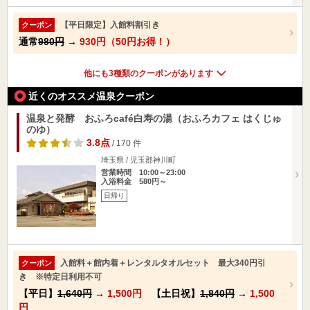
【平日限定】入館料割引き
クーポン
通常
980円
→
930円（50円お得！）
他にも3種類のクーポンがあります
近くのオススメ温泉クーポン
温泉と発酵 おふろcafé白寿の湯（おふろカフェ はくじゅ
のゆ）
3.8点
/ 170 件
埼玉県 / 児玉郡神川町
営業時間 10:00～23:00
入浴料金 580円～
日帰り
入館料＋館内着＋レンタルタオルセット 最大340円引
クーポン
き ※特定日利用不可
【平日】
1,640円
→
1,500円
【土日祝】
1,840円
→
1,500
円