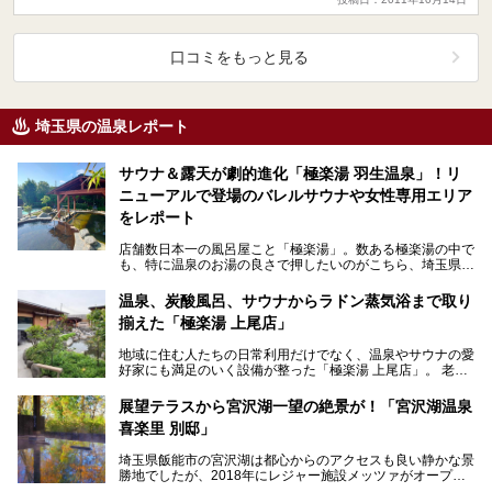
口コミをもっと見る
埼玉県の温泉レポート
サウナ＆露天が劇的進化「極楽湯 羽生温泉」！リ
ニューアルで登場のバレルサウナや女性専用エリア
をレポート
店舗数日本一の風呂屋こと「極楽湯」。数ある極楽湯の中で
も、特に温泉のお湯の良さで押したいのがこちら、埼玉県羽
生市の「極楽湯 羽生温泉」。 2026年6月2…
温泉、炭酸風呂、サウナからラドン蒸気浴まで取り
揃えた「極楽湯 上尾店」
地域に住む人たちの日常利用だけでなく、温泉やサウナの愛
好家にも満足のいく設備が整った「極楽湯 上尾店」。 老若
男女、多くの利用者で賑わうこちらの施設の魅力をた…
展望テラスから宮沢湖一望の絶景が！「宮沢湖温泉
喜楽里 別邸」
埼玉県飯能市の宮沢湖は都心からのアクセスも良い静かな景
勝地でしたが、2018年にレジャー施設メッツァがオープ
ン。さらに2019年にはメッツァ内にムーミンバレーパ…