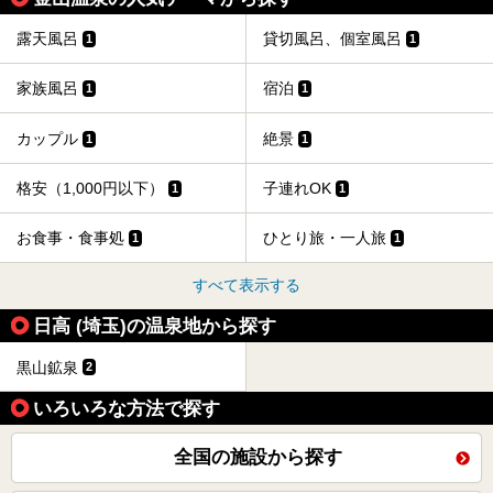
提供元：花王株式会社【PR】
この記事は花王株式会社商品のPRイベントレポート記事で
露天風呂
貸切風呂、個室風呂
1
1
す。
家族風呂
宿泊
1
1
カップル
絶景
1
1
格安（1,000円以下）
子連れOK
1
1
お食事・食事処
ひとり旅・一人旅
1
1
すべて表示する
日高 (埼玉)の温泉地から探す
黒山鉱泉
2
いろいろな方法で探す
全国の施設から探す