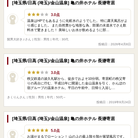
[埼玉県/日高 (埼玉)/金山温泉] 亀の井ホテル 長瀞寄居
3.0点
温泉はHPでもあるように化粧水のようでした。 特に露天風呂がよ
り感じました。 また自然豊かな地形な為、部屋の水道水でさえ飲
料水で驚きました！ 美味しいお水が飲めるように部…
髭男大好き♫さん
| 性別：男性 | 年代：30代
投稿日：2026年4月8日
[埼玉県/日高 (埼玉)/金山温泉] 亀の井ホテル 長瀞寄居
3.0点
秩父鉄道の波久礼駅から、徒歩でおよそ10分弱。寄居町の秩父寄
りの高台に佇む、平成11年に開湯した金山温泉を引く、かんぽの
宿グループの温泉ホテル。平日の午前中、日帰り入浴し…
きくりんさん
| 性別：男性 | 年代：50代～
投稿日：2019年9月24日
[埼玉県/日高 (埼玉)/金山温泉] 亀の井ホテル 長瀞寄居
5.0点
お湯がまるでローション！ 山の上の最上階６階が展望風呂です。