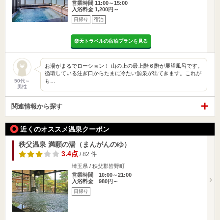
営業時間 11:00～15:00
入浴料金 1,200円～
日帰り
宿泊
楽天トラベルの宿泊プランを見る
お湯がまるでローション！ 山の上の最上階６階が展望風呂です。
循環している注ぎ口からたまに冷たい源泉が出てきます。これが
も…
50代～
男性
関連情報から探す
近くのオススメ温泉クーポン
秩父温泉 満願の湯（まんがんのゆ）
3.4点
/ 82 件
埼玉県 / 秩父郡皆野町
営業時間 10:00～21:00
入浴料金 980円～
日帰り