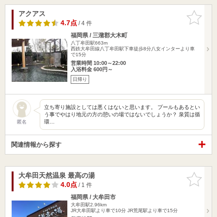
アクアス
お気に入
りに追加
4.7点
/ 4 件
福岡県 / 三潴郡大木町
八丁牟田駅663m
西鉄大牟田線八丁牟田駅下車徒歩8分八女インターより車
で15分
営業時間 10:00～22:00
入浴料金 600円～
日帰り
立ち寄り施設としては悪くはないと思います。 プールもあるとい
う事でやはり地元の方の憩いの場ではないでしょうか？ 泉質は循
環…
匿名
関連情報から探す
大牟田天然温泉 最高の湯
お気に入
りに追加
4.0点
/ 1 件
福岡県 / 大牟田市
大牟田駅2.96km
JR大牟田駅より車で10分 JR荒尾駅より車で15分