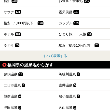
宿泊
お食事・食事処
168
141
サウナ
露天風呂
131
127
格安（1,000円以下）
カップル
120
109
ホテル
ひとり旅・一人旅
101
96
冷え性
駅近（徒歩10分以内）
85
78
すべて表示する
福岡県の温泉地から探す
原鶴温泉
筑後川温泉
12
7
二日市温泉
吉井温泉
6
5
博多温泉
船小屋温泉
4
3
脇田温泉
久山温泉
3
2