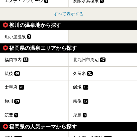
エステ・マッサージ
炭酸水素塩泉
4
4
すべて表示する
柳川の温泉地から探す
船小屋温泉
3
福岡県の温泉エリアから探す
福岡市内
北九州市周辺
83
47
筑後
久留米
46
31
太宰府
飯塚
28
15
柳川
宗像
13
12
筑豊
糸島
9
8
福岡県の人気テーマから探す