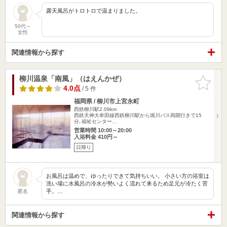
露天風呂がトロトロで温まりました。
50代～
女性
関連情報から探す
柳川温泉「南風」（はえんかぜ）
お気に入
りに追加
4.0点
/ 5 件
福岡県 / 柳川市上宮永町
西鉄柳川駅2.09km
西鉄天神大牟田線西鉄柳川駅から堀川バス両開行きで15
分､福祉センター…
営業時間 10:00～20:00
入浴料金 410円～
日帰り
お風呂は温めで、ゆったりできて気持ちいい。 小さい方の浴室は
洗い場に水風呂の冷水が勢いよく流れて来るため足元が冷たく苦
手。…
匿名
関連情報から探す