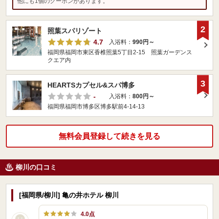
他にも1個のクーポンがあります。
2
照葉スパリゾート
4.7
入浴料：
990円～
福岡県福岡市東区香椎照葉5丁目2-15 照葉ガーデンス
クエア内
3
HEARTSカプセル&スパ博多
-
入浴料：
800円～
福岡県福岡市博多区博多駅前4-14-13
無料会員登録して続きを見る
柳川の口コミ
[福岡県/柳川] 亀の井ホテル 柳川
4.0点