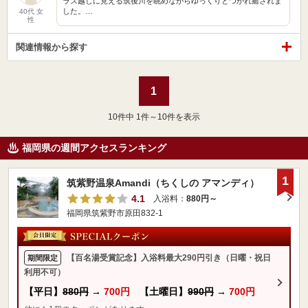
ラス越しに見える筑後川を眺めながらゆっくりとつかれ癒されま
した。…
40代 女
性
関連情報から探す
1
10
件中 1件～10件を表示
福岡県の週間アクセスランキング
1
筑紫野温泉Amandi（ちくしの アマンディ）
4.1
入浴料：
880円～
福岡県筑紫野市原田832-1
【百名湯受賞記念】入浴料最大290円引き（日曜・祝日
期間限定
利用不可）
【平日】
880円
→
700円
【土曜日】
990円
→
700円