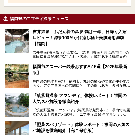
福岡県のニフティ温泉ニュース
吉井温泉「ふだん着の温泉 鶴は千年」日帰り入浴
レビュー！源泉100％かけ流し極上美肌湯を満喫
【福岡】
吉井温泉(福岡県うきは市)は、筑後川温泉と共に県内唯一の
国民保養温泉地に指定された名湯。近隣にある原鶴温泉の観
光地風情と異なり、長閑な田園地帯に佇む小さな温泉地で
す。
福岡市のスーパー銭湯おすすめ15選【2025年最新
版】
「ふだん着の温泉 鶴は千年」は、吉井温泉にある日帰り入
浴施設。源泉100％かけ流しの極上美肌湯を楽しめ、近隣の
福岡県の県庁所在地・福岡市。九州の経済や文化の中心地で
住民や温泉ファンに愛され続けています。今回は筆者自ら日
あり、アジア各国への玄関口としての顔もある、多彩な魅力
帰り入浴し、自慢の温泉を中心に詳細レビューします！
をもつ大都市です。
「筑紫野温泉 アマンディ」体験レポート！福岡の
そんな福岡市は、スーパー銭湯も多種多彩。玄界灘を眺めら
人気スパ施設を徹底紹介
れるリゾート気分満点のスーパー銭湯から、繁華街近くのレ
トロな銭湯、泉質自慢の天然温泉まで、福岡市で行ってみた
「筑紫野温泉 アマンディ」(福岡県筑紫野市)は、県内でも屈
いスーパー銭湯を一挙ご紹介します。
指の人気を誇るスパ施設。「ニフティ温泉 年間ランキング2
022」では、福岡県岩盤浴部門第１位を獲得。いつも多くの
入浴客で賑わっています。
「照葉スパリゾート」体験レポート！福岡の人気ス
パ施設を徹底紹介【完全保存版】
そこで今回は、ニフティ温泉ライターである筆者が現地訪