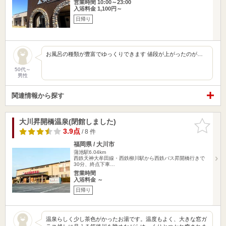
営業時間 10:00～23:00
入浴料金 1,100円～
日帰り
お風呂の種類が豊富でゆっくりできます 値段が上がったのが…
50代～
男性
関連情報から探す
大川昇開橋温泉(閉館しました)
お気に入
りに追加
3.9点
/ 8 件
福岡県 / 大川市
蒲池駅6.04km
西鉄天神大牟田線・西鉄柳川駅から西鉄バス昇開橋行きで
30分、終点下車…
営業時間
入浴料金 ～
日帰り
温泉らしく少し茶色がかったお湯です。温度もよく、大きな窓ガ