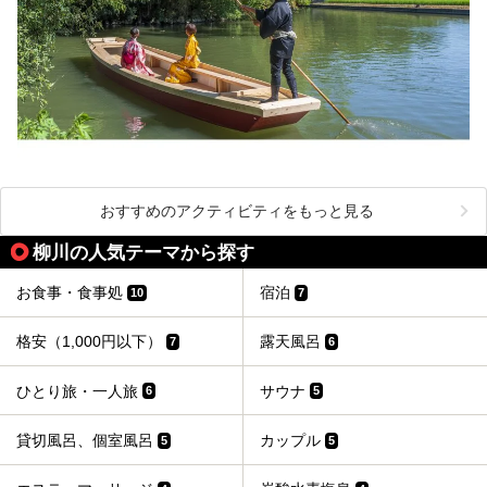
おすすめのアクティビティをもっと見る
柳川の人気テーマから探す
お食事・食事処
宿泊
10
7
格安（1,000円以下）
露天風呂
7
6
ひとり旅・一人旅
サウナ
6
5
貸切風呂、個室風呂
カップル
5
5