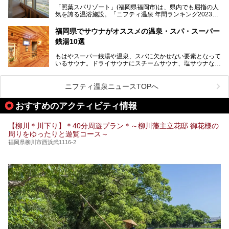
問。週替わりで男女入替制の温泉・サウナや岩盤浴・VIPル
「照葉スパリゾート」(福岡県福岡市)は、県内でも屈指の人
ーム・併設するレストランを体験し、それらの全貌を徹底紹
気を誇る温浴施設。「ニフティ温泉 年間ランキング2023」
介します！
では福岡県総合第３位を獲得し、平日・土日を問わず多くの
常連客で賑わっています。
福岡県でサウナがオススメの温泉・スパ・スーパー
銭湯10選
そこで今回は、ニフティ温泉ライターである筆者が現地体
験。超人気の岩盤房(岩盤浴)をはじめ、スパ＆サウナ・アミ
もはやスーパー銭湯や温泉、スパに欠かせない要素となって
ューズメント・宿泊施設・グルメ・その他施設まで、多彩な
いるサウナ。ドライサウナにスチームサウナ、塩サウナな
る全貌と魅力を徹底紹介します！
ど、いくつか異なるタイプが楽しめたり、水風呂や外気浴ス
ペース、ロウリュウなど、心ゆくまで楽しむためのサービス
が充実した施設も多くみられます。
ニフティ温泉ニュースTOPへ
今回はそんなサウナにこだわった、福岡県内のオススメ温
泉・銭湯・スパを10件紹介したいと思います！
おすすめのアクティビティ情報
【柳川＊川下り】＊40分周遊プラン＊～柳川藩主立花邸 御花様の
周りをゆったりと遊覧コース～
福岡県柳川市西浜武1116-2