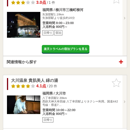
りに追加
3.0点
/ 1 件
福岡県 / 柳川市三橋町柳河
矢加部駅1.19km
矢加部駅より徒歩約16分
営業時間 8:00～23:00
入浴料金 800円～
日帰り
宿泊
楽天トラベルの宿泊プランを見る
関連情報から探す
大川温泉 貴肌美人 緑の湯
お気に入
りに追加
4.1点
/ 20 件
福岡県 / 大川市
八丁牟田駅2.39km
西鉄天神大牟田線 八丁牟田駅よりタクシー利用。国道442
号線・県道7…
営業時間 10:00～22:00
入浴料金 800円～
日帰り