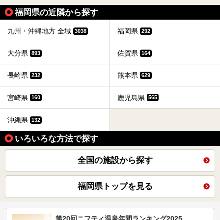
福岡県の近隣から探す
九州・沖縄地方 全域
福岡県
3038
292
大分県
佐賀県
893
164
長崎県
熊本県
232
629
宮崎県
鹿児島県
160
565
沖縄県
132
いろいろな方法で探す
全国の施設から探す
福岡県トップを見る
第20回ニフティ温泉年間ランキング2025