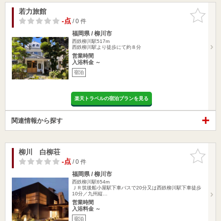
若力旅館
お気に入
りに追加
-点
/ 0 件
福岡県 / 柳川市
西鉄柳川駅517m
西鉄柳川駅より徒歩にて約８分
営業時間
入浴料金 ～
宿泊
楽天トラベルの宿泊プランを見る
関連情報から探す
柳川 白柳荘
お気に入
りに追加
-点
/ 0 件
福岡県 / 柳川市
西鉄柳川駅654m
ＪＲ筑後船小屋駅下車バスで20分又は西鉄柳川駅下車徒歩
10分／九州縦…
営業時間
入浴料金 ～
宿泊