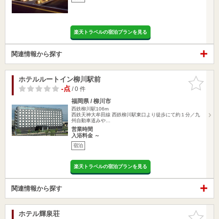
楽天トラベルの宿泊プランを見る
関連情報から探す
ホテルルートイン柳川駅前
お気に入
りに追加
-点
/ 0 件
福岡県 / 柳川市
西鉄柳川駅106m
西鉄天神大牟田線 西鉄柳川駅東口より徒歩にて約１分／九
州自動車道みや…
営業時間
入浴料金 ～
宿泊
楽天トラベルの宿泊プランを見る
関連情報から探す
ホテル輝泉荘
お気に入