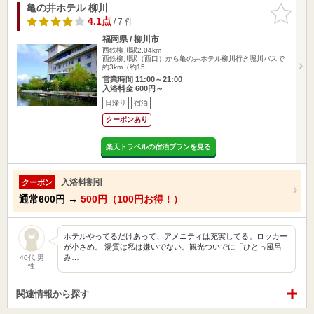
亀の井ホテル 柳川
お気に入
りに追加
4.1点
/ 7 件
福岡県 / 柳川市
西鉄柳川駅2.04km
西鉄柳川駅（西口）から亀の井ホテル柳川行き堀川バスで
約3km（約15…
営業時間 11:00～21:00
入浴料金 600円～
日帰り
宿泊
クーポンあり
楽天トラベルの宿泊プランを見る
入浴料割引
クーポン
通常
600円
→
500円（100円お得！）
ホテルやってるだけあって、アメニティは充実してる。ロッカー
が小さめ。 湯質は私は嫌いでない。観光ついでに「ひとっ風呂」
み…
40代 男
性
関連情報から探す