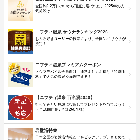
全国約2.2万件の中から頂点に選ばれた、2025年の人
気施設は…
ニフティ温泉 サウナランキング2026
おふろ好きユーザーの投票により、全国No.1サウナが
決定！
ニフティ温泉プレミアムクーポン
ノジマモバイル会員向け 通常よりもお得な「特別価
格」で人気の温泉を満喫できる！
【ニフティ温泉 百名湯2026】
行ってみたい施設に投票してプレゼントを当てよう！
（全10回開催 / 合計260名様）
岩盤浴特集
日本全国の岩盤浴情報だけをピックアップ。まとめて