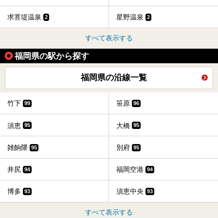
求菩堤温泉
星野温泉
2
2
すべて表示する
福岡県の駅から探す
福岡県の沿線一覧
竹下
笹原
99
96
須恵
大橋
95
95
雑餉隈
別府
95
95
井尻
福岡空港
94
94
博多
須恵中央
93
93
すべて表示する