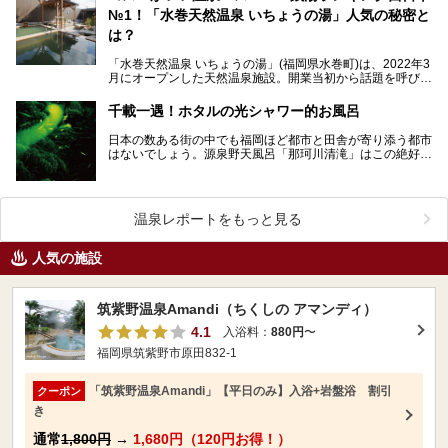
№1！「水巻天然温泉 いちょうの湯」人気の秘密と
は？
「水巻天然温泉 いちょうの湯」(福岡県水巻町)は、2022年3
月にオープンした天然温泉施設。開業当初から話題を呼び、
ニフティ温泉「ユーザーが選んだ！コスパがいい…
千載一遇！ホタルの光シャワー的お風呂
日本の数ある街の中でも福岡ほど都市と田舎が寄り添う都市
はないでしょう。源泉野天風呂「那珂川清滝」はこの絶好の
条件を更に極め、ホタルが棲むほど水が清らで豊かな場所…
温泉レポートをもっと見る
人気の施設
筑紫野温泉Amandi（ちくしの アマンディ）
4.1
入浴料：
880円
〜
福岡県筑紫野市原田832-1
「筑紫野温泉Amandi」【平日のみ】入浴+岩盤浴 割引
クーポン
き
通常
1,800円
→
1,680円（120円お得！）