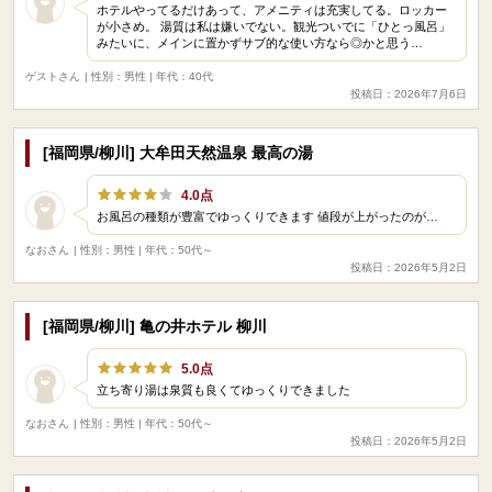
ホテルやってるだけあって、アメニティは充実してる。ロッカー
が小さめ。 湯質は私は嫌いでない。観光ついでに「ひとっ風呂」
みたいに、メインに置かずサブ的な使い方なら◎かと思う…
ゲストさん
| 性別：男性 | 年代：40代
投稿日：2026年7月6日
[福岡県/柳川] 大牟田天然温泉 最高の湯
4.0点
お風呂の種類が豊富でゆっくりできます 値段が上がったのが…
なおさん
| 性別：男性 | 年代：50代～
投稿日：2026年5月2日
[福岡県/柳川] 亀の井ホテル 柳川
5.0点
立ち寄り湯は泉質も良くてゆっくりできました
なおさん
| 性別：男性 | 年代：50代～
投稿日：2026年5月2日