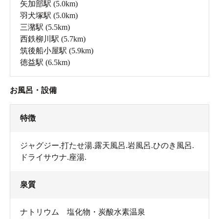
矢加部駅
(5.0km)
羽犬塚駅
(5.0km)
三潴駅
(5.5km)
西鉄柳川駅
(5.7km)
筑後船小屋駅
(5.9km)
徳益駅
(6.5km)
お風呂・設備
特徴
ジャグジー.打たせ湯.露天風呂.岩風呂.ひのき風呂.
ドライサウナ.座湯.
泉質
ナトリウム 塩化物・炭酸水素温泉