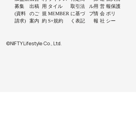
募集
出稿
用
タイル
取引法
ル
用
営
報保護
(資料
のご
規
MEMBER
に基づ
プ
情
会
ポリ
請求)
案内
約
S+規約
く表記
報
社
シー
©NIFTY Lifestyle Co., Ltd.