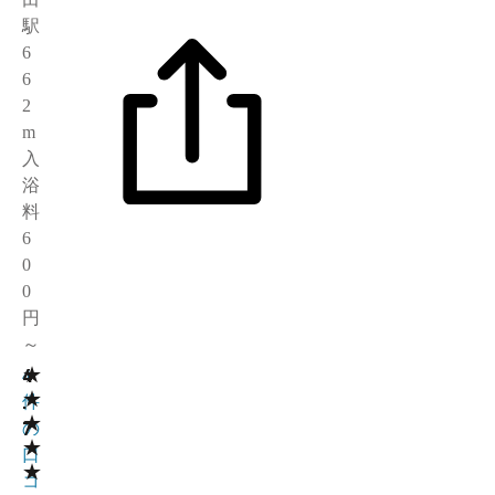
駅
6
6
2
m
入
浴
料
6
0
0
円
～
★
4
4
★
.
件
★
7
の
★
口
★
コ