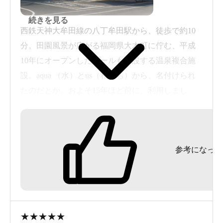
続きを見る
西鉄天神大牟田線の八丁牟田駅から、徒歩で約10
分。田園風景が広がる福岡県大木町に佇む、平成
10年にオープンしたプールも併設する温泉複合施
設。aqua （水）とus（私たち）から、名付けられ
たのだとか。およそ15年ほど前に、利用しまし
た。
カラフルなドームのような外観が、非常に印象的
参考になった
な建物。玄関を入ると、左右に洋風風呂と和風風
呂の趣が異なる大浴場があり、週毎に男女入替わ
りとなります。この時は、左側の洋風風呂へ。タ
イル張り石枠内湯と石造りの露天風呂で、源泉か
け流しの無色透明のナトリウムー塩化物・炭酸水
★
★
★
★
★