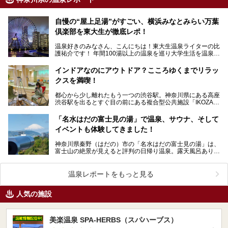
自慢の“屋上足湯”がすごい、横浜みなとみらい万葉
倶楽部を東大生が徹底レポ！
温泉好きのみなさん、こんにちは！東大生温泉ライターの比
護祐介です！ 年間100湯以上の温泉を巡り大学生活を温泉に
捧げている、“たぶん1番温泉に入っている東…
インドアなのにアウトドア？こころゆくまでリラッ
クスを満喫！
都心から少し離れたもう一つの渋谷駅。神奈川県にある高座
渋谷駅を出るとすぐ目の前にある複合型公共施設「IKOZA
(イコーザ)」内にある「おふろの王様 高座渋谷店」…
「名水はだの富士見の湯」で温泉、サウナ、そして
イベントも体験してきました！
神奈川県秦野（はだの）市の「名水はだの富士見の湯」は、
富士山の絶景が見えると評判の日帰り温泉。露天風呂あり、
サウナあり、富士山を眺めながら食事ができる食事処まで…
温泉レポートをもっと見る
人気の施設
美楽温泉 SPA-HERBS（スパハーブス）