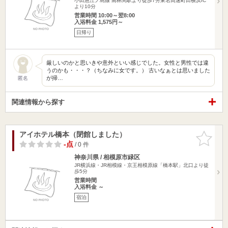
小田急江ノ島線 南林間駅より徒歩7分東名高速町田横浜IC
より10分
営業時間 10:00～翌8:00
入浴料金 1,575円～
日帰り
厳しいのかと思いきや意外といい感じでした。女性と男性では違
うのかも・・・？（ちなみに女です。） 古いなぁとは思いました
が掃…
匿名
関連情報から探す
アイホテル橋本（閉館しました）
お気に入
りに追加
-点
/ 0 件
神奈川県 / 相模原市緑区
JR横浜線・JR相模線・京王相模原線「橋本駅」北口より徒
歩5分
営業時間
入浴料金 ～
宿泊