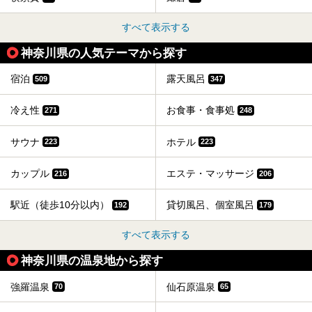
すべて表示する
神奈川県の人気テーマから探す
宿泊
露天風呂
509
347
冷え性
お食事・食事処
271
248
サウナ
ホテル
223
223
カップル
エステ・マッサージ
216
206
駅近（徒歩10分以内）
貸切風呂、個室風呂
192
179
すべて表示する
神奈川県の温泉地から探す
強羅温泉
仙石原温泉
70
65