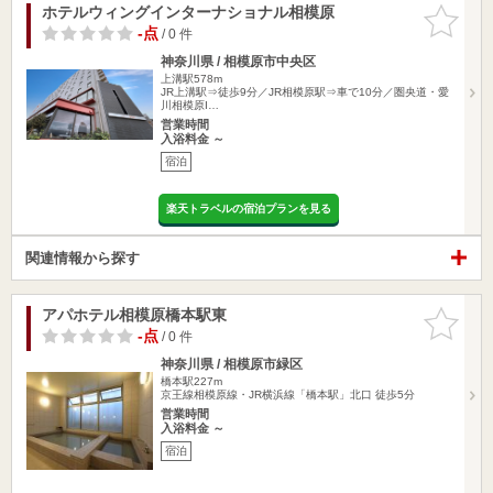
ホテルウィングインターナショナル相模原
お気に入
りに追加
-点
/ 0 件
神奈川県 / 相模原市中央区
上溝駅578m
JR上溝駅⇒徒歩9分／JR相模原駅⇒車で10分／圏央道・愛
川相模原I…
営業時間
入浴料金 ～
宿泊
楽天トラベルの宿泊プランを見る
関連情報から探す
アパホテル相模原橋本駅東
お気に入
りに追加
-点
/ 0 件
神奈川県 / 相模原市緑区
橋本駅227m
京王線相模原線・JR横浜線「橋本駅」北口 徒歩5分
営業時間
入浴料金 ～
宿泊