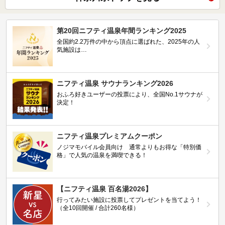
第20回ニフティ温泉年間ランキング2025
全国約2.2万件の中から頂点に選ばれた、2025年の人
気施設は…
ニフティ温泉 サウナランキング2026
おふろ好きユーザーの投票により、全国No.1サウナが
決定！
ニフティ温泉プレミアムクーポン
ノジマモバイル会員向け 通常よりもお得な「特別価
格」で人気の温泉を満喫できる！
【ニフティ温泉 百名湯2026】
行ってみたい施設に投票してプレゼントを当てよう！
（全10回開催 / 合計260名様）