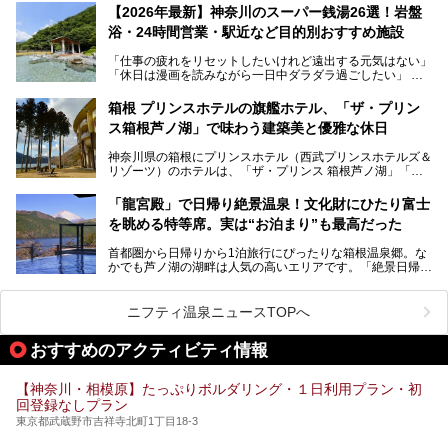
的な“没入感（イマーシブ）”を体験できます。
【2026年最新】神奈川のスーパー銭湯26選！岩盤
浴・24時間営業・駅近など目的別おすすめ施設
「仕事の疲れをリセットしたいけれど遠出する元気はない」
今回は、そんな大注目の施設に一足先にお邪魔し、その全貌
「休日は漫画を読みながら一日中ダラダラ過ごしたい」
を見学させていただきました！
「子ども連れでも気兼ねなく、家事を忘れてリフレッシュし
たい」
サウナ室の中に咲き誇る桜、魚たちが泳ぐ水風呂、そしてバ
箱根 プリンスホテルの旗艦ホテル、「ザ・プリン
リのビーチを思わせる休憩スペース…。驚きの連続だった館
ス箱根芦ノ湖」で味わう建築美と優雅な休日
そんな「癒やされたい」という願いを叶えてくれるのが、神
内の様子をレポートします！
奈川県のスーパー銭湯。
神奈川県の箱根にプリンスホテル（西武プリンスホテルズ＆
神奈川県には、サウナや岩盤浴、一日中遊べるエンタメ施設
リゾーツ）のホテルは、「ザ・プリンス 箱根芦ノ湖」「芦
など、“非日常”を味わえるスーパー銭湯が数多く揃っていま
ノ湖畔 蛸川温泉 龍宮殿」「箱根湯の花プリンスホテル」
す。しかし、選択肢が多いからこそ「どの施設か迷ってしま
「箱根仙石原プリンスホテル」と4軒あり、今回ご紹介する
う」という人も多いはず。
「龍宮殿」で日帰り絶景温泉！文化財にひたり富士
「ザ・プリンス 箱根芦ノ湖」は、その中でもフラッグシッ
を眺める特等席。実は“お泊まり”も最高だった
プ（旗艦）に位置づけられる特別なホテルです。
そこで今回は、神奈川県内の人気施設26選を「安さ」「岩
盤浴・漫画の充実度」「景色の良さ」「高級感」「深夜営
首都圏から日帰りから1泊旅行にぴったりな箱根温泉郷。な
昭和の日本を代表する建築家の一人、村野藤吾が芦ノ湖の畔
業」「駅近」など、目的別に厳選して紹介します。
かでも芦ノ湖の湖畔は人気の高いエリアです。「絶景日帰り
に建てた桃源郷のようなホテルがここ。自家源泉の温泉や、
今の気分にぴったりの施設を見つけて、最高のリフレッシュ
温泉 龍宮殿本館」は、露天風呂から芦ノ湖と富士山の両方
こだわりぬいた食もあわせて、このホテルの魅力をレポート
時間を過ごす参考にしていただけますと幸いです。
が楽しめるまさに眺望自慢の日帰り温泉。
します。
ニフティ温泉ニュースTOPへ
そしてここは全24室の「箱根 芦ノ湖畔蛸川温泉 龍宮殿」と
───
して宿泊もできます。宿泊者は「龍宮殿本館」の営業時間に
提供元：株式会社西武・プリンスホテルズワールドワイド
おすすめのアクティビティ情報
加えて、朝6時からの宿泊者専用時間帯にも「龍宮殿本館」
【PR】
のお風呂が利用できます。
この記事はザ・プリンス 箱根芦ノ湖のPR記事です。
【神奈川・相模原】たっぷりボルダリング・１日利用プラン・初
今回は日帰り温泉としての「絶景日帰り温泉 龍宮殿本館
回登録なしプラン
（以下、龍宮殿本館）」と、旅館としての「箱根 芦ノ湖畔
蛸川温泉 龍宮殿（以下、龍宮殿）」の両方の魅力をたっぷ
東京都武蔵野市吉祥寺北町1丁目18-3
りお伝えします！