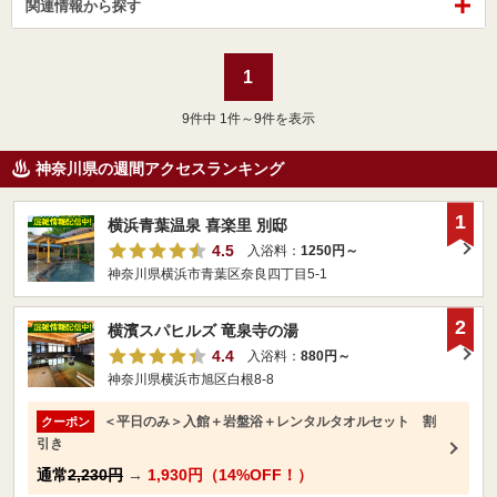
関連情報から探す
1
9
件中 1件～9件を表示
神奈川県の週間アクセスランキング
1
横浜青葉温泉 喜楽里 別邸
4.5
入浴料：
1250円～
神奈川県横浜市青葉区奈良四丁目5-1
2
横濱スパヒルズ 竜泉寺の湯
4.4
入浴料：
880円～
神奈川県横浜市旭区白根8-8
＜平日のみ＞入館＋岩盤浴＋レンタルタオルセット 割
クーポン
引き
通常
2,230円
→
1,930円（14%OFF！）