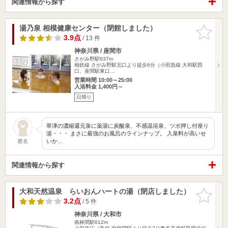
関連情報から探す
湯乃泉 相模健康センター（閉館しました）
お気に入
りに追加
3.9点
/ 13 件
神奈川県 / 座間市
さがみ野駅637m
相鉄線 さがみ野駅北口より徒歩6分（小田急線 大和駅西
口、座間駅東口…
営業時間 10:00～25:00
入浴料金 1,400円～
日帰り
草津の濃縮還元泉に薬湯に炭酸泉、不感温浴泉、ツボ押し付座り
湯・・・ まさに最強のお風呂のラインナップ。 入泉料が高いせ
いか…
匿名
関連情報から探す
大和天然温泉 らいおんハートの湯（閉店しました）
お気に入
りに追加
3.2点
/ 5 件
神奈川県 / 大和市
南林間駅612m