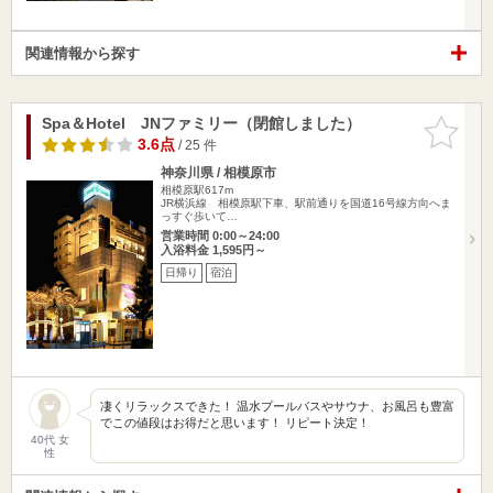
関連情報から探す
Spa＆Hotel JNファミリー（閉館しました）
お気に入
りに追加
3.6点
/ 25 件
神奈川県 / 相模原市
相模原駅617m
JR横浜線 相模原駅下車、駅前通りを国道16号線方向へま
っすぐ歩いて…
営業時間 0:00～24:00
入浴料金 1,595円～
日帰り
宿泊
凄くリラックスできた！ 温水プールバスやサウナ、お風呂も豊富
でこの値段はお得だと思います！ リピート決定！
40代 女
性