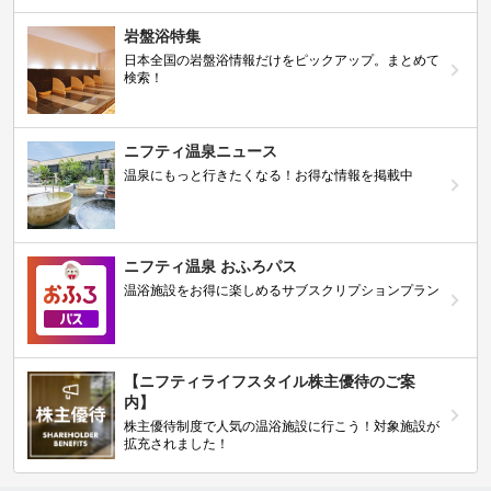
岩盤浴特集
日本全国の岩盤浴情報だけをピックアップ。まとめて
検索！
ニフティ温泉ニュース
温泉にもっと行きたくなる！お得な情報を掲載中
ニフティ温泉 おふろパス
温浴施設をお得に楽しめるサブスクリプションプラン
【ニフティライフスタイル株主優待のご案
内】
株主優待制度で人気の温浴施設に行こう！対象施設が
拡充されました！