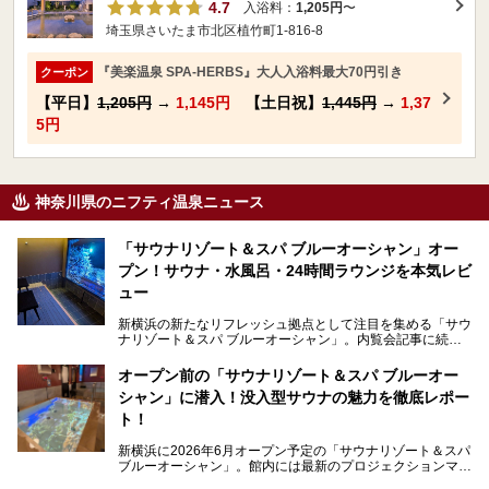
4.7
入浴料：
1,205円
〜
埼玉県さいたま市北区植竹町1-816-8
『美楽温泉 SPA-HERBS』大人入浴料最大70円引き
クーポン
【平日】
1,205円
→
1,145円
【土日祝】
1,445円
→
1,37
5円
神奈川県のニフティ温泉ニュース
「サウナリゾート＆スパ ブルーオーシャン」オー
プン！サウナ・水風呂・24時間ラウンジを本気レビ
ュー
新横浜の新たなリフレッシュ拠点として注目を集める「サウ
ナリゾート＆スパ ブルーオーシャン」。内覧会記事に続
き、今回は実際に体験してみたリアルな様子をレポートしま
す。サウナや水風呂の気持ちよさはもちろん、リラックスス
オープン前の「サウナリゾート＆スパ ブルーオー
ペースの過ごしやすさまで徹底チェック。新横浜エリアで日
シャン」に潜入！没入型サウナの魅力を徹底レポー
常の疲れをリセットしたい人、ライブやスポーツ観戦遠征組
は必見です。
ト！
新横浜に2026年6月オープン予定の「サウナリゾート＆スパ
ブルーオーシャン」。館内には最新のプロジェクションマッ
ピングが多用され、まるで世界を旅しているかのような圧倒