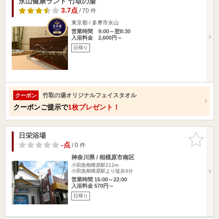
永山健康ランド 竹取の湯
3.7点
/ 70 件
東京都 / 多摩市永山
営業時間 9:00～翌8:30
入浴料金 2,600円～
日帰り
竹取の湯オリジナルフェイスタオル
クーポン
クーポンご提示で
1枚プレゼント！
日栄浴場
お気に入
りに追加
-点
/ 0 件
神奈川県 / 相模原市南区
小田急相模原駅212m
小田急相模原駅より徒歩3分
営業時間 15:00～22:00
入浴料金 570円～
日帰り