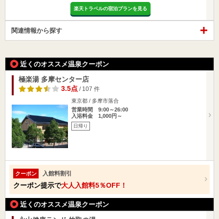
楽天トラベルの宿泊プランを見る
関連情報から探す
近くのオススメ温泉クーポン
極楽湯 多摩センター店
3.5点
/ 107 件
東京都 / 多摩市落合
営業時間 9:00～26:00
入浴料金 1,000円～
日帰り
入館料割引
クーポン
クーポン提示で
大人入館料5％OFF！
近くのオススメ温泉クーポン