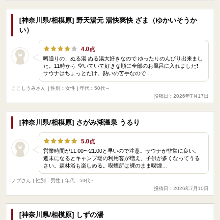
[神奈川県/相模原] 野天湯元 湯快爽快 ざま（ゆかいそうか
い）
4.0点
噂通りの、ぬる湯 ぬる湯大好きなので ゆったりのんびり出来まし
た。11時から 空いていて好きな順に全部のお風呂に入れました❗️
サウナはちょっとだけ。熱いの苦手なので …
ここしうみさん
| 性別：女性 | 年代：50代～
投稿日：2026年7月17日
[神奈川県/相模原] さがみ湖温泉 うるり
5.0点
営業時間が11:00〜21:00と早いので注意。サウナが非常に良い。
週末になるとキャンプ場の利用客が増え、子供が多くなってうる
さい。森林浴も楽しめる。喫煙所は裸のまま喫煙…
ノブさん
| 性別：男性 | 年代：50代～
投稿日：2026年7月10日
[神奈川県/相模原] しずの湯