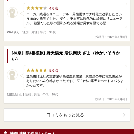
4.0点
ローカル銭湯をリニューアル、男性用サウナ特化に改装したとい
う面白い施設でした。 受付、更衣室は現代的に綺麗にリニューア
ル。 銭湯だった頃の面影が残る浴場は男女を隔てる壁…
PIATさん
| 性別：男性 | 年代：30代
投稿日：2026年7月6日
[神奈川県/相模原] 野天湯元 湯快爽快 ざま（ゆかいそうか
い）
5.0点
源泉掛け流しの重曹泉や高濃度炭酸泉、炭酸泉の中に電気風呂が
ありたいへん心地よかったです( ´ ▽ ` )外の露天やホットスパもよ
かったです。
朝霧型さん
| 性別：男性 | 年代：30代
投稿日：2026年7月6日
口コミをもっと見る
神奈川県の温泉レポート