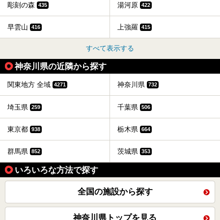
彫刻の森
湯河原
435
422
早雲山
上強羅
416
415
すべて表示する
神奈川県の近隣から探す
関東地方 全域
神奈川県
4271
732
埼玉県
千葉県
259
506
東京都
栃木県
938
664
群馬県
茨城県
852
353
いろいろな方法で探す
全国の施設から探す
神奈川県トップを見る