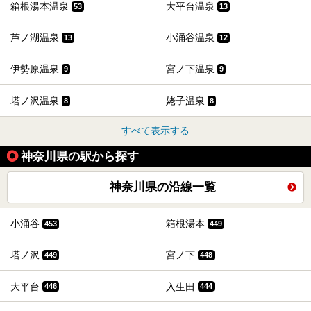
箱根湯本温泉
大平台温泉
53
13
芦ノ湖温泉
小涌谷温泉
13
12
伊勢原温泉
宮ノ下温泉
9
9
塔ノ沢温泉
姥子温泉
8
8
すべて表示する
神奈川県の駅から探す
神奈川県の沿線一覧
小涌谷
箱根湯本
453
449
塔ノ沢
宮ノ下
449
448
大平台
入生田
446
444