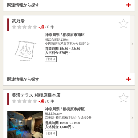
関連情報から探す
武乃湯
お気に入
りに追加
-点
/ 0 件
神奈川県 / 相模原市南区
相武台前駅136m
小田急線相武台前駅から徒歩1分
営業時間 15:30～23:30
入浴料金 570円～
日帰り
関連情報から探す
美活テラス 相模原橋本店
お気に入
りに追加
-点
/ 0 件
神奈川県 / 相模原市緑区
橋本駅530m
京王線･横浜線橋本駅から徒歩5分
営業時間 10:00～21:00
入浴料金 1,600円～
日帰り