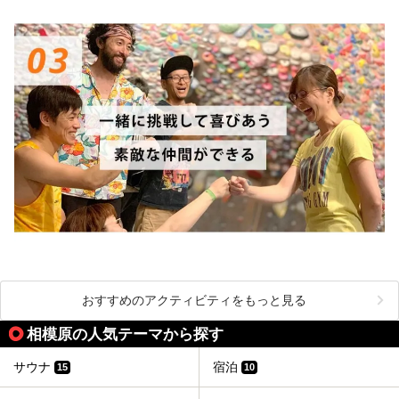
ここは箱根神社、九頭龍神社、白龍神社、箱根元宮と箱根の
4つの神社に囲まれたパワースポットです。
───
提供元：株式会社西武・プリンスホテルズワールドワイド
【PR】
この記事は箱根 芦ノ湖畔蛸川温泉 龍宮殿のPR記事です。
おすすめのアクティビティをもっと見る
相模原の人気テーマから探す
サウナ
宿泊
15
10