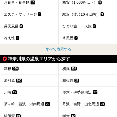
お食事・食事処
格安（1,000円以下）
10
9
エステ・マッサージ
駅近（徒歩10分以内）
9
9
露天風呂
ひとり旅・一人旅
8
8
冷え性
水風呂
8
7
すべて表示する
神奈川県の温泉エリアから探す
箱根
横浜
330
116
湯河原
相模原
100
29
川崎
厚木・伊勢原周辺
27
27
茅ヶ崎・藤沢・湘南周辺
丹沢・秦野・山北周辺
25
20
横須賀
鎌倉
19
12