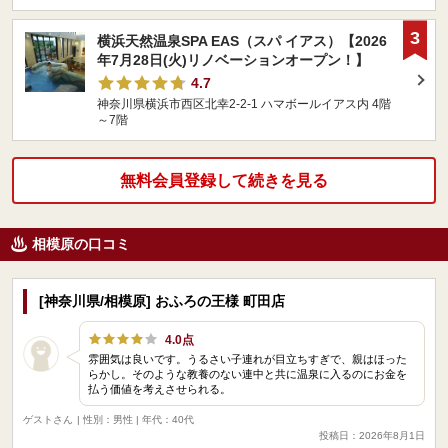
3
横浜天然温泉SPA EAS（スパ イアス）【2026
年7月28日(火)リノベーションオープン！】
4.7
神奈川県横浜市西区北幸2-2-1 ハマボールイアス内 4階
～7階
無料会員登録して続きを見る
相模原の口コミ
[神奈川県/相模原] おふろの王様 町田店
4.0点
雰囲気は良いです。うるさい子連れが目立ちすぎで、親はほった
らかし。そのような教養のない連中と共に温泉に入るのにお金を
払う価値を考えさせられる。
ゲストさん
| 性別：男性 | 年代：40代
投稿日：2026年8月1日