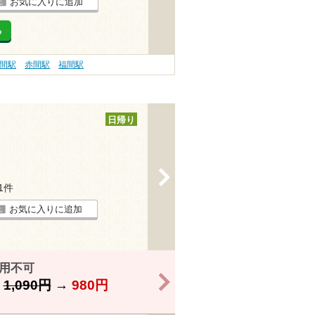
お気に入りに追加
る
間駅
赤間駅
福間駅
日帰り
>
31件
お気に入りに追加
利用不可
>
】
1,090円
→
980円