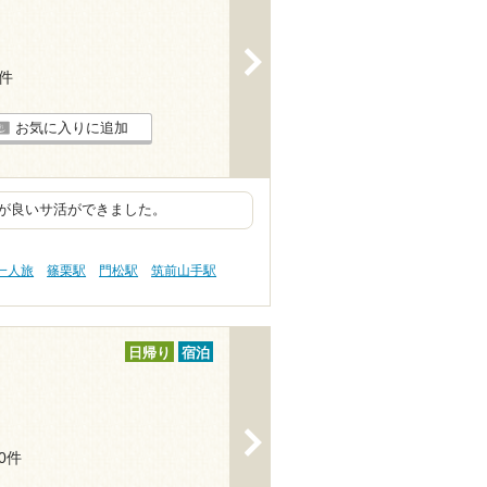
>
1件
お気に入りに追加
が良いサ活ができました。
一人旅
篠栗駅
門松駅
筑前山手駅
日帰り
宿泊
>
20件