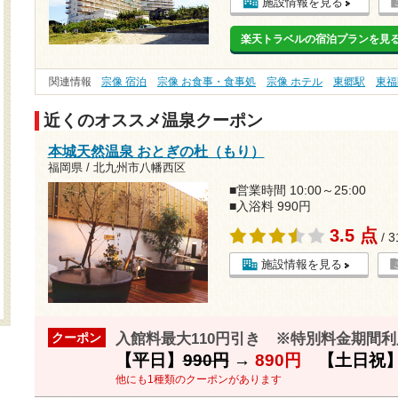
施設情報を見る
楽天トラベルの宿泊プランを見
関連情報
宗像 宿泊
宗像 お食事・食事処
宗像 ホテル
東郷駅
東福
近くのオススメ温泉クーポン
本城天然温泉 おとぎの杜（もり）
福岡県 / 北九州市八幡西区
■営業時間 10:00～25:00
■入浴料 990円
3.5 点
/ 
施設情報を見る
入館料最大110円引き ※特別料金期間
クーポン
【平日】
990円
→
890円
【土日祝
他にも1種類のクーポンがあります