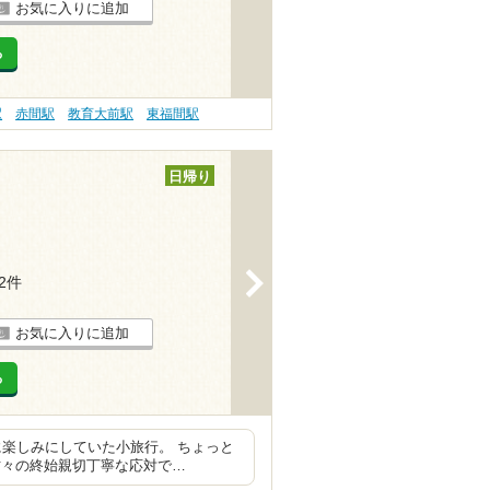
お気に入りに追加
る
駅
赤間駅
教育大前駅
東福間駅
日帰り
>
22件
お気に入りに追加
る
楽しみにしていた小旅行。 ちょっと
方々の終始親切丁寧な応対で…