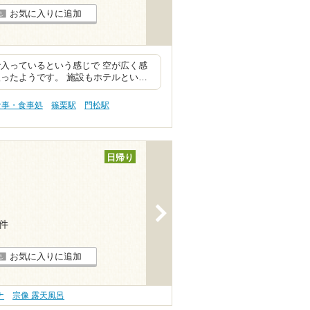
お気に入りに追加
入っているという感じで 空が広く感
ったようです。 施設もホテルとい…
食事・食事処
篠栗駅
門松駅
日帰り
>
1件
お気に入りに追加
ナ
宗像 露天風呂