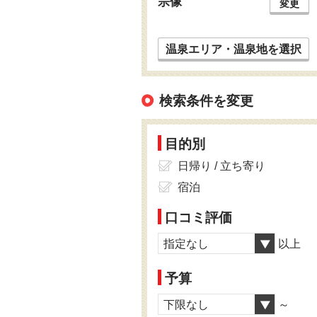
宗像
変更
温泉エリア・温泉地を選択
検索条件を変更
目的別
日帰り / 立ち寄り
宿泊
口コミ評価
指定なし
以上
予算
下限なし
～