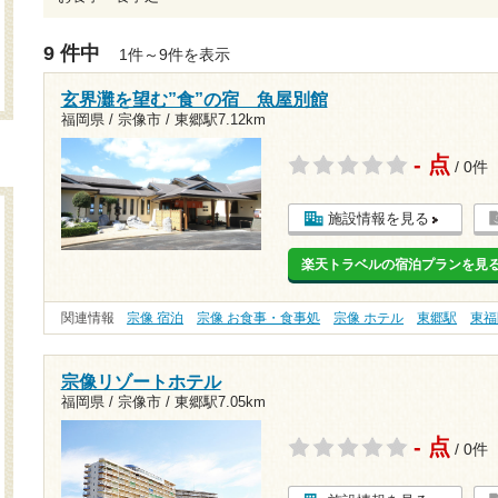
9 件中
1件～9件を表示
玄界灘を望む”食”の宿 魚屋別館
福岡県 / 宗像市 /
東郷駅7.12km
- 点
/ 0件
施設情報を見る
楽天トラベルの宿泊プランを見
関連情報
宗像 宿泊
宗像 お食事・食事処
宗像 ホテル
東郷駅
東福
宗像リゾートホテル
福岡県 / 宗像市 /
東郷駅7.05km
- 点
/ 0件