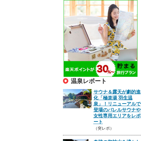
温泉レポート
サウナ＆露天が劇的進
化「極楽湯 羽生温
泉」！リニューアルで
登場のバレルサウナや
女性専用エリアをレポ
ート
（突レポ）