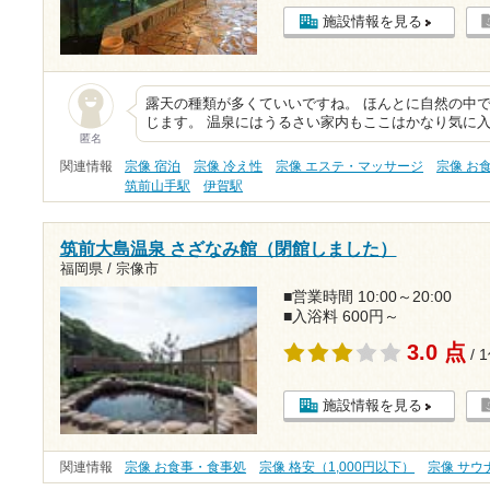
施設情報を見る
露天の種類が多くていいですね。 ほんとに自然の中で
じます。 温泉にはうるさい家内もここはかなり気に入
匿名
関連情報
宗像 宿泊
宗像 冷え性
宗像 エステ・マッサージ
宗像 お
筑前山手駅
伊賀駅
筑前大島温泉 さざなみ館（閉館しました）
福岡県 / 宗像市
■営業時間 10:00～20:00
■入浴料 600円～
3.0 点
/ 
施設情報を見る
関連情報
宗像 お食事・食事処
宗像 格安（1,000円以下）
宗像 サウ