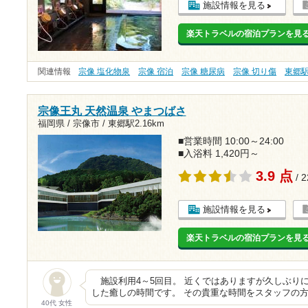
施設情報を見る
楽天トラベルの宿泊プランを見
関連情報
宗像 塩化物泉
宗像 宿泊
宗像 糖尿病
宗像 切り傷
東郷
宗像王丸 天然温泉 やまつばさ
福岡県 / 宗像市 /
東郷駅2.16km
■営業時間 10:00～24:00
■入浴料 1,420円～
3.9 点
/ 
施設情報を見る
楽天トラベルの宿泊プランを見
施設利用4～5回目。 近くではありますが久しぶりに
した癒しの時間です。 その貴重な時間をスタッフの
40代 女性