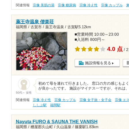
関連情報
宗像 美肌の湯
宗像 糖尿病
宗像 冷え性
宗像 カップル
薬王寺温泉 偕楽荘
福岡県 / 古賀市 / 薬王寺温泉 /
古賀駅5.12km
■営業時間 10:00～23:00
■入浴料 800円～
4.0 点
/ 
施設情報を見る
初めて母を連れて行きました。 窓口の方の感じもよ
が良かったです。 施設がマイナス一ですが、それは
50代～ 女性
関連情報
宗像 冷え性
宗像 カップル
宗像 女子旅・女子会
宗像 エ
ししぶ駅
福間駅
Nayuta FURO & SAUNA THE VANISH
福岡県 / 糟屋郡久山町 / 久山温泉 /
篠栗駅1.83km