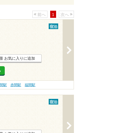
前へ
1
次へ
宿泊
>
お気に入りに追加
る
間駅
赤間駅
福間駅
宿泊
>