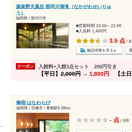
源泉野天風呂 那珂川清滝（なかがわせいりゅ
う）
福岡県 / 那珂川市
■営業時間 10:00～22:00
■入浴料 1,400円
3.5 点
/ 
施設情報を見る
入館料+入館3点セット 200円引き
クーポン
【平日】
2,000円
→
1,800円
【土日
御宿 はなわらび
福岡県 / 宗像市 /
東郷駅6.58km
- 点
/ 0件