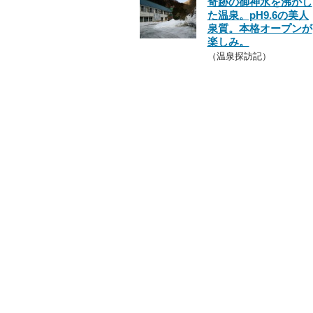
奇跡の御神水を沸かし
た温泉。pH9.6の美人
泉質。本格オープンが
楽しみ。
（温泉探訪記）