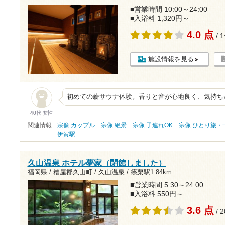
■営業時間 10:00～24:00
■入浴料 1,320円～
4.0 点
/ 
施設情報を見る
初めての薪サウナ体験。香りと音が心地良く、気持ち
40代 女性
関連情報
宗像 カップル
宗像 絶景
宗像 子連れOK
宗像 ひとり旅・
伊賀駅
久山温泉 ホテル夢家（閉館しました）
福岡県 / 糟屋郡久山町 / 久山温泉 /
篠栗駅1.84km
■営業時間 5:30～24:00
■入浴料 550円～
3.6 点
/ 