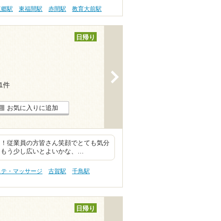
東郷駅
東福間駅
赤間駅
教育大前駅
日帰り
>
21件
お気に入りに追加
く！従業員の方皆さん笑顔でとても気分
、もう少し広いとよいかな、…
ステ・マッサージ
古賀駅
千鳥駅
日帰り