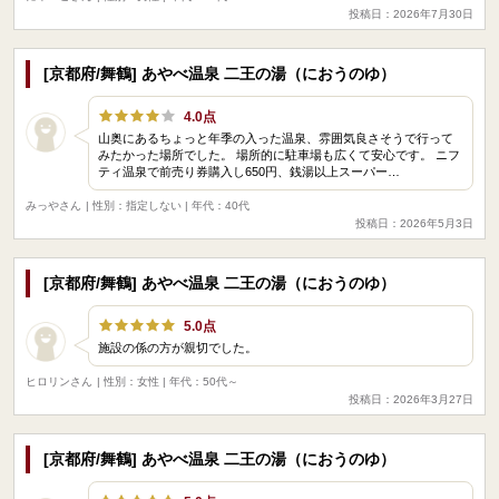
投稿日：2026年7月30日
[京都府/舞鶴] あやべ温泉 二王の湯（におうのゆ）
4.0点
山奥にあるちょっと年季の入った温泉、雰囲気良さそうで行って
みたかった場所でした。 場所的に駐車場も広くて安心です。 ニフ
ティ温泉で前売り券購入し650円、銭湯以上スーパー…
みっやさん
| 性別：指定しない | 年代：40代
投稿日：2026年5月3日
[京都府/舞鶴] あやべ温泉 二王の湯（におうのゆ）
5.0点
施設の係の方が親切でした。
ヒロリンさん
| 性別：女性 | 年代：50代～
投稿日：2026年3月27日
[京都府/舞鶴] あやべ温泉 二王の湯（におうのゆ）