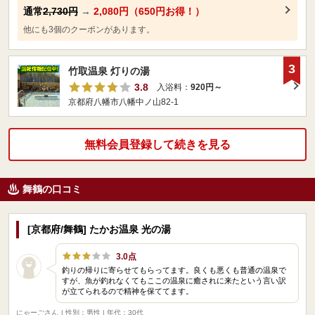
通常
2,730円
→
2,080円（650円お得！）
他にも3個のクーポンがあります。
3
竹取温泉 灯りの湯
3.8
入浴料：
920円～
京都府八幡市八幡中ノ山82-1
無料会員登録して続きを見る
舞鶴の口コミ
[京都府/舞鶴] たかお温泉 光の湯
3.0点
釣りの帰りに寄らせてもらってます。良くも悪くも普通の温泉で
すが、魚が釣れなくてもここの温泉に癒されに来たという言い訳
が立てられるので精神を保ててます。
にゃーごさん
| 性別：男性 | 年代：30代