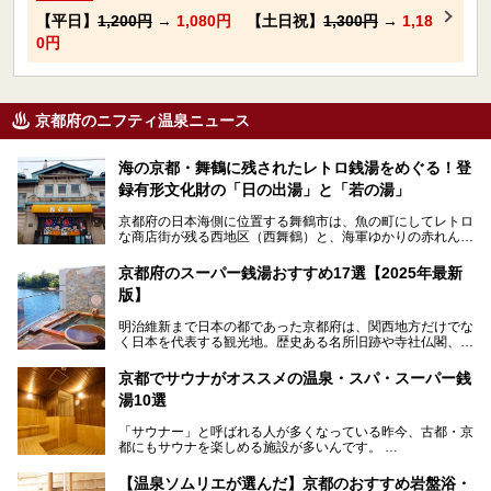
【平日】
1,200円
→
1,080円
【土日祝】
1,300円
→
1,18
0円
京都府のニフティ温泉ニュース
海の京都・舞鶴に残されたレトロ銭湯をめぐる！登
録有形文化財の「日の出湯」と「若の湯」
京都府の日本海側に位置する舞鶴市は、魚の町にしてレトロ
な商店街が残る西地区（西舞鶴）と、海軍ゆかりの赤れんが
パークや海上自衛隊施設のある東地区（東舞鶴）に分けられ
ます。今回案内するのは西地区に今も残る2軒の銭湯「日の
京都府のスーパー銭湯おすすめ17選【2025年最新
出湯」と「若の湯」。いずれも国の登録有形文化財に指定さ
版】
れた歴史ある建物でありながら、今も現役のお風呂屋さんで
す。
明治維新まで日本の都であった京都府は、関西地方だけでな
く日本を代表する観光地。歴史ある名所旧跡や寺社仏閣、そ
漁師町や商店街で働く人々を支えてきたこの2軒の銭湯とと
して古都ならではの文化が魅力です。
もに、立ち寄りたい舞鶴の観光スポットや温浴施設を紹介し
ます。
京都でサウナがオススメの温泉・スパ・スーパー銭
今回は、そんな京都府で2025年現在おすすめのスーパー銭
湯10選
湯を紹介します。
───
有名な観光名所のすぐ近くにある日帰り入浴施設から、山間
提供元：京都府舞鶴市【PR】
「サウナー」と呼ばれる人が多くなっている昨今、古都・京
部でレジャー気分を満喫できる温泉施設まで、好みのスーパ
この記事は京都府舞鶴市のPR記事です。
都にもサウナを楽しめる施設が多いんです。
ー銭湯を探してみてくださいね。
自分の好きなサウナを探すのもいいですが、さまざまなサウ
【温泉ソムリエが選んだ】京都のおすすめ岩盤浴・