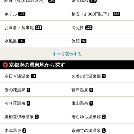
駅近（徒歩10分以内）
露天風呂
198
175
ホテル
格安（1,000円以下）
171
152
お食事・食事処
冷え性
151
122
水風呂
旅館
115
92
すべて表示する
京都府の温泉地から探す
夕日ヶ浦温泉
久美の浜温泉郷
31
9
湯の花温泉
宮津温泉
6
6
るり渓温泉
嵐山温泉
4
2
奥橋立伊根温泉
湯らゆら温泉郷
2
2
木津温泉
京都竹の郷温泉
2
1