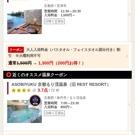
京都府 / 宮津市
営業時間 11:30～20:30
入浴料金 1,500円～
日帰り
宿泊
大人入浴料金（バスタオル・フェイスタオル貸出付き）割
クーポン
引 ※火曜利用不可
通常
1,500円
→
1,300円（200円お得！）
近くのオススメ温泉クーポン
ASOBIYUKU 京都るり渓温泉（旧 REST RESORT）
3.7点
/ 72 件
京都府 / 南丹市 / るり渓温泉
営業時間 7:00～23:30
入浴料金 800円～
日帰り
宿泊