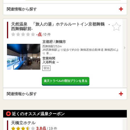
関連情報から探す
天然温泉 「旅人の湯」ホテルルートイン京都舞鶴 -
お気に入
西舞鶴駅前-
りに追加
-点
/ 0 件
京都府 / 舞鶴市
西舞鶴駅252m
JR西舞鶴駅より徒歩で約3分 舞鶴若狭自動車道 舞鶴西ICよ
り 車…
営業時間
入浴料金 ～
宿泊
楽天トラベルの宿泊プランを見る
関連情報から探す
近くのオススメ温泉クーポン
天橋立ホテル
3.8点
/ 19 件