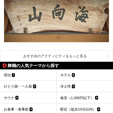
おすすめのアクティビティをもっと見る
舞鶴の人気テーマから探す
宿泊
ホテル
7
6
ひとり旅・一人旅
冷え性
5
5
サウナ
格安（1,000円以下）
4
4
お食事・食事処
駅近（徒歩10分以内）
4
4