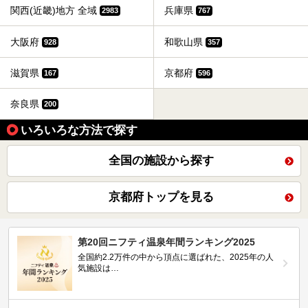
関西(近畿)地方 全域
兵庫県
2983
767
大阪府
和歌山県
928
357
滋賀県
京都府
167
596
奈良県
200
いろいろな方法で探す
全国の施設から探す
京都府トップを見る
第20回ニフティ温泉年間ランキング2025
全国約2.2万件の中から頂点に選ばれた、2025年の人
気施設は…