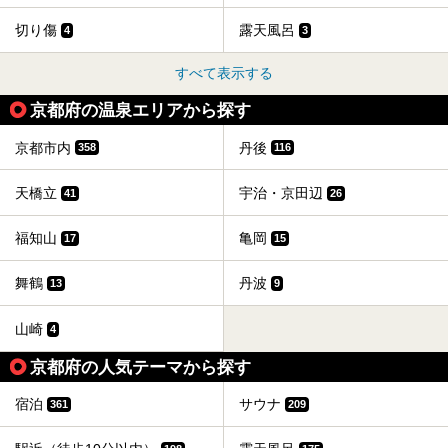
切り傷
露天風呂
4
3
すべて表示する
京都府の温泉エリアから探す
京都市内
丹後
358
116
天橋立
宇治・京田辺
41
26
福知山
亀岡
17
15
舞鶴
丹波
13
9
山崎
4
京都府の人気テーマから探す
宿泊
サウナ
361
209