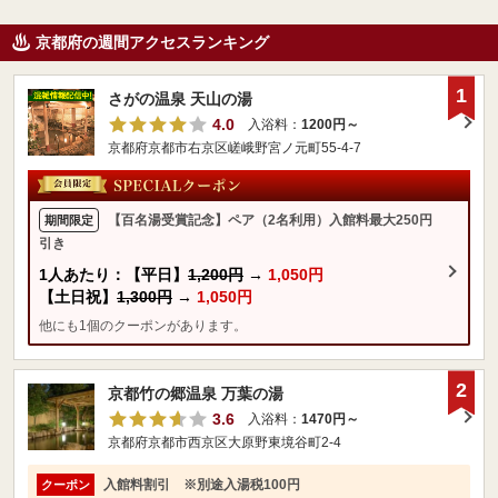
京都府の週間アクセスランキング
1
さがの温泉 天山の湯
4.0
入浴料：
1200円～
京都府京都市右京区嵯峨野宮ノ元町55-4-7
【百名湯受賞記念】ペア（2名利用）入館料最大250円
期間限定
引き
1人あたり：【平日】
1,200円
→
1,050円
【土日祝】
1,300円
→
1,050円
他にも1個のクーポンがあります。
2
京都竹の郷温泉 万葉の湯
3.6
入浴料：
1470円～
京都府京都市西京区大原野東境谷町2-4
入館料割引 ※別途入湯税100円
クーポン