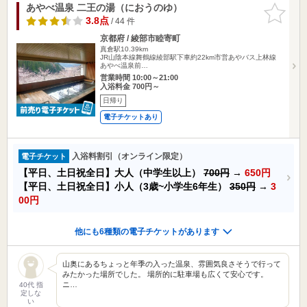
あやべ温泉 二王の湯（におうのゆ）
お気に入
りに追加
3.8点
/ 44 件
京都府 / 綾部市睦寄町
真倉駅10.39km
JR山陰本線舞鶴線綾部駅下車約22km市営あやバス上林線
あやべ温泉前…
営業時間 10:00～21:00
入浴料金 700円～
日帰り
電子チケットあり
入浴料割引（オンライン限定）
電子チケット
【平日、土日祝全日】大人（中学生以上）
700円
→
650円
【平日、土日祝全日】小人（3歳~小学生6年生）
350円
→
3
00円
他にも6種類の電子チケットがあります
山奥にあるちょっと年季の入った温泉、雰囲気良さそうで行って
みたかった場所でした。 場所的に駐車場も広くて安心です。
ニ…
40代 指
定しな
い