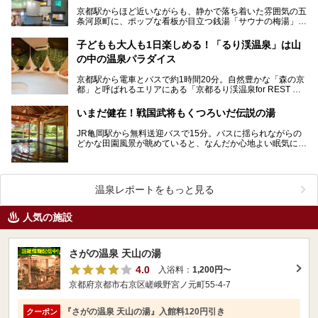
京都駅からほど近いながらも、静かで落ち着いた雰囲気の五
条河原町に、ポップな看板が目立つ銭湯「サウナの梅湯」が
あります。運営しているのは20代を中心とした若者たち…
子どもも大人も1日楽しめる！「るり渓温泉」は山
の中の温泉パラダイス
京都駅から電車とバスで約1時間20分。自然豊かな「森の京
都」と呼ばれるエリアにある「京都るり渓温泉for REST RE
SORT」は、天然温泉に水着着用のバーデ…
いまだ健在！戦国武将もくつろいだ伝説の湯
JR亀岡駅から無料送迎バスで15分。バスに揺られながらの
どかな田園風景が眺めていると、なんだか心地よい眠気に誘
われてきます。ああ、新緑がまぶしいっ！京の奥座敷と…
温泉レポートをもっと見る
人気の施設
さがの温泉 天山の湯
4.0
入浴料：
1,200円
〜
京都府京都市右京区嵯峨野宮ノ元町55-4-7
『さがの温泉 天山の湯』入館料120円引き
クーポン