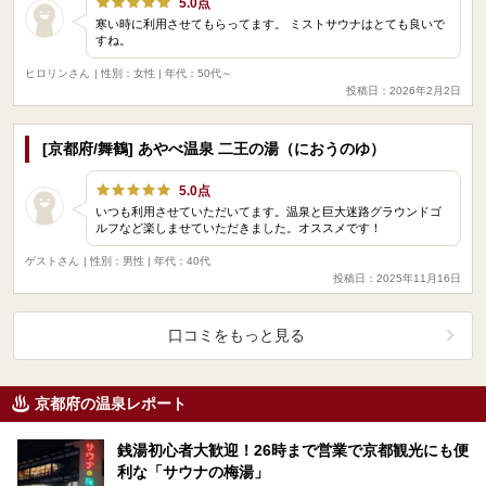
5.0点
寒い時に利用させてもらってます。 ミストサウナはとても良いで
すね。
ヒロリンさん
| 性別：女性 | 年代：50代～
投稿日：2026年2月2日
[京都府/舞鶴] あやべ温泉 二王の湯（におうのゆ）
5.0点
いつも利用させていただいてます。温泉と巨大迷路グラウンドゴ
ルフなど楽しませていただきました。オススメです！
ゲストさん
| 性別：男性 | 年代：40代
投稿日：2025年11月16日
口コミをもっと見る
京都府の温泉レポート
銭湯初心者大歓迎！26時まで営業で京都観光にも便
利な「サウナの梅湯」