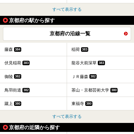
すべて表示する
京都府の駅から探す
京都府の沿線一覧
藤森
稲荷
384
383
伏見稲荷
龍谷大前深草
383
383
御陵
ＪＲ藤森
382
382
鳥羽街道
茶山・京都芸術大学
382
380
蹴上
東福寺
380
380
すべて表示する
京都府の近隣から探す