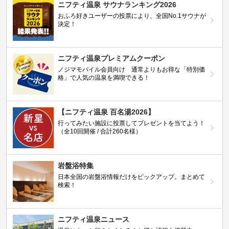
ニフティ温泉 サウナランキング2026
おふろ好きユーザーの投票により、全国No.1サウナが
決定！
ニフティ温泉プレミアムクーポン
ノジマモバイル会員向け 通常よりもお得な「特別価
格」で人気の温泉を満喫できる！
【ニフティ温泉 百名湯2026】
行ってみたい施設に投票してプレゼントを当てよう！
（全10回開催 / 合計260名様）
岩盤浴特集
日本全国の岩盤浴情報だけをピックアップ。まとめて
検索！
ニフティ温泉ニュース