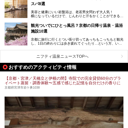
ナを体感してみたいですよね。
スパ8選
今回は京都府の中心や郊外、温泉地にある施設など、サウナ
美容と健康にいい岩盤浴は、老若男女問わず大人気！
のある温浴施設を紹介します。
横になっているだけで、じんわりと汗をかくことができるの
で、簡単にデトックスができますよ♪
ぜひ参考にして、京都府の方や、観光に出かけた時などにサ
ウナを楽しみましょう！
観光ついでにひとっ風呂？京都の日帰り温泉・温浴
地元の方はもちろん、旅先としても人気の京都。
施設10選
観光のついでに岩盤浴のある温泉に浸かってリフレッシュす
るのも良さそうですね！
京都に旅行に行くとつい張り切ってあっちもこっちもと観光
し、1日の終わりには歩き疲れてぐったり…という方、いま
今回は京都にある岩盤浴のある施設をピックアップしてご紹
せんか？（私です）
介します！
そんな疲れた身体には温泉です！京都には、市内にも郊外に
も素晴らしい温泉がたくさんあります。そこで、日帰り利用
ニフティ温泉ニュースTOPへ
できるおすすめの温泉・温浴施設をまとめてみました。
おすすめのアクティビティ情報
【京都・宮津／天橋立と伊根の間】寺院での完全貸切60分のプラ
イベート蒸留・調香体験〜五感で感じた記憶を自分だけの香りに
京都府宮津市岩ケ鼻1038