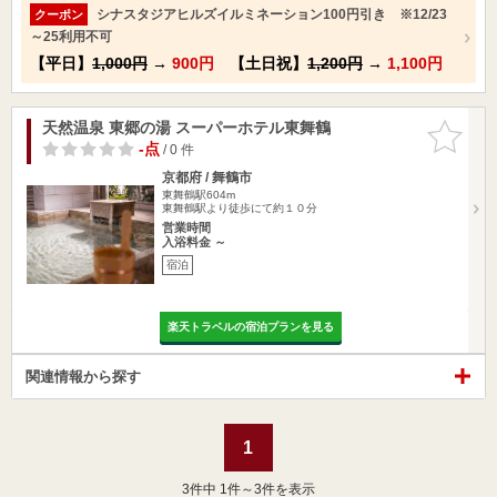
シナスタジアヒルズイルミネーション100円引き ※12/23
クーポン
～25利用不可
【平日】
1,000円
→
900円
【土日祝】
1,200円
→
1,100円
天然温泉 東郷の湯 スーパーホテル東舞鶴
お気に入
りに追加
-点
/ 0 件
京都府 / 舞鶴市
東舞鶴駅604m
東舞鶴駅より徒歩にて約１０分
営業時間
入浴料金 ～
宿泊
楽天トラベルの宿泊プランを見る
関連情報から探す
1
3
件中 1件～3件を表示