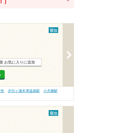
得！）
宿泊
>
お気に入りに追加
る
え性
夕日ヶ浦木津温泉駅
小天橋駅
宿泊