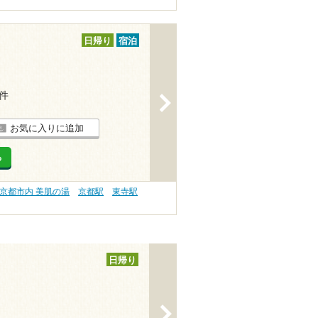
日帰り
宿泊
1件
>
お気に入りに追加
る
京都市内 美肌の湯
京都駅
東寺駅
日帰り
>