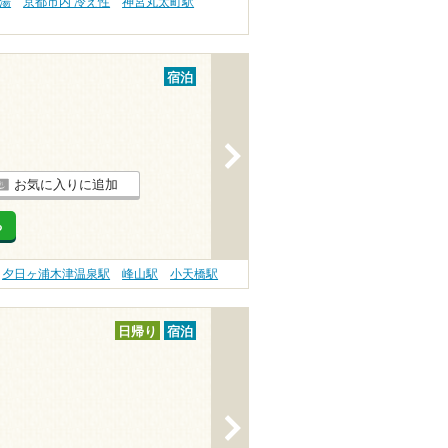
の湯
京都市内 冷え性
神宮丸太町駅
宿泊
>
お気に入りに追加
る
夕日ヶ浦木津温泉駅
峰山駅
小天橋駅
日帰り
宿泊
>