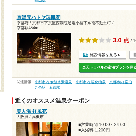
峰山駅
京湯元ハトヤ瑞鳳閣
京都府 / 京都市下京区西洞院通塩小路下ル南不動堂町 /
京都駅454m
3.0 点
/ 
施設情報を見る
楽天トラベルの宿泊プランを見
関連情報
京都市内 炭酸水素塩泉
京都市内 塩化物泉
京都市内 宿泊
九条駅
五条駅
近くのオススメ温泉クーポン
美人湯 祥風苑
大阪府 / 高槻市
■営業時間 10:00～24:00
■入浴料 1,200円