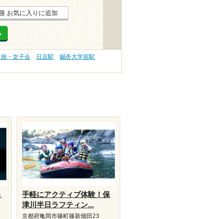
お気に入りに追加
る
子旅・女子会
日吉駅
鍼灸大学前駅
＆
手軽にアクティブ体験！保
津川半日ラフティン...
5
京都府亀岡市篠町篠新畑田23