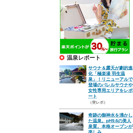
温泉レポート
サウナ＆露天が劇的進
化「極楽湯 羽生温
泉」！リニューアルで
登場のバレルサウナや
女性専用エリアをレポ
ート
（突レポ）
奇跡の御神水を沸かし
た温泉。pH9.6の美人
泉質。本格オープンが
楽しみ。