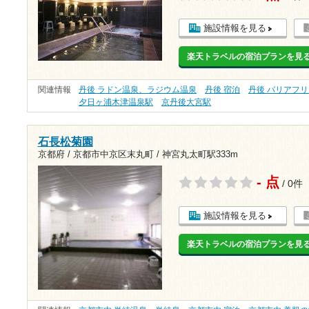
施設情報を見る
楽天トラベルの宿泊プランを見
関連情報
丹後 ラドン温泉、ラジウム温泉
丹後 宿泊
丹後 バリアフ
夕日ヶ浦木津温泉駅
京丹後大宮駅
石長松菊園
京都府 / 京都市中京区末丸町 /
神宮丸太町駅333m
- 点
/ 0件
施設情報を見る
楽天トラベルの宿泊プランを見