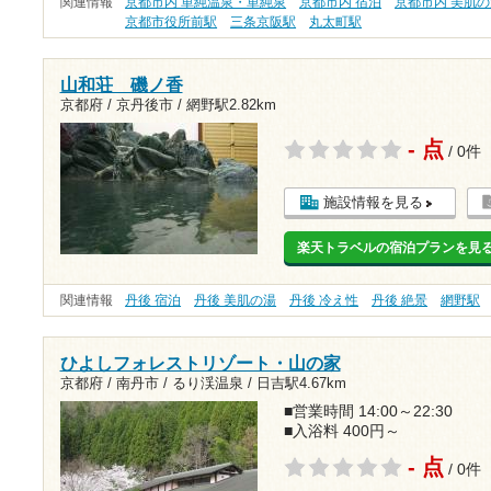
関連情報
京都市内 単純温泉・単純泉
京都市内 宿泊
京都市内 美肌
京都市役所前駅
三条京阪駅
丸太町駅
山和荘 磯ノ香
京都府 / 京丹後市 /
網野駅2.82km
- 点
/ 0件
施設情報を見る
楽天トラベルの宿泊プランを見
関連情報
丹後 宿泊
丹後 美肌の湯
丹後 冷え性
丹後 絶景
網野駅
ひよしフォレストリゾート・山の家
京都府 / 南丹市 / るり渓温泉 /
日吉駅4.67km
■営業時間 14:00～22:30
■入浴料 400円～
- 点
/ 0件