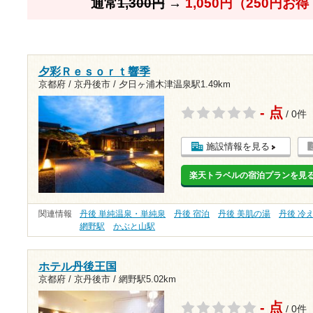
通常
1,300円
→
1,050円（250円お
夕彩Ｒｅｓｏｒｔ響季
京都府 / 京丹後市 /
夕日ヶ浦木津温泉駅1.49km
- 点
/ 0件
施設情報を見る
楽天トラベルの宿泊プランを見
関連情報
丹後 単純温泉・単純泉
丹後 宿泊
丹後 美肌の湯
丹後 冷
網野駅
かぶと山駅
ホテル丹後王国
京都府 / 京丹後市 /
網野駅5.02km
- 点
/ 0件