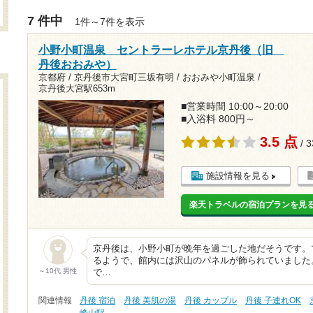
7 件中
1件～7件を表示
小野小町温泉 セントラーレホテル京丹後（旧
丹後おおみや）
京都府 / 京丹後市大宮町三坂有明 / おおみや小町温泉 /
京丹後大宮駅653m
■営業時間 10:00～20:00
■入浴料 800円～
3.5 点
/ 
施設情報を見る
楽天トラベルの宿泊プランを見
京丹後は、小野小町が晩年を過ごした地だそうです。
るようで、館内には沢山のパネルが飾られていました
～10代 男性
で…
関連情報
丹後 宿泊
丹後 美肌の湯
丹後 カップル
丹後 子連れOK