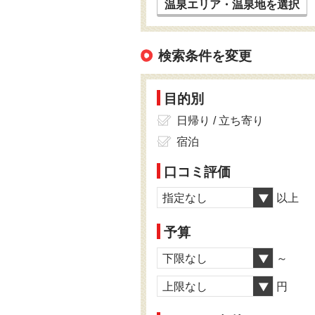
温泉エリア・温泉地を選択
検索条件を変更
目的別
日帰り / 立ち寄り
宿泊
口コミ評価
指定なし
以上
予算
下限なし
～
上限なし
円