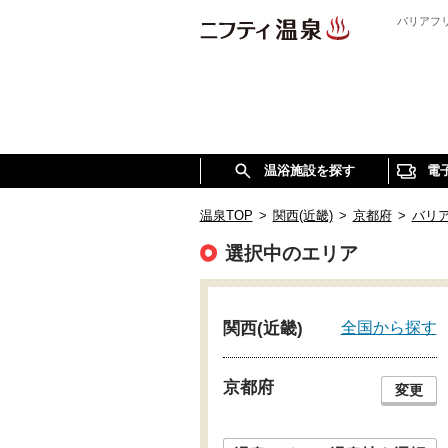
バリアフ
温浴施設を探す
電
温泉TOP
>
関西(近畿)
>
京都府
>
バリ
選択中のエリア
全国から探す
関西(近畿)
京都府
変更