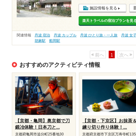
施設情報を見る
楽天トラベルの宿泊プランを見
関連情報
丹波 宿泊
丹波 カップル
丹波 ひとり旅・一人旅
丹波 女
胡麻駅
船岡駅
前へ
1
次へ
おすすめのアクティビティ情報
【京都・亀岡】奥京都で刀
【京都・下京区】お抹茶
鍛冶体験！日本刀と...
練り切り作り体験！...
京都府亀岡市追分町25番地30
京都府京都市下京区万寿寺町13