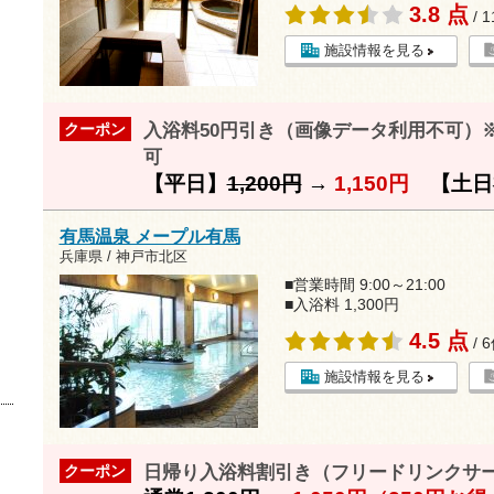
3.8 点
/ 
施設情報を見る
入浴料50円引き（画像データ利用不可）
クーポン
可
【平日】
1,200円
→
1,150円
【土日
有馬温泉 メープル有馬
兵庫県 / 神戸市北区
■営業時間 9:00～21:00
■入浴料 1,300円
4.5 点
/ 
施設情報を見る
日帰り入浴料割引き（フリードリンクサ
クーポン