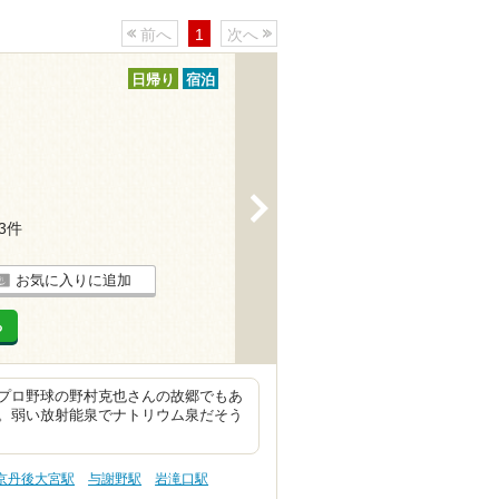
前へ
1
次へ
日帰り
宿泊
>
33件
お気に入りに追加
る
プロ野球の野村克也さんの故郷でもあ
。弱い放射能泉でナトリウム泉だそう
京丹後大宮駅
与謝野駅
岩滝口駅