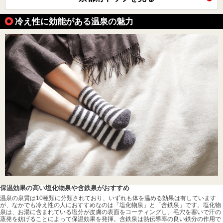
冷え性に効能がある温泉の魅力
保温効果の高い塩化物泉や含鉄泉がおすすめ
温泉の泉質は10種類に分類されており、いずれも体を温める効果は有しています
が、なかでも冷え性の人におすすめなのは「塩化物泉」と「含鉄泉」です。塩化物
泉は、お湯に含まれている塩分が皮膚の表面をコーティングし、毛穴を塞いで汗の
蒸発を妨げることによって保温効果を発揮。含鉄泉は熱伝導率の良い鉄分の作用で