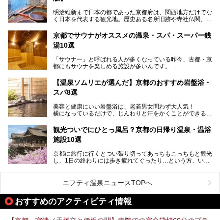
す。
明治維新まで日本の都であった京都府は、関西地方だけでな
く日本を代表する観光地。歴史ある名所旧跡や寺社仏閣、そ
漁師町や商店街で働く人々を支えてきたこの2軒の銭湯とと
して古都ならではの文化が魅力です。
もに、立ち寄りたい舞鶴の観光スポットや温浴施設を紹介し
ます。
京都でサウナがオススメの温泉・スパ・スーパー銭
今回は、そんな京都府で2025年現在おすすめのスーパー銭
湯10選
湯を紹介します。
───
有名な観光名所のすぐ近くにある日帰り入浴施設から、山間
提供元：京都府舞鶴市【PR】
「サウナー」と呼ばれる人が多くなっている昨今、古都・京
部でレジャー気分を満喫できる温泉施設まで、好みのスーパ
この記事は京都府舞鶴市のPR記事です。
都にもサウナを楽しめる施設が多いんです。
ー銭湯を探してみてくださいね。
自分の好きなサウナを探すのもいいですが、さまざまなサウ
【温泉ソムリエが選んだ】京都のおすすめ岩盤浴・
ナを体感してみたいですよね。
スパ8選
今回は京都府の中心や郊外、温泉地にある施設など、サウナ
美容と健康にいい岩盤浴は、老若男女問わず大人気！
のある温浴施設を紹介します。
横になっているだけで、じんわりと汗をかくことができるの
で、簡単にデトックスができますよ♪
ぜひ参考にして、京都府の方や、観光に出かけた時などにサ
ウナを楽しみましょう！
観光ついでにひとっ風呂？京都の日帰り温泉・温浴
地元の方はもちろん、旅先としても人気の京都。
施設10選
観光のついでに岩盤浴のある温泉に浸かってリフレッシュす
るのも良さそうですね！
京都に旅行に行くとつい張り切ってあっちもこっちもと観光
し、1日の終わりには歩き疲れてぐったり…という方、いま
今回は京都にある岩盤浴のある施設をピックアップしてご紹
せんか？（私です）
介します！
そんな疲れた身体には温泉です！京都には、市内にも郊外に
も素晴らしい温泉がたくさんあります。そこで、日帰り利用
ニフティ温泉ニュースTOPへ
できるおすすめの温泉・温浴施設をまとめてみました。
おすすめのアクティビティ情報