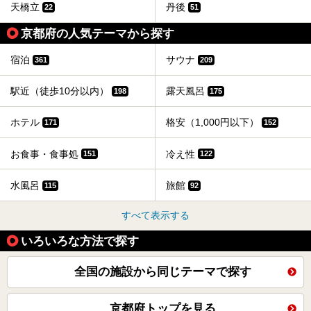
天橋立
丹後
22
51
京都府の人気テーマから探す
宿泊
サウナ
361
209
駅近（徒歩10分以内）
露天風呂
198
175
ホテル
格安（1,000円以下）
171
152
お食事・食事処
冷え性
151
122
水風呂
旅館
115
92
すべて表示する
いろいろな方法で探す
全国の施設から同じテーマで探す
京都府トップを見る