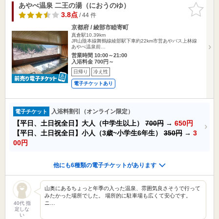
あやべ温泉 二王の湯（におうのゆ）
お気に入
りに追加
3.8点
/ 44 件
京都府 / 綾部市睦寄町
真倉駅10.39km
JR山陰本線舞鶴線綾部駅下車約22km市営あやバス上林線
あやべ温泉前…
営業時間 10:00～21:00
入浴料金 700円～
日帰り
冷え性
電子チケットあり
入浴料割引（オンライン限定）
電子チケット
【平日、土日祝全日】大人（中学生以上）
700円
→
650円
【平日、土日祝全日】小人（3歳~小学生6年生）
350円
→
3
00円
他にも6種類の電子チケットがあります
山奥にあるちょっと年季の入った温泉、雰囲気良さそうで行って
みたかった場所でした。 場所的に駐車場も広くて安心です。
ニ…
40代 指
定しな
い