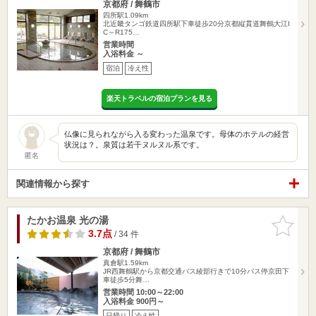
京都府 / 舞鶴市
四所駅1.09km
北近畿タンゴ鉄道四所駅下車徒歩20分京都縦貫道舞鶴大江I
C～R175…
営業時間
入浴料金 ～
宿泊
冷え性
楽天トラベルの宿泊プランを見る
仏像に見られながら入る変わった温泉です。母体のホテルの経営
状況は？。泉質は若干ヌルヌル系です。
匿名
関連情報から探す
たかお温泉 光の湯
お気に入
りに追加
3.7点
/ 34 件
京都府 / 舞鶴市
真倉駅1.59km
JR西舞鶴駅から京都交通バス綾部行きで10分バス停京田下
車徒歩5分舞…
営業時間 10:00～22:00
入浴料金 900円～
日帰り
冷え性