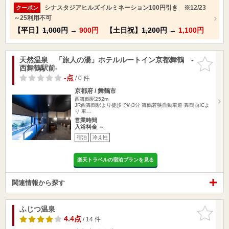
シナスタジアヒルズイルミネーション100円引き ※12/23
クーポン
～25利用不可
【平日】
1,000円
→
900円
【土日祝】
1,200円
→
1,100円
天然温泉 「旅人の湯」ホテルルートイン京都舞鶴 -
お気に入
西舞鶴駅前-
りに追加
-点
/ 0 件
京都府 / 舞鶴市
西舞鶴駅252m
JR西舞鶴駅より徒歩で約3分 舞鶴若狭自動車道 舞鶴西ICよ
り 車…
営業時間
入浴料金 ～
宿泊
冷え性
楽天トラベルの宿泊プランを見る
関連情報から探す
ふじつ温泉
お気に入
りに追加
4.4点
/ 14 件