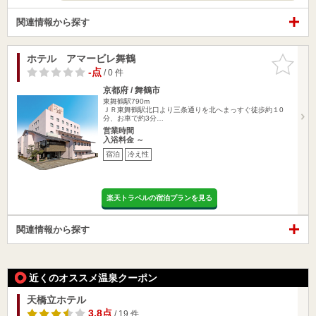
関連情報から探す
ホテル アマービレ舞鶴
お気に入
りに追加
-点
/ 0 件
京都府 / 舞鶴市
東舞鶴駅790m
ＪＲ東舞鶴駅北口より三条通りを北へまっすぐ徒歩約１0
分、お車で約3分…
営業時間
入浴料金 ～
宿泊
冷え性
楽天トラベルの宿泊プランを見る
関連情報から探す
近くのオススメ温泉クーポン
天橋立ホテル
3.8点
/ 19 件