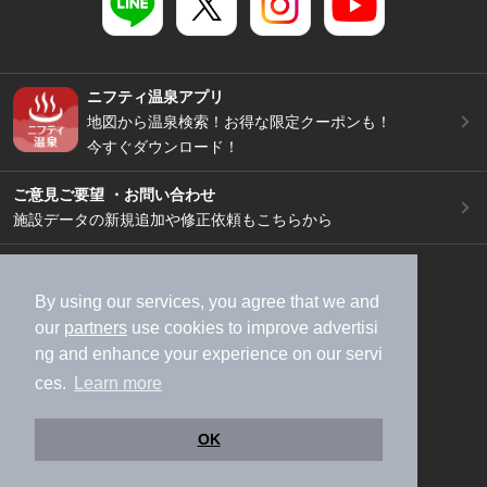
ニフティ温泉アプリ
地図から温泉検索！お得な限定クーポンも！
今すぐダウンロード！
ご意見ご要望 ・お問い合わせ
施設データの新規追加や修正依頼もこちらから
スマートフォン
/
PC
加盟店募集（資料請求）
広告出稿のご案内
By using our services, you agree that we and
our
partners
use cookies to improve advertisi
利用規約
ライフスタイルMEMBERS+規約
ng and enhance your experience on our servi
特定商取引法に基づく表記
ヘルプ
採用情報
ces.
Learn more
運営会社
個人情報保護ポリシー
©NIFTY Lifestyle Co., Ltd.
OK