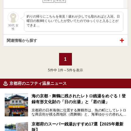
釣りの帰りにこちらを発見！疲れが少しでも取れればと入浴。日
曜日の夜8時くらいでしたが空いてたのでゆっくりと入ることが
できま…
30代 女
性
関連情報から探す
1
5
件中 1件～5件を表示
京都府のニフティ温泉ニュース
海の京都・舞鶴に残されたレトロ銭湯をめぐる！登
録有形文化財の「日の出湯」と「若の湯」
京都府の日本海側に位置する舞鶴市は、魚の町にしてレトロ
な商店街が残る西地区（西舞鶴）と、海軍ゆかりの赤れんが
パークや海上自衛隊施設のある東地区（東舞鶴）に分けられ
ます。今回案内するのは西地区に今も残る2軒の銭湯「日の
京都府のスーパー銭湯おすすめ17選【2025年最新
出湯」と「若の湯」。いずれも国の登録有形文化財に指定さ
版】
れた歴史ある建物でありながら、今も現役のお風呂屋さんで