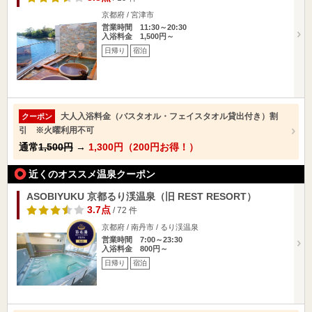
京都府 / 宮津市
営業時間 11:30～20:30
入浴料金 1,500円～
日帰り
宿泊
大人入浴料金（バスタオル・フェイスタオル貸出付き）割
クーポン
引 ※火曜利用不可
通常
1,500円
→
1,300円（200円お得！）
近くのオススメ温泉クーポン
ASOBIYUKU 京都るり渓温泉（旧 REST RESORT）
3.7点
/ 72 件
京都府 / 南丹市 / るり渓温泉
営業時間 7:00～23:30
入浴料金 800円～
日帰り
宿泊