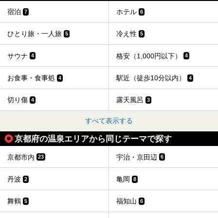
宿泊
ホテル
7
6
ひとり旅・一人旅
冷え性
5
5
サウナ
格安（1,000円以下）
4
4
お食事・食事処
駅近（徒歩10分以内）
4
4
切り傷
露天風呂
4
3
すべて表示する
京都府の温泉エリアから同じテーマで探す
京都市内
宇治・京田辺
23
6
丹波
亀岡
2
8
舞鶴
福知山
5
6