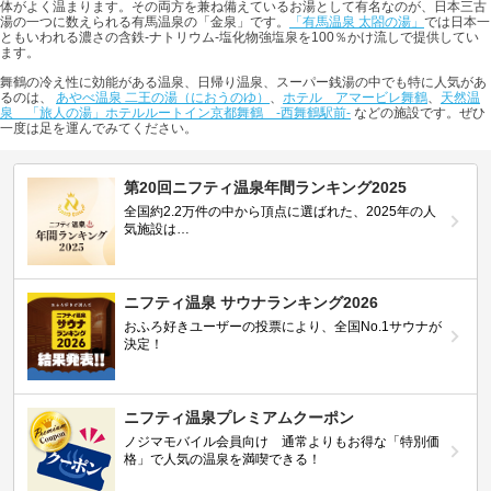
体がよく温まります。その両方を兼ね備えているお湯として有名なのが、日本三古
湯の一つに数えられる有馬温泉の「金泉」です。
「有馬温泉 太閤の湯」
では日本一
ともいわれる濃さの含鉄-ナトリウム-塩化物強塩泉を100％かけ流しで提供してい
ます。
舞鶴の冷え性に効能がある温泉、日帰り温泉、スーパー銭湯の中でも特に人気があ
るのは、
あやべ温泉 二王の湯（におうのゆ）
、
ホテル アマービレ舞鶴
、
天然温
泉 「旅人の湯」ホテルルートイン京都舞鶴 -西舞鶴駅前-
などの施設です。ぜひ
一度は足を運んでみてください。
第20回ニフティ温泉年間ランキング2025
全国約2.2万件の中から頂点に選ばれた、2025年の人
気施設は…
ニフティ温泉 サウナランキング2026
おふろ好きユーザーの投票により、全国No.1サウナが
決定！
ニフティ温泉プレミアムクーポン
ノジマモバイル会員向け 通常よりもお得な「特別価
格」で人気の温泉を満喫できる！